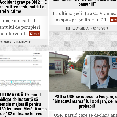
ccident grav pe DN 2 – E
oamenii!”
ani și Urechești, soldat cu
trei victime
La ultima ședință a CJ Vrancea,
Cite
am spus președintelui CJ…
chipaje din cadrul
ntului de pompieri
EDITIEDEVRANCEA
03/10/2019
ULTIMA
Citește
au intervenit…
ORĂ:
Accident
EVRANCEA
04/10/2019
grav
pe
DN
2
–
E
Posted
Posted
85,
între
in
in
Focșani
și
Urechești,
soldat
cu
trei
victime
 ULTIMA ORĂ: Primarul
PSD și USR se iubesc la Focșani, 
obligat de instanță să
”binecuvântarea” lui Oprișan, cel 
pensie majorată pentru
probabil!
430 lei lunar. Misăilă are o
de 132 milioane lei vechi
USR, partid care se declară ant