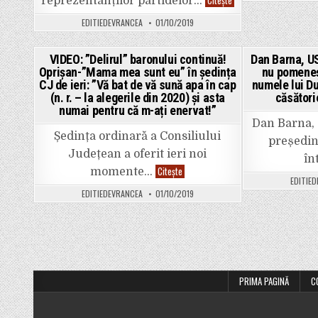
reprezentanților partidelor…
România
Cătălin
legea
Ocheșelu,
nu
EDITIEDEVRANCEA
01/10/2019
angajat
permite
la
căsătoria
CJ
între
în
gay.
VIDEO: ”Delirul” baronului continuă!
Dan Barna, US
subordinea
PLUS:
Oprișan-”Mama mea sunt eu” în ședința
nu pomeneșt
lui
Posted
Carrefour
Oprișan
CJ de ieri: ”Vă bat de vă sună apa în cap
numele lui D
și-
(PSD),
in
a
(n. r. – la alegerile din 2020) și asta
căsători
a
explicat
numai pentru că m-ați enervat!”
fost
gestul.
pus
Dan Barna,
în
Ședința ordinară a Consiliului
BEJ
președin
Vrancea
Județean a oferit ieri noi
ca
în
reprezentant…
VIDEO:
Citește
momente…
UDMR.
”Delirul”
EDITIE
baronului
EDITIEDEVRANCEA
01/10/2019
continuă!
Oprișan-”Mama
mea
sunt
Paginație
eu”
în
ședința
articole
CJ
de
ieri:
PRIMA PAGINĂ
C
”Vă
bat
de
vă