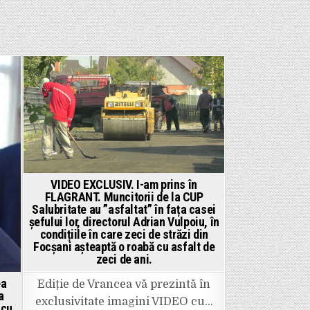
Posted
in
VIDEO EXCLUSIV. I-am prins în
FLAGRANT. Muncitorii de la CUP
Salubritate au ”asfaltat” în fața casei
șefului lor, directorul Adrian Vulpoiu, în
condițiile în care zeci de străzi din
Focșani așteaptă o roabă cu asfalt de
zeci de ani.
ea
Ediție de Vrancea vă prezintă în
a
exclusivitate imagini VIDEO cu…
 cu