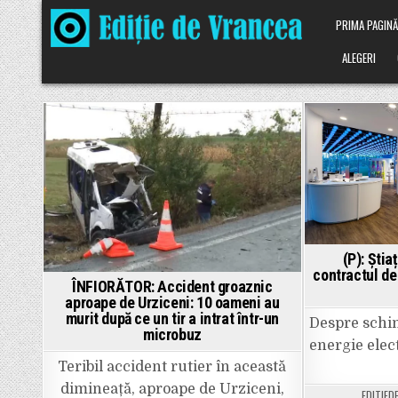
Skip
PRIMA PAGIN
to
content
ALEGERI
Posted
P
in
in
(P): Știa
contractul de
ÎNFIORĂTOR: Accident groaznic
aproape de Urziceni: 10 oameni au
murit după ce un tir a intrat într-un
Despre schi
microbuz
energie elec
Teribil accident rutier în această
dimineață, aproape de Urziceni,
EDITIED