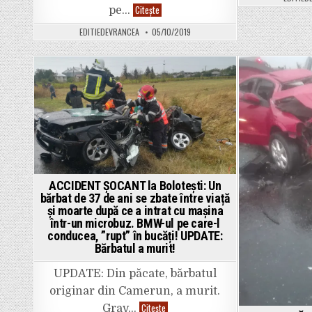
ÎNFIORĂTOR:
Citește
pe…
Accident
groaznic
EDITIEDEVRANCEA
05/10/2019
aproape
de
Urziceni:
10
oameni
au
Posted
murit
după
in
ce
un
tir
a
intrat
într-
un
microbuz
ACCIDENT ȘOCANT la Bolotești: Un
bărbat de 37 de ani se zbate între viață
și moarte după ce a intrat cu mașina
într-un microbuz. BMW-ul pe care-l
conducea, ”rupt” în bucăți! UPDATE:
Bărbatul a murit!
UPDATE: Din păcate, bărbatul
originar din Camerun, a murit.
ACCIDENT
Citește
Grav…