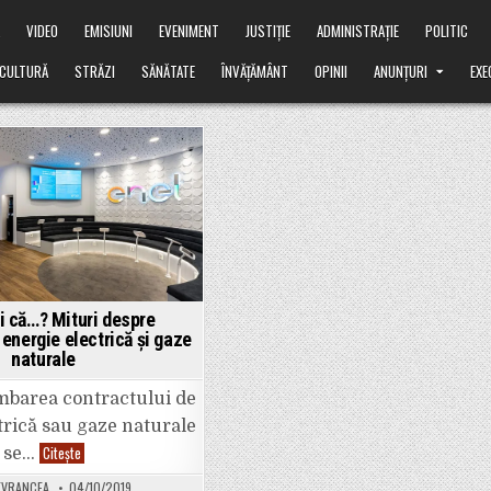
Ă
VIDEO
EMISIUNI
EVENIMENT
JUSTIȚIE
ADMINISTRAȚIE
POLITIC
CULTURĂ
STRĂZI
SĂNĂTATE
ÎNVĂȚĂMÂNT
OPINII
ANUNȚURI
EXE
osted
ți că…? Mituri despre
 energie electrică și gaze
naturale
mbarea contractului de
trică sau gaze naturale
(P):
Citește
se…
Știați
că…?
EVRANCEA
04/10/2019