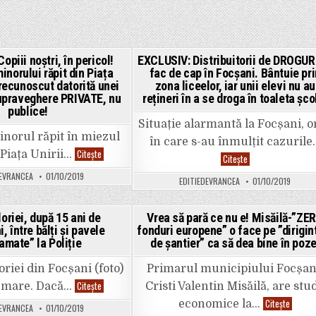
piii noștri, în pericol!
EXCLUSIV: Distribuitorii de DROGURI
inorului răpit din Piața
fac de cap în Focșani. Bântuie pri
Posted
Posted
 recunoscut datorită unei
zona liceelor, iar unii elevi nu au
in
in
upraveghere PRIVATE, nu
rețineri în a se droga în toaleta școl
publice!
Situație alarmantă la Focșani, o
inorul răpit în miezul
în care s-au înmulțit cazurile
EXCLUSIV:
Citește
n Piața Unirii…
EXCLUSIV:
Citește
Copiii
Distribuitorii
noștri,
de
DEVRANCEA
01/10/2019
în
EDITIEDEVRANCEA
01/10/2019
DROGURI
pericol!
își
Agresorul
fac
minorului
de
oriei, după 15 ani de
răpit
Vrea să pară ce nu e! Misăilă-”ZE
cap
din
, între bălți și pavele
fonduri europene” o face pe ”dirigin
în
Posted
Posted
Piața
Focșani.
amate” la Poliție
de șantier” ca să dea bine în poze
Unirii
Bântuie
in
in
a
prin
fost
zona
oriei din Focșani (foto)
Primarul municipiului Focșan
recunoscut
liceelor,
datorită
Strada
Citește
iar
e mare. Dacă…
Cristi Valentin Misăilă, are stud
unei
Gloriei,
unii
camere
Vrea
după
Citește
economice la…
elevi
DEVRANCEA
01/10/2019
de
să
15
nu