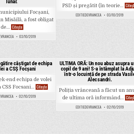
lunar.
Citeș
PSD și pregătit (în teorie…
unicipiului Focșani,
EDITIEDEVRANCEA
03/10/2019
in Misăilă, a fost obligat
EXCLUSIV.
Citește
de…
ULTIMA
ORĂ:
EVRANCEA
03/10/2019
Primarul
Misăilă,
obligat
de
instanță
să
plătească
gătire câștigat de echipa
ULTIMA ORĂ: Un nou abuz asupra u
pensie
lei a CSȘ Focșani
copil de 9 ani! S-a întâmplat la Adj
majorată
Posted
Posted
pentru
într-o locuință de pe strada Vasil
in
in
fiicele
Alecsandri.
ek-end echipa de volei
sale:
3430
Turneu
Citește
a CSS Focsani…
lei
de
Poliția vrânceană a făcut un an
lunar.
pregătire
EVRANCEA
02/10/2019
Misăilă
Citeș
câștigat
de ultima oră informând…
are
de
o
echipa
EDITIEDEVRANCEA
02/10/2019
indemnizație
de
de
volei
132
a
milioane
CSȘ
lei
Focșani
vechi
lunar.