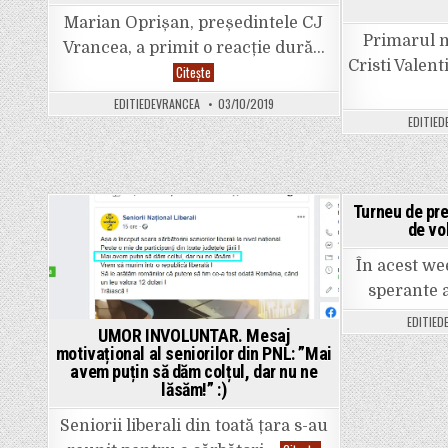
a
Marian Oprișan, președintele CJ
murit!
Primarul m
Vrancea, a primit o reacție dură…
Cristi Valent
Atac
Citește
virulent
la
EDITIEDEVRANCEA
03/10/2019
adresa
EDITIED
lui
Oprișan,
la
debut
de
festival
Bachus,
Turneu de pre
un
festival
de vo
Posted
pentru
care
in
s-
În acest we
au
sperante 
alocat
500.000
de
EDITIED
euro!
UMOR INVOLUNTAR. Mesaj
motivațional al seniorilor din PNL: ”Mai
avem puțin să dăm colțul, dar nu ne
lăsăm!” :)
Seniorii liberali din toată țara s-au