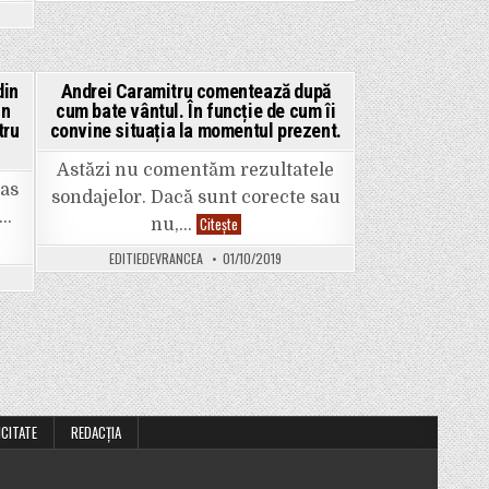
a
fost
dărâmat.
Ce-
-”ZERO
ar
fi
din
Andrei Caramitru comentează după
ne”
să
se
in
cum bate vântul. În funcție de cum îi
Posted
facă
tru
convine situația la momentul prezent.
în
in
tele
acel
loc
Astăzi nu comentăm rezultatele
”
o
ras
zonă
sondajelor. Dacă sunt corecte sau
verde
o…
și
Andrei
Citește
nu,…
nu
Caramitru
un
comentează
EDITIEDEVRANCEA
01/10/2019
centru
după
funcțional?
cum
bate
vântul.
În
funcție
de
cum
îi
convine
situația
la
ICITATE
REDACȚIA
momentul
prezent.