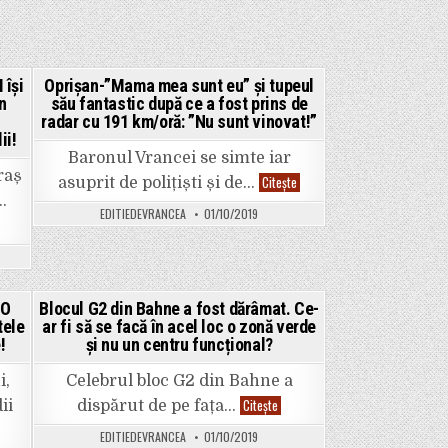
civil
ani!
în
S-
Armată?
a
Înscrie-
întâmplat
te
la
la
Adjud,
concurs!
într-
 își
Oprișan-”Mama mea sunt eu” și tupeul
o
n
său fantastic după ce a fost prins de
Posted
locuință
radar cu 191 km/oră: ”Nu sunt vinovat!”
de
in
pe
ii!
strada
Baronul Vrancei se simte iar
Vasile
Alecsandri.
raș
Oprișan-”Mama
Citește
asuprit de polițiști și de…
mea
…
sunt
EDITIEDEVRANCEA
01/10/2019
eu”
și
tupeul
său
fantastic
după
ce
RO
Blocul G2 din Bahne a fost dărâmat. Ce-
a
fost
tele
ar fi să se facă în acel loc o zonă verde
Posted
prins
!
și nu un centru funcțional?
de
in
radar
cu
i,
Celebrul bloc G2 din Bahne a
191
km/oră:
Blocul
Citește
ii
dispărut de pe fața…
”Nu
G2
sunt
din
EDITIEDEVRANCEA
01/10/2019
vinovat!”
Bahne