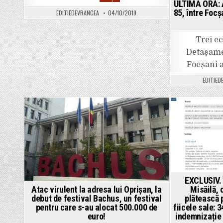
ȘOCANT
ULTIMA ORĂ: A
la
85, între Focș
EDITIEDEVRANCEA
04/10/2019
Bolotești:
Un
bărbat
de
Trei e
37
de
Detașame
ani
se
Focșani 
zbate
între
EDITIED
viață
și
moarte
după
ce
a
Posted
intrat
cu
in
mașina
într-
un
microbuz.
BMW-
ul
pe
care-
EXCLUSIV.
l
Misăilă, 
Atac virulent la adresa lui Oprișan, la
conducea,
”rupt”
plătească 
debut de festival Bachus, un festival
în
fiicele sale: 3
pentru care s-au alocat 500.000 de
bucăți!
indemnizație 
euro!
UPDATE:
Bărbatul