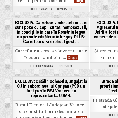
UMOR
Citește
reunit pentru a sărbători…
INVOLUNTAR.
Mesaj
EDITIEDEVRANCEA
02/10/2019
motivațional
al
seniorilor
din
EXCLUSIV: Carrefour vinde cărți în care
EXCLUSIV: Co
PNL:
sunt poze cu copii cu tați homosexuali,
Agresorul m
”Mai
Posted
avem
în condițiile în care în România legea
Unirii a fost
puțin
in
nu permite căsătoria între gay. PLUS:
camere de s
să
Carrefour și-a explicat gestul.
dăm
colțul,
dar
Carrefour a scos la vânzare o carte
Știrea cu m
nu
ne
EXCLUSIV:
Citește
”despre familie” în…
zilei di
lăsăm!”
Carrefour
🙂
vinde
EDITIEDEVRANCEA
01/10/2019
EDITIE
cărți
în
care
sunt
EXCLUSIV: Cătălin Ocheșelu, angajat la
poze
Strada Gl
cu
CJ în subordinea lui Oprișan (PSD), a
promisiuni
Posted
copii
fost pus în BEJ Vrancea ca
”recl
cu
in
tați
reprezentant… UDMR.
homosexuali,
Pe strada Gl
în
condițiile
Biroul Electoral Județean Vrancea
este jal
în
s-a constituit prin desemnarea
care
în
EDITIE
EXCLUSIV:
Citește