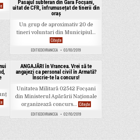
cu
Pasajul subteran din Gara Focșani,
PSD
asfalt
te
uitat de CFR, înfrumusețat de tinerii din
și
de
oraș
USR
zeci
se
de
iubesc
ani.
Un grup de aproximativ 20 de
la
Focșani,
tineri voluntari din Municipiul…
cu
”binecuvântarea”
Pasajul
Citește
lui
subteran
Oprișan,
din
cel
EDITIEDEVRANCEA
03/10/2019
Gara
mai
Focșani,
probabil!
uitat
de
nui
ANGAJĂRI în Vrancea. Vrei să te
CFR,
ud,
angajezi ca personal civil în Armată?
înfrumusețat
Posted
de
e
Înscrie-te la concurs!
tinerii
in
din
oraș
Unitatea Militară 02542 Focşani
unț
din Ministerul Apărării Naţionale
ULTIMA
te
ANGAJĂRI
Citește
organizează concurs…
ORĂ:
în
Un
Vrancea.
nou
EDITIEDEVRANCEA
02/10/2019
Vrei
abuz
să
asupra
te
unui
angajezi
copil
ca
de
personal
9