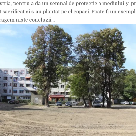
ustria, pentru a da un semnal de protecție a mediului și p
NU
UN
CENTRU
t sacrificat și s-au plantat pe el copaci. Poate fi un exemp
FUNCȚIONAL?
tragem niște concluzii…