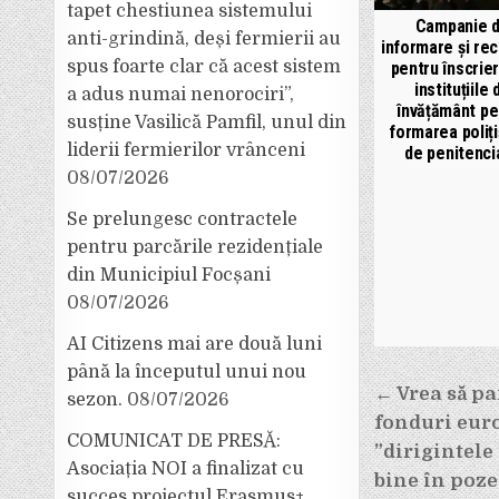
tapet chestiunea sistemului
Campanie 
anti-grindină, deși fermierii au
informare și re
spus foarte clar că acest sistem
pentru înscrier
instituțiile 
a adus numai nenorociri”,
învățământ pe
susține Vasilică Pamfil, unul din
formarea poliți
liderii fermierilor vrânceni
de penitenci
08/07/2026
Se prelungesc contractele
pentru parcările rezidențiale
din Municipiul Focșani
08/07/2026
AI Citizens mai are două luni
până la începutul unui nou
Navigar
← Vrea să pa
sezon.
08/07/2026
fonduri euro
în
COMUNICAT DE PRESĂ:
”dirigintele 
Asociația NOI a finalizat cu
articole
bine în poze
succes proiectul Erasmus+