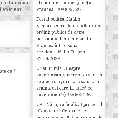
și asta numai
al comunei Tulnici, județul
i enervat!” →
Vrancea”
30/06/2026
Fostul polițist Cătălin
Stegărescu reclamă tulburarea
ordinii publice de către
personalul Penitenciarului
Vrancea într-o zonă
rezidențială din Focșani.
27/06/2026
Cristi Irimia: „Despre
cate cu
*
suveranism, suveraniști și cum
se atacă singuri, fără să-și dea
seama, cei care-i… atacă pe
suveraniști” :)
26/06/2026
UAT Năruja a finalizat proiectul
„Construire Centru de zi
pentru copiii aflați în situație de