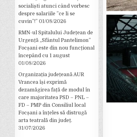
socialiști atunci când vorbesc
despre salariile ”ce li se
cuvin”!”
01/08/2026
RMN-ul Spitalului Județean de
Urgență „Sfântul Pantelimon”
Focșani este din nou funcțional
începând cu 1 august
01/08/2026
Organizația județeană AUR
Vrancea își exprimă
dezamăgirea față de modul în
care majoritatea PSD – PNL –
FD – PMP din Consiliul local
Focșani a înțeles să distrugă
arta teatrală din județ.
31/07/2026