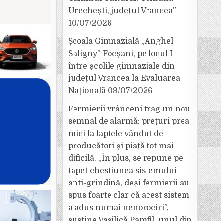
Urechești, județul Vrancea”
10/07/2026
Școala Gimnazială „Anghel
Saligny” Focșani, pe locul I
între școlile gimnaziale din
județul Vrancea la Evaluarea
Națională
09/07/2026
Fermierii vrânceni trag un nou
semnal de alarmă: prețuri prea
mici la laptele vândut de
producători și piață tot mai
dificilă. „În plus, se repune pe
tapet chestiunea sistemului
anti-grindină, deși fermierii au
spus foarte clar că acest sistem
a adus numai nenorociri”,
susține Vasilică Pamfil, unul din