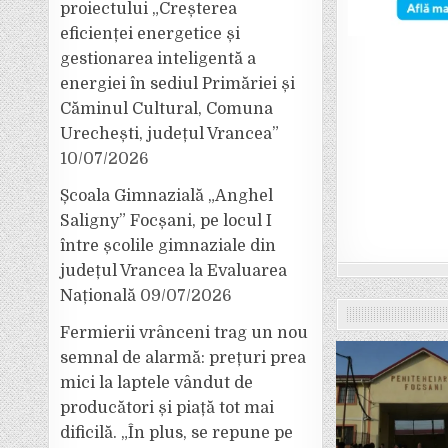
proiectului „Creșterea
eficienței energetice și
gestionarea inteligentă a
energiei în sediul Primăriei și
Căminul Cultural, Comuna
Urechești, județul Vrancea”
10/07/2026
Școala Gimnazială „Anghel
Saligny” Focșani, pe locul I
între școlile gimnaziale din
județul Vrancea la Evaluarea
Națională
09/07/2026
Fermierii vrânceni trag un nou
semnal de alarmă: prețuri prea
mici la laptele vândut de
producători și piață tot mai
dificilă. „În plus, se repune pe