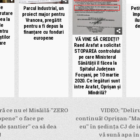
de
Parcul Industrial, un
Peti
crutare
proiect major pentru
împ
ea la
Vrancea, pregătit
il
de
pentru a fi depus la
de
ntru
finanțare cu fonduri
știlor
europene
VĂ VINE SĂ CREDEȚI?
are
Raed Arafat a solicitat
STOPAREA controlului
pe care Ministerul
Sănătății îl făcea la
Spitalul Județean
Focșani, pe 10 martie
2020. Ce legături sunt
între Arafat, Oprișan și
Mîndrilă?
e
ră ce nu e! Misăilă-”ZERO
VIDEO: ”Delir
pene” o face pe
continuă! Oprișan-”M
de șantier” ca să dea
eu” în ședința CJ de ie
!
vă sună apa în c