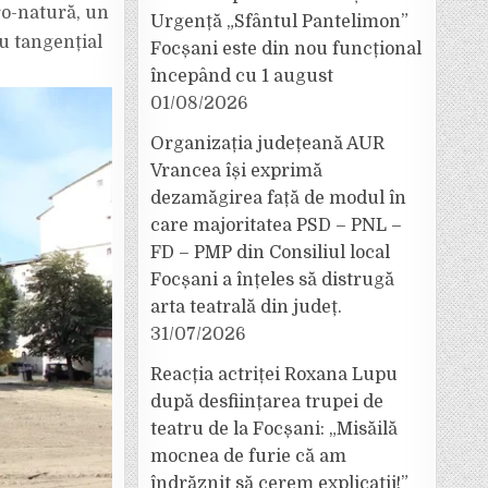
ro-natură, un
Urgență „Sfântul Pantelimon”
lu tangențial
Focșani este din nou funcțional
începând cu 1 august
01/08/2026
Organizația județeană AUR
Vrancea își exprimă
dezamăgirea față de modul în
care majoritatea PSD – PNL –
FD – PMP din Consiliul local
Focșani a înțeles să distrugă
arta teatrală din județ.
31/07/2026
Reacția actriței Roxana Lupu
după desființarea trupei de
teatru de la Focșani: „Misăilă
mocnea de furie că am
îndrăznit să cerem explicații!”