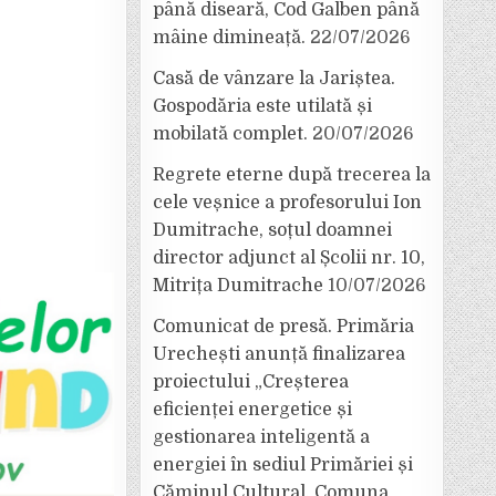
până diseară, Cod Galben până
mâine dimineață.
22/07/2026
Casă de vânzare la Jariștea.
Gospodăria este utilată și
mobilată complet.
20/07/2026
Regrete eterne după trecerea la
cele veșnice a profesorului Ion
Dumitrache, soțul doamnei
director adjunct al Școlii nr. 10,
Mitrița Dumitrache
10/07/2026
Comunicat de presă. Primăria
Urechești anunță finalizarea
proiectului „Creșterea
eficienței energetice și
gestionarea inteligentă a
energiei în sediul Primăriei și
Căminul Cultural, Comuna