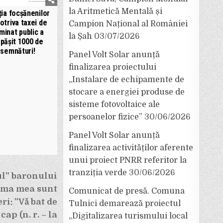
la Aritmetică Mentală și
ția focșănenilor
otriva taxei de
Campion Național al României
uminat public a
la Șah
03/07/2026
pășit 1000 de
semnături!
Panel Volt Solar anunță
finalizarea proiectului
„Instalare de echipamente de
stocare a energiei produse de
sisteme fotovoltaice ale
persoanelor fizice”
30/06/2026
Panel Volt Solar anunță
finalizarea activităților aferente
unui proiect PNRR referitor la
tranziția verde
30/06/2026
ul” baronului
ama mea sunt
Comunicat de presă. Comuna
ri: ”Vă bat de
Tulnici demarează proiectul
ap (n. r. – la
„Digitalizarea turismului local