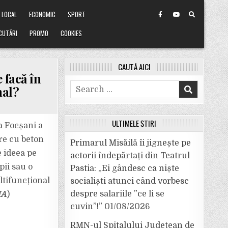
LOCAL
ECONOMIC
SPORT
CUTĂRI
PROMO
COOKIES
CAUTĂ AICI
 facă în
Search
nal?
for:
ULTIMELE ȘTIRI
a Focșani a
re cu beton
Primarul Misăilă îi jignește pe
e ideea pe
actorii îndepărtați din Teatrul
pii sau o
Pastia: „Ei gândesc ca niște
ltifuncțional
socialiști atunci când vorbesc
despre salariile ”ce li se
IA
)
cuvin”!”
01/08/2026
RMN-ul Spitalului Județean de