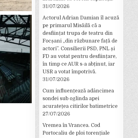
31/07/2026
Actorul Adrian Damian îl acuză
pe primarul Misăilă că a
desființat trupa de teatru din
Focșani „din răzbunare față de
actori”. Consilierii PSD, PNL și
FD au votat pentru desființare,
în timp ce AUR s-a abținut, iar
USR a votat împotrivă.
31/07/2026
Cum influențează adâncimea
sondei sub oglinda apei
acuratețea citirilor batimetrice
27/07/2026
Vremea în Vrancea. Cod
Portocaliu de ploi torențiale