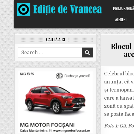
Skip
PRIMA PAGIN
to
content
ALEGERI
CAUTĂ AICI
Blocul 
Search
ace
for:
Celebrul blo
anunțat că v
și termopan.
care a lansat
zonă cu spaț
se poate face
Foto 1: G2, F