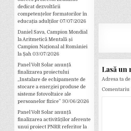
dedicat dezvoltării
competențelor formatorilor în
educația adulților
07/07/2026
Daniel Sava, Campion Mondial
la Aritmetică Mentală și
Campion Național al României
la Șah
03/07/2026
Panel Volt Solar anunță
Lasă un 
finalizarea proiectului
Adresa ta de 
„Instalare de echipamente de
stocare a energiei produse de
Comentariu
sisteme fotovoltaice ale
persoanelor fizice”
30/06/2026
Panel Volt Solar anunță
finalizarea activităților aferente
unui proiect PNRR referitor la