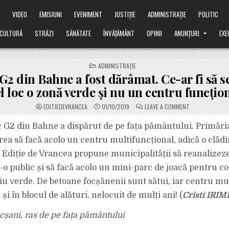
Ă
VIDEO
EMISIUNI
EVENIMENT
JUSTIȚIE
ADMINISTRAȚIE
POLITIC
CULTURĂ
STRĂZI
SĂNĂTATE
ÎNVĂȚĂMÂNT
OPINII
ANUNȚURI
EXE
POSTED
ADMINISTRAȚIE
IN
G2 din Bahne a fost dărâmat. Ce-ar fi să se
l loc o zonă verde și nu un centru funcțio
ON
EDITIEDEVRANCEA
01/10/2019
LEAVE A COMMENT
BLOCUL
G2
DIN
c G2 din Bahne a dispărut de pe fața pământului. Primări
BAHNE
A
rea să facă acolo un centru multifuncțional, adică o clădi
FOST
DĂRÂMAT.
 Ediție de Vrancea propune municipalității să reanalizez
CE-
AR
-o public și să facă acolo un mini-parc de joacă pentru co
FI
SĂ
SE
iu verde. De betoane focșănenii sunt sătui, iar centru mu
FACĂ
ÎN
 și în blocul de alături, nelocuit de mulți ani! (
Cristi IRIM
ACEL
LOC
O
ocșani, ras de pe fața pământului
ZONĂ
VERDE
ȘI