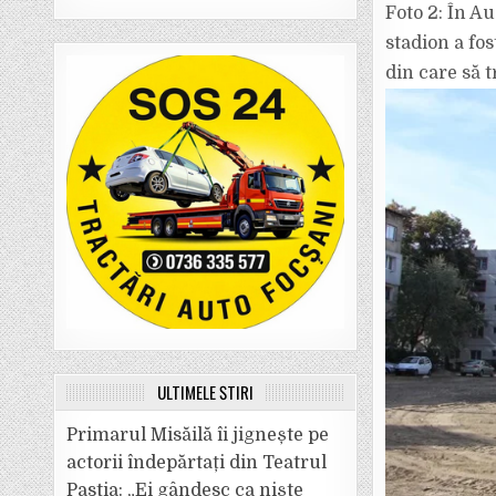
Foto 2: În A
stadion a fos
din care să 
ULTIMELE ȘTIRI
Primarul Misăilă îi jignește pe
actorii îndepărtați din Teatrul
Pastia: „Ei gândesc ca niște