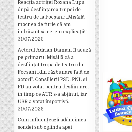
Reacția actriței Roxana Lupu
după desființarea trupei de
teatru de la Focșani: „Misăilă
mocnea de furie că am
îndrăznit să cerem explicații!”
31/07/2026
Actorul Adrian Damian îl acuză
pe primarul Misăilă că a
desființat trupa de teatru din
Focșani „din răzbunare față de
actori”. Consilierii PSD, PNL și
FD au votat pentru desființare,
în timp ce AUR s-a abținut, iar
USR a votat împotrivă.
31/07/2026
Cum influențează adâncimea
sondei sub oglinda apei