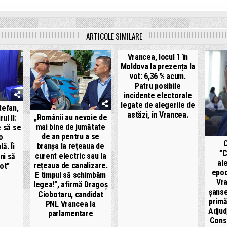
ARTICOLE SIMILARE
Vrancea, locul 1 în
Moldova la prezența la
vot: 6,36 % acum.
Patru posibile
incidente electorale
legate de alegerile de
tefan,
astăzi, în Vrancea.
„Românii au nevoie de
ul II:
mai bine de jumătate
e să se
de an pentru a se
o
C
branșa la rețeaua de
ă. Îi
”C
curent electric sau la
ni să
ale
rețeaua de canalizare.
vot”
epoc
E timpul să schimbăm
Vr
legea!”, afirmă Dragoș
șanse
Ciobotaru, candidat
primă
PNL Vrancea la
Adjud
parlamentare
Consi