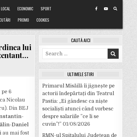
LOCAL
ECONOMIC
SPORT
CUTĂRI
PROMO
COOKIES
CAUTĂ AICI
rdinea lui
Search
ezentant…
for:
ULTIMELE ȘTIRI
Primarul Misăilă îi jignește pe
 pe 6
actorii îndepărtați din Teatrul
ica Nicolau
Pastia: „Ei gândesc ca niște
ru). Din BEJ
socialiști atunci când vorbesc
nstantin-
despre salariile ”ce li se
cuvin”!”
01/08/2026
ălin-Daniel
 au mai fost
RMN-ul Spitalului Județean de