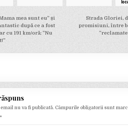
loc
e
Mama mea sunt eu” și
Strada Gloriei, 
antastic după ce a fost
promisiuni, între b
ar cu 191 km/oră: ”Nu
”reclamate”
t!”
răspuns
email nu va fi publicată.
Câmpurile obligatorii sunt mar
*