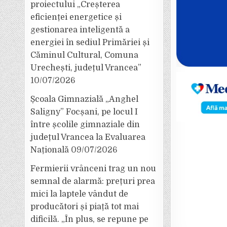
proiectului „Creșterea
eficienței energetice și
gestionarea inteligentă a
energiei în sediul Primăriei și
Căminul Cultural, Comuna
Urechești, județul Vrancea”
10/07/2026
Școala Gimnazială „Anghel
Saligny” Focșani, pe locul I
între școlile gimnaziale din
județul Vrancea la Evaluarea
Națională
09/07/2026
Fermierii vrânceni trag un nou
semnal de alarmă: prețuri prea
mici la laptele vândut de
producători și piață tot mai
dificilă. „În plus, se repune pe