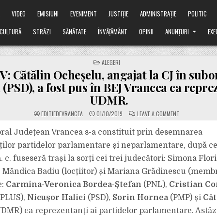
Ă
VIDEO
EMISIUNI
EVENIMENT
JUSTIȚIE
ADMINISTRAȚIE
POLITIC
CULTURĂ
STRĂZI
SĂNĂTATE
ÎNVĂȚĂMÂNT
OPINII
ANUNȚURI
EXE
POSTED
ALEGERI
IN
 Cătălin Ocheșelu, angajat la CJ în subo
(PSD), a fost pus în BEJ Vrancea ca repr
UDMR.
ON
EDITIEDEVRANCEA
01/10/2019
LEAVE A COMMENT
EXCLUSIV:
CĂTĂLIN
OCHEȘELU,
oral Județean Vrancea s-a constituit prin desemnarea
ANGAJAT
LA
ilor partidelor parlamentare și neparlamentare, după ce
CJ
ÎN
 c. fuseseră trași la sorți cei trei judecători: Simona Flor
SUBORDINEA
LUI
, Măndica Badiu (locțiitor) și Mariana Grădinescu (memb
OPRIȘAN
(PSD),
A
e:
Carmina-Veronica Bordea-Ștefan
(PNL),
Cristian Co
FOST
PUS
PLUS),
Nicușor Halici
(PSD),
Sorin Hornea
(PMP) și
Căt
ÎN
BEJ
DMR) ca reprezentanți ai partidelor parlamentare. Astăzi
VRANCEA