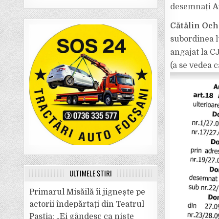
desemnați
A
Cătălin Och
subordinea l
angajat la CJ
(a se vedea c
ULTIMELE ȘTIRI
Primarul Misăilă îi jignește pe
actorii îndepărtați din Teatrul
Pastia: „Ei gândesc ca niște