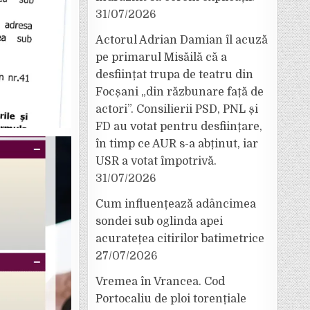
31/07/2026
Actorul Adrian Damian îl acuză
pe primarul Misăilă că a
desființat trupa de teatru din
Focșani „din răzbunare față de
actori”. Consilierii PSD, PNL și
FD au votat pentru desființare,
în timp ce AUR s-a abținut, iar
USR a votat împotrivă.
31/07/2026
Cum influențează adâncimea
sondei sub oglinda apei
acuratețea citirilor batimetrice
27/07/2026
Vremea în Vrancea. Cod
Portocaliu de ploi torențiale