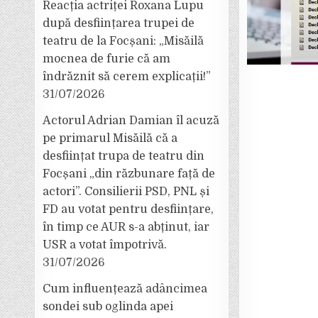
Reacția actriței Roxana Lupu
după desființarea trupei de
teatru de la Focșani: „Misăilă
mocnea de furie că am
îndrăznit să cerem explicații!”
31/07/2026
Actorul Adrian Damian îl acuză
pe primarul Misăilă că a
desființat trupa de teatru din
Focșani „din răzbunare față de
actori”. Consilierii PSD, PNL și
FD au votat pentru desființare,
în timp ce AUR s-a abținut, iar
USR a votat împotrivă.
31/07/2026
Cum influențează adâncimea
sondei sub oglinda apei