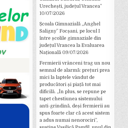
Urechești, județul Vrancea”
10/07/2026
Școala Gimnazială „Anghel
Saligny” Focșani, pe locul I
între școlile gimnaziale din
județul Vrancea la Evaluarea
Națională
09/07/2026
Fermierii vrânceni trag un nou
semnal de alarmă: prețuri prea
mici la laptele vândut de
producători și piață tot mai
dificilă. „În plus, se repune pe
tapet chestiunea sistemului
anti-grindină, deși fermierii au
spus foarte clar că acest sistem
a adus numai nenorociri”,
susține Vasilică Pamfil, unul din