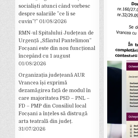
socialiști atunci când vorbesc
despre salariile ”ce li se
cuvin”!”
01/08/2026
RMN-ul Spitalului Județean de
Urgență „Sfântul Pantelimon”
Focșani este din nou funcțional
începând cu 1 august
01/08/2026
Organizația județeană AUR
Vrancea își exprimă
dezamăgirea față de modul în
care majoritatea PSD – PNL –
FD – PMP din Consiliul local
Focșani a înțeles să distrugă
arta teatrală din județ.
31/07/2026