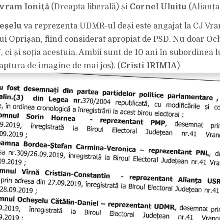
CA
vram Ioniță
(Dreapta liberală) și
Cornel Uluitu
REPREZENTANT
(Alianț
UDMR.
eșelu
va reprezenta UDMR-ul deși este angajat la CJ Vra
ui Oprișan, fiind considerat apropiat de PSD. Nu doar Oc
, ci și soția acestuia. Ambii sunt de 10 ani în subordinea
aptura de imagine de mai jos). (
Cristi IRIMIA
)