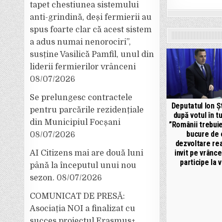
tapet chestiunea sistemului
anti-grindină, deși fermierii au
spus foarte clar că acest sistem
a adus numai nenorociri”,
susține Vasilică Pamfil, unul din
liderii fermierilor vrânceni
08/07/2026
Se prelungesc contractele
Deputatul Ion Ș
pentru parcările rezidențiale
după votul în tur
din Municipiul Focșani
”Românii trebui
bucure de 
08/07/2026
dezvoltare real
invit pe vrânce
AI Citizens mai are două luni
participe la 
până la începutul unui nou
sezon.
08/07/2026
COMUNICAT DE PRESĂ:
Asociația NOI a finalizat cu
succes proiectul Erasmus+