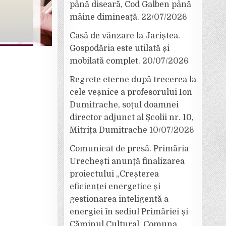
până diseară, Cod Galben până
mâine dimineață.
22/07/2026
Casă de vânzare la Jariștea.
Gospodăria este utilată și
mobilată complet.
20/07/2026
Regrete eterne după trecerea la
cele veșnice a profesorului Ion
Dumitrache, soțul doamnei
director adjunct al Școlii nr. 10,
Mitrița Dumitrache
10/07/2026
Comunicat de presă. Primăria
Urechești anunță finalizarea
proiectului „Creșterea
eficienței energetice și
gestionarea inteligentă a
energiei în sediul Primăriei și
Căminul Cultural, Comuna