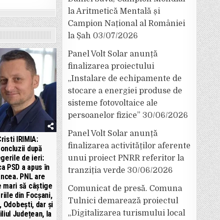
la Aritmetică Mentală și
Campion Național al României
la Șah
03/07/2026
Panel Volt Solar anunță
finalizarea proiectului
„Instalare de echipamente de
stocare a energiei produse de
sisteme fotovoltaice ale
persoanelor fizice”
30/06/2026
Panel Volt Solar anunță
risti IRIMIA:
finalizarea activităților aferente
oncluzii după
gerile de ieri:
unui proiect PNRR referitor la
a PSD a apus în
tranziția verde
30/06/2026
ancea. PNL are
 mari să câștige
Comunicat de presă. Comuna
riile din Focșani,
Tulnici demarează proiectul
, Odobești, dar și
„Digitalizarea turismului local
liul Județean, la