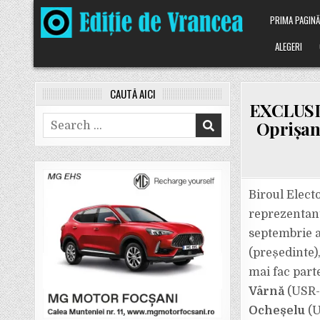
Skip
PRIMA PAGIN
to
content
ALEGERI
CAUTĂ AICI
EXCLUSIV:
Search
Oprișan 
for:
Biroul Elect
reprezentanț
septembrie a.
(președinte)
mai fac part
Vârnă
(USR-
Ocheșelu
(U