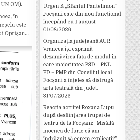
…
a UN OM).
Urgență „Sfântul Pantelimon”
Focșani este din nou funcțional
ncea, în
începând cu 1 august
heșelu este
01/08/2026
 lui Oprișan…
Organizația județeană AUR
Vrancea își exprimă
dezamăgirea față de modul în
care majoritatea PSD – PNL –
FD – PMP din Consiliul local
Focșani a înțeles să distrugă
arta teatrală din județ.
31/07/2026
Reacția actriței Roxana Lupu
după desființarea trupei de
teatru de la Focșani: „Misăilă
mocnea de furie că am
îndrăznit să cerem explicații!”