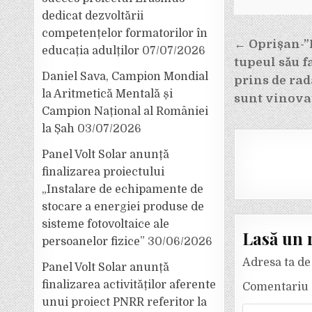
dedicat dezvoltării
competențelor formatorilor în
Navigar
← Oprișan-”
educația adulților
07/07/2026
tupeul său f
în
Daniel Sava, Campion Mondial
prins de rad
articole
la Aritmetică Mentală și
sunt vinova
Campion Național al României
la Șah
03/07/2026
Panel Volt Solar anunță
finalizarea proiectului
„Instalare de echipamente de
stocare a energiei produse de
sisteme fotovoltaice ale
Lasă un 
persoanelor fizice”
30/06/2026
Adresa ta de 
Panel Volt Solar anunță
finalizarea activităților aferente
Comentariu
unui proiect PNRR referitor la