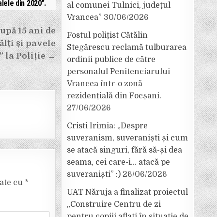
alele din 2020”.
al comunei Tulnici, județul
Vrancea”
30/06/2026
după 15 ani de
Fostul polițist Cătălin
ălți și pavele
Stegărescu reclamă tulburarea
 la Poliție →
ordinii publice de către
personalul Penitenciarului
Vrancea într-o zonă
rezidențială din Focșani.
27/06/2026
Cristi Irimia: „Despre
suveranism, suveraniști și cum
se atacă singuri, fără să-și dea
seama, cei care-i… atacă pe
suveraniști” :)
26/06/2026
cate cu
*
UAT Năruja a finalizat proiectul
„Construire Centru de zi
pentru copiii aflați în situație de