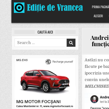
Skip
PRIMA PAGIN
to
content
ALEGERI
CAUTĂ AICI
Andrei
Search
funcți
for:
Astăzi nu co
făcute pe ba
ipocrizia un
convin unele
MELCHISE