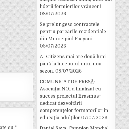
liderii fermierilor vrânceni
08/07/2026
Se prelungesc contractele
pentru parcările rezidențiale
din Municipiul Focșani
08/07/2026
AI Citizens mai are două luni
până la începutul unui nou
sezon.
08/07/2026
COMUNICAT DE PRESĂ:
Asociația NOI a finalizat cu
succes proiectul Erasmus+
dedicat dezvoltării
competențelor formatorilor în
educația adulților
07/07/2026
cate cu
*
Daniel Sava, Campion Mondial