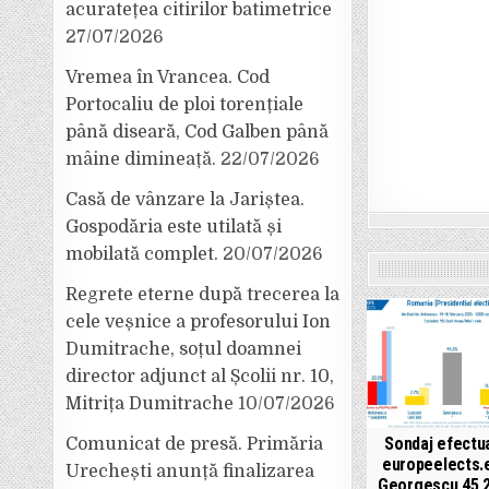
acuratețea citirilor batimetrice
27/07/2026
Vremea în Vrancea. Cod
Portocaliu de ploi torențiale
până diseară, Cod Galben până
mâine dimineață.
22/07/2026
Casă de vânzare la Jariștea.
Gospodăria este utilată și
mobilată complet.
20/07/2026
Regrete eterne după trecerea la
cele veșnice a profesorului Ion
Dumitrache, soțul doamnei
director adjunct al Școlii nr. 10,
Mitrița Dumitrache
10/07/2026
Sondaj efectu
Comunicat de presă. Primăria
europeelects.e
Urechești anunță finalizarea
Georgescu 45,2