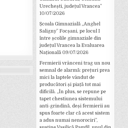
Urechești, județul Vrancea”
10/07/2026
Școala Gimnazială „Anghel
Saligny” Focșani, pe locul I
între școlile gimnaziale din
județul Vrancea la Evaluarea
Națională
09/07/2026
Fermierii vrânceni trag un nou
semnal de alarmă: prețuri prea
mici la laptele vândut de
producători și piață tot mai
dificilă. „În plus, se repune pe
tapet chestiunea sistemului
anti-grindină, deși fermierii au
spus foarte clar că acest sistem
a adus numai nenorociri”,
susține Vasilică Pamfil, unul din