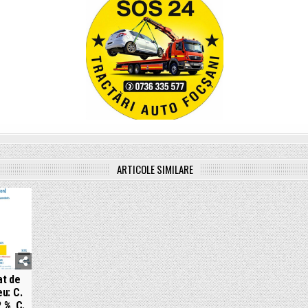
ARTICOLE SIMILARE
at de
u: C.
 %, C.