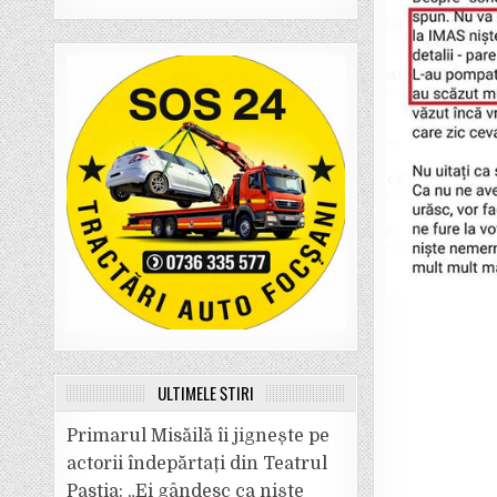
ULTIMELE ȘTIRI
Primarul Misăilă îi jignește pe
actorii îndepărtați din Teatrul
Pastia: „Ei gândesc ca niște