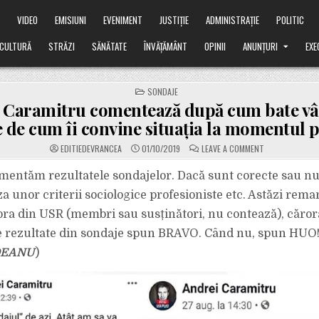
Ă
VIDEO
EMISIUNI
EVENIMENT
JUSTIȚIE
ADMINISTRAȚIE
POLITIC
CULTURĂ
STRĂZI
SĂNĂTATE
ÎNVĂȚĂMÂNT
OPINII
ANUNȚURI
EXE
POSTED
SONDAJE
IN
 Caramitru comentează după cum bate vân
e de cum îi convine situația la momentul p
ON
EDITIEDEVRANCEA
01/10/2019
LEAVE A COMMENT
ANDREI
CARAMITRU
COMENTEAZĂ
mentăm rezultatele sondajelor. Dacă sunt corecte sau nu,
DUPĂ
CUM
za unor criterii sociologice profesioniste etc. Astăzi rem
BATE
VÂNTUL.
ora din USR (membri sau susținători, nu contează), căror
ÎN
FUNCȚIE
 rezultate din sondaje spun BRAVO. Când nu, spun HUO!
DE
CUM
ÎI
DEANU
)
CONVINE
SITUAȚIA
LA
MOMENTUL
PREZENT.