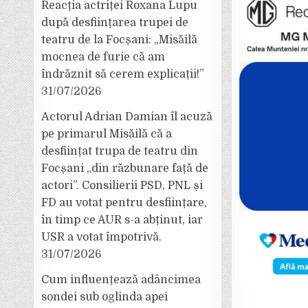
Reacția actriței Roxana Lupu
după desființarea trupei de
teatru de la Focșani: „Misăilă
mocnea de furie că am
îndrăznit să cerem explicații!”
31/07/2026
Actorul Adrian Damian îl acuză
pe primarul Misăilă că a
desființat trupa de teatru din
Focșani „din răzbunare față de
actori”. Consilierii PSD, PNL și
FD au votat pentru desființare,
în timp ce AUR s-a abținut, iar
USR a votat împotrivă.
31/07/2026
Cum influențează adâncimea
sondei sub oglinda apei