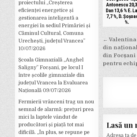
proiectului „Creșterea
Antonescu 20,3
eficienței energetice și
Dan 13,6 % E. L
7,7 %, D. Șoșoa
gestionarea inteligentă a
%.
energiei în sediul Primăriei și
Căminul Cultural, Comuna
Navigar
← Valentina 
Urechești, județul Vrancea”
din naționa
10/07/2026
în
din Focșani 
Școala Gimnazială „Anghel
articole
pentru echip
Saligny” Focșani, pe locul I
între școlile gimnaziale din
județul Vrancea la Evaluarea
Națională
09/07/2026
Fermierii vrânceni trag un nou
semnal de alarmă: prețuri prea
mici la laptele vândut de
Lasă un 
producători și piață tot mai
dificilă. „În plus, se repune pe
Adresa ta de 