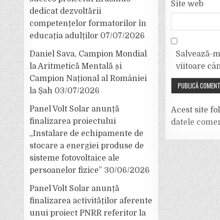
Site web
dedicat dezvoltării
competențelor formatorilor în
educația adulților
07/07/2026
Salvează-mi
Daniel Sava, Campion Mondial
viitoare câ
la Aritmetică Mentală și
Campion Național al României
la Șah
03/07/2026
Panel Volt Solar anunță
Acest site f
finalizarea proiectului
datele comen
„Instalare de echipamente de
stocare a energiei produse de
sisteme fotovoltaice ale
persoanelor fizice”
30/06/2026
Panel Volt Solar anunță
finalizarea activităților aferente
unui proiect PNRR referitor la