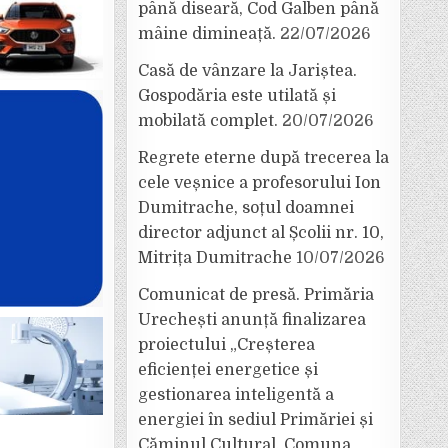
până diseară, Cod Galben până
mâine dimineață.
22/07/2026
Casă de vânzare la Jariștea.
Gospodăria este utilată și
mobilată complet.
20/07/2026
Regrete eterne după trecerea la
cele veșnice a profesorului Ion
Dumitrache, soțul doamnei
director adjunct al Școlii nr. 10,
Mitrița Dumitrache
10/07/2026
Comunicat de presă. Primăria
Urechești anunță finalizarea
proiectului „Creșterea
eficienței energetice și
gestionarea inteligentă a
energiei în sediul Primăriei și
Căminul Cultural, Comuna