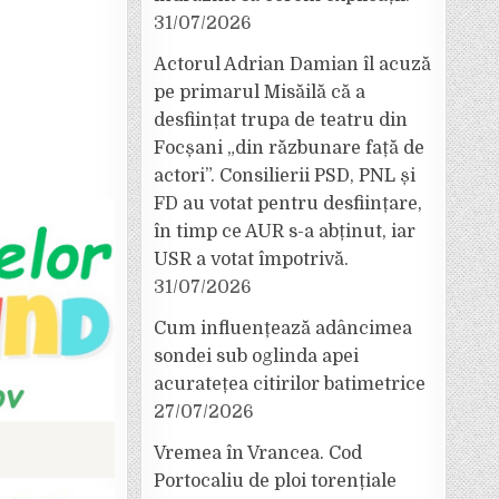
31/07/2026
Actorul Adrian Damian îl acuză
pe primarul Misăilă că a
desființat trupa de teatru din
Focșani „din răzbunare față de
actori”. Consilierii PSD, PNL și
FD au votat pentru desființare,
în timp ce AUR s-a abținut, iar
USR a votat împotrivă.
31/07/2026
Cum influențează adâncimea
sondei sub oglinda apei
acuratețea citirilor batimetrice
27/07/2026
Vremea în Vrancea. Cod
Portocaliu de ploi torențiale