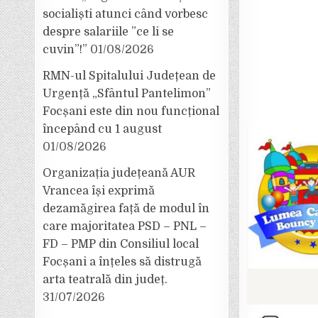
socialiști atunci când vorbesc
despre salariile ”ce li se
cuvin”!”
01/08/2026
RMN-ul Spitalului Județean de
Urgență „Sfântul Pantelimon”
Focșani este din nou funcțional
începând cu 1 august
01/08/2026
Organizația județeană AUR
Vrancea își exprimă
dezamăgirea față de modul în
care majoritatea PSD – PNL –
FD – PMP din Consiliul local
Focșani a înțeles să distrugă
arta teatrală din județ.
31/07/2026