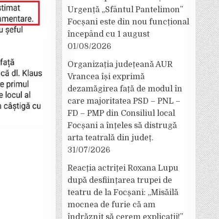
Urgență „Sfântul Pantelimon”
Focșani este din nou funcțional
începând cu 1 august
01/08/2026
Organizația județeană AUR
Vrancea își exprimă
dezamăgirea față de modul în
care majoritatea PSD – PNL –
FD – PMP din Consiliul local
Focșani a înțeles să distrugă
arta teatrală din județ.
31/07/2026
Reacția actriței Roxana Lupu
după desființarea trupei de
teatru de la Focșani: „Misăilă
mocnea de furie că am
îndrăznit să cerem explicații!”