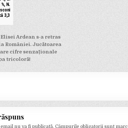
 %, N.
asconi
că 3,3
e
Elisei Ardean s-a retras
la României. Jucătoarea
are cifre senzaționale
a tricoloră!
răspuns
email nu va fi publicată.
Câmpurile obligatorii sunt mar