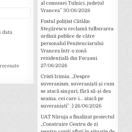
al comunei Tulnici, județul
Vrancea”
30/06/2026
Fostul polițist Cătălin
Stegărescu reclamă tulburarea
u data
ordinii publice de către
personalul Penitenciarului
Vrancea într-o zonă
rezidențială din Focșani.
27/06/2026
rocesate
Cristi Irimia: „Despre
suveranism, suveraniști și cum
se atacă singuri, fără să-și dea
seama, cei care-i… atacă pe
suveraniști” :)
26/06/2026
UAT Năruja a finalizat proiectul
„Construire Centru de zi
pentru copiii aflați în situație de