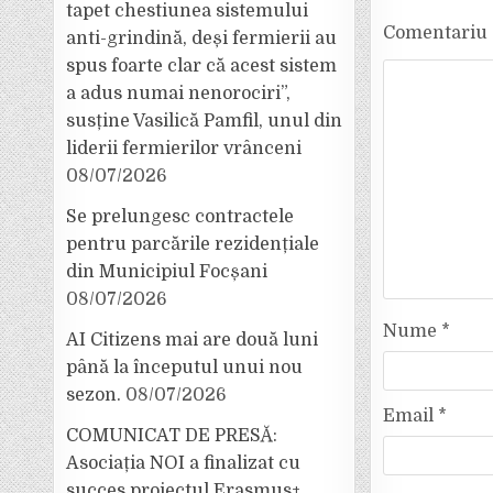
tapet chestiunea sistemului
Comentariu
anti-grindină, deși fermierii au
spus foarte clar că acest sistem
a adus numai nenorociri”,
susține Vasilică Pamfil, unul din
liderii fermierilor vrânceni
08/07/2026
Se prelungesc contractele
pentru parcările rezidențiale
din Municipiul Focșani
08/07/2026
Nume
*
AI Citizens mai are două luni
până la începutul unui nou
sezon.
08/07/2026
Email
*
COMUNICAT DE PRESĂ:
Asociația NOI a finalizat cu
succes proiectul Erasmus+