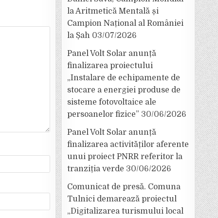
la Aritmetică Mentală și
Campion Național al României
la Șah
03/07/2026
Panel Volt Solar anunță
finalizarea proiectului
„Instalare de echipamente de
stocare a energiei produse de
sisteme fotovoltaice ale
persoanelor fizice”
30/06/2026
Panel Volt Solar anunță
finalizarea activităților aferente
unui proiect PNRR referitor la
tranziția verde
30/06/2026
Comunicat de presă. Comuna
Tulnici demarează proiectul
„Digitalizarea turismului local