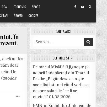
LOCAL
ECONOMIC
SPORT
CUTĂRI
PROMO
COOKIES
CAUTĂ AICI
tul. În
Search
rezent.
for:
ULTIMELE ȘTIRI
 dacă au fost
arcăm doar
Primarul Misăilă îi jignește pe
a când le
actorii îndepărtați din Teatrul
 (
Teodor
Pastia: „Ei gândesc ca niște
socialiști atunci când vorbesc
despre salariile ”ce li se
cuvin”!”
01/08/2026
RMN-ul Spitalului Județean de