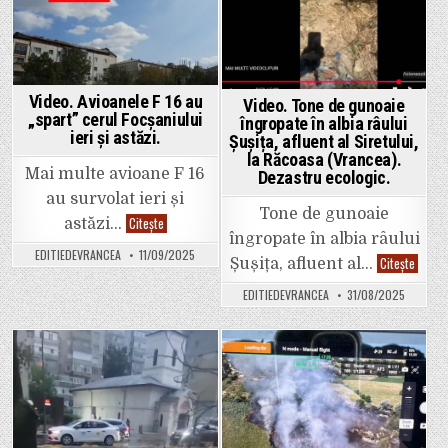
accident
produs
in
in
în
dimineața
asta
între
Focșani
Video. Avioanele F 16 au
și
Video. Tone de gunoaie
Garoafa.
„spart” cerul Focșaniului
îngropate în albia râului
ieri și astăzi.
Șușița, afluent al Siretului,
la Răcoasa (Vrancea).
Mai multe avioane F 16
Dezastru ecologic.
au survolat ieri și
Tone de gunoaie
Video.
Citește
astăzi…
Avioanele
îngropate în albia râului
F
EDITIEDEVRANCEA
11/09/2025
16
Video.
Citește
Șușița, afluent al…
au
Tone
„spart”
de
EDITIEDEVRANCEA
31/08/2025
cerul
gunoai
Focșaniului
îngrop
ieri
în
și
albia
astăzi.
râului
Șușița,
Posted
Posted
afluen
al
in
in
Siretul
la
Răcoa
(Vranc