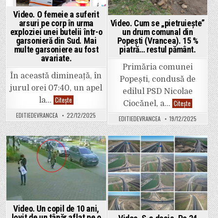
iau
unii
Video. O femeie a suferit
permisul
Video. Cum se „pietruiește”
arsuri pe corp în urma
un drum comunal din
exploziei unei butelii într-o
Popești (Vrancea). 15 %
garsonieră din Sud. Mai
piatră… restul pământ.
multe garsoniere au fost
avariate.
Primăria comunei
În această dimineață, în
Popești, condusă de
jurul orei 07:40, un apel
edilul PSD Nicolae
Video.
Citește
la…
Video.
Citește
Ciocănel, a…
O
Cum
femeie
se
EDITIEDEVRANCEA
22/12/2025
a
EDITIEDEVRANCEA
19/12/2025
„pietruieșt
suferit
un
arsuri
drum
pe
comunal
corp
din
în
Popești
Posted
Posted
urma
(Vrancea).
exploziei
15
in
in
unei
%
butelii
piatră…
într-
restul
o
pământ.
garsonieră
din
Sud.
Video. Un copil de 10 ani,
Mai
lovit de un tânăr aflat pe o