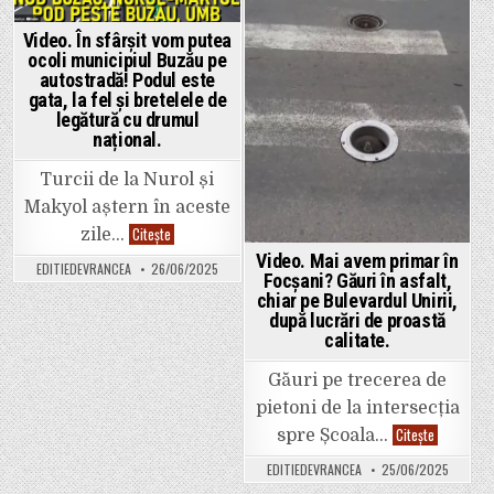
bani
pe
apa
Video. În sfârșit vom putea
risipită
ocoli municipiul Buzău pe
din
neglijența
autostradă! Podul este
administrației
gata, la fel și bretelele de
locale
legătură cu drumul
național.
Turcii de la Nurol și
Makyol aștern în aceste
Video.
Citește
zile…
În
Video. Mai avem primar în
sfârșit
EDITIEDEVRANCEA
26/06/2025
vom
Focșani? Găuri în asfalt,
putea
chiar pe Bulevardul Unirii,
ocoli
municipiul
după lucrări de proastă
Buzău
calitate.
pe
autostradă!
Podul
Găuri pe trecerea de
este
gata,
pietoni de la intersecția
la
fel
Video.
Citește
spre Școala…
și
Mai
bretelele
avem
EDITIEDEVRANCEA
25/06/2025
de
primar
legătură
în