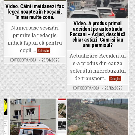
de
la
Video. Câinii maidanezi fac
Colegiul
legea noaptea în Focșani,
Unirea
din
în mai multe zone.
Focșani.
Video. A produs primul
Numeroase sesizări
accident pe autostrada
Focșani – Adjud, deschisă
primite la redacție
chiar astăzi. Cum își iau
indică faptul că pentru
unii permisul?
Video.
Citește
copii,…
Câinii
Actualizare: Accidentul
maidanezi
EDITIEDEVRANCEA
23/01/2026
fac
s-a produs din cauza
legea
noaptea
șoferului microbuzului
în
Focșani,
Video.
Citește
de transport…
în
A
mai
produs
EDITIEDEVRANCEA
23/12/2025
multe
primul
zone.
accident
pe
autostrad
Focșani
–
Posted
Posted
Adjud,
deschisă
in
in
chiar
astăzi.
Cum
își