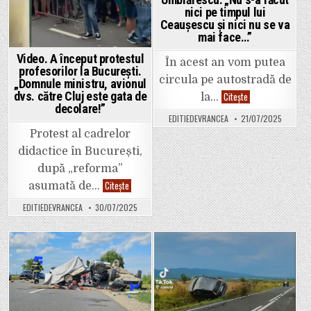
nici pe timpul lui
Ceaușescu și nici nu se va
mai face…”
Video. A început protestul
În acest an vom putea
profesorilor la București.
circula pe autostradă de
„Domnule ministru, avionul
Video.
dvs. către Cluj este gata de
Citește
la…
Previziunea
decolare!”
lui
EDITIEDEVRANCEA
21/07/2025
Umbrărescu:
„Nu
Protest al cadrelor
s-
a
didactice în București,
făcut
nici
după „reforma”
pe
Video.
Citește
timpul
asumată de…
A
lui
început
Ceaușescu
EDITIEDEVRANCEA
30/07/2025
protestul
și
profesorilor
nici
la
nu
București.
se
„Domnule
va
ministru,
mai
Posted
Posted
avionul
face…”
dvs.
in
in
către
Cluj
este