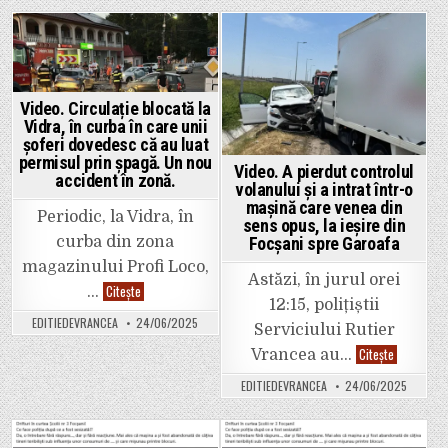
cu
Focșani?
drumul
Găuri
național.
în
asfalt,
Posted
Posted
chiar
pe
in
in
Bulevardul
Unirii,
Video. Circulație blocată la
după
Vidra, în curba în care unii
lucrări
de
șoferi dovedesc că au luat
proastă
permisul prin șpagă. Un nou
calitate.
Video. A pierdut controlul
accident în zonă.
volanului și a intrat într-o
mașină care venea din
Periodic, la Vidra, în
sens opus, la ieșire din
curba din zona
Focșani spre Garoafa
magazinului Profi Loco,
Astăzi, în jurul orei
Video.
Citește
…
Circulație
12:15, polițiștii
blocată
EDITIEDEVRANCEA
24/06/2025
la
Serviciului Rutier
Vidra,
Video.
Citește
în
Vrancea au…
A
curba
pierdut
în
EDITIEDEVRANCEA
24/06/2025
controlul
care
volanului
unii
și
șoferi
a
dovedesc
intrat
că