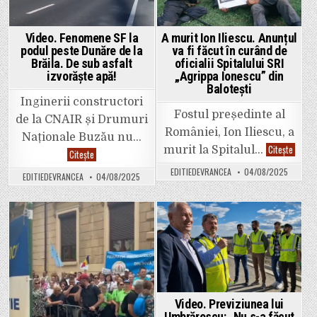
Video. Fenomene SF la
A murit Ion Iliescu. Anunțul
podul peste Dunăre de la
va fi făcut în curând de
Brăila. De sub asfalt
oficialii Spitalului SRI
izvorăște apă!
„Agrippa Ionescu” din
Balotești
Inginerii constructori
Fostul președinte al
de la CNAIR și Drumuri
României, Ion Iliescu, a
Naționale Buzău nu…
A
Citește
murit la Spitalul…
Video.
Citește
murit
Fenomene
Ion
SF
EDITIEDEVRANCEA
04/08/2025
Iliescu
EDITIEDEVRANCEA
04/08/2025
la
Anunțu
podul
va
peste
fi
Dunăre
făcut
de
în
la
Posted
Posted
curând
Brăila.
de
De
in
in
oficiali
sub
Spitalu
asfalt
SRI
izvorăște
„Agrip
apă!
Ionesc
din
Video. Previziunea lui
Baloteș
Umbrărescu: „Nu s-a făcut