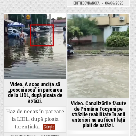
se
EDITIEDEVRANCEA
06/06/2025
două
frânge
săptămâni
inima.
în
Un
copac
pisoi
🙂
stă
de
Posted
Posted
două
săptămâ
in
in
în
copac.
Pompieri
nu
reușesc
să-
l
salveze”
Video. A scos undița să
„pescuiască” în parcarea
de la LIDL, după ploaia de
astăzi.
Video. Canalizările făcute
de Primăria Focșani pe
Haz de necaz în parcare
străzile reabilitate în anii
la LIDL, după ploaia
anteriori nu au făcut față
ploii de astăzi.
Video.
Citește
torențială…
A
scos