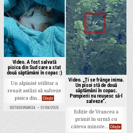
Focșaniulu
in
in
aproape
de
stadion.
Video. A fost salvată
pisica din Sud care a stat
două săptămâni în copac :)
Video. „Ți se frânge inima.
Un alpinist utilitar a
Un pisoi stă de două
săptămâni în copac.
reușit astăzi să salveze
Pompierii nu reușesc să-l
Video.
Citește
pisica din…
salveze”.
A
fost
EDITIEDEVRANCEA
07/06/2025
salvată
Ediție de Vrancea a
pisica
din
primit în urmă cu
Sud
care
Video.
Citește
câteva minute…
a
„Ți
stat