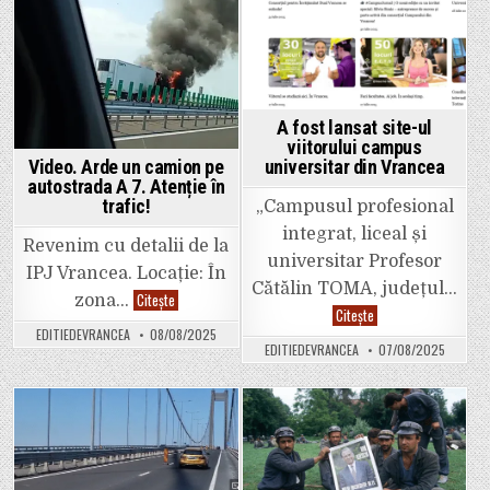
A fost lansat site-ul
viitorului campus
universitar din Vrancea
Video. Arde un camion pe
autostrada A 7. Atenție în
trafic!
„Campusul profesional
integrat, liceal și
Revenim cu detalii de la
universitar Profesor
IPJ Vrancea. Locație: În
Cătălin TOMA, județul…
Video.
Citește
zona…
Arde
A
Citește
un
fost
EDITIEDEVRANCEA
08/08/2025
camion
lansat
EDITIEDEVRANCEA
07/08/2025
pe
site-
autostrada
ul
A
viitorului
7.
campus
Atenție
universitar
în
din
Posted
Posted
trafic!
Vrancea
in
in