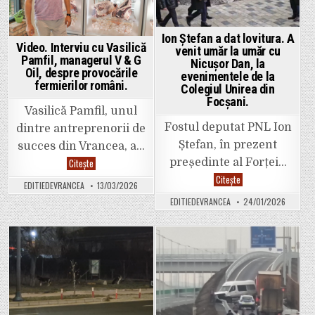
care
euro
și-
brut
au
lunar,
pierdut
a
Ion Ștefan a dat lovitura. A
casele
dat
Video. Interviu cu Vasilică
în
în
venit umăr la umăr cu
incendiul
judeca
Pamfil, managerul V & G
Nicușor Dan, la
de
Consili
Oil, despre provocările
evenimentele de la
la
Județe
fermierilor români.
Soveja.
Vrance
Colegiul Unirea din
pentru
Focșani.
că
Vasilică Pamfil, unul
nu
a
Fostul deputat PNL Ion
dintre antreprenorii de
fost
de
Ștefan, în prezent
succes din Vrancea, a…
acord
cu
Video.
președinte al Forței…
Citește
noua
Interviu
atribuț
Ion
Citește
cu
EDITIEDEVRANCEA
13/03/2026
primită
Ștefan
Vasilică
a
Pamfil,
EDITIEDEVRANCEA
24/01/2026
dat
managerul
lovitura.
V
A
&
venit
G
umăr
Oil,
la
Posted
Posted
despre
umăr
provocările
cu
in
in
fermierilor
Nicușor
români.
Dan,
la
evenimentele