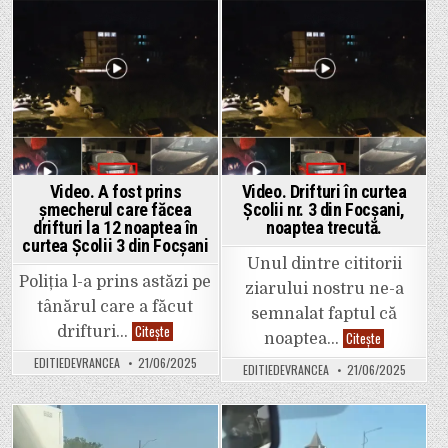
într-
au
Posted
Posted
o
luat
mașină
in
in
permisul
care
prin
venea
șpagă.
din
Un
sens
nou
opus,
accident
la
în
ieșire
zonă.
din
Focșani
spre
Garoafa
Video. A fost prins
Video. Drifturi în curtea
șmecherul care făcea
Școlii nr. 3 din Focșani,
drifturi la 12 noaptea în
noaptea trecută.
curtea Școlii 3 din Focșani
Unul dintre cititorii
Poliția l-a prins astăzi pe
ziarului nostru ne-a
tânărul care a făcut
semnalat faptul că
Video.
Citește
drifturi…
Video.
Citește
noaptea…
A
Drifturi
fost
în
EDITIEDEVRANCEA
21/06/2025
prins
EDITIEDEVRANCEA
21/06/2025
curtea
șmecherul
Școlii
care
nr.
făcea
3
drifturi
din
la
Focșani,
Posted
Posted
12