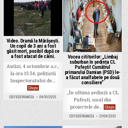
paranghelia
din
pe
Focșani.
Posted
Posted
bani
Jenant…
publici
in
in
din
Piața
Unirii,
în
plină
criză
bugetară.
Video. Dramă la Mărășești.
Un copil de 3 ani a fost
găsit mort, posibil după ce
a fost atacat de câini.
Vocea cititorilor: „Limbaj
suburban în ședința CL
Astăzi, 4 octombrie a.c.,
Pufești! Cumătrul
primarului Damian (PSD) le-
la ora 15:54, polițiștii
a făcut analfabete pe două
Inspectoratului de…
consiliere”
Video.
Citește
Dramă
„În ultima ședință a CL
la
EDITIEDEVRANCEA
04/10/2025
Mărășești.
Pufești, unul din
Un
copil
Vocea
Citește
proiectele de…
de
cititorilor
3
„Limbaj
EDITIEDEVRANCEA
21/09/2025
ani
suburban
a
în
fost
ședința