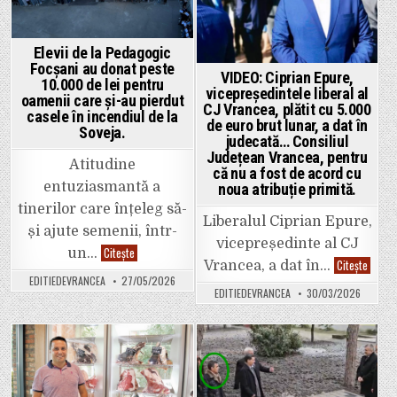
Elevii de la Pedagogic
Focșani au donat peste
VIDEO: Ciprian Epure,
10.000 de lei pentru
vicepreședintele liberal al
oamenii care și-au pierdut
CJ Vrancea, plătit cu 5.000
casele în incendiul de la
de euro brut lunar, a dat în
Soveja.
judecată… Consiliul
Județean Vrancea, pentru
Atitudine
că nu a fost de acord cu
entuziasmantă a
noua atribuție primită.
tinerilor care înțeleg să-
Liberalul Ciprian Epure,
și ajute semenii, într-
vicepreședinte al CJ
Elevii
Citește
un…
de
VIDEO:
Citește
Vrancea, a dat în…
la
Cipria
EDITIEDEVRANCEA
27/05/2026
Pedagogic
Epure,
EDITIEDEVRANCEA
30/03/2026
Focșani
vicepr
au
liberal
donat
al
peste
CJ
10.000
Vrance
de
plătit
Posted
Posted
lei
cu
pentru
5.000
in
in
oamenii
de