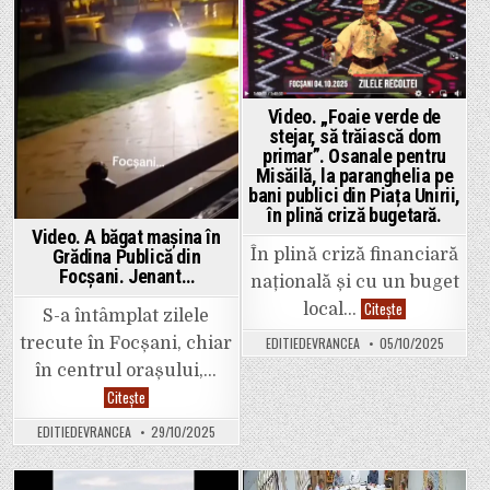
legea
in
in
Epure
privind
(PNL)
circulați
și
pe
Pîslaru
drumuril
(AUR)
publice?
despre
Ciobotaru
proiect.
„Noi
Video. „Foaie verde de
am
blocat
stejar, să trăiască dom
drumul
primar”. Osanale pentru
de
Misăilă, la paranghelia pe
la
DN2
bani publici din Piața Unirii,
până
în plină criză bugetară.
la
DN2D”!
Video. A băgat mașina în
În plină criză financiară
Grădina Publică din
Focșani. Jenant…
națională și cu un buget
Video.
Citește
local…
S-a întâmplat zilele
„Foaie
verde
EDITIEDEVRANCEA
05/10/2025
trecute în Focșani, chiar
de
stejar,
în centrul orașului,…
să
trăiască
Video.
Citește
dom
A
primar”.
băgat
EDITIEDEVRANCEA
29/10/2025
Osanale
mașina
pentru
în
Misăilă,
Grădina
la
Publică