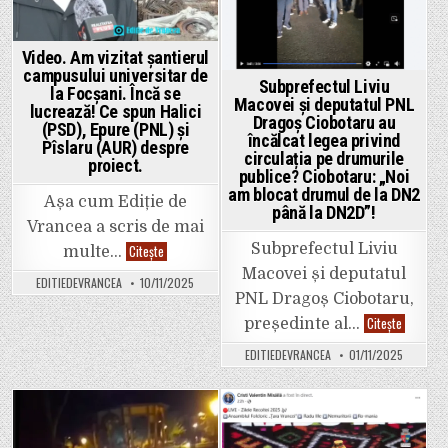
Focșaniului
Video. Am vizitat șantierul
campusului universitar de
Subprefectul Liviu
la Focșani. Încă se
Macovei și deputatul PNL
lucrează! Ce spun Halici
Dragoș Ciobotaru au
(PSD), Epure (PNL) și
încălcat legea privind
Pîslaru (AUR) despre
circulația pe drumurile
proiect.
publice? Ciobotaru: „Noi
am blocat drumul de la DN2
Așa cum Ediție de
până la DN2D”!
Vrancea a scris de mai
Video.
Subprefectul Liviu
Citește
multe…
Am
Macovei și deputatul
vizitat
EDITIEDEVRANCEA
10/11/2025
șantierul
PNL Dragoș Ciobotaru,
campusului
universitar
Subprefe
Citește
președinte al…
de
Liviu
la
Macovei
Focșani.
EDITIEDEVRANCEA
01/11/2025
și
Încă
deputatul
se
PNL
lucrează!
Dragoș
Ce
Ciobotar
spun
au
Posted
Posted
Halici
încălcat
(PSD),