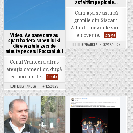
asfaltăm pe ploaie…
Cam așa se astupă
gropile din Șișcani,
Adjud. Imaginile sunt
Video.
Video. Avioane care au
Citește
elocvente…
Hai
spart bariera sunetului și
cu
EDITIEDEVRANCEA
02/12/2025
dâre vizibile zeci de
butelia
să
minute pe cerul Focșaniului
asfaltăm
pe
ploaie…
Cerul Vrancei a atras
atenția oamenilor, după
Video.
Citește
ce mai multe…
Avioane
care
EDITIEDEVRANCEA
14/12/2025
au
spart
bariera
sunetului
și
dâre
Posted
Posted
vizibile
zeci
in
in
de
minute
pe
cerul