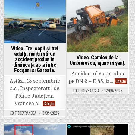
găsit
CL
mort,
Pufești!
posibil
Cumătrul
Posted
Posted
după
primarulu
ce
Damian
in
in
a
(PSD)
fost
le-
atacat
a
de
făcut
câini.
analfabe
pe
două
consilier
Video. Trei copii și trei
adulți, răniți într-un
Video. Camion de la
accident produs în
Umbrărescu, ajuns în șanț.
dimineața asta între
Focșani și Garoafa.
Accidentul s-a produs
Video.
Citește
Astăzi, 18 septembrie
pe DN 2 – E 85, la…
Camio
de
a.c., Inspectoratul de
EDITIEDEVRANCEA
12/09/2025
la
Umbră
Poliție Județean
ajuns
Video.
Citește
Vrancea a…
în
Trei
șanț.
copii
EDITIEDEVRANCEA
18/09/2025
și
trei
adulți,
răniți
într-
un
Posted
Posted