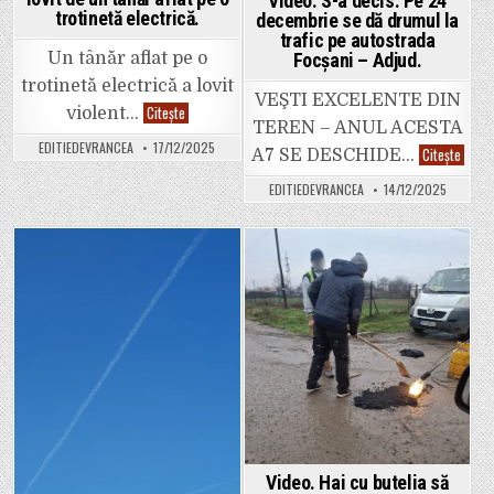
Video. S-a decis. Pe 24
multe
trotinetă electrică.
garsoniere
decembrie se dă drumul la
au
trafic pe autostrada
fost
Un tânăr aflat pe o
Focșani – Adjud.
avariate.
trotinetă electrică a lovit
VEŞTI EXCELENTE DIN
Video.
Citește
violent…
Un
TEREN – ANUL ACESTA
copil
EDITIEDEVRANCEA
17/12/2025
Video.
de
Citește
A7 SE DESCHIDE…
S-
10
a
ani,
EDITIEDEVRANCEA
14/12/2025
decis.
lovit
Pe
de
24
un
decem
tânăr
se
aflat
dă
pe
Posted
Posted
drumu
o
la
trotinetă
in
in
trafic
electrică.
pe
autos
Focșa
–
Adjud.
Video. Hai cu butelia să