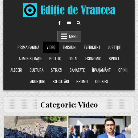
Skip
to
content
MENU
PRIMA PAGINĂ
VIDEO
EMISIUNI
EVENIMENT
JUSTIȚIE
ADMINISTRAȚIE
POLITIC
LOCAL
ECONOMIC
SPORT
ALEGERI
CULTURĂ
STRĂZI
SĂNĂTATE
ÎNVĂȚĂMÂNT
OPINII
ANUNȚURI
EXECUTĂRI
PROMO
COOKIES
Categorie:
Video
Posted
Posted
in
in