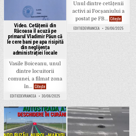
Unul dintre cetățenii
activi ai Focșaniului a
Video.
Citește
postat pe FB…
Cum
Video. Cetățenii din
au
EDITIEDEVRANCEA
26/06/2025
fost
Răcoasa îl acuză pe
montați
primarul Vladimir Păun că
unii
le cere bani pe apa risipită
stâlpi
de
din neglijența
iluminat
administrației locale
pe
centura
Focșaniulu
Vasile Boiceanu, unul
dintre locuitorii
comunei, a filmat zona
Video.
Citește
în…
Cetățenii
din
EDITIEDEVRANCEA
30/06/2025
Răcoasa
îl
acuză
pe
primarul
Vladimir
Posted
Posted
Păun
că
in
in
le
cere