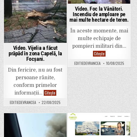
Dezas
ecolog
Video. Foc la Vânători.
Incendiu de amploare pe
mai multe hectare de teren.
În aceste momente, mai
multe echipaje de
pompieri militari din…
Video. Vijelia a făcut
Video.
prăpăd în zona Capelă, la
Citește
Foc
Focșani.
la
EDITIEDEVRANCEA
10/08/2025
Vânători.
Incendiu
Din fericire, nu au fost
de
amploare
persoane rănite,
pe
mai
conform primelor
multe
Video.
Citește
hectare
informații…
Vijelia
de
a
teren.
EDITIEDEVRANCEA
22/08/2025
făcut
prăpăd
în
zona
Capelă,
la
Posted
Posted
Focșani.
in
in