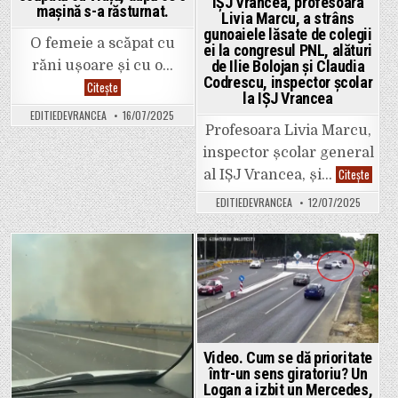
IȘJ Vrancea, profesoara
mașină s-a răsturnat.
Livia Marcu, a strâns
gunoaiele lăsate de colegii
O femeie a scăpat cu
ei la congresul PNL, alături
de Ilie Bolojan și Claudia
răni ușoare și cu o…
Codrescu, inspector școlar
Video.
Citește
La
la IȘJ Vrancea
un
EDITIEDEVRANCEA
16/07/2025
pas
Profesoara Livia Marcu,
de
o
inspector școlar general
dramă,
pe
Video.
Citește
al IȘJ Vrancea, și…
drumul
Gest
către
frumo
Bolotești.
EDITIEDEVRANCEA
12/07/2025
Șefa
Rănită,
IȘJ
dar
Vranc
scăpată
profe
cu
Livia
viață,
Marcu
Posted
Posted
după
a
ce
strâns
in
in
o
gunoai
mașină
lăsate
s-
de
a
colegii
răsturnat.
ei
Video. Cum se dă prioritate
la
congr
într-un sens giratoriu? Un
PNL,
Logan a izbit un Mercedes,
alături