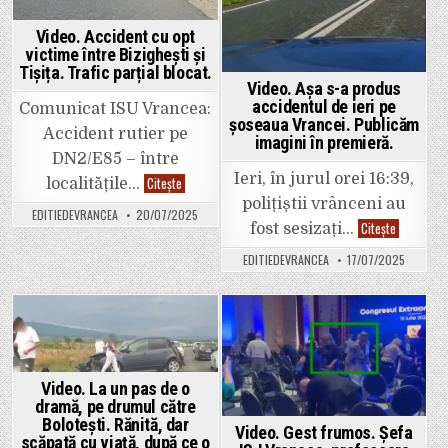
gata
de
decolare!”
Video. Accident cu opt
victime între Bizighești și
Tișița. Trafic parțial blocat.
Video. Așa s-a produs
accidentul de ieri pe
Comunicat ISU Vrancea:
șoseaua Vrancei. Publicăm
Accident rutier pe
imagini în premieră.
DN2/E85 – între
Ieri, în jurul orei 16:39,
Video.
Citește
localitățile…
Accident
polițiștii vrânceni au
cu
EDITIEDEVRANCEA
20/07/2025
opt
Video.
Citește
fost sesizați…
victime
Așa
între
s-
Bizighești
EDITIEDEVRANCEA
17/07/2025
a
și
produs
Tișița.
accidentul
Trafic
de
parțial
ieri
blocat.
pe
Posted
Posted
șoseaua
Vrancei.
in
in
Publicăm
imagini
Video. La un pas de o
în
dramă, pe drumul către
premieră.
Bolotești. Rănită, dar
Video. Gest frumos. Șefa
scăpată cu viață, după ce o