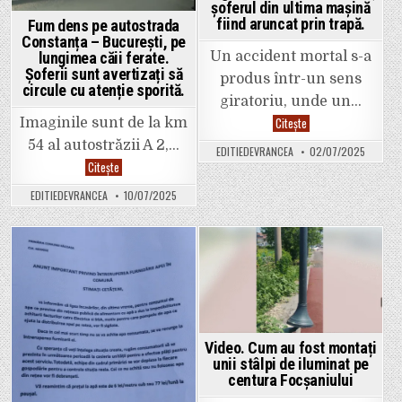
de
șoferul din ultima mașină
Ilie
fiind aruncat prin trapă.
Fum dens pe autostrada
Boloja
Constanța – București, pe
și
Claudi
lungimea căii ferate.
Un accident mortal s-a
Codre
Șoferii sunt avertizați să
inspec
produs într-un sens
școlar
circule cu atenție sporită.
la
giratoriu, unde un…
IȘJ
Video.
Citește
Vranc
Imaginile sunt de la km
Cum
se
54 al autostrăzii A 2,…
EDITIEDEVRANCEA
02/07/2025
dă
Fum
Citește
prioritate
dens
într-
pe
un
EDITIEDEVRANCEA
10/07/2025
autostrada
sens
Constanța
giratoriu?
–
Un
București,
Logan
pe
a
lungimea
Posted
Posted
izbit
căii
un
ferate.
in
in
Mercedes,
Șoferii
șoferul
sunt
din
avertizați
ultima
să
mașină
circule
fiind
Video. Cum au fost montați
cu
aruncat
unii stâlpi de iluminat pe
atenție
prin
sporită.
trapă.
centura Focșaniului