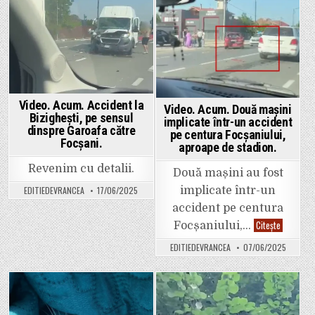
noaptea
noaptea
trecută.
in
in
în
curtea
Școlii
3
din
Focșani
Video. Acum. Accident la
Video. Acum. Două mașini
Bizighești, pe sensul
implicate într-un accident
dinspre Garoafa către
pe centura Focșaniului,
Focșani.
aproape de stadion.
Revenim cu detalii.
Două mașini au fost
implicate într-un
EDITIEDEVRANCEA
17/06/2025
accident pe centura
Video.
Citește
Focșaniului,…
Acum.
Două
EDITIEDEVRANCEA
07/06/2025
mașini
implicate
într-
un
accident
pe
Posted
Posted
centura