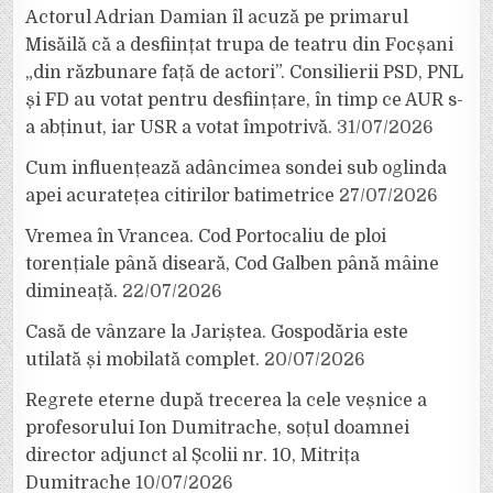
Actorul Adrian Damian îl acuză pe primarul
Misăilă că a desființat trupa de teatru din Focșani
„din răzbunare față de actori”. Consilierii PSD, PNL
și FD au votat pentru desființare, în timp ce AUR s-
a abținut, iar USR a votat împotrivă.
31/07/2026
Cum influențează adâncimea sondei sub oglinda
apei acuratețea citirilor batimetrice
27/07/2026
Vremea în Vrancea. Cod Portocaliu de ploi
torențiale până diseară, Cod Galben până mâine
dimineață.
22/07/2026
Casă de vânzare la Jariștea. Gospodăria este
utilată și mobilată complet.
20/07/2026
Regrete eterne după trecerea la cele veșnice a
profesorului Ion Dumitrache, soțul doamnei
director adjunct al Școlii nr. 10, Mitrița
Dumitrache
10/07/2026