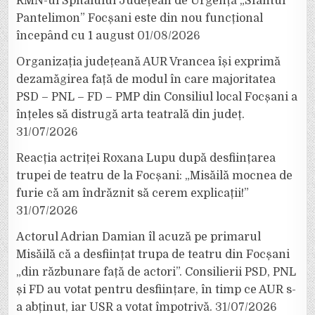
RMN-ul Spitalului Județean de Urgență „Sfântul
Pantelimon” Focșani este din nou funcțional
începând cu 1 august
01/08/2026
Organizația județeană AUR Vrancea își exprimă
dezamăgirea față de modul în care majoritatea
PSD – PNL – FD – PMP din Consiliul local Focșani a
înțeles să distrugă arta teatrală din județ.
31/07/2026
Reacția actriței Roxana Lupu după desființarea
trupei de teatru de la Focșani: „Misăilă mocnea de
furie că am îndrăznit să cerem explicații!”
31/07/2026
Actorul Adrian Damian îl acuză pe primarul
Misăilă că a desființat trupa de teatru din Focșani
„din răzbunare față de actori”. Consilierii PSD, PNL
și FD au votat pentru desființare, în timp ce AUR s-
a abținut, iar USR a votat împotrivă.
31/07/2026