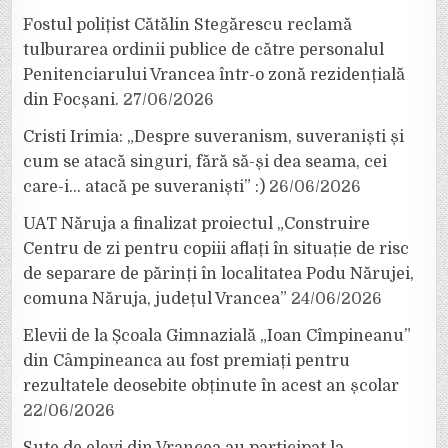
Fostul polițist Cătălin Stegărescu reclamă
tulburarea ordinii publice de către personalul
Penitenciarului Vrancea într-o zonă rezidențială
din Focșani.
27/06/2026
Cristi Irimia: „Despre suveranism, suveraniști și
cum se atacă singuri, fără să-și dea seama, cei
care-i… atacă pe suveraniști” :)
26/06/2026
UAT Năruja a finalizat proiectul „Construire
Centru de zi pentru copiii aflați în situație de risc
de separare de părinți în localitatea Podu Nărujei,
comuna Năruja, județul Vrancea”
24/06/2026
Elevii de la Școala Gimnazială „Ioan Cîmpineanu”
din Câmpineanca au fost premiați pentru
rezultatele deosebite obținute în acest an școlar
22/06/2026
Sute de elevi din Vrancea au participat la