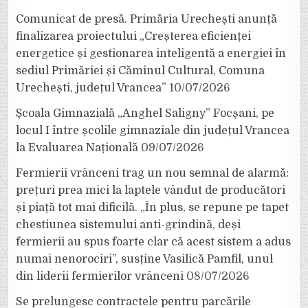
Comunicat de presă. Primăria Urechești anunță
finalizarea proiectului „Creșterea eficienței
energetice și gestionarea inteligentă a energiei în
sediul Primăriei și Căminul Cultural, Comuna
Urechești, județul Vrancea”
10/07/2026
Școala Gimnazială „Anghel Saligny” Focșani, pe
locul I între școlile gimnaziale din județul Vrancea
la Evaluarea Națională
09/07/2026
Fermierii vrânceni trag un nou semnal de alarmă:
prețuri prea mici la laptele vândut de producători
și piață tot mai dificilă. „În plus, se repune pe tapet
chestiunea sistemului anti-grindină, deși
fermierii au spus foarte clar că acest sistem a adus
numai nenorociri”, susține Vasilică Pamfil, unul
din liderii fermierilor vrânceni
08/07/2026
Se prelungesc contractele pentru parcările