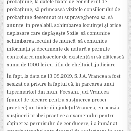
probaţiune, la datele fixate de consilierul de
probaţiune; să primească vizitele consilierului de
probaţiune desemnat cu supravegherea sa; să
anunțe, în prealabil, schimbarea locuinţei şi orice
deplasare care depăşeşte 5 zile; să comunice
schimbarea locului de muncă; să comunice
informaţii şi documente de natură a permite
controlarea mijloacelor de existenţă și să plătească
suma de 1000 lei cu titlu de cheltuieli judiciare.
În fapt, la data de 13.09.2019, S.J.A. Vrancea a fost
sesizat cu privire la faptul că, în parcarea unui
hipermarket din mun. Focșani, jud. Vrancea
(punct de plecare pentru susținerea probei
practice) un tânăr din judeţul Vrancea, cu ocazia
susținerii probei practice a examenului pentru
obținerea permisului de conducere, i-a înmânat