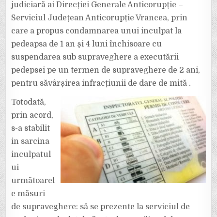
A
judiciară ai Direcției Generale Anticorupție –
AJUNS
SĂ
Serviciul Județean Anticorupție Vrancea, prin
FIE
CONDAMNAT.
care a propus condamnarea unui inculpat la
ACORD
DE
pedeapsa de 1 an şi 4 luni închisoare cu
RECUNOAȘTERE
A
VINOVĂȚIEI
suspendarea sub supraveghere a executării
PENTRU
DARE
pedepsei pe un termen de supraveghere de 2 ani,
DE
MITĂ!
pentru săvârșirea infracțiunii de dare de mită .
Totodată,
prin acord,
s-a stabilit
in sarcina
inculpatul
ui
următoarel
e măsuri
de supraveghere: să se prezente la serviciul de