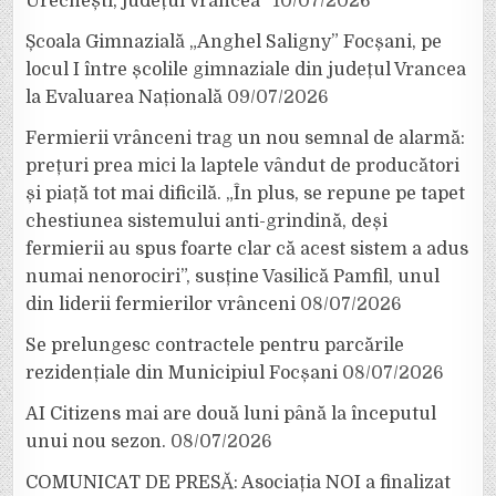
Urechești, județul Vrancea”
10/07/2026
Școala Gimnazială „Anghel Saligny” Focșani, pe
locul I între școlile gimnaziale din județul Vrancea
la Evaluarea Națională
09/07/2026
Fermierii vrânceni trag un nou semnal de alarmă:
prețuri prea mici la laptele vândut de producători
și piață tot mai dificilă. „În plus, se repune pe tapet
chestiunea sistemului anti-grindină, deși
fermierii au spus foarte clar că acest sistem a adus
numai nenorociri”, susține Vasilică Pamfil, unul
din liderii fermierilor vrânceni
08/07/2026
Se prelungesc contractele pentru parcările
rezidențiale din Municipiul Focșani
08/07/2026
AI Citizens mai are două luni până la începutul
unui nou sezon.
08/07/2026
COMUNICAT DE PRESĂ: Asociația NOI a finalizat