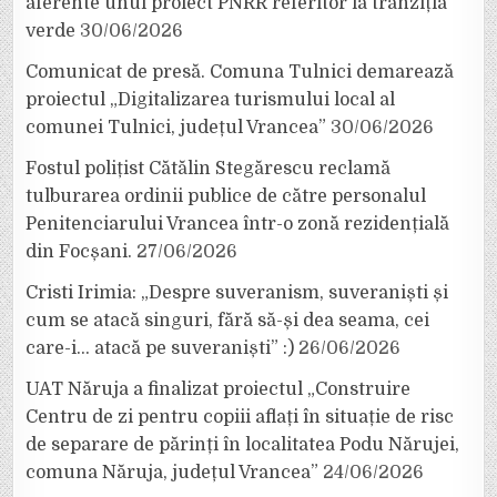
aferente unui proiect PNRR referitor la tranziția
verde
30/06/2026
Comunicat de presă. Comuna Tulnici demarează
proiectul „Digitalizarea turismului local al
comunei Tulnici, județul Vrancea”
30/06/2026
Fostul polițist Cătălin Stegărescu reclamă
tulburarea ordinii publice de către personalul
Penitenciarului Vrancea într-o zonă rezidențială
din Focșani.
27/06/2026
Cristi Irimia: „Despre suveranism, suveraniști și
cum se atacă singuri, fără să-și dea seama, cei
care-i… atacă pe suveraniști” :)
26/06/2026
UAT Năruja a finalizat proiectul „Construire
Centru de zi pentru copiii aflați în situație de risc
de separare de părinți în localitatea Podu Nărujei,
comuna Năruja, județul Vrancea”
24/06/2026