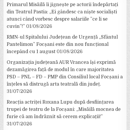
Primarul Misăilă îi jignește pe actorii îndepărtați
din Teatrul Pastia: „Ei gândesc ca niște socialiști
atunci când vorbesc despre salariile ”ce li se
cuvin”!”
01/08/2026
RMN-ul Spitalului Județean de Urgență „Sfântul
Pantelimon” Focșani este din nou funcțional
începând cu 1 august
01/08/2026
Organizația județeană AUR Vrancea își exprimă
dezamăgirea față de modul în care majoritatea
PSD – PNL – FD – PMP din Consiliul local Focșani a
înțeles să distrugă arta teatrală din județ.
31/07/2026
Reacția actriței Roxana Lupu după desființarea
trupei de teatru de la Focșani: „Misăilă mocnea de
furie că am îndrăznit să cerem explicații!”
31/07/2026