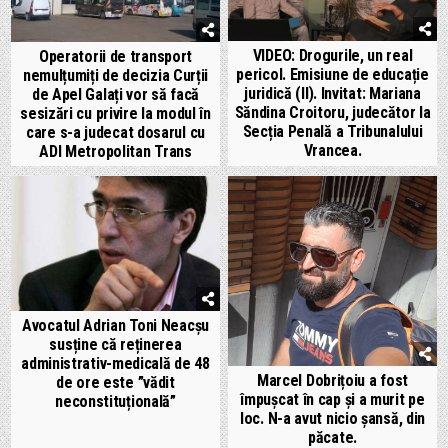
VIDEO: Drogurile, un real
Operatorii de transport
pericol. Emisiune de educație
nemulțumiți de decizia Curții
juridică (II). Invitat: Mariana
de Apel Galați vor să facă
Săndina Croitoru, judecător la
sesizări cu privire la modul în
Secția Penală a Tribunalului
care s-a judecat dosarul cu
Vrancea.
ADI Metropolitan Trans
Avocatul Adrian Toni Neacșu
susține că reținerea
administrativ-medicală de 48
Marcel Dobrițoiu a fost
de ore este ”vădit
împușcat în cap și a murit pe
neconstituțională”
loc. N-a avut nicio șansă, din
păcate.