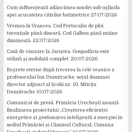
Cum influențează adâncimea sondei sub oglinda
apei acuratețea citirilor batimetrice
27/07/2026
Vremea în Vrancea. Cod Portocaliu de ploi
torențiale până diseară, Cod Galben până mâine
dimineață.
22/07/2026
Casă de vânzare la Jariștea. Gospodăria este
utilată și mobilată complet.
20/07/2026
Regrete eterne după trecerea la cele veșnice a
profesorului Ion Dumitrache, soțul doamnei
director adjunct al Școlii nr. 10, Mitrița
Dumitrache
10/07/2026
Comunicat de presă. Primăria Urechești anunță
finalizarea proiectului „Creșterea eficienței
energetice și gestionarea inteligentă a energiei în
sediul Primăriei și Căminul Cultural, Comuna