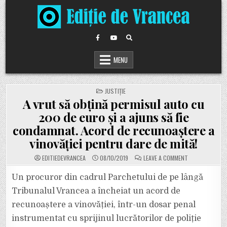
Skip
to
content
MENU
POSTED
JUSTIȚIE
IN
A vrut să obțină permisul auto cu
200 de euro și a ajuns să fie
condamnat. Acord de recunoaștere a
vinovăției pentru dare de mită!
ON
EDITIEDEVRANCEA
08/10/2019
LEAVE A COMMENT
A
VRUT
SĂ
Un procuror din cadrul Parchetului de pe lângă
OBȚINĂ
PERMISUL
Tribunalul Vrancea a încheiat un acord de
AUTO
CU
recunoaștere a vinovăției, într-un dosar penal
200
DE
instrumentat cu sprijinul lucrătorilor de poliție
EURO
ȘI