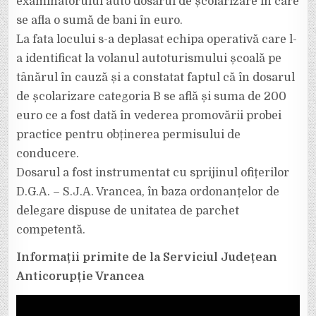
examinatorului auto dosarul de școlarizare în care
se afla o sumă de bani în euro.
La fata locului s-a deplasat echipa operativă care l-
a identificat la volanul autoturismului școală pe
tânărul în cauză și a constatat faptul că în dosarul
de școlarizare categoria B se află și suma de 200
euro ce a fost dată în vederea promovării probei
practice pentru obținerea permisului de
conducere.
Dosarul a fost instrumentat cu sprijinul ofițerilor
D.G.A. – S.J.A. Vrancea, în baza ordonanțelor de
delegare dispuse de unitatea de parchet
competentă.
Informații primite de la Serviciul Județean
Anticorupție Vrancea