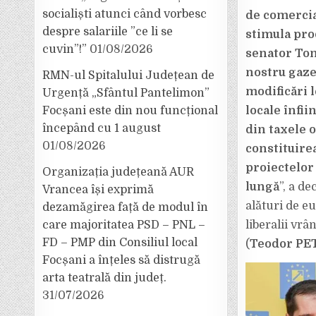
socialiști atunci când vorbesc
de comercia
despre salariile ”ce li se
stimula prod
cuvin”!”
01/08/2026
senator Tom
nostru gaze
RMN-ul Spitalului Județean de
modificări 
Urgență „Sfântul Pantelimon”
Focșani este din nou funcțional
locale înfii
începând cu 1 august
din taxele o
01/08/2026
constituirea
proiectelor 
Organizația județeană AUR
lungă
”, a d
Vrancea își exprimă
alături de e
dezamăgirea față de modul în
care majoritatea PSD – PNL –
liberalii vr
FD – PMP din Consiliul local
(
Teodor P
Focșani a înțeles să distrugă
arta teatrală din județ.
31/07/2026