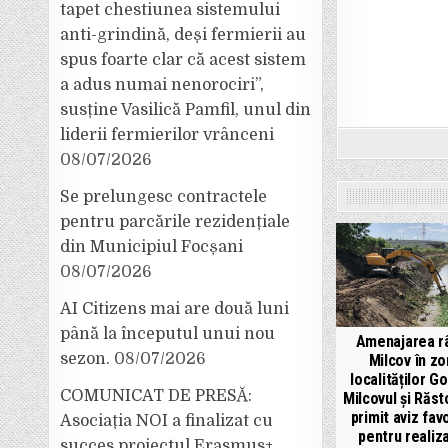
tapet chestiunea sistemului
anti-grindină, deși fermierii au
spus foarte clar că acest sistem
a adus numai nenorociri”,
susține Vasilică Pamfil, unul din
liderii fermierilor vrânceni
08/07/2026
Se prelungesc contractele
pentru parcările rezidențiale
din Municipiul Focșani
08/07/2026
AI Citizens mai are două luni
până la începutul unui nou
Amenajarea râ
sezon.
08/07/2026
Milcov în z
localităților Go
COMUNICAT DE PRESĂ:
Milcovul şi Răst
primit aviz fav
Asociația NOI a finalizat cu
pentru realiz
succes proiectul Erasmus+