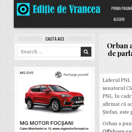
Skip
PRIMA PAGIN
to
content
ALEGERI
CAUTĂ AICI
Orban a
Search
de parl
for:
Liderul PNL 
senatorul Că
PNL. În cadr
afirmat că ac
Ștefan, este 
Orban a punc
Offshore ca