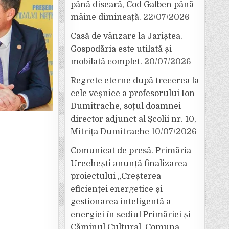
până diseară, Cod Galben până
mâine dimineață.
22/07/2026
Casă de vânzare la Jariștea.
Gospodăria este utilată și
mobilată complet.
20/07/2026
Regrete eterne după trecerea la
cele veșnice a profesorului Ion
Dumitrache, soțul doamnei
director adjunct al Școlii nr. 10,
Mitrița Dumitrache
10/07/2026
Comunicat de presă. Primăria
Urechești anunță finalizarea
proiectului „Creșterea
eficienței energetice și
gestionarea inteligentă a
energiei în sediul Primăriei și
Căminul Cultural, Comuna