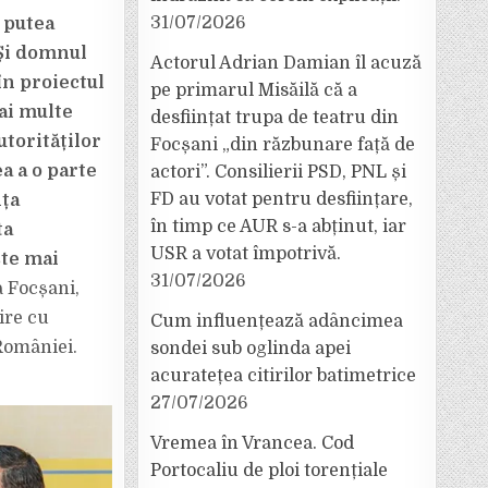
31/07/2026
 putea
 Și domnul
Actorul Adrian Damian îl acuză
în proiectul
pe primarul Misăilă că a
ai multe
desființat trupa de teatru din
torităților
Focșani „din răzbunare față de
ea a o parte
actori”. Consilierii PSD, PNL și
FD au votat pentru desființare,
nța
în timp ce AUR s-a abținut, iar
ta
USR a votat împotrivă.
ste mai
31/07/2026
a Focșani,
ire cu
Cum influențează adâncimea
României.
sondei sub oglinda apei
acuratețea citirilor batimetrice
27/07/2026
Vremea în Vrancea. Cod
Portocaliu de ploi torențiale