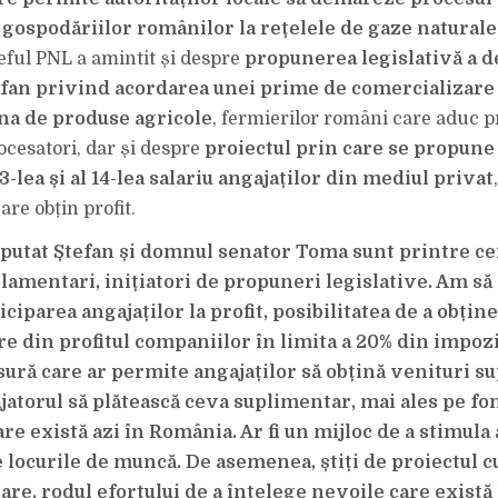
ȘTEFAN
 gospodăriilor românilor la rețelele de gaze naturale
ful PNL a amintit și despre
propunerea legislativă a d
fan privind acordarea unei prime de comercializare 
na de produse agricole
, fermierilor români care aduc 
rocesatori, dar și despre
proiectul prin care se propune
13-lea și al 14-lea salariu angajaților din mediul privat
re obțin profit.
utat Ștefan și domnul senator Toma sunt printre ce
arlamentari, inițiatori de propuneri legislative. Am s
iciparea angajaților la profit, posibilitatea de a obțin
e din profitul companiilor în limita a 20% din impozi
ăsură care ar permite angajaților să obțină venituri 
jatorul să plătească ceva suplimentar, mai ales pe fo
e există azi în România. Ar fi un mijloc de a stimula 
pe locurile de muncă. De asemenea, știți de proiectul 
are, rodul efortului de a înțelege nevoile care există