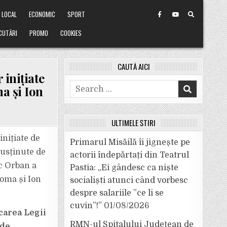
LOCAL
ECONOMIC
SPORT
CUTĂRI
PROMO
COOKIES
CAUTĂ AICI
 inițiate
Search
a și Ion
for:
ULTIMELE ȘTIRI
inițiate de
Primarul Misăilă îi jignește pe
susținute de
actorii îndepărtați din Teatrul
c Orban a
Pastia: „Ei gândesc ca niște
Toma și Ion
socialiști atunci când vorbesc
despre salariile ”ce li se
cuvin”!”
01/08/2026
carea Legii
RMN-ul Spitalului Județean de
 de