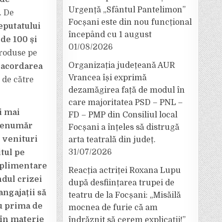
Urgență „Sfântul Pantelimon”
. De
Focșani este din nou funcțional
eputatului
începând cu 1 august
de 100 și
01/08/2026
produse pe
Organizația județeană AUR
 acordarea
Vrancea își exprimă
, de către
dezamăgirea față de modul în
care majoritatea PSD – PNL –
i mai
FD – PMP din Consiliul local
ă enumăr
Focșani a înțeles să distrugă
e venituri
arta teatrală din județ.
31/07/2026
tul pe
suplimentare
Reacția actriței Roxana Lupu
ndul crizei
după desființarea trupei de
angajații să
teatru de la Focșani: „Misăilă
cu prima de
mocnea de furie că am
 în materie
îndrăznit să cerem explicații!”