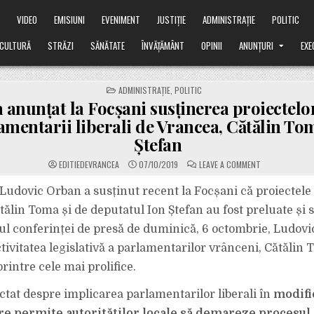
Ă
VIDEO
EMISIUNI
EVENIMENT
JUSTIȚIE
ADMINISTRAȚIE
POLITIC
CULTURĂ
STRĂZI
SĂNĂTATE
ÎNVĂȚĂMÂNT
OPINII
ANUNȚURI
EXE
POSTED
ADMINISTRAȚIE
,
POLITIC
IN
 anunțat la Focșani susținerea proiectelor
amentarii liberali de Vrancea, Cătălin Tom
Ștefan
ON
EDITIEDEVRANCEA
07/10/2019
LEAVE A COMMENT
ORBAN
A
ANUNȚAT
Ludovic Orban a susținut recent la Focșani că proiectele 
LA
FOCȘANI
tălin Toma și de deputatul Ion Ștefan au fost preluate și 
SUSȚINEREA
PROIECTELOR
ul conferinței de presă de duminică, 6 octombrie, Ludovi
INIȚIATE
DE
tivitatea legislativă a parlamentarilor vrânceni, Cătălin 
PARLAMENTARII
LIBERALI
DE
printre cele mai prolifice.
VRANCEA,
CĂTĂLIN
TOMA
tat despre implicarea parlamentarilor liberali în
modifi
ȘI
ION
re permite autorităților locale să demareze procesul