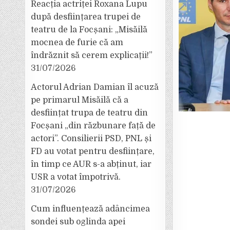
Reacția actriței Roxana Lupu
după desființarea trupei de
teatru de la Focșani: „Misăilă
mocnea de furie că am
îndrăznit să cerem explicații!”
31/07/2026
Actorul Adrian Damian îl acuză
pe primarul Misăilă că a
desființat trupa de teatru din
Focșani „din răzbunare față de
actori”. Consilierii PSD, PNL și
FD au votat pentru desființare,
în timp ce AUR s-a abținut, iar
USR a votat împotrivă.
31/07/2026
Cum influențează adâncimea
sondei sub oglinda apei