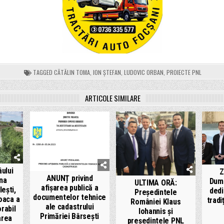
TAGGED
CĂTĂLIN TOMA
,
ION ȘTEFAN
,
LUDOVIC ORBAN
,
PROIECTE PNL
ARTICOLE SIMILARE
ului
Z
ANUNȚ privind
ona
Dumi
ULTIMA ORĂ:
afișarea publică a
leşti,
dedi
Președintele
documentelor tehnice
oaca a
tradiț
României Klaus
ale cadastrului
orabil
Iohannis și
Primăriei Bârsești
area
președintele PNL