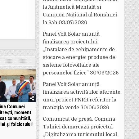
la Aritmetică Mentală și
Campion Național al României
la Șah
03/07/2026
Panel Volt Solar anunță
finalizarea proiectului
„Instalare de echipamente de
stocare a energiei produse de
sisteme fotovoltaice ale
persoanelor fizice”
30/06/2026
Panel Volt Solar anunță
finalizarea activităților aferente
unui proiect PNRR referitor la
iua Comunei
tranziția verde
30/06/2026
trești, moment
cat comunității,
Comunicat de presă. Comuna
iei și folclorului!
Tulnici demarează proiectul
„Digitalizarea turismului local