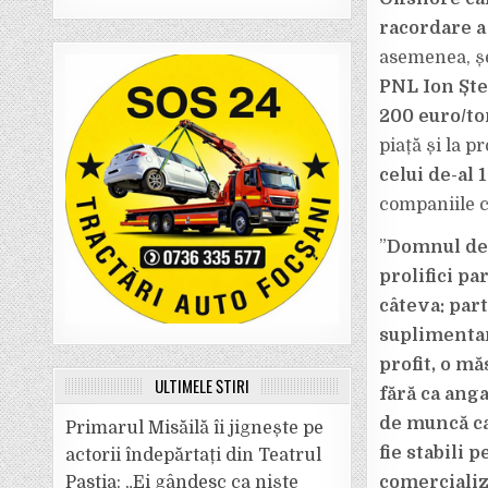
racordare a
asemenea, șe
PNL Ion Ște
200 euro/to
piață și la p
celui de-al 
companiile ca
”
Domnul dep
prolifici p
câteva: part
suplimentar
profit, o m
ULTIMELE ȘTIRI
fără ca anga
de muncă car
Primarul Misăilă îi jignește pe
fie stabili 
actorii îndepărtați din Teatrul
Pastia: „Ei gândesc ca niște
comercializ