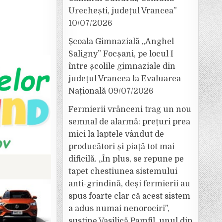
Urechești, județul Vrancea”
10/07/2026
Școala Gimnazială „Anghel
Saligny” Focșani, pe locul I
între școlile gimnaziale din
județul Vrancea la Evaluarea
Națională
09/07/2026
Fermierii vrânceni trag un nou
semnal de alarmă: prețuri prea
mici la laptele vândut de
producători și piață tot mai
dificilă. „În plus, se repune pe
tapet chestiunea sistemului
anti-grindină, deși fermierii au
spus foarte clar că acest sistem
a adus numai nenorociri”,
susține Vasilică Pamfil, unul din