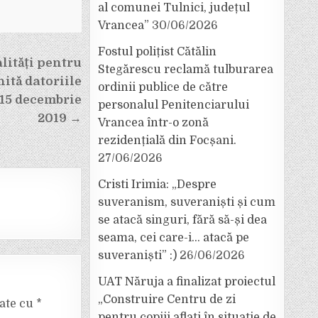
al comunei Tulnici, județul
Vrancea”
30/06/2026
Fostul polițist Cătălin
lități pentru
Stegărescu reclamă tulburarea
hită datoriile
ordinii publice de către
 15 decembrie
personalul Penitenciarului
2019 →
Vrancea într-o zonă
rezidențială din Focșani.
27/06/2026
Cristi Irimia: „Despre
suveranism, suveraniști și cum
se atacă singuri, fără să-și dea
seama, cei care-i… atacă pe
suveraniști” :)
26/06/2026
UAT Năruja a finalizat proiectul
„Construire Centru de zi
cate cu
*
pentru copiii aflați în situație de