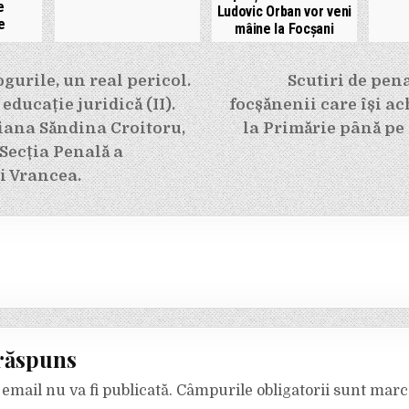
e
Ludovic Orban vor veni
e
mâine la Focșani
e
gurile, un real pericol.
Scutiri de pena
educație juridică (II).
focșănenii care își ac
iana Săndina Croitoru,
la Primărie până pe
 Secția Penală a
i Vrancea.
răspuns
email nu va fi publicată.
Câmpurile obligatorii sunt mar