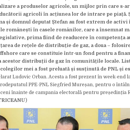
lizare a produselor agricole, un mijloc prin care s-ar
ucătorii agricoli în acțiunea lor de intrare pe piață.
a și domnul deputat Ștefan au fost extrem de activi 
le românești în casele românilor, care a însemnat m
legislative, prima fiind de readucere în competența au
nțarea de rețele de distribuție de gaz, a doua – folosir
ffshore care se constituie într-un fond pentru a fina
 acestor distribuții de gaz în comunitățile locale. Lis
colegilor mei a fost preluată și susținută de PNL și e
eclarat Ludovic Orban. Acesta a fost prezent în week-end l
urodeputatul PPE-PNL Siegfried Mureșan, pentru o întâln
ânceni înainte de campania electorală pentru președinția 
ETRICEANU
)