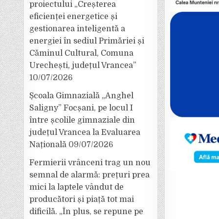
proiectului „Creșterea
eficienței energetice și
gestionarea inteligentă a
energiei în sediul Primăriei și
Căminul Cultural, Comuna
Urechești, județul Vrancea”
10/07/2026
Școala Gimnazială „Anghel
Saligny” Focșani, pe locul I
între școlile gimnaziale din
județul Vrancea la Evaluarea
Națională
09/07/2026
Fermierii vrânceni trag un nou
semnal de alarmă: prețuri prea
mici la laptele vândut de
producători și piață tot mai
dificilă. „În plus, se repune pe