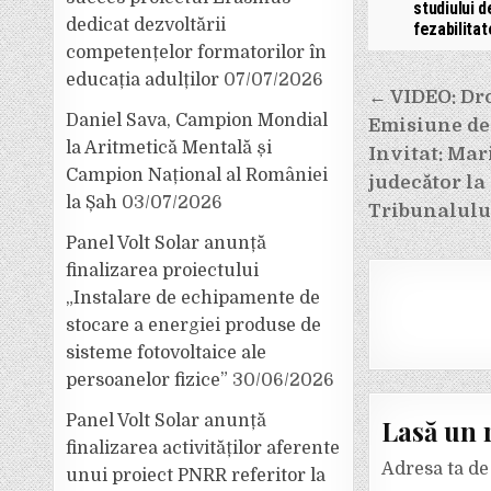
studiului d
dedicat dezvoltării
fezabilitat
competențelor formatorilor în
educația adulților
07/07/2026
Navigar
← VIDEO: Dro
în
Daniel Sava, Campion Mondial
Emisiune de 
la Aritmetică Mentală și
articole
Invitat: Mar
Campion Național al României
judecător la
la Șah
03/07/2026
Tribunalulu
Panel Volt Solar anunță
finalizarea proiectului
„Instalare de echipamente de
stocare a energiei produse de
sisteme fotovoltaice ale
persoanelor fizice”
30/06/2026
Panel Volt Solar anunță
Lasă un 
finalizarea activităților aferente
Adresa ta de 
unui proiect PNRR referitor la