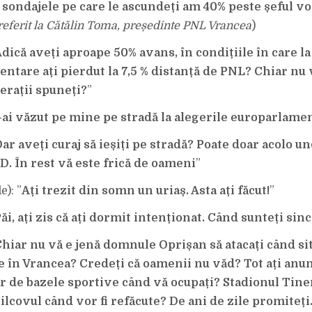
 sondajele pe care le ascundeți am 40% peste șeful vo
referit la Cătălin Toma, președinte PNL Vrancea
)
dică aveți aproape 50% avans, în condițiile în care la
ntare ați pierdut la 7,5 % distanță de PNL? Chiar nu 
erații spuneți?
”
ai văzut pe mine pe stradă la alegerile europarlame
ar aveți curaj să ieșiți pe stradă? Poate doar acolo u
. În rest vă este frică de oameni
”
): ”
Ați trezit din somn un uriaș. Asta ați făcut!
”
ăi, ați zis că ați dormit intenționat. Când sunteți sin
hiar nu vă e jenă domnule Oprișan să atacați când sit
e în Vrancea? Credeți că oamenii nu văd? Tot ați anu
r de bazele sportive când vă ocupați? Stadionul Tiner
lcovul când vor fi refăcute? De ani de zile promiteți