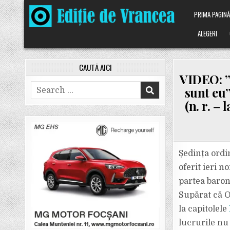
Skip
PRIMA PAGIN
to
content
ALEGERI
CAUTĂ AICI
VIDEO: ”
Search
sunt eu”
for:
(n. r. –
Ședința ordi
oferit ieri 
partea baro
Supărat că O
la capitolele
lucrurile nu 