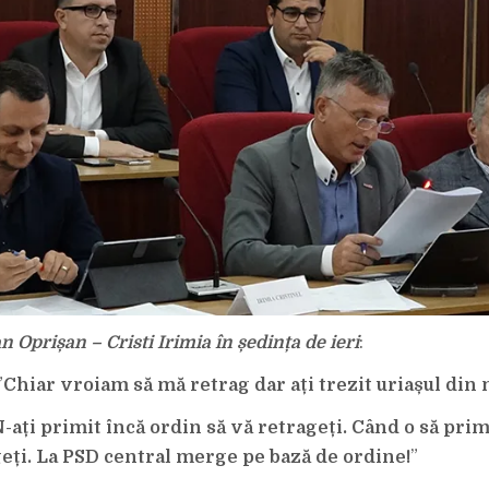
 Oprișan – Cristi Irimia în ședința de ieri
:
”
Chiar vroiam să mă retrag dar ați trezit uriașul din 
-ați primit încă ordin să vă retrageți. Când o să primi
geți. La PSD central merge pe bază de ordine!
”