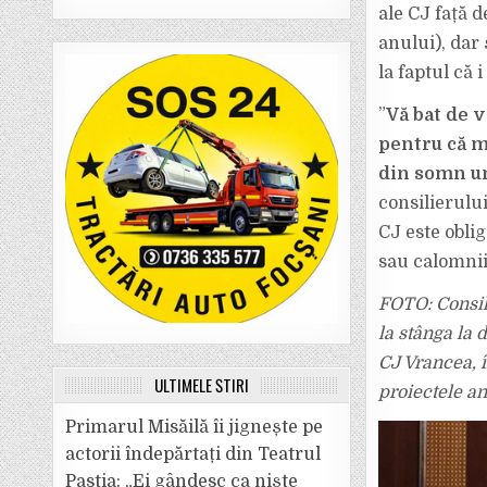
ale CJ față d
anului), dar 
la faptul că 
”
Vă bat de v
pentru că m-
din somn u
consilierulu
CJ este oblig
sau calomnii 
FOTO: Consili
la stânga la 
CJ Vrancea, î
ULTIMELE ȘTIRI
proiectele an
Primarul Misăilă îi jignește pe
actorii îndepărtați din Teatrul
Pastia: „Ei gândesc ca niște