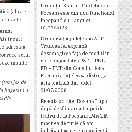
Urgență „Sfântul Pantelimon”
tică (aluzie
Focșani este din nou funcțional
alucinante:
începând cu 1 august
01/08/2026
 numai
Organizația județeană AUR
ți trezit
Vrancea își exprimă
ție adresată
dezamăgirea față de modul în
eoarece șeful
care majoritatea PSD – PNL –
seze insulte
FD – PMP din Consiliul local
Focșani a înțeles să distrugă
(foto jos de
arta teatrală din județ.
ția bugetară a
31/07/2026
 % din
Reacția actriței Roxana Lupu
după desființarea trupei de
teatru de la Focșani: „Misăilă
mocnea de furie că am
îndrăznit să cerem explicații!”