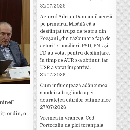
31/07/2026
Actorul Adrian Damian îl acuză
pe primarul Misăilă că a
desființat trupa de teatru din
Focșani „din răzbunare față de
actori”. Consilierii PSD, PNL și
FD au votat pentru desființare,
în timp ce AUR s-a abținut, iar
USR a votat împotrivă.
31/07/2026
Cum influențează adâncimea
sondei sub oglinda apei
acuratețea citirilor batimetrice
mine!
”
27/07/2026
ți ordin, o
Vremea în Vrancea. Cod
Portocaliu de ploi torențiale