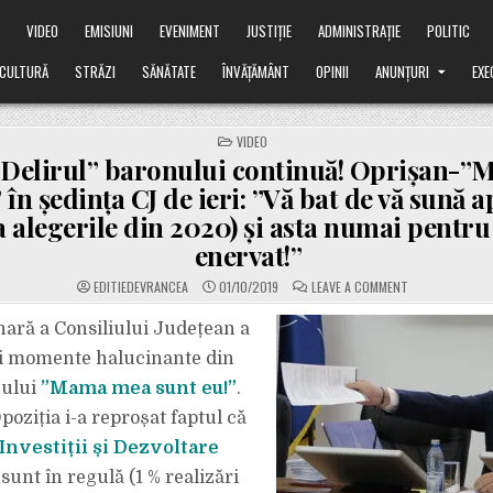
Ă
VIDEO
EMISIUNI
EVENIMENT
JUSTIȚIE
ADMINISTRAȚIE
POLITIC
CULTURĂ
STRĂZI
SĂNĂTATE
ÎNVĂȚĂMÂNT
OPINII
ANUNȚURI
EXE
POSTED
VIDEO
IN
Delirul” baronului continuă! Oprișan-
 în ședința CJ de ieri: ”Vă bat de vă sună a
 la alegerile din 2020) și asta numai pentru
enervat!”
ON
EDITIEDEVRANCEA
01/10/2019
LEAVE A COMMENT
VIDEO:
”DELIRUL”
BARONULUI
nară a Consiliului Județean a
CONTINUĂ!
OPRIȘAN-”MAM
noi momente halucinante din
MEA
SUNT
nului
”Mama mea sunt eu!”
.
EU”
ÎN
poziția i-a reproșat faptul că
ȘEDINȚA
CJ
DE
Investiții și Dezvoltare
IERI:
”VĂ
sunt în regulă (1 % realizări
BAT