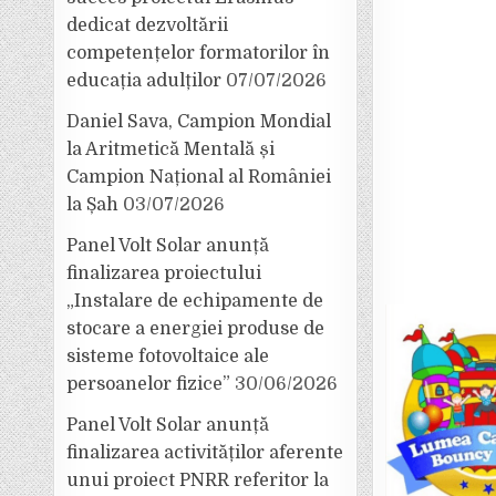
dedicat dezvoltării
competențelor formatorilor în
educația adulților
07/07/2026
Daniel Sava, Campion Mondial
la Aritmetică Mentală și
Campion Național al României
la Șah
03/07/2026
Panel Volt Solar anunță
finalizarea proiectului
„Instalare de echipamente de
stocare a energiei produse de
sisteme fotovoltaice ale
persoanelor fizice”
30/06/2026
Panel Volt Solar anunță
finalizarea activităților aferente
unui proiect PNRR referitor la