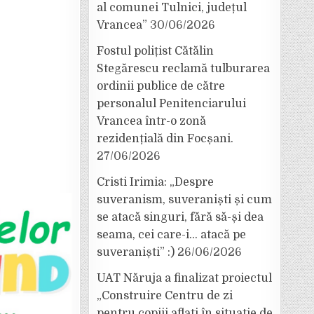
al comunei Tulnici, județul
Vrancea”
30/06/2026
Fostul polițist Cătălin
Stegărescu reclamă tulburarea
ordinii publice de către
personalul Penitenciarului
Vrancea într-o zonă
rezidențială din Focșani.
27/06/2026
Cristi Irimia: „Despre
suveranism, suveraniști și cum
se atacă singuri, fără să-și dea
seama, cei care-i… atacă pe
suveraniști” :)
26/06/2026
UAT Năruja a finalizat proiectul
„Construire Centru de zi
pentru copiii aflați în situație de