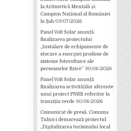
la Aritmetică Mentală și
Campion Național al României
la Șah
03/07/2026
Panel Volt Solar anunță
finalizarea proiectului
„Instalare de echipamente de
stocare a energiei produse de
sisteme fotovoltaice ale
persoanelor fizice”
30/06/2026
Panel Volt Solar anunță
finalizarea activităților aferente
unui proiect PNRR referitor la
tranziția verde
30/06/2026
Comunicat de presă. Comuna
Tulnici demarează proiectul
„Digitalizarea turismului local