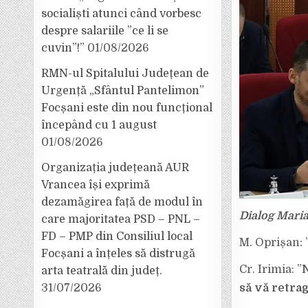
socialiști atunci când vorbesc
despre salariile ”ce li se
cuvin”!”
01/08/2026
RMN-ul Spitalului Județean de
Urgență „Sfântul Pantelimon”
Focșani este din nou funcțional
începând cu 1 august
01/08/2026
Organizația județeană AUR
Vrancea își exprimă
dezamăgirea față de modul în
Dialog Marian
care majoritatea PSD – PNL –
FD – PMP din Consiliul local
M. Oprișan: 
Focșani a înțeles să distrugă
Cr. Irimia: ”
N
arta teatrală din județ.
să vă retra
31/07/2026