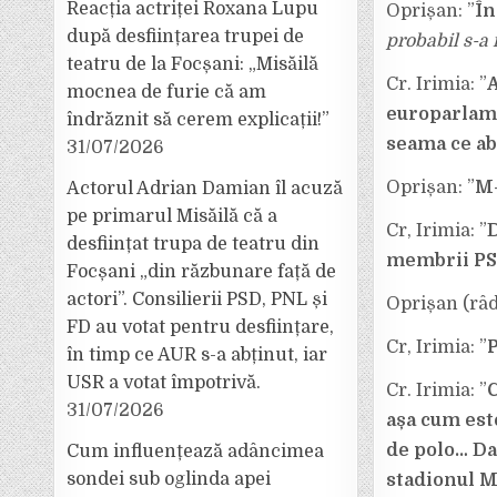
Reacția actriței Roxana Lupu
Oprișan: ”
În
după desființarea trupei de
probabil s-a 
teatru de la Focșani: „Misăilă
Cr. Irimia: ”
A
mocnea de furie că am
europarlame
îndrăznit să cerem explicații!”
seama ce ab
31/07/2026
Oprișan: ”
M-
Actorul Adrian Damian îl acuză
pe primarul Misăilă că a
Cr, Irimia: ”
D
desființat trupa de teatru din
membrii PSD
Focșani „din răzbunare față de
actori”. Consilierii PSD, PNL și
Oprișan (râde
FD au votat pentru desființare,
Cr, Irimia: ”
P
în timp ce AUR s-a abținut, iar
USR a votat împotrivă.
Cr. Irimia: ”
C
31/07/2026
așa cum est
de polo… Da
Cum influențează adâncimea
sondei sub oglinda apei
stadionul Mi