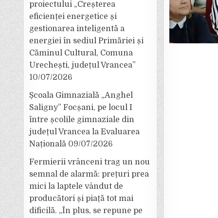
proiectului „Creșterea
eficienței energetice și
gestionarea inteligentă a
energiei în sediul Primăriei și
Căminul Cultural, Comuna
Urechești, județul Vrancea”
10/07/2026
Școala Gimnazială „Anghel
Saligny” Focșani, pe locul I
între școlile gimnaziale din
județul Vrancea la Evaluarea
Națională
09/07/2026
Fermierii vrânceni trag un nou
semnal de alarmă: prețuri prea
mici la laptele vândut de
producători și piață tot mai
dificilă. „În plus, se repune pe