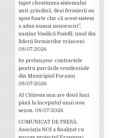
tapet chestiunea sistemului
anti-grindină, deși fermierii au
spus foarte clar că acest sistem
a adus numai nenorociri”,
susține Vasilică Pamfil, unul din
liderii fermierilor vrânceni
08/07/2026
Se prelungesc contractele
pentru parcările rezidențiale
din Municipiul Focșani
08/07/2026
AI Citizens mai are două luni
până la începutul unui nou
sezon.
08/07/2026
COMUNICAT DE PRESĂ:
Asociația NOI a finalizat cu
succes proiectul Erasmus+