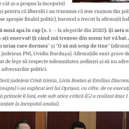
DE
e cât și-a propus la începutul
VĂ
SUNĂ
și pentru că liberalii i-au transmis că iese rușinos din poli
APA
ÎN
CAP
i se apropie finalul politic), baronul a trecut la afirmații h
(N.
R.
–
ă sună apa în cap (
n. r. – la alegerile din 2020
). Și asta
LA
ALEGERILE
ați enervat! Și când mă trezesc din somn tot vă bat. A
DIN
2020)
n uriaș care dormea
” și ”
O să mă ocup de tine
ȘI
” (afirma
ASTA
NUMAI
i județean PNL Ovidiu Burdușa). Afirmațiile sunt grave d
PENTRU
CĂ
at de lege să respecte solemnitatea ședinței și să nu adre
M-
AȚI
adversarilor politici.
ENERVAT!”
erii județeni Cristi Irimia, Liviu Bostan și Emilian Diaconu 
dreapta) i-au explicat ieri lui Oprișan, cu cifre, de ce execu
n primele 6 luni, este sub orice critică (CJ a realizat doar 1
unțate la începutul anului).