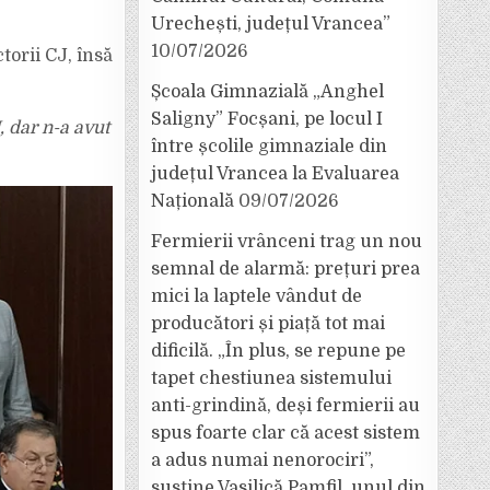
Urechești, județul Vrancea”
10/07/2026
ctorii CJ, însă
Școala Gimnazială „Anghel
Saligny” Focșani, pe locul I
 dar n-a avut
între școlile gimnaziale din
județul Vrancea la Evaluarea
Națională
09/07/2026
Fermierii vrânceni trag un nou
semnal de alarmă: prețuri prea
mici la laptele vândut de
producători și piață tot mai
dificilă. „În plus, se repune pe
tapet chestiunea sistemului
anti-grindină, deși fermierii au
spus foarte clar că acest sistem
a adus numai nenorociri”,
susține Vasilică Pamfil, unul din