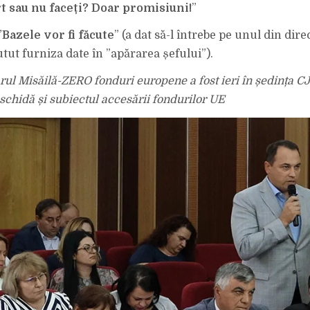
t sau nu faceți? Doar promisiuni!
”
”
Bazele vor fi făcute
” (a dat să-l întrebe pe unul din dire
tut furniza date în ”apărarea șefului”).
ul Misăilă-ZERO fonduri europene a fost ieri în ședința CJ,
schidă și subiectul accesării fondurilor UE