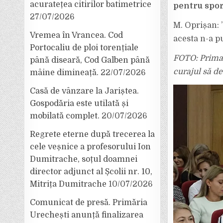
acuratețea citirilor batimetrice
pentru spor
27/07/2026
M. Oprișan: 
Vremea în Vrancea. Cod
acesta n-a pu
Portocaliu de ploi torențiale
FOTO: Primar
până diseară, Cod Galben până
curajul să de
mâine dimineață.
22/07/2026
Casă de vânzare la Jariștea.
Gospodăria este utilată și
mobilată complet.
20/07/2026
Regrete eterne după trecerea la
cele veșnice a profesorului Ion
Dumitrache, soțul doamnei
director adjunct al Școlii nr. 10,
Mitrița Dumitrache
10/07/2026
Comunicat de presă. Primăria
Urechești anunță finalizarea