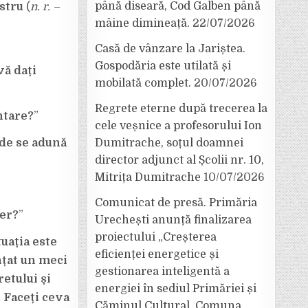
până diseară, Cod Galben până
stru
(
n. r. –
mâine dimineață.
22/07/2026
Casă de vânzare la Jariștea.
Gospodăria este utilată și
vă dați
mobilată complet.
20/07/2026
Regrete eterne după trecerea la
ntare?
”
cele veșnice a profesorului Ion
nde se adună
Dumitrache, soțul doamnei
director adjunct al Școlii nr. 10,
Mitrița Dumitrache
10/07/2026
Comunicat de presă. Primăria
cer?
”
Urechești anunță finalizarea
proiectului „Creșterea
uația este
eficienței energetice și
nțat un meci
gestionarea inteligentă a
etului și
energiei în sediul Primăriei și
. Faceți ceva
Căminul Cultural, Comuna