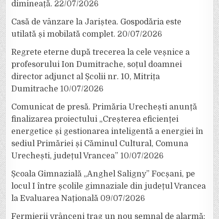
dimineață.
22/07/2026
Casă de vânzare la Jariștea. Gospodăria este
utilată și mobilată complet.
20/07/2026
Regrete eterne după trecerea la cele veșnice a
profesorului Ion Dumitrache, soțul doamnei
director adjunct al Școlii nr. 10, Mitrița
Dumitrache
10/07/2026
Comunicat de presă. Primăria Urechești anunță
finalizarea proiectului „Creșterea eficienței
energetice și gestionarea inteligentă a energiei în
sediul Primăriei și Căminul Cultural, Comuna
Urechești, județul Vrancea”
10/07/2026
Școala Gimnazială „Anghel Saligny” Focșani, pe
locul I între școlile gimnaziale din județul Vrancea
la Evaluarea Națională
09/07/2026
Fermierii vrânceni trag un nou semnal de alarmă: