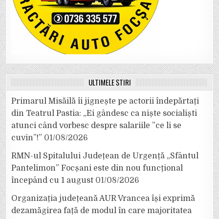
ULTIMELE ȘTIRI
Primarul Misăilă îi jignește pe actorii îndepărtați
din Teatrul Pastia: „Ei gândesc ca niște socialiști
atunci când vorbesc despre salariile ”ce li se
cuvin”!”
01/08/2026
RMN-ul Spitalului Județean de Urgență „Sfântul
Pantelimon” Focșani este din nou funcțional
începând cu 1 august
01/08/2026
Organizația județeană AUR Vrancea își exprimă
dezamăgirea față de modul în care majoritatea