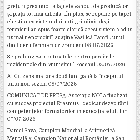
prețuri prea mici la laptele vândut de producători
și piață tot mai dificilă. „În plus, se repune pe tapet
chestiunea sistemului anti-grindină, deși
fermierii au spus foarte clar că acest sistem a adus
numai nenorociri”, susține Vasilică Pamfil, unul
din liderii fermierilor vrânceni
08/07/2026
Se prelungesc contractele pentru parcările
rezidențiale din Municipiul Focșani
08/07/2026
AI Citizens mai are două luni până la începutul
unui nou sezon.
08/07/2026
COMUNICAT DE PRESĂ: Asociația NOI a finalizat
cu succes proiectul Erasmus+ dedicat dezvoltării
competențelor formatorilor în educația adulților
07/07/2026
Daniel Sava, Campion Mondial la Aritmetică
Mentală și Campion Național al României la Șah