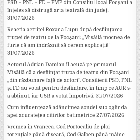
PSD – PNL – FD – PMP din Consiliul local Focșani a
înțeles să distrugă arta teatrală din județ.
31/07/2026
Reacția actriței Roxana Lupu după desființarea
trupei de teatru de la Focșani: „Misăilă mocnea de
furie că am îndrăznit să cerem explicații!”
31/07/2026
Actorul Adrian Damian îl acuză pe primarul
Misăilă că a desființat trupa de teatru din Focșani
„din răzbunare față de actori”. Consilierii PSD, PNL
și FD au votat pentru desființare, în timp ce AUR s-
a abținut, iar USR a votat împotrivă.
31/07/2026
Cum influențează adâncimea sondei sub oglinda
apei acuratețea citirilor batimetrice
27/07/2026
Vremea în Vrancea. Cod Portocaliu de ploi
torențiale până diseară, Cod Galben până mâine