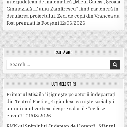
interjudețean de matematică „Micul Gauss”, Școala
Gimnazială „Duiliu Zamfirescu” fiind parteneră în
derularea proiectului. Zeci de copii din Vrancea au
fost premiați la Focșani
12/06/2026
CAUTĂ AICI
Search
for:
ULTIMELE ȘTIRI
Primarul Misăilă îi jignește pe actorii îndepărtați
din Teatrul Pastia: „Ei gândesc ca niște socialiști
atunci când vorbesc despre salariile ”ce li se
cuvin”!”
01/08/2026
RMN-ul Spitalului Județean de Urgență „Sfântul