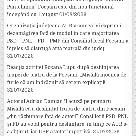
Pantelimon” Focșani este din nou funcțional
începând cu 1 august
01/08/2026
Organizația județeană AUR Vrancea își exprimă
dezamăgirea față de modul în care majoritatea
PSD – PNL – FD – PMP din Consiliul local Focșani a
înțeles să distrugă arta teatrală din județ.
31/07/2026
Reacția actriței Roxana Lupu după desființarea
trupei de teatru de la Focșani: „Misăilă mocnea de
furie că am îndrăznit să cerem explicații!”
31/07/2026
Actorul Adrian Damian îl acuză pe primarul
Misăilă că a desființat trupa de teatru din Focșani
„din răzbunare față de actori”. Consilierii PSD, PNL
și FD au votat pentru desființare, în timp ce AUR s-
a abținut, iar USR a votat împotrivă.
31/07/2026