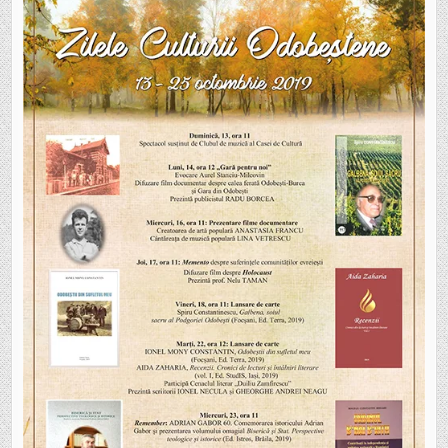
AU
LOC
ÎNTRE
13
ȘI
25
OCTOMBRIE