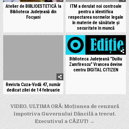
Atelier de BIBLIOESTETICĂ la
ITM a derulat noi controale
Biblioteca Județeană din
pentru a identifica
Focșani
respectarea normelor legale
în materie de sănătate și
securitate în muncă
Biblioteca Județeană ”Duiliu
Zamfirescu” Vrancea devine
centru DIGITAL CITIZEN
Revista Cuza-Vodă 47, număr
dedicat zilei de 14 februarie
Navigare
VIDEO. ULTIMA ORĂ: Moțiunea de cenzură
în
împotriva Guvernului Dăncilă a trecut.
articole
Executivul a CĂZUT! →