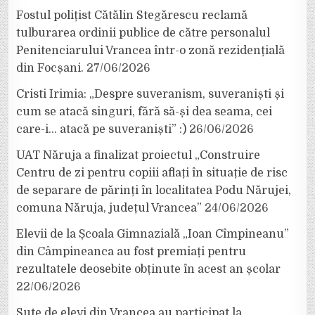
Fostul polițist Cătălin Stegărescu reclamă
tulburarea ordinii publice de către personalul
Penitenciarului Vrancea într-o zonă rezidențială
din Focșani.
27/06/2026
Cristi Irimia: „Despre suveranism, suveraniști și
cum se atacă singuri, fără să-și dea seama, cei
care-i… atacă pe suveraniști” :)
26/06/2026
UAT Năruja a finalizat proiectul „Construire
Centru de zi pentru copiii aflați în situație de risc
de separare de părinți în localitatea Podu Nărujei,
comuna Năruja, județul Vrancea”
24/06/2026
Elevii de la Școala Gimnazială „Ioan Cîmpineanu”
din Câmpineanca au fost premiați pentru
rezultatele deosebite obținute în acest an școlar
22/06/2026
Sute de elevi din Vrancea au participat la