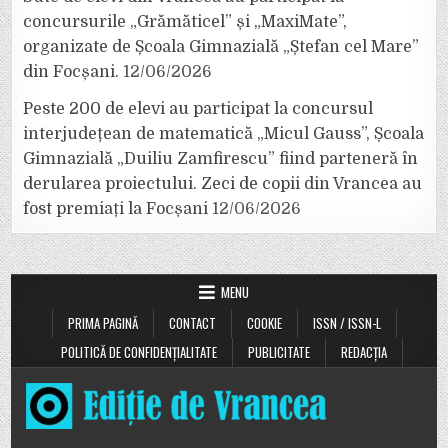
concursurile „Grămăticel” și „MaxiMate”,
organizate de Școala Gimnazială „Ștefan cel Mare”
din Focșani.
12/06/2026
Peste 200 de elevi au participat la concursul
interjudețean de matematică „Micul Gauss”, Școala
Gimnazială „Duiliu Zamfirescu” fiind parteneră în
derularea proiectului. Zeci de copii din Vrancea au
fost premiați la Focșani
12/06/2026
MENU
PRIMA PAGINĂ
CONTACT
COOKIE
ISSN / ISSN-L
POLITICĂ DE CONFIDENȚIALITATE
PUBLICITATE
REDACȚIA