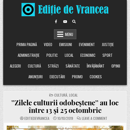
Skip
to
content
MENU
PRIMA PAGINĂ
VIDEO
EMISIUNI
EVENIMENT
JUSTIȚIE
ADMINISTRAȚIE
POLITIC
LOCAL
ECONOMIC
SPORT
ALEGERI
CULTURĂ
STRĂZI
SĂNĂTATE
ÎNVĂȚĂMÂNT
OPINII
ANUNȚURI
EXECUTĂRI
PROMO
COOKIES
POSTED
CULTURĂ
,
LOCAL
IN
”Zilele culturii odobeștene” au loc
între 13 și 25 octombrie
ON
EDITIEDEVRANCEA
10/10/2019
LEAVE A COMMENT
”ZILELE
CULTURII
ODOBEȘTENE”