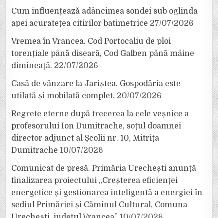
Cum influențează adâncimea sondei sub oglinda
apei acuratețea citirilor batimetrice
27/07/2026
Vremea în Vrancea. Cod Portocaliu de ploi
torențiale până diseară, Cod Galben până mâine
dimineață.
22/07/2026
Casă de vânzare la Jariștea. Gospodăria este
utilată și mobilată complet.
20/07/2026
Regrete eterne după trecerea la cele veșnice a
profesorului Ion Dumitrache, soțul doamnei
director adjunct al Școlii nr. 10, Mitrița
Dumitrache
10/07/2026
Comunicat de presă. Primăria Urechești anunță
finalizarea proiectului „Creșterea eficienței
energetice și gestionarea inteligentă a energiei în
sediul Primăriei și Căminul Cultural, Comuna
Urechești, județul Vrancea”
10/07/2026