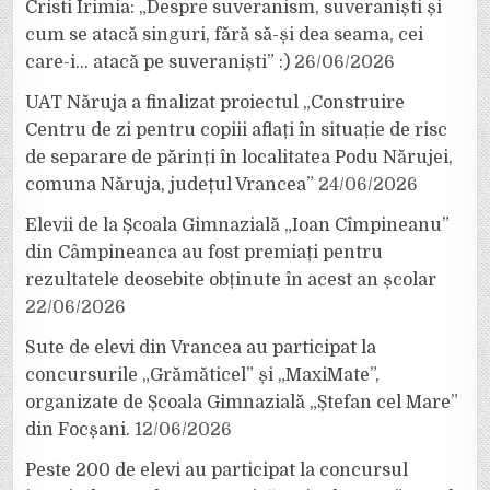
Cristi Irimia: „Despre suveranism, suveraniști și
cum se atacă singuri, fără să-și dea seama, cei
care-i… atacă pe suveraniști” :)
26/06/2026
UAT Năruja a finalizat proiectul „Construire
Centru de zi pentru copiii aflați în situație de risc
de separare de părinți în localitatea Podu Nărujei,
comuna Năruja, județul Vrancea”
24/06/2026
Elevii de la Școala Gimnazială „Ioan Cîmpineanu”
din Câmpineanca au fost premiați pentru
rezultatele deosebite obținute în acest an școlar
22/06/2026
Sute de elevi din Vrancea au participat la
concursurile „Grămăticel” și „MaxiMate”,
organizate de Școala Gimnazială „Ștefan cel Mare”
din Focșani.
12/06/2026
Peste 200 de elevi au participat la concursul