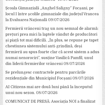
Școala Gimnazială „Anghel Saligny” Focșani, pe
locul I între școlile gimnaziale din județul Vrancea
la Evaluarea Națională
09/07/2026
Fermierii vrânceni trag un nou semnal de alarmă:
prețuri prea mici la laptele vândut de producători
și piață tot mai dificilă. „În plus, se repune pe tapet
chestiunea sistemului anti-grindină, deși
fermierii au spus foarte clar că acest sistem a adus
numai nenorociri”, susține Vasilică Pamfil, unul
din liderii fermierilor vrânceni
08/07/2026
Se prelungesc contractele pentru parcările
rezidențiale din Municipiul Focșani
08/07/2026
AI Citizens mai are două luni până la începutul
unui nou sezon.
08/07/2026
COMUNICAT DE PRESĂ: Asociația NOI a finalizat