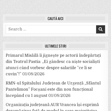
CAUTĂ AICI
Search
for:
ULTIMELE ȘTIRI
Primarul Misăilă îi jignește pe actorii îndepărtați
din Teatrul Pastia: „Ei gândesc ca niște socialiști
atunci când vorbesc despre salariile ”ce li se
cuvin”!”
01/08/2026
RMN-ul Spitalului Județean de Urgență „Sfântul
Pantelimon” Focșani este din nou funcțional
începând cu 1 august
01/08/2026
Organizația județeană AUR Vrancea își exprimă
dezamăgirea față de modul în care majoritatea