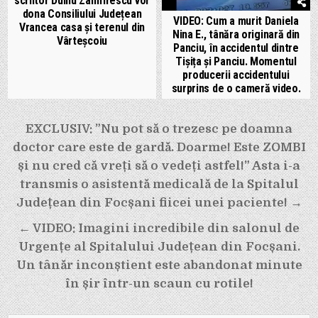
scriitor Duiliu Zamfirescu vor
dona Consiliului Județean
VIDEO: Cum a murit Daniela
Vrancea casa și terenul din
Nina E., tânăra originară din
Vârteșcoiu
Panciu, în accidentul dintre
Tișița și Panciu. Momentul
producerii accidentului
surprins de o cameră video.
Navigare
EXCLUSIV: ”Nu pot să o trezesc pe doamna
în
doctor care este de gardă. Doarme! Este ZOMBI
articole
și nu cred că vreți să o vedeți astfel!” Asta i-a
transmis o asistentă medicală de la Spitalul
Județean din Focșani fiicei unei paciente! →
← VIDEO: Imagini incredibile din salonul de
Urgențe al Spitalului Județean din Focșani.
Un tânăr inconștient este abandonat minute
în șir într-un scaun cu rotile!