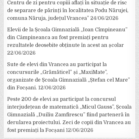
Centru de zi pentru copiii aflați în situație de risc
de separare de părinți în localitatea Podu Nărujei,
comuna Năruja, județul Vrancea”
24/06/2026
Elevii de la Școala Gimnazială „Ioan Cîmpineanu”
din Câmpineanca au fost premiați pentru
rezultatele deosebite obținute în acest an școlar
22/06/2026
Sute de elevi din Vrancea au participat la
concursurile „Grămăticel” și „MaxiMate”,
organizate de Școala Gimnazială „Ștefan cel Mare”
din Focșani.
12/06/2026
Peste 200 de elevi au participat la concursul
interjudețean de matematică „Micul Gauss”, Școala
Gimnazială „Duiliu Zamfirescu” fiind parteneră în
derularea proiectului. Zeci de copii din Vrancea au
fost premiați la Focșani
12/06/2026