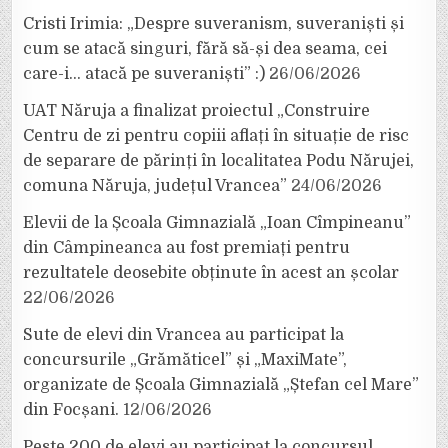
Cristi Irimia: „Despre suveranism, suveraniști și
cum se atacă singuri, fără să-și dea seama, cei
care-i… atacă pe suveraniști” :)
26/06/2026
UAT Năruja a finalizat proiectul „Construire
Centru de zi pentru copiii aflați în situație de risc
de separare de părinți în localitatea Podu Nărujei,
comuna Năruja, județul Vrancea”
24/06/2026
Elevii de la Școala Gimnazială „Ioan Cîmpineanu”
din Câmpineanca au fost premiați pentru
rezultatele deosebite obținute în acest an școlar
22/06/2026
Sute de elevi din Vrancea au participat la
concursurile „Grămăticel” și „MaxiMate”,
organizate de Școala Gimnazială „Ștefan cel Mare”
din Focșani.
12/06/2026
Peste 200 de elevi au participat la concursul