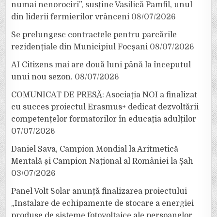
numai nenorociri”, susține Vasilică Pamfil, unul
din liderii fermierilor vrânceni
08/07/2026
Se prelungesc contractele pentru parcările
rezidențiale din Municipiul Focșani
08/07/2026
AI Citizens mai are două luni până la începutul
unui nou sezon.
08/07/2026
COMUNICAT DE PRESĂ: Asociația NOI a finalizat
cu succes proiectul Erasmus+ dedicat dezvoltării
competențelor formatorilor în educația adulților
07/07/2026
Daniel Sava, Campion Mondial la Aritmetică
Mentală și Campion Național al României la Șah
03/07/2026
Panel Volt Solar anunță finalizarea proiectului
„Instalare de echipamente de stocare a energiei
produse de sisteme fotovoltaice ale persoanelor