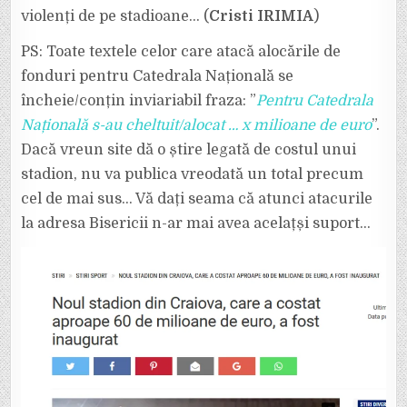
violenți de pe stadioane… (
Cristi IRIMIA
)
PS: Toate textele celor care atacă alocările de
fonduri pentru Catedrala Națională se
încheie/conțin inviariabil fraza: ”
Pentru Catedrala
Națională s-au cheltuit/alocat … x milioane de euro
”.
Dacă vreun site dă o știre legată de costul unui
stadion, nu va publica vreodată un total precum
cel de mai sus… Vă dați seama că atunci atacurile
la adresa Bisericii n-ar mai avea acelațși suport…