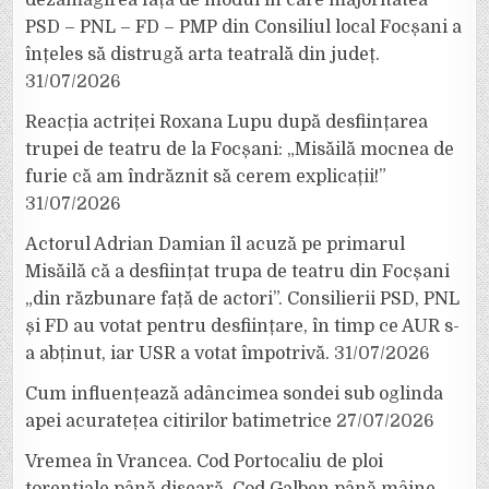
PSD – PNL – FD – PMP din Consiliul local Focșani a
înțeles să distrugă arta teatrală din județ.
31/07/2026
Reacția actriței Roxana Lupu după desființarea
trupei de teatru de la Focșani: „Misăilă mocnea de
furie că am îndrăznit să cerem explicații!”
31/07/2026
Actorul Adrian Damian îl acuză pe primarul
Misăilă că a desființat trupa de teatru din Focșani
„din răzbunare față de actori”. Consilierii PSD, PNL
și FD au votat pentru desființare, în timp ce AUR s-
a abținut, iar USR a votat împotrivă.
31/07/2026
Cum influențează adâncimea sondei sub oglinda
apei acuratețea citirilor batimetrice
27/07/2026
Vremea în Vrancea. Cod Portocaliu de ploi
torențiale până diseară, Cod Galben până mâine