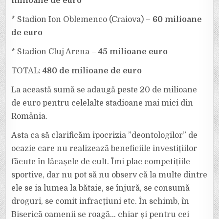
milioane de euro
BUGET
VOR
MAI
FI
* Stadion Ion Oblemenco (Craiova) –
60 milioane
ALOCATE
2
de euro
MILIOANE
DE
EURO
* Stadion Cluj Arena –
45 milioane euro
PENTRU
CATEDRALA
NAȚIONALĂ.
TOTAL:
480 de milioane de euro
La această sumă se adaugă peste 20 de milioane
de euro pentru celelalte stadioane mai mici din
România.
Asta ca să clarificăm ipocrizia ”deontologilor” de
ocazie care nu realizează beneficiile investițiilor
făcute în lăcașele de cult. Îmi plac competițiile
sportive, dar nu pot să nu observ că la multe dintre
ele se ia lumea la bătaie, se înjură, se consumă
droguri, se comit infracțiuni etc. În schimb, în
Biserică oamenii se roagă… chiar și pentru cei