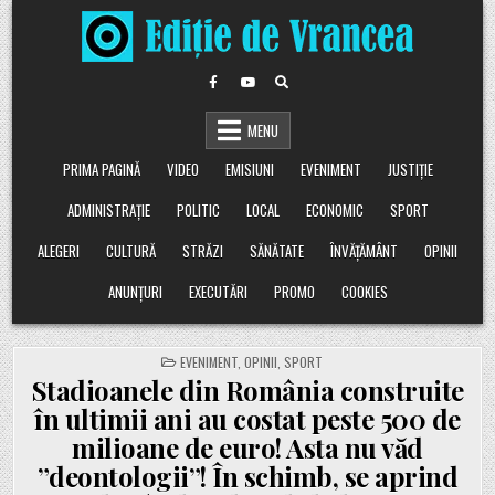
Skip
to
content
MENU
PRIMA PAGINĂ
VIDEO
EMISIUNI
EVENIMENT
JUSTIȚIE
ADMINISTRAȚIE
POLITIC
LOCAL
ECONOMIC
SPORT
ALEGERI
CULTURĂ
STRĂZI
SĂNĂTATE
ÎNVĂȚĂMÂNT
OPINII
ANUNȚURI
EXECUTĂRI
PROMO
COOKIES
POSTED
EVENIMENT
,
OPINII
,
SPORT
IN
Stadioanele din România construite
în ultimii ani au costat peste 500 de
milioane de euro! Asta nu văd
”deontologii”! În schimb, se aprind