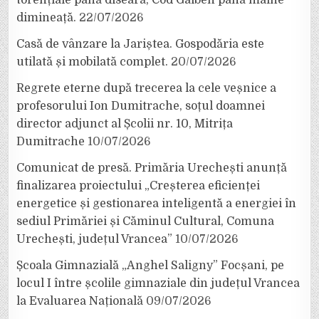
dimineață.
22/07/2026
Casă de vânzare la Jariștea. Gospodăria este
utilată și mobilată complet.
20/07/2026
Regrete eterne după trecerea la cele veșnice a
profesorului Ion Dumitrache, soțul doamnei
director adjunct al Școlii nr. 10, Mitrița
Dumitrache
10/07/2026
Comunicat de presă. Primăria Urechești anunță
finalizarea proiectului „Creșterea eficienței
energetice și gestionarea inteligentă a energiei în
sediul Primăriei și Căminul Cultural, Comuna
Urechești, județul Vrancea”
10/07/2026
Școala Gimnazială „Anghel Saligny” Focșani, pe
locul I între școlile gimnaziale din județul Vrancea
la Evaluarea Națională
09/07/2026