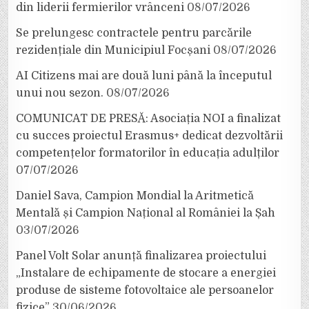
din liderii fermierilor vrânceni
08/07/2026
Se prelungesc contractele pentru parcările
rezidențiale din Municipiul Focșani
08/07/2026
AI Citizens mai are două luni până la începutul
unui nou sezon.
08/07/2026
COMUNICAT DE PRESĂ: Asociația NOI a finalizat
cu succes proiectul Erasmus+ dedicat dezvoltării
competențelor formatorilor în educația adulților
07/07/2026
Daniel Sava, Campion Mondial la Aritmetică
Mentală și Campion Național al României la Șah
03/07/2026
Panel Volt Solar anunță finalizarea proiectului
„Instalare de echipamente de stocare a energiei
produse de sisteme fotovoltaice ale persoanelor
fizice”
30/06/2026