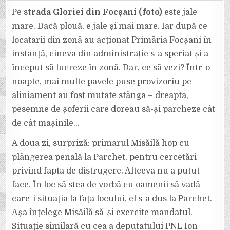
GLORIEI,
DUPĂ
Pe s
trada Gloriei din Focșani (foto)
este jale
15
ANI
mare. Dacă plouă, e jale și mai mare. Iar după ce
DE
PROMISIUNI,
locatarii din zonă au acționat Primăria Focșani în
ÎNTRE
BĂLȚI
instanță, cineva din administrație s-a speriat și a
ȘI
PAVELE
”RECLAMATE”
început să lucreze în zonă. Dar, ce să vezi? Într-o
LA
POLIȚIE
noapte, mai multe pavele puse provizoriu pe
aliniament au fost mutate stânga – dreapta,
pesemne de șoferii care doreau să-și parcheze cât
de cât mașinile…
A doua zi, surpriză: primarul Misăilă hop cu
plângerea penală la Parchet, pentru cercetări
privind fapta de distrugere. Altceva nu a putut
face. În loc să stea de vorbă cu oamenii să vadă
care-i situația la fața locului, el s-a dus la Parchet.
Așa înțelege Misăilă să-și exercite mandatul.
Situație similară cu cea a deputatului PNL Ion