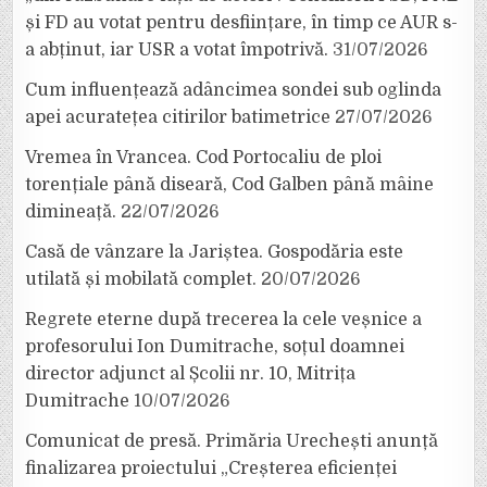
și FD au votat pentru desființare, în timp ce AUR s-
a abținut, iar USR a votat împotrivă.
31/07/2026
Cum influențează adâncimea sondei sub oglinda
apei acuratețea citirilor batimetrice
27/07/2026
Vremea în Vrancea. Cod Portocaliu de ploi
torențiale până diseară, Cod Galben până mâine
dimineață.
22/07/2026
Casă de vânzare la Jariștea. Gospodăria este
utilată și mobilată complet.
20/07/2026
Regrete eterne după trecerea la cele veșnice a
profesorului Ion Dumitrache, soțul doamnei
director adjunct al Școlii nr. 10, Mitrița
Dumitrache
10/07/2026
Comunicat de presă. Primăria Urechești anunță
finalizarea proiectului „Creșterea eficienței