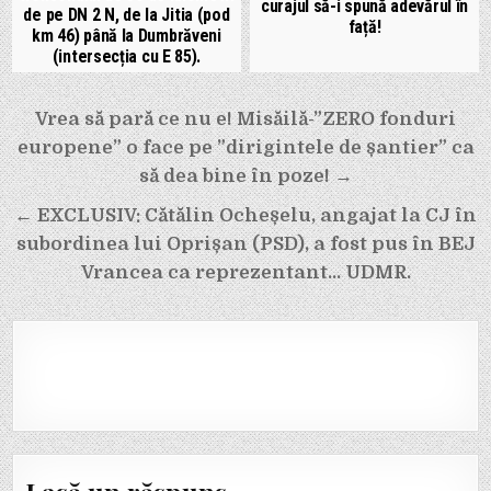
curajul să-i spună adevărul în
de pe DN 2 N, de la Jitia (pod
față!
km 46) până la Dumbrăveni
(intersecția cu E 85).
Navigare
Vrea să pară ce nu e! Misăilă-”ZERO fonduri
europene” o face pe ”dirigintele de șantier” ca
în
să dea bine în poze! →
articole
← EXCLUSIV: Cătălin Ocheșelu, angajat la CJ în
subordinea lui Oprișan (PSD), a fost pus în BEJ
Vrancea ca reprezentant… UDMR.