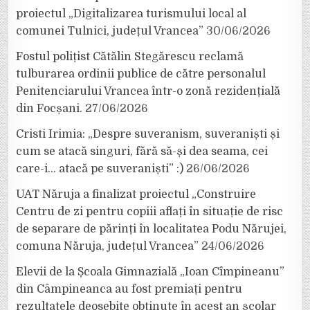
proiectul „Digitalizarea turismului local al
comunei Tulnici, județul Vrancea”
30/06/2026
Fostul polițist Cătălin Stegărescu reclamă
tulburarea ordinii publice de către personalul
Penitenciarului Vrancea într-o zonă rezidențială
din Focșani.
27/06/2026
Cristi Irimia: „Despre suveranism, suveraniști și
cum se atacă singuri, fără să-și dea seama, cei
care-i… atacă pe suveraniști” :)
26/06/2026
UAT Năruja a finalizat proiectul „Construire
Centru de zi pentru copiii aflați în situație de risc
de separare de părinți în localitatea Podu Nărujei,
comuna Năruja, județul Vrancea”
24/06/2026
Elevii de la Școala Gimnazială „Ioan Cîmpineanu”
din Câmpineanca au fost premiați pentru
rezultatele deosebite obținute în acest an școlar