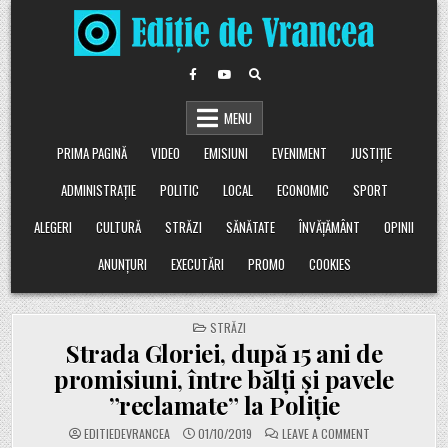
Skip
to
content
MENU
PRIMA PAGINĂ
VIDEO
EMISIUNI
EVENIMENT
JUSTIȚIE
ADMINISTRAȚIE
POLITIC
LOCAL
ECONOMIC
SPORT
ALEGERI
CULTURĂ
STRĂZI
SĂNĂTATE
ÎNVĂȚĂMÂNT
OPINII
ANUNȚURI
EXECUTĂRI
PROMO
COOKIES
POSTED
STRĂZI
IN
Strada Gloriei, după 15 ani de
promisiuni, între bălți și pavele
”reclamate” la Poliție
ON
EDITIEDEVRANCEA
01/10/2019
LEAVE A COMMENT
STRADA