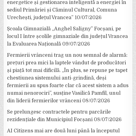
energetice și gestionarea inteligentă a energiei în
sediul Primăriei și Căminul Cultural, Comuna
Urechești, județul Vrancea”
10/07/2026
Școala Gimnazială „Anghel Saligny” Focșani, pe
locul I între școlile gimnaziale din județul Vrancea
la Evaluarea Națională
09/07/2026
Fermierii vrânceni trag un nou semnal de alarmă:
prețuri prea mici la laptele vândut de producători
și piață tot mai dificilă. „În plus, se repune pe tapet
chestiunea sistemului anti-grindină, deși
fermierii au spus foarte clar că acest sistem a adus
numai nenorociri”, susține Vasilică Pamfil, unul
din liderii fermierilor vrânceni
08/07/2026
Se prelungesc contractele pentru parcările
rezidențiale din Municipiul Focșani
08/07/2026
AI Citizens mai are două luni până la începutul