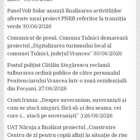
Panel Volt Solar anunță finalizarea activităților
aferente unui proiect PNRR referitor la tranziția
verde
30/06/2026
Comunicat de presă. Comuna Tulnici demarează
proiectul „Digitalizarea turismului local al
comunei Tulnici, județul Vrancea”
30/06/2026
Fostul polițist Cătălin Stegărescu reclamă
tulburarea ordinii publice de către personalul
Penitenciarului Vrancea într-o zonă rezidențială
din Focșani.
27/06/2026
Cristi Irimia: „Despre suveranism, suveraniști și
cum se atacă singuri, fără să-și dea seama, cei
care-i… atacă pe suveraniști” :)
26/06/2026
UAT Năruja a finalizat proiectul „Construire
Centru de zi pentru copiii aflați în situație de risc