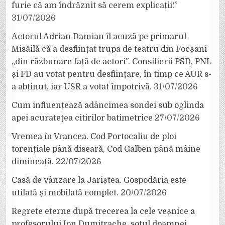
furie că am îndrăznit să cerem explicații!”
31/07/2026
Actorul Adrian Damian îl acuză pe primarul
Misăilă că a desființat trupa de teatru din Focșani
„din răzbunare față de actori”. Consilierii PSD, PNL
și FD au votat pentru desființare, în timp ce AUR s-
a abținut, iar USR a votat împotrivă.
31/07/2026
Cum influențează adâncimea sondei sub oglinda
apei acuratețea citirilor batimetrice
27/07/2026
Vremea în Vrancea. Cod Portocaliu de ploi
torențiale până diseară, Cod Galben până mâine
dimineață.
22/07/2026
Casă de vânzare la Jariștea. Gospodăria este
utilată și mobilată complet.
20/07/2026
Regrete eterne după trecerea la cele veșnice a
profesorului Ion Dumitrache, soțul doamnei