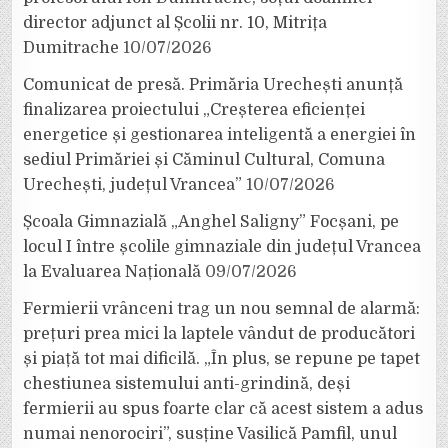
director adjunct al Școlii nr. 10, Mitrița
Dumitrache
10/07/2026
Comunicat de presă. Primăria Urechești anunță
finalizarea proiectului „Creșterea eficienței
energetice și gestionarea inteligentă a energiei în
sediul Primăriei și Căminul Cultural, Comuna
Urechești, județul Vrancea”
10/07/2026
Școala Gimnazială „Anghel Saligny” Focșani, pe
locul I între școlile gimnaziale din județul Vrancea
la Evaluarea Națională
09/07/2026
Fermierii vrânceni trag un nou semnal de alarmă:
prețuri prea mici la laptele vândut de producători
și piață tot mai dificilă. „În plus, se repune pe tapet
chestiunea sistemului anti-grindină, deși
fermierii au spus foarte clar că acest sistem a adus
numai nenorociri”, susține Vasilică Pamfil, unul