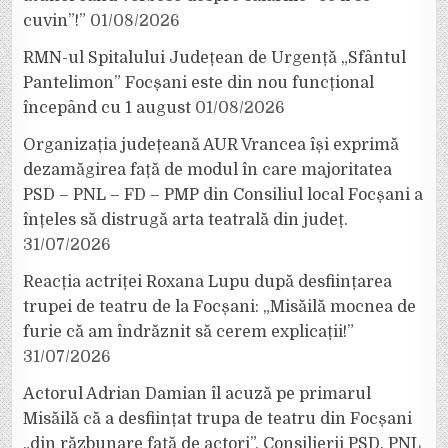
cuvin”!”
01/08/2026
RMN-ul Spitalului Județean de Urgență „Sfântul
Pantelimon” Focșani este din nou funcțional
începând cu 1 august
01/08/2026
Organizația județeană AUR Vrancea își exprimă
dezamăgirea față de modul în care majoritatea
PSD – PNL – FD – PMP din Consiliul local Focșani a
înțeles să distrugă arta teatrală din județ.
31/07/2026
Reacția actriței Roxana Lupu după desființarea
trupei de teatru de la Focșani: „Misăilă mocnea de
furie că am îndrăznit să cerem explicații!”
31/07/2026
Actorul Adrian Damian îl acuză pe primarul
Misăilă că a desființat trupa de teatru din Focșani
„din răzbunare față de actori”. Consilierii PSD, PNL