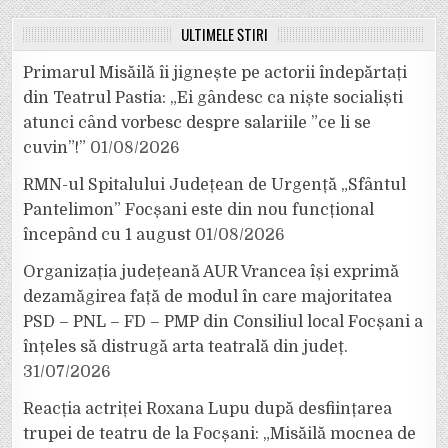
ULTIMELE ȘTIRI
Primarul Misăilă îi jignește pe actorii îndepărtați
din Teatrul Pastia: „Ei gândesc ca niște socialiști
atunci când vorbesc despre salariile ”ce li se
cuvin”!”
01/08/2026
RMN-ul Spitalului Județean de Urgență „Sfântul
Pantelimon” Focșani este din nou funcțional
începând cu 1 august
01/08/2026
Organizația județeană AUR Vrancea își exprimă
dezamăgirea față de modul în care majoritatea
PSD – PNL – FD – PMP din Consiliul local Focșani a
înțeles să distrugă arta teatrală din județ.
31/07/2026
Reacția actriței Roxana Lupu după desființarea
trupei de teatru de la Focșani: „Misăilă mocnea de