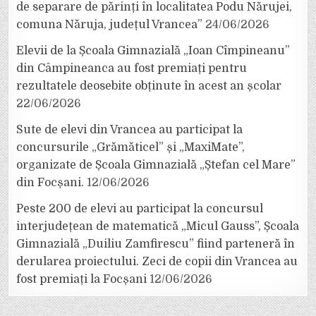
de separare de părinți în localitatea Podu Nărujei,
comuna Năruja, județul Vrancea”
24/06/2026
Elevii de la Școala Gimnazială „Ioan Cîmpineanu”
din Câmpineanca au fost premiați pentru
rezultatele deosebite obținute în acest an școlar
22/06/2026
Sute de elevi din Vrancea au participat la
concursurile „Grămăticel” și „MaxiMate”,
organizate de Școala Gimnazială „Ștefan cel Mare”
din Focșani.
12/06/2026
Peste 200 de elevi au participat la concursul
interjudețean de matematică „Micul Gauss”, Școala
Gimnazială „Duiliu Zamfirescu” fiind parteneră în
derularea proiectului. Zeci de copii din Vrancea au
fost premiați la Focșani
12/06/2026