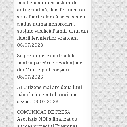
tapet chestiunea sistemului
anti-grindină, deși fermierii au
spus foarte clar că acest sistem
a adus numai nenorociri”,
susține Vasilică Pamfil, unul din
liderii fermierilor vrânceni
08/07/2026
Se prelungesc contractele
pentru parcările rezidențiale
din Municipiul Focșani
08/07/2026
AI Citizens mai are două luni
până la începutul unui nou
sezon.
08/07/2026
COMUNICAT DE PRESĂ:
Asociația NOI a finalizat cu
succes proiectul Erasmus+