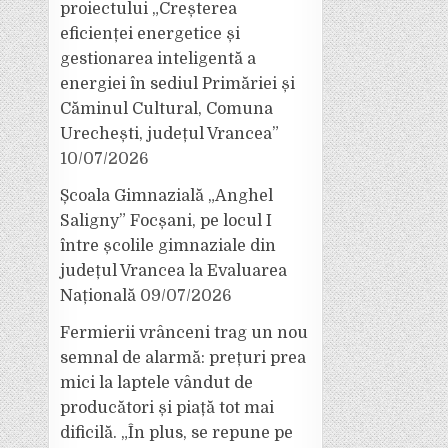
proiectului „Creșterea
eficienței energetice și
gestionarea inteligentă a
energiei în sediul Primăriei și
Căminul Cultural, Comuna
Urechești, județul Vrancea”
10/07/2026
Școala Gimnazială „Anghel
Saligny” Focșani, pe locul I
între școlile gimnaziale din
județul Vrancea la Evaluarea
Națională
09/07/2026
Fermierii vrânceni trag un nou
semnal de alarmă: prețuri prea
mici la laptele vândut de
producători și piață tot mai
dificilă. „În plus, se repune pe