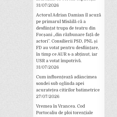
31/07/2026
Actorul Adrian Damian îl acuză
pe primarul Misăilă că a
desființat trupa de teatru din
Focșani „din răzbunare față de
actori”. Consilierii PSD, PNL și
FD au votat pentru desființare,
în timp ce AUR s-a abținut, iar
USR a votat împotrivă.
31/07/2026
Cum influențează adâncimea
sondei sub oglinda apei
acuratețea citirilor batimetrice
27/07/2026
Vremea în Vrancea. Cod
Portocaliu de ploi torențiale