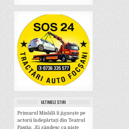
ULTIMELE ȘTIRI
Primarul Misăilă îi jignește pe
actorii îndepărtați din Teatrul
Pastia: „Ei gândesc ca niște