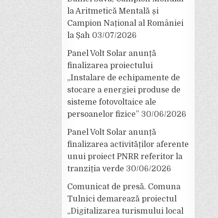
la Aritmetică Mentală și
Campion Național al României
la Șah
03/07/2026
Panel Volt Solar anunță
finalizarea proiectului
„Instalare de echipamente de
stocare a energiei produse de
sisteme fotovoltaice ale
persoanelor fizice”
30/06/2026
Panel Volt Solar anunță
finalizarea activităților aferente
unui proiect PNRR referitor la
tranziția verde
30/06/2026
Comunicat de presă. Comuna
Tulnici demarează proiectul
„Digitalizarea turismului local