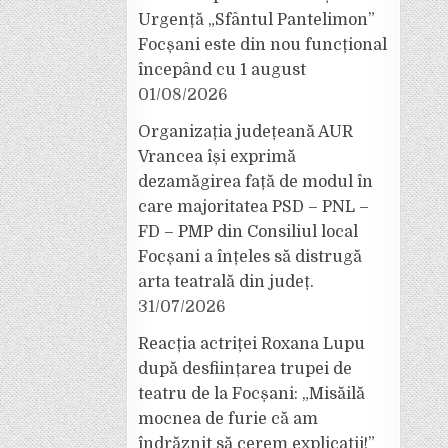
Urgență „Sfântul Pantelimon”
Focșani este din nou funcțional
începând cu 1 august
01/08/2026
Organizația județeană AUR
Vrancea își exprimă
dezamăgirea față de modul în
care majoritatea PSD – PNL –
FD – PMP din Consiliul local
Focșani a înțeles să distrugă
arta teatrală din județ.
31/07/2026
Reacția actriței Roxana Lupu
după desființarea trupei de
teatru de la Focșani: „Misăilă
mocnea de furie că am
îndrăznit să cerem explicații!”