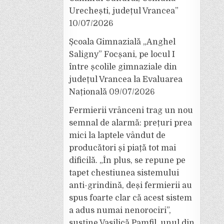
Urechești, județul Vrancea”
10/07/2026
Școala Gimnazială „Anghel
Saligny” Focșani, pe locul I
între școlile gimnaziale din
județul Vrancea la Evaluarea
Națională
09/07/2026
Fermierii vrânceni trag un nou
semnal de alarmă: prețuri prea
mici la laptele vândut de
producători și piață tot mai
dificilă. „În plus, se repune pe
tapet chestiunea sistemului
anti-grindină, deși fermierii au
spus foarte clar că acest sistem
a adus numai nenorociri”,
susține Vasilică Pamfil, unul din