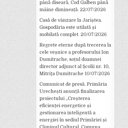
până diseară, Cod Galben până
mâine dimineață.
22/07/2026
Casă de vânzare la Jariștea.
Gospodăria este utilată și
mobilată complet.
20/07/2026
Regrete eterne după trecerea la
cele veșnice a profesorului Ion
Dumitrache, soțul doamnei
director adjunct al Școlii nr. 10,
Mitrița Dumitrache
10/07/2026
Comunicat de presă. Primăria
Urechești anunță finalizarea
proiectului „Creșterea
eficienței energetice și
gestionarea inteligentă a
energiei în sediul Primăriei și
Căminul Cultural, Comuna