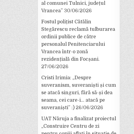
al comunei Tulnici, județul
Vrancea”
30/06/2026
Fostul polițist Cătălin
Stegărescu reclamă tulburarea
ordinii publice de către
personalul Penitenciarului
Vrancea într-o zonă
rezidențială din Focșani.
27/06/2026
Cristi Irimia: „Despre
suveranism, suveraniști și cum
se atacă singuri, fără să-și dea
seama, cei care-i… atacă pe
suveraniști” :)
26/06/2026
UAT Năruja a finalizat proiectul
„Construire Centru de zi
pentru copiii aflați în situație de