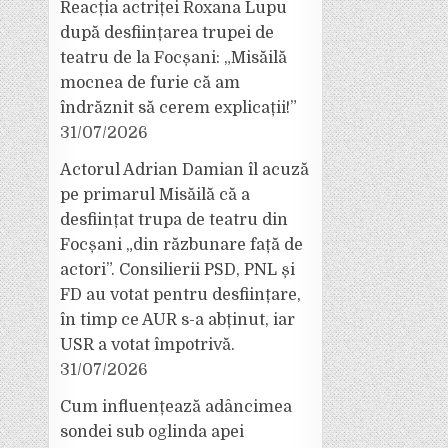
Reacția actriței Roxana Lupu
după desființarea trupei de
teatru de la Focșani: „Misăilă
mocnea de furie că am
îndrăznit să cerem explicații!”
31/07/2026
Actorul Adrian Damian îl acuză
pe primarul Misăilă că a
desființat trupa de teatru din
Focșani „din răzbunare față de
actori”. Consilierii PSD, PNL și
FD au votat pentru desființare,
în timp ce AUR s-a abținut, iar
USR a votat împotrivă.
31/07/2026
Cum influențează adâncimea
sondei sub oglinda apei