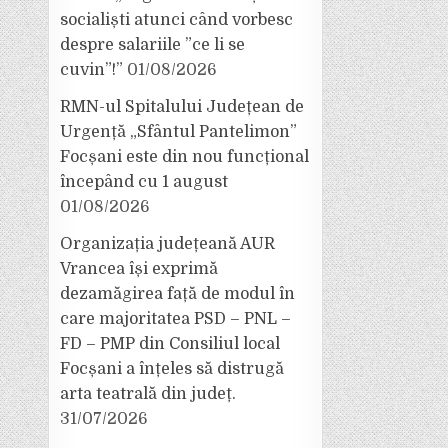
socialiști atunci când vorbesc
despre salariile ”ce li se
cuvin”!”
01/08/2026
RMN-ul Spitalului Județean de
Urgență „Sfântul Pantelimon”
Focșani este din nou funcțional
începând cu 1 august
01/08/2026
Organizația județeană AUR
Vrancea își exprimă
dezamăgirea față de modul în
care majoritatea PSD – PNL –
FD – PMP din Consiliul local
Focșani a înțeles să distrugă
arta teatrală din județ.
31/07/2026