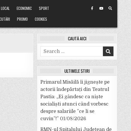
LOCAL
ECONOMIC
SPORT
CUTĂRI
PROMO
COOKIES
CAUTĂ AICI
Search
for:
ULTIMELE ȘTIRI
Primarul Misăilă îi jignește pe
actorii îndepărtați din Teatrul
Pastia: „Ei gândesc ca niște
socialiști atunci când vorbesc
despre salariile ”ce li se
cuvin”!”
01/08/2026
RMN-ul Spitalului Județean de