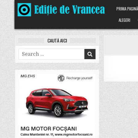
Skip
PRIMA PAGIN
to
content
ALEGERI
CAUTĂ AICI
Search
for: