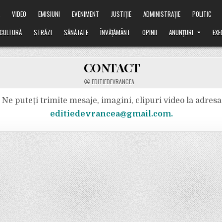
Ă
VIDEO
EMISIUNI
EVENIMENT
JUSTIȚIE
ADMINISTRAȚIE
POLITIC
CULTURĂ
STRĂZI
SĂNĂTATE
ÎNVĂȚĂMÂNT
OPINII
ANUNȚURI
EXE
CONTACT
EDITIEDEVRANCEA
Ne puteți trimite mesaje, imagini, clipuri video la adresa
editiedevrancea@gmail.com.