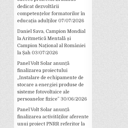
dedicat dezvoltării
competențelor formatorilor în
educația adulților
07/07/2026
Daniel Sava, Campion Mondial
la Aritmetică Mentală și
Campion Național al României
la Șah
03/07/2026
Panel Volt Solar anunță
finalizarea proiectului
„Instalare de echipamente de
stocare a energiei produse de
sisteme fotovoltaice ale
persoanelor fizice”
30/06/2026
Panel Volt Solar anunță
finalizarea activităților aferente
unui proiect PNRR referitor la