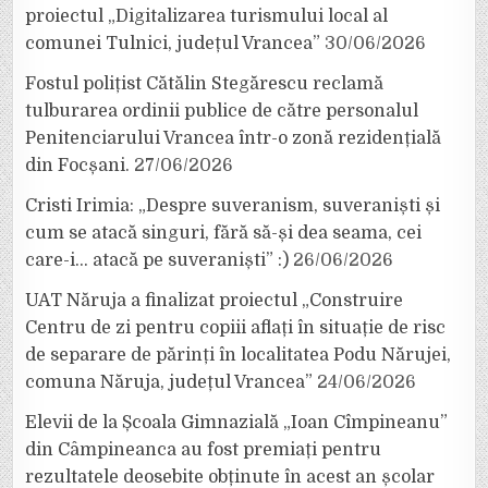
proiectul „Digitalizarea turismului local al
comunei Tulnici, județul Vrancea”
30/06/2026
Fostul polițist Cătălin Stegărescu reclamă
tulburarea ordinii publice de către personalul
Penitenciarului Vrancea într-o zonă rezidențială
din Focșani.
27/06/2026
Cristi Irimia: „Despre suveranism, suveraniști și
cum se atacă singuri, fără să-și dea seama, cei
care-i… atacă pe suveraniști” :)
26/06/2026
UAT Năruja a finalizat proiectul „Construire
Centru de zi pentru copiii aflați în situație de risc
de separare de părinți în localitatea Podu Nărujei,
comuna Năruja, județul Vrancea”
24/06/2026
Elevii de la Școala Gimnazială „Ioan Cîmpineanu”
din Câmpineanca au fost premiați pentru
rezultatele deosebite obținute în acest an școlar