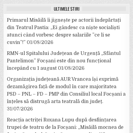
ULTIMELE ȘTIRI
Primarul Misăilă îi jignește pe actorii îndepărtați
din Teatrul Pastia: „Ei gândesc ca niște socialiști
atunci când vorbesc despre salariile ”ce li se
cuvin”!”
01/08/2026
RMN-ul Spitalului Județean de Urgență „Sfântul
Pantelimon” Focșani este din nou funcțional
începând cu 1 august
01/08/2026
Organizația județeană AUR Vrancea își exprimă
dezamăgirea față de modul în care majoritatea
PSD – PNL – FD – PMP din Consiliul local Focșani a
înțeles să distrugă arta teatrală din județ.
31/07/2026
Reacția actriței Roxana Lupu după desființarea
trupei de teatru de la Focșani: „Misăilă mocnea de