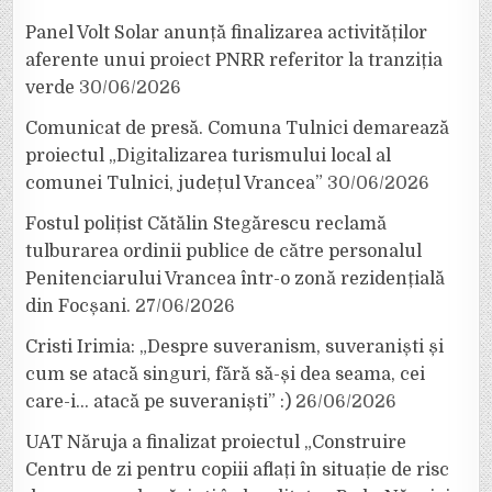
Panel Volt Solar anunță finalizarea activităților
aferente unui proiect PNRR referitor la tranziția
verde
30/06/2026
Comunicat de presă. Comuna Tulnici demarează
proiectul „Digitalizarea turismului local al
comunei Tulnici, județul Vrancea”
30/06/2026
Fostul polițist Cătălin Stegărescu reclamă
tulburarea ordinii publice de către personalul
Penitenciarului Vrancea într-o zonă rezidențială
din Focșani.
27/06/2026
Cristi Irimia: „Despre suveranism, suveraniști și
cum se atacă singuri, fără să-și dea seama, cei
care-i… atacă pe suveraniști” :)
26/06/2026
UAT Năruja a finalizat proiectul „Construire
Centru de zi pentru copiii aflați în situație de risc