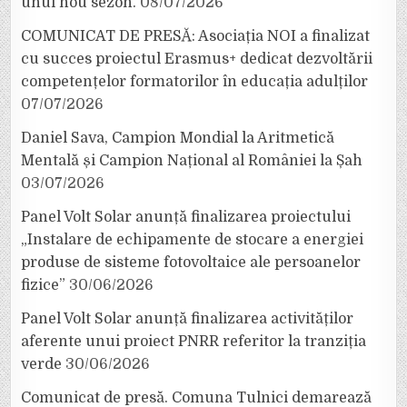
unui nou sezon.
08/07/2026
COMUNICAT DE PRESĂ: Asociația NOI a finalizat
cu succes proiectul Erasmus+ dedicat dezvoltării
competențelor formatorilor în educația adulților
07/07/2026
Daniel Sava, Campion Mondial la Aritmetică
Mentală și Campion Național al României la Șah
03/07/2026
Panel Volt Solar anunță finalizarea proiectului
„Instalare de echipamente de stocare a energiei
produse de sisteme fotovoltaice ale persoanelor
fizice”
30/06/2026
Panel Volt Solar anunță finalizarea activităților
aferente unui proiect PNRR referitor la tranziția
verde
30/06/2026
Comunicat de presă. Comuna Tulnici demarează