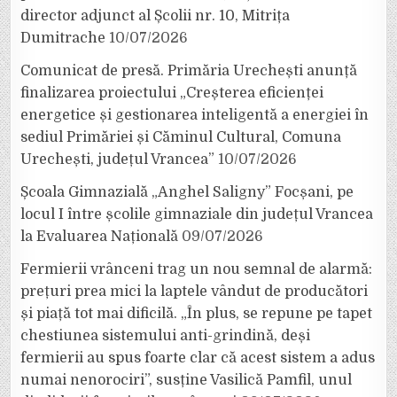
director adjunct al Școlii nr. 10, Mitrița
Dumitrache
10/07/2026
Comunicat de presă. Primăria Urechești anunță
finalizarea proiectului „Creșterea eficienței
energetice și gestionarea inteligentă a energiei în
sediul Primăriei și Căminul Cultural, Comuna
Urechești, județul Vrancea”
10/07/2026
Școala Gimnazială „Anghel Saligny” Focșani, pe
locul I între școlile gimnaziale din județul Vrancea
la Evaluarea Națională
09/07/2026
Fermierii vrânceni trag un nou semnal de alarmă:
prețuri prea mici la laptele vândut de producători
și piață tot mai dificilă. „În plus, se repune pe tapet
chestiunea sistemului anti-grindină, deși
fermierii au spus foarte clar că acest sistem a adus
numai nenorociri”, susține Vasilică Pamfil, unul