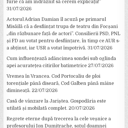
furie că am îndrăznit să cerem explicații!”
31/07/2026
Actorul Adrian Damian îl acuză pe primarul
Misăilă că a desființat trupa de teatru din Focșani
„din răzbunare față de actori”. Consilierii PSD, PNL
și FD au votat pentru desființare, în timp ce AUR s-
a abținut, iar USR a votat împotrivă.
31/07/2026
Cum influențează adâncimea sondei sub oglinda
apei acuratețea citirilor batimetrice
27/07/2026
Vremea în Vrancea. Cod Portocaliu de ploi
torențiale până diseară, Cod Galben până mâine
dimineață.
22/07/2026
Casă de vânzare la Jariștea. Gospodăria este
utilată și mobilată complet.
20/07/2026
Regrete eterne după trecerea la cele veșnice a
profesorului Ion Dumitrache, soțul doamnei