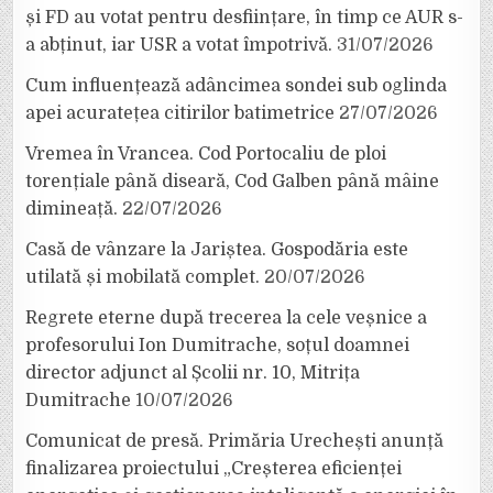
și FD au votat pentru desființare, în timp ce AUR s-
a abținut, iar USR a votat împotrivă.
31/07/2026
Cum influențează adâncimea sondei sub oglinda
apei acuratețea citirilor batimetrice
27/07/2026
Vremea în Vrancea. Cod Portocaliu de ploi
torențiale până diseară, Cod Galben până mâine
dimineață.
22/07/2026
Casă de vânzare la Jariștea. Gospodăria este
utilată și mobilată complet.
20/07/2026
Regrete eterne după trecerea la cele veșnice a
profesorului Ion Dumitrache, soțul doamnei
director adjunct al Școlii nr. 10, Mitrița
Dumitrache
10/07/2026
Comunicat de presă. Primăria Urechești anunță
finalizarea proiectului „Creșterea eficienței