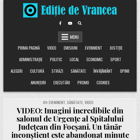
Skip
to
content
MENU
PRIMA PAGINĂ
VIDEO
EMISIUNI
EVENIMENT
JUSTIȚIE
ADMINISTRAȚIE
POLITIC
LOCAL
ECONOMIC
SPORT
ALEGERI
CULTURĂ
STRĂZI
SĂNĂTATE
ÎNVĂȚĂMÂNT
OPINII
ANUNȚURI
EXECUTĂRI
PROMO
COOKIES
POSTED
EVENIMENT
,
SĂNĂTATE
,
VIDEO
IN
VIDEO: Imagini incredibile din
salonul de Urgențe al Spitalului
Județean din Focșani. Un tânăr
inconștient este abandonat minute