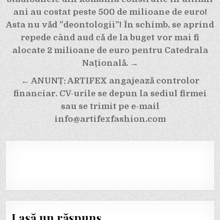
în
ani au costat peste 500 de milioane de euro!
articole
Asta nu văd ”deontologii”! În schimb, se aprind
repede când aud că de la buget vor mai fi
alocate 2 milioane de euro pentru Catedrala
Națională. →
← ANUNȚ: ARTIFEX angajează controlor
financiar. CV-urile se depun la sediul firmei
sau se trimit pe e-mail
info@artifexfashion.com
Lasă un răspuns