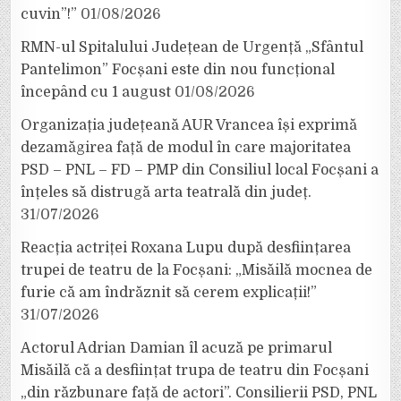
cuvin”!”
01/08/2026
RMN-ul Spitalului Județean de Urgență „Sfântul
Pantelimon” Focșani este din nou funcțional
începând cu 1 august
01/08/2026
Organizația județeană AUR Vrancea își exprimă
dezamăgirea față de modul în care majoritatea
PSD – PNL – FD – PMP din Consiliul local Focșani a
înțeles să distrugă arta teatrală din județ.
31/07/2026
Reacția actriței Roxana Lupu după desființarea
trupei de teatru de la Focșani: „Misăilă mocnea de
furie că am îndrăznit să cerem explicații!”
31/07/2026
Actorul Adrian Damian îl acuză pe primarul
Misăilă că a desființat trupa de teatru din Focșani
„din răzbunare față de actori”. Consilierii PSD, PNL