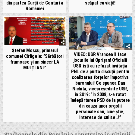
din partea Curții de Conturi a
scăpat cu viață!
României
Ștefan Moscu, primarul
VIDEO: USR Vrancea îi face
comunei Cîrligele: ”Sărbători
jocurile lui Oprișan! Oficialii
frumoase și un sincer LA
USR-iști au refuzat invitația
MULȚI ANI!”
PNL de a purta discuții pentru
coalizarea forțelor împotriva
baronului! Ce spunea Dan
Nichita, vicepreședinte USR,
în 2019: ”În 2008, s-a ratat
îndepărtarea PSD de la putere
din cauza unor orgolii
personale sau, cine știe,
interese de culise…!”
Navigare
Stadioanele din România construite în ultimii