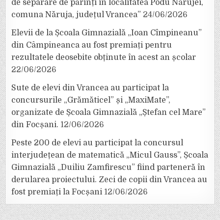
de separare de părinți în localitatea Podu Nărujei,
comuna Năruja, județul Vrancea”
24/06/2026
Elevii de la Școala Gimnazială „Ioan Cîmpineanu”
din Câmpineanca au fost premiați pentru
rezultatele deosebite obținute în acest an școlar
22/06/2026
Sute de elevi din Vrancea au participat la
concursurile „Grămăticel” și „MaxiMate”,
organizate de Școala Gimnazială „Ștefan cel Mare”
din Focșani.
12/06/2026
Peste 200 de elevi au participat la concursul
interjudețean de matematică „Micul Gauss”, Școala
Gimnazială „Duiliu Zamfirescu” fiind parteneră în
derularea proiectului. Zeci de copii din Vrancea au
fost premiați la Focșani
12/06/2026