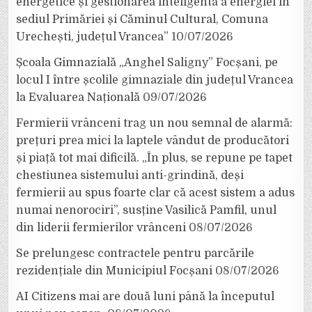
energetice și gestionarea inteligentă a energiei în
sediul Primăriei și Căminul Cultural, Comuna
Urechești, județul Vrancea”
10/07/2026
Școala Gimnazială „Anghel Saligny” Focșani, pe
locul I între școlile gimnaziale din județul Vrancea
la Evaluarea Națională
09/07/2026
Fermierii vrânceni trag un nou semnal de alarmă:
prețuri prea mici la laptele vândut de producători
și piață tot mai dificilă. „În plus, se repune pe tapet
chestiunea sistemului anti-grindină, deși
fermierii au spus foarte clar că acest sistem a adus
numai nenorociri”, susține Vasilică Pamfil, unul
din liderii fermierilor vrânceni
08/07/2026
Se prelungesc contractele pentru parcările
rezidențiale din Municipiul Focșani
08/07/2026
AI Citizens mai are două luni până la începutul