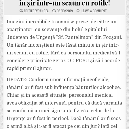
în șir într-un scaun cu rotile!
ON
EDITIEDEVRANCEA
08/10/2019
LEAVE A COMMENT
VIDEO:
IMAGINI
INCREDIBILE
Imagini incredibile transmise presei de către un
DIN
SALONUL
aparținător, cu secvențe din holul Spitalului
DE
URGENȚE
Județean de Urgență ”Sf. Pantelimon” din Focșani.
AL
SPITALULUI
Un tânăr inconștient este lăsat minute în șir într-
JUDEȚEAN
DIN
FOCȘANI.
un scaun cu rotile, fără ca personalul medical să-l
UN
TÂNĂR
considere prioritate zero COD ROȘU și să-i acorde
INCONȘTIENT
ESTE
rapid primul ajutor.
ABANDONAT
MINUTE
ÎN
UPDATE: Conform unor informații neoficiale,
ȘIR
ÎNTR-
UN
tânărul ar fi fost sub influența băuturilor alcoolice.
SCAUN
CU
Chiar și în această situație, personalul medical
ROTILE!
avea obligația să intervină, pentru că dacă varianta
se confirmă atunci siguranța fizică a celor de la
Urgențe ar fi fost în pericol. Dacă tânărul ar fi scos
o armă albă și i-ar fi atacat pe cei din jur? Iată cel