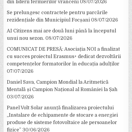
din liderii fermierilor vrânceni
08/07/2026
Se prelungesc contractele pentru parcările
rezidențiale din Municipiul Focșani
08/07/2026
AI Citizens mai are două luni până la începutul
unui nou sezon.
08/07/2026
COMUNICAT DE PRESĂ: Asociația NOI a finalizat
cu succes proiectul Erasmus+ dedicat dezvoltării
competențelor formatorilor în educația adulților
07/07/2026
Daniel Sava, Campion Mondial la Aritmetică
Mentală și Campion Național al României la Șah
03/07/2026
Panel Volt Solar anunță finalizarea proiectului
„Instalare de echipamente de stocare a energiei
produse de sisteme fotovoltaice ale persoanelor
fizice”
30/06/2026