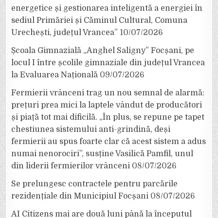
energetice și gestionarea inteligentă a energiei în
sediul Primăriei și Căminul Cultural, Comuna
Urechești, județul Vrancea”
10/07/2026
Școala Gimnazială „Anghel Saligny” Focșani, pe
locul I între școlile gimnaziale din județul Vrancea
la Evaluarea Națională
09/07/2026
Fermierii vrânceni trag un nou semnal de alarmă:
prețuri prea mici la laptele vândut de producători
și piață tot mai dificilă. „În plus, se repune pe tapet
chestiunea sistemului anti-grindină, deși
fermierii au spus foarte clar că acest sistem a adus
numai nenorociri”, susține Vasilică Pamfil, unul
din liderii fermierilor vrânceni
08/07/2026
Se prelungesc contractele pentru parcările
rezidențiale din Municipiul Focșani
08/07/2026
AI Citizens mai are două luni până la începutul