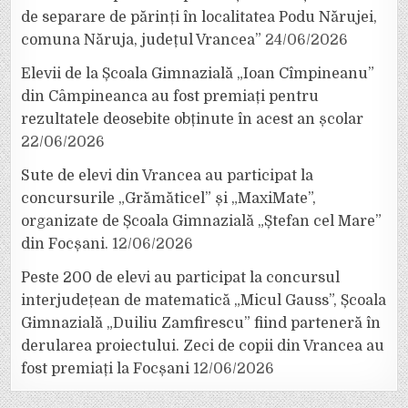
de separare de părinți în localitatea Podu Nărujei,
comuna Năruja, județul Vrancea”
24/06/2026
Elevii de la Școala Gimnazială „Ioan Cîmpineanu”
din Câmpineanca au fost premiați pentru
rezultatele deosebite obținute în acest an școlar
22/06/2026
Sute de elevi din Vrancea au participat la
concursurile „Grămăticel” și „MaxiMate”,
organizate de Școala Gimnazială „Ștefan cel Mare”
din Focșani.
12/06/2026
Peste 200 de elevi au participat la concursul
interjudețean de matematică „Micul Gauss”, Școala
Gimnazială „Duiliu Zamfirescu” fiind parteneră în
derularea proiectului. Zeci de copii din Vrancea au
fost premiați la Focșani
12/06/2026