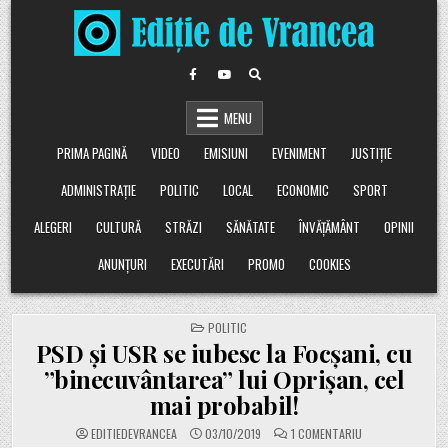
Skip
to
content
MENU
PRIMA PAGINĂ
VIDEO
EMISIUNI
EVENIMENT
JUSTIȚIE
ADMINISTRAȚIE
POLITIC
LOCAL
ECONOMIC
SPORT
ALEGERI
CULTURĂ
STRĂZI
SĂNĂTATE
ÎNVĂȚĂMÂNT
OPINII
ANUNȚURI
EXECUTĂRI
PROMO
COOKIES
POSTED
POLITIC
IN
PSD și USR se iubesc la Focșani, cu
”binecuvântarea” lui Oprișan, cel
mai probabil!
LA
EDITIEDEVRANCEA
03/10/2019
1 COMENTARIU
PSD