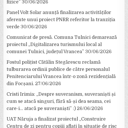
fizice”
30/06/2026
Panel Volt Solar anunță finalizarea activităților
aferente unui proiect PNRR referitor la tranziția
verde
30/06/2026
Comunicat de presă. Comuna Tulnici demarează
proiectul „Digitalizarea turismului local al
comunei Tulnici, județul Vrancea”
30/06/2026
Fostul polițist Cătălin Stegărescu reclamă
tulburarea ordinii publice de către personalul
Penitenciarului Vrancea într-o zonă rezidențială
din Focșani.
27/06/2026
Cristi Irimia: „Despre suveranism, suveraniști și
cum se atacă singuri, fără să-și dea seama, cei
care-i… atacă pe suveraniști” :)
26/06/2026
UAT Năruja a finalizat proiectul „Construire
Centru de zi pentru copiii aflați în situație de risc