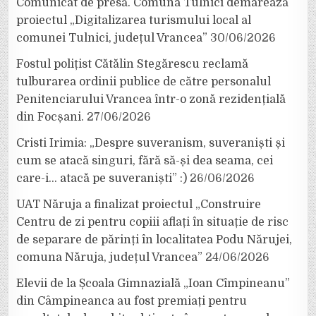
Comunicat de presă. Comuna Tulnici demarează
proiectul „Digitalizarea turismului local al
comunei Tulnici, județul Vrancea”
30/06/2026
Fostul polițist Cătălin Stegărescu reclamă
tulburarea ordinii publice de către personalul
Penitenciarului Vrancea într-o zonă rezidențială
din Focșani.
27/06/2026
Cristi Irimia: „Despre suveranism, suveraniști și
cum se atacă singuri, fără să-și dea seama, cei
care-i… atacă pe suveraniști” :)
26/06/2026
UAT Năruja a finalizat proiectul „Construire
Centru de zi pentru copiii aflați în situație de risc
de separare de părinți în localitatea Podu Nărujei,
comuna Năruja, județul Vrancea”
24/06/2026
Elevii de la Școala Gimnazială „Ioan Cîmpineanu”
din Câmpineanca au fost premiați pentru