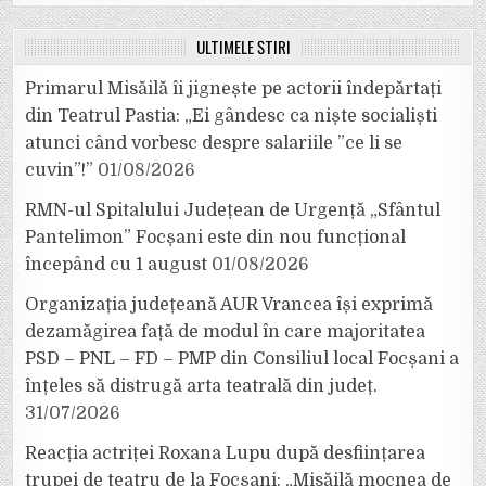
ULTIMELE ȘTIRI
Primarul Misăilă îi jignește pe actorii îndepărtați
din Teatrul Pastia: „Ei gândesc ca niște socialiști
atunci când vorbesc despre salariile ”ce li se
cuvin”!”
01/08/2026
RMN-ul Spitalului Județean de Urgență „Sfântul
Pantelimon” Focșani este din nou funcțional
începând cu 1 august
01/08/2026
Organizația județeană AUR Vrancea își exprimă
dezamăgirea față de modul în care majoritatea
PSD – PNL – FD – PMP din Consiliul local Focșani a
înțeles să distrugă arta teatrală din județ.
31/07/2026
Reacția actriței Roxana Lupu după desființarea
trupei de teatru de la Focșani: „Misăilă mocnea de