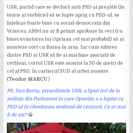
ȘI
USR
USR, partid care se declară anti-PSD și pregătit (în
SE
IUBESC
teorie și vorbărie) să se lupte aprig cu PSD-ul, se
LA
FOCȘANI,
înțelege foarte bine cu social-democrații din
CU
”BINECUVÂNTARE
Vrancea. Altfel nu ar fi primit aprobare în veci (cu
LUI
OPRIȘAN,
CEL
binecuvântarea lui Oprișan cel mai probabil) să-și
MAI
PROBABIL!
monteze cort cu Barna în oraș. Iar cum iubirea
dintre PSD și USR să fie și mai bine asociată de
cetățeni, cortul USR este montat la 50 de metri de
cel al PSD, în cartierul SUD al urbei noastre.
(
Teodor MARCU
)
PS: Dan Barna, președintele USR, a lipsit ieri de la
ședința din Parlament în care Opoziția s-a luptat cu
PSD-ul în chestiunea moțiunii de cenzură. Ce ar mai
fi de zis?
😀