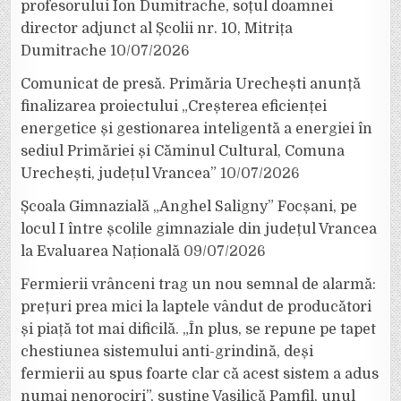
profesorului Ion Dumitrache, soțul doamnei
director adjunct al Școlii nr. 10, Mitrița
Dumitrache
10/07/2026
Comunicat de presă. Primăria Urechești anunță
finalizarea proiectului „Creșterea eficienței
energetice și gestionarea inteligentă a energiei în
sediul Primăriei și Căminul Cultural, Comuna
Urechești, județul Vrancea”
10/07/2026
Școala Gimnazială „Anghel Saligny” Focșani, pe
locul I între școlile gimnaziale din județul Vrancea
la Evaluarea Națională
09/07/2026
Fermierii vrânceni trag un nou semnal de alarmă:
prețuri prea mici la laptele vândut de producători
și piață tot mai dificilă. „În plus, se repune pe tapet
chestiunea sistemului anti-grindină, deși
fermierii au spus foarte clar că acest sistem a adus
numai nenorociri”, susține Vasilică Pamfil, unul