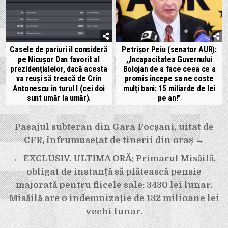
Casele de pariuri îl consideră
Petrișor Peiu (senator AUR):
pe Nicușor Dan favorit al
,,Incapacitatea Guvernului
prezidențialelor, dacă acesta
Bolojan de a face ceea ce a
va reuși să treacă de Crin
promis începe sa ne coste
Antonescu în turul I (cei doi
mulți bani: 15 miliarde de lei
sunt umăr la umăr).
pe an!”
Navigare
Pasajul subteran din Gara Focșani, uitat de
în
CFR, înfrumusețat de tinerii din oraș →
articole
← EXCLUSIV. ULTIMA ORĂ: Primarul Misăilă,
obligat de instanță să plătească pensie
majorată pentru fiicele sale: 3430 lei lunar.
Misăilă are o indemnizație de 132 milioane lei
vechi lunar.