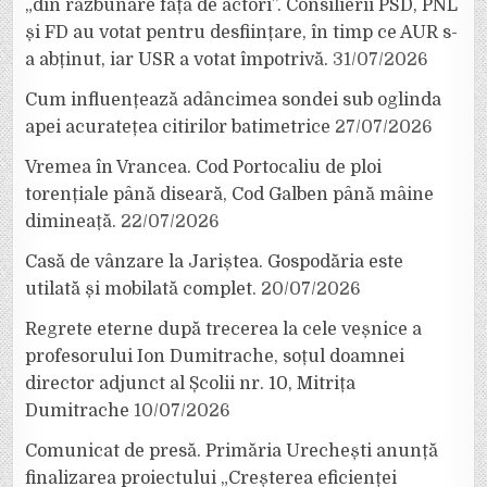
„din răzbunare față de actori”. Consilierii PSD, PNL
și FD au votat pentru desființare, în timp ce AUR s-
a abținut, iar USR a votat împotrivă.
31/07/2026
Cum influențează adâncimea sondei sub oglinda
apei acuratețea citirilor batimetrice
27/07/2026
Vremea în Vrancea. Cod Portocaliu de ploi
torențiale până diseară, Cod Galben până mâine
dimineață.
22/07/2026
Casă de vânzare la Jariștea. Gospodăria este
utilată și mobilată complet.
20/07/2026
Regrete eterne după trecerea la cele veșnice a
profesorului Ion Dumitrache, soțul doamnei
director adjunct al Școlii nr. 10, Mitrița
Dumitrache
10/07/2026
Comunicat de presă. Primăria Urechești anunță
finalizarea proiectului „Creșterea eficienței