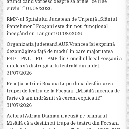
atunci când vorbesc despre salariile ”ce li se
cuvin”!”
01/08/2026
RMN-ul Spitalului Județean de Urgență „Sfântul
Pantelimon” Focșani este din nou funcțional
începând cu 1 august
01/08/2026
Organizația județeană AUR Vrancea își exprimă
dezamăgirea față de modul în care majoritatea
PSD – PNL – FD – PMP din Consiliul local Focșani a
înțeles să distrugă arta teatrală din județ.
31/07/2026
Reacția actriței Roxana Lupu după desființarea
trupei de teatru de la Focșani: „Misăilă mocnea de
furie că am îndrăznit să cerem explicații!”
31/07/2026
Actorul Adrian Damian îl acuză pe primarul
Misăilă că a desființat trupa de teatru din Focșani