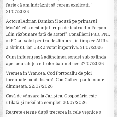
furie că am îndrăznit să cerem explicații!”
31/07/2026
Actorul Adrian Damian îl acuză pe primarul
Misăilă că a desființat trupa de teatru din Focșani
„din răzbunare față de actori”. Consilierii PSD, PNL
și FD au votat pentru desființare, în timp ce AUR s-
a abținut, iar USR a votat împotrivă.
31/07/2026
Cum influențează adâncimea sondei sub oglinda
apei acuratețea citirilor batimetrice
27/07/2026
Vremea în Vrancea. Cod Portocaliu de ploi
torențiale până diseară, Cod Galben până mâine
dimineață.
22/07/2026
Casă de vânzare la Jariștea. Gospodăria este
utilată și mobilată complet.
20/07/2026
Regrete eterne după trecerea la cele veșnice a