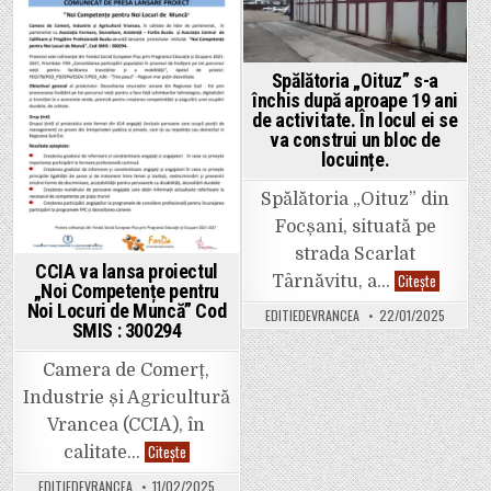
tentative
in
in
de
fraude.
Nu
oferiți
Spălătoria „Oituz” s-a
date
personale
închis după aproape 19 ani
celor
de activitate. În locul ei se
care
va construi un bloc de
vă
sună!
locuințe.
Spălătoria „Oituz” din
Focșani, situată pe
strada Scarlat
CCIA va lansa proiectul
Spălătoria
Citește
Târnăvitu, a…
„Noi Competențe pentru
„Oituz”
s-
Noi Locuri de Muncă” Cod
EDITIEDEVRANCEA
22/01/2025
a
SMIS : 300294
închis
după
aproape
Camera de Comerț,
19
ani
Industrie și Agricultură
de
activitate.
Vrancea (CCIA), în
În
locul
CCIA
Citește
calitate…
ei
va
se
lansa
EDITIEDEVRANCEA
11/02/2025