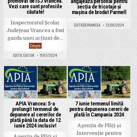
promovat de ISJ Vrancea.
angajează personal pentru
Vezi care sunt profesiile
secția de tricotaje și
căutate!
mașina de brodat Parmell
Inspectoratul Școlar
EDITIEDEVRANCEA
12/06/2024
Județean Vrancea a fost
gazda unei acțiuni de…
Firmele
Citește
vrâncene
au
EDITIE EDITOR
11/07/2024
nevoie
de
specialiști.
Învățământul
tehnologic,
promovat
Posted
Posted
de
ISJ
in
in
Vrancea.
Vezi
care
sunt
APIA Vrancea: S-a
7 iunie termenul limită
profesiile
prelungit termenul de
pentru depunerea cererii de
căutate!
depunere al cererilor de
plată în Campania 2024
plată până la data de 12
iunie 2024 inclusiv!
Agenția de Plăți și
Intervenție pentru
Agenţia de Plăţi şi