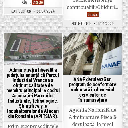
rubrica Asistență
Dotarea
Citește
de…
cu
contribuabili/Ghiduri…
aparate
EDITIE EDITOR
20/04/2024
de
ANAF
Citește
marcat
a
electronice
publicat
EDITIE EDITOR
18/04/2024
fiscale,
un
obligatorie
Ghid
și
dedicat
la
persoanelor
automatele
fizice
comerciale
care
Posted
Posted
realizează
venituri
in
in
din
închirierea
de
bunuri
mobile
Administrația liberală a
și
județului anunță că Parcul
imobile
ANAF derulează un
Industrial Vrancea a
program de conformare
obținut calitatea de
voluntară în domeniul
membru principal în cadrul
serviciilor de
Asociației Parcurilor
înfrumusețare
Industriale, Tehnologice,
Științifice și a
Agenția Națională de
Incubatoarelor de Afaceri
din România (APITSIAR).
Administrare Fiscală
derulează, la nivel
Prim-vicepreședintele