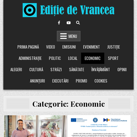
Skip
to
content
MENU
PRIMA PAGINĂ
VIDEO
EMISIUNI
EVENIMENT
JUSTIȚIE
ADMINISTRAȚIE
POLITIC
LOCAL
ECONOMIC
SPORT
ALEGERI
CULTURĂ
STRĂZI
SĂNĂTATE
ÎNVĂȚĂMÂNT
OPINII
ANUNȚURI
EXECUTĂRI
PROMO
COOKIES
Categorie:
Economic
Posted
Posted
in
in