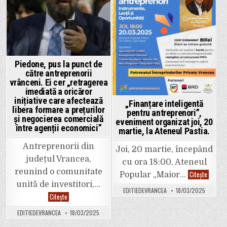
milioane
de
euro
și
anunță
că
susține
cultura
cu…
2.000
Piedone, pus la punct de
de
către antreprenorii
euro.
De
vrânceni. Ei cer „retragerea
fapt,
imediată a oricăror
Paco
inițiative care afectează
face
„Finanțare inteligentă
cei
libera formare a prețurilor
pentru antreprenori”,
2.000
și negocierea comercială
de
eveniment organizat joi, 20
între agenții economici”
euro
martie, la Ateneul Pastia.
de
la
Antreprenorii din
cei
Joi, 20 martie, începând
care
județul Vrancea,
nu
cu ora 18:00, Ateneul
au
reunind o comunitate
„Finanț
baftă
Citește
Popular „Maior…
intelige
la
unită de investitori,…
pentru
tragerea
EDITIEDEVRANCEA
18/03/2025
antrepr
la
Piedone,
Citește
evenime
sorți.
pus
organiz
la
joi,
EDITIEDEVRANCEA
18/03/2025
punct
20
de
martie,