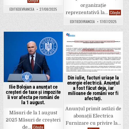
Citește
trebuie
organizație
să
EDITIEDEVRANCEA
27/08/2025
știe
Patron
Citește
reprezentativă la…
persoanele
IMM
aflate
Vranc
EDITIEDEVRANCEA
17/07/2025
în
„Nu
întreținere
măriți
cu
taxele
privire
Statul
la
trebui
declararea
să
Posted
Posted
și
încea
plata
cu
in
in
asigurărilor
reduc
de
propri
sănătate
cheltu
Din iulie, facturi uriașe la
energie electrică. Anunțul
Ilie Bolojan a anunțat ce
a fost făcut deja, iar
creșteri de taxe și impozite
milioane de români vor fi
îi vor afecta pe români de
afectați.
la 1 august.
Anunțul primit astăzi de
Măsuri de la 1 august
abonații Electrica
2025 Măsuri de creșteri
Furnizare cu privire la…
Ilie
Citește
de…