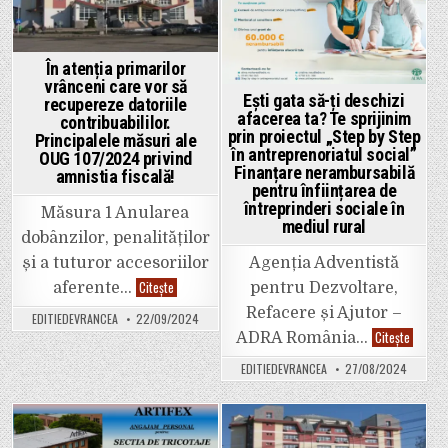
Iulian
Nica,
pentru
a-
l
În atenția primarilor
încarcera.
vrânceni care vor să
Actualizare:
Ești gata să-ți deschizi
Nica
recupereze datoriile
a
afacerea ta? Te sprijinim
contribuabililor.
fost
prin proiectul „Step by Step
Principalele măsuri ale
dus
în antreprenoriatul social”
la
OUG 107/2024 privind
Penitenciarul
Finanțare nerambursabilă
amnistia fiscală!
Mândrești.
pentru înființarea de
întreprinderi sociale în
Măsura 1 Anularea
mediul rural
dobânzilor, penalităților
Agenția Adventistă
și a tuturor accesoriilor
În
Citește
pentru Dezvoltare,
aferente…
atenția
primarilor
Refacere și Ajutor –
EDITIEDEVRANCEA
22/09/2024
vrânceni
Ești
Citește
care
ADRA România…
gata
vor
să-
să
EDITIEDEVRANCEA
27/08/2024
ți
recupereze
deschiz
datoriile
afacer
contribuabililor.
ta?
Principalele
Te
măsuri
sprijini
Posted
Posted
ale