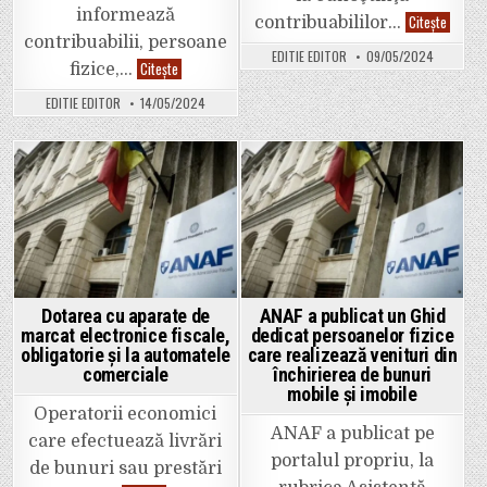
informează
Finanțe
Citește
contribuabililor…
vor
contribuabilii, persoane
recupe
EDITIE EDITOR
09/05/2024
ziua
O
Citește
fizice,…
de
nouă
2
ediţie
EDITIE EDITOR
14/05/2024
mai.
de
Progra
titluri
actuali
de
stat
TEZAUR
cu
Posted
Posted
dobânzi
neimpozabile
in
in
de
până
la
6,85%
pe
an
Dotarea cu aparate de
ANAF a publicat un Ghid
marcat electronice fiscale,
dedicat persoanelor fizice
obligatorie și la automatele
care realizează venituri din
comerciale
închirierea de bunuri
mobile și imobile
Operatorii economici
ANAF a publicat pe
care efectuează livrări
portalul propriu, la
de bunuri sau prestări