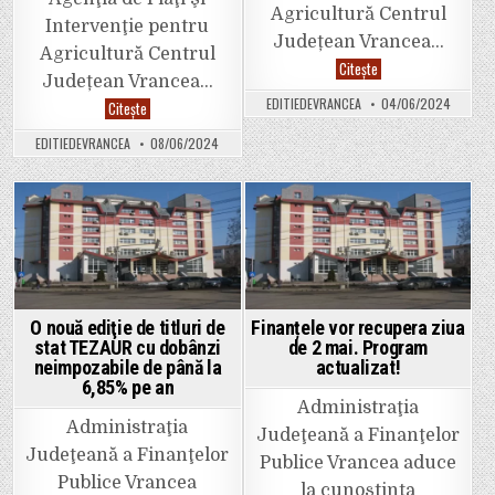
Agricultură Centrul
Intervenţie pentru
Județean Vrancea…
Agricultură Centrul
7
Citește
iunie
Județean Vrancea…
termenul
EDITIEDEVRANCEA
04/06/2024
APIA
Citește
limită
Vrancea:
pentru
S-
depunerea
EDITIEDEVRANCEA
08/06/2024
a
cererii
prelungit
de
termenul
plată
de
în
depunere
Campania
al
Posted
Posted
2024
cererilor
de
in
in
plată
până
la
data
de
O nouă ediţie de titluri de
Finanțele vor recupera ziua
12
stat TEZAUR cu dobânzi
de 2 mai. Program
iunie
2024
neimpozabile de până la
actualizat!
inclusiv!
6,85% pe an
Administraţia
Administraţia
Judeţeană a Finanţelor
Judeţeană a Finanţelor
Publice Vrancea aduce
Publice Vrancea
la cunoştinţa