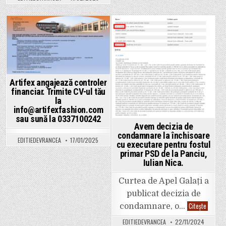
va
proiectul
construi
„Noi
un
Competențe
bloc
pentru
de
Noi
locuințe.
Locuri
Posted
Posted
de
Muncă”
in
in
Cod
SMIS
:
300294
Artifex angajează controler
financiar. Trimite CV-ul tău
la
info@artifexfashion.com
sau sună la 0337100242
Avem decizia de
condamnare la închisoare
EDITIEDEVRANCEA
17/01/2025
cu executare pentru fostul
primar PSD de la Panciu,
Iulian Nica.
Curtea de Apel Galați a
publicat decizia de
Avem
Citește
condamnare, o…
decizia
de
EDITIEDEVRANCEA
22/11/2024
condam