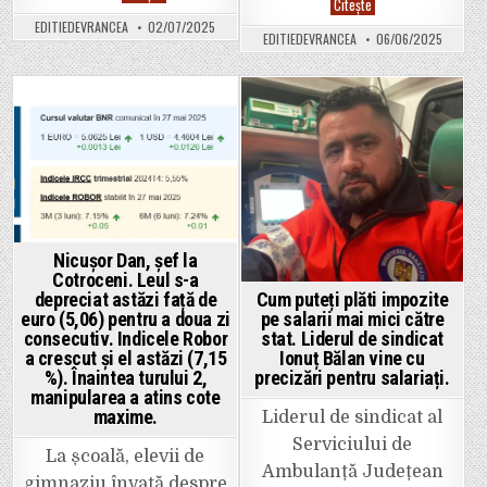
Din
Citește
Bolojan
iulie,
a
EDITIEDEVRANCEA
02/07/2025
facturi
anunțat
EDITIEDEVRANCEA
06/06/2025
uriașe
ce
la
creșteri
energie
de
electrică.
taxe
Anunțul
și
a
Posted
Posted
impozite
fost
îi
făcut
in
in
vor
deja,
afecta
iar
pe
milioane
români
de
de
români
la
vor
1
fi
august.
afectați.
Nicușor Dan, șef la
Cotroceni. Leul s-a
depreciat astăzi față de
Cum puteți plăti impozite
euro (5,06) pentru a doua zi
pe salarii mai mici către
consecutiv. Indicele Robor
stat. Liderul de sindicat
a crescut și el astăzi (7,15
Ionuț Bălan vine cu
%). Înaintea turului 2,
precizări pentru salariați.
manipularea a atins cote
maxime.
Liderul de sindicat al
Serviciului de
La școală, elevii de
Ambulanță Județean
gimnaziu învață despre