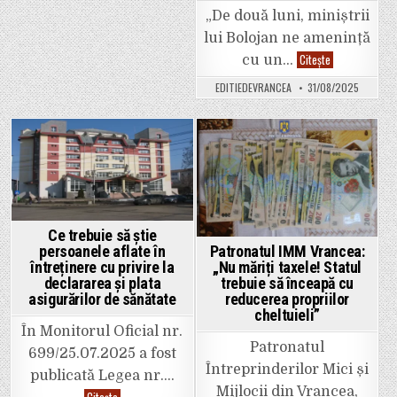
„De două luni, miniștrii
lui Bolojan ne amenință
Petrișor
Citește
cu un…
Peiu
(senator
EDITIEDEVRANCEA
31/08/2025
AUR):
,,Incapacitatea
Guvernului
Bolojan
de
a
Posted
Posted
face
ceea
in
in
ce
a
promis
începe
sa
Ce trebuie să știe
ne
Patronatul IMM Vrancea:
persoanele aflate în
coste
mulți
„Nu măriți taxele! Statul
întreținere cu privire la
bani:
trebuie să înceapă cu
declararea și plata
15
reducerea propriilor
asigurărilor de sănătate
miliarde
de
cheltuieli”
lei
În Monitorul Oficial nr.
pe
an!”
Patronatul
699/25.07.2025 a fost
Întreprinderilor Mici și
publicată Legea nr….
Mijlocii din Vrancea,
Ce