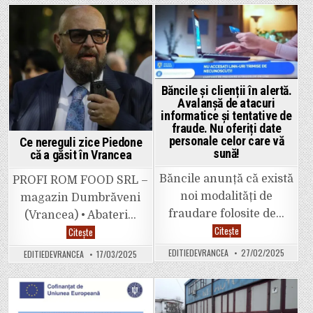
către
la
antreprenorii
Ateneul
vrânceni.
Pastia.
Ei
Posted
Posted
cer
„retragerea
in
in
imediată
a
oricăror
inițiative
Băncile și clienții în alertă.
care
Avalanșă de atacuri
afectează
libera
informatice și tentative de
formare
fraude. Nu oferiți date
a
prețurilor
personale celor care vă
Ce nereguli zice Piedone
și
sună!
că a găsit în Vrancea
negocierea
comercială
între
Băncile anunță că există
PROFI ROM FOOD SRL –
agenții
economici”
noi modalități de
magazin Dumbrăveni
fraudare folosite de…
(Vrancea) • Abateri…
Băncile
Citește
Ce
Citește
și
nereguli
clienții
zice
EDITIEDEVRANCEA
27/02/2025
EDITIEDEVRANCEA
17/03/2025
în
Piedone
alertă.
că
Avalanșă
a
de
găsit
atacuri
în
informatice
Vrancea
Posted
Posted
și