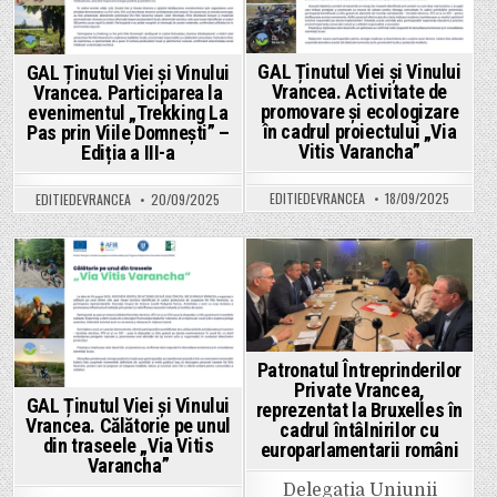
GAL Ținutul Viei și Vinului
GAL Ținutul Viei și Vinului
Vrancea. Activitate de
Vrancea. Participarea la
promovare și ecologizare
evenimentul „Trekking La
în cadrul proiectului „Via
Pas prin Viile Domnești” –
Vitis Varancha”
Ediția a III-a
EDITIEDEVRANCEA
18/09/2025
EDITIEDEVRANCEA
20/09/2025
Posted
Posted
in
in
Patronatul Întreprinderilor
Private Vrancea,
GAL Ținutul Viei și Vinului
reprezentat la Bruxelles în
Vrancea. Călătorie pe unul
cadrul întâlnirilor cu
din traseele „Via Vitis
europarlamentarii români
Varancha”
Delegația Uniunii