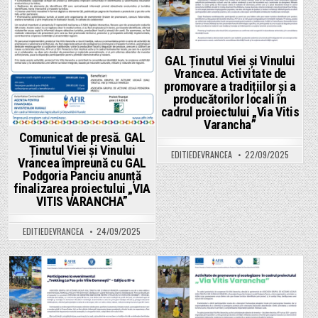
date
bancare.
GAL Ținutul Viei și Vinului
Vrancea. Activitate de
promovare a tradițiilor și a
producătorilor locali în
cadrul proiectului „Via Vitis
Varancha”
Comunicat de presă. GAL
Ținutul Viei și Vinului
EDITIEDEVRANCEA
22/09/2025
Vrancea împreună cu GAL
Podgoria Panciu anunță
finalizarea proiectului „VIA
VITIS VARANCHA”
EDITIEDEVRANCEA
24/09/2025
Posted
Posted
in
in