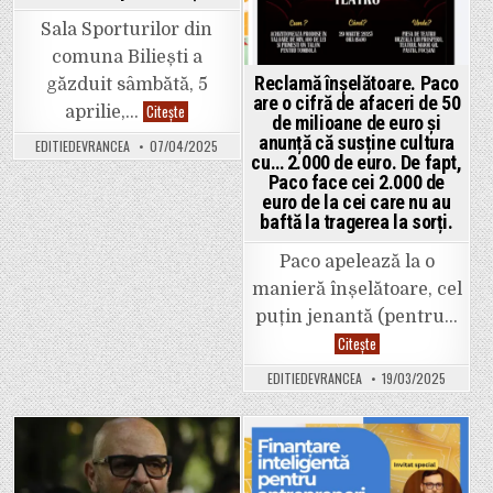
Sala Sporturilor din
comuna Biliești a
Reclamă înșelătoare. Paco
găzduit sâmbătă, 5
are o cifră de afaceri de 50
Cupa
Citește
aprilie,…
de milioane de euro și
GAL
Pădurile
anunță că susține cultura
EDITIEDEVRANCEA
07/04/2025
Dacice
cu… 2.000 de euro. De fapt,
(Handbal
Fete),
Paco face cei 2.000 de
un
euro de la cei care nu au
succes
baftă la tragerea la sorți.
încă
de
la
Paco apelează la o
prima
ediție
manieră înșelătoare, cel
puțin jenantă (pentru…
Reclamă
Citește
înșelătoare.
Paco
EDITIEDEVRANCEA
19/03/2025
are
o
cifră
de
afaceri
de
Posted
Posted
50
de
in
in