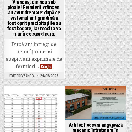
manipularea
Vrancea, din nou sub
a
ploaie! Fermierii vrânceni
atins
cote
au avut dreptate: după ce
maxime.
sistemul antigrindină a
fost oprit precipitațiile au
fost bogate, iar recolta va
fi una extraordinară.
După ani întregi de
nemulțumiri și
suspiciuni exprimate de
Vrancea,
Citește
fermieri…
din
nou
EDITIEDEVRANCEA
24/05/2025
sub
ploaie!
Fermierii
vrânceni
au
avut
Posted
Posted
dreptate:
după
in
in
ce
sistemul
antigrindină
a
fost
Artifex Focșani angajează
oprit
mecanic întreținere în
precipitațiile