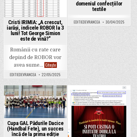
au
domeniul confecțiilor
fost
textile
bogate,
iar
recolta
Cristi IRIMIA: „A crescut,
EDITIEDEVRANCEA
30/04/2025
va
fi
iarăși, indicele ROBOR la 3
una
luni! Tot George Simion
extraordinară.
este de vină?”
Românii cu rate care
depind de ROBOR vor
Cristi
Citește
avea sume…
IRIMIA:
„A
EDITIEDEVRANCEA
22/05/2025
crescut,
iarăși,
indicele
ROBOR
la
3
Posted
Posted
luni!
Tot
in
in
George
Simion
este
de
Cupa GAL Pădurile Dacice
vină?”
(Handbal Fete), un succes
încă de la prima ediție