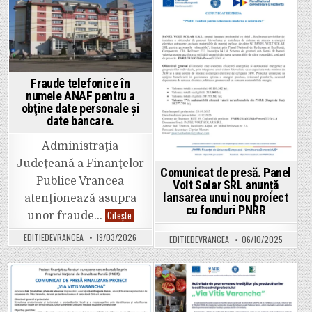
a
obținute
adus
de
Posted
Posted
numai
asociații
nenorociri”,
și
in
in
susține
fundații
Vasilică
Pamfil,
unul
din
Fraude telefonice în
liderii
fermierilor
numele ANAF pentru a
vrânceni
obţine date personale şi
date bancare.
Administraţia
Judeţeană a Finanţelor
Comunicat de presă. Panel
Publice Vrancea
Volt Solar SRL anunță
lansarea unui nou proiect
atenţionează asupra
cu fonduri PNRR
Fraude
Citește
unor fraude…
telefonice
în
EDITIEDEVRANCEA
19/03/2026
EDITIEDEVRANCEA
06/10/2025
numele
ANAF
pentru
a
obţine
date
Posted
Posted
personale
şi
in
in