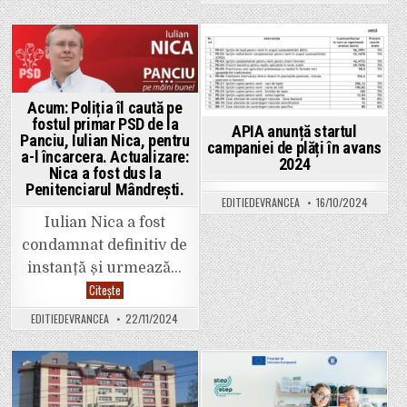
la
închiso
cu
executa
pentru
Posted
Posted
fostul
primar
in
in
PSD
de
Acum: Poliția îl caută pe
la
fostul primar PSD de la
Panciu,
APIA anunță startul
Panciu, Iulian Nica, pentru
Iulian
campaniei de plăți în avans
Nica.
a-l încarcera. Actualizare:
2024
Nica a fost dus la
Penitenciarul Mândrești.
EDITIEDEVRANCEA
16/10/2024
Iulian Nica a fost
condamnat definitiv de
instanță și urmează…
Acum:
Citește
Poliția
îl
EDITIEDEVRANCEA
22/11/2024
caută
pe
fostul
primar
PSD
de
Posted
Posted
la
Panciu,
in
in