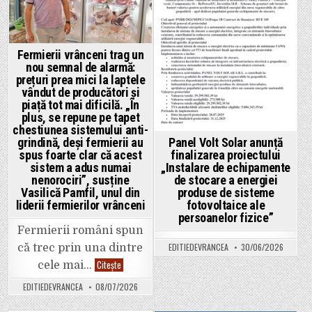
Fermierii vrânceni trag un
nou semnal de alarmă:
prețuri prea mici la laptele
vândut de producători și
piață tot mai dificilă. „În
plus, se repune pe tapet
chestiunea sistemului anti-
grindină, deși fermierii au
Panel Volt Solar anunță
spus foarte clar că acest
finalizarea proiectului
sistem a adus numai
„Instalare de echipamente
nenorociri”, susține
de stocare a energiei
Vasilică Pamfil, unul din
produse de sisteme
liderii fermierilor vrânceni
fotovoltaice ale
persoanelor fizice”
Fermierii români spun
EDITIEDEVRANCEA
30/06/2026
că trec prin una dintre
Fermierii
Citește
cele mai…
vrânceni
trag
EDITIEDEVRANCEA
08/07/2026
un
nou
semnal