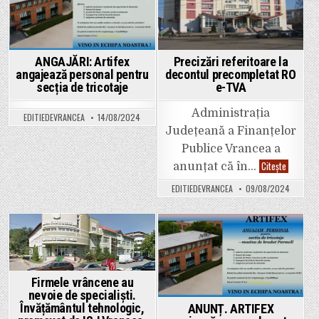
prin
OUG
proiect
in
in
107/2024
„Step
privind
by
amnistia
Step
fiscală!
în
antrepr
ANGAJĂRI: Artifex
Precizări referitoare la
social”
angajează personal pentru
decontul precompletat RO
Finanța
nerambu
secția de tricotaje
e-TVA
pentru
înființa
Administrația
de
EDITIEDEVRANCEA
14/08/2024
întrepri
Județeană a Finanțelor
sociale
în
Publice Vrancea a
mediul
rural
Precizări
Citește
anunțat că în…
referitoa
la
EDITIEDEVRANCEA
09/08/2024
decontul
precompl
RO
e-
TVA
Posted
Posted
in
in
Firmele vrâncene au
nevoie de specialiști.
Învățământul tehnologic,
ANUNȚ. ARTIFEX