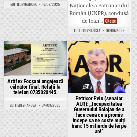
EDITIEDEVRANCEA
16/09/2025
Naționale a Patronatului
Român (UNPR), condusă
Patronatul
Citește
de Ioan…
Întreprinderil
Private
EDITIEDEVRANCEA
06/09/2025
Vrancea,
reprezentat
la
Bruxelles
în
cadrul
Posted
Posted
întâlnirilor
cu
in
in
europarlament
români
Artifex Focșani angajează
călcător final. Relații la
telefon 0735020445.
Petrișor Peiu (senator
AUR): ,,Incapacitatea
EDITIEDEVRANCEA
04/09/2025
Guvernului Bolojan de a
face ceea ce a promis
începe sa ne coste mulți
bani: 15 miliarde de lei pe
an!”