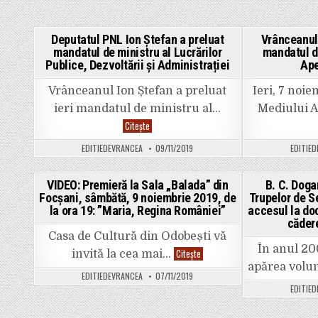
Deputatul PNL Ion Ștefan a preluat
Vrânceanul 
mandatul de ministru al Lucrărilor
mandatul d
Posted
Publice, Dezvoltării și Administrației
Ape
in
Vrânceanul Ion Ștefan a preluat
Ieri, 7 noi
ieri mandatul de ministru al…
Mediului A
Deputatul
Citește
PNL
Ion
EDITIEDEVRANCEA
09/11/2019
EDITIE
Ștefan
a
preluat
mandatul
VIDEO: Premieră la Sala „Balada” din
B. C. Doga
de
Focșani, sâmbătă, 9 noiembrie 2019, de
Trupelor de S
ministru
Posted
al
la ora 19: ”Maria, Regina României”
accesul la do
Lucrărilor
in
căder
Publice,
Dezvoltării
Casa de Cultură din Odobești vă
și
În anul 20
VIDEO:
Citește
Administrației
invită la cea mai…
Premieră
apărea volu
la
EDITIEDEVRANCEA
07/11/2019
Sala
„Balada”
EDITIE
din
Focșani,
sâmbătă,