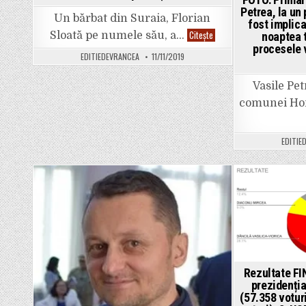
Petrea, la un
Un bărbat din Suraia, Florian
fost implica
Un
Citește
noaptea 
Sloată pe numele său, a…
bărbat
procesele v
din
EDITIEDEVRANCEA
11/11/2019
Suraia
a
murit
Vasile Pe
în
condiții
comunei Hom
suspecte,
după
o
zi
de
EDITIE
muncă
în
Franța.
Familia
are
Posted
Posted
nevoie
de
in
in
ajutor
pentru
a-
i
aduce
trupul
în
Rezultate FI
țară
prezidenția
(57.358 votur