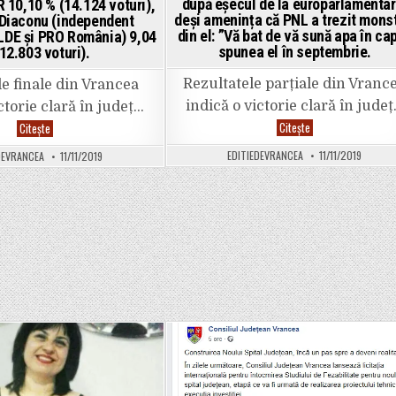
după eșecul de la europarlamentar
R 10,10 % (14.124 voturi),
trecută,
deși amenința că PNL a trezit monst
 Diaconu (independent
când
aducea
din el: ”Vă bat de vă sună apa în cap
LDE și PRO România) 9,04
procesele
spunea el în septembrie.
12.803 voturi).
verbale
de
la
Rezultatele parțiale din Vranc
le finale din Vrancea
alegeri
la
indică o victorie clară în jude
ctorie clară în județ…
Focșani!
Rezultate
Rezultate
Citește
Citește
FINALE
FINALE
alegeri
în
EDITIEDEVRANCEA
11/11/2019
DEVRANCEA
11/11/2019
prezidențiale
Vrancea.
Vrancea.
Alegeri
PNL
prezidențiale
40,49
2019.
%,
1.
PSD
PNL
28,16
40,70%
%,
(57.358
USR
voturi),
9,97
2.
%.
PSD
Oprișan
28,20
a
%
luat
(39.781
iarăși
voturi),
bătaie,
3.
după
USR
Posted
Posted
eșecul
10,10
de
%
in
in
la
(14.124
europarlamentare,
voturi),