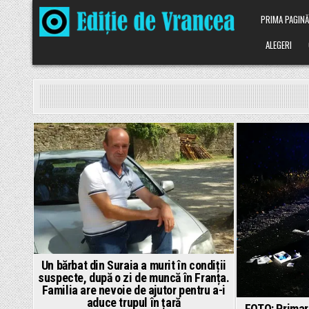
Skip
PRIMA PAGIN
to
content
ALEGERI
Posted
in
Un bărbat din Suraia a murit în condiții
suspecte, după o zi de muncă în Franța.
Familia are nevoie de ajutor pentru a-i
aduce trupul în țară
FOTO: Primar