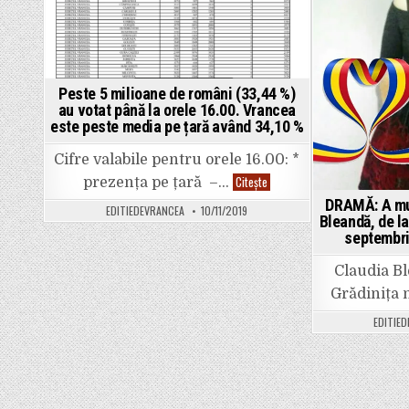
Vrancea.
PNL
are
șanse
mari
să
câștige
primăriile
Peste 5 milioane de români (33,44 %)
din
au votat până la orele 16.00. Vrancea
Focșani,
Adjud,
este peste media pe țară având 34,10 %
Odobești,
dar
și
Cifre valabile pentru orele 16.00: *
Consiliul
Peste
Citește
Județean,
prezența pe țară –…
5
la
milioane
DRAMĂ: A mu
localele
EDITIEDEVRANCEA
10/11/2019
de
din
Bleandă, de la
români
2020”.
septembri
(33,44
%)
au
Claudia Bl
votat
până
Grădinița n
la
orele
16.00.
EDITIE
Vrancea
este
peste
media
pe
țară
având