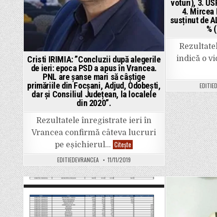
voturi), 3. US
4. Mircea
susținut de A
% (
Rezultate
indică o vi
Cristi IRIMIA: ”Concluzii după alegerile
de ieri: epoca PSD a apus în Vrancea.
PNL are șanse mari să câștige
primăriile din Focșani, Adjud, Odobești,
EDITIE
dar și Consiliul Județean, la localele
din 2020”.
Rezultatele înregistrate ieri în
Vrancea confirmă câteva lucruri
Cristi
Citește
pe eșichierul…
IRIMIA:
”Concluzii
EDITIEDEVRANCEA
11/11/2019
după
alegerile
de
ieri:
epoca
PSD
Posted
a
apus
in
în