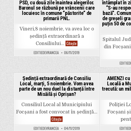
de
PSD, cu două zile înaintea alegerilor.
întâmplat în z
in
o
in
Baronul se răzbună pe vrâncenii care
”S-au respec
autoutilitară
locuiesc în comune ”păstorite” de
bază”. Comuni
și
de
primarii PNL.
de greșeli gra
un
puțin 50 de c
autoturism,
pe
Vineri,8 noiembrie, va avea loc o
DN
2
ședință extraordinară a
–
Spitalul Jud
BĂTAIE
Citește
E
Consiliului…
DE
din Focșani
85,
JOC:
lângă
EDITIEDEVRANCEA
06/11/2019
Oprișan
Cerdac,
alocă
aproape
bani
de
EDITIE
numai
intersecția
la
spre
comune
Cotești
conduse
Ședință extraordinară de Consiliu
AMENZI cu d
de
Local, marți, 5 noiembrie. Vom avea
Locală a Mu
Posted
Pos
primari
parte de un nou duel la distanță între
PSD,
trecută: un mi
in
in
cu
Misăilă și Oprișan?
două
zile
înaintea
Consiliul Local al Municipiului
Poliţiei 
alegerilor.
Baronul
Focşani a fost convocat în şedinţă…
Focșani și
se
Ședință
Citește
răzbună
pen
extraordinară
pe
de
vrâncenii
EDITIEDEVRANCEA
04/11/2019
EDITIE
Consiliu
care