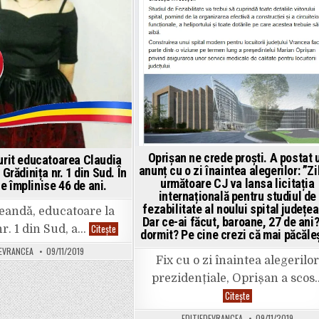
deși
4.
amenința
Mircea
că
Diaconu
PNL
(independent
a
susținut
trezit
de
monstrul
ALDE
din
și
el:
PRO
”Vă
România)
bat
9,04
de
%
vă
(12.803
sună
voturi).
apa
în
cap!”,
Oprișan ne crede proști. A postat 
rit educatoarea Claudia
spunea
anunț cu o zi înaintea alegerilor: ”Zi
el
 Grădinița nr. 1 din Sud. În
în
următoare CJ va lansa licitația
e împlinise 46 de ani.
septembrie.
internațională pentru studiul de
fezabilitate al noului spital județea
eandă, educatoare la
Dar ce-ai făcut, baroane, 27 de ani?
DRAMĂ:
Citește
r. 1 din Sud, a…
dormit? Pe cine crezi că mai păcăle
A
murit
DEVRANCEA
09/11/2019
educatoarea
Fix cu o zi înaintea alegerilor
Claudia
Bleandă,
prezidențiale, Oprișan a scos
de
la
Oprișan
Citește
Grădinița
ne
nr.
crede
EDITIEDEVRANCEA
09/11/2019