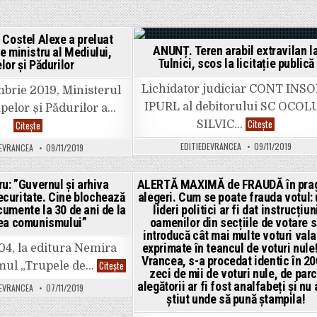
din
Pe
acest
cine
an!
crezi
Lista
că
Costel Alexe a preluat
celor
mai
ANUNȚ. Teren arabil extravilan l
e ministru al Mediului,
14
păcălești?
Posted
Posted
candidați!
Tulnici, scos la licitație publică
lor și Pădurilor
in
in
Lichidator judiciar CONT INS
embrie 2019, Ministerul
IPURL al debitorului SC OCOL
pelor și Pădurilor a…
ANUNȚ.
Citește
Vrânceanul
Citește
SILVIC…
Teren
Costel
arabil
Alexe
EDITIEDEVRANCEA
09/11/2019
DEVRANCEA
09/11/2019
extravilan
a
la
preluat
Tulnici,
mandatul
scos
de
ru: ”Guvernul și arhiva
ALERTĂ MAXIMĂ de FRAUDĂ în pra
la
ministru
ecuritate. Cine blochează
alegeri. Cum se poate frauda votul: 
licitație
al
Posted
Posted
publică
Mediului,
cumente la 30 de ani de la
lideri politici ar fi dat instrucțiun
Apelor
in
in
ea comunismului”
oamenilor din secțiile de votare s
și
Pădurilor
introducă cât mai multe voturi vala
exprimate în teancul de voturi nule!
04, la editura Nemira
Vrancea, s-a procedat identic în 20
B.
Citește
mul „Trupele de…
zeci de mii de voturi nule, de par
C.
Dogaru:
alegătorii ar fi fost analfabeți și nu a
DEVRANCEA
07/11/2019
”Guvernul
știut unde să pună ștampila!
și
arhiva