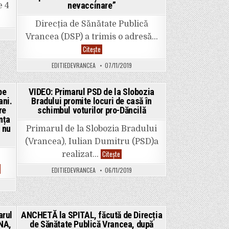
nevaccinare”
e 4
ERTĂ
XIMĂ
Direcția de Sănătate Publică
AUDĂ
Vrancea (DSP) a trimis o adresă…
Direcția
Citește
ag
de
Sănătate
egeri.
EDITIEDEVRANCEA
07/11/2019
Publică
um
Vrancea
a
ate
cerut
auda
pe
VIDEO: Primarul PSD de la Slobozia
interzicerea
tul:
ani.
Bradului promite locuri de casă în
accesului
Posted
ii
copiilor
re
schimbul voturilor pro-Dăncilă
eri
nevaccinați
in
itici
nța
în
 nu
Grădinița
Primarul de la Slobozia Bradului
18,
t
deși
(Vrancea), Iulian Dumitru (PSD)a
strucțiuni
vaccinarea
menilor
VIDEO:
Citește
realizat…
nu
n
Primarul
este
cțiile
PSD
FOTO:
obligatorie,
EDITIEDEVRANCEA
06/11/2019
de
”INCUBATORUL
iar
tare
la
i
Constituția
Slobozia
dă
României
troducă
Bradului
de
garantează
t
promite
gol
DREPTUL
i
locuri
pe
la
lte
de
arul
cei
ANCHETĂ la SPITAL, făcută de Direcția
educație!
turi
casă
de
Directorul
labil
DNA,
de Sănătate Publică Vrancea, după
Posted
în
la
DSP: