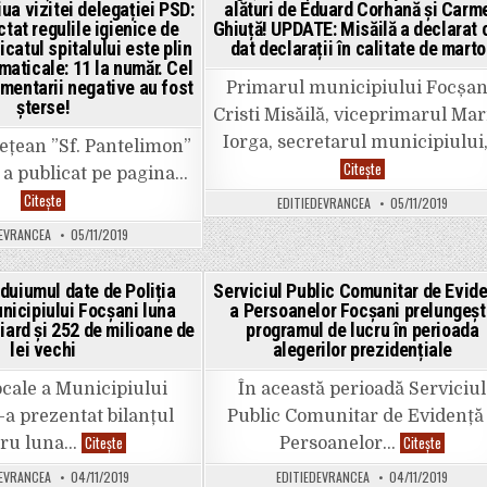
ex
oficialii
iua vizitei delegației PSD:
alături de Eduard Corhană și Carm
în
Spitalului
in
tat regulile igienice de
Ghiuță! UPDATE: Misăilă a declarat 
te
Județean:
de
catul spitalului este plin
delegația
dat declarații în calitate de marto
vo
PSD
maticale: 11 la număr. Cel
nu
a
omentarii negative au fost
În
Primarul municipiului Focșan
intrat
Vr
și
șterse!
s-
Cristi Misăilă, viceprimarul Mar
în
a
salonul
Iorga, secretarul municipiului
pr
cu
ețean ”Sf. Pantelimon”
id
bebeluși
SURSE:
Citește
în
 a publicat pe pagina…
în
Primarul
20
incubatoare,
Misăilă
Cum
Citește
ze
acolo
EDITIEDEVRANCEA
05/11/2019
și
justifică
de
unde
viceprimarul
Spitalul
mi
securitatea
DEVRANCEA
05/11/2019
Iorga,
Județean
de
medicală
audiați
”Sf.
vo
ar
astăzi
Pantelimon”
nu
trebui
de
Focșani
de
să
uiumul date de Poliția
Serviciul Public Comunitar de Evid
procurorii
ceea
pa
fie
DNA,
nicipiului Focșani luna
a Persoanelor Focșani prelungeșt
ce
al
ted
Posted
maximă.
alături
s-
ar
liard și 252 de milioane de
programul de lucru în perioada
de
a
in
fi
lei vechi
alegerilor prezidențiale
Eduard
întâmplat
fo
Corhană
în
an
și
ziua
și
Locale a Municipiului
În această perioadă Serviciul
Carmen
vizitei
nu
Ghiuță!
delegației
ar
-a prezentat bilanțul
Public Comunitar de Evidență
UPDATE:
PSD:
fi
Misăilă
”S-
șt
AMENZI
Serviciu
Citește
Citește
tru luna…
Persoanelor…
a
au
un
cu
Public
declarat
respectat
să
duiumul
Comunit
DEVRANCEA
04/11/2019
EDITIEDEVRANCEA
că
04/11/2019
regulile
pu
date
de