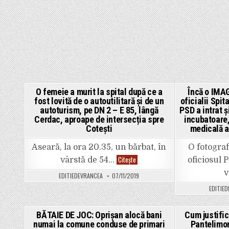
9
noiembrie
2019,
de
la
ora
19:
”Maria,
Regina
României”
O femeie a murit la spital după ce a
Încă o IMAG
fost lovită de o autoutilitară și de un
oficialii Spit
Posted
Pos
autoturism, pe DN 2 – E 85, lângă
PSD a intrat ș
in
in
Cerdac, aproape de intersecția spre
incubatoare,
Cotești
medicală a
Aseară, la ora 20.35, un bărbat, în
O fotograf
O
Citește
vârstă de 54…
oficiosul
femeie
a
v
EDITIEDEVRANCEA
07/11/2019
murit
la
EDITIE
spital
după
ce
a
BĂTAIE DE JOC: Oprișan alocă bani
Cum justific
fost
numai la comune conduse de primari
Pantelimon
lovită
Posted
Pos