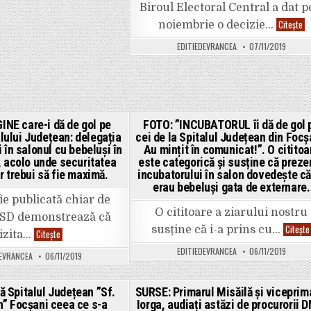
Trupelor
Biroul Electoral Central a dat p
de
Securitate.
AL
Citește
noiembrie o decizie…
Cine
MA
blochează
de
EDITIEDEVRANCEA
07/11/2019
accesul
FR
la
în
documente
pr
la
de
30
al
de
C
ani
se
de
po
la
fr
INE care-i dă de gol pe
FOTO: ”INCUBATORUL îi dă de gol 
căderea
vo
alului Județean: delegația
cei de la Spitalul Județean din Focș
comunismului”
ted
Posted
un
i în salonul cu bebeluși în
Au mințit în comunicat!”. O cititoa
lid
in
pol
 acolo unde securitatea
este categorică și susține că preze
ar
r trebui să fie maximă.
incubatorului în salon dovedește că
fi
da
erau bebeluși gata de externare.
in
ie publicată chiar de
oa
O cititoare a ziarului nostru
di
 PSD demonstrează că
se
Citește
susține că i-a prins cu…
de
Încă
Citește
izita…
vo
o
î
să
IMAGINE
EDITIEDEVRANCEA
06/11/2019
DEVRANCEA
06/11/2019
in
care-
câ
i
ma
dă
mu
de
ă Spitalul Județean ”Sf.
SURSE: Primarul Misăilă și viceprim
vo
gol
va
” Focșani ceea ce s-a
Iorga, audiați astăzi de procurorii 
pe
ted
Posted