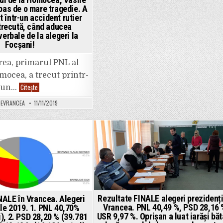
 pas de o mare tragedie. A
t într-un accident rutier
trecută, când aducea
erbale de la alegeri la
Focșani!
trea, primarul PNL al
ocea, a trecut printr-
FOTO:
Citește
un…
Primarul
de
DEVRANCEA
11/11/2019
la
Homocea,
Vasile
Petrea,
la
un
Posted
pas
de
in
o
mare
tragedie.
A
fost
implicat
într-
Rezultate FINALE alegeri prezidenț
NALE în Vrancea. Alegeri
un
Vrancea. PNL 40,49 %, PSD 28,16 
le 2019. 1. PNL 40,70%
accident
rutier
USR 9,97 %. Oprișan a luat iarăși băt
i), 2. PSD 28,20 % (39.781
noaptea