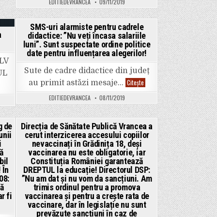
EDITIEDEVRANCEA
09/11/2019
primul
tur
al
alegerilor
SMS-uri alarmiste pentru cadrele
prezidențiale.
a
didactice: ”Nu veți încasa salariile
AEP
Posted
a
luni”. Sunt suspectate ordine politice
anunțat
in
date pentru influențarea alegerilor!
că
OLV
pe
listele
Sute de cadre didactice din județ
UL
electorale
permanente
SMS-
Citește
au primit astăzi mesaje…
figurează
uri
18,2
alarmiste
EDITIEDEVRANCEA
08/11/2019
milioane
pentru
de
cadrele
români.
didactice:
Vezi
”Nu
în
g de
Direcția de Sănătate Publică Vrancea a
veți
articol
încasa
unii
cerut interzicerea accesului copiilor
Posted
câți
salariile
i
nevaccinați în Grădinița 18, deși
alegători
luni”.
in
sunt
Sunt
ă
vaccinarea nu este obligatorie, iar
în
suspectate
bil
Constituția României garantează
fiecare
ordine
localitate
 În
DREPTUL la educație! Directorul DSP:
politice
din
date
08:
”Nu am dat și nu vom da sancțiuni. Am
Vrancea!
pentru
că
trimis ordinul pentru a promova
influențarea
alegerilor!
r fi
vaccinarea și pentru a crește rata de
vaccinare, dar în legislație nu sunt
prevăzute sancțiuni în caz de