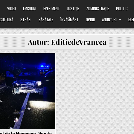
Ă
VIDEO
EMISIUNI
EVENIMENT
JUSTIȚIE
ADMINISTRAȚIE
POLITIC
CULTURĂ
STRĂZI
SĂNĂTATE
ÎNVĂȚĂMÂNT
OPINII
ANUNȚURI
EXE
Autor:
EditiedeVrancea
Posted
in
ul de la Homocea, Vasile