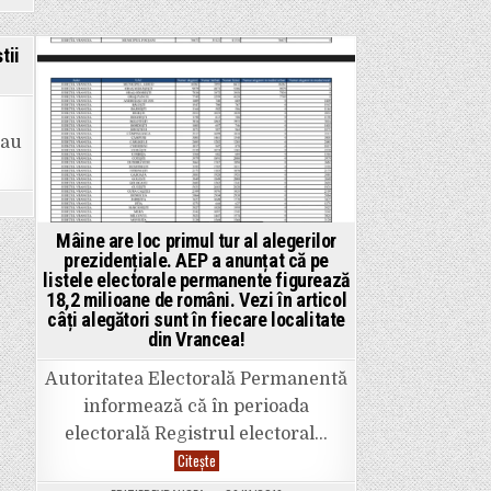
tii
Posted
in
 au
i
nță!
e
Mâine are loc primul tur al alegerilor
prezidențiale. AEP a anunțat că pe
e
listele electorale permanente figurează
țiunile
rale!
18,2 milioane de români. Vezi în articol
câți alegători sunt în fiecare localitate
din Vrancea!
Autoritatea Electorală Permanentă
informează că în perioada
electorală Registrul electoral…
Mâine
Citește
are
loc