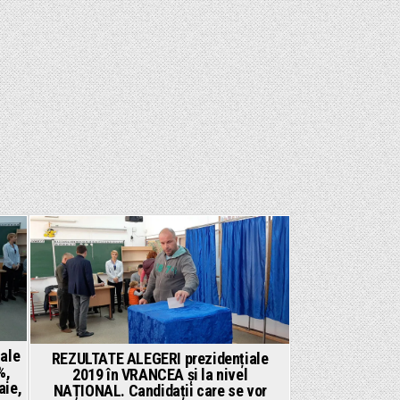
Posted
in
iale
REZULTATE ALEGERI prezidențiale
%,
2019 în VRANCEA și la nivel
aie,
NAȚIONAL. Candidații care se vor