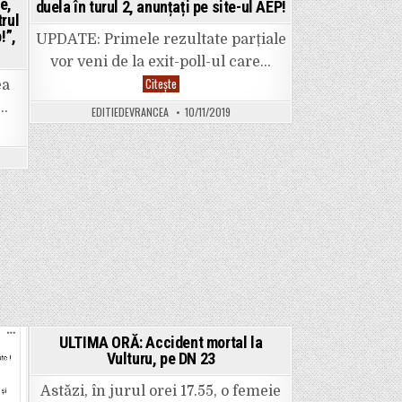
e,
duela în turul 2, anunțați pe site-ul AEP!
rul
!”,
UPDATE: Primele rezultate parțiale
vor veni de la exit-poll-ul care…
REZULTATE
Citește
ea
ALEGERI
prezidențiale
ț…
EDITIEDEVRANCEA
10/11/2019
2019
în
VRANCEA
și
la
nivel
NAȚIONAL.
Candidații
care
se
vor
duela
în
turul
2,
anunțați
pe
site-
ul
AEP!
ULTIMA ORĂ: Accident mortal la
Vulturu, pe DN 23
Posted
in
Astăzi, în jurul orei 17.55, o femeie