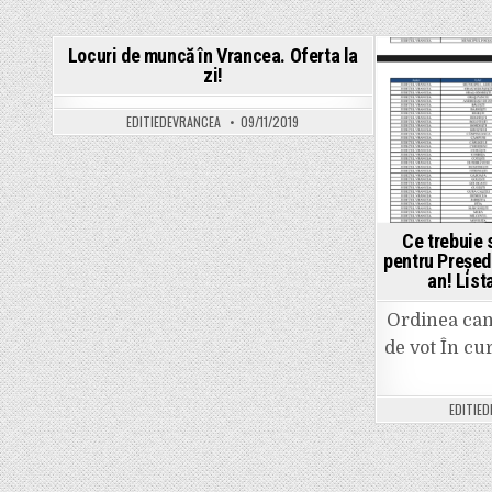
34,10
%
Locuri de muncă în Vrancea. Oferta la
zi!
Posted
Po
in
in
EDITIEDEVRANCEA
09/11/2019
Ce trebuie s
pentru Președ
an! List
Ordinea cand
de vot În cu
EDITIE