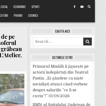
LOCAL
ECONOMIC
SPORT
CUTĂRI
PROMO
COOKIES
CAUTĂ AICI
 de pe
Search
șoferul
for:
e grăbeau
’Atelier,
ULTIMELE ȘTIRI
Primarul Misăilă îi jignește pe
actorii îndepărtați din Teatrul
Pastia: „Ei gândesc ca niște
socialiști atunci când vorbesc
despre salariile ”ce li se
cuvin”!”
01/08/2026
RMN-ul Spitalului Județean de