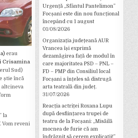
Urgență „Sfântul Pantelimon”
Focșani este din nou funcțional
începând cu 1 august
01/08/2026
Organizația județeană AUR
Vrancea își exprimă
a)
erau
dezamăgirea față de modul în
ei Crisamina
care majoritatea PSD – PNL –
ierul Sud)
FD – PMP din Consiliul local
 știe încă
Focșani a înțeles să distrugă
 altcineva
arta teatrală din județ.
31/07/2026
nform
Reacția actriței Roxana Lupu
după desființarea trupei de
 la
teatru de la Focșani: „Misăilă
”. Vom reveni
mocnea de furie că am
îndrăznit să cerem explicații!”