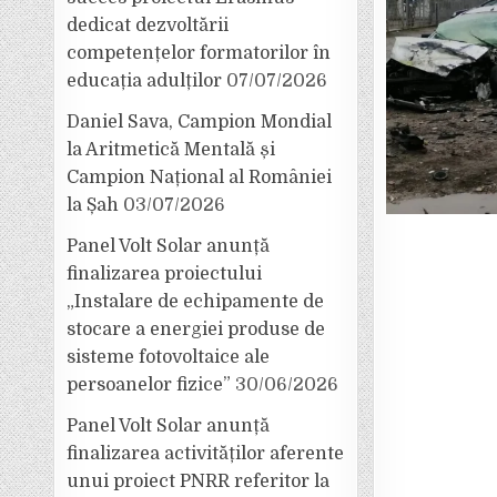
dedicat dezvoltării
competențelor formatorilor în
educația adulților
07/07/2026
Daniel Sava, Campion Mondial
la Aritmetică Mentală și
Campion Național al României
la Șah
03/07/2026
Panel Volt Solar anunță
finalizarea proiectului
„Instalare de echipamente de
stocare a energiei produse de
sisteme fotovoltaice ale
persoanelor fizice”
30/06/2026
Panel Volt Solar anunță
finalizarea activităților aferente
unui proiect PNRR referitor la