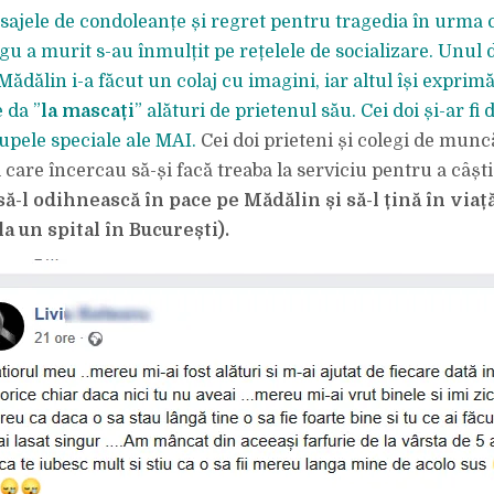
jele de condoleanțe și regret pentru tragedia în urma 
u a murit s-au înmulțit pe rețelele de socializare. Unul 
 Mădălin i-a făcut un colaj cu imagini, iar altul își exprim
 da ”
la mascați
” alături de prietenul său. Cei doi și-ar fi 
rupele speciale ale MAI.
Cei doi prieteni și colegi de munc
i care încercau să-și facă treaba la serviciu pentru a câșt
-l odihnească în pace pe Mădălin și să-l țină în viaț
la un spital în București).