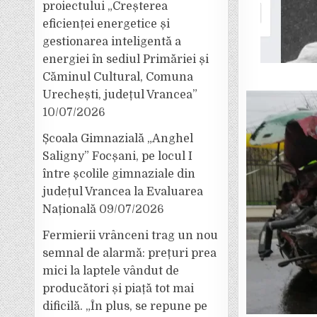
proiectului „Creșterea
eficienței energetice și
gestionarea inteligentă a
energiei în sediul Primăriei și
Căminul Cultural, Comuna
Urechești, județul Vrancea”
10/07/2026
Școala Gimnazială „Anghel
Saligny” Focșani, pe locul I
între școlile gimnaziale din
județul Vrancea la Evaluarea
Națională
09/07/2026
Fermierii vrânceni trag un nou
semnal de alarmă: prețuri prea
mici la laptele vândut de
producători și piață tot mai
dificilă. „În plus, se repune pe