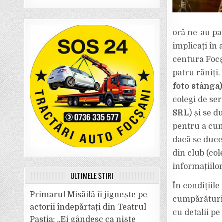
oră ne-au par
implicați în 
centura Focș
patru răniți.
foto stânga
colegi de ser
SRL
) și se 
pentru a cum
dacă se duce
din club (co
informațiilo
ULTIMELE ȘTIRI
În condițiil
Primarul Misăilă îi jignește pe
cumpărături,
actorii îndepărtați din Teatrul
cu detalii pe
Pastia: „Ei gândesc ca niște