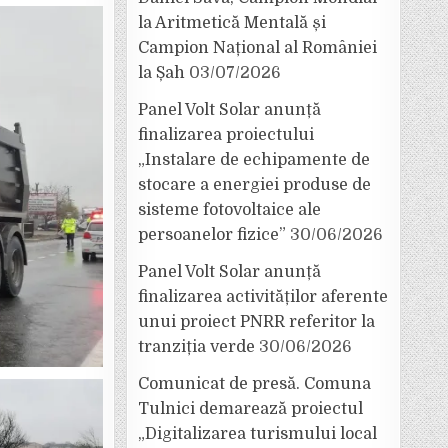
la Aritmetică Mentală și
Campion Național al României
la Șah
03/07/2026
Panel Volt Solar anunță
finalizarea proiectului
„Instalare de echipamente de
stocare a energiei produse de
sisteme fotovoltaice ale
persoanelor fizice”
30/06/2026
Panel Volt Solar anunță
finalizarea activităților aferente
unui proiect PNRR referitor la
tranziția verde
30/06/2026
Comunicat de presă. Comuna
Tulnici demarează proiectul
„Digitalizarea turismului local