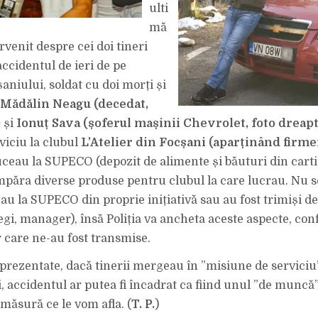
IONUȚ
ulti
SAVA,
ȘOFERUL
mă
MAȘINII
CHEVROLET,
venit despre cei doi tineri
ERAU
ÎN
TIMPUL
accidentul de ieri de pe
SERVICIULUI
ȘI
aniului, soldat cu doi morți și
SE
GRĂBEAU
Mădălin Neagu (decedat,
SĂ
AJUNGĂ
)
și
Ionuț Sava (șoferul mașinii Chevrolet, foto dreapt
LA
SUPECO
SĂ
viciu la clubul
L’Atelier din Focșani (aparținând firm
FACĂ
CUMPĂRĂTURI
duceau la SUPECO (depozit de alimente și băuturi din cart
PENTRU
L’ATELIER,
păra diverse produse pentru clubul la care lucrau. Nu se
LOCUL
UNDE
au la SUPECO din proprie inițiativă sau au fost trimiși de
LUCRAU.
legi, manager), însă Poliția va ancheta aceste aspecte, co
r care ne-au fost transmise.
e prezentate, dacă tinerii mergeau în ”misiune de serviciu”
 accidentul ar putea fi încadrat ca fiind unul ”de muncă
 măsură ce le vom afla. (
T. P.
)