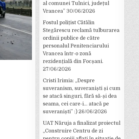
al comunei Tulnici, județul
Vrancea”
30/06/2026
Fostul polițist Cătălin
Stegărescu reclamă tulburarea
ordinii publice de către
personalul Penitenciarului
Vrancea într-o zonă
rezidențială din Focșani.
27/06/2026
Cristi Irimia: „Despre
suveranism, suveraniști și cum
se atacă singuri, fără să-și dea
seama, cei care-i… atacă pe
suveraniști” :)
26/06/2026
UAT Năruja a finalizat proiectul
„Construire Centru de zi
pentru copiii aflați în situație de