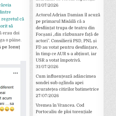
căreia
31/07/2026
dintre
Actorul Adrian Damian îl acuză
ă regretul că
pe primarul Misăilă că a
dorit să
desființat trupa de teatru din
ă erau doi
Focșani „din răzbunare față de
iga o pâine.
actori”. Consilierii PSD, PNL și
ă pe Ionuț
FD au votat pentru desființare,
în timp ce AUR s-a abținut, iar
USR a votat împotrivă.
31/07/2026
Cum influențează adâncimea
sondei sub oglinda apei
acuratețea citirilor batimetrice
27/07/2026
Vremea în Vrancea. Cod
Portocaliu de ploi torențiale