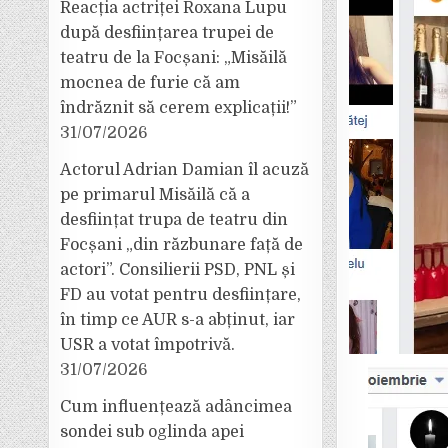
Reacția actriței Roxana Lupu
după desființarea trupei de
teatru de la Focșani: „Misăilă
mocnea de furie că am
îndrăznit să cerem explicații!”
31/07/2026
Actorul Adrian Damian îl acuză
pe primarul Misăilă că a
desființat trupa de teatru din
Focșani „din răzbunare față de
actori”. Consilierii PSD, PNL și
FD au votat pentru desființare,
în timp ce AUR s-a abținut, iar
USR a votat împotrivă.
31/07/2026
Cum influențează adâncimea
sondei sub oglinda apei