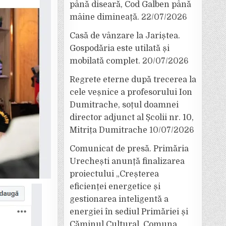
până diseară, Cod Galben până
mâine dimineață.
22/07/2026
Casă de vânzare la Jariștea.
Gospodăria este utilată și
mobilată complet.
20/07/2026
Regrete eterne după trecerea la
cele veșnice a profesorului Ion
Dumitrache, soțul doamnei
director adjunct al Școlii nr. 10,
Mitrița Dumitrache
10/07/2026
Comunicat de presă. Primăria
Urechești anunță finalizarea
proiectului „Creșterea
eficienței energetice și
gestionarea inteligentă a
energiei în sediul Primăriei și
Căminul Cultural, Comuna