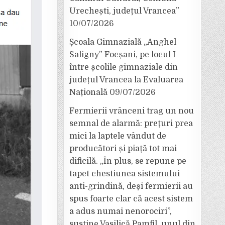
Urechești, județul Vrancea”
10/07/2026
Școala Gimnazială „Anghel
Saligny” Focșani, pe locul I
între școlile gimnaziale din
județul Vrancea la Evaluarea
Națională
09/07/2026
Fermierii vrânceni trag un nou
semnal de alarmă: prețuri prea
mici la laptele vândut de
producători și piață tot mai
dificilă. „În plus, se repune pe
tapet chestiunea sistemului
anti-grindină, deși fermierii au
spus foarte clar că acest sistem
a adus numai nenorociri”,
susține Vasilică Pamfil, unul din