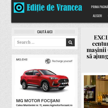
Skip
PRIMA PAGIN
to
content
ALEGERI
CAUTĂ AICI
EXCLU
Search
centur
for:
mașinii 
să ajung