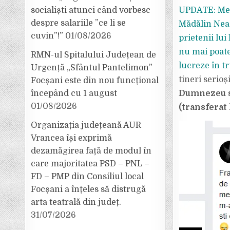
socialiști atunci când vorbesc
UPDATE: Mesa
despre salariile ”ce li se
Mădălin Neag
cuvin”!”
01/08/2026
prietenii lui
nu mai poate
RMN-ul Spitalului Județean de
lucreze în t
Urgență „Sfântul Pantelimon”
tineri serioș
Focșani este din nou funcțional
începând cu 1 august
Dumnezeu să
01/08/2026
(transferat 
Organizația județeană AUR
Vrancea își exprimă
dezamăgirea față de modul în
care majoritatea PSD – PNL –
FD – PMP din Consiliul local
Focșani a înțeles să distrugă
arta teatrală din județ.
31/07/2026