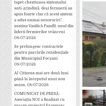
tapet chestiunea sistemului
anti-grindină, deși fermierii au
spus foarte clar că acest sistem
a adus numai nenorociri”,
susține Vasilică Pamfil, unul din
liderii fermierilor vrânceni
08/07/2026
Se prelungesc contractele
pentru parcările rezidențiale
din Municipiul Focșani
08/07/2026
AI Citizens mai are două luni
până la începutul unui nou
sezon.
08/07/2026
COMUNICAT DE PRESĂ:
Asociația NOI a finalizat cu
succes proiectul Erasmus+