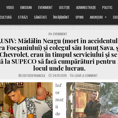
Ă
VIDEO
EMISIUNI
EVENIMENT
JUSTIȚIE
ADMINISTRAȚIE
POLITIC
CULTURĂ
STRĂZI
SĂNĂTATE
ÎNVĂȚĂMÂNT
OPINII
ANUNȚURI
EXE
POSTED
EVENIMENT
IN
SIV: Mădălin Neagu (mort în accidentul
a Focșaniului) și colegul său Ionuț Sava, 
Chevrolet, erau în timpul serviciului și s
ă la SUPECO să facă cumpărături pentru L
locul unde lucrau.
ON
EDITIEDEVRANCEA
24/11/2019
LEAVE A COMMENT
EXCLUSIV:
MĂDĂLIN
NEAGU
Inf
(MORT
ÎN
or
ACCIDENTUL
DE
maț
PE
CENTURA
ii
FOCȘANIULUI)
ȘI
COLEGUL
de
SĂU