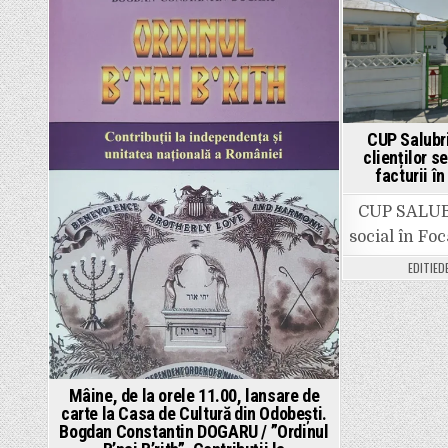
Posted
Po
in
in
CUP Salubri
clienților s
facturii 
CUP SALUBR
social în Fo
EDITIED
Mâine, de la orele 11.00, lansare de
carte la Casa de Cultură din Odobești.
Bogdan Constantin DOGARU / ”Ordinul