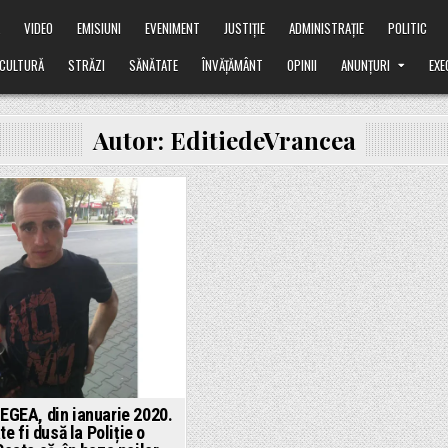
Ă
VIDEO
EMISIUNI
EVENIMENT
JUSTIȚIE
ADMINISTRAȚIE
POLITIC
CULTURĂ
STRĂZI
SĂNĂTATE
ÎNVĂȚĂMÂNT
OPINII
ANUNȚURI
EXE
Autor:
EditiedeVrancea
ted
EGEA, din ianuarie 2020.
e fi dusă la Poliție o