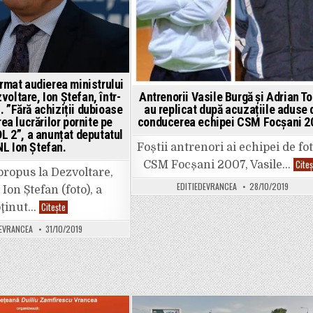
ulterior
la
Psihiatrie,
și
cetățenii
cu
probleme
psihice
care
rmat audierea ministrului
circulă
Antrenorii Vasile Burgă și Adrian T
voltare, Ion Ștefan, într-
liber
prin
au replicat după acuzațiile aduse 
c. ”Fără achiziții dubioase
Focșani!
conducerea echipei CSM Focșani 2
ea lucrărilor pornite pe
L 2”, a anunțat deputatul
L Ion Ștefan.
Foștii antrenori ai echipei de fo
Cite
CSM Focșani 2007, Vasile…
propus la Dezvoltare,
EDITIEDEVRANCEA
28/10/2019
 Ion Ștefan (foto), a
PSD
Citește
bţinut…
a
transformat
DEVRANCEA
31/10/2019
audierea
ministrului
propus
la
Dezvoltare,
Ion
Ștefan,
într-
un