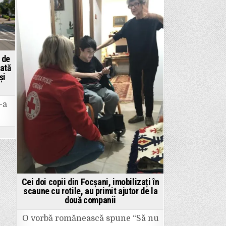
la
Posted
pauză
in
în
fața
Sovejei
 de
uată
și
-a
ULTIMA
ORĂ:
O
femeie
a
fost
ovită
de
o
mașină
pe
Cei doi copii din Focșani, imobilizați în
trecerea
scaune cu rotile, au primit ajutor de la
de
două companii
pietoni
situată
a
O vorbă romănească spune “Să nu
intersecția