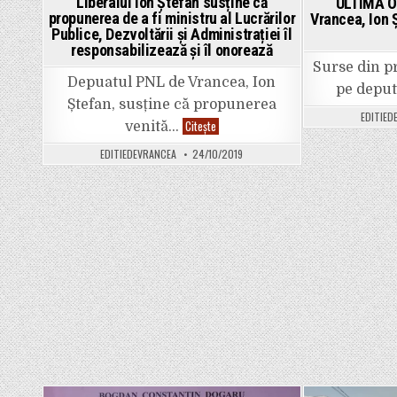
Liberalul Ion Ștefan susține că
ULTIMA O
propunerea de a fi ministru al Lucrărilor
Vrancea, Ion 
Publice, Dezvoltării și Administrației îl
responsabilizează și îl onorează
Surse din p
Depuatul PNL de Vrancea, Ion
pe depu
Ștefan, susține că propunerea
EDITIED
Liberalul
Citește
venită…
Ion
Ștefan
EDITIEDEVRANCEA
24/10/2019
susține
că
propunerea
de
a
fi
ministru
al
Lucrărilor
Publice,
Dezvoltării
și
Administrației
îl
responsabilizează
și
îl
onorează