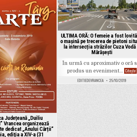
circ
ted
Posted
politic.
”Fără
in
achiziții
dubioase
și
continuarea
lucrărilor
pornite
ULTIMA ORĂ: O femeie a fost lovită
pe
PNDL
o mașină pe trecerea de pietoni sit
1
la intersecția străzilor Cuza Vodă 
și
Mărășești
PNDL
2”,
a
În urmă cu aproximativ o oră s
anunțat
deputatul
Citește
produs un eveniment…
PNL
Ion
Ștefan.
EDITIEDEVRANCEA
25/10/2019
l
ca Județeană „Duiliu
” Vrancea organizează
te dedicat „Anului Cărții”
l
a, ediţia a XIV-a (31