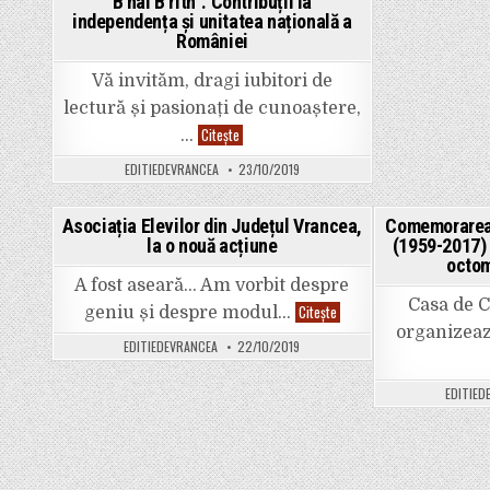
Bʼnai Bʼrith”. Contribuții la
independența și unitatea națională a
României
Vă invităm, dragi iubitori de
lectură și pasionați de cunoaștere,
Mâine,
Citește
…
de
la
EDITIEDEVRANCEA
23/10/2019
orele
11.00,
lansare
de
Asociația Elevilor din Județul Vrancea,
Comemorarea 
carte
la o nouă acțiune
(1959-2017) 
la
Posted
P
Casa
octom
de
in
i
A fost aseară… Am vorbit despre
Cultură
din
Casa de C
Asociația
Citește
geniu și despre modul…
Odobești.
Elevilor
Bogdan
organizeaz
din
Constantin
EDITIEDEVRANCEA
22/10/2019
Județul
DOGARU
Vrancea,
/
la
”Ordinul
EDITIED
o
Bʼnai
nouă
Bʼrith”.
acțiune
Contribuții
la
independența
și
unitatea