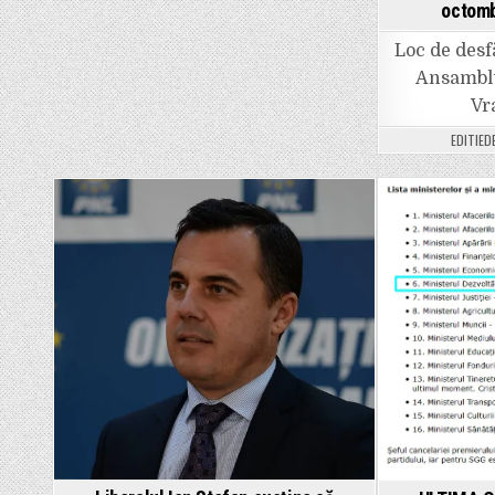
octomb
Loc de desf
Ansamblu
Vr
EDITIED
Posted
Posted
in
in