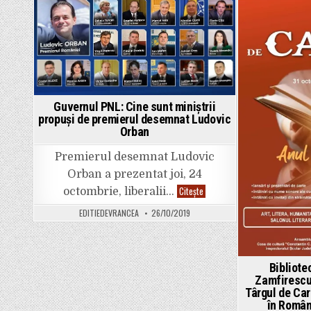
comuniste
Posted
Pos
la
Focșani
in
in
Guvernul PNL: Cine sunt miniștrii
propuși de premierul desemnat Ludovic
Orban
Premierul desemnat Ludovic
Orban a prezentat joi, 24
Guvernul
Citește
octombrie, liberalii…
PNL:
Cine
EDITIEDEVRANCEA
26/10/2019
sunt
miniștrii
propuși
de
premierul
desemnat
Bibliote
Ludovic
Zamfirescu
Orban
Târgul de Car
în Români