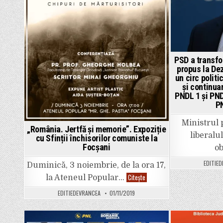
PSD a transfo
propus la Dez
un circ politi
și continuar
PNDL 1 și PND
PN
Ministrul 
„România. Jertfă și memorie”. Expoziție
liberalul
cu Sfinții închisorilor comuniste la
Focșani
o
EDITIE
Duminică, 3 noiembrie, de la ora 17,
„România.
Citește
la Ateneul Popular…
Jertfă
și
EDITIEDEVRANCEA
01/11/2019
memorie”.
Expoziție
cu
Sfinții
închisorilor