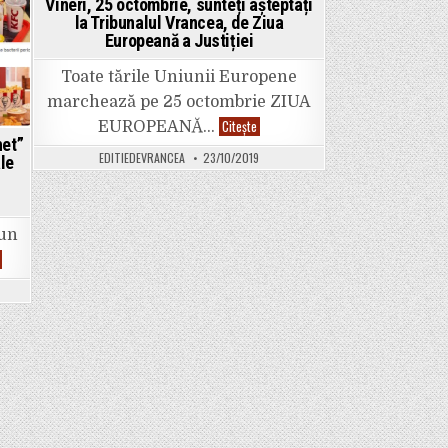
Vineri, 25 octombrie, sunteți așteptați
la Tribunalul Vrancea, de Ziua
Posted
Europeană a Justiției
in
Toate tările Uniunii Europene
marchează pe 25 octombrie ZIUA
Vineri,
Citește
EUROPEANĂ…
25
het”
octombrie,
EDITIEDEVRANCEA
23/10/2019
le
sunteți
așteptați
n
la
Tribunalul
Vrancea,
de
 un
Ziua
Europeană
KFC
a
se
Justiției
deschide
la
Focșani
”la
pachet”
cu
un
scandal
imens:
urme
de
fecale
găsite