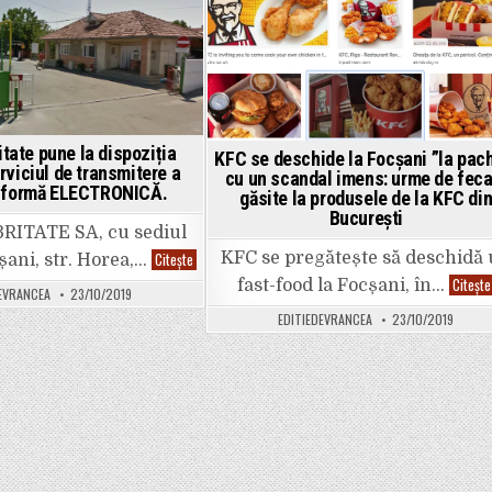
urși.
A
sted
Posted
scăpat
cu
in
viață
în
mod
miraculos!
tate pune la dispoziția
KFC se deschide la Focșani ”la pac
erviciul de transmitere a
cu un scandal imens: urme de feca
în formă ELECTRONICĂ.
găsite la produsele de la KFC di
București
ITATE SA, cu sediul
CUP
Citește
KFC se pregătește să deschidă
cșani, str. Horea,…
Salubritate
Citește
pune
fast-food la Focșani, în…
EVRANCEA
23/10/2019
la
dispoziția
EDITIEDEVRANCEA
23/10/2019
clienților
serviciul
de
transmitere
a
facturii
în
formă
ELECTRONICĂ.