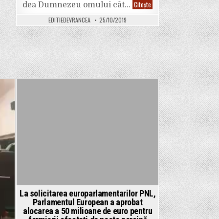
străzilor
Cei
Citește
dea Dumnezeu omului cât…
Cuza
doi
Vodă
copii
i
EDITIEDEVRANCEA
25/10/2019
din
Mărășești
Focșani,
imobilizați
în
scaune
cu
rotile,
au
primit
ajutor
de
la
Posted
două
companii
in
La solicitarea europarlamentarilor PNL,
Parlamentul European a aprobat
alocarea a 50 milioane de euro pentru