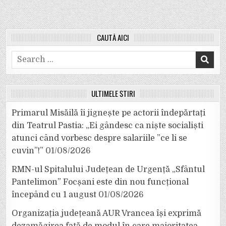
CAUTĂ AICI
Search
for:
ULTIMELE ȘTIRI
Primarul Misăilă îi jignește pe actorii îndepărtați
din Teatrul Pastia: „Ei gândesc ca niște socialiști
atunci când vorbesc despre salariile ”ce li se
cuvin”!”
01/08/2026
RMN-ul Spitalului Județean de Urgență „Sfântul
Pantelimon” Focșani este din nou funcțional
începând cu 1 august
01/08/2026
Organizația județeană AUR Vrancea își exprimă
dezamăgirea față de modul în care majoritatea