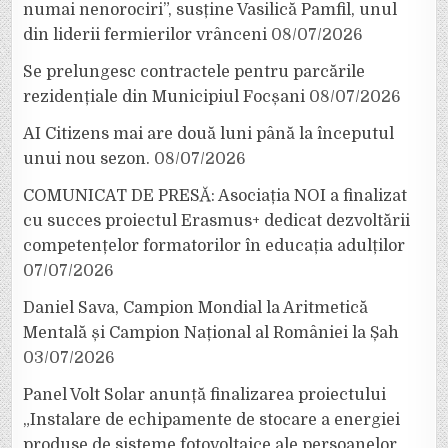
numai nenorociri”, susține Vasilică Pamfil, unul
din liderii fermierilor vrânceni
08/07/2026
Se prelungesc contractele pentru parcările
rezidențiale din Municipiul Focșani
08/07/2026
AI Citizens mai are două luni până la începutul
unui nou sezon.
08/07/2026
COMUNICAT DE PRESĂ: Asociația NOI a finalizat
cu succes proiectul Erasmus+ dedicat dezvoltării
competențelor formatorilor în educația adulților
07/07/2026
Daniel Sava, Campion Mondial la Aritmetică
Mentală și Campion Național al României la Șah
03/07/2026
Panel Volt Solar anunță finalizarea proiectului
„Instalare de echipamente de stocare a energiei
produse de sisteme fotovoltaice ale persoanelor