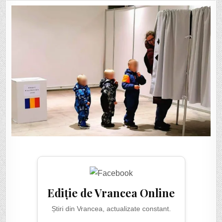
ZILEI:
VOT
ÎN
DIASPORA,
CU
TREI
BĂIEȚI
AȘTEPTÂND
CA
MAMA
LOR
SĂ
IASĂ
DE
LA
URNE!
:)
Ediție de Vrancea Online
Știri din Vrancea, actualizate constant.