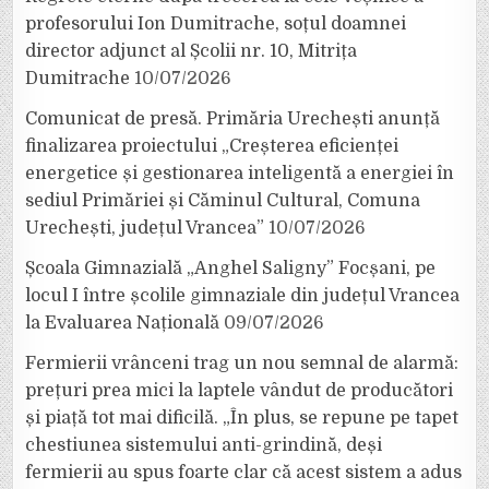
profesorului Ion Dumitrache, soțul doamnei
director adjunct al Școlii nr. 10, Mitrița
Dumitrache
10/07/2026
Comunicat de presă. Primăria Urechești anunță
finalizarea proiectului „Creșterea eficienței
energetice și gestionarea inteligentă a energiei în
sediul Primăriei și Căminul Cultural, Comuna
Urechești, județul Vrancea”
10/07/2026
Școala Gimnazială „Anghel Saligny” Focșani, pe
locul I între școlile gimnaziale din județul Vrancea
la Evaluarea Națională
09/07/2026
Fermierii vrânceni trag un nou semnal de alarmă:
prețuri prea mici la laptele vândut de producători
și piață tot mai dificilă. „În plus, se repune pe tapet
chestiunea sistemului anti-grindină, deși
fermierii au spus foarte clar că acest sistem a adus