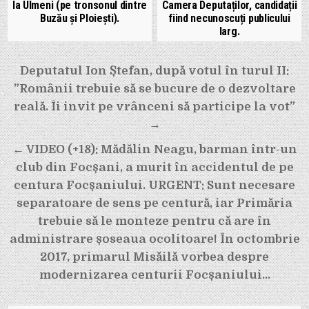
la Ulmeni (pe tronsonul dintre
Camera Deputaților, candidații
Buzău și Ploiești).
fiind necunoscuți publicului
larg.
Navigare
Deputatul Ion Ștefan, după votul în turul II:
în
”Românii trebuie să se bucure de o dezvoltare
articole
reală. Îi invit pe vrânceni să participe la vot”
→
← VIDEO (+18): Mădălin Neagu, barman într-un
club din Focșani, a murit în accidentul de pe
centura Focșaniului. URGENT: Sunt necesare
separatoare de sens pe centură, iar Primăria
trebuie să le monteze pentru că are în
administrare șoseaua ocolitoare! În octombrie
2017, primarul Misăilă vorbea despre
modernizarea centurii Focșaniului…