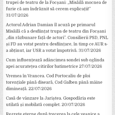
trupei de teatru de la Focșani: „Misăilă mocnea de
furie că am îndrăznit să cerem explicații!”
31/07/2026
Actorul Adrian Damian îl acuză pe primarul
Misăilă că a desființat trupa de teatru din Focșani
„din răzbunare față de actori”. Consilierii PSD, PNL
și FD au votat pentru desființare, în timp ce AUR s-
a abținut, iar USR a votat împotrivă.
31/07/2026
Cum influențează adâncimea sondei sub oglinda
apei acuratețea citirilor batimetrice
27/07/2026
Vremea în Vrancea. Cod Portocaliu de ploi
torențiale până diseară, Cod Galben până mâine
dimineață.
22/07/2026
Casă de vânzare la Jariștea. Gospodăria este
utilată și mobilată complet.
20/07/2026
Regrete eterne după trecerea la cele veșnice a