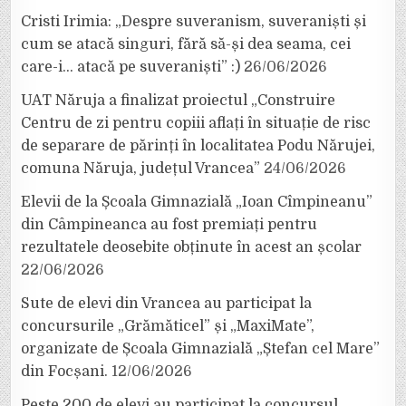
Cristi Irimia: „Despre suveranism, suveraniști și
cum se atacă singuri, fără să-și dea seama, cei
care-i… atacă pe suveraniști” :)
26/06/2026
UAT Năruja a finalizat proiectul „Construire
Centru de zi pentru copiii aflați în situație de risc
de separare de părinți în localitatea Podu Nărujei,
comuna Năruja, județul Vrancea”
24/06/2026
Elevii de la Școala Gimnazială „Ioan Cîmpineanu”
din Câmpineanca au fost premiați pentru
rezultatele deosebite obținute în acest an școlar
22/06/2026
Sute de elevi din Vrancea au participat la
concursurile „Grămăticel” și „MaxiMate”,
organizate de Școala Gimnazială „Ștefan cel Mare”
din Focșani.
12/06/2026
Peste 200 de elevi au participat la concursul