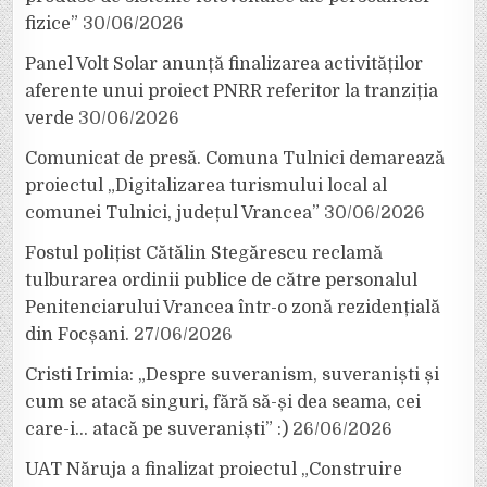
fizice”
30/06/2026
Panel Volt Solar anunță finalizarea activităților
aferente unui proiect PNRR referitor la tranziția
verde
30/06/2026
Comunicat de presă. Comuna Tulnici demarează
proiectul „Digitalizarea turismului local al
comunei Tulnici, județul Vrancea”
30/06/2026
Fostul polițist Cătălin Stegărescu reclamă
tulburarea ordinii publice de către personalul
Penitenciarului Vrancea într-o zonă rezidențială
din Focșani.
27/06/2026
Cristi Irimia: „Despre suveranism, suveraniști și
cum se atacă singuri, fără să-și dea seama, cei
care-i… atacă pe suveraniști” :)
26/06/2026
UAT Năruja a finalizat proiectul „Construire