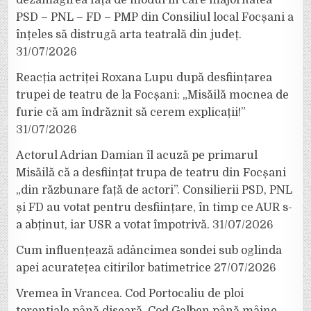
PSD – PNL – FD – PMP din Consiliul local Focșani a
înțeles să distrugă arta teatrală din județ.
31/07/2026
Reacția actriței Roxana Lupu după desființarea
trupei de teatru de la Focșani: „Misăilă mocnea de
furie că am îndrăznit să cerem explicații!”
31/07/2026
Actorul Adrian Damian îl acuză pe primarul
Misăilă că a desființat trupa de teatru din Focșani
„din răzbunare față de actori”. Consilierii PSD, PNL
și FD au votat pentru desființare, în timp ce AUR s-
a abținut, iar USR a votat împotrivă.
31/07/2026
Cum influențează adâncimea sondei sub oglinda
apei acuratețea citirilor batimetrice
27/07/2026
Vremea în Vrancea. Cod Portocaliu de ploi
torențiale până diseară, Cod Galben până mâine