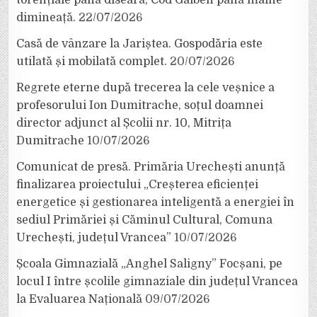
dimineață.
22/07/2026
Casă de vânzare la Jariștea. Gospodăria este
utilată și mobilată complet.
20/07/2026
Regrete eterne după trecerea la cele veșnice a
profesorului Ion Dumitrache, soțul doamnei
director adjunct al Școlii nr. 10, Mitrița
Dumitrache
10/07/2026
Comunicat de presă. Primăria Urechești anunță
finalizarea proiectului „Creșterea eficienței
energetice și gestionarea inteligentă a energiei în
sediul Primăriei și Căminul Cultural, Comuna
Urechești, județul Vrancea”
10/07/2026
Școala Gimnazială „Anghel Saligny” Focșani, pe
locul I între școlile gimnaziale din județul Vrancea
la Evaluarea Națională
09/07/2026