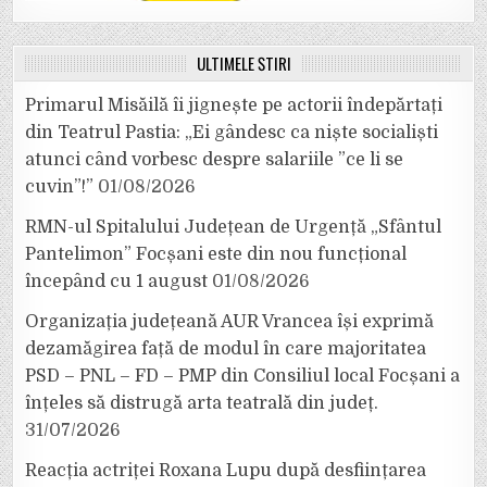
ULTIMELE ȘTIRI
Primarul Misăilă îi jignește pe actorii îndepărtați
din Teatrul Pastia: „Ei gândesc ca niște socialiști
atunci când vorbesc despre salariile ”ce li se
cuvin”!”
01/08/2026
RMN-ul Spitalului Județean de Urgență „Sfântul
Pantelimon” Focșani este din nou funcțional
începând cu 1 august
01/08/2026
Organizația județeană AUR Vrancea își exprimă
dezamăgirea față de modul în care majoritatea
PSD – PNL – FD – PMP din Consiliul local Focșani a
înțeles să distrugă arta teatrală din județ.
31/07/2026
Reacția actriței Roxana Lupu după desființarea