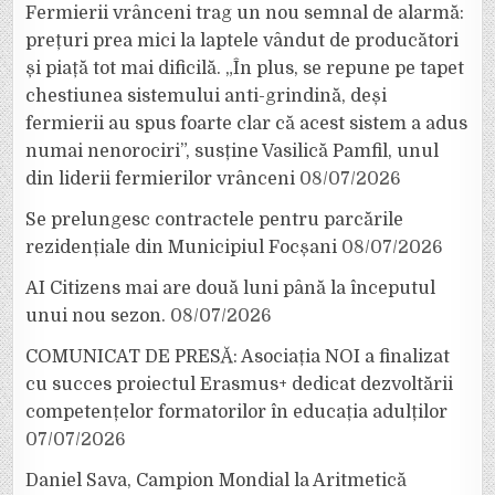
Fermierii vrânceni trag un nou semnal de alarmă:
prețuri prea mici la laptele vândut de producători
și piață tot mai dificilă. „În plus, se repune pe tapet
chestiunea sistemului anti-grindină, deși
fermierii au spus foarte clar că acest sistem a adus
numai nenorociri”, susține Vasilică Pamfil, unul
din liderii fermierilor vrânceni
08/07/2026
Se prelungesc contractele pentru parcările
rezidențiale din Municipiul Focșani
08/07/2026
AI Citizens mai are două luni până la începutul
unui nou sezon.
08/07/2026
COMUNICAT DE PRESĂ: Asociația NOI a finalizat
cu succes proiectul Erasmus+ dedicat dezvoltării
competențelor formatorilor în educația adulților
07/07/2026
Daniel Sava, Campion Mondial la Aritmetică