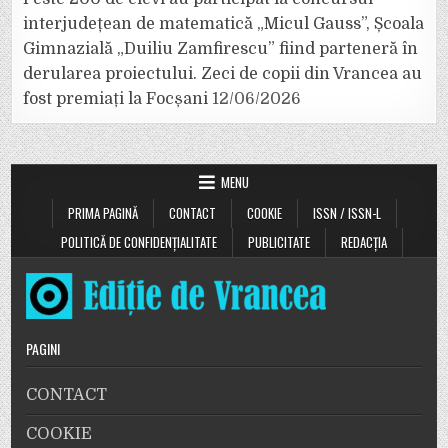
interjudețean de matematică „Micul Gauss”, Școala
Gimnazială „Duiliu Zamfirescu” fiind parteneră în
derularea proiectului. Zeci de copii din Vrancea au
fost premiați la Focșani
12/06/2026
MENU
PRIMA PAGINĂ
CONTACT
COOKIE
ISSN / ISSN-L
POLITICĂ DE CONFIDENȚIALITATE
PUBLICITATE
REDACȚIA
PAGINI
CONTACT
COOKIE