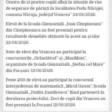
Centru de zi pentru copiii aflați în situație de risc
de separare de părinți în localitatea Podu Nărujei,
comuna Năruja, județul Vrancea”
24/06/2026
Elevii de la Școala Gimnazială „Ioan Cîmpineanu”
din Câmpineanca au fost premiați pentru
rezultatele deosebite obținute în acest an școlar
22/06/2026
Sute de elevi din Vrancea au participat la
concursurile „Grămăticel” și „MaxiMate”,
organizate de Școala Gimnazială „Ștefan cel Mare”
din Focșani.
12/06/2026
Peste 200 de elevi au participat la concursul
interjudețean de matematică „Micul Gauss”, Școala
Gimnazială „Duiliu Zamfirescu” fiind parteneră în
derularea proiectului. Zeci de copii din Vrancea au
fost premiați la Focșani
12/06/2026