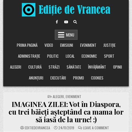
Skip
to
content
MENU
PRIMA PAGINĂ
VIDEO
EMISIUNI
EVENIMENT
JUSTIȚIE
ADMINISTRAȚIE
POLITIC
LOCAL
ECONOMIC
SPORT
ALEGERI
CULTURĂ
STRĂZI
SĂNĂTATE
ÎNVĂȚĂMÂNT
OPINII
ANUNȚURI
EXECUTĂRI
PROMO
COOKIES
POSTED
ALEGERI
,
EVENIMENT
IN
IMAGINEA ZILEI: Vot în Diaspora,
cu trei băieți așteptând ca mama lor
să iasă de la urne! :)
ON
EDITIEDEVRANCEA
24/11/2019
LEAVE A COMMENT
IMAGINEA