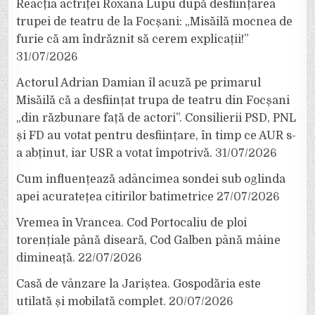
Reacția actriței Roxana Lupu după desființarea
trupei de teatru de la Focșani: „Misăilă mocnea de
furie că am îndrăznit să cerem explicații!”
31/07/2026
Actorul Adrian Damian îl acuză pe primarul
Misăilă că a desființat trupa de teatru din Focșani
„din răzbunare față de actori”. Consilierii PSD, PNL
și FD au votat pentru desființare, în timp ce AUR s-
a abținut, iar USR a votat împotrivă.
31/07/2026
Cum influențează adâncimea sondei sub oglinda
apei acuratețea citirilor batimetrice
27/07/2026
Vremea în Vrancea. Cod Portocaliu de ploi
torențiale până diseară, Cod Galben până mâine
dimineață.
22/07/2026
Casă de vânzare la Jariștea. Gospodăria este
utilată și mobilată complet.
20/07/2026