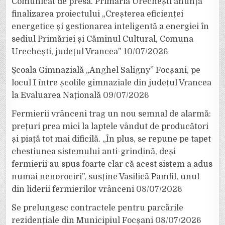
Comunicat de presă. Primăria Urechești anunță
finalizarea proiectului „Creșterea eficienței
energetice și gestionarea inteligentă a energiei în
sediul Primăriei și Căminul Cultural, Comuna
Urechești, județul Vrancea”
10/07/2026
Școala Gimnazială „Anghel Saligny” Focșani, pe
locul I între școlile gimnaziale din județul Vrancea
la Evaluarea Națională
09/07/2026
Fermierii vrânceni trag un nou semnal de alarmă:
prețuri prea mici la laptele vândut de producători
și piață tot mai dificilă. „În plus, se repune pe tapet
chestiunea sistemului anti-grindină, deși
fermierii au spus foarte clar că acest sistem a adus
numai nenorociri”, susține Vasilică Pamfil, unul
din liderii fermierilor vrânceni
08/07/2026
Se prelungesc contractele pentru parcările
rezidențiale din Municipiul Focșani
08/07/2026