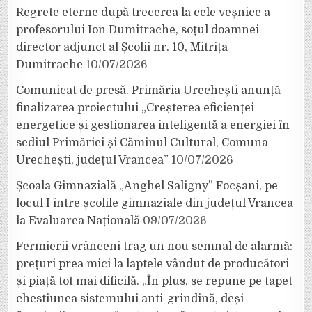
Regrete eterne după trecerea la cele veșnice a
profesorului Ion Dumitrache, soțul doamnei
director adjunct al Școlii nr. 10, Mitrița
Dumitrache
10/07/2026
Comunicat de presă. Primăria Urechești anunță
finalizarea proiectului „Creșterea eficienței
energetice și gestionarea inteligentă a energiei în
sediul Primăriei și Căminul Cultural, Comuna
Urechești, județul Vrancea”
10/07/2026
Școala Gimnazială „Anghel Saligny” Focșani, pe
locul I între școlile gimnaziale din județul Vrancea
la Evaluarea Națională
09/07/2026
Fermierii vrânceni trag un nou semnal de alarmă:
prețuri prea mici la laptele vândut de producători
și piață tot mai dificilă. „În plus, se repune pe tapet
chestiunea sistemului anti-grindină, deși