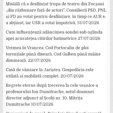
Misăilă că a desființat trupa de teatru din Focșani
„din răzbunare față de actori”. Consilierii PSD, PNL
și FD au votat pentru desființare, în timp ce AUR s-
a abținut, iar USR a votat împotrivă.
31/07/2026
Cum influențează adâncimea sondei sub oglinda
apei acuratețea citirilor batimetrice
27/07/2026
Vremea în Vrancea. Cod Portocaliu de ploi
torențiale până diseară, Cod Galben până mâine
dimineață.
22/07/2026
Casă de vânzare la Jariștea. Gospodăria este
utilată și mobilată complet.
20/07/2026
Regrete eterne după trecerea la cele veșnice a
profesorului Ion Dumitrache, soțul doamnei
director adjunct al Școlii nr. 10, Mitrița
Dumitrache
10/07/2026