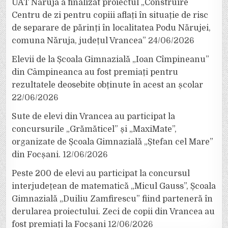
UAT Năruja a finalizat proiectul „Construire
Centru de zi pentru copiii aflați în situație de risc
de separare de părinți în localitatea Podu Nărujei,
comuna Năruja, județul Vrancea”
24/06/2026
Elevii de la Școala Gimnazială „Ioan Cîmpineanu”
din Câmpineanca au fost premiați pentru
rezultatele deosebite obținute în acest an școlar
22/06/2026
Sute de elevi din Vrancea au participat la
concursurile „Grămăticel” și „MaxiMate”,
organizate de Școala Gimnazială „Ștefan cel Mare”
din Focșani.
12/06/2026
Peste 200 de elevi au participat la concursul
interjudețean de matematică „Micul Gauss”, Școala
Gimnazială „Duiliu Zamfirescu” fiind parteneră în
derularea proiectului. Zeci de copii din Vrancea au
fost premiați la Focșani
12/06/2026