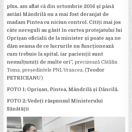
plus, am aflat că din octombrie 2016 și până
astăzi Mândrilă nu a mai fost deranjat de
madam Pintea cu niciun control. Citiți mai jos
câte nereguli au găsit în curtea protejatului lui
Oprișan oficialii de la minister și poate așa ne
dăm seama de ce lucrurile nu funcționează
cum trebuie la spital, iar pacienții sunt
nemulțumiți de multe ori”,
precizează Cătălin
Toma, președintele PNL Vrancea. (
Teodor
PETRICEANU
)
FOTO 1: Oprișan, Pintea, Mândrilă și Dăncilă.
FOTO 2: Vedeți răspunsul Ministerului
Sănătății