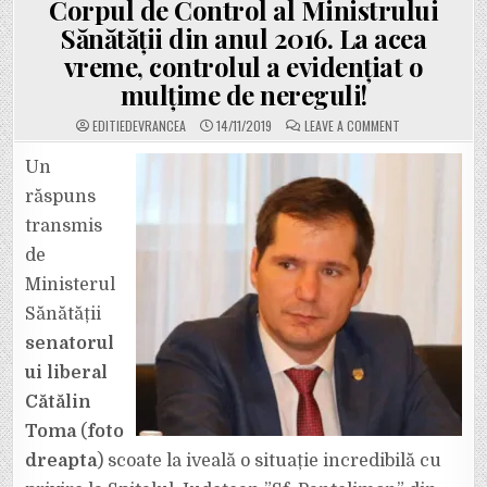
Corpul de Control al Ministrului
Sănătății din anul 2016. La acea
vreme, controlul a evidențiat o
mulțime de nereguli!
ON
EDITIEDEVRANCEA
14/11/2019
LEAVE A COMMENT
INCREDIBIL!
SPITALUL
JUDEȚEAN
Un
FOCȘANI,
ÎN
răspuns
FRUNTEA
CĂRUIA
transmis
SE
AFLĂ
de
CONSTANTIN
MÂNDRILĂ,
PRIETENUL
Ministerul
LUI
OPRIȘAN,
Sănătății
N-
A
senatorul
MAI
FOST
ui liberal
”CĂLCAT”
DE
CORPUL
Cătălin
DE
CONTROL
Toma
(
foto
AL
MINISTRULUI
dreapta
) scoate la iveală o situație incredibilă cu
SĂNĂTĂȚII
DIN