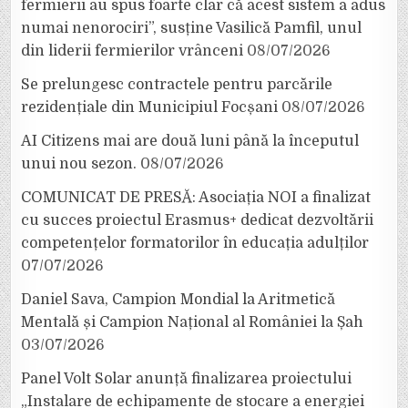
fermierii au spus foarte clar că acest sistem a adus
numai nenorociri”, susține Vasilică Pamfil, unul
din liderii fermierilor vrânceni
08/07/2026
Se prelungesc contractele pentru parcările
rezidențiale din Municipiul Focșani
08/07/2026
AI Citizens mai are două luni până la începutul
unui nou sezon.
08/07/2026
COMUNICAT DE PRESĂ: Asociația NOI a finalizat
cu succes proiectul Erasmus+ dedicat dezvoltării
competențelor formatorilor în educația adulților
07/07/2026
Daniel Sava, Campion Mondial la Aritmetică
Mentală și Campion Național al României la Șah
03/07/2026
Panel Volt Solar anunță finalizarea proiectului
„Instalare de echipamente de stocare a energiei