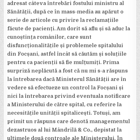
adresat câteva întrebări fostului ministru al
Sănătății, după ce în mass-media au apărut o
serie de articole cu privire la reclamațiile
făcute de pacienți. Am dorit să aflu și să aduc la
cunoștința românilor, care sunt
disfuncționalitățile și problemele spitalului
din Focșani, astfel încât să căutăm și soluțiile
pentru ca pacienții să fie mulțumiți. Prima
surpriză neplăcută a fost că nu mi s-a răspuns
la întrebarea dacă Ministerul Sănătății are în
vedere să efectueze un control la Focșani și
nici la întrebarea privind eventuala notificare
a Ministerului de către spital, cu referire la
necesitățile unității spitalicești. Totuși, am
primit un răspuns care denotă managementul
dezastruos al lui Mândrilă & Co., depistat la
ultimele două controale ale Ministerului. În