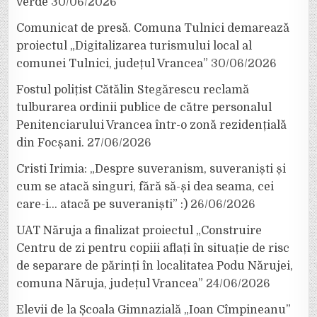
verde
30/06/2026
Comunicat de presă. Comuna Tulnici demarează
proiectul „Digitalizarea turismului local al
comunei Tulnici, județul Vrancea”
30/06/2026
Fostul polițist Cătălin Stegărescu reclamă
tulburarea ordinii publice de către personalul
Penitenciarului Vrancea într-o zonă rezidențială
din Focșani.
27/06/2026
Cristi Irimia: „Despre suveranism, suveraniști și
cum se atacă singuri, fără să-și dea seama, cei
care-i… atacă pe suveraniști” :)
26/06/2026
UAT Năruja a finalizat proiectul „Construire
Centru de zi pentru copiii aflați în situație de risc
de separare de părinți în localitatea Podu Nărujei,
comuna Năruja, județul Vrancea”
24/06/2026
Elevii de la Școala Gimnazială „Ioan Cîmpineanu”