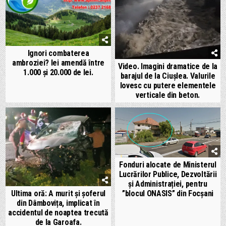
Ignori combaterea
ambroziei? Iei amendă între
Video. Imagini dramatice de la
1.000 și 20.000 de lei.
barajul de la Ciușlea. Valurile
lovesc cu putere elementele
verticale din beton.
Fonduri alocate de Ministerul
Lucrărilor Publice, Dezvoltării
și Administrației, pentru
”blocul ONASIS” din Focșani
Ultima oră: A murit și șoferul
din Dâmbovița, implicat în
accidentul de noaptea trecută
de la Garoafa.