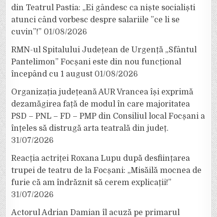
din Teatrul Pastia: „Ei gândesc ca niște socialiști
atunci când vorbesc despre salariile ”ce li se
cuvin”!”
01/08/2026
RMN-ul Spitalului Județean de Urgență „Sfântul
Pantelimon” Focșani este din nou funcțional
începând cu 1 august
01/08/2026
Organizația județeană AUR Vrancea își exprimă
dezamăgirea față de modul în care majoritatea
PSD – PNL – FD – PMP din Consiliul local Focșani a
înțeles să distrugă arta teatrală din județ.
31/07/2026
Reacția actriței Roxana Lupu după desființarea
trupei de teatru de la Focșani: „Misăilă mocnea de
furie că am îndrăznit să cerem explicații!”
31/07/2026
Actorul Adrian Damian îl acuză pe primarul