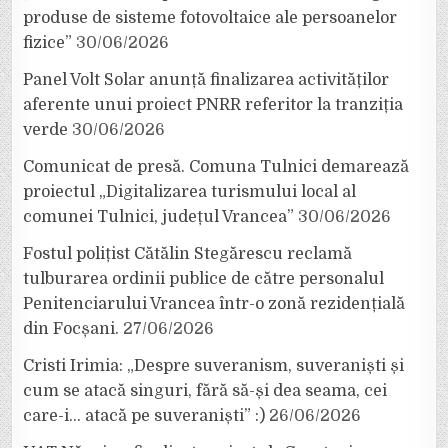
produse de sisteme fotovoltaice ale persoanelor
fizice”
30/06/2026
Panel Volt Solar anunță finalizarea activităților
aferente unui proiect PNRR referitor la tranziția
verde
30/06/2026
Comunicat de presă. Comuna Tulnici demarează
proiectul „Digitalizarea turismului local al
comunei Tulnici, județul Vrancea”
30/06/2026
Fostul polițist Cătălin Stegărescu reclamă
tulburarea ordinii publice de către personalul
Penitenciarului Vrancea într-o zonă rezidențială
din Focșani.
27/06/2026
Cristi Irimia: „Despre suveranism, suveraniști și
cum se atacă singuri, fără să-și dea seama, cei
care-i… atacă pe suveraniști” :)
26/06/2026