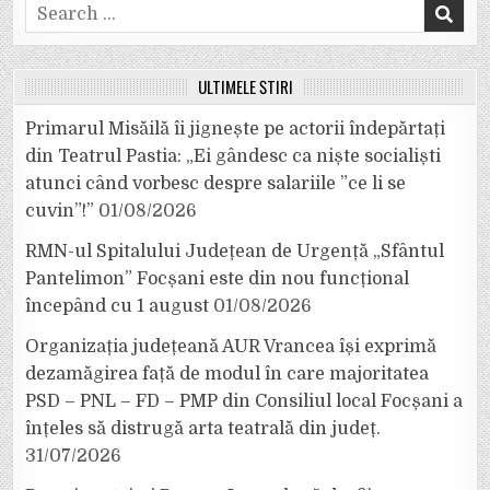
Search
for:
ULTIMELE ȘTIRI
Primarul Misăilă îi jignește pe actorii îndepărtați
din Teatrul Pastia: „Ei gândesc ca niște socialiști
atunci când vorbesc despre salariile ”ce li se
cuvin”!”
01/08/2026
RMN-ul Spitalului Județean de Urgență „Sfântul
Pantelimon” Focșani este din nou funcțional
începând cu 1 august
01/08/2026
Organizația județeană AUR Vrancea își exprimă
dezamăgirea față de modul în care majoritatea
PSD – PNL – FD – PMP din Consiliul local Focșani a
înțeles să distrugă arta teatrală din județ.
31/07/2026