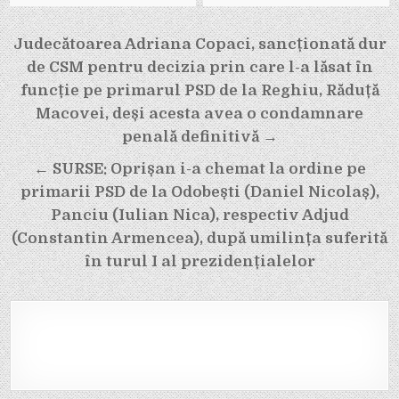
Navigare
Judecătoarea Adriana Copaci, sancționată dur
în
de CSM pentru decizia prin care l-a lăsat în
articole
funcție pe primarul PSD de la Reghiu, Răduță
Macovei, deși acesta avea o condamnare
penală definitivă →
← SURSE: Oprișan i-a chemat la ordine pe
primarii PSD de la Odobești (Daniel Nicolaș),
Panciu (Iulian Nica), respectiv Adjud
(Constantin Armencea), după umilința suferită
în turul I al prezidențialelor