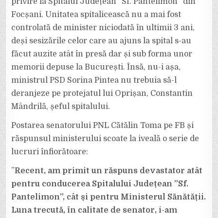
privire la Spitalul Județean ”Sf. Pantelimon” din
ANUL
2016.
LA
Focșani. Unitatea spitalicească nu a mai fost
ACEA
VREME,
controlată de minister niciodată în ultimii 3 ani,
CONTROLUL
A
deși sesizările celor care au ajuns la spital s-au
EVIDENȚIAT
O
făcut auzite atât în presă dar și sub forma unor
MULȚIME
DE
NEREGULI!
memorii depuse la București. Însă, nu-i așa,
ministrul PSD Sorina Pintea nu trebuia să-l
deranjeze pe protejatul lui Oprișan, Constantin
Mândrilă, șeful spitalului.
Postarea senatorului PNL Cătălin Toma pe FB și
răspunsul ministerului scoate la iveală o serie de
lucruri înfiorătoare:
”
Recent, am primit un răspuns devastator atât
pentru conducerea Spitalului Județean ”Sf.
Pantelimon”, cât și pentru Ministerul Sănătății.
Luna trecută, în calitate de senator, i-am