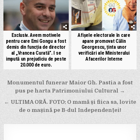
Exclusiv. Avem motivele
Afișele electorale în care
pentru care Emi Gongu a fost
apare promovat Călin
demis din funcția de director
Georgescu, ținta unor
al „Vrancea Curată”. I se
verificări ale Ministerului
impută un prejudiciu de peste
Afacerilor Interne
20.000 de euro.
Navigare
Monumentul funerar Maior Gh. Pastia a fost
în
pus pe harta Patrimoniului Cultural →
articole
← ULTIMA ORĂ. FOTO: O mamă și fiica sa, lovite
de o mașină pe B-dul Independenței!