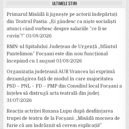
ULTIMELE ȘTIRI
Primarul Misăilă îi jignește pe actorii îndepărtați
din Teatrul Pastia: „Ei gândesc ca niște socialiști
atunci când vorbesc despre salariile ”ce li se
cuvin”!”
01/08/2026
RMN-ul Spitalului Județean de Urgență „Sfântul
Pantelimon” Focșani este din nou funcțional
începând cu 1 august
01/08/2026
Organizația județeană AUR Vrancea își exprimă
dezamăgirea față de modul în care majoritatea
PSD – PNL – FD – PMP din Consiliul local Focșani a
înțeles să distrugă arta teatrală din județ.
31/07/2026
Reacția actriței Roxana Lupu după desființarea
trupei de teatru de la Focșani: „Misăilă mocnea de
furie că am îndrăznit să cerem explicații!”