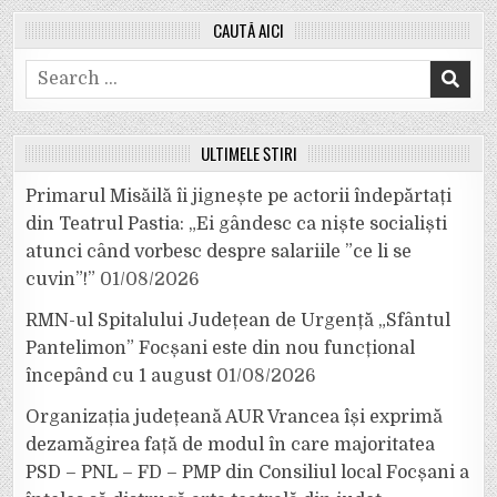
CAUTĂ AICI
Search
for:
ULTIMELE ȘTIRI
Primarul Misăilă îi jignește pe actorii îndepărtați
din Teatrul Pastia: „Ei gândesc ca niște socialiști
atunci când vorbesc despre salariile ”ce li se
cuvin”!”
01/08/2026
RMN-ul Spitalului Județean de Urgență „Sfântul
Pantelimon” Focșani este din nou funcțional
începând cu 1 august
01/08/2026
Organizația județeană AUR Vrancea își exprimă
dezamăgirea față de modul în care majoritatea
PSD – PNL – FD – PMP din Consiliul local Focșani a