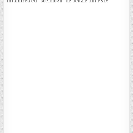
întâlnirea cu ”sociologii” de ocazie din PSD: