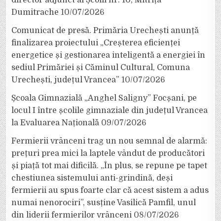
Dumitrache
10/07/2026
Comunicat de presă. Primăria Urechești anunță
finalizarea proiectului „Creșterea eficienței
energetice și gestionarea inteligentă a energiei în
sediul Primăriei și Căminul Cultural, Comuna
Urechești, județul Vrancea”
10/07/2026
Școala Gimnazială „Anghel Saligny” Focșani, pe
locul I între școlile gimnaziale din județul Vrancea
la Evaluarea Națională
09/07/2026
Fermierii vrânceni trag un nou semnal de alarmă:
prețuri prea mici la laptele vândut de producători
și piață tot mai dificilă. „În plus, se repune pe tapet
chestiunea sistemului anti-grindină, deși
fermierii au spus foarte clar că acest sistem a adus
numai nenorociri”, susține Vasilică Pamfil, unul
din liderii fermierilor vrânceni
08/07/2026