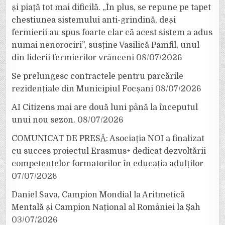
și piață tot mai dificilă. „În plus, se repune pe tapet
chestiunea sistemului anti-grindină, deși
fermierii au spus foarte clar că acest sistem a adus
numai nenorociri”, susține Vasilică Pamfil, unul
din liderii fermierilor vrânceni
08/07/2026
Se prelungesc contractele pentru parcările
rezidențiale din Municipiul Focșani
08/07/2026
AI Citizens mai are două luni până la începutul
unui nou sezon.
08/07/2026
COMUNICAT DE PRESĂ: Asociația NOI a finalizat
cu succes proiectul Erasmus+ dedicat dezvoltării
competențelor formatorilor în educația adulților
07/07/2026
Daniel Sava, Campion Mondial la Aritmetică
Mentală și Campion Național al României la Șah
03/07/2026