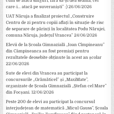
cum se atacă singuri, fără să-și dea seama, cei
care-i… atacă pe suveraniști” :)
26/06/2026
UAT Năruja a finalizat proiectul „Construire
Centru de zi pentru copiii aflați în situație de risc
de separare de părinți în localitatea Podu Nărujei,
comuna Năruja, județul Vrancea”
24/06/2026
Elevii de la Școala Gimnazială „Ioan Cîmpineanu”
din Câmpineanca au fost premiați pentru
rezultatele deosebite obținute în acest an școlar
22/06/2026
Sute de elevi din Vrancea au participat la
concursurile „Grămăticel” și „MaxiMate”,
organizate de Școala Gimnazială „Ștefan cel Mare”
din Focșani.
12/06/2026
Peste 200 de elevi au participat la concursul
interjudețean de matematică „Micul Gauss”, Școala