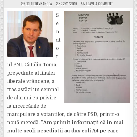
ON
EDITIEDEVRANCEA
22/11/2019
LEAVE A COMMENT
AUDIO:
PESEDIȘTII
SE
S
DAU
DE
e
LA
INSTITUTE
n
DE
SONDARE
at
A
OPINIEI
PUBLICE
o
ȘI
ÎNCEARCĂ
r
MANIPULAREA
VOTANȚILOR.
ul PNL Cătălin Toma,
președinte al filialei
liberale vrâncene, a
tras astăzi un semnal
de alarmă cu privire
la încercările de
manipulare a votanților, de către PSD, printr-o
nouă metodă. ”
Am primit informații că în mai
multe școli pesediștii au dus coli A4 pe care