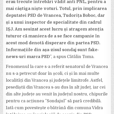
erau trecute întrebări vădit anti PNL, pentru a
mai câștiga niște voturi. Totul, prin implicarea
deputatei PSD de Vrancea, Tudorița Boboc, dar
și a unui inspector de specialitate din cadrul
IȘJ. Am sesizat acest lucru și atragem atenția
tuturor că maniera de a se face campanie în
acest mod denotă disperare din partea PSD.
Informațiile din așa-zisul sondaj sunt fake-
news-uri marca PSD
”, a spus Cătălin Toma.
Fenomenul la care s-a referit senatorul de Vrancea
nu s-a petrecut doar în școli, ci și în mai multe
localități din Vrancea și județele limitrofe. Astfel,
pesediștii din Vrancea s-au dus în alt județ, iar cei
din alte județe au venit în județul nostru, chipurile
pentru ca acțiunea ”Sondajul” să pară credibilă.
Iată cum povestește o bătrână din comuna Vidra