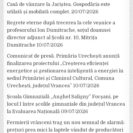
Casă de vânzare la Jariștea. Gospodăria este
utilată și mobilată complet.
20/07/2026
Regrete eterne după trecerea la cele veșnice a
profesorului Ion Dumitrache, soțul doamnei
director adjunct al Școlii nr. 10, Mitrița
Dumitrache
10/07/2026
Comunicat de presă. Primăria Urechești anunță
finalizarea proiectului „Creșterea eficienței
energetice și gestionarea inteligentă a energiei în
sediul Primăriei și Căminul Cultural, Comuna
Urechești, județul Vrancea”
10/07/2026
Școala Gimnazială „Anghel Saligny” Focșani, pe
locul I între școlile gimnaziale din județul Vrancea
la Evaluarea Națională
09/07/2026
Fermierii vrânceni trag un nou semnal de alarmă:
prețuri prea mici la laptele vândut de producători