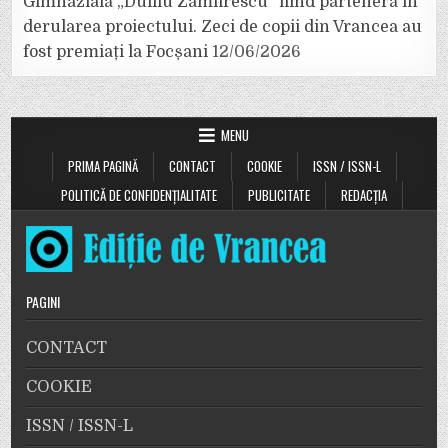
Gimnazială „Duiliu Zamfirescu” fiind parteneră în
derularea proiectului. Zeci de copii din Vrancea au
fost premiați la Focșani
12/06/2026
MENU
PRIMA PAGINĂ
CONTACT
COOKIE
ISSN / ISSN-L
POLITICĂ DE CONFIDENȚIALITATE
PUBLICITATE
REDACȚIA
PAGINI
CONTACT
COOKIE
ISSN / ISSN-L