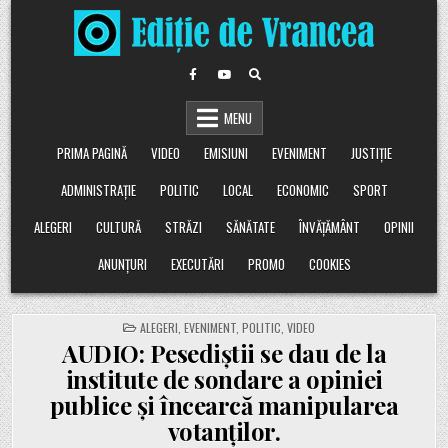
Skip
to
content
MENU
PRIMA PAGINĂ
VIDEO
EMISIUNI
EVENIMENT
JUSTIȚIE
ADMINISTRAȚIE
POLITIC
LOCAL
ECONOMIC
SPORT
ALEGERI
CULTURĂ
STRĂZI
SĂNĂTATE
ÎNVĂȚĂMÂNT
OPINII
ANUNȚURI
EXECUTĂRI
PROMO
COOKIES
POSTED
ALEGERI
,
EVENIMENT
,
POLITIC
,
VIDEO
IN
AUDIO: Pesediștii se dau de la
institute de sondare a opiniei
publice și încearcă manipularea
votanților.