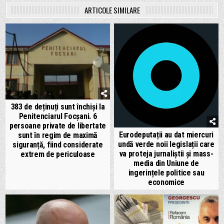
ARTICOLE SIMILARE
383 de deținuți sunt închiși la
Penitenciarul Focșani. 6
persoane private de libertate
Eurodeputații au dat miercuri
sunt în regim de maximă
undă verde noii legislații care
siguranță, fiind considerate
va proteja jurnaliștii și mass-
extrem de periculoase
media din Uniune de
ingerințele politice sau
economice