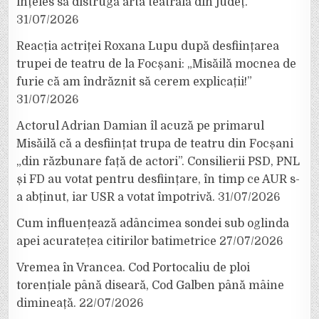
înțeles să distrugă arta teatrală din județ.
31/07/2026
Reacția actriței Roxana Lupu după desființarea
trupei de teatru de la Focșani: „Misăilă mocnea de
furie că am îndrăznit să cerem explicații!”
31/07/2026
Actorul Adrian Damian îl acuză pe primarul
Misăilă că a desființat trupa de teatru din Focșani
„din răzbunare față de actori”. Consilierii PSD, PNL
și FD au votat pentru desființare, în timp ce AUR s-
a abținut, iar USR a votat împotrivă.
31/07/2026
Cum influențează adâncimea sondei sub oglinda
apei acuratețea citirilor batimetrice
27/07/2026
Vremea în Vrancea. Cod Portocaliu de ploi
torențiale până diseară, Cod Galben până mâine
dimineață.
22/07/2026