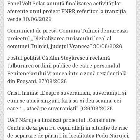
Panel Volt Solar anunță finalizarea activităților
aferente unui proiect PNRR referitor la tranziția
verde
30/06/2026
Comunicat de presă. Comuna Tulnici demarează
proiectul „Digitalizarea turismului local al
comunei Tulnici, județul Vrancea”
30/06/2026
Fostul polițist Cătălin Stegărescu reclamă
tulburarea ordinii publice de către personalul
Penitenciarului Vrancea într-o zonă rezidențială
din Focșani.
27/06/2026
Cristi Irimia: „Despre suveranism, suveraniști și
cum se atacă singuri, fără să-și dea seama, cei
care-i… atacă pe suveraniști” :)
26/06/2026
UAT Năruja a finalizat proiectul „Construire
Centru de zi pentru copiii aflați în situație de risc
de separare de părinți în localitatea Podu Nărujei,