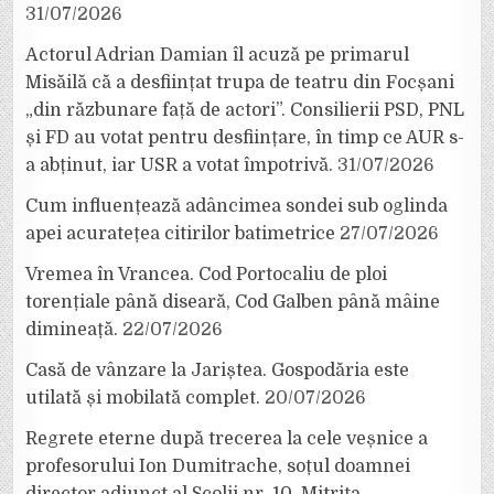
31/07/2026
Actorul Adrian Damian îl acuză pe primarul
Misăilă că a desființat trupa de teatru din Focșani
„din răzbunare față de actori”. Consilierii PSD, PNL
și FD au votat pentru desființare, în timp ce AUR s-
a abținut, iar USR a votat împotrivă.
31/07/2026
Cum influențează adâncimea sondei sub oglinda
apei acuratețea citirilor batimetrice
27/07/2026
Vremea în Vrancea. Cod Portocaliu de ploi
torențiale până diseară, Cod Galben până mâine
dimineață.
22/07/2026
Casă de vânzare la Jariștea. Gospodăria este
utilată și mobilată complet.
20/07/2026
Regrete eterne după trecerea la cele veșnice a
profesorului Ion Dumitrache, soțul doamnei
director adjunct al Școlii nr. 10, Mitrița