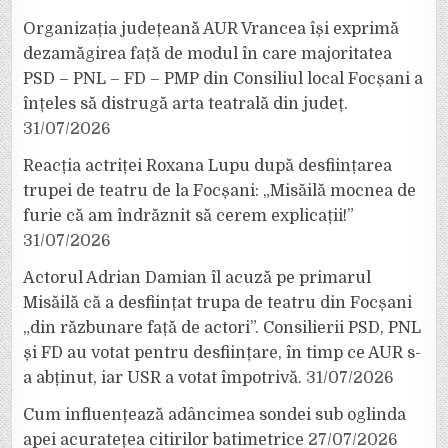
Organizația județeană AUR Vrancea își exprimă
dezamăgirea față de modul în care majoritatea
PSD – PNL – FD – PMP din Consiliul local Focșani a
înțeles să distrugă arta teatrală din județ.
31/07/2026
Reacția actriței Roxana Lupu după desființarea
trupei de teatru de la Focșani: „Misăilă mocnea de
furie că am îndrăznit să cerem explicații!”
31/07/2026
Actorul Adrian Damian îl acuză pe primarul
Misăilă că a desființat trupa de teatru din Focșani
„din răzbunare față de actori”. Consilierii PSD, PNL
și FD au votat pentru desființare, în timp ce AUR s-
a abținut, iar USR a votat împotrivă.
31/07/2026
Cum influențează adâncimea sondei sub oglinda
apei acuratețea citirilor batimetrice
27/07/2026