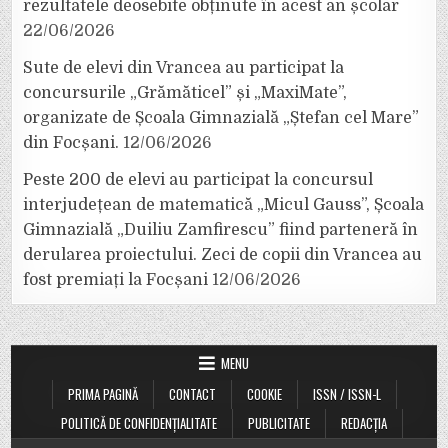
rezultatele deosebite obținute în acest an școlar
22/06/2026
Sute de elevi din Vrancea au participat la
concursurile „Grămăticel” și „MaxiMate”,
organizate de Școala Gimnazială „Ștefan cel Mare”
din Focșani.
12/06/2026
Peste 200 de elevi au participat la concursul
interjudețean de matematică „Micul Gauss”, Școala
Gimnazială „Duiliu Zamfirescu” fiind parteneră în
derularea proiectului. Zeci de copii din Vrancea au
fost premiați la Focșani
12/06/2026
MENU
PRIMA PAGINĂ
CONTACT
COOKIE
ISSN / ISSN-L
POLITICĂ DE CONFIDENȚIALITATE
PUBLICITATE
REDACȚIA