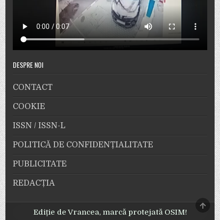
DESPRE NOI
CONTACT
COOKIE
ISSN / ISSN-L
POLITICĂ DE CONFIDENȚIALITATE
PUBLICITATE
REDACȚIA
SCRO
TO
Ediție de Vrancea, marcă protejată OSIM!
TOP