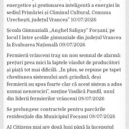
energetice și gestionarea inteligentă a energiei în
sediul Primăriei și Căminul Cultural, Comuna
Urechești, județul Vrancea”
10/07/2026
Școala Gimnazială „Anghel Saligny” Focșani, pe
locul I între școlile gimnaziale din județul Vrancea
la Evaluarea Națională
09/07/2026
Fermierii vrânceni trag un nou semnal de alarmă:
prețuri prea mici la laptele vândut de producători
și piață tot mai dificilă. „În plus, se repune pe tapet
chestiunea sistemului anti-grindină, deși
fermierii au spus foarte clar că acest sistem a adus
numai nenorociri”, susține Vasilică Pamfil, unul
din liderii fermierilor vrânceni
08/07/2026
Se prelungesc contractele pentru parcările
rezidențiale din Municipiul Focșani
08/07/2026
AI Citizens mai are două luni până la începutul