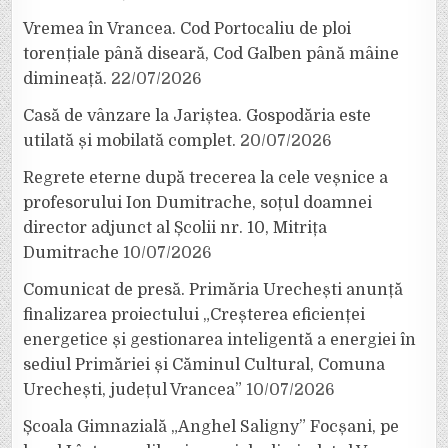
Vremea în Vrancea. Cod Portocaliu de ploi
torențiale până diseară, Cod Galben până mâine
dimineață.
22/07/2026
Casă de vânzare la Jariștea. Gospodăria este
utilată și mobilată complet.
20/07/2026
Regrete eterne după trecerea la cele veșnice a
profesorului Ion Dumitrache, soțul doamnei
director adjunct al Școlii nr. 10, Mitrița
Dumitrache
10/07/2026
Comunicat de presă. Primăria Urechești anunță
finalizarea proiectului „Creșterea eficienței
energetice și gestionarea inteligentă a energiei în
sediul Primăriei și Căminul Cultural, Comuna
Urechești, județul Vrancea”
10/07/2026
Școala Gimnazială „Anghel Saligny” Focșani, pe