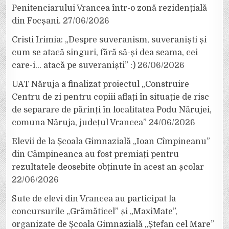
Penitenciarului Vrancea într-o zonă rezidențială
din Focșani.
27/06/2026
Cristi Irimia: „Despre suveranism, suveraniști și
cum se atacă singuri, fără să-și dea seama, cei
care-i… atacă pe suveraniști” :)
26/06/2026
UAT Năruja a finalizat proiectul „Construire
Centru de zi pentru copiii aflați în situație de risc
de separare de părinți în localitatea Podu Nărujei,
comuna Năruja, județul Vrancea”
24/06/2026
Elevii de la Școala Gimnazială „Ioan Cîmpineanu”
din Câmpineanca au fost premiați pentru
rezultatele deosebite obținute în acest an școlar
22/06/2026
Sute de elevi din Vrancea au participat la
concursurile „Grămăticel” și „MaxiMate”,
organizate de Școala Gimnazială „Ștefan cel Mare”