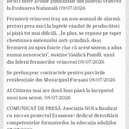
locul I între școlile gimnaziale din județul Vrancea
la Evaluarea Națională
09/07/2026
Fermierii vrânceni trag un nou semnal de alarmă:
prețuri prea mici la laptele vândut de producători
și piață tot mai dificilă. „În plus, se repune pe tapet
chestiunea sistemului anti-grindină, deși
fermierii au spus foarte clar că acest sistem a adus
numai nenorociri”, susține Vasilică Pamfil, unul
din liderii fermierilor vrânceni
08/07/2026
Se prelungesc contractele pentru parcările
rezidențiale din Municipiul Focșani
08/07/2026
AI Citizens mai are două luni până la începutul
unui nou sezon.
08/07/2026
COMUNICAT DE PRESĂ: Asociația NOI a finalizat
cu succes proiectul Erasmus+ dedicat dezvoltării
competențelor formatorilor în educația adulților