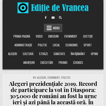
Skip
to
content
MENU
PRIMA PAGINĂ
VIDEO
EMISIUNI
EVENIMENT
JUSTIȚIE
ADMINISTRAȚIE
POLITIC
LOCAL
ECONOMIC
SPORT
ALEGERI
CULTURĂ
STRĂZI
SĂNĂTATE
ÎNVĂȚĂMÂNT
OPINII
ANUNȚURI
EXECUTĂRI
PROMO
COOKIES
POSTED
ALEGERI
,
EVENIMENT
,
POLITIC
IN
Alegeri prezidențiale 2019. Record
de participare la vot în Diaspora:
305.000 de români au fost la urne
ieri și azi până la această oră. În