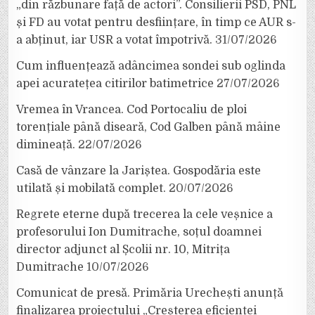
„din răzbunare față de actori”. Consilierii PSD, PNL
și FD au votat pentru desființare, în timp ce AUR s-
a abținut, iar USR a votat împotrivă.
31/07/2026
Cum influențează adâncimea sondei sub oglinda
apei acuratețea citirilor batimetrice
27/07/2026
Vremea în Vrancea. Cod Portocaliu de ploi
torențiale până diseară, Cod Galben până mâine
dimineață.
22/07/2026
Casă de vânzare la Jariștea. Gospodăria este
utilată și mobilată complet.
20/07/2026
Regrete eterne după trecerea la cele veșnice a
profesorului Ion Dumitrache, soțul doamnei
director adjunct al Școlii nr. 10, Mitrița
Dumitrache
10/07/2026
Comunicat de presă. Primăria Urechești anunță
finalizarea proiectului „Creșterea eficienței