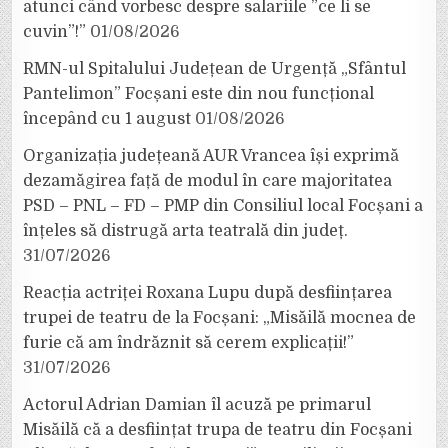
atunci când vorbesc despre salariile ”ce li se
cuvin”!”
01/08/2026
RMN-ul Spitalului Județean de Urgență „Sfântul
Pantelimon” Focșani este din nou funcțional
începând cu 1 august
01/08/2026
Organizația județeană AUR Vrancea își exprimă
dezamăgirea față de modul în care majoritatea
PSD – PNL – FD – PMP din Consiliul local Focșani a
înțeles să distrugă arta teatrală din județ.
31/07/2026
Reacția actriței Roxana Lupu după desființarea
trupei de teatru de la Focșani: „Misăilă mocnea de
furie că am îndrăznit să cerem explicații!”
31/07/2026
Actorul Adrian Damian îl acuză pe primarul
Misăilă că a desființat trupa de teatru din Focșani