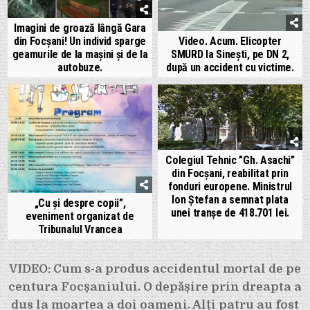
Imagini de groază lângă Gara
din Focșani! Un individ sparge
Video. Acum. Elicopter
geamurile de la mașini și de la
SMURD la Sinești, pe DN 2,
autobuze.
după un accident cu victime.
Colegiul Tehnic ”Gh. Asachi”
din Focșani, reabilitat prin
fonduri europene. Ministrul
Ion Ștefan a semnat plata
„Cu şi despre copii”,
unei tranșe de 418.701 lei.
eveniment organizat de
Tribunalul Vrancea
Navigare
VIDEO: Cum s-a produs accidentul mortal de pe
în
centura Focșaniului. O depășire prin dreapta a
articole
dus la moartea a doi oameni. Alți patru au fost