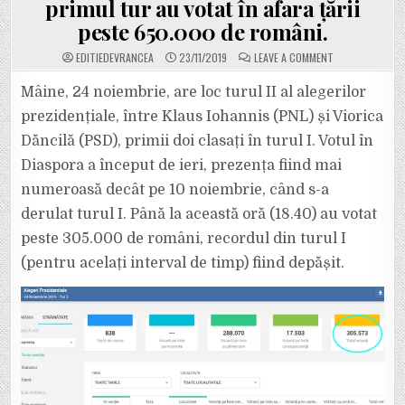
primul tur au votat în afara țării
peste 650.000 de români.
ON
EDITIEDEVRANCEA
23/11/2019
LEAVE A COMMENT
ALEGERI
PREZIDENȚIALE
2019.
Mâine, 24 noiembrie, are loc turul II al alegerilor
RECORD
DE
prezidențiale, între Klaus Iohannis (PNL) și Viorica
PARTICIPARE
LA
Dăncilă (PSD), primii doi clasați în turul I. Votul în
VOT
ÎN
Diaspora a început de ieri, prezența fiind mai
DIASPORA:
305.000
DE
numeroasă decât pe 10 noiembrie, când s-a
ROMÂNI
AU
derulat turul I. Până la această oră (18.40) au votat
FOST
LA
peste 305.000 de români, recordul din turul I
URNE
IERI
(pentru acelați interval de timp) fiind depășit.
ȘI
AZI
PÂNĂ
LA
ACEASTĂ
ORĂ.
ÎN
PRIMUL
TUR
AU
VOTAT
ÎN
AFARA
ȚĂRII