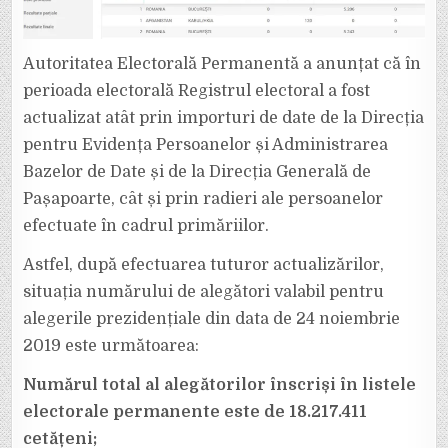
PESTE
650.000
DE
ROMÂNI.
Autoritatea Electorală Permanentă a anunțat că în
perioada electorală Registrul electoral a fost
actualizat atât prin importuri de date de la Direcția
pentru Evidența Persoanelor și Administrarea
Bazelor de Date și de la Direcția Generală de
Pașapoarte, cât și prin radieri ale persoanelor
efectuate în cadrul primăriilor.
Astfel, după efectuarea tuturor actualizărilor,
situația numărului de alegători valabil pentru
alegerile prezidențiale din data de 24 noiembrie
2019 este următoarea:
Numărul total al alegătorilor înscriși în listele
electorale permanente este de 18.217.411
cetățeni;