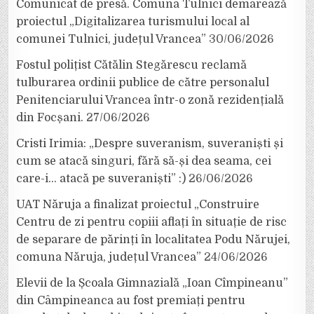
Comunicat de presă. Comuna Tulnici demarează
proiectul „Digitalizarea turismului local al
comunei Tulnici, județul Vrancea”
30/06/2026
Fostul polițist Cătălin Stegărescu reclamă
tulburarea ordinii publice de către personalul
Penitenciarului Vrancea într-o zonă rezidențială
din Focșani.
27/06/2026
Cristi Irimia: „Despre suveranism, suveraniști și
cum se atacă singuri, fără să-și dea seama, cei
care-i… atacă pe suveraniști” :)
26/06/2026
UAT Năruja a finalizat proiectul „Construire
Centru de zi pentru copiii aflați în situație de risc
de separare de părinți în localitatea Podu Nărujei,
comuna Năruja, județul Vrancea”
24/06/2026
Elevii de la Școala Gimnazială „Ioan Cîmpineanu”
din Câmpineanca au fost premiați pentru