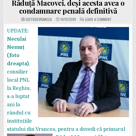
Răduță Macovei, deși acesta avea o
condamnare penală definitivă
ON
EDITIEDEVRANCEA
14/11/2019
LEAVE A COMMENT
JUDECĂTOAREA
ADRIANA
COPACI,
UPDATE:
SANCȚIONATĂ
DUR
Neculai
DE
CSM
Nemuț
PENTRU
DECIZIA
(foto
PRIN
CARE
L-
dreapta)
,
A
LĂSAT
consilier
ÎN
FUNCȚIE
local PNL
PE
PRIMARUL
la Reghiu,
PSD
DE
LA
s-a luptat
REGHIU,
RĂDUȚĂ
ani la
MACOVEI,
DEȘI
rândul cu
ACESTA
AVEA
instituțiile
O
CONDAMNARE
PENALĂ
statului din Vrancea, pentru a dovedi că primarul
DEFINITIVĂ