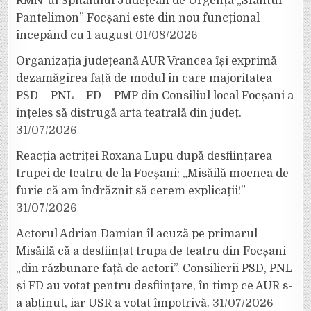
RMN-ul Spitalului Județean de Urgență „Sfântul
Pantelimon” Focșani este din nou funcțional
începând cu 1 august
01/08/2026
Organizația județeană AUR Vrancea își exprimă
dezamăgirea față de modul în care majoritatea
PSD – PNL – FD – PMP din Consiliul local Focșani a
înțeles să distrugă arta teatrală din județ.
31/07/2026
Reacția actriței Roxana Lupu după desființarea
trupei de teatru de la Focșani: „Misăilă mocnea de
furie că am îndrăznit să cerem explicații!”
31/07/2026
Actorul Adrian Damian îl acuză pe primarul
Misăilă că a desființat trupa de teatru din Focșani
„din răzbunare față de actori”. Consilierii PSD, PNL
și FD au votat pentru desființare, în timp ce AUR s-
a abținut, iar USR a votat împotrivă.
31/07/2026