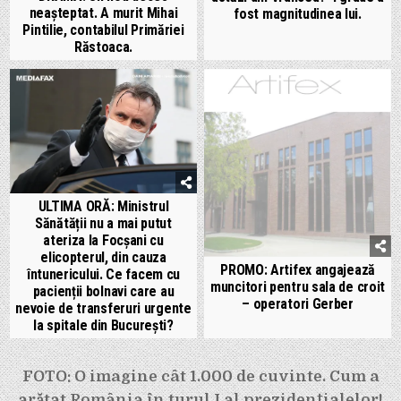
neașteptat. A murit Mihai
fost magnitudinea lui.
Pintilie, contabilul Primăriei
Răstoaca.
ULTIMA ORĂ: Ministrul
Sănătății nu a mai putut
ateriza la Focșani cu
elicopterul, din cauza
PROMO: Artifex angajează
întunericului. Ce facem cu
muncitori pentru sala de croit
pacienții bolnavi care au
– operatori Gerber
nevoie de transferuri urgente
la spitale din București?
Navigare
FOTO: O imagine cât 1.000 de cuvinte. Cum a
arătat România în turul I al prezidențialelor!