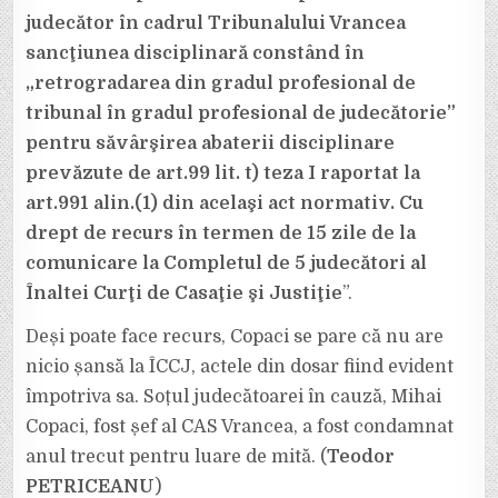
judecător în cadrul Tribunalului Vrancea
sancţiunea disciplinară constând în
„retrogradarea din gradul profesional de
tribunal în gradul profesional de judecătorie”
pentru săvârşirea abaterii disciplinare
prevăzute de art.99 lit. t) teza I raportat la
art.991 alin.(1) din acelaşi act normativ. Cu
drept de recurs în termen de 15 zile de la
comunicare la Completul de 5 judecători al
Înaltei Curţi de Casaţie şi Justiţie
”.
Deși poate face recurs, Copaci se pare că nu are
nicio șansă la ÎCCJ, actele din dosar fiind evident
împotriva sa. Soțul judecătoarei în cauză, Mihai
Copaci, fost șef al CAS Vrancea, a fost condamnat
anul trecut pentru luare de mită. (
Teodor
PETRICEANU
)