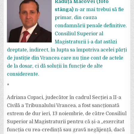
Răduță Macovei (foto
stânga)
n-ar mai trebui să fie
primar, din cauza
condamnării penale definitive.
Consiliul Superior al
Magistraturii i-a dat astăzi
dreptate, indirect, în lupta sa împotriva acelei părți
de justiție din Vrancea care nu ține cont de actele
de la dosar, ci dă soluții în funcție de alte
considerente.
*
Adriana Copaci, judecător în cadrul Secției a II-a
Civilă a Tribunalului Vrancea, a fost sancționată
extrem de dur ieri, 13 noiembrie, de către Consiliul
Superior al Magistraturii pentru că și-a „exercitat
funcția cu rea-credință sau gravă neglijență, dacă