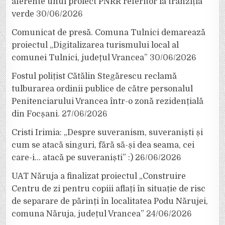
aferente unui proiect PNRR referitor la tranziția
verde
30/06/2026
Comunicat de presă. Comuna Tulnici demarează
proiectul „Digitalizarea turismului local al
comunei Tulnici, județul Vrancea”
30/06/2026
Fostul polițist Cătălin Stegărescu reclamă
tulburarea ordinii publice de către personalul
Penitenciarului Vrancea într-o zonă rezidențială
din Focșani.
27/06/2026
Cristi Irimia: „Despre suveranism, suveraniști și
cum se atacă singuri, fără să-și dea seama, cei
care-i… atacă pe suveraniști” :)
26/06/2026
UAT Năruja a finalizat proiectul „Construire
Centru de zi pentru copiii aflați în situație de risc
de separare de părinți în localitatea Podu Nărujei,
comuna Năruja, județul Vrancea”
24/06/2026