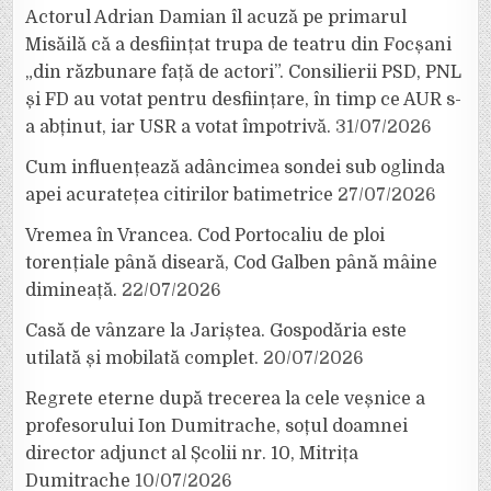
Actorul Adrian Damian îl acuză pe primarul
Misăilă că a desființat trupa de teatru din Focșani
„din răzbunare față de actori”. Consilierii PSD, PNL
și FD au votat pentru desființare, în timp ce AUR s-
a abținut, iar USR a votat împotrivă.
31/07/2026
Cum influențează adâncimea sondei sub oglinda
apei acuratețea citirilor batimetrice
27/07/2026
Vremea în Vrancea. Cod Portocaliu de ploi
torențiale până diseară, Cod Galben până mâine
dimineață.
22/07/2026
Casă de vânzare la Jariștea. Gospodăria este
utilată și mobilată complet.
20/07/2026
Regrete eterne după trecerea la cele veșnice a
profesorului Ion Dumitrache, soțul doamnei
director adjunct al Școlii nr. 10, Mitrița
Dumitrache
10/07/2026