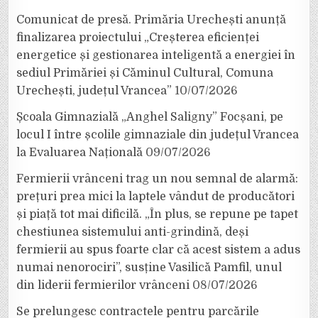
Comunicat de presă. Primăria Urechești anunță
finalizarea proiectului „Creșterea eficienței
energetice și gestionarea inteligentă a energiei în
sediul Primăriei și Căminul Cultural, Comuna
Urechești, județul Vrancea”
10/07/2026
Școala Gimnazială „Anghel Saligny” Focșani, pe
locul I între școlile gimnaziale din județul Vrancea
la Evaluarea Națională
09/07/2026
Fermierii vrânceni trag un nou semnal de alarmă:
prețuri prea mici la laptele vândut de producători
și piață tot mai dificilă. „În plus, se repune pe tapet
chestiunea sistemului anti-grindină, deși
fermierii au spus foarte clar că acest sistem a adus
numai nenorociri”, susține Vasilică Pamfil, unul
din liderii fermierilor vrânceni
08/07/2026
Se prelungesc contractele pentru parcările