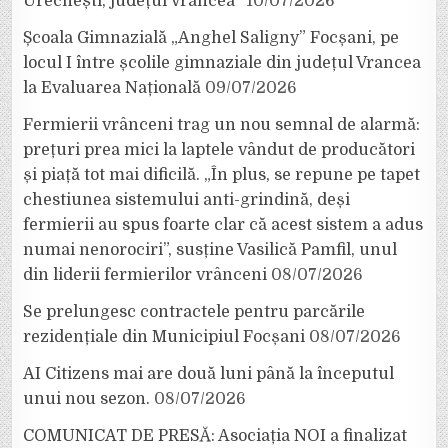
Urechești, județul Vrancea”
10/07/2026
Școala Gimnazială „Anghel Saligny” Focșani, pe
locul I între școlile gimnaziale din județul Vrancea
la Evaluarea Națională
09/07/2026
Fermierii vrânceni trag un nou semnal de alarmă:
prețuri prea mici la laptele vândut de producători
și piață tot mai dificilă. „În plus, se repune pe tapet
chestiunea sistemului anti-grindină, deși
fermierii au spus foarte clar că acest sistem a adus
numai nenorociri”, susține Vasilică Pamfil, unul
din liderii fermierilor vrânceni
08/07/2026
Se prelungesc contractele pentru parcările
rezidențiale din Municipiul Focșani
08/07/2026
AI Citizens mai are două luni până la începutul
unui nou sezon.
08/07/2026
COMUNICAT DE PRESĂ: Asociația NOI a finalizat