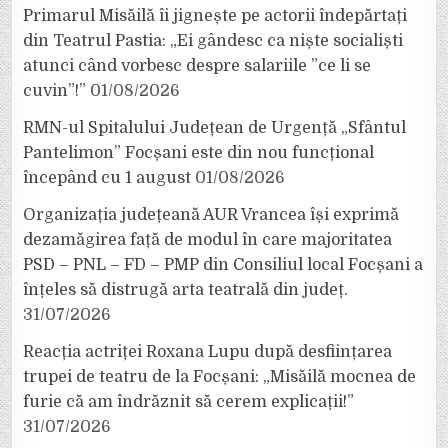
Primarul Misăilă îi jignește pe actorii îndepărtați
din Teatrul Pastia: „Ei gândesc ca niște socialiști
atunci când vorbesc despre salariile ”ce li se
cuvin”!”
01/08/2026
RMN-ul Spitalului Județean de Urgență „Sfântul
Pantelimon” Focșani este din nou funcțional
începând cu 1 august
01/08/2026
Organizația județeană AUR Vrancea își exprimă
dezamăgirea față de modul în care majoritatea
PSD – PNL – FD – PMP din Consiliul local Focșani a
înțeles să distrugă arta teatrală din județ.
31/07/2026
Reacția actriței Roxana Lupu după desființarea
trupei de teatru de la Focșani: „Misăilă mocnea de
furie că am îndrăznit să cerem explicații!”
31/07/2026