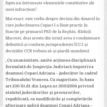
fapta nu întrunește elementele constitutive ale
unei infracțiuni”.
Mai exact, este vorba despre decizia din dosarul în
care judecătoarea Copaci l-a lăsat practic în
funcție pe primarul PSD de la Reghiu. Răduță
Macovei, deși acesta din urmă avea o condamnare
definitivă și conform jurisprudenței ÎCCJ și
deciziilor CCR trebuia să-și piardă mandatul.
„
Cu unanimitate, amite acţiunea disciplinară
formulată de Inspecţia Judiciară împotriva
doamnei Copaci Adriana – judecător în cadrul
Tribunalului Vrancea. Cu majoritate, În baza
art.100 lit.d1 din Legea nr.303/2004 privind
statutul judecătorilor şi procurorilor,
republicată, cu modificările şi completările
ulterioare aplică doamnei Copaci Adriana –