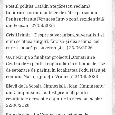
Fostul polițist Cătălin Stegărescu reclamă
tulburarea ordinii publice de către personalul
Penitenciarului Vrancea într-o zonă rezidențială
din Focșani.
27/06/2026
Cristi Irimia: „Despre suveranism, suveraniști și
cum se atacă singuri, fără să-și dea seama, cei
care-i… atacă pe suveraniști” :)
26/06/2026
UAT Năruja a finalizat proiectul „Construire
Centru de zi pentru copiii aflați în situație de risc
de separare de părinți în localitatea Podu Nărujei,
comuna Năruja, județul Vrancea”
24/06/2026
Elevii de la Școala Gimnazială „Ioan Cîmpineanu”
din Câmpineanca au fost premiați pentru
rezultatele deosebite obținute în acest an școlar
22/06/2026
Sute de elevi din Vrancea au participat la