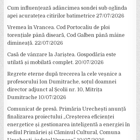
Cum influențează adâncimea sondei sub oglinda
apei acuratețea citirilor batimetrice
27/07/2026
Vremea în Vrancea. Cod Portocaliu de ploi
torențiale până diseară, Cod Galben până mâine
dimineață.
22/07/2026
Casă de vânzare la Jariștea. Gospodăria este
utilată și mobilată complet.
20/07/2026
Regrete eterne după trecerea la cele veșnice a
profesorului Ion Dumitrache, soțul doamnei
director adjunct al Școlii nr. 10, Mitrița
Dumitrache
10/07/2026
Comunicat de presă. Primăria Urechești anunță
finalizarea proiectului „Creșterea eficienței
energetice și gestionarea inteligentă a energiei în
sediul Primăriei și Căminul Cultural, Comuna