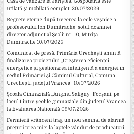
Casă de vânzare la Jariștea. Gospodăria este
utilată și mobilată complet.
20/07/2026
Regrete eterne după trecerea la cele veșnice a
profesorului Ion Dumitrache, soțul doamnei
director adjunct al Școlii nr. 10, Mitrița
Dumitrache
10/07/2026
Comunicat de presă. Primăria Urechești anunță
finalizarea proiectului „Creșterea eficienței
energetice și gestionarea inteligentă a energiei în
sediul Primăriei și Căminul Cultural, Comuna
Urechești, județul Vrancea”
10/07/2026
Școala Gimnazială „Anghel Saligny” Focșani, pe
locul I între școlile gimnaziale din județul Vrancea
la Evaluarea Națională
09/07/2026
Fermierii vrânceni trag un nou semnal de alarmă:
prețuri prea mici la laptele vândut de producători