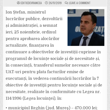
ON
EDITIEDEVRANCEA
26/11/2019
LEAVE A COMMENT
FONDURI
ALOCATE
DE
Ion Ștefan, ministrul
MINISTERUL
LUCRĂRILOR
lucrărilor publice, dezvoltării
PUBLICE,
DEZVOLTĂRII
și administrației, a semnat
ȘI
ADMINISTRAȚIEI,
ieri, 25 noiembrie, ordinul
PENTRU
”BLOCUL
ONASIS”
pentru aprobarea alocărilor
DIN
FOCȘANI
actualizate, finanțarea în
continuare a obiectivelor de investiții cuprinse în
programul de locuințe sociale și de necesitate și,
în consecință, transferul sumelor necesare către
UAT-uri pentru plata facturilor emise de
executanți, în vederea continuării lucrărilor la 7
obiective de investiţii pentru locuinţe sociale şi de
necesitate, realizate în conformitate cu Legea nr.
114/1996 (Legea locuinţei), în:
• municipiul Reghin (jud. Mureş) – 470.000 lei;