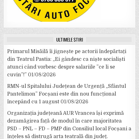
ULTIMELE ȘTIRI
Primarul Misăilă îi jignește pe actorii îndepărtați
din Teatrul Pastia: „Ei gândesc ca niște socialiști
atunci când vorbesc despre salariile ”ce li se
cuvin”!”
01/08/2026
RMN-ul Spitalului Județean de Urgență „Sfântul
Pantelimon” Focșani este din nou funcțional
începând cu 1 august
01/08/2026
Organizația județeană AUR Vrancea își exprimă
dezamăgirea față de modul în care majoritatea
PSD – PNL – FD – PMP din Consiliul local Focșani a
înțeles să distrugă arta teatrală din județ.