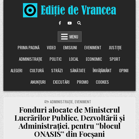
Skip
to
content
MENU
PRIMA PAGINĂ
VIDEO
EMISIUNI
EVENIMENT
JUSTIȚIE
ADMINISTRAȚIE
POLITIC
LOCAL
ECONOMIC
SPORT
ALEGERI
CULTURĂ
STRĂZI
SĂNĂTATE
ÎNVĂȚĂMÂNT
OPINII
ANUNȚURI
EXECUTĂRI
PROMO
COOKIES
POSTED
ADMINISTRAȚIE
,
EVENIMENT
IN
Fonduri alocate de Ministerul
Lucrărilor Publice, Dezvoltării și
Administrației, pentru ”blocul
ONASIS” din Focșani