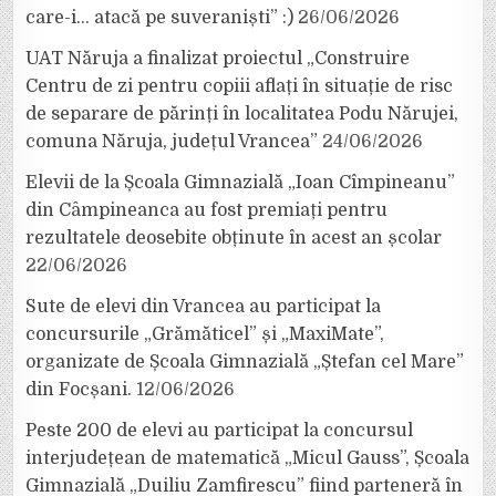
care-i… atacă pe suveraniști” :)
26/06/2026
UAT Năruja a finalizat proiectul „Construire
Centru de zi pentru copiii aflați în situație de risc
de separare de părinți în localitatea Podu Nărujei,
comuna Năruja, județul Vrancea”
24/06/2026
Elevii de la Școala Gimnazială „Ioan Cîmpineanu”
din Câmpineanca au fost premiați pentru
rezultatele deosebite obținute în acest an școlar
22/06/2026
Sute de elevi din Vrancea au participat la
concursurile „Grămăticel” și „MaxiMate”,
organizate de Școala Gimnazială „Ștefan cel Mare”
din Focșani.
12/06/2026
Peste 200 de elevi au participat la concursul
interjudețean de matematică „Micul Gauss”, Școala
Gimnazială „Duiliu Zamfirescu” fiind parteneră în