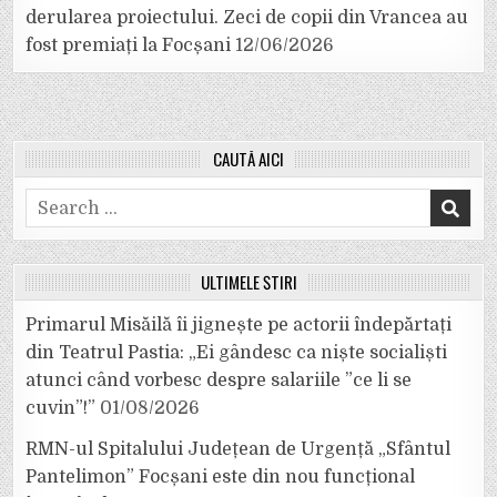
derularea proiectului. Zeci de copii din Vrancea au
fost premiați la Focșani
12/06/2026
CAUTĂ AICI
Search
for:
ULTIMELE ȘTIRI
Primarul Misăilă îi jignește pe actorii îndepărtați
din Teatrul Pastia: „Ei gândesc ca niște socialiști
atunci când vorbesc despre salariile ”ce li se
cuvin”!”
01/08/2026
RMN-ul Spitalului Județean de Urgență „Sfântul
Pantelimon” Focșani este din nou funcțional