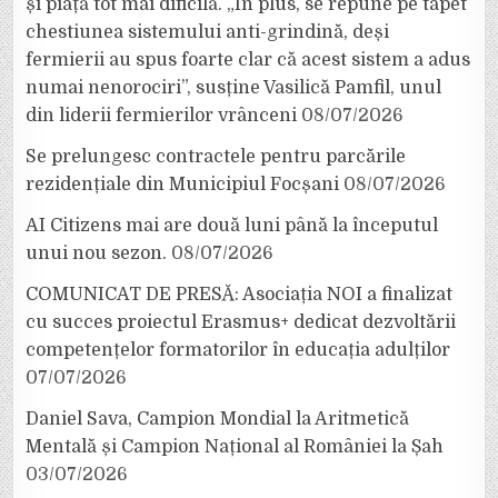
și piață tot mai dificilă. „În plus, se repune pe tapet
chestiunea sistemului anti-grindină, deși
fermierii au spus foarte clar că acest sistem a adus
numai nenorociri”, susține Vasilică Pamfil, unul
din liderii fermierilor vrânceni
08/07/2026
Se prelungesc contractele pentru parcările
rezidențiale din Municipiul Focșani
08/07/2026
AI Citizens mai are două luni până la începutul
unui nou sezon.
08/07/2026
COMUNICAT DE PRESĂ: Asociația NOI a finalizat
cu succes proiectul Erasmus+ dedicat dezvoltării
competențelor formatorilor în educația adulților
07/07/2026
Daniel Sava, Campion Mondial la Aritmetică
Mentală și Campion Național al României la Șah
03/07/2026