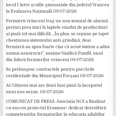
locul I între școlile gimnaziale din județul Vrancea
la Evaluarea Națională
09/07/2026
Fermierii vrânceni trag un nou semnal de alarmă:
prețuri prea mici la laptele vândut de producători
și piață tot mai dificilă. „În plus, se repune pe tapet
chestiunea sistemului anti-grindină, deși
fermierii au spus foarte clar că acest sistem a adus
numai nenorociri”, susține Vasilică Pamfil, unul
din liderii fermierilor vrânceni
08/07/2026
Se prelungesc contractele pentru parcările
rezidențiale din Municipiul Focșani
08/07/2026
AI Citizens mai are două luni până la începutul
unui nou sezon.
08/07/2026
COMUNICAT DE PRESĂ: Asociația NOI a finalizat
cu succes proiectul Erasmus+ dedicat dezvoltării
competențelor formatorilor în educația adulților