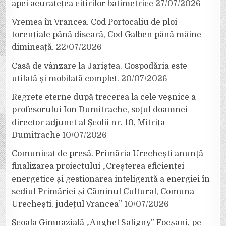
apei acuratețea citirilor batimetrice
27/07/2026
Vremea în Vrancea. Cod Portocaliu de ploi
torențiale până diseară, Cod Galben până mâine
dimineață.
22/07/2026
Casă de vânzare la Jariștea. Gospodăria este
utilată și mobilată complet.
20/07/2026
Regrete eterne după trecerea la cele veșnice a
profesorului Ion Dumitrache, soțul doamnei
director adjunct al Școlii nr. 10, Mitrița
Dumitrache
10/07/2026
Comunicat de presă. Primăria Urechești anunță
finalizarea proiectului „Creșterea eficienței
energetice și gestionarea inteligentă a energiei în
sediul Primăriei și Căminul Cultural, Comuna
Urechești, județul Vrancea”
10/07/2026
Școala Gimnazială „Anghel Saligny” Focșani, pe