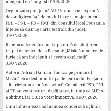
începând cu 1 august
01/08/2026
Organizația județeană AUR Vrancea își exprimă
dezamăgirea față de modul în care majoritatea
PSD – PNL – FD – PMP din Consiliul local Focșani a
înțeles să distrugă arta teatrală din județ.
31/07/2026
Reacția actriței Roxana Lupu după desființarea
trupei de teatru de la Focșani: „Misăilă mocnea de
furie că am îndrăznit să cerem explicații!”
31/07/2026
Actorul Adrian Damian îl acuză pe primarul
Misăilă că a desființat trupa de teatru din Focșani
„din răzbunare față de actori”. Consilierii PSD, PNL
și FD au votat pentru desființare, în timp ce AUR s-
a abținut, iar USR a votat împotrivă.
31/07/2026
Cum influențează adâncimea sondei sub oglinda