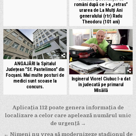
români după ce i-a „retras”
urarea de La Mulți Ani
generalului (rtr) Radu
Theodoru (101 ani)
ANGAJĂRI la Spitalul
Județean ”Sf. Pantelimon” din
Focșani. Mai multe posturi de
Inginerul Viorel Ciubuc l-a dat
medici sunt scoase la
în judecată pe primarul
concurs.
Misăilă
Navigare
Aplicația 112 poate genera informația de
în
localizare a celor care apelează numărul unic
articole
de urgență →
← Nimeni nu vrea să modernizeze stadionul de