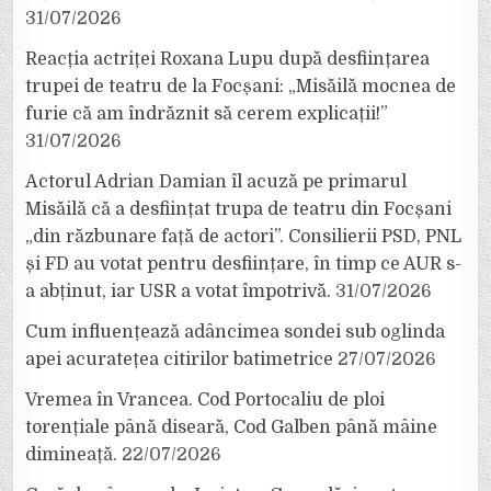
31/07/2026
Reacția actriței Roxana Lupu după desființarea
trupei de teatru de la Focșani: „Misăilă mocnea de
furie că am îndrăznit să cerem explicații!”
31/07/2026
Actorul Adrian Damian îl acuză pe primarul
Misăilă că a desființat trupa de teatru din Focșani
„din răzbunare față de actori”. Consilierii PSD, PNL
și FD au votat pentru desființare, în timp ce AUR s-
a abținut, iar USR a votat împotrivă.
31/07/2026
Cum influențează adâncimea sondei sub oglinda
apei acuratețea citirilor batimetrice
27/07/2026
Vremea în Vrancea. Cod Portocaliu de ploi
torențiale până diseară, Cod Galben până mâine
dimineață.
22/07/2026