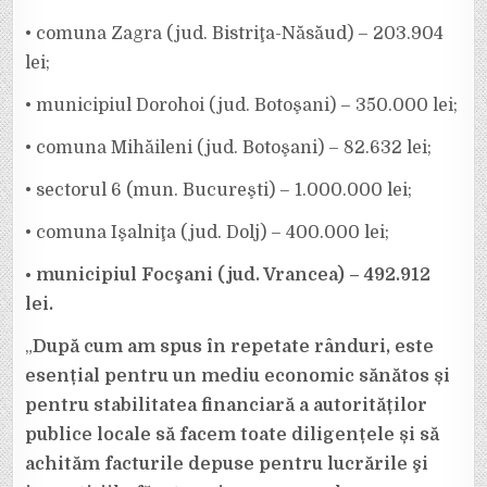
• comuna Zagra (jud. Bistriţa-Năsăud) – 203.904
lei;
• municipiul Dorohoi (jud. Botoşani) – 350.000 lei;
• comuna Mihăileni (jud. Botoşani) – 82.632 lei;
• sectorul 6 (mun. Bucureşti) – 1.000.000 lei;
• comuna Işalniţa (jud. Dolj) – 400.000 lei;
• municipiul Focşani (jud. Vrancea) – 492.912
lei.
„
După cum am spus în repetate rânduri, este
esențial pentru un mediu economic sănătos și
pentru stabilitatea financiară a autorităților
publice locale să facem toate diligențele și să
achităm facturile depuse pentru lucrările şi