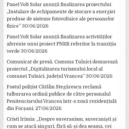
Panel Volt Solar anunță finalizarea proiectului
„Instalare de echipamente de stocare a energiei
produse de sisteme fotovoltaice ale persoanelor
fizice”
30/06/2026
Panel Volt Solar anunță finalizarea activităților
aferente unui proiect PNRR referitor la tranziția
verde
30/06/2026
Comunicat de presă. Comuna Tulnici demarează
proiectul „Digitalizarea turismului local al
comunei Tulnici, județul Vrancea”
30/06/2026
Fostul polițist Cătălin Stegărescu reclamă
tulburarea ordinii publice de către personalul
Penitenciarului Vrancea într-o zonă rezidențială
din Focșani.
27/06/2026
Cristi Irimia: „Despre suveranism, suveraniști și
cum se atacă singuri, fără să-și dea seama, cei