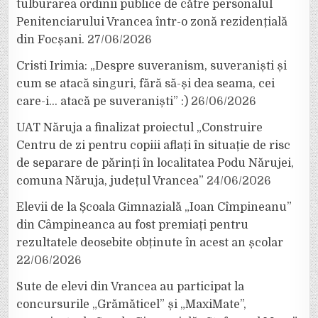
tulburarea ordinii publice de către personalul
Penitenciarului Vrancea într-o zonă rezidențială
din Focșani.
27/06/2026
Cristi Irimia: „Despre suveranism, suveraniști și
cum se atacă singuri, fără să-și dea seama, cei
care-i… atacă pe suveraniști” :)
26/06/2026
UAT Năruja a finalizat proiectul „Construire
Centru de zi pentru copiii aflați în situație de risc
de separare de părinți în localitatea Podu Nărujei,
comuna Năruja, județul Vrancea”
24/06/2026
Elevii de la Școala Gimnazială „Ioan Cîmpineanu”
din Câmpineanca au fost premiați pentru
rezultatele deosebite obținute în acest an școlar
22/06/2026
Sute de elevi din Vrancea au participat la
concursurile „Grămăticel” și „MaxiMate”,