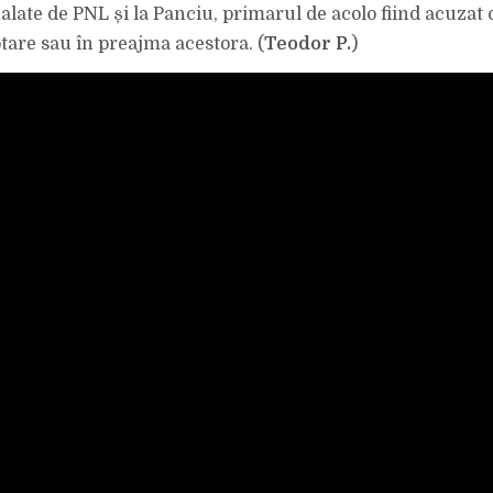
INFORMAȚII
alate de PNL și la Panciu, primarul de acolo fiind acuzat 
CĂ
LA
otare sau în preajma acestora. (
Teodor P.
)
PANCIU
PRIMARUL
A
FĂCUT
CAMPANIE
CHIAR
ASTĂZI,
ÎN
ZIUA
VOTĂRII”,
SPUNE
CONSILIERUL
JUDEȚEAN
OVIDIU
BURDUȘA