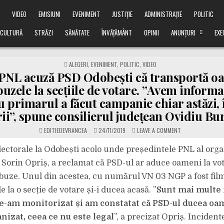
Ă
VIDEO
EMISIUNI
EVENIMENT
JUSTIȚIE
ADMINISTRAȚIE
POLITIC
CULTURĂ
STRĂZI
SĂNĂTATE
ÎNVĂȚĂMÂNT
OPINII
ANUNȚURI
EXE
POSTED
ALEGERI
,
EVENIMENT
,
POLITIC
,
VIDEO
IN
PNL acuză PSD Odobești că transportă o
zele la secțiile de votare. ”Avem informaț
 primarul a făcut campanie chiar astăzi, 
rii”, spune consilierul județean Ovidiu B
ON
EDITIEDEVRANCEA
24/11/2019
LEAVE A COMMENT
VIDEO:
PNL
ACUZĂ
lectorale la Odobești acolo unde președintele PNL al orga
PSD
ODOBEȘTI
i Sorin Opriș, a reclamat că PSD-ul ar aduce oameni la vot
CĂ
TRANSPORTĂ
uze. Unul din acestea, cu numărul VN 03 NGP a fost film
OAMENII
CU
 la o secție de votare și-i ducea acasă. ”
Sunt mai multe
MICROBUZELE
LA
SECȚIILE
Le-am monitorizat și am constatat că PSD-ul ducea oam
DE
VOTARE.
nizat, ceea ce nu este legal
”, a precizat Opriș. Incident
”AVEM