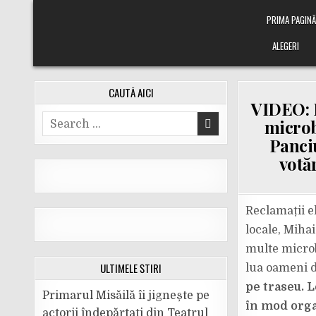
Skip
PRIMA PAGIN
to
content
ALEGERI
CAUTĂ AICI
VIDEO: 
Search
microbu
for:
Panciu
votă
Reclamații e
locale, Miha
multe microb
ULTIMELE ȘTIRI
lua oameni de
pe traseu. 
Primarul Misăilă îi jignește pe
în mod orga
actorii îndepărtați din Teatrul