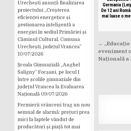
Urechești anunță finalizarea
Germania (Leip
De 12 ani Româ
proiectului „Creșterea
mai luase o me
eficienței energetice și
gestionarea inteligentă a
energiei în sediul Primăriei și
Căminul Cultural, Comuna
Navigar
← ,,Educație 
Urechești, județul Vrancea”
în
eveniment cu
10/07/2026
articole
Națională a
Școala Gimnazială „Anghel
Saligny” Focșani, pe locul I
între școlile gimnaziale din
județul Vrancea la Evaluarea
Națională
09/07/2026
Fermierii vrânceni trag un nou
semnal de alarmă: prețuri prea
mici la laptele vândut de
producători și piață tot mai