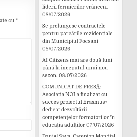
liderii fermierilor vrânceni
08/07/2026
cate cu
*
Se prelungesc contractele
pentru parcările rezidențiale
din Municipiul Focșani
08/07/2026
AI Citizens mai are două luni
până la începutul unui nou
sezon.
08/07/2026
COMUNICAT DE PRESĂ:
Asociația NOI a finalizat cu
succes proiectul Erasmus+
dedicat dezvoltării
competențelor formatorilor în
educația adulților
07/07/2026
Daniel Sava, Campion Mondial