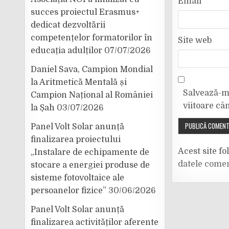
Email
*
succes proiectul Erasmus+
dedicat dezvoltării
competențelor formatorilor în
Site web
educația adulților
07/07/2026
Daniel Sava, Campion Mondial
la Aritmetică Mentală și
Salvează-mi
Campion Național al României
viitoare câ
la Șah
03/07/2026
Panel Volt Solar anunță
finalizarea proiectului
Acest site f
„Instalare de echipamente de
datele comen
stocare a energiei produse de
sisteme fotovoltaice ale
persoanelor fizice”
30/06/2026
Panel Volt Solar anunță
finalizarea activităților aferente