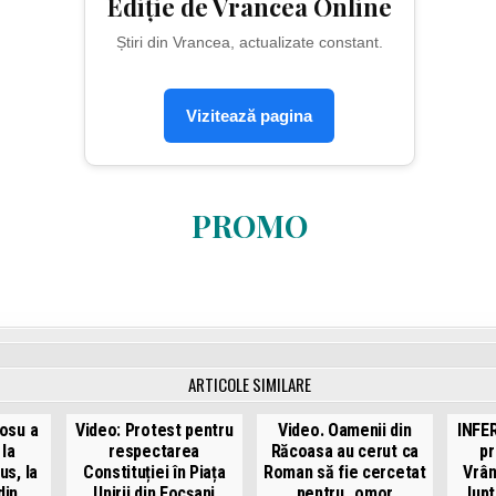
Ediție de Vrancea Online
Știri din Vrancea, actualizate constant.
Vizitează pagina
PROMO
ARTICOLE SIMILARE
osu a
Video: Protest pentru
Video. Oamenii din
INFE
 la
respectarea
Răcoasa au cerut ca
pr
us, la
Constituției în Piața
Roman să fie cercetat
Vrân
din
Unirii din Focșani
pentru „omor
lup