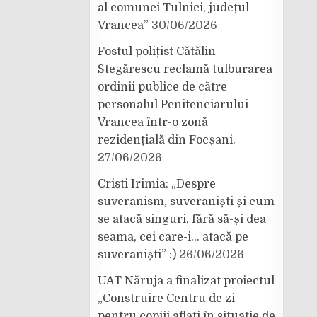
al comunei Tulnici, județul
Vrancea”
30/06/2026
Fostul polițist Cătălin
Stegărescu reclamă tulburarea
ordinii publice de către
personalul Penitenciarului
Vrancea într-o zonă
rezidențială din Focșani.
27/06/2026
Cristi Irimia: „Despre
suveranism, suveraniști și cum
se atacă singuri, fără să-și dea
seama, cei care-i… atacă pe
suveraniști” :)
26/06/2026
UAT Năruja a finalizat proiectul
„Construire Centru de zi
pentru copiii aflați în situație de