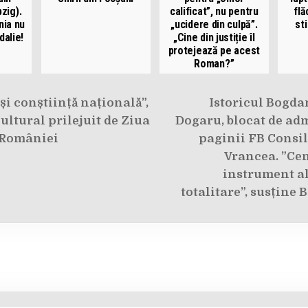
zig).
calificat”, nu pentru
flă
nia nu
„ucidere din culpă”.
st
dalie!
„Cine din justiție îl
protejează pe acest
Roman?”
e
și conștiință națională”,
Istoricul Bogda
ltural prilejuit de Ziua
Dogaru, blocat de ad
 României
paginii FB Consi
Vrancea. ”Ce
instrument a
totalitare”, susține 