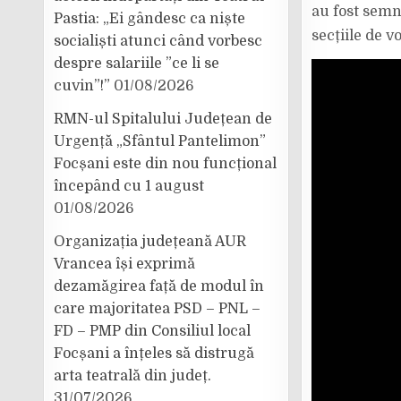
au fost semn
Pastia: „Ei gândesc ca niște
secțiile de v
socialiști atunci când vorbesc
despre salariile ”ce li se
cuvin”!”
01/08/2026
RMN-ul Spitalului Județean de
Urgență „Sfântul Pantelimon”
Focșani este din nou funcțional
începând cu 1 august
01/08/2026
Organizația județeană AUR
Vrancea își exprimă
dezamăgirea față de modul în
care majoritatea PSD – PNL –
FD – PMP din Consiliul local
Focșani a înțeles să distrugă
arta teatrală din județ.
31/07/2026