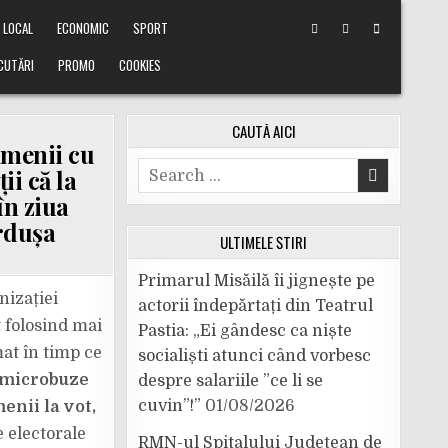
LOCAL
ECONOMIC
SPORT
CUTĂRI
PROMO
COOKIES
CAUTĂ AICI
amenii cu
Search
ii că la
for:
în ziua
urdușa
ULTIMELE ȘTIRI
Primarul Misăilă îi jignește pe
nizației
actorii îndepărtați din Teatrul
 folosind mai
Pastia: „Ei gândesc ca niște
at în timp ce
socialiști atunci când vorbesc
 microbuze
despre salariile ”ce li se
cuvin”!”
01/08/2026
enii la vot,
e electorale
RMN-ul Spitalului Județean de