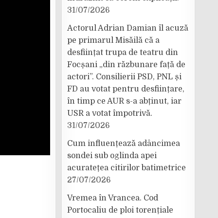
31/07/2026
Actorul Adrian Damian îl acuză
pe primarul Misăilă că a
desființat trupa de teatru din
Focșani „din răzbunare față de
actori”. Consilierii PSD, PNL și
FD au votat pentru desființare,
în timp ce AUR s-a abținut, iar
USR a votat împotrivă.
31/07/2026
Cum influențează adâncimea
sondei sub oglinda apei
acuratețea citirilor batimetrice
27/07/2026
Vremea în Vrancea. Cod
Portocaliu de ploi torențiale