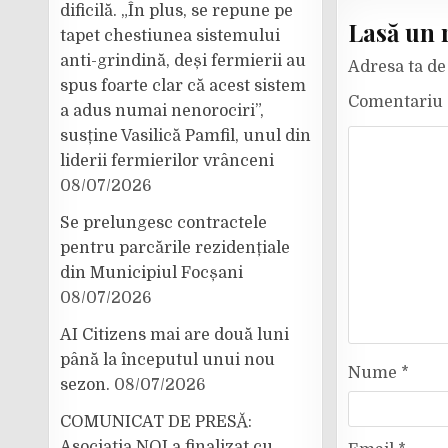
dificilă. „În plus, se repune pe
Lasă un 
tapet chestiunea sistemului
anti-grindină, deși fermierii au
Adresa ta de 
spus foarte clar că acest sistem
Comentariu
a adus numai nenorociri”,
susține Vasilică Pamfil, unul din
liderii fermierilor vrânceni
08/07/2026
Se prelungesc contractele
pentru parcările rezidențiale
din Municipiul Focșani
08/07/2026
AI Citizens mai are două luni
până la începutul unui nou
Nume
*
sezon.
08/07/2026
COMUNICAT DE PRESĂ:
Asociația NOI a finalizat cu