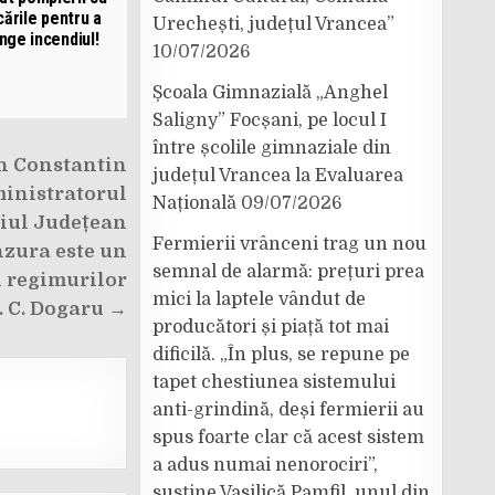
cările pentru a
Urechești, județul Vrancea”
inge incendiul!
10/07/2026
Școala Gimnazială „Anghel
Saligny” Focșani, pe locul I
între școlile gimnaziale din
n Constantin
județul Vrancea la Evaluarea
ministratorul
Națională
09/07/2026
liul Județean
Fermierii vrânceni trag un nou
nzura este un
semnal de alarmă: prețuri prea
l regimurilor
mici la laptele vândut de
B. C. Dogaru →
producători și piață tot mai
dificilă. „În plus, se repune pe
tapet chestiunea sistemului
anti-grindină, deși fermierii au
spus foarte clar că acest sistem
a adus numai nenorociri”,
susține Vasilică Pamfil, unul din