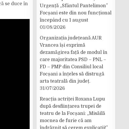
că se duce în
Urgență „Sfântul Pantelimon”
Focșani este din nou funcțional
începând cu 1 august
01/08/2026
Organizația județeană AUR
Vrancea își exprimă
dezamăgirea față de modul în
care majoritatea PSD – PNL –
FD – PMP din Consiliul local
Focșani a înțeles să distrugă
arta teatrală din județ.
31/07/2026
Reacția actriței Roxana Lupu
după desființarea trupei de
teatru de la Focșani: „Misăilă
mocnea de furie că am
îndrăznit să cerem explicații!”