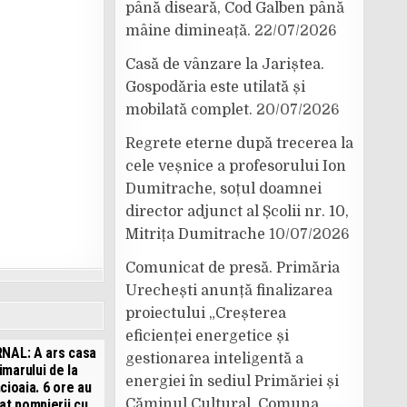
până diseară, Cod Galben până
mâine dimineață.
22/07/2026
Casă de vânzare la Jariștea.
Gospodăria este utilată și
mobilată complet.
20/07/2026
Regrete eterne după trecerea la
cele veșnice a profesorului Ion
Dumitrache, soțul doamnei
director adjunct al Școlii nr. 10,
Mitrița Dumitrache
10/07/2026
Comunicat de presă. Primăria
Urechești anunță finalizarea
proiectului „Creșterea
eficienței energetice și
RNAL: A ars casa
gestionarea inteligentă a
imarului de la
energiei în sediul Primăriei și
cioaia. 6 ore au
tat pompierii cu
Căminul Cultural, Comuna