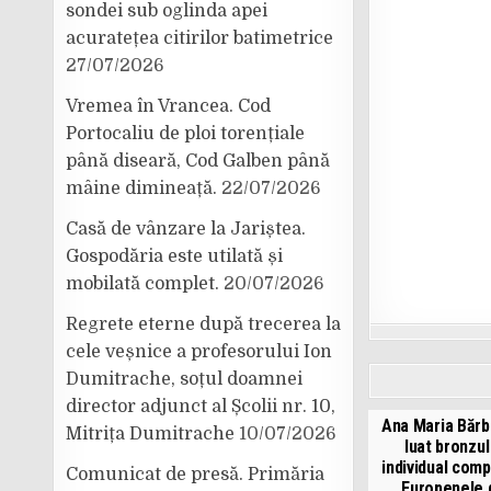
sondei sub oglinda apei
acuratețea citirilor batimetrice
27/07/2026
Vremea în Vrancea. Cod
Portocaliu de ploi torențiale
până diseară, Cod Galben până
mâine dimineață.
22/07/2026
Casă de vânzare la Jariștea.
Gospodăria este utilată și
mobilată complet.
20/07/2026
Regrete eterne după trecerea la
cele veșnice a profesorului Ion
Dumitrache, soțul doamnei
director adjunct al Școlii nr. 10,
Ana Maria Bărb
Mitrița Dumitrache
10/07/2026
luat bronzul
individual comp
Comunicat de presă. Primăria
Europenele 