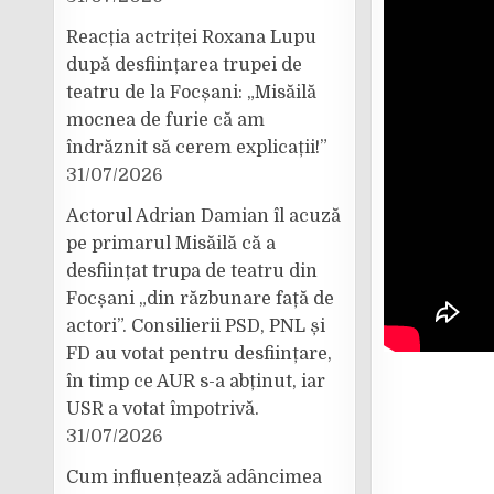
Reacția actriței Roxana Lupu
după desființarea trupei de
teatru de la Focșani: „Misăilă
mocnea de furie că am
îndrăznit să cerem explicații!”
31/07/2026
Actorul Adrian Damian îl acuză
pe primarul Misăilă că a
desființat trupa de teatru din
Focșani „din răzbunare față de
actori”. Consilierii PSD, PNL și
FD au votat pentru desființare,
în timp ce AUR s-a abținut, iar
USR a votat împotrivă.
31/07/2026
Cum influențează adâncimea