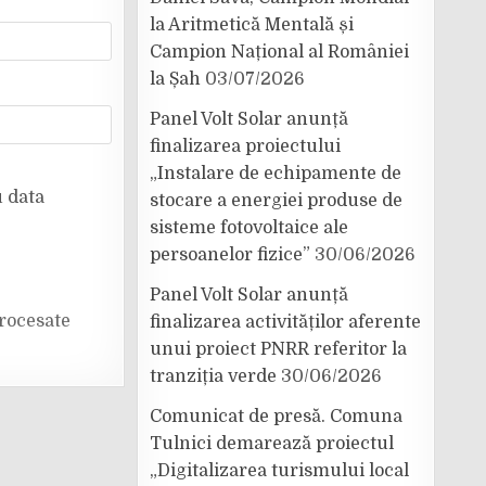
la Aritmetică Mentală și
Campion Național al României
la Șah
03/07/2026
Panel Volt Solar anunță
finalizarea proiectului
„Instalare de echipamente de
u data
stocare a energiei produse de
sisteme fotovoltaice ale
persoanelor fizice”
30/06/2026
Panel Volt Solar anunță
rocesate
finalizarea activităților aferente
unui proiect PNRR referitor la
tranziția verde
30/06/2026
Comunicat de presă. Comuna
Tulnici demarează proiectul
„Digitalizarea turismului local