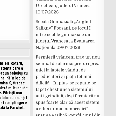
Urechești, județul Vrancea”
10/07/2026
Școala Gimnazială „Anghel
Saligny” Focșani, pe locul I
între școlile gimnaziale din
județul Vrancea la Evaluarea
Națională
09/07/2026
Fermierii vrânceni trag un nou
briela Rotaru,
semnal de alarmă: prețuri prea
istenta care a
mici la laptele vândut de
tat un bebeluș cu
producători și piață tot mai
nalină în loc de
amina K, fusese
dificilă. „În plus, se repune pe
mieră mulți ani de
tapet chestiunea sistemului
e. Părinții nou-
anti-grindină, deși fermierii au
tului au anunțat
or face plângere
spus foarte clar că acest sistem
ală la Parchet.
a adus numai nenorociri”,
susține Vasilică Pamfil, unul din