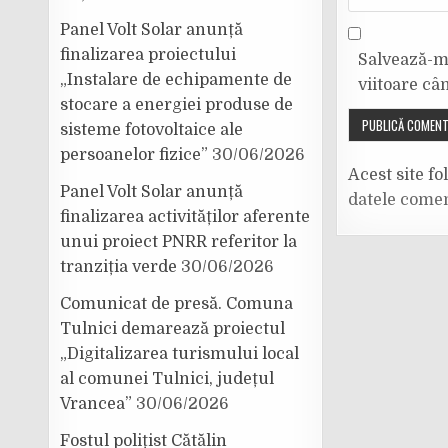
Panel Volt Solar anunță
finalizarea proiectului
Salvează-mi
„Instalare de echipamente de
viitoare câ
stocare a energiei produse de
sisteme fotovoltaice ale
persoanelor fizice”
30/06/2026
Acest site f
Panel Volt Solar anunță
datele comen
finalizarea activităților aferente
unui proiect PNRR referitor la
tranziția verde
30/06/2026
Comunicat de presă. Comuna
Tulnici demarează proiectul
„Digitalizarea turismului local
al comunei Tulnici, județul
Vrancea”
30/06/2026
Fostul polițist Cătălin