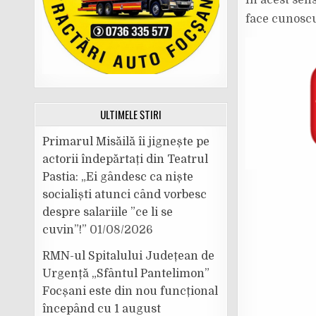
În acest sen
face cunoscu
ULTIMELE ȘTIRI
Primarul Misăilă îi jignește pe
actorii îndepărtați din Teatrul
Pastia: „Ei gândesc ca niște
socialiști atunci când vorbesc
despre salariile ”ce li se
cuvin”!”
01/08/2026
RMN-ul Spitalului Județean de
Urgență „Sfântul Pantelimon”
Focșani este din nou funcțional
începând cu 1 august