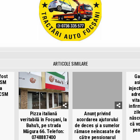
ARTICOLE SIMILARE
fost
Ga
CSM
as
a
injec
 CSM
adre
vit
infir
zil
Pizza italiană
Anunț privind
născu
veritabilă în Focșani, la
acordarea ajutorului
că v
Bahu’s, pe strada
de deces și a sumelor
pen
Măgura 66. Telefon:
rămase neîncasate de
0748887400
către pensionarul