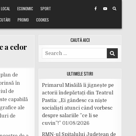
LOCAL
ECONOMIC
SPORT
CUTĂRI
PROMO
COOKIES
CAUTĂ AICI
e a celor
Search
for:
ULTIMELE ȘTIRI
 plan de
prinsă în
Primarul Misăilă îi jignește pe
ciul de
actorii îndepărtați din Teatrul
ste capabilă
Pastia: „Ei gândesc ca niște
grafice ale
socialiști atunci când vorbesc
despre salariile ”ce li se
luri de
cuvin”!”
01/08/2026
RMN-ul Spitalului Județean de