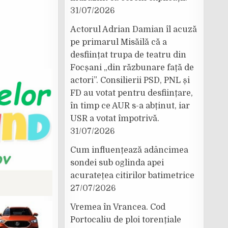
31/07/2026
Actorul Adrian Damian îl acuză
pe primarul Misăilă că a
desființat trupa de teatru din
Focșani „din răzbunare față de
actori”. Consilierii PSD, PNL și
FD au votat pentru desființare,
în timp ce AUR s-a abținut, iar
USR a votat împotrivă.
31/07/2026
Cum influențează adâncimea
sondei sub oglinda apei
acuratețea citirilor batimetrice
27/07/2026
Vremea în Vrancea. Cod
Portocaliu de ploi torențiale