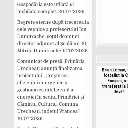
Gospodăria este utilată și
mobilată complet.
20/07/2026
Regrete eterne după trecerea la
cele veșnice a profesorului Ion
Dumitrache, soțul doamnei
director adjunct al Școlii nr. 10,
Mitrița Dumitrache
10/07/2026
Comunicat de presă. Primăria
Urechești anunță finalizarea
Brian Lemac, 
fotbalist la 
proiectului „Creșterea
Focșani, s-
eficienței energetice și
transferat la
gestionarea inteligentă a
Deva!
energiei în sediul Primăriei și
Căminul Cultural, Comuna
Urechești, județul Vrancea”
10/07/2026