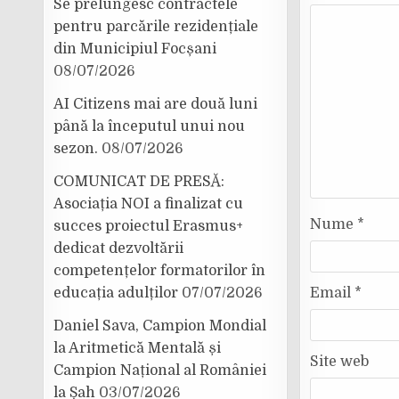
Se prelungesc contractele
pentru parcările rezidențiale
din Municipiul Focșani
08/07/2026
AI Citizens mai are două luni
până la începutul unui nou
sezon.
08/07/2026
COMUNICAT DE PRESĂ:
Asociația NOI a finalizat cu
Nume
*
succes proiectul Erasmus+
dedicat dezvoltării
competențelor formatorilor în
educația adulților
07/07/2026
Email
*
Daniel Sava, Campion Mondial
la Aritmetică Mentală și
Site web
Campion Național al României
la Șah
03/07/2026