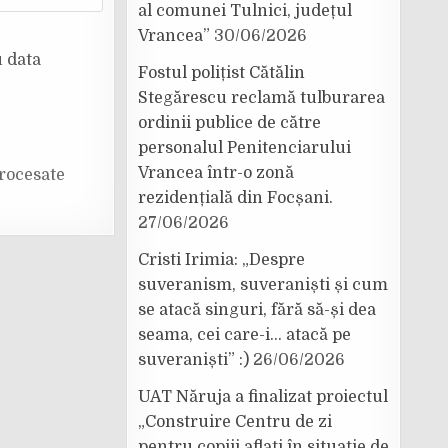
al comunei Tulnici, județul
Vrancea”
30/06/2026
u data
Fostul polițist Cătălin
Stegărescu reclamă tulburarea
ordinii publice de către
personalul Penitenciarului
Vrancea într-o zonă
rocesate
rezidențială din Focșani.
27/06/2026
Cristi Irimia: „Despre
suveranism, suveraniști și cum
se atacă singuri, fără să-și dea
seama, cei care-i… atacă pe
suveraniști” :)
26/06/2026
UAT Năruja a finalizat proiectul
„Construire Centru de zi
pentru copiii aflați în situație de