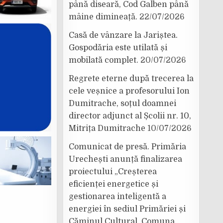
până diseară, Cod Galben până
mâine dimineață.
22/07/2026
Casă de vânzare la Jariștea.
Gospodăria este utilată și
mobilată complet.
20/07/2026
Regrete eterne după trecerea la
cele veșnice a profesorului Ion
Dumitrache, soțul doamnei
director adjunct al Școlii nr. 10,
Mitrița Dumitrache
10/07/2026
Comunicat de presă. Primăria
Urechești anunță finalizarea
proiectului „Creșterea
eficienței energetice și
gestionarea inteligentă a
energiei în sediul Primăriei și
Căminul Cultural, Comuna