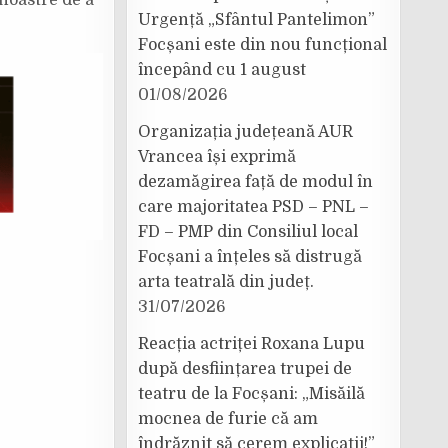
noastre de a
Urgență „Sfântul Pantelimon”
Focșani este din nou funcțional
începând cu 1 august
01/08/2026
Organizația județeană AUR
Vrancea își exprimă
dezamăgirea față de modul în
care majoritatea PSD – PNL –
FD – PMP din Consiliul local
Focșani a înțeles să distrugă
arta teatrală din județ.
31/07/2026
Reacția actriței Roxana Lupu
după desființarea trupei de
teatru de la Focșani: „Misăilă
mocnea de furie că am
îndrăznit să cerem explicații!”