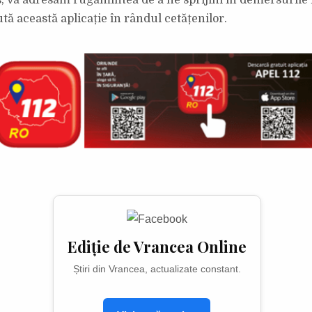
s, vă adresăm rugămintea de a ne sprijini în demersurile 
tă această aplicație în rândul cetățenilor.
Ediție de Vrancea Online
Știri din Vrancea, actualizate constant.