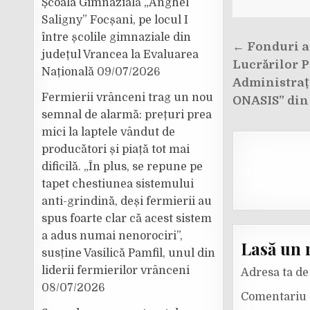
Școala Gimnazială „Anghel
Saligny” Focșani, pe locul I
între școlile gimnaziale din
Navigar
← Fonduri a
județul Vrancea la Evaluarea
în
Lucrărilor P
Națională
09/07/2026
articole
Administrați
Fermierii vrânceni trag un nou
ONASIS” din
semnal de alarmă: prețuri prea
mici la laptele vândut de
producători și piață tot mai
dificilă. „În plus, se repune pe
tapet chestiunea sistemului
anti-grindină, deși fermierii au
spus foarte clar că acest sistem
a adus numai nenorociri”,
Lasă un 
susține Vasilică Pamfil, unul din
liderii fermierilor vrânceni
Adresa ta de 
08/07/2026
Comentariu