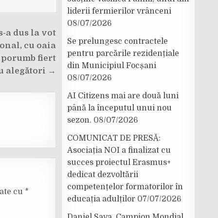
liderii fermierilor vrânceni
08/07/2026
-a dus la vot
Se prelungesc contractele
onal, cu oaia
pentru parcările rezidențiale
 porumb fiert
din Municipiul Focșani
u alegători →
08/07/2026
AI Citizens mai are două luni
până la începutul unui nou
sezon.
08/07/2026
COMUNICAT DE PRESĂ:
Asociația NOI a finalizat cu
succes proiectul Erasmus+
dedicat dezvoltării
competențelor formatorilor în
cate cu
*
educația adulților
07/07/2026
Daniel Sava, Campion Mondial