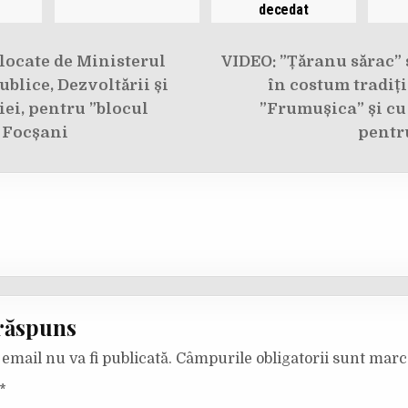
decedat
e
locate de Ministerul
VIDEO: ”Țăranu sărac” s
ublice, Dezvoltării și
în costum tradiți
ei, pentru ”blocul
”Frumușica” și cu
 Focșani
pentr
răspuns
email nu va fi publicată.
Câmpurile obligatorii sunt mar
*