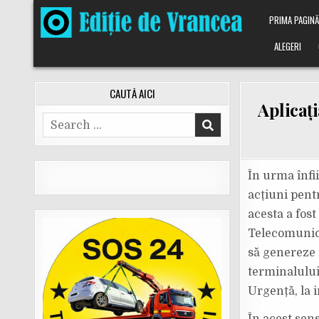
Skip
PRIMA PAGIN
to
content
ALEGERI
CAUTĂ AICI
Aplicați
Search
for:
În urma înfii
acțiuni pent
acesta a fost
Telecomunica
să genereze 
terminalului
Urgență, la 