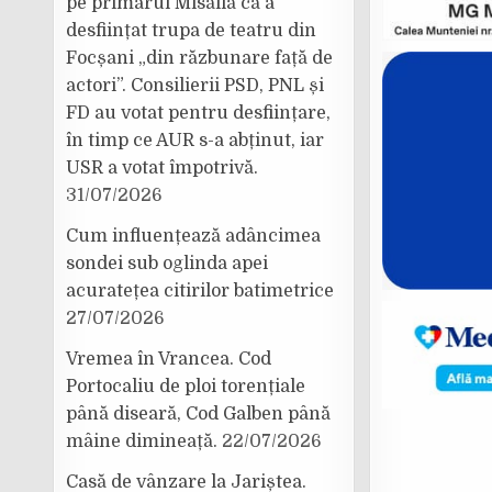
pe primarul Misăilă că a
desființat trupa de teatru din
Focșani „din răzbunare față de
actori”. Consilierii PSD, PNL și
FD au votat pentru desființare,
în timp ce AUR s-a abținut, iar
USR a votat împotrivă.
31/07/2026
Cum influențează adâncimea
sondei sub oglinda apei
acuratețea citirilor batimetrice
27/07/2026
Vremea în Vrancea. Cod
Portocaliu de ploi torențiale
până diseară, Cod Galben până
mâine dimineață.
22/07/2026
Casă de vânzare la Jariștea.