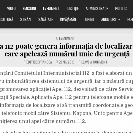
Ă
VIDEO
EMISIUNI
EVENIMENT
JUSTIȚIE
ADMINISTRAȚIE
POLITIC
CULTURĂ
STRĂZI
SĂNĂTATE
ÎNVĂȚĂMÂNT
OPINII
ANUNȚURI
EXE
POSTED
EVENIMENT
IN
a 112 poate genera informația de localizar
care apelează numărul unic de urgență
ON
EDITIEDEVRANCEA
26/11/2019
LEAVE A COMMENT
APLICAȚIA
112
POATE
nțării Comitetului Interministerial 112, a fost elaborat un
GENERA
INFORMAȚIA
ru îmbunătățirea sistemului de urgență, iar o măsură cu
DE
LOCALIZARE
 promovarea aplicației Apel 112, dezvoltată de către Servi
A
CELOR
ții Speciale. Aplicația Apel 112 pentru telefoane mobile e
CARE
APELEAZĂ
NUMĂRUL
informația de localizare și să transmită coordonatele geo
UNIC
DE
 telefonic mobil către Sistemul Naţional Unic pentru Ape
URGENȚĂ
iniţierea unui apel către numărul 112.