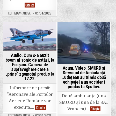
giratoriul
Video.
Citește
de
Imagini
la
teribile
Kaufland-
EDITIEDEVRANCEA
03/04/2025
la
McDonalds
Pufești.
tânărul
7
care
victime
se
în
credea
urma
pe
Posted
Posted
unei
un
ciocniri
in
in
circuit
între
de
o
Formula
autoutilitară
1.
și
un
Audio. Cum s-a auzit
autotren.
boom-ul sonic de astăzi, la
Intervenția
Focșani. Camera de
este
Acum. Video. SMURD și
în
supraveghere care a
derulare.
Serviciul de Ambulanță
„prins” zgomotul produs la
Județean au trimis două
17.22.
echipaje la un accident
produs la Spulber.
Informare de presă:
”Aeronave ale Forțelor
Două ambulanțe (una
Aeriene Române vor
SMURD și una de la SAJ
Audio.
Citește
executa,…
Acum.
Citește
Vrancea)…
Cum
Video.
s-
SMURD
EDITIEDEVRANCEA
02/04/2025