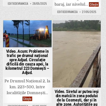
județean
EDITIEDEVRANCEA
28/05/2025
Video.
Citește
baraj, iar nivelul…
Păunești
Imagin
–
dramat
Movilița
EDITIEDEVRANCEA
27/05/2025
de
a
la
fost
barajul
inundat.
de
Circulația
la
auto
Ciușlea
Posted
Posted
este
Valuril
închisă
lovesc
in
in
total.
cu
Actualizare:
putere
S-
elemen
a
vertica
redeschis
din
circulația!
Video. Acum: Probleme în
beton.
trafic pe drumul național
spre Adjud. Circulație
dificilă din cauza apei, la
kilometrul 223 Domnești –
Adjud.
Pe Drumul Național 2, la
km. 223+500, între
Video. Siretul ar putea ieși
localitățile Domnești…
din matcă în zona podului
Video.
Citește
de la Cosmești, dar și în
Acum:
alte zone. Autoritățile au
Probleme