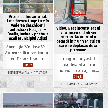
Video. La foc automat:
Umbrărescu trage tare în
vederea deschiderii
Video. Gest inconștient al
autostrăzii Focșani –
unor indivizi dintr-un
Bacău, inclusiv pentru a
camion. Au aruncat o
ocoli Municipiul Adjud
petardă într-un vehicul cu
care se deplasau două
Asociația Moldova Vrea
persoane
Autostradă a realizat un
Imagini cu gestul
nou Dronathon, un…
Video.
incalificabil al unui
Citește
La
individ care a aprins…
foc
EDITIEDEVRANCEA
17/03/2025
automat:
Video.
Citește
Umbrărescu
Gest
trage
inconștient
tare
EDITIEDEVRANCEA
16/03/2025
al
în
unor
vederea
indivizi
deschiderii
dintr-
autostrăzii
un
Focșani
camion.
Posted
Posted
–
Au
Bacău,
aruncat
in
in