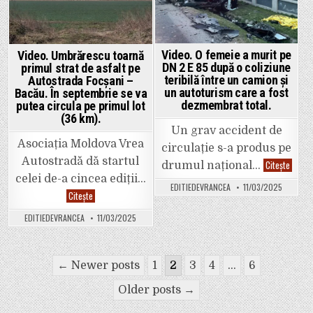
inclusiv
o
pentru
petardă
a
într-
ocoli
un
Municipiul
vehicul
Adjud
cu
Video. O femeie a murit pe
Video. Umbrărescu toarnă
care
DN 2 E 85 după o coliziune
primul strat de asfalt pe
se
teribilă între un camion și
deplasau
Autostrada Focșani –
două
un autoturism care a fost
Bacău. În septembrie se va
persoane
dezmembrat total.
putea circula pe primul lot
(36 km).
Un grav accident de
Asociația Moldova Vrea
circulație s-a produs pe
Autostradă dă startul
Video.
Citește
drumul național…
O
celei de-a cincea ediții…
femei
EDITIEDEVRANCEA
11/03/2025
a
Video.
Citește
murit
Umbrărescu
pe
toarnă
DN
EDITIEDEVRANCEA
11/03/2025
primul
2
strat
E
de
85
asfalt
după
Paginație
pe
o
← Newer posts
1
2
3
4
…
6
Autostrada
colizi
Focșani
articole
teribil
–
Older posts →
între
Bacău.
un
În
camio