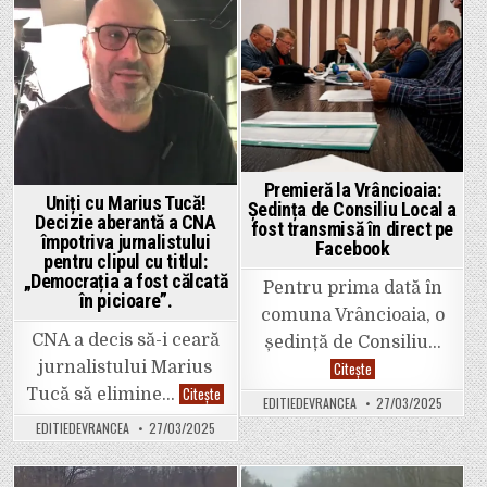
în
6
zona
Posted
Posted
DAN
Buzău.
la
Care
in
in
79
mai
de
este
ani.
situația
pe
șantier.
Premieră la Vrâncioaia:
Uniți cu Marius Tucă!
Ședința de Consiliu Local a
Decizie aberantă a CNA
fost transmisă în direct pe
împotriva jurnalistului
Facebook
pentru clipul cu titlul:
„Democrația a fost călcată
Pentru prima dată în
în picioare”.
comuna Vrâncioaia, o
CNA a decis să-i ceară
ședință de Consiliu…
Premieră
jurnalistului Marius
Citește
la
Uniți
Citește
Tucă să elimine…
Vrâncioaia:
EDITIEDEVRANCEA
27/03/2025
cu
Ședința
Marius
de
EDITIEDEVRANCEA
27/03/2025
Tucă!
Consiliu
Decizie
Local
aberantă
a
a
fost