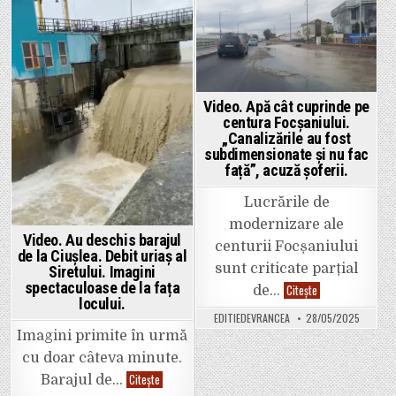
duse
matcă,
la
în
Posted
Posted
spital.
anumite
zone.
in
in
Pericol
de
inundații
majore.
Video. Apă cât cuprinde pe
centura Focșaniului.
„Canalizările au fost
subdimensionate și nu fac
față”, acuză șoferii.
Lucrările de
modernizare ale
Video. Au deschis barajul
centurii Focșaniului
de la Ciușlea. Debit uriaș al
sunt criticate parțial
Siretului. Imagini
spectaculoase de la fața
Video.
Citește
de…
Apă
locului.
cât
EDITIEDEVRANCEA
28/05/2025
cuprinde
pe
Imagini primite în urmă
centura
Focșaniului.
cu doar câteva minute.
„Canalizările
Video.
Citește
Barajul de…
au
Au
fost