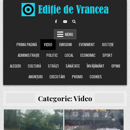
Skip
to
content
MENU
PRIMA PAGINĂ
VIDEO
EMISIUNI
EVENIMENT
JUSTIȚIE
ADMINISTRAȚIE
POLITIC
LOCAL
ECONOMIC
SPORT
ALEGERI
CULTURĂ
STRĂZI
SĂNĂTATE
ÎNVĂȚĂMÂNT
OPINII
ANUNȚURI
EXECUTĂRI
PROMO
COOKIES
Categorie:
Video
Posted
Posted
in
in