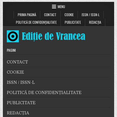
septembrie
și
se
un
MENU
va
autotu
putea
care
circula
PRIMA PAGINĂ
CONTACT
COOKIE
ISSN / ISSN-L
a
pe
fost
primul
POLITICĂ DE CONFIDENȚIALITATE
PUBLICITATE
REDACȚIA
dezme
lot
total.
(36
km).
PAGINI
CONTACT
COOKIE
ISSN / ISSN-L
POLITICĂ DE CONFIDENȚIALITATE
PUBLICITATE
REDACȚIA