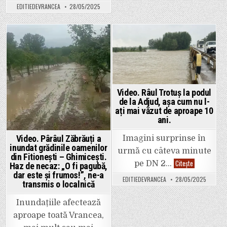
deschis
subdimensionate
EDITIEDEVRANCEA
28/05/2025
barajul
și
de
nu
la
fac
Ciușlea.
față”,
Debit
acuză
uriaș
Posted
Posted
șoferii.
al
Siretului.
in
in
Imagini
spectaculoase
de
la
fața
Video. Râul Trotuș la podul
locului.
de la Adjud, așa cum nu l-
ați mai văzut de aproape 10
ani.
Video. Pârâul Zăbrăuți a
Imagini surprinse în
inundat grădinile oamenilor
urmă cu câteva minute
din Fitionești – Ghimicești.
Video.
Citește
pe DN 2…
Haz de necaz: „O fi pagubă,
Râul
dar este și frumos!”, ne-a
Trotuș
EDITIEDEVRANCEA
28/05/2025
la
transmis o localnică
podul
de
la
Inundațiile afectează
Adjud,
așa
aproape toată Vrancea,
cum