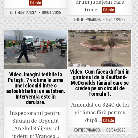
A
drum județean care
Citește
nins
Video.
Citește
trece…
de-
EDITIEDEVRANCEA
08/04/2025
Un
a
șofer
rupt
EDITIEDEVRANCEA
05/04/2025
a
pe
căzut
DN
cu
2
mașina
–
de
E
pe
Posted
Posted
85,
un
în
pod
in
in
zona
aflat
Urziceni.
în
Iar
lucru
ne-
peste
a
Autostrada
prins
Video. Cum făcea drifturi în
A
Video. Imagini teribile la
„iarna”
giratoriul de la Kaufland-
7.
pe
Pufești. 7 victime în urma
Așa
nepregătite
McDonalds tânărul care se
ceva,
unei ciocniri între o
:)))
credea pe un circuit de
mai
Asfalt
autoutilitară și un autotren.
rar!
Formula 1.
„tango”
Intervenția este în
pentru
derulare.
șoferi.
Amendat cu 3240 de lei
și rămas fără permis
Inspectoratul pentru
Video.
Citește
după…
Situații de Urgență
Cum
făcea
„Anghel Saligny” al
EDITIEDEVRANCEA
03/04/2025
drifturi
în
județului Vrancea…