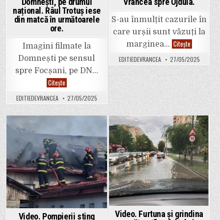
Domnești, pe drumul
Vrancea spre Ojdula.
național. Râul Trotuș iese
din matcă în următoarele
S-au înmulțit cazurile în
ore.
care urșii sunt văzuți la
Video.
Citește
marginea…
Imagini filmate la
Zeci
de
Domnești pe sensul
EDITIEDEVRANCEA
27/05/2025
urși
sunt
spre Focșani, pe DN…
văzuți
zilnic
Video.
Citește
pe
Apa
drumurile
a
EDITIEDEVRANCEA
27/05/2025
naționale
acoperit
care
asfaltul
străbat
de
Vrancea
la
spre
Adjud
Ojdula.
spre
Posted
Posted
Domnești,
pe
in
in
drumul
național.
Râul
Trotuș
iese
din
matcă
în
următoarele
ore.
Video. Furtuna și grindina
Video. Pompierii sting