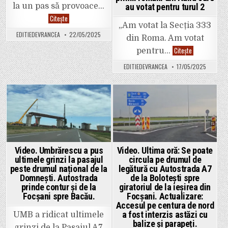
la un pas să provoace…
au votat pentru turul 2
Video.Teribilist
Citește
la
„Am votat la Secția 333
volan.
EDITIEDEVRANCEA
22/05/2025
Manevra
din Roma. Am votat
din
Fostul
Citește
trafic
pentru…
consilier
care
județean
putea
EDITIEDEVRANCEA
17/05/2025
Ovidiu
provoca
Burdușa,
o
printre
tragedie
primii
ieri,
români
în
din
Focșani.
Posted
Posted
Italia
care
in
in
au
votat
pentru
turul
2
Video. Umbrărescu a pus
Video. Ultima oră: Se poate
ultimele grinzi la pasajul
circula pe drumul de
peste drumul național de la
legătură cu Autostrada A7
Domnești. Autostrada
de la Bolotești spre
prinde contur și de la
giratoriul de la ieșirea din
Focșani spre Bacău.
Focșani. Actualizare:
Accesul pe centura de nord
a fost interzis astăzi cu
UMB a ridicat ultimele
balize și parapeți.
grinzi de la Pasajul A7