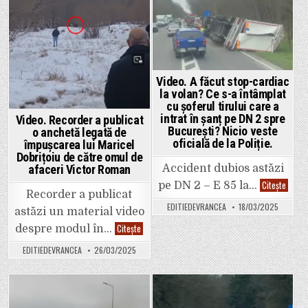
CNA
transmisă
împotriva
Posted
Posted
în
jurnalistului
direct
pentru
in
in
pe
clipul
Facebook
cu
titlul:
„Democrația
a
Video. A făcut stop-cardiac
fost
călcată
la volan? Ce s-a întâmplat
în
cu șoferul tirului care a
picioare”.
intrat în șanț pe DN 2 spre
Video. Recorder a publicat
București? Nicio veste
o anchetă legată de
oficială de la Poliție.
împușcarea lui Maricel
Dobrițoiu de către omul de
Accident dubios astăzi
afaceri Victor Roman
Video.
Citește
pe DN 2 – E 85 la…
A
Recorder a publicat
făcut
EDITIEDEVRANCEA
18/03/2025
stop-
astăzi un material video
cardia
Video.
Citește
la
despre modul în…
Recorder
volan?
a
Ce
EDITIEDEVRANCEA
26/03/2025
publicat
s-
o
a
anchetă
întâmp
legată
cu
de
șoferu
împușcarea
tirului
Posted
Posted
lui