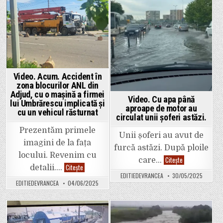
B-
Posted
Posted
vă
dul
aventurați!
Independenței
in
in
O
au
mașină
fost
a
inundate
rămas
ca
deja
la
blocată
Veneția.
în
apă.
Video. Acum. Accident în
zona blocurilor ANL din
Adjud, cu o mașină a firmei
Video. Cu apa până
lui Umbrărescu implicată și
aproape de motor au
cu un vehicul răsturnat
circulat unii șoferi astăzi.
Prezentăm primele
Unii șoferi au avut de
imagini de la fața
furcă astăzi. După ploile
locului. Revenim cu
Video.
Citește
care…
Cu
Video.
Citește
detalii….
apa
Acum.
EDITIEDEVRANCEA
30/05/2025
până
Accident
EDITIEDEVRANCEA
04/06/2025
aproape
în
de
zona
motor
blocurilor
au
ANL
circulat
din
unii
Adjud,
Posted
Posted