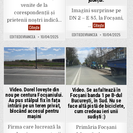
venite de la
Imagini surprinse pe
corespondenții și
DN 2 – E 85, la Focșani,
prietenii noștri indică…
Foto.
Citește
…
Atenție,
Citește
S-
șoferi.
a
Tiruri
EDITIEDEVRANCEA
10/04/2025
pornit
EDITIEDEVRANCEA
10/04/2025
blocate
vijelia
sau
și
care
ninsoarea
patinează
și
pe
la
DN
Posted
Posted
Focșani.
2
Vânt
D
in
in
periculos
spre
în
Ojdula.
tot
Fără
județul.
lanțuri
se
circulă
Video. Dorel lovește din
Video. Se asfaltează în
greu.
nou pe centura Focșaniului.
Focșani banda 1 pe B-dul
Și
Au pus stâlpul fix în fața
București, în Sud. Nu se
pe
varianta
intrării pe un teren privat,
face altă pistă de biciclete,
Oituz
blocând accesul pentru
cum credeau ieri unii
sunt
probleme.
mașini
sudiști :)
Firma care lucrează la
Primăria Focșani