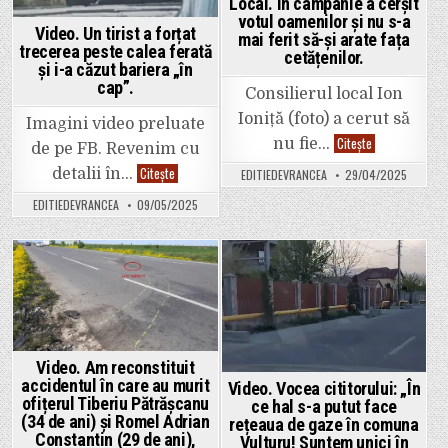
Local. În campanie a cerșit
de
nord
votul oamenilor și nu s-a
a
Video. Un tirist a forțat
mai ferit să-și arate fața
fost
trecerea peste calea ferată
interzis
cetățenilor.
astăzi
și i-a căzut bariera „în
cu
cap”.
balize
Consilierul local Ion
și
Ioniță (foto) a cerut să
parapeți.
Imagini video preluate
Tupeu.
Citește
nu fie…
de pe FB. Revenim cu
Consilierul
„Nelu
Video.
Citește
detalii în…
EDITIEDEVRANCEA
29/04/2025
de
Un
la
tirist
EDITIEDEVRANCEA
09/05/2025
Broșteni”
a
(Ion
forțat
Ioniță,
trecerea
zis
peste
Bibiric)
calea
nu
ferată
Posted
Posted
se
și
vrea
i-
in
in
filmat
a
în
căzut
timpul
bariera
ședinței
„în
Consiliului
cap”.
Video. Am reconstituit
Local.
accidentul în care au murit
Video. Vocea cititorului: „În
În
campanie
ofițerul Tiberiu Pătrășcanu
ce hal s-a putut face
a
(34 de ani) și Romel Adrian
rețeaua de gaze în comuna
cerșit
Constantin (29 de ani),
votul
Vulturu! Suntem unici în