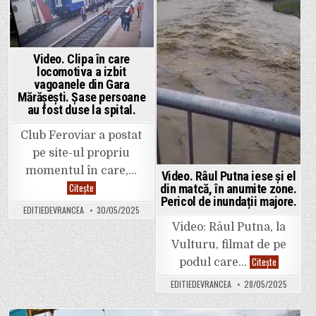
șoferi
cu
astăzi.
o
in
in
mașină
a
firmei
lui
Umbrărescu
Video. Clipa în care
implicată
locomotiva a izbit
și
vagoanele din Gara
cu
un
Mărășești. Șase persoane
vehicul
au fost duse la spital.
răsturnat
Club Feroviar a postat
pe site-ul propriu
momentul în care,…
Video. Râul Putna iese și el
Video.
Citește
din matcă, în anumite zone.
Clipa
Pericol de inundații majore.
în
EDITIEDEVRANCEA
30/05/2025
care
locomotiva
Video: Râul Putna, la
a
izbit
Vulturu, filmat de pe
vagoanele
din
Video.
Citește
podul care…
Gara
Râul
Mărășești.
Putna
EDITIEDEVRANCEA
28/05/2025
Șase
iese
persoane
și
au
el
fost
din