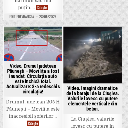
mai mult sau mai
nu
l-
Video.
Citește
puțin….
ați
Pârâul
mai
Zăbrăuți
văzut
EDITIEDEVRANCEA
28/05/2025
a
de
inundat
aproape
grădinile
10
oamenilor
ani.
din
Fitionești
Posted
Posted
–
Ghimicești.
in
in
Haz
de
necaz:
„O
fi
Video. Drumul județean
pagubă,
dar
Păunești – Movilița a fost
este
inundat. Circulația auto
și
este închisă total.
frumos!”,
ne-
Actualizare: S-a redeschis
Video. Imagini dramatice
a
circulația!
transmis
de la barajul de la Ciușlea.
o
Valurile lovesc cu putere
localnică
Drumul județean 205 H
elementele verticale din
beton.
Păunești – Movilița este
inaccesibil șoferilor…
La Ciușlea, valurile
Video.
Citește
Drumul
lovesc cu putere în