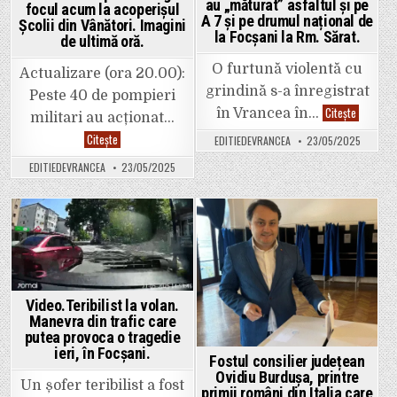
au „măturat” asfaltul și pe
focul acum la acoperișul
A 7 și pe drumul național de
Școlii din Vânători. Imagini
la Focșani la Rm. Sărat.
de ultimă oră.
O furtună violentă cu
Actualizare (ora 20.00):
grindină s-a înregistrat
Peste 40 de pompieri
Video.
Citește
în Vrancea în…
militari au acționat…
Furtuna
și
Video.
Citește
EDITIEDEVRANCEA
23/05/2025
grindina
Pompierii
au
sting
EDITIEDEVRANCEA
23/05/2025
„măturat
focul
asfaltul
acum
și
la
pe
acoperișul
A
Școlii
7
din
Posted
Posted
și
Vânători.
pe
Imagini
in
in
drumul
de
național
ultimă
de
oră.
la
Video.Teribilist la volan.
Focșani
la
Manevra din trafic care
Rm.
putea provoca o tragedie
Sărat.
ieri, în Focșani.
Fostul consilier județean
Ovidiu Burdușa, printre
Un șofer teribilist a fost
primii români din Italia care