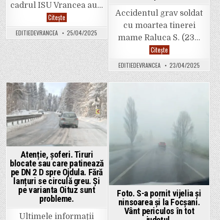
cadrul ISU Vrancea au…
Accidentul grav soldat
Video.
Citește
Azi
cu moartea tinerei
în
EDITIEDEVRANCEA
25/04/2025
Vrancea.
mame Raluca S. (23…
Un
bărbat
Video.
Citește
de
Câți
47
ani
EDITIEDEVRANCEA
23/04/2025
de
ar
ani
trebui
a
să
murit
primească
într-
șoferul
un
cu
Posted
Posted
incendiu
permisul
care
suspendat
in
in
i-
care
a
a
ars
lovit-
complet
o
vila.
mortal
pe
Atenție, șoferi. Tiruri
Raluca
blocate sau care patinează
și
pe
pe DN 2 D spre Ojdula. Fără
fiica
lanțuri se circulă greu. Și
ei?
pe varianta Oituz sunt
Se
Foto. S-a pornit vijelia și
va
probleme.
ninsoarea și la Focșani.
face
dreptate?
Vânt periculos în tot
Ultimele informații
județul.