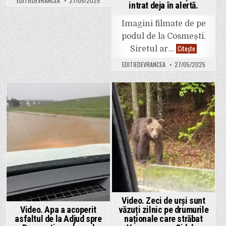
EDITIEDEVRANCEA
27/05/2025
în
intrat deja în alertă.
trafic
pe
drumul
Imagini filmate de pe
național
spre
podul de la Cosmești.
Adjud.
Video.
Citește
Siretul ar…
Circulație
Siretul
dificilă
ar
din
EDITIEDEVRANCEA
27/05/2025
putea
cauza
ieși
apei,
din
la
matcă
kilometrul
în
223
zona
Posted
Posted
Domnești
podului
–
de
in
in
Adjud.
la
Cosmești,
dar
și
în
alte
zone.
Autoritățile
au
intrat
deja
în
alertă.
Video. Zeci de urși sunt
Video. Apa a acoperit
văzuți zilnic pe drumurile
asfaltul de la Adjud spre
naționale care străbat