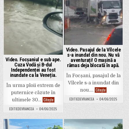
Video. Pasajul de la Vîlcele
s-a inundat din nou. Nu vă
Video. Focșaniul e sub ape.
aventurați! O mașină a
Cuza Vodă și B-dul
rămas deja blocată în apă.
Independenței au fost
inundate ca la Veneția.
În Focșani, pasajul de la
Vîlcele s-a inundat din
În urma ploii extrem de
Video.
Citește
nou….
puternice căzute în
Pasajul
de
EDITIEDEVRANCEA
04/06/2025
Video.
Citește
ultimele 30…
la
Focșaniul
Vîlcele
e
s-
EDITIEDEVRANCEA
04/06/2025
sub
a
ape.
inundat
Cuza
din
Vodă
nou.
și
Nu