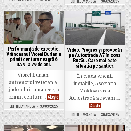
a
EDITIEDEVRANCEA
30/03/2025
și
auzit
Serviciul
boom-
de
ul
Ambulanță
sonic
Județean
de
au
Posted
Posted
astăzi,
trimis
la
două
in
in
Focșani.
echipaje
Camera
la
de
un
supraveghere
accident
care
produs
Performanță de excepție.
Video. Progres și provocări
a
la
Vrânceanul Viorel Burlan a
„prins”
pe Autostrada A7 în zona
Spulber.
zgomotul
primit centura neagră 6
Buzău. Care mai este
produs
DAN la 79 de ani.
situația pe șantier.
la
17.22.
Viorel Burlan,
În ciuda vremii
antrenorul veteran al
instabile, Asociația
judo-ului românesc, a
Moldova vrea
Performanță
Citește
primit centura…
Autostradă a revenit…
de
excepție.
Video.
Citește
EDITIEDEVRANCEA
30/03/2025
Vrânceanul
Progres
Viorel
și
EDITIEDEVRANCEA
30/03/2025
Burlan
provocări
a
pe
primit
Autostrada
centura
A7
neagră