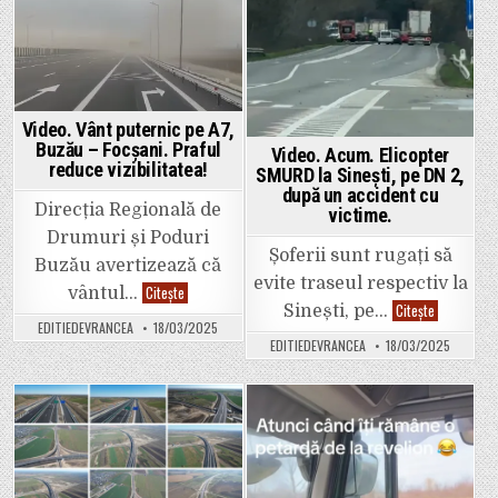
care
Maricel
in
in
a
Dobrițoiu
intrat
de
în
către
șanț
omul
pe
de
DN
afaceri
2
Victor
spre
Video. Vânt puternic pe A7,
Roman
Bucure
Nicio
Buzău – Focșani. Praful
Video. Acum. Elicopter
veste
reduce vizibilitatea!
SMURD la Sinești, pe DN 2,
oficial
de
după un accident cu
la
Direcția Regională de
victime.
Poliție
Drumuri și Poduri
Șoferii sunt rugați să
Buzău avertizează că
evite traseul respectiv la
Video.
Citește
vântul…
Vânt
Video.
Citește
Sinești, pe…
puternic
Acum.
EDITIEDEVRANCEA
18/03/2025
pe
Elicopter
EDITIEDEVRANCEA
18/03/2025
A7,
SMURD
Buzău
la
–
Sinești,
Focșani.
pe
Praful
DN
reduce
2,
Posted
Posted
vizibilitatea!
după
un
in
in
accident
cu
victime.