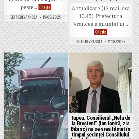
Video.
Citește
peste…
Actualizare (12 mai, ora
Umbrărescu
a
10.45). Prefectura
EDITIEDEVRANCEA
15/05/2025
pus
ultimele
Vrancea a anunțat în…
grinzi
la
Video.
Citește
pasajul
Ultima
peste
oră:
EDITIEDEVRANCEA
11/05/2025
drumul
Se
național
poate
de
circula
la
pe
Domnești.
drumul
Autostrada
de
Posted
Posted
prinde
legătură
contur
cu
in
in
și
Autostrada
de
A7
la
de
Focșani
la
spre
Bolotești
Bacău.
spre
giratoriul
de
la
ieșirea
din
Tupeu. Consilierul „Nelu de
Focșani.
la Broșteni” (Ion Ioniță, zis
Actualizare:
Accesul
Bibiric) nu se vrea filmat în
pe
timpul ședinței Consiliului
centura