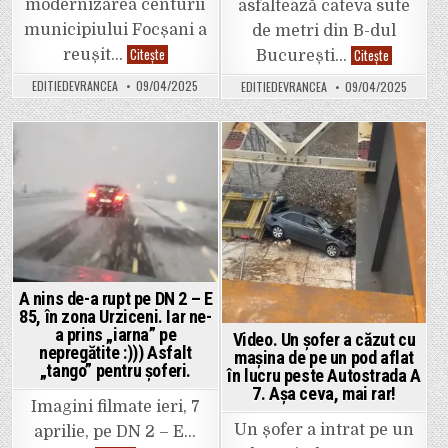
modernizarea centurii
asfaltează câteva sute
municipiului Focșani a
de metri din B-dul
Video.
Video.
Citește
Citește
reușit…
București…
Dorel
Se
lovește
asfaltează
EDITIEDEVRANCEA
09/04/2025
EDITIEDEVRANCEA
09/04/2025
din
în
nou
Focșani
pe
banda
centura
1
Focșaniului.
pe
Au
B-
Posted
Posted
pus
dul
stâlpul
București,
in
in
fix
în
în
Sud.
fața
Nu
intrării
se
pe
face
un
altă
teren
pistă
privat,
de
A nins de-a rupt pe DN 2 – E
blocând
biciclete,
accesul
cum
85, în zona Urziceni. Iar ne-
pentru
credeau
a prins „iarna” pe
Video. Un șofer a căzut cu
mașini
ieri
nepregătite :))) Asfalt
unii
mașina de pe un pod aflat
sudiști
„tango” pentru șoferi.
în lucru peste Autostrada A
🙂
7. Așa ceva, mai rar!
Imagini filmate ieri, 7
Un șofer a intrat pe un
aprilie, pe DN 2 – E…