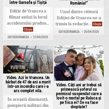
oamenilor
între Garoafa și Tișița
România!”
și
nu
s-
Ediție de Vrancea a
Unul dintre cititorii
a
mai
filmat astăzi la locul
Ediției de Vrancea ne-a
ferit
Video.
accidentului produs…
să-
Citește
trimis la redacție…
Vocea
și
Video.
Citește
cititor
arate
EDITIEDEVRANCEA
25/04/2025
Am
„În
fața
reconstituit
ce
cetățenilor.
EDITIEDEVRANCEA
27/04/2025
accidentul
hal
în
s-
care
a
au
putut
murit
face
ofițerul
Posted
Posted
rețea
Tiberiu
de
Pătrășcanu
in
in
gaze
(34
în
de
comu
ani)
Vultur
și
Sunte
Romel
unici
Video. Azi în Vrancea. Un
Adrian
în
bărbat de 47 de ani a murit
Constantin
Român
Video. Câți ani ar trebui să
(29
într-un incendiu care i-a
primească șoferul cu
de
ars complet vila.
ani),
permisul suspendat care a
între
lovit-o mortal pe Raluca și
Garoafa
În această dimineață,
și
pe fiica ei? Se va face
Tișița
pompierii militari din
dreptate?