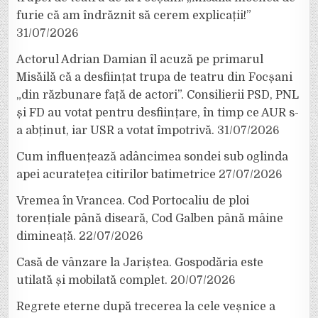
furie că am îndrăznit să cerem explicații!”
31/07/2026
Actorul Adrian Damian îl acuză pe primarul
Misăilă că a desființat trupa de teatru din Focșani
„din răzbunare față de actori”. Consilierii PSD, PNL
și FD au votat pentru desființare, în timp ce AUR s-
a abținut, iar USR a votat împotrivă.
31/07/2026
Cum influențează adâncimea sondei sub oglinda
apei acuratețea citirilor batimetrice
27/07/2026
Vremea în Vrancea. Cod Portocaliu de ploi
torențiale până diseară, Cod Galben până mâine
dimineață.
22/07/2026
Casă de vânzare la Jariștea. Gospodăria este
utilată și mobilată complet.
20/07/2026
Regrete eterne după trecerea la cele veșnice a