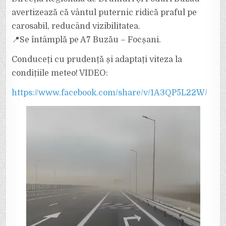
PE
A7,
avertizează că vântul puternic ridică praful pe
BUZĂU
–
carosabil, reducând vizibilitatea.
FOCȘANI.
PRAFUL
📍Se întâmplă pe A7 Buzău – Focșani.
REDUCE
VIZIBILITATEA!
Conduceți cu prudență și adaptați viteza la
condițiile meteo! VIDEO:
https://www.facebook.com/share/v/1A3QP5L22W/