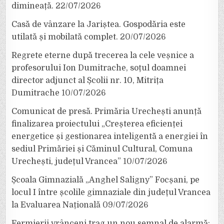
dimineață.
22/07/2026
Casă de vânzare la Jariștea. Gospodăria este
utilată și mobilată complet.
20/07/2026
Regrete eterne după trecerea la cele veșnice a
profesorului Ion Dumitrache, soțul doamnei
director adjunct al Școlii nr. 10, Mitrița
Dumitrache
10/07/2026
Comunicat de presă. Primăria Urechești anunță
finalizarea proiectului „Creșterea eficienței
energetice și gestionarea inteligentă a energiei în
sediul Primăriei și Căminul Cultural, Comuna
Urechești, județul Vrancea”
10/07/2026
Școala Gimnazială „Anghel Saligny” Focșani, pe
locul I între școlile gimnaziale din județul Vrancea
la Evaluarea Națională
09/07/2026
Fermierii vrânceni trag un nou semnal de alarmă: