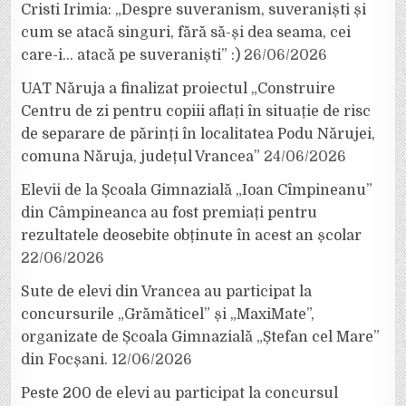
Cristi Irimia: „Despre suveranism, suveraniști și
cum se atacă singuri, fără să-și dea seama, cei
care-i… atacă pe suveraniști” :)
26/06/2026
UAT Năruja a finalizat proiectul „Construire
Centru de zi pentru copiii aflați în situație de risc
de separare de părinți în localitatea Podu Nărujei,
comuna Năruja, județul Vrancea”
24/06/2026
Elevii de la Școala Gimnazială „Ioan Cîmpineanu”
din Câmpineanca au fost premiați pentru
rezultatele deosebite obținute în acest an școlar
22/06/2026
Sute de elevi din Vrancea au participat la
concursurile „Grămăticel” și „MaxiMate”,
organizate de Școala Gimnazială „Ștefan cel Mare”
din Focșani.
12/06/2026
Peste 200 de elevi au participat la concursul