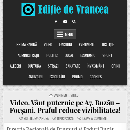
Skip
to
content
MENU
PRIMA PAGINĂ
VIDEO
EMISIUNI
EVENIMENT
JUSTIȚIE
ADMINISTRAȚIE
POLITIC
LOCAL
ECONOMIC
SPORT
ALEGERI
CULTURĂ
STRĂZI
SĂNĂTATE
ÎNVĂȚĂMÂNT
OPINII
ANUNȚURI
EXECUTĂRI
PROMO
COOKIES
POSTED
EVENIMENT
,
VIDEO
IN
Video. Vânt puternic pe A7, Buzău –
Focșani. Praful reduce vizibilitatea!
ON
EDITIEDEVRANCEA
18/03/2025
LEAVE A COMMENT
VIDEO.
VÂNT
PUTERNIC
Direcția Regională de Drumuri și Poduri Buzău