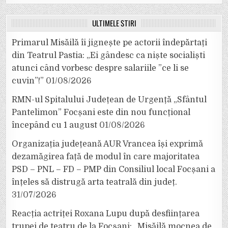
ULTIMELE ȘTIRI
Primarul Misăilă îi jignește pe actorii îndepărtați
din Teatrul Pastia: „Ei gândesc ca niște socialiști
atunci când vorbesc despre salariile ”ce li se
cuvin”!”
01/08/2026
RMN-ul Spitalului Județean de Urgență „Sfântul
Pantelimon” Focșani este din nou funcțional
începând cu 1 august
01/08/2026
Organizația județeană AUR Vrancea își exprimă
dezamăgirea față de modul în care majoritatea
PSD – PNL – FD – PMP din Consiliul local Focșani a
înțeles să distrugă arta teatrală din județ.
31/07/2026
Reacția actriței Roxana Lupu după desființarea
trupei de teatru de la Focșani: „Misăilă mocnea de