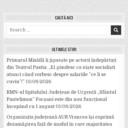
CAUTĂ AICI
Search
for:
ULTIMELE ȘTIRI
Primarul Misăilă îi jignește pe actorii îndepărtați
din Teatrul Pastia: „Ei gândesc ca niște socialiști
atunci când vorbesc despre salariile ”ce li se
cuvin”!”
01/08/2026
RMN-ul Spitalului Județean de Urgență „Sfântul
Pantelimon” Focșani este din nou funcțional
începând cu 1 august
01/08/2026
Organizația județeană AUR Vrancea își exprimă
dezamăgirea față de modul în care majoritatea