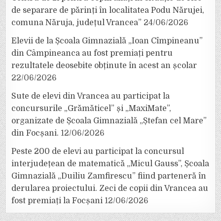
de separare de părinți în localitatea Podu Nărujei,
comuna Năruja, județul Vrancea”
24/06/2026
Elevii de la Școala Gimnazială „Ioan Cîmpineanu”
din Câmpineanca au fost premiați pentru
rezultatele deosebite obținute în acest an școlar
22/06/2026
Sute de elevi din Vrancea au participat la
concursurile „Grămăticel” și „MaxiMate”,
organizate de Școala Gimnazială „Ștefan cel Mare”
din Focșani.
12/06/2026
Peste 200 de elevi au participat la concursul
interjudețean de matematică „Micul Gauss”, Școala
Gimnazială „Duiliu Zamfirescu” fiind parteneră în
derularea proiectului. Zeci de copii din Vrancea au
fost premiați la Focșani
12/06/2026