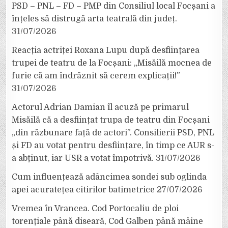
PSD – PNL – FD – PMP din Consiliul local Focșani a
înțeles să distrugă arta teatrală din județ.
31/07/2026
Reacția actriței Roxana Lupu după desființarea
trupei de teatru de la Focșani: „Misăilă mocnea de
furie că am îndrăznit să cerem explicații!”
31/07/2026
Actorul Adrian Damian îl acuză pe primarul
Misăilă că a desființat trupa de teatru din Focșani
„din răzbunare față de actori”. Consilierii PSD, PNL
și FD au votat pentru desființare, în timp ce AUR s-
a abținut, iar USR a votat împotrivă.
31/07/2026
Cum influențează adâncimea sondei sub oglinda
apei acuratețea citirilor batimetrice
27/07/2026
Vremea în Vrancea. Cod Portocaliu de ploi
torențiale până diseară, Cod Galben până mâine