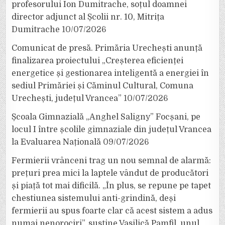
profesorului Ion Dumitrache, soțul doamnei
director adjunct al Școlii nr. 10, Mitrița
Dumitrache
10/07/2026
Comunicat de presă. Primăria Urechești anunță
finalizarea proiectului „Creșterea eficienței
energetice și gestionarea inteligentă a energiei în
sediul Primăriei și Căminul Cultural, Comuna
Urechești, județul Vrancea”
10/07/2026
Școala Gimnazială „Anghel Saligny” Focșani, pe
locul I între școlile gimnaziale din județul Vrancea
la Evaluarea Națională
09/07/2026
Fermierii vrânceni trag un nou semnal de alarmă:
prețuri prea mici la laptele vândut de producători
și piață tot mai dificilă. „În plus, se repune pe tapet
chestiunea sistemului anti-grindină, deși
fermierii au spus foarte clar că acest sistem a adus
numai nenorociri”, susține Vasilică Pamfil, unul