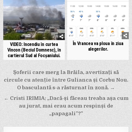
În Vrancea va ploua în ziua
VIDEO: Incendiu în curtea
alegerilor.
Vincon (Beciul Domnesc), în
cartierul Sud al Focșaniului.
Navigare
Șoferii care merg la Brăila, avertizați să
în
circule cu atenție între Gulianca și Corbu Nou.
articole
O basculantă s-a răsturnat în zonă. →
← Cristi IRIMIA: „Dacă-și făceau treaba așa cum
au jurat, mai erau acum respinși de
„papagali”?”