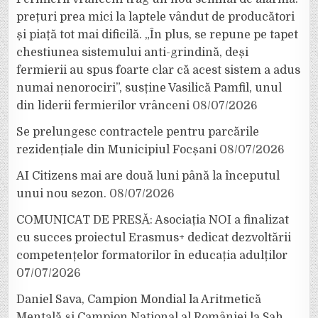
prețuri prea mici la laptele vândut de producători
și piață tot mai dificilă. „În plus, se repune pe tapet
chestiunea sistemului anti-grindină, deși
fermierii au spus foarte clar că acest sistem a adus
numai nenorociri”, susține Vasilică Pamfil, unul
din liderii fermierilor vrânceni
08/07/2026
Se prelungesc contractele pentru parcările
rezidențiale din Municipiul Focșani
08/07/2026
AI Citizens mai are două luni până la începutul
unui nou sezon.
08/07/2026
COMUNICAT DE PRESĂ: Asociația NOI a finalizat
cu succes proiectul Erasmus+ dedicat dezvoltării
competențelor formatorilor în educația adulților
07/07/2026
Daniel Sava, Campion Mondial la Aritmetică
Mentală și Campion Național al României la Șah