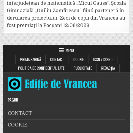
interjudețean de matematică „Micul Gauss”, Școala
Gimnazială „Duiliu Zamfirescu” fiind parteneră în
derularea proiectului. Zeci de copii din Vrancea au
fost premiați la Focșani
12/06/2026
MENU
PRIMA PAGINĂ
CONTACT
COOKIE
ISSN / ISSN-L
POLITICĂ DE CONFIDENȚIALITATE
PUBLICITATE
REDACȚIA
PAGINI
CONTACT
COOKIE