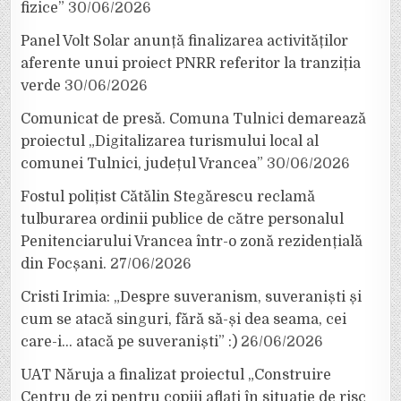
fizice”
30/06/2026
Panel Volt Solar anunță finalizarea activităților
aferente unui proiect PNRR referitor la tranziția
verde
30/06/2026
Comunicat de presă. Comuna Tulnici demarează
proiectul „Digitalizarea turismului local al
comunei Tulnici, județul Vrancea”
30/06/2026
Fostul polițist Cătălin Stegărescu reclamă
tulburarea ordinii publice de către personalul
Penitenciarului Vrancea într-o zonă rezidențială
din Focșani.
27/06/2026
Cristi Irimia: „Despre suveranism, suveraniști și
cum se atacă singuri, fără să-și dea seama, cei
care-i… atacă pe suveraniști” :)
26/06/2026
UAT Năruja a finalizat proiectul „Construire
Centru de zi pentru copiii aflați în situație de risc