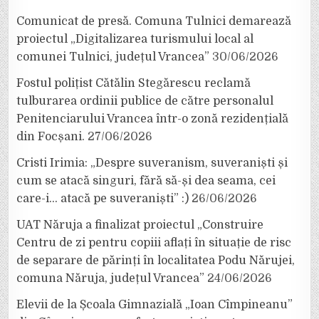
Comunicat de presă. Comuna Tulnici demarează
proiectul „Digitalizarea turismului local al
comunei Tulnici, județul Vrancea”
30/06/2026
Fostul polițist Cătălin Stegărescu reclamă
tulburarea ordinii publice de către personalul
Penitenciarului Vrancea într-o zonă rezidențială
din Focșani.
27/06/2026
Cristi Irimia: „Despre suveranism, suveraniști și
cum se atacă singuri, fără să-și dea seama, cei
care-i… atacă pe suveraniști” :)
26/06/2026
UAT Năruja a finalizat proiectul „Construire
Centru de zi pentru copiii aflați în situație de risc
de separare de părinți în localitatea Podu Nărujei,
comuna Năruja, județul Vrancea”
24/06/2026
Elevii de la Școala Gimnazială „Ioan Cîmpineanu”