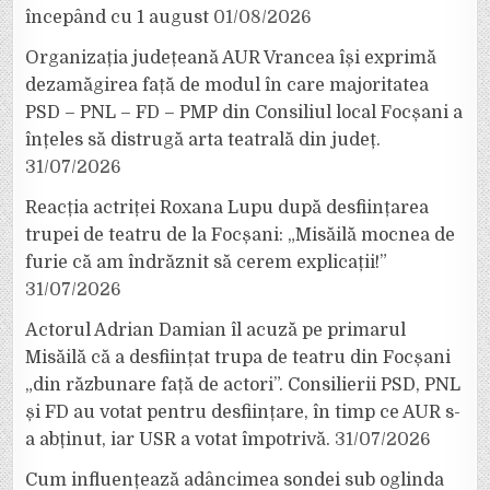
începând cu 1 august
01/08/2026
Organizația județeană AUR Vrancea își exprimă
dezamăgirea față de modul în care majoritatea
PSD – PNL – FD – PMP din Consiliul local Focșani a
înțeles să distrugă arta teatrală din județ.
31/07/2026
Reacția actriței Roxana Lupu după desființarea
trupei de teatru de la Focșani: „Misăilă mocnea de
furie că am îndrăznit să cerem explicații!”
31/07/2026
Actorul Adrian Damian îl acuză pe primarul
Misăilă că a desființat trupa de teatru din Focșani
„din răzbunare față de actori”. Consilierii PSD, PNL
și FD au votat pentru desființare, în timp ce AUR s-
a abținut, iar USR a votat împotrivă.
31/07/2026
Cum influențează adâncimea sondei sub oglinda