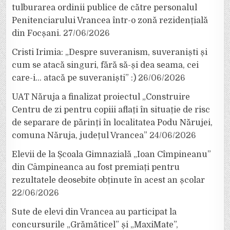
tulburarea ordinii publice de către personalul
Penitenciarului Vrancea într-o zonă rezidențială
din Focșani.
27/06/2026
Cristi Irimia: „Despre suveranism, suveraniști și
cum se atacă singuri, fără să-și dea seama, cei
care-i… atacă pe suveraniști” :)
26/06/2026
UAT Năruja a finalizat proiectul „Construire
Centru de zi pentru copiii aflați în situație de risc
de separare de părinți în localitatea Podu Nărujei,
comuna Năruja, județul Vrancea”
24/06/2026
Elevii de la Școala Gimnazială „Ioan Cîmpineanu”
din Câmpineanca au fost premiați pentru
rezultatele deosebite obținute în acest an școlar
22/06/2026
Sute de elevi din Vrancea au participat la
concursurile „Grămăticel” și „MaxiMate”,