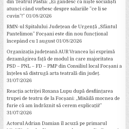
din Teatrul Pastia: „Ei gândesc ca niște socialiști
atunci când vorbesc despre salariile ”ce li se
cuvin”!”
01/08/2026
RMN-ul Spitalului Județean de Urgență „Sfântul
Pantelimon” Focșani este din nou funcțional
începând cu 1 august
01/08/2026
Organizația județeană AUR Vrancea își exprimă
dezamăgirea față de modul în care majoritatea
PSD – PNL – FD – PMP din Consiliul local Focșani a
înțeles să distrugă arta teatrală din județ.
31/07/2026
Reacția actriței Roxana Lupu după desființarea
trupei de teatru de la Focșani: „Misăilă mocnea de
furie că am îndrăznit să cerem explicații!”
31/07/2026
Actorul Adrian Damian îl acuză pe primarul