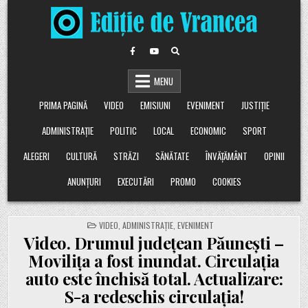
Skip
to
content
MENU
PRIMA PAGINĂ
VIDEO
EMISIUNI
EVENIMENT
JUSTIȚIE
ADMINISTRAȚIE
POLITIC
LOCAL
ECONOMIC
SPORT
ALEGERI
CULTURĂ
STRĂZI
SĂNĂTATE
ÎNVĂȚĂMÂNT
OPINII
ANUNȚURI
EXECUTĂRI
PROMO
COOKIES
POSTED
VIDEO
,
ADMINISTRAȚIE
,
EVENIMENT
IN
Video. Drumul județean Păunești –
Movilița a fost inundat. Circulația
auto este închisă total. Actualizare:
S-a redeschis circulația!