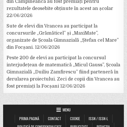
din Câmpineanca au fost premiați pentru
rezultatele deosebite obținute în acest an școlar
22/06/2026
Sute de elevi din Vrancea au participat la
concursurile „Grămăticel” și „MaxiMate”,
organizate de Școala Gimnazială „Ștefan cel Mare”
din Focșani.
12/06/2026
Peste 200 de elevi au participat la concursul
interjudețean de matematică „Micul Gauss”, Școala
Gimnazială „Duiliu Zamfirescu” fiind parteneră în
derularea proiectului. Zeci de copii din Vrancea au
fost premiați la Focșani
12/06/2026
MENU
PRIMA PAGINĂ
CONTACT
COOKIE
ISSN / ISSN-L
POLITICĂ DE CONFIDENȚIALITATE
PUBLICITATE
REDACȚIA