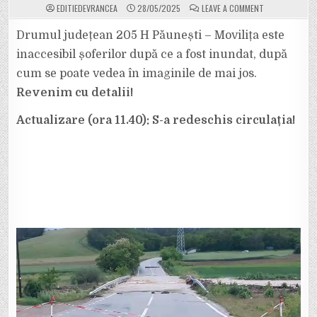
ON
EDITIEDEVRANCEA
28/05/2025
LEAVE A COMMENT
VIDEO.
DRUMUL
JUDEȚEAN
Drumul județean 205 H Păunești – Movilița este
PĂUNEȘTI
–
inaccesibil șoferilor după ce a fost inundat, după
MOVILIȚA
A
cum se poate vedea în imaginile de mai jos.
FOST
INUNDAT.
Revenim cu detalii!
CIRCULAȚIA
AUTO
ESTE
ÎNCHISĂ
Actualizare (ora 11.40): S-a redeschis circulația!
TOTAL.
ACTUALIZARE:
S-
A
REDESCHIS
CIRCULAȚIA!