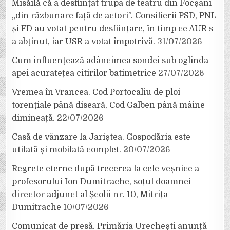
Misăilă că a desființat trupa de teatru din Focșani
„din răzbunare față de actori”. Consilierii PSD, PNL
și FD au votat pentru desființare, în timp ce AUR s-
a abținut, iar USR a votat împotrivă.
31/07/2026
Cum influențează adâncimea sondei sub oglinda
apei acuratețea citirilor batimetrice
27/07/2026
Vremea în Vrancea. Cod Portocaliu de ploi
torențiale până diseară, Cod Galben până mâine
dimineață.
22/07/2026
Casă de vânzare la Jariștea. Gospodăria este
utilată și mobilată complet.
20/07/2026
Regrete eterne după trecerea la cele veșnice a
profesorului Ion Dumitrache, soțul doamnei
director adjunct al Școlii nr. 10, Mitrița
Dumitrache
10/07/2026
Comunicat de presă. Primăria Urechești anunță