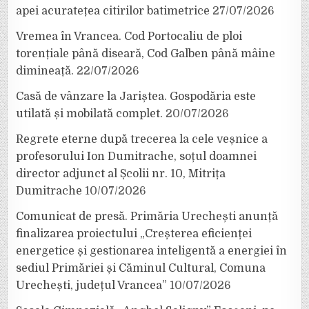
apei acuratețea citirilor batimetrice
27/07/2026
Vremea în Vrancea. Cod Portocaliu de ploi
torențiale până diseară, Cod Galben până mâine
dimineață.
22/07/2026
Casă de vânzare la Jariștea. Gospodăria este
utilată și mobilată complet.
20/07/2026
Regrete eterne după trecerea la cele veșnice a
profesorului Ion Dumitrache, soțul doamnei
director adjunct al Școlii nr. 10, Mitrița
Dumitrache
10/07/2026
Comunicat de presă. Primăria Urechești anunță
finalizarea proiectului „Creșterea eficienței
energetice și gestionarea inteligentă a energiei în
sediul Primăriei și Căminul Cultural, Comuna
Urechești, județul Vrancea”
10/07/2026