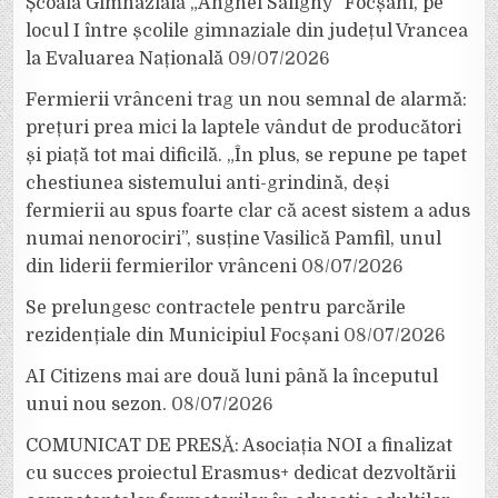
Școala Gimnazială „Anghel Saligny” Focșani, pe
locul I între școlile gimnaziale din județul Vrancea
la Evaluarea Națională
09/07/2026
Fermierii vrânceni trag un nou semnal de alarmă:
prețuri prea mici la laptele vândut de producători
și piață tot mai dificilă. „În plus, se repune pe tapet
chestiunea sistemului anti-grindină, deși
fermierii au spus foarte clar că acest sistem a adus
numai nenorociri”, susține Vasilică Pamfil, unul
din liderii fermierilor vrânceni
08/07/2026
Se prelungesc contractele pentru parcările
rezidențiale din Municipiul Focșani
08/07/2026
AI Citizens mai are două luni până la începutul
unui nou sezon.
08/07/2026
COMUNICAT DE PRESĂ: Asociația NOI a finalizat
cu succes proiectul Erasmus+ dedicat dezvoltării