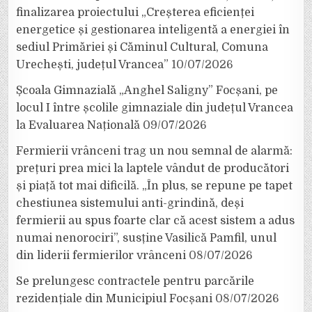
finalizarea proiectului „Creșterea eficienței
energetice și gestionarea inteligentă a energiei în
sediul Primăriei și Căminul Cultural, Comuna
Urechești, județul Vrancea”
10/07/2026
Școala Gimnazială „Anghel Saligny” Focșani, pe
locul I între școlile gimnaziale din județul Vrancea
la Evaluarea Națională
09/07/2026
Fermierii vrânceni trag un nou semnal de alarmă:
prețuri prea mici la laptele vândut de producători
și piață tot mai dificilă. „În plus, se repune pe tapet
chestiunea sistemului anti-grindină, deși
fermierii au spus foarte clar că acest sistem a adus
numai nenorociri”, susține Vasilică Pamfil, unul
din liderii fermierilor vrânceni
08/07/2026
Se prelungesc contractele pentru parcările
rezidențiale din Municipiul Focșani
08/07/2026