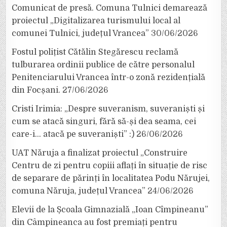
Comunicat de presă. Comuna Tulnici demarează
proiectul „Digitalizarea turismului local al
comunei Tulnici, județul Vrancea”
30/06/2026
Fostul polițist Cătălin Stegărescu reclamă
tulburarea ordinii publice de către personalul
Penitenciarului Vrancea într-o zonă rezidențială
din Focșani.
27/06/2026
Cristi Irimia: „Despre suveranism, suveraniști și
cum se atacă singuri, fără să-și dea seama, cei
care-i… atacă pe suveraniști” :)
26/06/2026
UAT Năruja a finalizat proiectul „Construire
Centru de zi pentru copiii aflați în situație de risc
de separare de părinți în localitatea Podu Nărujei,
comuna Năruja, județul Vrancea”
24/06/2026
Elevii de la Școala Gimnazială „Ioan Cîmpineanu”
din Câmpineanca au fost premiați pentru