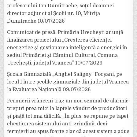
profesorului Ion Dumitrache, soțul doamnei
director adjunct al Școlii nr. 10, Mitrița
Dumitrache
10/07/2026
Comunicat de presă. Primăria Urechești anunță
finalizarea proiectului „Creșterea eficienței
energetice și gestionarea inteligentă a energiei în
sediul Primăriei și Căminul Cultural, Comuna
Urechești, județul Vrancea”
10/07/2026
Școala Gimnazială „Anghel Saligny” Focșani, pe
locul I între școlile gimnaziale din județul Vrancea
la Evaluarea Națională
09/07/2026
Fermierii vrânceni trag un nou semnal de alarmă:
prețuri prea mici la laptele vândut de producători
și piață tot mai dificilă. „În plus, se repune pe tapet
chestiunea sistemului anti-grindină, deși
fermierii au spus foarte clar că acest sistem a adus