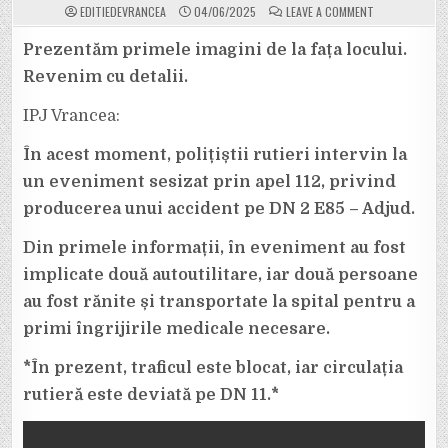
ON
EDITIEDEVRANCEA
04/06/2025
LEAVE A COMMENT
VIDEO.
ACUM.
ACCIDENT
Prezentăm primele imagini de la fața locului.
ÎN
ZONA
Revenim cu detalii.
BLOCURILOR
ANL
DIN
IPJ Vrancea:
ADJUD,
CU
O
În acest moment, polițiștii rutieri intervin la
MAȘINĂ
A
FIRMEI
un eveniment sesizat prin apel 112, privind
LUI
UMBRĂRESCU
producerea unui accident pe DN 2 E85 – Adjud.
IMPLICATĂ
ȘI
CU
Din primele informații, în eveniment au fost
UN
VEHICUL
implicate două autoutilitare, iar două persoane
RĂSTURNAT
au fost rănite și transportate la spital pentru a
primi îngrijirile medicale necesare.
*În prezent, traficul este blocat, iar circulația
rutieră este deviată pe DN 11.*