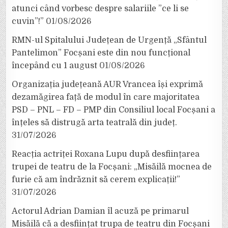
atunci când vorbesc despre salariile ”ce li se
cuvin”!”
01/08/2026
RMN-ul Spitalului Județean de Urgență „Sfântul
Pantelimon” Focșani este din nou funcțional
începând cu 1 august
01/08/2026
Organizația județeană AUR Vrancea își exprimă
dezamăgirea față de modul în care majoritatea
PSD – PNL – FD – PMP din Consiliul local Focșani a
înțeles să distrugă arta teatrală din județ.
31/07/2026
Reacția actriței Roxana Lupu după desființarea
trupei de teatru de la Focșani: „Misăilă mocnea de
furie că am îndrăznit să cerem explicații!”
31/07/2026
Actorul Adrian Damian îl acuză pe primarul
Misăilă că a desființat trupa de teatru din Focșani