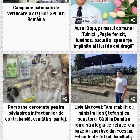
Campanie națională de
verificare a stațiilor GPL din
România
Aurel Boțu, primarul comunei
Tulnici: „Paște fericit,
luminos, bucurii și speranțe
împlinite alături de cei dragi!”
Persoane cercetate pentru
Liviu Macovei: ”Am stabilit cu
săvârșirea infracțiunilor de
ministrul Ion Ștefan și cu
contrabandă, camătă și șantaj.
senatorul Cătălin Dumitru
Toma strategia de refacere a
bazelor sportive din Focșani.
Echipele de fotbal, handbal și