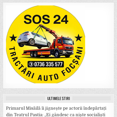
ULTIMELE ȘTIRI
Primarul Misăilă îi jignește pe actorii îndepărtați
din Teatrul Pastia: „Ei gândesc ca niște socialiști