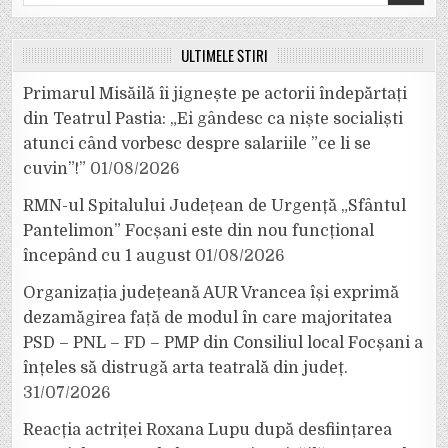
for:
ULTIMELE ȘTIRI
Primarul Misăilă îi jignește pe actorii îndepărtați
din Teatrul Pastia: „Ei gândesc ca niște socialiști
atunci când vorbesc despre salariile ”ce li se
cuvin”!”
01/08/2026
RMN-ul Spitalului Județean de Urgență „Sfântul
Pantelimon” Focșani este din nou funcțional
începând cu 1 august
01/08/2026
Organizația județeană AUR Vrancea își exprimă
dezamăgirea față de modul în care majoritatea
PSD – PNL – FD – PMP din Consiliul local Focșani a
înțeles să distrugă arta teatrală din județ.
31/07/2026
Reacția actriței Roxana Lupu după desființarea