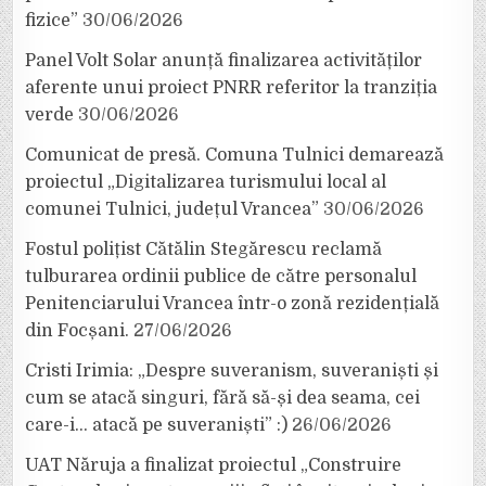
fizice”
30/06/2026
Panel Volt Solar anunță finalizarea activităților
aferente unui proiect PNRR referitor la tranziția
verde
30/06/2026
Comunicat de presă. Comuna Tulnici demarează
proiectul „Digitalizarea turismului local al
comunei Tulnici, județul Vrancea”
30/06/2026
Fostul polițist Cătălin Stegărescu reclamă
tulburarea ordinii publice de către personalul
Penitenciarului Vrancea într-o zonă rezidențială
din Focșani.
27/06/2026
Cristi Irimia: „Despre suveranism, suveraniști și
cum se atacă singuri, fără să-și dea seama, cei
care-i… atacă pe suveraniști” :)
26/06/2026
UAT Năruja a finalizat proiectul „Construire