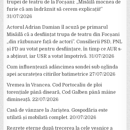
trupei de teatru de la Focșani: „Misăilă mocnea de
furie că am îndrăznit să cerem explicații!”
31/07/2026
Actorul Adrian Damian îl acuză pe primarul
Misăilă că a desființat trupa de teatru din Focșani
„din răzbunare față de actori”. Consilierii PSD, PNL
și FD au votat pentru desființare, în timp ce AUR s-
a abținut, iar USR a votat împotrivă.
31/07/2026
Cum influențează adâncimea sondei sub oglinda
apei acuratețea citirilor batimetrice
27/07/2026
Vremea în Vrancea. Cod Portocaliu de ploi
torențiale până diseară, Cod Galben până mâine
dimineață.
22/07/2026
Casă de vânzare la Jariștea. Gospodăria este
utilată și mobilată complet.
20/07/2026
Regrete eterne după trecerea la cele veșnice a