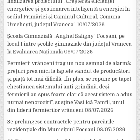
finalizarea proiectului „Creșterea eficienței
energetice și gestionarea inteligentă a energiei în
sediul Primăriei și Căminul Cultural, Comuna
Urechești, județul Vrancea”
10/07/2026
Școala Gimnazială „Anghel Saligny” Focșani, pe
locul I între școlile gimnaziale din județul Vrancea
la Evaluarea Națională
09/07/2026
Fermierii vrânceni trag un nou semnal de alarmă:
prețuri prea mici la laptele vândut de producători
și piață tot mai dificilă. „În plus, se repune pe tapet
chestiunea sistemului anti-grindină, deși
fermierii au spus foarte clar că acest sistem a adus
numai nenorociri”, susține Vasilică Pamfil, unul
din liderii fermierilor vrânceni
08/07/2026
Se prelungesc contractele pentru parcările
rezidențiale din Municipiul Focșani
08/07/2026