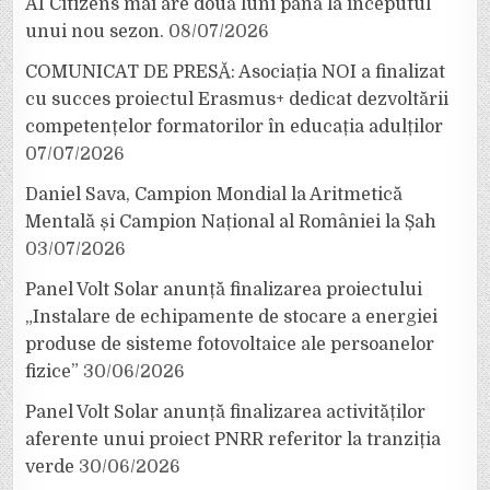
AI Citizens mai are două luni până la începutul
unui nou sezon.
08/07/2026
COMUNICAT DE PRESĂ: Asociația NOI a finalizat
cu succes proiectul Erasmus+ dedicat dezvoltării
competențelor formatorilor în educația adulților
07/07/2026
Daniel Sava, Campion Mondial la Aritmetică
Mentală și Campion Național al României la Șah
03/07/2026
Panel Volt Solar anunță finalizarea proiectului
„Instalare de echipamente de stocare a energiei
produse de sisteme fotovoltaice ale persoanelor
fizice”
30/06/2026
Panel Volt Solar anunță finalizarea activităților
aferente unui proiect PNRR referitor la tranziția
verde
30/06/2026