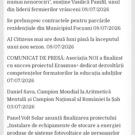
numai nenorociri”, susține Vasilică Pamfil, unul
din liderii fermierilor vrânceni
08/07/2026
Se prelungesc contractele pentru parcările
rezidențiale din Municipiul Focșani
08/07/2026
AI Citizens mai are două luni până la începutul
unui nou sezon.
08/07/2026
COMUNICAT DE PRESĂ: Asociația NOI a finalizat
cu succes proiectul Erasmus+ dedicat dezvoltării
competențelor formatorilor în educația adulților
07/07/2026
Daniel Sava, Campion Mondial la Aritmetică
Mentală și Campion Național al României la Șah
03/07/2026
Panel Volt Solar anunță finalizarea proiectului
„Instalare de echipamente de stocare a energiei
produse de sisteme fotovoltaice ale persoanelor