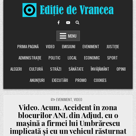
Skip
to
content
MENU
PRIMA PAGINĂ
VIDEO
EMISIUNI
EVENIMENT
JUSTIȚIE
ADMINISTRAȚIE
POLITIC
LOCAL
ECONOMIC
SPORT
ALEGERI
CULTURĂ
STRĂZI
SĂNĂTATE
ÎNVĂȚĂMÂNT
OPINII
ANUNȚURI
EXECUTĂRI
PROMO
COOKIES
POSTED
EVENIMENT
,
VIDEO
IN
Video. Acum. Accident în zona
blocurilor ANL din Adjud, cu o
mașină a firmei lui Umbrărescu
implicată și cu un vehicul răsturnat