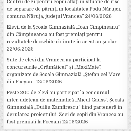
Centru de zi pentru copiii aflați în situație de risc
de separare de părinți în localitatea Podu Nărujei,
comuna Năruja, județul Vrancea”
24/06/2026
Elevii de la Școala Gimnazială „Ioan Cîmpineanu”
din Câmpineanca au fost premiați pentru
rezultatele deosebite obținute în acest an școlar
22/06/2026
Sute de elevi din Vrancea au participat la
concursurile „Grămăticel” și „MaxiMate”,
organizate de Școala Gimnazială „Ștefan cel Mare”
din Focșani.
12/06/2026
Peste 200 de elevi au participat la concursul
interjudețean de matematică „Micul Gauss”, Școala
Gimnazială „Duiliu Zamfirescu” fiind parteneră în
derularea proiectului. Zeci de copii din Vrancea au
fost premiați la Focșani
12/06/2026