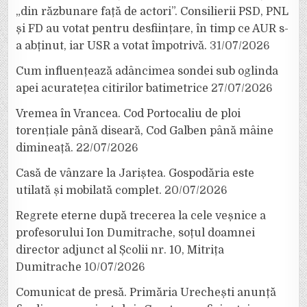
„din răzbunare față de actori”. Consilierii PSD, PNL
și FD au votat pentru desființare, în timp ce AUR s-
a abținut, iar USR a votat împotrivă.
31/07/2026
Cum influențează adâncimea sondei sub oglinda
apei acuratețea citirilor batimetrice
27/07/2026
Vremea în Vrancea. Cod Portocaliu de ploi
torențiale până diseară, Cod Galben până mâine
dimineață.
22/07/2026
Casă de vânzare la Jariștea. Gospodăria este
utilată și mobilată complet.
20/07/2026
Regrete eterne după trecerea la cele veșnice a
profesorului Ion Dumitrache, soțul doamnei
director adjunct al Școlii nr. 10, Mitrița
Dumitrache
10/07/2026
Comunicat de presă. Primăria Urechești anunță