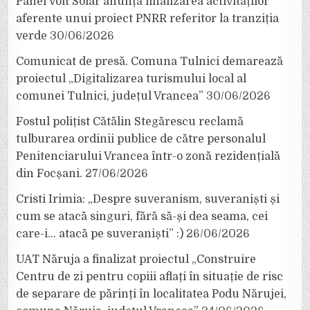
Panel Volt Solar anunță finalizarea activităților
aferente unui proiect PNRR referitor la tranziția
verde
30/06/2026
Comunicat de presă. Comuna Tulnici demarează
proiectul „Digitalizarea turismului local al
comunei Tulnici, județul Vrancea”
30/06/2026
Fostul polițist Cătălin Stegărescu reclamă
tulburarea ordinii publice de către personalul
Penitenciarului Vrancea într-o zonă rezidențială
din Focșani.
27/06/2026
Cristi Irimia: „Despre suveranism, suveraniști și
cum se atacă singuri, fără să-și dea seama, cei
care-i… atacă pe suveraniști” :)
26/06/2026
UAT Năruja a finalizat proiectul „Construire
Centru de zi pentru copiii aflați în situație de risc
de separare de părinți în localitatea Podu Nărujei,