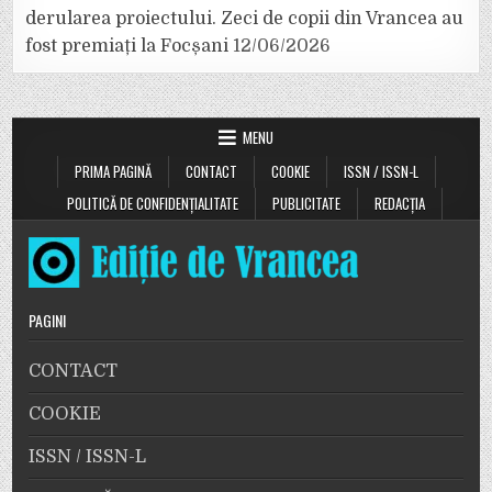
derularea proiectului. Zeci de copii din Vrancea au
fost premiați la Focșani
12/06/2026
MENU
PRIMA PAGINĂ
CONTACT
COOKIE
ISSN / ISSN-L
POLITICĂ DE CONFIDENȚIALITATE
PUBLICITATE
REDACȚIA
PAGINI
CONTACT
COOKIE
ISSN / ISSN-L