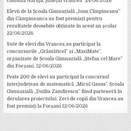
comuna Năruja, județul Vrancea”
24/06/2026
Elevii de la Școala Gimnazială „Ioan Cîmpineanu”
din Câmpineanca au fost premiați pentru
rezultatele deosebite obținute în acest an școlar
22/06/2026
Sute de elevi din Vrancea au participat la
concursurile „Grămăticel” și „MaxiMate”,
organizate de Școala Gimnazială „Ștefan cel Mare”
din Focșani.
12/06/2026
Peste 200 de elevi au participat la concursul
interjudețean de matematică „Micul Gauss”, Școala
Gimnazială „Duiliu Zamfirescu” fiind parteneră în
derularea proiectului. Zeci de copii din Vrancea au
fost premiați la Focșani
12/06/2026