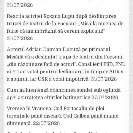
31/07/2026
Reacția actriței Roxana Lupu după desființarea
trupei de teatru de la Focșani: „Misăilă mocnea de
furie că am îndrăznit să cerem explicații!”
31/07/2026
Actorul Adrian Damian îl acuză pe primarul
Misăilă că a desființat trupa de teatru din Focșani
„din răzbunare față de actori”. Consilierii PSD, PNL
și FD au votat pentru desființare, în timp ce AUR s-
a abținut, iar USR a votat împotrivă.
31/07/2026
Cum influențează adâncimea sondei sub oglinda
apei acuratețea citirilor batimetrice
27/07/2026
Vremea în Vrancea. Cod Portocaliu de ploi
torențiale până diseară, Cod Galben până mâine
dimineață.
22/07/2026