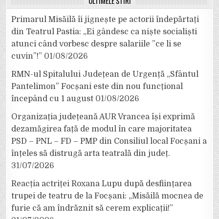
ULTIMELE ȘTIRI
Primarul Misăilă îi jignește pe actorii îndepărtați
din Teatrul Pastia: „Ei gândesc ca niște socialiști
atunci când vorbesc despre salariile ”ce li se
cuvin”!”
01/08/2026
RMN-ul Spitalului Județean de Urgență „Sfântul
Pantelimon” Focșani este din nou funcțional
începând cu 1 august
01/08/2026
Organizația județeană AUR Vrancea își exprimă
dezamăgirea față de modul în care majoritatea
PSD – PNL – FD – PMP din Consiliul local Focșani a
înțeles să distrugă arta teatrală din județ.
31/07/2026
Reacția actriței Roxana Lupu după desființarea
trupei de teatru de la Focșani: „Misăilă mocnea de
furie că am îndrăznit să cerem explicații!”