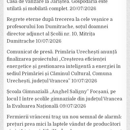
Casă de vânzare la Jariștea. Gospodăria este
utilată și mobilată complet.
20/07/2026
Regrete eterne după trecerea la cele veșnice a
profesorului Ion Dumitrache, soțul doamnei
director adjunct al Școlii nr. 10, Mitrița
Dumitrache
10/07/2026
Comunicat de presă. Primăria Urechești anunță
finalizarea proiectului „Creșterea eficienței
energetice și gestionarea inteligentă a energiei în
sediul Primăriei și Căminul Cultural, Comuna
Urechești, județul Vrancea”
10/07/2026
Școala Gimnazială „Anghel Saligny” Focșani, pe
locul I între școlile gimnaziale din județul Vrancea
la Evaluarea Națională
09/07/2026
Fermierii vrânceni trag un nou semnal de alarmă:
prețuri prea mici la laptele vândut de producători