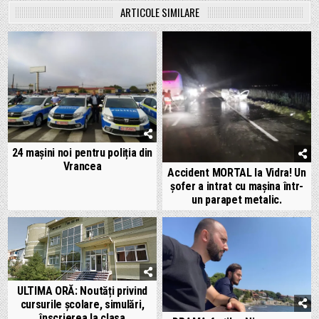
ARTICOLE SIMILARE
24 mașini noi pentru poliția din
Vrancea
Accident MORTAL la Vidra! Un
șofer a intrat cu mașina într-
un parapet metalic.
ULTIMA ORĂ: Noutăți privind
cursurile școlare, simulări,
înscrierea la clasa