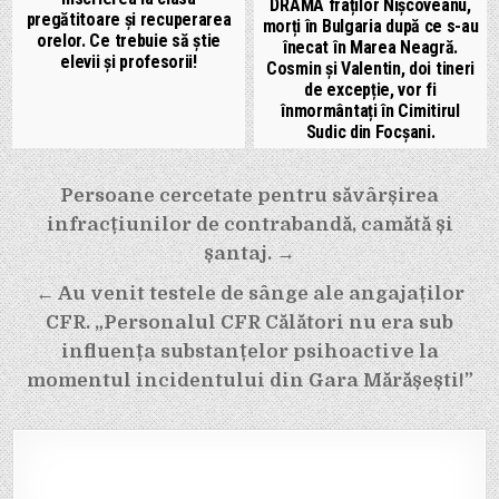
DRAMA fraților Nișcoveanu,
pregătitoare și recuperarea
morți în Bulgaria după ce s-au
orelor. Ce trebuie să știe
înecat în Marea Neagră.
elevii și profesorii!
Cosmin și Valentin, doi tineri
de excepție, vor fi
înmormântați în Cimitirul
Sudic din Focșani.
Navigare
Persoane cercetate pentru săvârșirea
în
infracțiunilor de contrabandă, camătă și
articole
șantaj. →
← Au venit testele de sânge ale angajaților
CFR. „Personalul CFR Călători nu era sub
influența substanțelor psihoactive la
momentul incidentului din Gara Mărășești!”