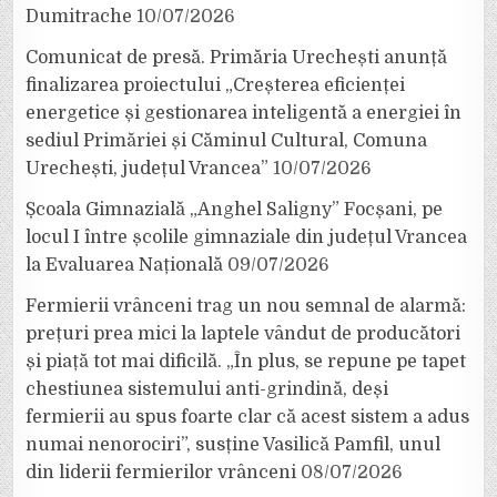
Dumitrache
10/07/2026
Comunicat de presă. Primăria Urechești anunță
finalizarea proiectului „Creșterea eficienței
energetice și gestionarea inteligentă a energiei în
sediul Primăriei și Căminul Cultural, Comuna
Urechești, județul Vrancea”
10/07/2026
Școala Gimnazială „Anghel Saligny” Focșani, pe
locul I între școlile gimnaziale din județul Vrancea
la Evaluarea Națională
09/07/2026
Fermierii vrânceni trag un nou semnal de alarmă:
prețuri prea mici la laptele vândut de producători
și piață tot mai dificilă. „În plus, se repune pe tapet
chestiunea sistemului anti-grindină, deși
fermierii au spus foarte clar că acest sistem a adus
numai nenorociri”, susține Vasilică Pamfil, unul
din liderii fermierilor vrânceni
08/07/2026