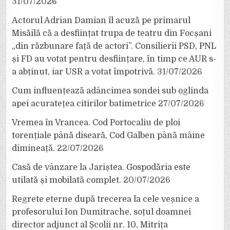
31/07/2026
Actorul Adrian Damian îl acuză pe primarul
Misăilă că a desființat trupa de teatru din Focșani
„din răzbunare față de actori”. Consilierii PSD, PNL
și FD au votat pentru desființare, în timp ce AUR s-
a abținut, iar USR a votat împotrivă.
31/07/2026
Cum influențează adâncimea sondei sub oglinda
apei acuratețea citirilor batimetrice
27/07/2026
Vremea în Vrancea. Cod Portocaliu de ploi
torențiale până diseară, Cod Galben până mâine
dimineață.
22/07/2026
Casă de vânzare la Jariștea. Gospodăria este
utilată și mobilată complet.
20/07/2026
Regrete eterne după trecerea la cele veșnice a
profesorului Ion Dumitrache, soțul doamnei
director adjunct al Școlii nr. 10, Mitrița