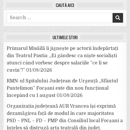
CAUTĂ AICI
Search
for:
ULTIMELE ȘTIRI
Primarul Misăilă îi jignește pe actorii îndepărtați
din Teatrul Pastia: „Ei gândesc ca niște socialiști
atunci când vorbesc despre salariile ”ce li se
cuvin”!”
01/08/2026
RMN-ul Spitalului Județean de Urgență „Sfântul
Pantelimon” Focșani este din nou funcțional
începând cu 1 august
01/08/2026
Organizația județeană AUR Vrancea își exprimă
dezamăgirea față de modul în care majoritatea
PSD – PNL – FD – PMP din Consiliul local Focșani a
înțeles să distrugă arta teatrală din județ.