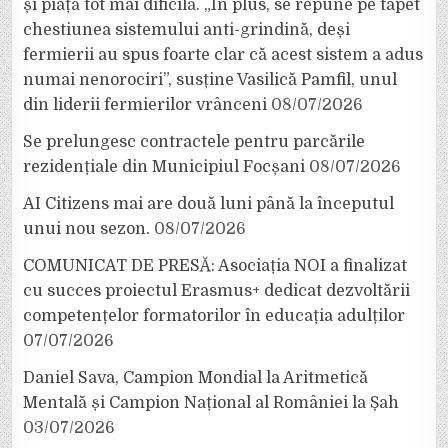
și piață tot mai dificilă. „În plus, se repune pe tapet
chestiunea sistemului anti-grindină, deși
fermierii au spus foarte clar că acest sistem a adus
numai nenorociri”, susține Vasilică Pamfil, unul
din liderii fermierilor vrânceni
08/07/2026
Se prelungesc contractele pentru parcările
rezidențiale din Municipiul Focșani
08/07/2026
AI Citizens mai are două luni până la începutul
unui nou sezon.
08/07/2026
COMUNICAT DE PRESĂ: Asociația NOI a finalizat
cu succes proiectul Erasmus+ dedicat dezvoltării
competențelor formatorilor în educația adulților
07/07/2026
Daniel Sava, Campion Mondial la Aritmetică
Mentală și Campion Național al României la Șah
03/07/2026