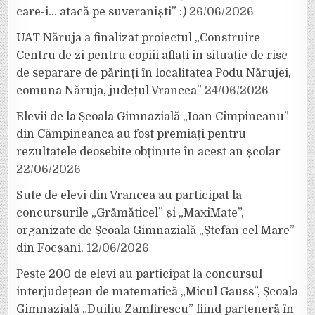
care-i… atacă pe suveraniști” :)
26/06/2026
UAT Năruja a finalizat proiectul „Construire
Centru de zi pentru copiii aflați în situație de risc
de separare de părinți în localitatea Podu Nărujei,
comuna Năruja, județul Vrancea”
24/06/2026
Elevii de la Școala Gimnazială „Ioan Cîmpineanu”
din Câmpineanca au fost premiați pentru
rezultatele deosebite obținute în acest an școlar
22/06/2026
Sute de elevi din Vrancea au participat la
concursurile „Grămăticel” și „MaxiMate”,
organizate de Școala Gimnazială „Ștefan cel Mare”
din Focșani.
12/06/2026
Peste 200 de elevi au participat la concursul
interjudețean de matematică „Micul Gauss”, Școala
Gimnazială „Duiliu Zamfirescu” fiind parteneră în