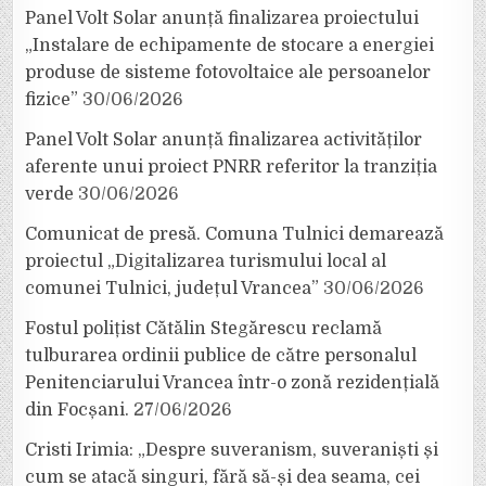
Panel Volt Solar anunță finalizarea proiectului
„Instalare de echipamente de stocare a energiei
produse de sisteme fotovoltaice ale persoanelor
fizice”
30/06/2026
Panel Volt Solar anunță finalizarea activităților
aferente unui proiect PNRR referitor la tranziția
verde
30/06/2026
Comunicat de presă. Comuna Tulnici demarează
proiectul „Digitalizarea turismului local al
comunei Tulnici, județul Vrancea”
30/06/2026
Fostul polițist Cătălin Stegărescu reclamă
tulburarea ordinii publice de către personalul
Penitenciarului Vrancea într-o zonă rezidențială
din Focșani.
27/06/2026
Cristi Irimia: „Despre suveranism, suveraniști și
cum se atacă singuri, fără să-și dea seama, cei