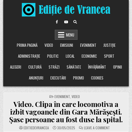
Skip
to
content
MENU
PRIMA PAGINĂ
VIDEO
EMISIUNI
EVENIMENT
JUSTIȚIE
ADMINISTRAȚIE
POLITIC
LOCAL
ECONOMIC
SPORT
ALEGERI
CULTURĂ
STRĂZI
SĂNĂTATE
ÎNVĂȚĂMÂNT
OPINII
ANUNȚURI
EXECUTĂRI
PROMO
COOKIES
POSTED
EVENIMENT
,
VIDEO
IN
Video. Clipa în care locomotiva a
izbit vagoanele din Gara Mărășești.
Șase persoane au fost duse la spital.
ON
EDITIEDEVRANCEA
30/05/2025
LEAVE A COMMENT
VIDEO.