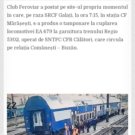
CLIPA
ÎN
Club Feroviar a postat pe site-ul propriu momentul
CARE
LOCOMOTIVA
în care, pe raza SRCF Galați, la ora 7:15, în stația CF
A
IZBIT
Mărășești, s-a produs o tamponare la cuplarea
VAGOANELE
DIN
locomotivei EA 679 la garnitura trenului Regio
GARA
MĂRĂȘEȘTI.
ȘASE
5302, operat de SNTFC CFR Călători, care circula
PERSOANE
AU
pe relația Comănești – Buzău.
FOST
DUSE
LA
SPITAL.