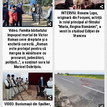
INTERVIU: Roxana Lupu,
originară din Focșani, actriță
în rolul principal al filmului
”Maria, Regina României”, a
Video. Familia bărbatului
venit în studioul Ediției de
împușcat mortal de Victor
Vrancea
Roman cere dreptate și o
anchetă corectă. „Roman
este protejat pentru că
mergea la vânătoare cu
procurori, judecători,
polițiști…”, a susținut sora lui
Maricel Dobrițoiu.
VIDEO: Buciumașii din Spulber,