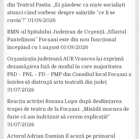
din Teatrul Pastia: „Ei gândesc ca niște socialiști
atunci când vorbesc despre salariile ”ce li se
cuvin”!”
01/08/2026
RMN-ul Spitalului Județean de Urgență „Sfântul
Pantelimon” Focșani este din nou funcțional
începând cu 1 august
01/08/2026
Organizația județeană AUR Vrancea își exprimă
dezamăgirea față de modul în care majoritatea
PSD – PNL – FD – PMP din Consiliul local Focșani a
înțeles să distrugă arta teatrală din județ.
31/07/2026
Reacția actriței Roxana Lupu după desființarea
trupei de teatru de la Focșani: „Misăilă mocnea de
furie că am îndrăznit să cerem explicații!”
31/07/2026
Actorul Adrian Damian îl acuză pe primarul