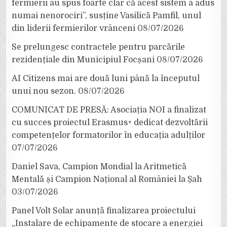
fermierii au spus foarte clar că acest sistem a adus
numai nenorociri”, susține Vasilică Pamfil, unul
din liderii fermierilor vrânceni
08/07/2026
Se prelungesc contractele pentru parcările
rezidențiale din Municipiul Focșani
08/07/2026
AI Citizens mai are două luni până la începutul
unui nou sezon.
08/07/2026
COMUNICAT DE PRESĂ: Asociația NOI a finalizat
cu succes proiectul Erasmus+ dedicat dezvoltării
competențelor formatorilor în educația adulților
07/07/2026
Daniel Sava, Campion Mondial la Aritmetică
Mentală și Campion Național al României la Șah
03/07/2026
Panel Volt Solar anunță finalizarea proiectului
„Instalare de echipamente de stocare a energiei