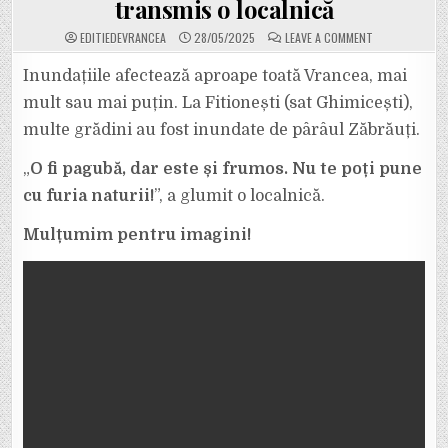
transmis o localnică
ON
EDITIEDEVRANCEA
28/05/2025
LEAVE A COMMENT
VIDEO.
PÂRÂUL
ZĂBRĂUȚI
Inundațiile afectează aproape toată Vrancea, mai
A
INUNDAT
mult sau mai puțin. La Fitionești (sat Ghimicești),
GRĂDINILE
OAMENILOR
multe grădini au fost inundate de pârâul Zăbrăuți.
DIN
FITIONEȘTI
–
„
O fi pagubă, dar este și frumos. Nu te poți pune
GHIMICEȘTI.
HAZ
DE
cu furia naturii!
”, a glumit o localnică.
NECAZ:
„O
FI
Mulțumim pentru imagini!
PAGUBĂ,
DAR
ESTE
ȘI
FRUMOS!”,
NE-
A
TRANSMIS
O
LOCALNICĂ