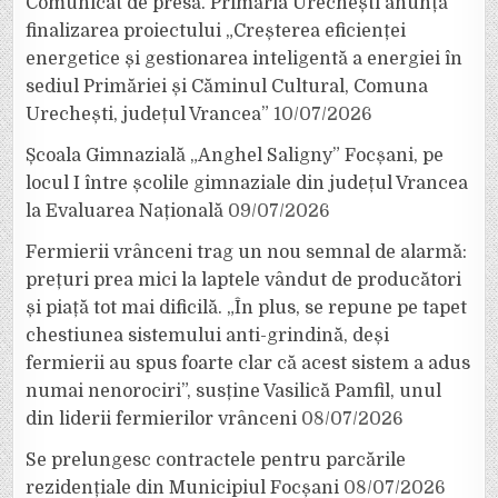
Comunicat de presă. Primăria Urechești anunță
finalizarea proiectului „Creșterea eficienței
energetice și gestionarea inteligentă a energiei în
sediul Primăriei și Căminul Cultural, Comuna
Urechești, județul Vrancea”
10/07/2026
Școala Gimnazială „Anghel Saligny” Focșani, pe
locul I între școlile gimnaziale din județul Vrancea
la Evaluarea Națională
09/07/2026
Fermierii vrânceni trag un nou semnal de alarmă:
prețuri prea mici la laptele vândut de producători
și piață tot mai dificilă. „În plus, se repune pe tapet
chestiunea sistemului anti-grindină, deși
fermierii au spus foarte clar că acest sistem a adus
numai nenorociri”, susține Vasilică Pamfil, unul
din liderii fermierilor vrânceni
08/07/2026
Se prelungesc contractele pentru parcările
rezidențiale din Municipiul Focșani
08/07/2026