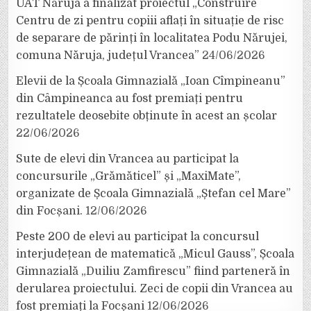
UAT Năruja a finalizat proiectul „Construire
Centru de zi pentru copiii aflați în situație de risc
de separare de părinți în localitatea Podu Nărujei,
comuna Năruja, județul Vrancea”
24/06/2026
Elevii de la Școala Gimnazială „Ioan Cîmpineanu”
din Câmpineanca au fost premiați pentru
rezultatele deosebite obținute în acest an școlar
22/06/2026
Sute de elevi din Vrancea au participat la
concursurile „Grămăticel” și „MaxiMate”,
organizate de Școala Gimnazială „Ștefan cel Mare”
din Focșani.
12/06/2026
Peste 200 de elevi au participat la concursul
interjudețean de matematică „Micul Gauss”, Școala
Gimnazială „Duiliu Zamfirescu” fiind parteneră în
derularea proiectului. Zeci de copii din Vrancea au
fost premiați la Focșani
12/06/2026