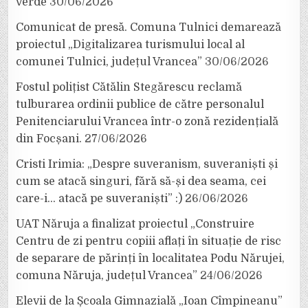
verde
30/06/2026
Comunicat de presă. Comuna Tulnici demarează
proiectul „Digitalizarea turismului local al
comunei Tulnici, județul Vrancea”
30/06/2026
Fostul polițist Cătălin Stegărescu reclamă
tulburarea ordinii publice de către personalul
Penitenciarului Vrancea într-o zonă rezidențială
din Focșani.
27/06/2026
Cristi Irimia: „Despre suveranism, suveraniști și
cum se atacă singuri, fără să-și dea seama, cei
care-i… atacă pe suveraniști” :)
26/06/2026
UAT Năruja a finalizat proiectul „Construire
Centru de zi pentru copiii aflați în situație de risc
de separare de părinți în localitatea Podu Nărujei,
comuna Năruja, județul Vrancea”
24/06/2026
Elevii de la Școala Gimnazială „Ioan Cîmpineanu”