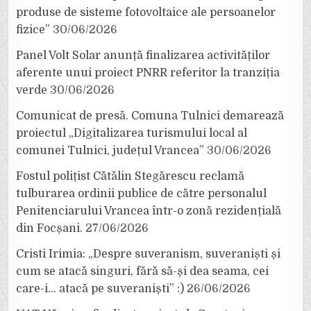
produse de sisteme fotovoltaice ale persoanelor
fizice”
30/06/2026
Panel Volt Solar anunță finalizarea activităților
aferente unui proiect PNRR referitor la tranziția
verde
30/06/2026
Comunicat de presă. Comuna Tulnici demarează
proiectul „Digitalizarea turismului local al
comunei Tulnici, județul Vrancea”
30/06/2026
Fostul polițist Cătălin Stegărescu reclamă
tulburarea ordinii publice de către personalul
Penitenciarului Vrancea într-o zonă rezidențială
din Focșani.
27/06/2026
Cristi Irimia: „Despre suveranism, suveraniști și
cum se atacă singuri, fără să-și dea seama, cei
care-i… atacă pe suveraniști” :)
26/06/2026