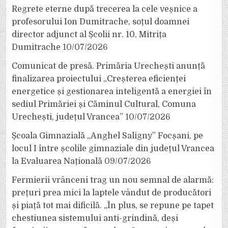
Regrete eterne după trecerea la cele veșnice a
profesorului Ion Dumitrache, soțul doamnei
director adjunct al Școlii nr. 10, Mitrița
Dumitrache
10/07/2026
Comunicat de presă. Primăria Urechești anunță
finalizarea proiectului „Creșterea eficienței
energetice și gestionarea inteligentă a energiei în
sediul Primăriei și Căminul Cultural, Comuna
Urechești, județul Vrancea”
10/07/2026
Școala Gimnazială „Anghel Saligny” Focșani, pe
locul I între școlile gimnaziale din județul Vrancea
la Evaluarea Națională
09/07/2026
Fermierii vrânceni trag un nou semnal de alarmă:
prețuri prea mici la laptele vândut de producători
și piață tot mai dificilă. „În plus, se repune pe tapet
chestiunea sistemului anti-grindină, deși