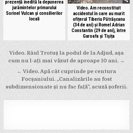
prezență inedită la depunerea
jurămintelor primarului
Video. Am reconstituit
Sorinel Vulcan și consilierilor
accidentul în care au murit
locali
ofițerul Tiberiu Pătrășcanu
(34 de ani) și Romel Adrian
Constantin (29 de ani), între
Garoafa și Tișița
Navigare
Video. Râul Trotuș la podul de la Adjud, așa
în
cum nu l-ați mai văzut de aproape 10 ani. →
articole
← Video. Apă cât cuprinde pe centura
Focșaniului. „Canalizările au fost
subdimensionate și nu fac față”, acuză șoferii.