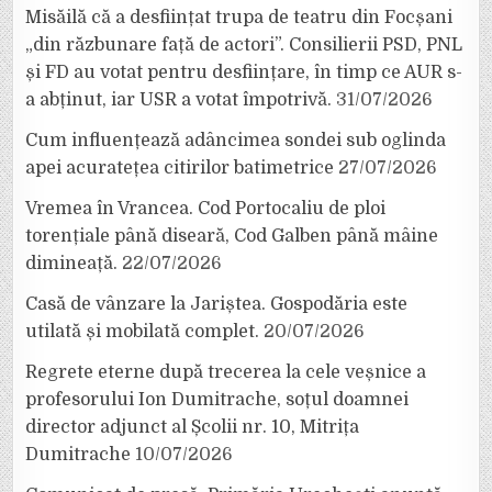
Misăilă că a desființat trupa de teatru din Focșani
„din răzbunare față de actori”. Consilierii PSD, PNL
și FD au votat pentru desființare, în timp ce AUR s-
a abținut, iar USR a votat împotrivă.
31/07/2026
Cum influențează adâncimea sondei sub oglinda
apei acuratețea citirilor batimetrice
27/07/2026
Vremea în Vrancea. Cod Portocaliu de ploi
torențiale până diseară, Cod Galben până mâine
dimineață.
22/07/2026
Casă de vânzare la Jariștea. Gospodăria este
utilată și mobilată complet.
20/07/2026
Regrete eterne după trecerea la cele veșnice a
profesorului Ion Dumitrache, soțul doamnei
director adjunct al Școlii nr. 10, Mitrița
Dumitrache
10/07/2026