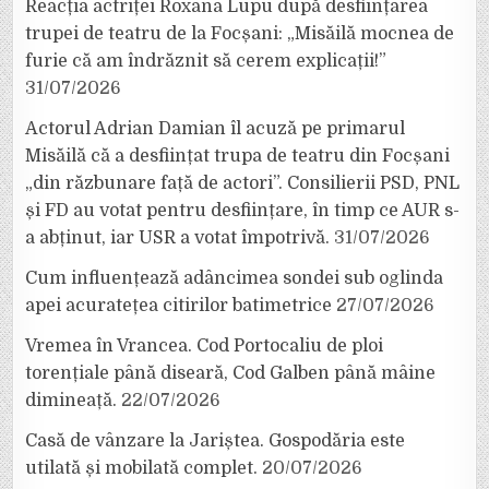
Reacția actriței Roxana Lupu după desființarea
trupei de teatru de la Focșani: „Misăilă mocnea de
furie că am îndrăznit să cerem explicații!”
31/07/2026
Actorul Adrian Damian îl acuză pe primarul
Misăilă că a desființat trupa de teatru din Focșani
„din răzbunare față de actori”. Consilierii PSD, PNL
și FD au votat pentru desființare, în timp ce AUR s-
a abținut, iar USR a votat împotrivă.
31/07/2026
Cum influențează adâncimea sondei sub oglinda
apei acuratețea citirilor batimetrice
27/07/2026
Vremea în Vrancea. Cod Portocaliu de ploi
torențiale până diseară, Cod Galben până mâine
dimineață.
22/07/2026
Casă de vânzare la Jariștea. Gospodăria este
utilată și mobilată complet.
20/07/2026