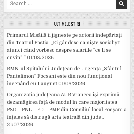
Search
for:
ULTIMELE ȘTIRI
Primarul Misăilă îi jignește pe actorii îndepărtați
din Teatrul Pastia: „Ei gândesc ca niște socialiști
atunci când vorbesc despre salariile ”ce li se
cuvin”!”
01/08/2026
RMN-ul Spitalului Județean de Urgență „Sfântul
Pantelimon” Focșani este din nou funcțional
începând cu 1 august
01/08/2026
Organizația județeană AUR Vrancea își exprimă
dezamăgirea față de modul în care majoritatea
PSD – PNL – FD – PMP din Consiliul local Focșani a
înțeles să distrugă arta teatrală din județ.
31/07/2026