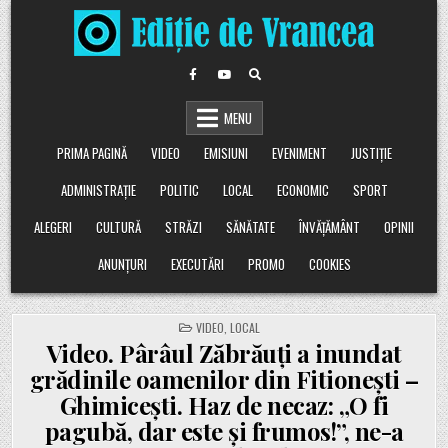
Skip
to
content
MENU
PRIMA PAGINĂ
VIDEO
EMISIUNI
EVENIMENT
JUSTIȚIE
ADMINISTRAȚIE
POLITIC
LOCAL
ECONOMIC
SPORT
ALEGERI
CULTURĂ
STRĂZI
SĂNĂTATE
ÎNVĂȚĂMÂNT
OPINII
ANUNȚURI
EXECUTĂRI
PROMO
COOKIES
POSTED
VIDEO
,
LOCAL
IN
Video. Pârâul Zăbrăuți a inundat
grădinile oamenilor din Fitionești –
Ghimicești. Haz de necaz: „O fi
pagubă, dar este și frumos!”, ne-a