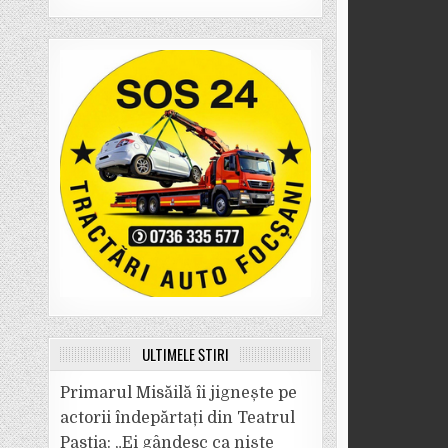
ULTIMELE ȘTIRI
Primarul Misăilă îi jignește pe
actorii îndepărtați din Teatrul
Pastia: „Ei gândesc ca niște