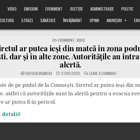
Ă
VIDEO
EMISIUNI
EVENIMENT
JUSTIȚIE
ADMINISTRAȚIE
POLITIC
CULTURĂ
STRĂZI
SĂNĂTATE
ÎNVĂȚĂMÂNT
OPINII
ANUNȚURI
EXE
POSTED
EVENIMENT
,
VIDEO
IN
iretul ar putea ieși din matcă în zona podu
, dar și în alte zone. Autoritățile au intra
alertă.
ON
EDITIEDEVRANCEA
27/05/2025
LEAVE A COMMENT
VIDEO.
SIRETUL
AR
te de pe podul de la Cosmești. Siretul ar putea ieși din m
PUTEA
IEȘI
, astfel că autoritățile sunt în alertă pentru a evacua ev
DIN
MATCĂ
 ar putea fi în pericol.
ÎN
ZONA
PODULUI
detalii!
DE
LA
COSMEȘTI,
DAR
ȘI
ÎN
ALTE