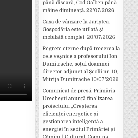
până diseară, Cod Galben până
mâine dimineață.
22/07/2026
Casă de vânzare la Jariștea.
Gospodăria este utilată și
mobilată complet.
20/07/2026
Regrete eterne după trecerea la
cele veșnice a profesorului Ion
Dumitrache, soțul doamnei
director adjunct al Școlii nr. 10,
Mitrița Dumitrache
10/07/2026
Comunicat de presă. Primăria
Urechești anunță finalizarea
proiectului „Creșterea
eficienței energetice și
gestionarea inteligentă a
energiei în sediul Primăriei și
Căminul Cultural, Comuna