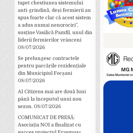
tapet chestiunea sistemului
anti-grindină, deși fermierii au
spus foarte clar că acest sistem
a adus numai nenorociri”,
susține Vasilică Pamfil, unul din
liderii fermierilor vrânceni
08/07/2026
Se prelungesc contractele
pentru parcările rezidențiale
din Municipiul Focșani
08/07/2026
AI Citizens mai are două luni
până la începutul unui nou
sezon.
08/07/2026
COMUNICAT DE PRESĂ:
Asociația NOI a finalizat cu
succes proiectul Erasmus+