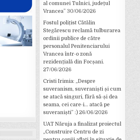
al comunei Tulnici, județul
Vrancea”
30/06/2026
Fostul polițist Cătălin
Stegărescu reclamă tulburarea
ordinii publice de către
personalul Penitenciarului
Vrancea într-o zonă
rezidențială din Focșani.
27/06/2026
Cristi Irimia: „Despre
suveranism, suveraniști și cum
se atacă singuri, fără să-și dea
seama, cei care-i… atacă pe
suveraniști” :)
26/06/2026
UAT Năruja a finalizat proiectul
„Construire Centru de zi
pentru copiii aflați în situație de