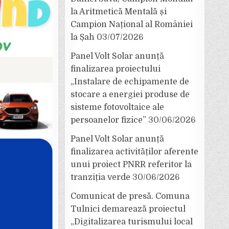
la Aritmetică Mentală și
Campion Național al României
la Șah
03/07/2026
Panel Volt Solar anunță
finalizarea proiectului
„Instalare de echipamente de
stocare a energiei produse de
sisteme fotovoltaice ale
persoanelor fizice”
30/06/2026
Panel Volt Solar anunță
finalizarea activităților aferente
unui proiect PNRR referitor la
tranziția verde
30/06/2026
Comunicat de presă. Comuna
Tulnici demarează proiectul
„Digitalizarea turismului local