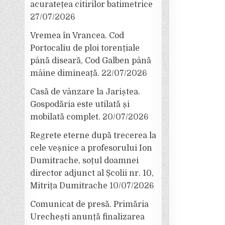
acuratețea citirilor batimetrice
27/07/2026
Vremea în Vrancea. Cod
Portocaliu de ploi torențiale
până diseară, Cod Galben până
mâine dimineață.
22/07/2026
Casă de vânzare la Jariștea.
Gospodăria este utilată și
mobilată complet.
20/07/2026
Regrete eterne după trecerea la
cele veșnice a profesorului Ion
Dumitrache, soțul doamnei
director adjunct al Școlii nr. 10,
Mitrița Dumitrache
10/07/2026
Comunicat de presă. Primăria
Urechești anunță finalizarea