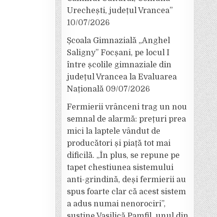
Urechești, județul Vrancea”
10/07/2026
Școala Gimnazială „Anghel
Saligny” Focșani, pe locul I
între școlile gimnaziale din
județul Vrancea la Evaluarea
Națională
09/07/2026
Fermierii vrânceni trag un nou
semnal de alarmă: prețuri prea
mici la laptele vândut de
producători și piață tot mai
dificilă. „În plus, se repune pe
tapet chestiunea sistemului
anti-grindină, deși fermierii au
spus foarte clar că acest sistem
a adus numai nenorociri”,
susține Vasilică Pamfil, unul din