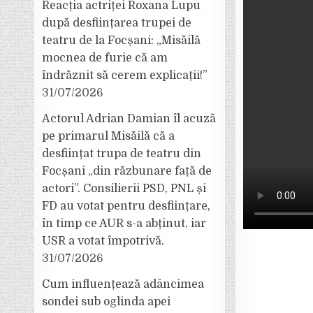
Reacția actriței Roxana Lupu
după desființarea trupei de
teatru de la Focșani: „Misăilă
mocnea de furie că am
îndrăznit să cerem explicații!”
31/07/2026
Actorul Adrian Damian îl acuză
pe primarul Misăilă că a
desființat trupa de teatru din
Focșani „din răzbunare față de
actori”. Consilierii PSD, PNL și
FD au votat pentru desființare,
în timp ce AUR s-a abținut, iar
USR a votat împotrivă.
31/07/2026
Cum influențează adâncimea
sondei sub oglinda apei