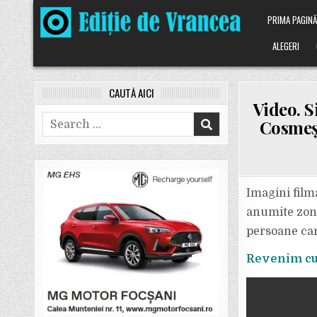
Skip
PRIMA PAGIN
to
content
ALEGERI
CAUTĂ AICI
Video. S
Search
Cosmești
for:
Imagini filma
anumite zone
persoane care
Revenim cu 