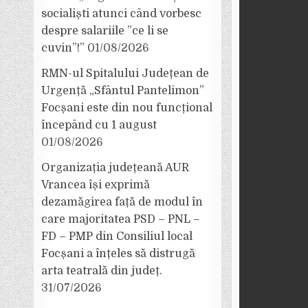
socialiști atunci când vorbesc
despre salariile ”ce li se
cuvin”!”
01/08/2026
RMN-ul Spitalului Județean de
Urgență „Sfântul Pantelimon”
Focșani este din nou funcțional
începând cu 1 august
01/08/2026
Organizația județeană AUR
Vrancea își exprimă
dezamăgirea față de modul în
care majoritatea PSD – PNL –
FD – PMP din Consiliul local
Focșani a înțeles să distrugă
arta teatrală din județ.
31/07/2026