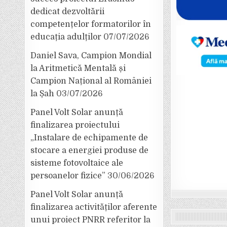
dedicat dezvoltării
competențelor formatorilor în
educația adulților
07/07/2026
Daniel Sava, Campion Mondial
la Aritmetică Mentală și
Campion Național al României
la Șah
03/07/2026
Panel Volt Solar anunță
finalizarea proiectului
„Instalare de echipamente de
stocare a energiei produse de
sisteme fotovoltaice ale
persoanelor fizice”
30/06/2026
Panel Volt Solar anunță
finalizarea activităților aferente
unui proiect PNRR referitor la