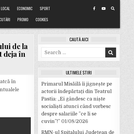
LOCAL
ECONOMIC
SPORT
CUTĂRI
PROMO
COOKIES
CAUTĂ AICI
lui de la
Search
t deja în
for:
ULTIMELE ȘTIRI
atcă în
Primarul Misăilă îi jignește pe
entualele
actorii îndepărtați din Teatrul
Pastia: „Ei gândesc ca niște
socialiști atunci când vorbesc
despre salariile ”ce li se
cuvin”!”
01/08/2026
RMN-ul Spitalului Județean de