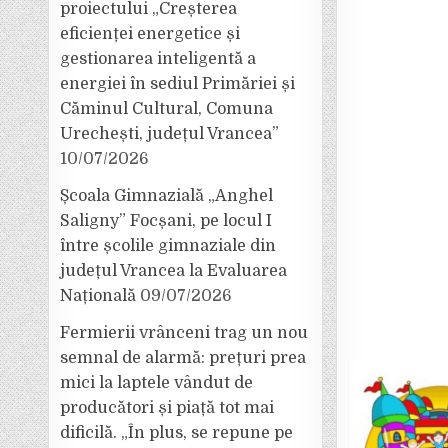
proiectului „Creșterea
eficienței energetice și
gestionarea inteligentă a
energiei în sediul Primăriei și
Căminul Cultural, Comuna
Urechești, județul Vrancea”
10/07/2026
Școala Gimnazială „Anghel
Saligny” Focșani, pe locul I
între școlile gimnaziale din
județul Vrancea la Evaluarea
Națională
09/07/2026
Fermierii vrânceni trag un nou
semnal de alarmă: prețuri prea
mici la laptele vândut de
producători și piață tot mai
dificilă. „În plus, se repune pe