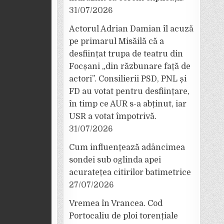
31/07/2026
Actorul Adrian Damian îl acuză
pe primarul Misăilă că a
desființat trupa de teatru din
Focșani „din răzbunare față de
actori”. Consilierii PSD, PNL și
FD au votat pentru desființare,
în timp ce AUR s-a abținut, iar
USR a votat împotrivă.
31/07/2026
Cum influențează adâncimea
sondei sub oglinda apei
acuratețea citirilor batimetrice
27/07/2026
Vremea în Vrancea. Cod
Portocaliu de ploi torențiale