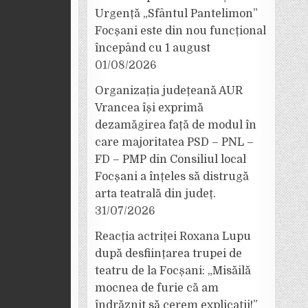
Urgență „Sfântul Pantelimon”
Focșani este din nou funcțional
începând cu 1 august
01/08/2026
Organizația județeană AUR
Vrancea își exprimă
dezamăgirea față de modul în
care majoritatea PSD – PNL –
FD – PMP din Consiliul local
Focșani a înțeles să distrugă
arta teatrală din județ.
31/07/2026
Reacția actriței Roxana Lupu
după desființarea trupei de
teatru de la Focșani: „Misăilă
mocnea de furie că am
îndrăznit să cerem explicații!”