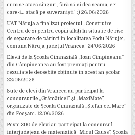
cum se atacă singuri, fără să-și dea seama, cei
care-i… atacă pe suveraniști” :)
26/06/2026
UAT Năruja a finalizat proiectul „Construire
Centru de zi pentru copiii aflați în situație de risc
de separare de părinți în localitatea Podu Nărujei,
comuna Năruja, județul Vrancea”
24/06/2026
Elevii de la Școala Gimnazială „Ioan Cîmpineanu”
din Câmpineanca au fost premiați pentru
rezultatele deosebite obținute în acest an școlar
22/06/2026
Sute de elevi din Vrancea au participat la
concursurile „Grămăticel” și „MaxiMate”,
organizate de Școala Gimnazială „Ștefan cel Mare”
din Focșani.
12/06/2026
Peste 200 de elevi au participat la concursul
interjudețean de matematică „Micul Gauss”, Școala