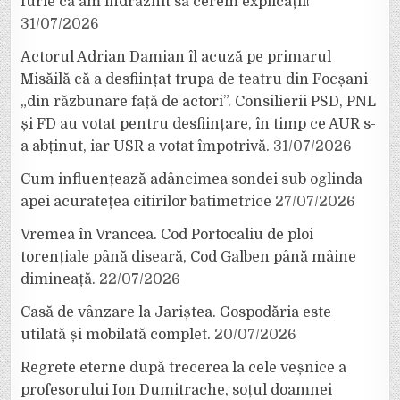
furie că am îndrăznit să cerem explicații!”
31/07/2026
Actorul Adrian Damian îl acuză pe primarul
Misăilă că a desființat trupa de teatru din Focșani
„din răzbunare față de actori”. Consilierii PSD, PNL
și FD au votat pentru desființare, în timp ce AUR s-
a abținut, iar USR a votat împotrivă.
31/07/2026
Cum influențează adâncimea sondei sub oglinda
apei acuratețea citirilor batimetrice
27/07/2026
Vremea în Vrancea. Cod Portocaliu de ploi
torențiale până diseară, Cod Galben până mâine
dimineață.
22/07/2026
Casă de vânzare la Jariștea. Gospodăria este
utilată și mobilată complet.
20/07/2026
Regrete eterne după trecerea la cele veșnice a
profesorului Ion Dumitrache, soțul doamnei