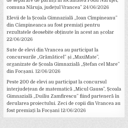
de separare de părinți în localitatea Podu Nărujei,
comuna Năruja, județul Vrancea”
24/06/2026
Elevii de la Școala Gimnazială „Ioan Cîmpineanu”
din Câmpineanca au fost premiați pentru
rezultatele deosebite obținute în acest an școlar
22/06/2026
Sute de elevi din Vrancea au participat la
concursurile „Grămăticel” și „MaxiMate”,
organizate de Școala Gimnazială „Ștefan cel Mare”
din Focșani.
12/06/2026
Peste 200 de elevi au participat la concursul
interjudețean de matematică „Micul Gauss”, Școala
Gimnazială „Duiliu Zamfirescu” fiind parteneră în
derularea proiectului. Zeci de copii din Vrancea au
fost premiați la Focșani
12/06/2026