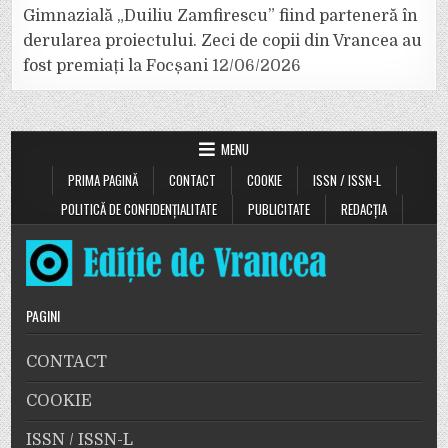
Gimnazială „Duiliu Zamfirescu” fiind parteneră în
derularea proiectului. Zeci de copii din Vrancea au
fost premiați la Focșani
12/06/2026
MENU
PRIMA PAGINĂ
CONTACT
COOKIE
ISSN / ISSN-L
POLITICĂ DE CONFIDENȚIALITATE
PUBLICITATE
REDACȚIA
PAGINI
CONTACT
COOKIE
ISSN / ISSN-L