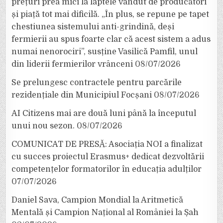
prețuri prea mici la laptele vândut de producători
și piață tot mai dificilă. „În plus, se repune pe tapet
chestiunea sistemului anti-grindină, deși
fermierii au spus foarte clar că acest sistem a adus
numai nenorociri”, susține Vasilică Pamfil, unul
din liderii fermierilor vrânceni
08/07/2026
Se prelungesc contractele pentru parcările
rezidențiale din Municipiul Focșani
08/07/2026
AI Citizens mai are două luni până la începutul
unui nou sezon.
08/07/2026
COMUNICAT DE PRESĂ: Asociația NOI a finalizat
cu succes proiectul Erasmus+ dedicat dezvoltării
competențelor formatorilor în educația adulților
07/07/2026
Daniel Sava, Campion Mondial la Aritmetică
Mentală și Campion Național al României la Șah