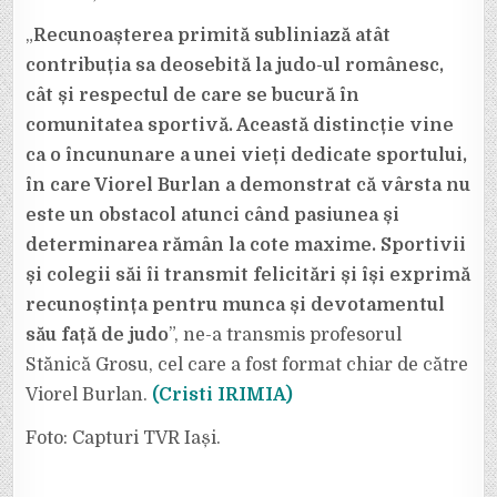
„
Recunoașterea primită subliniază atât
contribuția sa deosebită la judo-ul românesc,
cât și respectul de care se bucură în
comunitatea sportivă. Această distincție vine
ca o încununare a unei vieți dedicate sportului,
în care Viorel Burlan a demonstrat că vârsta nu
este un obstacol atunci când pasiunea și
determinarea rămân la cote maxime. Sportivii
și colegii săi îi transmit felicitări și își exprimă
recunoștința pentru munca și devotamentul
său față de judo
”, ne-a transmis profesorul
Stănică Grosu, cel care a fost format chiar de către
Viorel Burlan.
(Cristi IRIMIA)
Foto: Capturi TVR Iași.