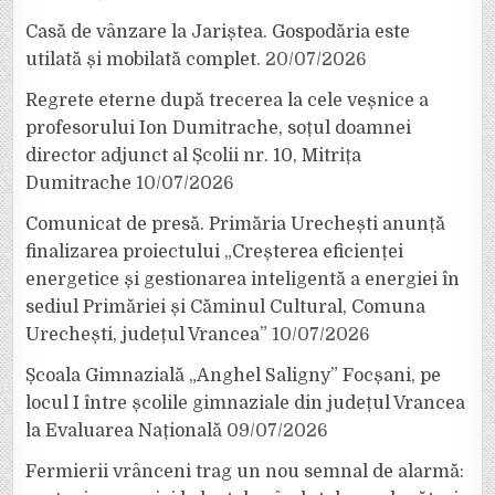
Casă de vânzare la Jariștea. Gospodăria este
utilată și mobilată complet.
20/07/2026
Regrete eterne după trecerea la cele veșnice a
profesorului Ion Dumitrache, soțul doamnei
director adjunct al Școlii nr. 10, Mitrița
Dumitrache
10/07/2026
Comunicat de presă. Primăria Urechești anunță
finalizarea proiectului „Creșterea eficienței
energetice și gestionarea inteligentă a energiei în
sediul Primăriei și Căminul Cultural, Comuna
Urechești, județul Vrancea”
10/07/2026
Școala Gimnazială „Anghel Saligny” Focșani, pe
locul I între școlile gimnaziale din județul Vrancea
la Evaluarea Națională
09/07/2026
Fermierii vrânceni trag un nou semnal de alarmă: