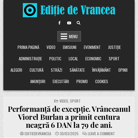
Skip
to
content
MENU
PRIMA PAGINĂ
VIDEO
EMISIUNI
EVENIMENT
JUSTIȚIE
ADMINISTRAȚIE
POLITIC
LOCAL
ECONOMIC
SPORT
ALEGERI
CULTURĂ
STRĂZI
SĂNĂTATE
ÎNVĂȚĂMÂNT
OPINII
ANUNȚURI
EXECUTĂRI
PROMO
COOKIES
POSTED
VIDEO
,
SPORT
IN
Performanță de excepție. Vrânceanul
Viorel Burlan a primit centura
neagră 6 DAN la 79 de ani.
ON
EDITIEDEVRANCEA
30/03/2025
LEAVE A COMMENT
PERFORMANȚĂ