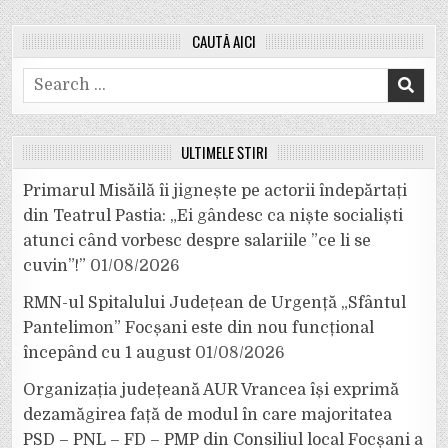
CAUTĂ AICI
Search
for:
ULTIMELE ȘTIRI
Primarul Misăilă îi jignește pe actorii îndepărtați
din Teatrul Pastia: „Ei gândesc ca niște socialiști
atunci când vorbesc despre salariile ”ce li se
cuvin”!”
01/08/2026
RMN-ul Spitalului Județean de Urgență „Sfântul
Pantelimon” Focșani este din nou funcțional
începând cu 1 august
01/08/2026
Organizația județeană AUR Vrancea își exprimă
dezamăgirea față de modul în care majoritatea
PSD – PNL – FD – PMP din Consiliul local Focșani a