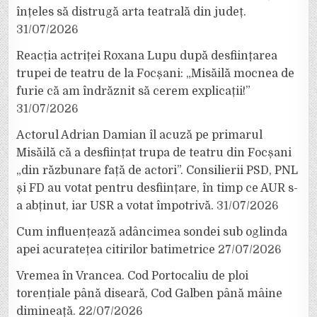
înțeles să distrugă arta teatrală din județ.
31/07/2026
Reacția actriței Roxana Lupu după desființarea
trupei de teatru de la Focșani: „Misăilă mocnea de
furie că am îndrăznit să cerem explicații!”
31/07/2026
Actorul Adrian Damian îl acuză pe primarul
Misăilă că a desființat trupa de teatru din Focșani
„din răzbunare față de actori”. Consilierii PSD, PNL
și FD au votat pentru desființare, în timp ce AUR s-
a abținut, iar USR a votat împotrivă.
31/07/2026
Cum influențează adâncimea sondei sub oglinda
apei acuratețea citirilor batimetrice
27/07/2026
Vremea în Vrancea. Cod Portocaliu de ploi
torențiale până diseară, Cod Galben până mâine
dimineață.
22/07/2026