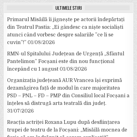
ULTIMELE ȘTIRI
Primarul Misăilă îi jignește pe actorii îndepărtați
din Teatrul Pastia: „Ei gândesc ca niște socialiști
atunci când vorbesc despre salariile ”ce li se
cuvin”!”
01/08/2026
RMN-ul Spitalului Județean de Urgență „Sfântul
Pantelimon” Focșani este din nou funcțional
începând cu 1 august
01/08/2026
Organizația județeană AUR Vrancea își exprimă
dezamăgirea față de modul în care majoritatea
PSD – PNL – FD – PMP din Consiliul local Focșani a
înțeles să distrugă arta teatrală din județ.
31/07/2026
Reacția actriței Roxana Lupu după desființarea
trupei de teatru de la Focșani: „Misăilă mocnea de