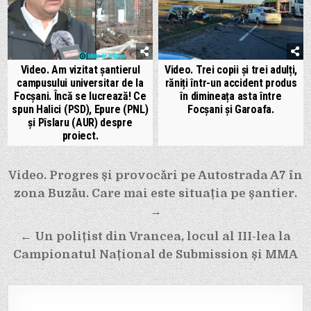
Video. Am vizitat șantierul
Video. Trei copii și trei adulți,
campusului universitar de la
răniți într-un accident produs
Focșani. Încă se lucrează! Ce
în dimineața asta între
spun Halici (PSD), Epure (PNL)
Focșani și Garoafa.
și Pîslaru (AUR) despre
proiect.
Navigare
Video. Progres și provocări pe Autostrada A7 în
în
zona Buzău. Care mai este situația pe șantier.
articole
→
← Un polițist din Vrancea, locul al III-lea la
Campionatul Național de Submission și MMA