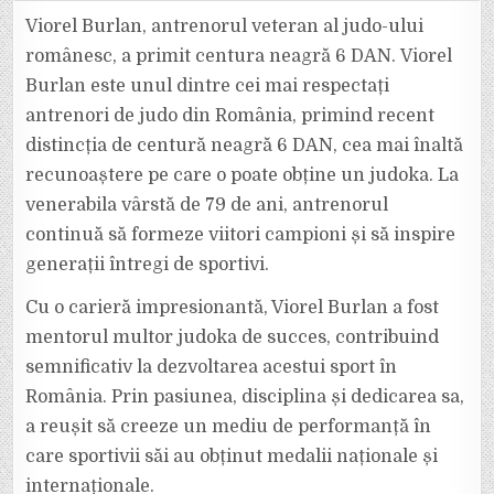
DE
EXCEPȚIE.
Viorel Burlan, antrenorul veteran al judo-ului
VRÂNCEANUL
VIOREL
românesc, a primit centura neagră 6 DAN. Viorel
BURLAN
A
Burlan este unul dintre cei mai respectați
PRIMIT
CENTURA
antrenori de judo din România, primind recent
NEAGRĂ
6
DAN
distincția de centură neagră 6 DAN, cea mai înaltă
LA
79
recunoaștere pe care o poate obține un judoka. La
DE
ANI.
venerabila vârstă de 79 de ani, antrenorul
continuă să formeze viitori campioni și să inspire
generații întregi de sportivi.
Cu o carieră impresionantă, Viorel Burlan a fost
mentorul multor judoka de succes, contribuind
semnificativ la dezvoltarea acestui sport în
România. Prin pasiunea, disciplina și dedicarea sa,
a reușit să creeze un mediu de performanță în
care sportivii săi au obținut medalii naționale și
internaționale.