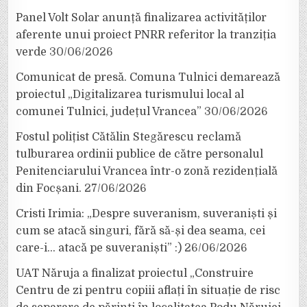
Panel Volt Solar anunță finalizarea activităților
aferente unui proiect PNRR referitor la tranziția
verde
30/06/2026
Comunicat de presă. Comuna Tulnici demarează
proiectul „Digitalizarea turismului local al
comunei Tulnici, județul Vrancea”
30/06/2026
Fostul polițist Cătălin Stegărescu reclamă
tulburarea ordinii publice de către personalul
Penitenciarului Vrancea într-o zonă rezidențială
din Focșani.
27/06/2026
Cristi Irimia: „Despre suveranism, suveraniști și
cum se atacă singuri, fără să-și dea seama, cei
care-i… atacă pe suveraniști” :)
26/06/2026
UAT Năruja a finalizat proiectul „Construire
Centru de zi pentru copiii aflați în situație de risc