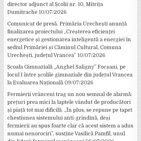
director adjunct al Școlii nr. 10, Mitrița
Dumitrache
10/07/2026
Comunicat de presă. Primăria Urechești anunță
finalizarea proiectului „Creșterea eficienței
energetice și gestionarea inteligentă a energiei în
sediul Primăriei și Căminul Cultural, Comuna
Urechești, județul Vrancea”
10/07/2026
Școala Gimnazială „Anghel Saligny” Focșani, pe
locul I între școlile gimnaziale din județul Vrancea
la Evaluarea Națională
09/07/2026
Fermierii vrânceni trag un nou semnal de alarmă:
prețuri prea mici la laptele vândut de producători
și piață tot mai dificilă. „În plus, se repune pe tapet
chestiunea sistemului anti-grindină, deși
fermierii au spus foarte clar că acest sistem a adus
numai nenorociri”, susține Vasilică Pamfil, unul