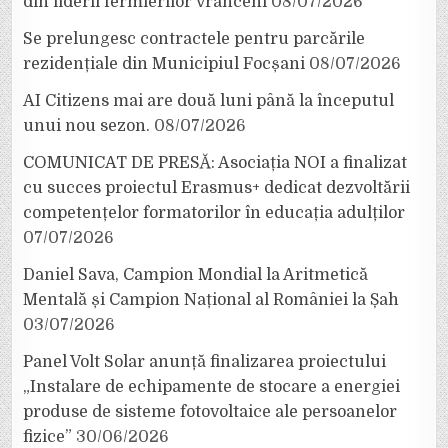
din liderii fermierilor vrânceni
08/07/2026
Se prelungesc contractele pentru parcările
rezidențiale din Municipiul Focșani
08/07/2026
AI Citizens mai are două luni până la începutul
unui nou sezon.
08/07/2026
COMUNICAT DE PRESĂ: Asociația NOI a finalizat
cu succes proiectul Erasmus+ dedicat dezvoltării
competențelor formatorilor în educația adulților
07/07/2026
Daniel Sava, Campion Mondial la Aritmetică
Mentală și Campion Național al României la Șah
03/07/2026
Panel Volt Solar anunță finalizarea proiectului
„Instalare de echipamente de stocare a energiei
produse de sisteme fotovoltaice ale persoanelor
fizice”
30/06/2026