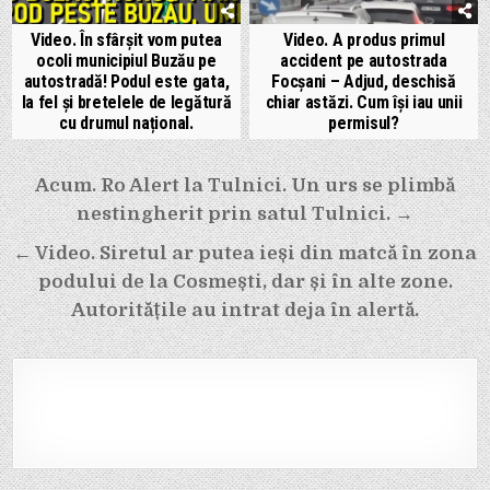
Video. În sfârșit vom putea
Video. A produs primul
ocoli municipiul Buzău pe
accident pe autostrada
autostradă! Podul este gata,
Focșani – Adjud, deschisă
la fel și bretelele de legătură
chiar astăzi. Cum își iau unii
cu drumul național.
permisul?
Navigare
Acum. Ro Alert la Tulnici. Un urs se plimbă
nestingherit prin satul Tulnici. →
în
← Video. Siretul ar putea ieși din matcă în zona
articole
podului de la Cosmești, dar și în alte zone.
Autoritățile au intrat deja în alertă.