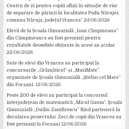
Centru de zi pentru copiii aflați în situație de risc
de separare de părinți în localitatea Podu Nărujei,
comuna Năruja, județul Vrancea”
24/06/2026
Elevii de la Școala Gimnazială „Ioan Cîmpineanu”
din Câmpineanca au fost premiați pentru
rezultatele deosebite obținute în acest an școlar
22/06/2026
Sute de elevi din Vrancea au participat la
concursurile „Grămăticel” și „MaxiMate”,
organizate de Școala Gimnazială „Ștefan cel Mare”
din Focșani.
12/06/2026
Peste 200 de elevi au participat la concursul
interjudețean de matematică „Micul Gauss”, Școala
Gimnazială „Duiliu Zamfirescu” fiind parteneră în
derularea proiectului. Zeci de copii din Vrancea au
fost premiați la Focșani
12/06/2026