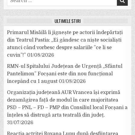
for:
ULTIMELE ȘTIRI
Primarul Misăilă îi jignește pe actorii îndepărtați
din Teatrul Pastia: „Ei gândesc ca niște socialiști
atunci când vorbesc despre salariile ”ce li se
cuvin”!”
01/08/2026
RMN-ul Spitalului Județean de Urgență „Sfântul
Pantelimon” Focșani este din nou funcțional
începând cu 1 august
01/08/2026
Organizația județeană AUR Vrancea își exprimă
dezamăgirea față de modul în care majoritatea
PSD – PNL – FD – PMP din Consiliul local Focșani a
înțeles să distrugă arta teatrală din județ.
31/07/2026
Reacția actriței Roxana Lupu după desființarea