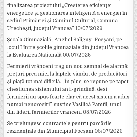
finalizarea proiectului „Creșterea eficienței
energetice și gestionarea inteligentă a energiei în
sediul Primăriei și Căminul Cultural, Comuna
Urechești, județul Vrancea”
10/07/2026
Școala Gimnazială „Anghel Saligny” Focșani, pe
locul I între școlile gimnaziale din județul Vrancea
la Evaluarea Națională
09/07/2026
Fermierii vrânceni trag un nou semnal de alarmă:
prețuri prea mici la laptele vândut de producători
și piață tot mai dificilă. „În plus, se repune pe tapet
chestiunea sistemului anti-grindină, deși
fermierii au spus foarte clar că acest sistem a adus
numai nenorociri”, susține Vasilică Pamfil, unul
din liderii fermierilor vrânceni
08/07/2026
Se prelungesc contractele pentru parcările
rezidențiale din Municipiul Focșani
08/07/2026