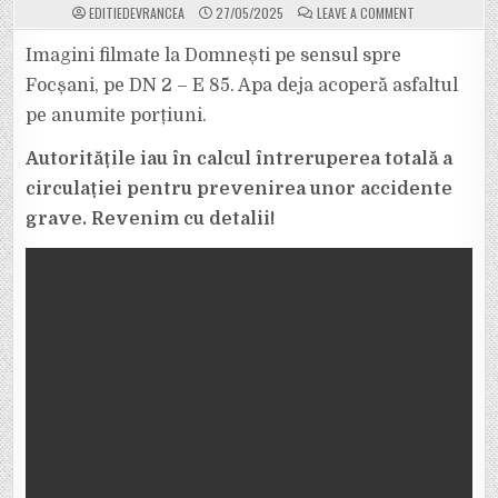
ON
EDITIEDEVRANCEA
27/05/2025
LEAVE A COMMENT
VIDEO.
APA
A
Imagini filmate la Domnești pe sensul spre
ACOPERIT
ASFALTUL
Focșani, pe DN 2 – E 85. Apa deja acoperă asfaltul
DE
LA
pe anumite porțiuni.
ADJUD
SPRE
DOMNEȘTI,
Autoritățile iau în calcul întreruperea totală a
PE
DRUMUL
NAȚIONAL.
circulației pentru prevenirea unor accidente
RÂUL
TROTUȘ
grave. Revenim cu detalii!
IESE
DIN
MATCĂ
ÎN
URMĂTOARELE
ORE.