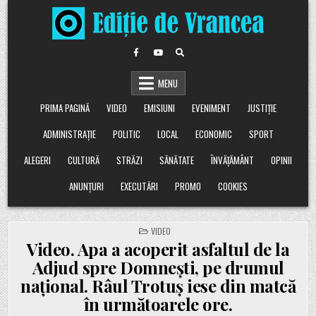
Skip
to
content
MENU
PRIMA PAGINĂ
VIDEO
EMISIUNI
EVENIMENT
JUSTIȚIE
ADMINISTRAȚIE
POLITIC
LOCAL
ECONOMIC
SPORT
ALEGERI
CULTURĂ
STRĂZI
SĂNĂTATE
ÎNVĂȚĂMÂNT
OPINII
ANUNȚURI
EXECUTĂRI
PROMO
COOKIES
POSTED
VIDEO
IN
Video. Apa a acoperit asfaltul de la
Adjud spre Domnești, pe drumul
național. Râul Trotuș iese din matcă
în următoarele ore.