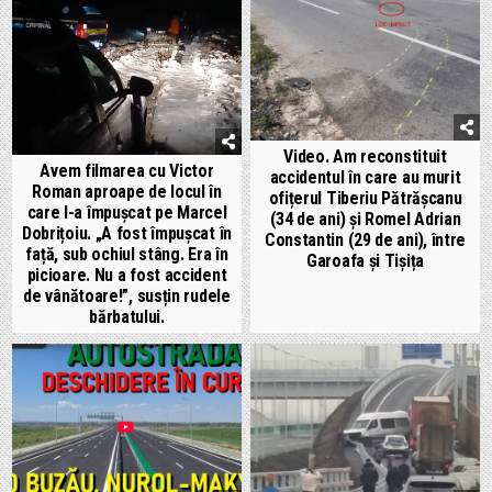
Video. Am reconstituit
Avem filmarea cu Victor
accidentul în care au murit
Roman aproape de locul în
ofițerul Tiberiu Pătrășcanu
care l-a împușcat pe Marcel
(34 de ani) și Romel Adrian
Dobrițoiu. „A fost împușcat în
Constantin (29 de ani), între
față, sub ochiul stâng. Era în
Garoafa și Tișița
picioare. Nu a fost accident
de vânătoare!”, susțin rudele
bărbatului.