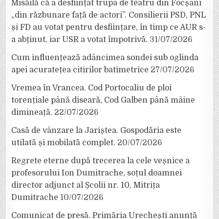
Misăilă că a desființat trupa de teatru din Focșani
„din răzbunare față de actori”. Consilierii PSD, PNL
și FD au votat pentru desființare, în timp ce AUR s-
a abținut, iar USR a votat împotrivă.
31/07/2026
Cum influențează adâncimea sondei sub oglinda
apei acuratețea citirilor batimetrice
27/07/2026
Vremea în Vrancea. Cod Portocaliu de ploi
torențiale până diseară, Cod Galben până mâine
dimineață.
22/07/2026
Casă de vânzare la Jariștea. Gospodăria este
utilată și mobilată complet.
20/07/2026
Regrete eterne după trecerea la cele veșnice a
profesorului Ion Dumitrache, soțul doamnei
director adjunct al Școlii nr. 10, Mitrița
Dumitrache
10/07/2026
Comunicat de presă. Primăria Urechești anunță