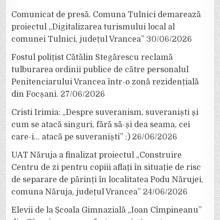
Comunicat de presă. Comuna Tulnici demarează
proiectul „Digitalizarea turismului local al
comunei Tulnici, județul Vrancea”
30/06/2026
Fostul polițist Cătălin Stegărescu reclamă
tulburarea ordinii publice de către personalul
Penitenciarului Vrancea într-o zonă rezidențială
din Focșani.
27/06/2026
Cristi Irimia: „Despre suveranism, suveraniști și
cum se atacă singuri, fără să-și dea seama, cei
care-i… atacă pe suveraniști” :)
26/06/2026
UAT Năruja a finalizat proiectul „Construire
Centru de zi pentru copiii aflați în situație de risc
de separare de părinți în localitatea Podu Nărujei,
comuna Năruja, județul Vrancea”
24/06/2026
Elevii de la Școala Gimnazială „Ioan Cîmpineanu”