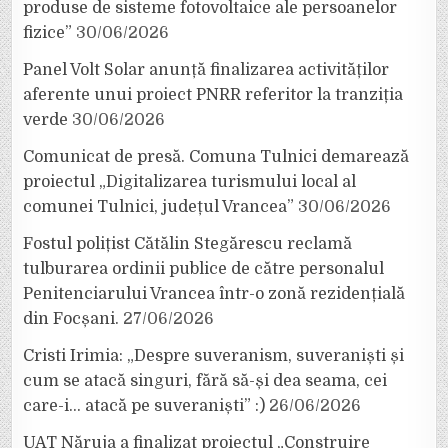
produse de sisteme fotovoltaice ale persoanelor
fizice”
30/06/2026
Panel Volt Solar anunță finalizarea activităților
aferente unui proiect PNRR referitor la tranziția
verde
30/06/2026
Comunicat de presă. Comuna Tulnici demarează
proiectul „Digitalizarea turismului local al
comunei Tulnici, județul Vrancea”
30/06/2026
Fostul polițist Cătălin Stegărescu reclamă
tulburarea ordinii publice de către personalul
Penitenciarului Vrancea într-o zonă rezidențială
din Focșani.
27/06/2026
Cristi Irimia: „Despre suveranism, suveraniști și
cum se atacă singuri, fără să-și dea seama, cei
care-i… atacă pe suveraniști” :)
26/06/2026
UAT Năruja a finalizat proiectul „Construire