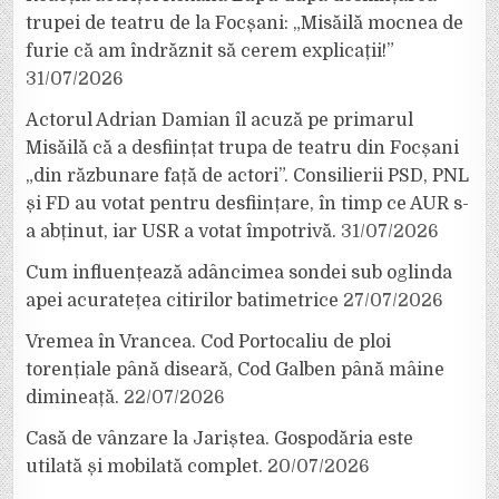
trupei de teatru de la Focșani: „Misăilă mocnea de
furie că am îndrăznit să cerem explicații!”
31/07/2026
Actorul Adrian Damian îl acuză pe primarul
Misăilă că a desființat trupa de teatru din Focșani
„din răzbunare față de actori”. Consilierii PSD, PNL
și FD au votat pentru desființare, în timp ce AUR s-
a abținut, iar USR a votat împotrivă.
31/07/2026
Cum influențează adâncimea sondei sub oglinda
apei acuratețea citirilor batimetrice
27/07/2026
Vremea în Vrancea. Cod Portocaliu de ploi
torențiale până diseară, Cod Galben până mâine
dimineață.
22/07/2026
Casă de vânzare la Jariștea. Gospodăria este
utilată și mobilată complet.
20/07/2026