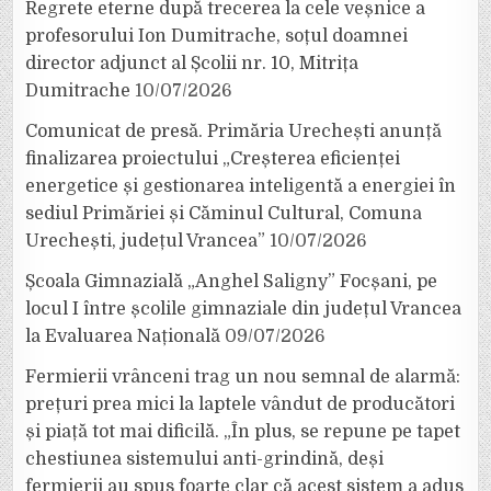
Regrete eterne după trecerea la cele veșnice a
profesorului Ion Dumitrache, soțul doamnei
director adjunct al Școlii nr. 10, Mitrița
Dumitrache
10/07/2026
Comunicat de presă. Primăria Urechești anunță
finalizarea proiectului „Creșterea eficienței
energetice și gestionarea inteligentă a energiei în
sediul Primăriei și Căminul Cultural, Comuna
Urechești, județul Vrancea”
10/07/2026
Școala Gimnazială „Anghel Saligny” Focșani, pe
locul I între școlile gimnaziale din județul Vrancea
la Evaluarea Națională
09/07/2026
Fermierii vrânceni trag un nou semnal de alarmă:
prețuri prea mici la laptele vândut de producători
și piață tot mai dificilă. „În plus, se repune pe tapet
chestiunea sistemului anti-grindină, deși
fermierii au spus foarte clar că acest sistem a adus