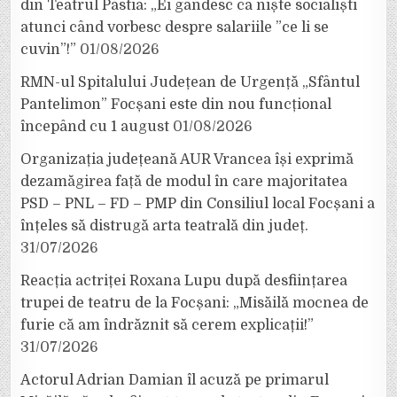
din Teatrul Pastia: „Ei gândesc ca niște socialiști
atunci când vorbesc despre salariile ”ce li se
cuvin”!”
01/08/2026
RMN-ul Spitalului Județean de Urgență „Sfântul
Pantelimon” Focșani este din nou funcțional
începând cu 1 august
01/08/2026
Organizația județeană AUR Vrancea își exprimă
dezamăgirea față de modul în care majoritatea
PSD – PNL – FD – PMP din Consiliul local Focșani a
înțeles să distrugă arta teatrală din județ.
31/07/2026
Reacția actriței Roxana Lupu după desființarea
trupei de teatru de la Focșani: „Misăilă mocnea de
furie că am îndrăznit să cerem explicații!”
31/07/2026
Actorul Adrian Damian îl acuză pe primarul