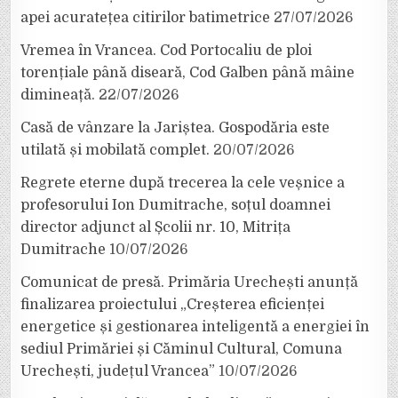
apei acuratețea citirilor batimetrice
27/07/2026
Vremea în Vrancea. Cod Portocaliu de ploi
torențiale până diseară, Cod Galben până mâine
dimineață.
22/07/2026
Casă de vânzare la Jariștea. Gospodăria este
utilată și mobilată complet.
20/07/2026
Regrete eterne după trecerea la cele veșnice a
profesorului Ion Dumitrache, soțul doamnei
director adjunct al Școlii nr. 10, Mitrița
Dumitrache
10/07/2026
Comunicat de presă. Primăria Urechești anunță
finalizarea proiectului „Creșterea eficienței
energetice și gestionarea inteligentă a energiei în
sediul Primăriei și Căminul Cultural, Comuna
Urechești, județul Vrancea”
10/07/2026