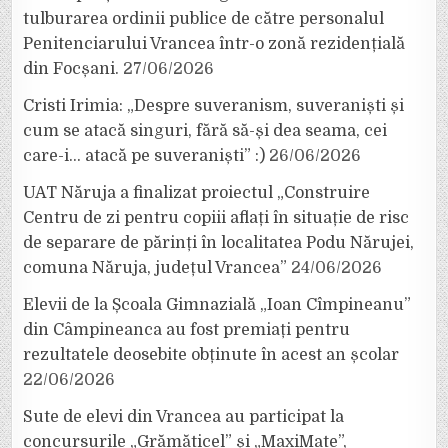
tulburarea ordinii publice de către personalul
Penitenciarului Vrancea într-o zonă rezidențială
din Focșani.
27/06/2026
Cristi Irimia: „Despre suveranism, suveraniști și
cum se atacă singuri, fără să-și dea seama, cei
care-i… atacă pe suveraniști” :)
26/06/2026
UAT Năruja a finalizat proiectul „Construire
Centru de zi pentru copiii aflați în situație de risc
de separare de părinți în localitatea Podu Nărujei,
comuna Năruja, județul Vrancea”
24/06/2026
Elevii de la Școala Gimnazială „Ioan Cîmpineanu”
din Câmpineanca au fost premiați pentru
rezultatele deosebite obținute în acest an școlar
22/06/2026
Sute de elevi din Vrancea au participat la
concursurile „Grămăticel” și „MaxiMate”,