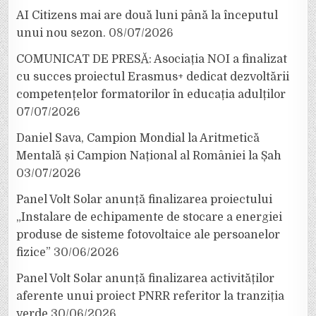
AI Citizens mai are două luni până la începutul
unui nou sezon.
08/07/2026
COMUNICAT DE PRESĂ: Asociația NOI a finalizat
cu succes proiectul Erasmus+ dedicat dezvoltării
competențelor formatorilor în educația adulților
07/07/2026
Daniel Sava, Campion Mondial la Aritmetică
Mentală și Campion Național al României la Șah
03/07/2026
Panel Volt Solar anunță finalizarea proiectului
„Instalare de echipamente de stocare a energiei
produse de sisteme fotovoltaice ale persoanelor
fizice”
30/06/2026
Panel Volt Solar anunță finalizarea activităților
aferente unui proiect PNRR referitor la tranziția
verde
30/06/2026