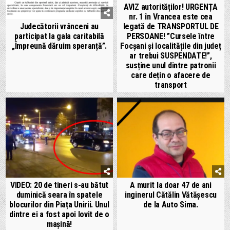
AVIZ autorităților! URGENȚA
nr. 1 în Vrancea este cea
legată de TRANSPORTUL DE
Judecătorii vrânceni au
PERSOANE! ”Cursele între
participat la gala caritabilă
Focșani și localitățile din județ
„Împreună dăruim speranță”.
ar trebui SUSPENDATE!”,
susține unul dintre patronii
care dețin o afacere de
transport
VIDEO: 20 de tineri s-au bătut
A murit la doar 47 de ani
duminică seara în spatele
inginerul Cătălin Vătășescu
blocurilor din Piața Unirii. Unul
de la Auto Sima.
dintre ei a fost apoi lovit de o
mașină!