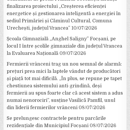
finalizarea proiectului „Creșterea eficienței
energetice și gestionarea inteligentă a energiei în
sediul Primăriei și Căminul Cultural, Comuna
Urechești, județul Vrancea”
10/07/2026
Școala Gimnazială „Anghel Saligny” Focșani, pe
locul I între școlile gimnaziale din județul Vrancea
la Evaluarea Națională
09/07/2026
Fermierii vrânceni trag un nou semnal de alarmă:
prețuri prea mici la laptele vândut de producători
și piață tot mai dificilă. „În plus, se repune pe tapet
chestiunea sistemului anti-grindină, deși
fermierii au spus foarte clar că acest sistem a adus
numai nenorociri”, susține Vasilică Pamfil, unul
din liderii fermierilor vrânceni
08/07/2026
Se prelungesc contractele pentru parcările
rezidențiale din Municipiul Focșani
08/07/2026