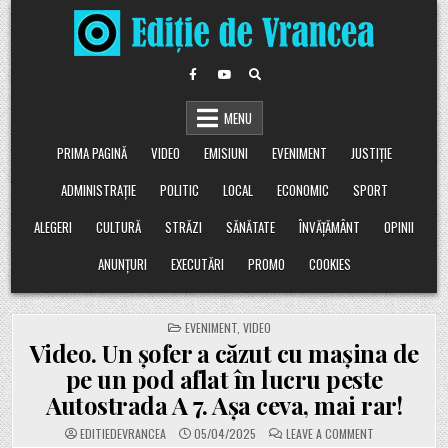
Skip
to
content
MENU
PRIMA PAGINĂ
VIDEO
EMISIUNI
EVENIMENT
JUSTIȚIE
ADMINISTRAȚIE
POLITIC
LOCAL
ECONOMIC
SPORT
ALEGERI
CULTURĂ
STRĂZI
SĂNĂTATE
ÎNVĂȚĂMÂNT
OPINII
ANUNȚURI
EXECUTĂRI
PROMO
COOKIES
POSTED
EVENIMENT
,
VIDEO
IN
Video. Un șofer a căzut cu mașina de
pe un pod aflat în lucru peste
Autostrada A 7. Așa ceva, mai rar!
ON
EDITIEDEVRANCEA
05/04/2025
LEAVE A COMMENT
VIDEO.