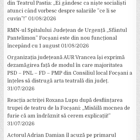
din Teatrul Pastia: „Ei gândesc ca niște socialiști
atunci când vorbesc despre salariile ”ce li se
cuvin”!”
01/08/2026
RMN-ul Spitalului Județean de Urgență „Sfântul
Pantelimon” Focșani este din nou funcțional
începând cu 1 august
01/08/2026
Organizația județeană AUR Vrancea își exprimă
dezamăgirea față de modul în care majoritatea
PSD – PNL – FD – PMP din Consiliul local Focșani a
înțeles să distrugă arta teatrală din județ.
31/07/2026
Reacția actriței Roxana Lupu după desființarea
trupei de teatru de la Focșani: „Misăilă mocnea de
furie că am îndrăznit să cerem explicații!”
31/07/2026
Actorul Adrian Damian îl acuză pe primarul