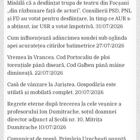
Misăilă că a desființat trupa de teatru din Focșani
„din răzbunare față de actori”. Consilierii PSD, PNL
și FD au votat pentru desființare, în timp ce AUR s-
a abținut, iar USR a votat împotrivă.
31/07/2026
Cum influențează adâncimea sondei sub oglinda
apei acuratețea citirilor batimetrice
27/07/2026
Vremea în Vrancea. Cod Portocaliu de ploi
torențiale până diseară, Cod Galben până mâine
dimineață.
22/07/2026
Casă de vânzare la Jariștea. Gospodăria este
utilată și mobilată complet.
20/07/2026
Regrete eterne după trecerea la cele veșnice a
profesorului Ion Dumitrache, soțul doamnei
director adjunct al Școlii nr. 10, Mitrița
Dumitrache
10/07/2026
Comunicat de presă. Primăria Urechești anunță