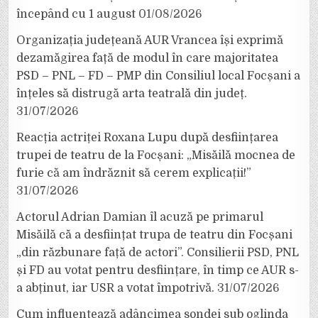
începând cu 1 august
01/08/2026
Organizația județeană AUR Vrancea își exprimă
dezamăgirea față de modul în care majoritatea
PSD – PNL – FD – PMP din Consiliul local Focșani a
înțeles să distrugă arta teatrală din județ.
31/07/2026
Reacția actriței Roxana Lupu după desființarea
trupei de teatru de la Focșani: „Misăilă mocnea de
furie că am îndrăznit să cerem explicații!”
31/07/2026
Actorul Adrian Damian îl acuză pe primarul
Misăilă că a desființat trupa de teatru din Focșani
„din răzbunare față de actori”. Consilierii PSD, PNL
și FD au votat pentru desființare, în timp ce AUR s-
a abținut, iar USR a votat împotrivă.
31/07/2026
Cum influențează adâncimea sondei sub oglinda