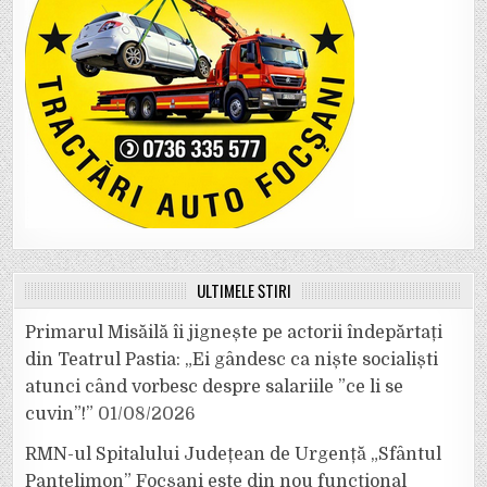
ULTIMELE ȘTIRI
Primarul Misăilă îi jignește pe actorii îndepărtați
din Teatrul Pastia: „Ei gândesc ca niște socialiști
atunci când vorbesc despre salariile ”ce li se
cuvin”!”
01/08/2026
RMN-ul Spitalului Județean de Urgență „Sfântul
Pantelimon” Focșani este din nou funcțional