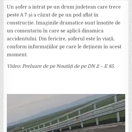
UN
ȘOFER
Un șofer a intrat pe un drum județean care trece
A
CĂZUT
peste A 7 și a căzut de pe un pod aflat în
CU
MAȘINA
construcție. Imaginile dramatice sunt însoțite de
DE
PE
un comentariu în care se aplică dinamica
UN
POD
AFLAT
accidentului. Din fericire, șoferul este în viață,
ÎN
LUCRU
conform informațiilor pe care le deținem în acest
PESTE
AUTOSTRADA
moment.
A
7.
AȘA
Video: Preluare de pe Noutăți de pe DN 2 – E 85.
CEVA,
MAI
RAR!