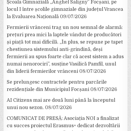
Școala Gimnazială „Anghel Saligny” Focșani, pe
locul I între școlile gimnaziale din județul Vrancea
la Evaluarea Națională
09/07/2026
Fermierii vrânceni trag un nou semnal de alarmă:
prețuri prea mici la laptele vândut de producători
și piață tot mai dificilă. „În plus, se repune pe tapet
chestiunea sistemului anti-grindină, deși
fermierii au spus foarte clar că acest sistem a adus
numai nenorociri”, susține Vasilică Pamfil, unul
din liderii fermierilor vrânceni
08/07/2026
Se prelungesc contractele pentru parcările
rezidențiale din Municipiul Focșani
08/07/2026
AI Citizens mai are două luni până la începutul
unui nou sezon.
08/07/2026
COMUNICAT DE PRESĂ: Asociația NOI a finalizat
cu succes proiectul Erasmus+ dedicat dezvoltării