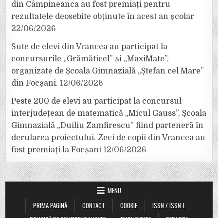
din Câmpineanca au fost premiați pentru
rezultatele deosebite obținute în acest an școlar
22/06/2026
Sute de elevi din Vrancea au participat la
concursurile „Grămăticel” și „MaxiMate”,
organizate de Școala Gimnazială „Ștefan cel Mare”
din Focșani.
12/06/2026
Peste 200 de elevi au participat la concursul
interjudețean de matematică „Micul Gauss”, Școala
Gimnazială „Duiliu Zamfirescu” fiind parteneră în
derularea proiectului. Zeci de copii din Vrancea au
fost premiați la Focșani
12/06/2026
MENU
PRIMA PAGINĂ
CONTACT
COOKIE
ISSN / ISSN-L