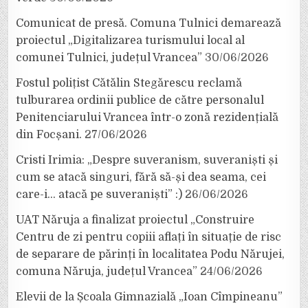
Comunicat de presă. Comuna Tulnici demarează
proiectul „Digitalizarea turismului local al
comunei Tulnici, județul Vrancea”
30/06/2026
Fostul polițist Cătălin Stegărescu reclamă
tulburarea ordinii publice de către personalul
Penitenciarului Vrancea într-o zonă rezidențială
din Focșani.
27/06/2026
Cristi Irimia: „Despre suveranism, suveraniști și
cum se atacă singuri, fără să-și dea seama, cei
care-i… atacă pe suveraniști” :)
26/06/2026
UAT Năruja a finalizat proiectul „Construire
Centru de zi pentru copiii aflați în situație de risc
de separare de părinți în localitatea Podu Nărujei,
comuna Năruja, județul Vrancea”
24/06/2026
Elevii de la Școala Gimnazială „Ioan Cîmpineanu”