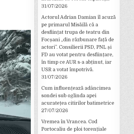
31/07/2026
Actorul Adrian Damian îl acuză
pe primarul Misăilă că a
desființat trupa de teatru din
Focșani „din răzbunare față de
actori”. Consilierii PSD, PNL și
FD au votat pentru desființare,
în timp ce AUR s-a abținut, iar
USR a votat împotrivă.
31/07/2026
Cum influențează adâncimea
sondei sub oglinda apei
acuratețea citirilor batimetrice
27/07/2026
Vremea în Vrancea. Cod
Portocaliu de ploi torențiale