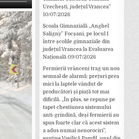
Urechești, județul Vrancea”
10/07/2026
Școala Gimnazială „Anghel
Saligny” Focșani, pe locul I
între școlile gimnaziale din
județul Vrancea la Evaluarea
Națională
09/07/2026
Fermierii vrânceni trag un nou
semnal de alarmă: prețuri prea
mici la laptele vândut de
producători și piață tot mai
dificilă. „În plus, se repune pe
tapet chestiunea sistemului
anti-grindină, deși fermierii au
spus foarte clar că acest sistem
a adus numai nenorociri”,
susține Vasilică Pamfil, unul din