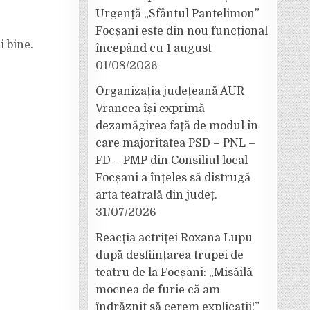
Urgență „Sfântul Pantelimon”
Focșani este din nou funcțional
i bine.
începând cu 1 august
01/08/2026
Organizația județeană AUR
Vrancea își exprimă
dezamăgirea față de modul în
care majoritatea PSD – PNL –
FD – PMP din Consiliul local
Focșani a înțeles să distrugă
arta teatrală din județ.
31/07/2026
Reacția actriței Roxana Lupu
după desființarea trupei de
teatru de la Focșani: „Misăilă
mocnea de furie că am
îndrăznit să cerem explicații!”