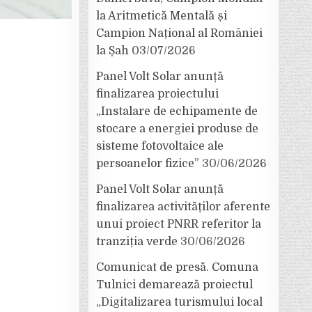
la Aritmetică Mentală și
Campion Național al României
la Șah
03/07/2026
Panel Volt Solar anunță
finalizarea proiectului
„Instalare de echipamente de
stocare a energiei produse de
sisteme fotovoltaice ale
persoanelor fizice”
30/06/2026
Panel Volt Solar anunță
finalizarea activităților aferente
unui proiect PNRR referitor la
tranziția verde
30/06/2026
Comunicat de presă. Comuna
Tulnici demarează proiectul
„Digitalizarea turismului local