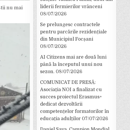
liderii fermierilor vrânceni
știi nu mai
08/07/2026
Se prelungesc contractele
pentru parcările rezidențiale
din Municipiul Focșani
08/07/2026
AI Citizens mai are două luni
până la începutul unui nou
sezon.
08/07/2026
COMUNICAT DE PRESĂ:
Asociația NOI a finalizat cu
succes proiectul Erasmus+
dedicat dezvoltării
competențelor formatorilor în
educația adulților
07/07/2026
Daniel Sava, Campion Mondial