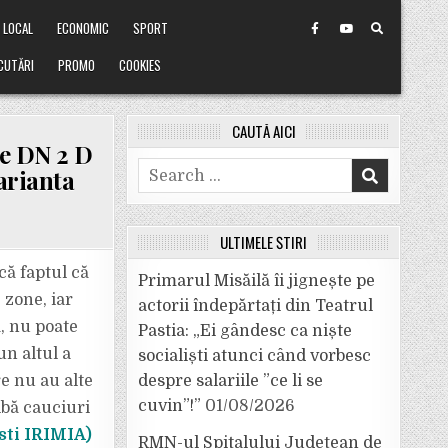
LOCAL
ECONOMIC
SPORT
CUTĂRI
PROMO
COOKIES
CAUTĂ AICI
pe DN 2 D
Search
varianta
for:
ULTIMELE ȘTIRI
că faptul că
Primarul Misăilă îi jignește pe
 zone, iar
actorii îndepărtați din Teatrul
ă, nu poate
Pastia: „Ei gândesc ca niște
un altul a
socialiști atunci când vorbesc
e nu au alte
despre salariile ”ce li se
cuvin”!”
01/08/2026
ibă cauciuri
sti IRIMIA)
RMN-ul Spitalului Județean de