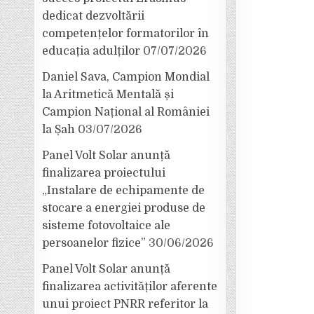
dedicat dezvoltării
competențelor formatorilor în
educația adulților
07/07/2026
Daniel Sava, Campion Mondial
la Aritmetică Mentală și
Campion Național al României
la Șah
03/07/2026
Panel Volt Solar anunță
finalizarea proiectului
„Instalare de echipamente de
stocare a energiei produse de
sisteme fotovoltaice ale
persoanelor fizice”
30/06/2026
Panel Volt Solar anunță
finalizarea activităților aferente
unui proiect PNRR referitor la