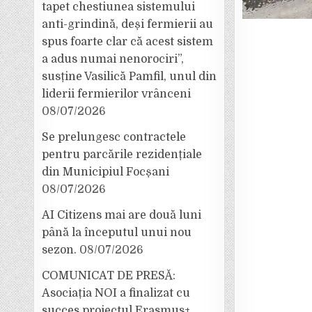
tapet chestiunea sistemului
anti-grindină, deși fermierii au
spus foarte clar că acest sistem
a adus numai nenorociri”,
susține Vasilică Pamfil, unul din
liderii fermierilor vrânceni
08/07/2026
Se prelungesc contractele
pentru parcările rezidențiale
din Municipiul Focșani
08/07/2026
AI Citizens mai are două luni
până la începutul unui nou
sezon.
08/07/2026
COMUNICAT DE PRESĂ:
Asociația NOI a finalizat cu
succes proiectul Erasmus+