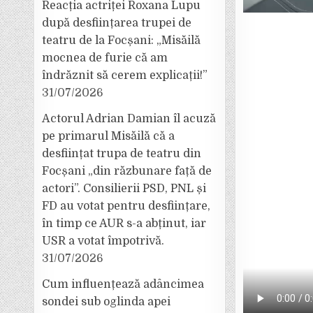
Reacția actriței Roxana Lupu
după desființarea trupei de
teatru de la Focșani: „Misăilă
mocnea de furie că am
îndrăznit să cerem explicații!”
31/07/2026
Actorul Adrian Damian îl acuză
pe primarul Misăilă că a
desființat trupa de teatru din
Focșani „din răzbunare față de
actori”. Consilierii PSD, PNL și
FD au votat pentru desființare,
în timp ce AUR s-a abținut, iar
USR a votat împotrivă.
31/07/2026
Cum influențează adâncimea
sondei sub oglinda apei