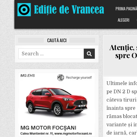
Skip
PRIMA PAGIN
to
content
ALEGERI
CAUTĂ AICI
Atenție,
Search
spre O
for:
Ultimele info
pe DN 2 D sp
câteva tiruri
înainta spre 
rămas blocat
variante și i
de iarnă, car