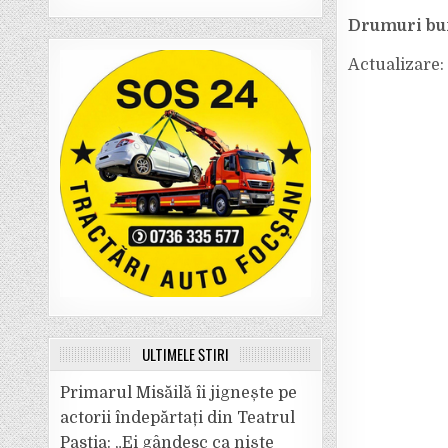
Drumuri bune
Actualizare:
ULTIMELE ȘTIRI
Primarul Misăilă îi jignește pe
actorii îndepărtați din Teatrul
Pastia: „Ei gândesc ca niște