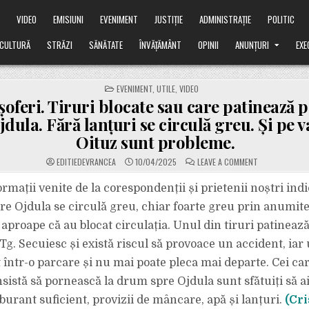
Ă
VIDEO
EMISIUNI
EVENIMENT
JUSTIȚIE
ADMINISTRAȚIE
POLITIC
CULTURĂ
STRĂZI
SĂNĂTATE
ÎNVĂȚĂMÂNT
OPINII
ANUNȚURI
EXE
POSTED
EVENIMENT
,
UTILE
,
VIDEO
IN
 șoferi. Tiruri blocate sau care patinează 
jdula. Fără lanțuri se circulă greu. Și pe 
Oituz sunt probleme.
ON
EDITIEDEVRANCEA
10/04/2025
LEAVE A COMMENT
ATENȚIE,
ȘOFERI.
TIRURI
rmații venite de la corespondenții și prietenii noștri indi
BLOCATE
SAU
re Ojdula se circulă greu, chiar foarte greu prin anumite
CARE
PATINEAZĂ
 aproape că au blocat circulația. Unul din tiruri patineaz
PE
DN
Tg. Secuiesc și există riscul să provoace un accident, iar 
2
D
SPRE
 într-o parcare și nu mai poate pleca mai departe. Cei car
OJDULA.
FĂRĂ
nsistă să pornească la drum spre Ojdula sunt sfătuiți să a
LANȚURI
SE
burant suficient, provizii de mâncare, apă și lanțuri.
(Cri
CIRCULĂ