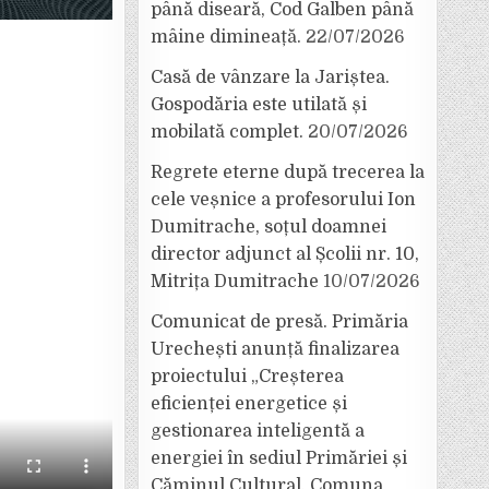
până diseară, Cod Galben până
mâine dimineață.
22/07/2026
Casă de vânzare la Jariștea.
Gospodăria este utilată și
mobilată complet.
20/07/2026
Regrete eterne după trecerea la
cele veșnice a profesorului Ion
Dumitrache, soțul doamnei
director adjunct al Școlii nr. 10,
Mitrița Dumitrache
10/07/2026
Comunicat de presă. Primăria
Urechești anunță finalizarea
proiectului „Creșterea
eficienței energetice și
gestionarea inteligentă a
energiei în sediul Primăriei și
Căminul Cultural, Comuna