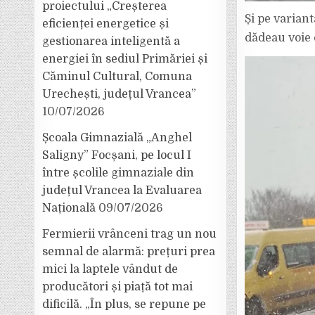
proiectului „Creșterea
Și pe varian
eficienței energetice și
dădeau voie 
gestionarea inteligentă a
energiei în sediul Primăriei și
Căminul Cultural, Comuna
Urechești, județul Vrancea”
10/07/2026
Școala Gimnazială „Anghel
Saligny” Focșani, pe locul I
între școlile gimnaziale din
județul Vrancea la Evaluarea
Națională
09/07/2026
Fermierii vrânceni trag un nou
semnal de alarmă: prețuri prea
mici la laptele vândut de
producători și piață tot mai
dificilă. „În plus, se repune pe