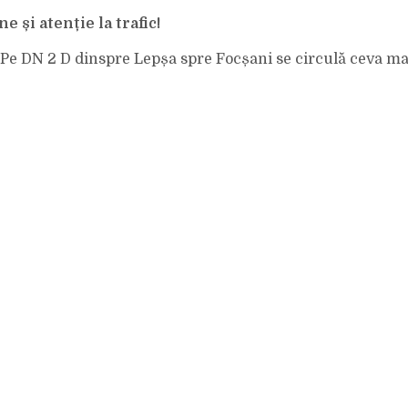
GREU.
ȘI
 și atenție la trafic!
PE
VARIANTA
OITUZ
SUNT
 Pe DN 2 D dinspre Lepșa spre Focșani se circulă ceva ma
PROBLEME.