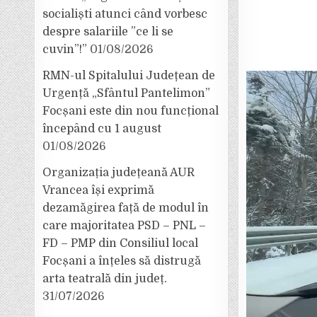
socialiști atunci când vorbesc
despre salariile ”ce li se
cuvin”!”
01/08/2026
RMN-ul Spitalului Județean de
Urgență „Sfântul Pantelimon”
Focșani este din nou funcțional
începând cu 1 august
01/08/2026
Organizația județeană AUR
Vrancea își exprimă
dezamăgirea față de modul în
care majoritatea PSD – PNL –
FD – PMP din Consiliul local
Focșani a înțeles să distrugă
arta teatrală din județ.
31/07/2026