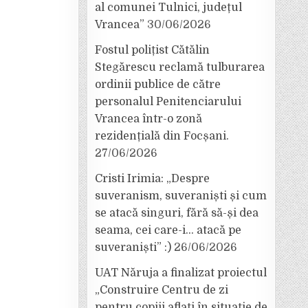
al comunei Tulnici, județul
Vrancea”
30/06/2026
Fostul polițist Cătălin
Stegărescu reclamă tulburarea
ordinii publice de către
personalul Penitenciarului
Vrancea într-o zonă
rezidențială din Focșani.
27/06/2026
Cristi Irimia: „Despre
suveranism, suveraniști și cum
se atacă singuri, fără să-și dea
seama, cei care-i… atacă pe
suveraniști” :)
26/06/2026
UAT Năruja a finalizat proiectul
„Construire Centru de zi
pentru copiii aflați în situație de