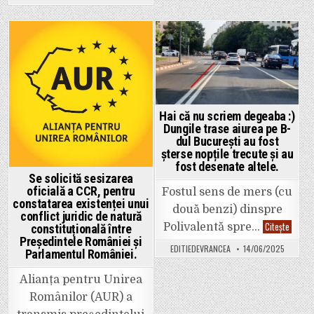
pe
care
AUR
le
propune
pentru
Posted
Posted
redresarea
economică
in
in
a
României:
300
de
parlamentari,
Hai că nu scriem degeaba :)
reducerea
Dungile trase aiurea pe B-
cheltuielilor
bugetare
dul București au fost
cu
șterse nopțile trecute și au
15
%
fost desenate altele.
și
Se solicită sesizarea
taxă
oficială a CCR, pentru
de
Fostul sens de mers (cu
solidaritate
constatarea existenței unui
două benzi) dinspre
aplicată
conflict juridic de natură
companiilor
Hai
Citește
Polivalentă spre…
constituțională între
din
că
energie.
Președintele României și
nu
EDITIEDEVRANCEA
14/06/2025
scriem
Parlamentul României.
degeab
🙂
Alianța pentru Unirea
Dungil
trase
Românilor (AUR) a
aiurea
pe