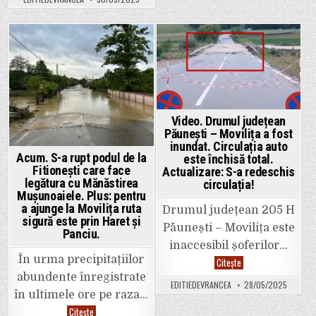
Misăilă
ați
l-
mai
a
văzut
mințit
de
în
aproape
ceea
Posted
Posted
10
ce
ani.
privește
in
in
cheltuielile
privind
echipele
de
fotbal
Video. Drumul județean
și
handbal.
Păunești – Movilița a fost
„Contracte
inundat. Circulația auto
de
Acum. S-a rupt podul de la
este închisă total.
7000
de
Fitionești care face
Actualizare: S-a redeschis
euro
legătura cu Mănăstirea
circulația!
lunar
Mușunoaiele. Plus: pentru
și
un
a ajunge la Movilița ruta
Drumul județean 205 H
stadion
sigură este prin Haret și
în
Păunești – Movilița este
paragină,
Panciu.
după
inaccesibil șoferilor…
20
În urma precipitațiilor
de
Video.
Citește
ani
Drumul
abundente înregistrate
de
județean
EDITIEDEVRANCEA
28/05/2025
administrare”
Păunești
în ultimele ore pe raza…
–
Movilița
Acum.
Citește