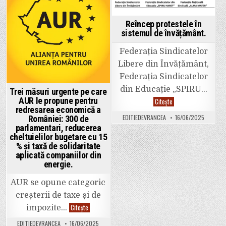
Primărie,
făcut
iar
infarct.
in
in
la
„Am
prezidențiale
văzut
Reîncep protestele în
3,6
moartea
sistemul de învățământ.
milioane
cu
de
ochii.
lei.
Și
Federația Sindicatelor
„Mare”
am
om,
primit
Libere din Învățământ,
josnic
o
caracter.
a
Federația Sindicatelor
doua
șansă
din Educație „SPIRU…
Trei măsuri urgente pe care
la
AUR le propune pentru
Reîncep
Citește
viață”.
protestele
redresarea economică a
în
EDITIEDEVRANCEA
16/06/2025
României: 300 de
sistemul
de
parlamentari, reducerea
învățământ.
cheltuielilor bugetare cu 15
% și taxă de solidaritate
aplicată companiilor din
energie.
️AUR se opune categoric
creșterii de taxe și de
Trei
Citește
impozite…
măsuri
urgente
EDITIEDEVRANCEA
16/06/2025