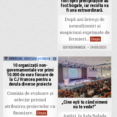
fost oprit precipitațiile au
Vijelii,
fost bogate, iar recolta va
ploi
torențiale
fi una extraordinară.
și
grindină
în
După ani întregi de
Vrancea.
Cod
nemulțumiri și
Portocaliu
până
suspiciuni exprimate de
diseară.
Vrancea,
Citește
Posibile
fermieri…
din
inundații
nou
în
EDITIEDEVRANCEA
24/05/2025
sub
anumite
ploaie!
zone
Fermierii
din
vrânceni
județ.
au
10 organizații non-
avut
Posted
Posted
dreptate:
guvernamentale vor primi
după
in
in
10.000 de euro fiecare de
ce
la CJ Vrancea pentru a
sistemul
antigrindină
derula diverse proiecte
a
fost
oprit
Comisia de evaluare și
precipitațiile
au
selecție privind
„Cine ești tu când nimeni
fost
nu te vede?”
bogate,
atribuirea proiectelor cu
iar
10
Citește
recolta
finanțare…
organizații
Astăzi, la Sala Balada
va