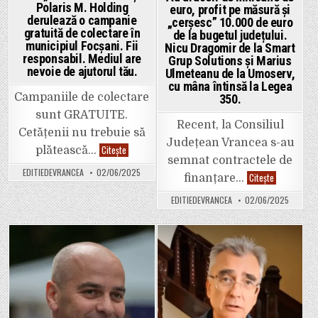
de
Polaris M. Holding
euro, profit pe măsură și
euro
derulează o campanie
risipiți
„cerșesc” 10.000 de euro
de
gratuită de colectare în
de la bugetul județului.
Primărie
municipiul Focșani. Fii
Nicu Dragomir de la Smart
în
ultimii
responsabil. Mediul are
Grup Solutions și Marius
4
nevoie de ajutorul tău.
Ulmeteanu de la Umoserv,
ani,
fără
cu mâna întinsă la Legea
o
Campaniile de colectare
350.
strategie
de
sunt GRATUITE.
viitor”
Recent, la Consiliul
Cetățenii nu trebuie să
Județean Vrancea s-au
ADI
Citește
plătească…
„Vrancea
semnat contractele de
Curată”
EDITIEDEVRANCEA
02/06/2025
Au
și
Citește
finanțare…
afaceri
Polaris
de
M.
EDITIEDEVRANCEA
02/06/2025
milioane
Holding
de
derulează
euro,
o
profit
campanie
pe
gratuită
măsură
de
Posted
Posted
și
colectare
„cerșesc”
în
in
in
10.000
municipiul
de
Focșani.
euro
Fii
de
responsabil.
la
Mediul