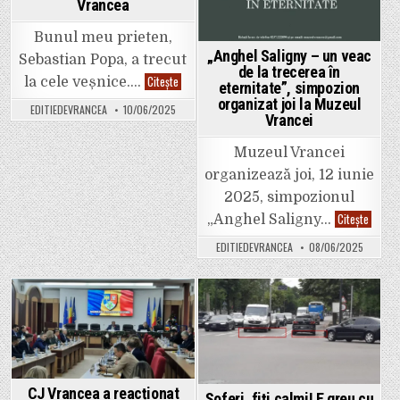
Vrancea
cetățean
străin,
fără
Bunul meu prieten,
cetățenie
română,
„Anghel Saligny – un veac
Sebastian Popa, a trecut
ajunge
de la trecerea în
să
A
Citește
la cele veșnice….
eternitate”, simpozion
conducă
murit
o
Sebastian
organizat joi la Muzeul
EDITIEDEVRANCEA
10/06/2025
structură
Popa,
Vrancei
politică
unul
românească”
din
oamenii
Muzeul Vrancei
care
au
organizează joi, 12 iunie
contribuit
la
2025, simpozionul
campaniile
„Anghe
Citește
de
„Anghel Saligny…
Saligny
promovare
–
ale
EDITIEDEVRANCEA
08/06/2025
un
PNL
veac
Vrancea
de
la
trecer
în
Posted
Posted
eternit
simpoz
in
in
organi
joi
la
Muzeul
Vrance
CJ Vrancea a reacționat
Șoferi, fiți calmi! E greu cu