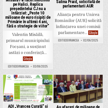
Salina Praid, solicitată de
trecut
pe Halici. Replica
facultatea.
parlamentarii AUR
Ce-
președintelui CJ nu a
l
întârziat: „Peste 10
va
Alianța pentru Unirea
milioane de euro risipiți de
învăța
Românilor (AUR) solicită
Moisă
Primărie în ultimii 4 ani,
pe
fără o strategie de viitor”
înființarea unei comisii
Halici?
🙂
Comisie
Citește
parlamentare…
Valentin Misăilă,
de
anchetă
EDITIEDEVRANCEA
02/06/2025
primarul municipiului
la
Salina
Focșani, a susținut
Praid,
solicitat
astăzi o conferință…
de
parlamen
Misăilă
Citește
AUR
l-
a
EDITIEDEVRANCEA
03/06/2025
făcut
mincinos
pe
Halici.
Replica
președintelui
Posted
Posted
CJ
nu
in
in
a
întârziat:
„Peste
10
milioane
ADI „Vrancea Curată” și
Au afaceri de milioane de