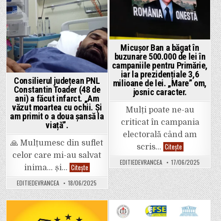
Micușor Ban a băgat în
buzunare 500.000 de lei în
campaniile pentru Primărie,
iar la prezidențiale 3,6
Consilierul județean PNL
milioane de lei. „Mare” om,
Constantin Toader (48 de
josnic caracter.
ani) a făcut infarct. „Am
văzut moartea cu ochii. Și
Mulți poate ne-au
am primit o a doua șansă la
criticat în campania
viață”.
electorală când am
🙏 Mulțumesc din suflet
Micușor
Citește
scris…
Ban
celor care mi-au salvat
a
EDITIEDEVRANCEA
17/06/2025
băgat
Consilierul
Citește
inima… și…
în
județean
buzunare
PNL
EDITIEDEVRANCEA
18/06/2025
500.000
Constantin
de
Toader
lei
(48
în
de
campaniile
ani)
pentru
a
Posted
Posted