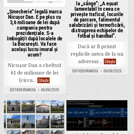
este
a
la „sânge”: „A eșuat
în
comis-
lamentabil în ceea ce
risc
o
„Șmecherie” legală marca
privește traficul, locurile
de
de
Nicușor Dan. E pe plus cu
a
două
de parcare, falimentul
3,6 milioane de lei după
fi
ori
salubrizării și termoficării,
pierdut”
în
campania pentru
distrugerea echipelor de
intersecția
prezidențiale. S-a
de
fotbal și handbal”.
la
îmbogățit după localele de
Comcereal.
la București. Va face
Dacă ar fi primit
același lucru imoral și
replicile astea de la un
acum?
Halici
Citește
adversar…
n-
Nicușor Dan a cheltuit
a
EDITIEDEVRANCEA
06/06/2025
avut
61 de milioane de lei
milă
„Șmecherie”
Citește
de
(circa…
legală
Misăilă
marca
și
EDITIEDEVRANCEA
06/06/2025
Nicușor
l-
Dan.
a
E
caracterizat
pe
la
plus
„sânge”:
cu
„A
Posted
Posted
3,6
eșuat
milioane
in
in
lamentabil
de
în
lei
ceea
după
ce