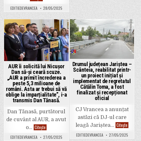
a
S-
fost
a
EDITIEDEVRANCEA
28/05/2025
inundat.
rupt
Circulația
podul
auto
de
este
la
închisă
Fitionești
total.
care
Posted
Posted
Actualizare:
face
S-
legătura
in
in
a
cu
redeschis
Mănăstirea
circulația!
Mușunoaiele.
Plus:
pentru
a
Drumul județean Jariștea –
AUR îi solicită lui Nicușor
ajunge
Scânteia, reabilitat printr-
la
Dan să-și ceară scuze.
un proiect inițiat și
Movilița
„AUR a primit încrederea a
ruta
implementat de regretatul
peste 5,3 milioane de
sigură
Cătălin Toma, a fost
este
români. Asta ar trebui să vă
prin
finalizat și recepționat
oblige la imparțialitate”, i-a
Haret
oficial
și
transmis Dan Tănasă.
Panciu.
CJ Vrancea a anunțat
Dan Tănasă, purtătorul
astăzi că DJ-ul care
de cuvânt al AUR, a avut
Drumul
Citește
leagă Jariștea…
AUR
Citește
o…
județean
îi
Jariștea
solicită
EDITIEDEVRANCEA
27/05/2025
–
EDITIEDEVRANCEA
27/05/2025
lui