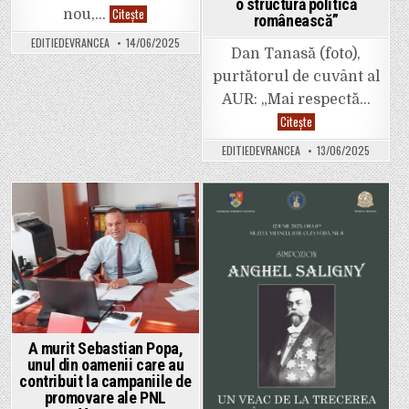
o structură politică
Foto:
Citește
nou,…
românească”
Așa
arată
EDITIEDEVRANCEA
14/06/2025
noile
Dan Tanasă (foto),
marcaje
dinspre
purtătorul de cuvânt al
1
Decembrie
AUR: „Mai respectă…
spre
Sud,
”Dominic
Citește
în
Fritz
Focșani.
nu
EDITIEDEVRANCEA
13/06/2025
Trei
trebuia
benzi
să
personalizate
fie
pentru
nici
șoferi.
primar,
nici
Posted
Posted
membru
de
in
in
partid,
cu
atât
mai
puțin
președinte
de
partid.
Este
A murit Sebastian Popa,
o
unul din oamenii care au
rușine
contribuit la campaniile de
națională
că
promovare ale PNL
un