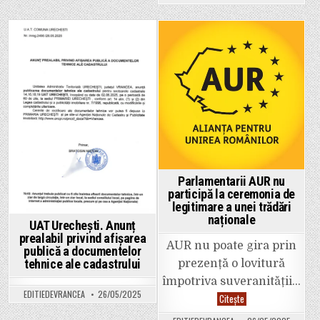
impozit
Parlamentului
pe
României
salarii
mai
mici
către
Posted
Posted
stat.
Liderul
in
in
de
sindicat
Ionuț
Bălan
vine
cu
precizăr
pentru
salariați
Parlamentarii AUR nu
participă la ceremonia de
legitimare a unei trădări
naționale
UAT Urechești. Anunț
prealabil privind afișarea
AUR nu poate gira prin
publică a documentelor
tehnice ale cadastrului
prezență o lovitură
împotriva suveranității…
EDITIEDEVRANCEA
26/05/2025
Parlamentarii
Citește
AUR
nu