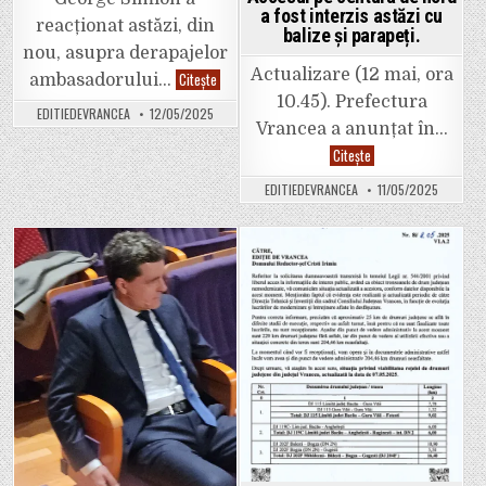
a
a fost interzis astăzi cu
alegerilor.”
reacționat astăzi, din
balize și parapeți.
nou, asupra derapajelor
Actualizare (12 mai, ora
George
Citește
ambasadorului…
Simion
10.45). Prefectura
îl
EDITIEDEVRANCEA
12/05/2025
acuză
Vrancea a anunțat în…
pe
ambasadorul
Video.
Citește
României
Ultima
în
oră:
EDITIEDEVRANCEA
11/05/2025
SUA,
Se
Andrei
poate
Muraru,
circula
că
pe
„s-
drumul
a
de
Posted
Posted
transformat
legătură
într-
cu
in
in
un
Autostrada
agent
A7
electoral
de
al
la
sistemului”
Bolotești
spre
giratoriul
de
la
ieșirea
din
Focșani.
Actualizare: