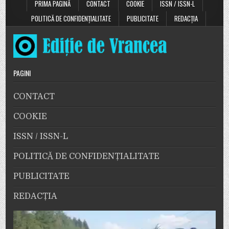
Dan
PRIMA PAGINĂ
CONTACT
COOKIE
ISSN / ISSN-L
=
Călin
POLITICĂ DE CONFIDENȚIALITATE
PUBLICITATE
REDACȚIA
Georgescu?
CCR
doarme?
Nu
mai
anulează
alegerile?
PAGINI
CONTACT
COOKIE
ISSN / ISSN-L
POLITICĂ DE CONFIDENȚIALITATE
PUBLICITATE
REDACȚIA