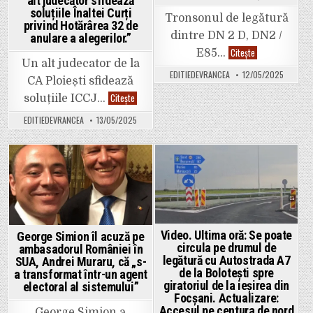
alt judecător sfidează
Vrancea
soluțiile Înaltei Curți
Tronsonul de legătură
privind Hotărârea 32 de
dintre DN 2 D, DN2 /
anulare a alegerilor.”
Lovitură
Citește
E85…
pentru
Un alt judecator de la
șoferi.
EDITIEDEVRANCEA
12/05/2025
Prefectura
CA Ploiești sfidează
a
anunțat
Avocat
Citește
soluțiile ICCJ…
că
Adrian
tronsonul
Toni
EDITIEDEVRANCEA
13/05/2025
de
Neacșu:
legătură
„Revoluția
dintre
de
șoseaua
la
Vrancei
Curtea
și
de
Posted
Posted
autostradă
Apel
(centura
Ploiești
in
in
de
continuă.
nord
Un
a
alt
Focșaniului)
judecător
nu
sfidează
Video. Ultima oră: Se poate
George Simion îl acuză pe
este
soluțiile
circula pe drumul de
ambasadorul României în
deschis
Înaltei
legătură cu Autostrada A7
circulației
Curți
SUA, Andrei Muraru, că „s-
privind
de la Bolotești spre
a transformat într-un agent
Hotărârea
giratoriul de la ieșirea din
electoral al sistemului”
32
de
Focșani. Actualizare:
anulare
Accesul pe centura de nord
George Simion a