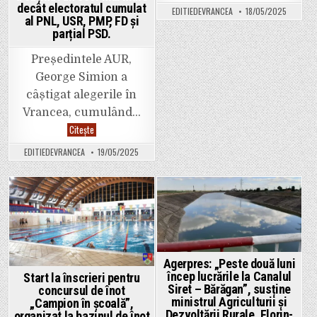
grave
decât electoratul cumulat
EDITIEDEVRANCEA
18/05/2025
de
al PNL, USR, PMP, FD și
fraudă
parțial PSD.
electora
în
ziua
Președintele AUR,
votului.
Cerem
George Simion a
interven
urgentă
câștigat alegerile în
a
autorităț
Vrancea, cumulând…
George
Citește
Simion
a
EDITIEDEVRANCEA
19/05/2025
câștigat
alegerile
în
Vrancea
(52,82
%
Posted
Posted
față
de
in
in
47,18
%
ND).
Electoratul
Agerpres: „Peste două luni
AUR
în
încep lucrările la Canalul
Start la înscrieri pentru
Vrancea
Siret – Bărăgan”, susține
concursul de înot
a
ministrul Agriculturii și
„Campion în școală”,
obținut
un
Dezvoltării Rurale, Florin-
organizat la bazinul de înot