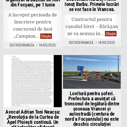
scor
Ionuț Barbu. Primele lucrări
din Focșani, pe 1 Iunie
mai
se vor face în Vrancea.
mare
decât
A început perioada de
electoratul
Contractul pentru
cumulat
înscriere pentru
al
canalul Siret – Bărăgan
PNL,
concursul de înot
USR,
Agerpre
Citește
se va semna în…
PMP,
Start
Citește
„Campion…
„Peste
FD
la
două
și
EDITIEDEVRANCEA
14/05/2025
înscrieri
luni
EDITIEDEVRANCEA
14/05/2025
parțial
pentru
încep
PSD.
concursul
lucrăril
de
la
înot
Canalul
„Campion
Siret
în
Posted
Posted
–
școală”,
Bărăgan
organizat
in
in
susține
la
ministru
bazinul
Agricult
de
și
înot
Dezvoltă
din
Rurale,
Lovitură pentru șoferi.
Focșani,
Florin-
Prefectura a anunțat că
pe
Ionuț
1
Barbu.
tronsonul de legătură dintre
Iunie
Primele
șoseaua Vrancei și
lucrări
Avocat Adrian Toni Neacșu:
autostradă (centura de
se
„Revoluția de la Curtea de
vor
nord a Focșaniului) nu este
face
Apel Ploiești continuă. Un
deschis circulației
în