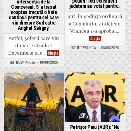
poduri. Toți consilierii
intersecția de la
județeni au votat pentru.
Comcereal. S-a trasat
noaptea trecută o linie
Ieri, în ședința ordinară
continuă pentru cei care
vin dinspre Sud către
a Consiliului Județean
Anghel Saligny.
Vrancea s-a aprobat…
80
Citește
Astfel, șoferii care vin
de
milioane
dinspre strada 1
EDITIEDEVRANCEA
06/06/2025
de
Foto.
Citește
lei
Decembrie și o…
Mare
va
grijă
împrumuta
EDITIEDEVRANCEA
06/06/2025
în
CJ
intersecția
Vrancea
de
pentru
la
a
Comcereal.
reabilita
S-
Posted
Posted
patru
a
poduri.
trasat
in
in
Toți
noaptea
consilierii
trecută
județeni
o
au
linie
votat
continuă
pentru.
pentru
cei
care
vin
Petrișor Peiu (AUR): ”Nu
dinspre