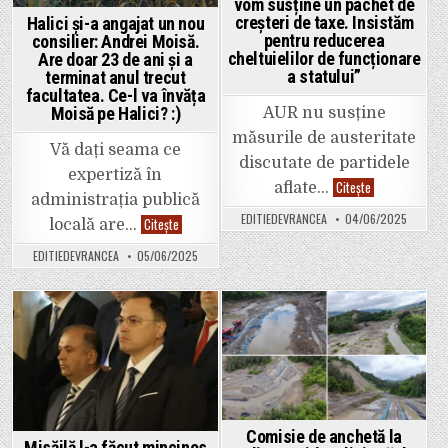
vom susține un pachet de
Sud
către
creșteri de taxe. Insistăm
Halici și-a angajat un nou
Anghel
pentru reducerea
consilier: Andrei Moisă.
Saligny.
cheltuielilor de funcționare
Are doar 23 de ani și a
a statului”
terminat anul trecut
facultatea. Ce-l va învăța
Moisă pe Halici? :)
AUR nu susține
măsurile de austeritate
Vă dați seama ce
discutate de partidele
expertiză în
Petrișor
Citește
aflate…
Peiu
administrația publică
(AUR):
EDITIEDEVRANCEA
04/06/2025
Halici
Citește
”Nu
locală are…
și-
vom
a
susține
EDITIEDEVRANCEA
05/06/2025
angajat
un
un
pachet
nou
de
consilier:
creșteri
Andrei
de
Moisă.
taxe.
Posted
Posted
Are
Insistăm
doar
in
in
pentru
23
reducerea
de
cheltuielilor
ani
de
și
funcționare
a
a
terminat
statului”
Comisie de anchetă la
anul
Misăilă l-a făcut mincinos