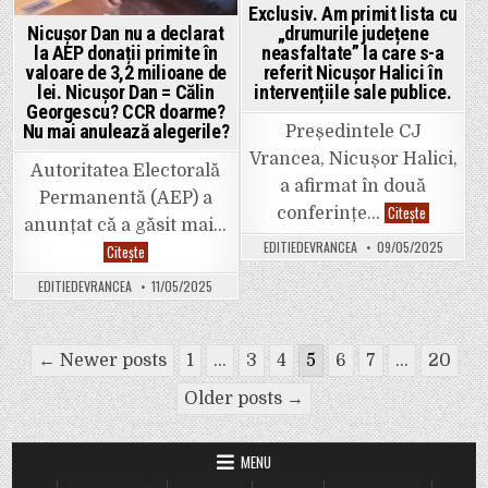
Accesul
Exclusiv. Am primit lista cu
pe
Nicușor Dan nu a declarat
„drumurile județene
centura
de
la AEP donații primite în
neasfaltate” la care s-a
nord
valoare de 3,2 milioane de
referit Nicușor Halici în
a
lei. Nicușor Dan = Călin
intervențiile sale publice.
fost
interzis
Georgescu? CCR doarme?
astăzi
Nu mai anulează alegerile?
Președintele CJ
cu
balize
Vrancea, Nicușor Halici,
și
Autoritatea Electorală
parapeți.
a afirmat în două
Permanentă (AEP) a
Exclusiv.
Citește
conferințe…
Am
anunțat că a găsit mai…
primit
EDITIEDEVRANCEA
09/05/2025
Nicușor
Citește
lista
Dan
cu
nu
„drumurile
EDITIEDEVRANCEA
11/05/2025
a
județene
declarat
neasfaltate
la
la
AEP
care
Paginație
donații
s-
← Newer posts
1
…
3
4
5
6
7
…
20
primite
a
în
articole
referit
valoare
Nicușor
Older posts →
de
Halici
3,2
în
milioane
intervențiil
de
sale
MENU
lei.
publice.
Nicușor