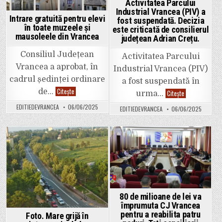
campania
privește
Activitatea Parcului
pentru
traficul,
Industrial Vrancea (PIV) a
prezidențiale.
locurile
Intrare gratuită pentru elevi
S-
fost suspendată. Decizia
de
a
parcare,
în toate muzeele și
este criticată de consilierul
îmbogățit
falimentul
mausoleele din Vrancea
județean Adrian Crețu.
după
salubrizării
localele
și
de
termoficării,
Consiliul Județean
Activitatea Parcului
la
distrugerea
București.
echipelor
Vrancea a aprobat, în
Industrial Vrancea (PIV)
Va
de
face
fotbal
cadrul ședinței ordinare
a fost suspendată în
același
și
Intrare
lucru
Citește
handbal”.
de…
Activitatea
Citește
urma…
gratuită
imoral
Parcului
pentru
și
Industrial
EDITIEDEVRANCEA
06/06/2025
EDITIEDEVRANCEA
06/06/2025
elevi
acum?
Vrancea
în
(PIV)
toate
a
muzeele
fost
și
suspendată.
mausoleele
Decizia
Posted
Posted
din
este
Vrancea
criticată
in
in
de
consilierul
județean
Adrian
Crețu.
80 de milioane de lei va
împrumuta CJ Vrancea
pentru a reabilita patru
Foto. Mare grijă în