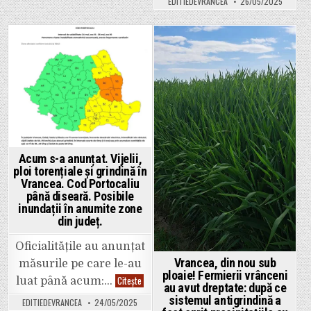
EDITIEDEVRANCEA
26/05/2025
participă
la
ceremonia
de
legitimare
a
Posted
Posted
unei
trădări
in
in
naționale
Acum s-a anunțat. Vijelii,
ploi torențiale și grindină în
Vrancea. Cod Portocaliu
până diseară. Posibile
inundații în anumite zone
din județ.
Oficialitățile au anunțat
Vrancea, din nou sub
măsurile pe care le-au
ploaie! Fermierii vrânceni
Acum
Citește
luat până acum:…
au avut dreptate: după ce
s-
a
sistemul antigrindină a
EDITIEDEVRANCEA
24/05/2025
anunțat.