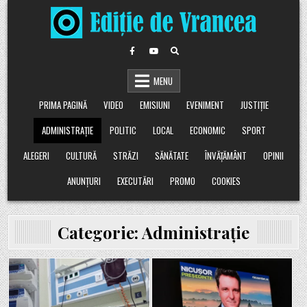
Skip
to
content
MENU
PRIMA PAGINĂ
VIDEO
EMISIUNI
EVENIMENT
JUSTIȚIE
ADMINISTRAȚIE
POLITIC
LOCAL
ECONOMIC
SPORT
ALEGERI
CULTURĂ
STRĂZI
SĂNĂTATE
ÎNVĂȚĂMÂNT
OPINII
ANUNȚURI
EXECUTĂRI
PROMO
COOKIES
Categorie:
Administrație
Posted
Posted
in
in