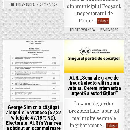
non-
fi
EDITIEDEVRANCEA
23/05/2025
guvernamentale
din municipiul Focșani,
una
vor
extraordinară
Inspectoratul de
primi
10.000
„Cine
Citește
Poliție…
de
ești
euro
tu
fiecare
EDITIEDEVRANCEA
22/05/2025
când
de
nimeni
la
nu
CJ
te
Vrancea
vede?”
pentru
Posted
Posted
a
derula
in
in
diverse
proiecte
AUR: „Semnale grave de
fraudă electorală în ziua
votului. Cerem intervenția
urgentă a autorităților!”
În ziua alegerilor
George Simion a câștigat
prezidențiale, apar tot
alegerile în Vrancea (52,82
% față de 47,18 % ND).
mai multe semnale
Electoratul AUR în Vrancea
AUR:
Citește
îngrijorătoare…
a obținut un scor mai mare
„Semnal