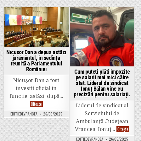
Scânteia
Nicușor
reabilita
Dan
printr-
să-
un
și
proiect
ceară
Posted
Posted
inițiat
scuze.
și
„AUR
in
in
impleme
a
de
primit
regretat
încrederea
Cătălin
a
Toma,
peste
a
5,3
Nicușor Dan a depus astăzi
fost
milioane
finalizat
jurământul, în ședința
de
și
reunită a Parlamentului
români.
recepțio
Asta
României
oficial
Cum puteți plăti impozite
ar
trebui
pe salarii mai mici către
să
Nicușor Dan a fost
stat. Liderul de sindicat
vă
oblige
Ionuț Bălan vine cu
învestit oficial în
la
precizări pentru salariați.
imparțialitate”,
funcție, astăzi, după…
i-
Nicușor
Citește
a
Liderul de sindicat al
Dan
transmis
a
Dan
Serviciului de
EDITIEDEVRANCEA
26/05/2025
depus
Tănasă.
astăzi
Ambulanță Județean
jurământul,
în
Cum
Citește
Vrancea, Ionuț…
ședința
puteți
reunită
plăti
EDITIEDEVRANCEA
26/05/2025
a