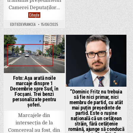
transmis președintelui
B-
dul
Camerei Deputaților…
Bucure
au
Se
Citește
fost
solicită
șterse
sesizarea
nopțile
EDITIEDEVRANCEA
15/06/2025
oficială
trecut
a
și
CCR,
au
pentru
fost
constatarea
desena
existenței
Posted
Posted
altele.
unui
conflict
in
in
juridic
de
natură
constituțională
între
Președintele
Foto: Așa arată noile
României
marcaje dinspre 1
și
Parlamentul
Decembrie spre Sud, în
”Dominic Fritz nu trebuia
României.
Focșani. Trei benzi
să fie nici primar, nici
personalizate pentru
membru de partid, cu atât
șoferi.
mai puțin președinte de
partid. Este o rușine
Marcajele din
națională că un cetățean
intersecția de la
străin, fără cetățenie
română, ajunge să conducă
Comcereal au fost, din