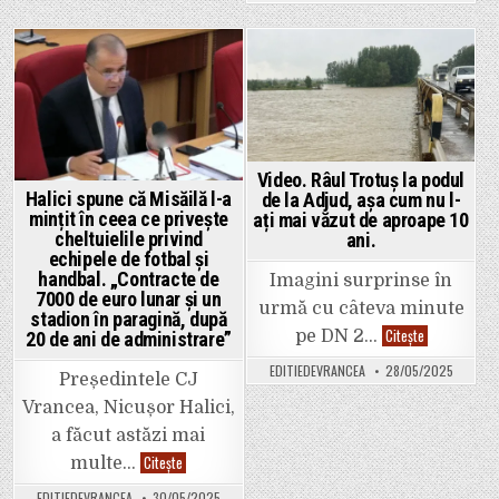
„Vrancea
AUR:
Curată”.
„Milioane
I
de
se
euro
impută
tăiate
Posted
Posted
un
de
prejudiciu
Comisia
in
in
de
Europeană
peste
pentru
20.000
că
de
Guvernul
euro.
refuză
Video. Râul Trotuș la podul
cu
Halici spune că Misăilă l-a
de la Adjud, așa cum nu l-
încăpățânare
să
mințit în ceea ce privește
ați mai văzut de aproape 10
elimine
cheltuielile privind
ani.
pensiile
speciale
echipele de fotbal și
ale
handbal. „Contracte de
Imagini surprinse în
magistraților”
7000 de euro lunar și un
urmă cu câteva minute
stadion în paragină, după
Video.
Citește
pe DN 2…
20 de ani de administrare”
Râul
Trotuș
EDITIEDEVRANCEA
28/05/2025
la
Președintele CJ
podul
de
Vrancea, Nicușor Halici,
la
Adjud,
a făcut astăzi mai
așa
Halici
Citește
cum
multe…
spune
nu
că
l-
EDITIEDEVRANCEA
30/05/2025