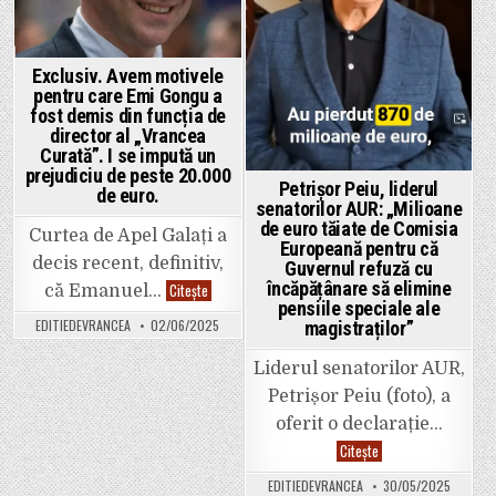
bugetul
are
județului.
nevoie
Nicu
de
Dragomir
ajutorul
de
tău.
Exclusiv. Avem motivele
la
pentru care Emi Gongu a
Smart
Grup
fost demis din funcția de
Solutions
director al „Vrancea
și
Marius
Curată”. I se impută un
Ulmeteanu
prejudiciu de peste 20.000
de
Petrișor Peiu, liderul
de euro.
la
senatorilor AUR: „Milioane
Umoserv,
cu
de euro tăiate de Comisia
Curtea de Apel Galați a
mâna
Europeană pentru că
întinsă
decis recent, definitiv,
Guvernul refuză cu
la
Legea
încăpățânare să elimine
Exclusiv.
Citește
că Emanuel…
350.
Avem
pensiile speciale ale
motivele
EDITIEDEVRANCEA
02/06/2025
magistraților”
pentru
care
Emi
Liderul senatorilor AUR,
Gongu
a
Petrișor Peiu (foto), a
fost
demis
oferit o declarație…
din
funcția
Petrișor
Citește
de
Peiu,
director
liderul
EDITIEDEVRANCEA
30/05/2025
al
senatorilor