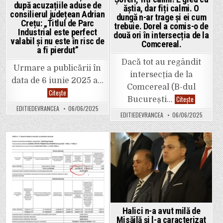
după acuzațiile aduse de
ăștia, dar fiți calmi. O
consilierul județean Adrian
dungă n-ar trage și ei cum
Crețu: „Titlul de Parc
trebuie. Dorel a comis-o de
Industrial este perfect
două ori în intersecția de la
valabil și nu este în risc de
Comcereal.
a fi pierdut”
Dacă tot au regândit
Urmare a publicării în
intersecția de la
data de 6 iunie 2025 a…
Comcereal (B-dul
CJ
Citește
Vrancea
Șoferi,
Citește
București…
a
fiți
EDITIEDEVRANCEA
06/06/2025
reacționat
calmi!
EDITIEDEVRANCEA
06/06/2025
după
E
acuzațiile
greu
aduse
cu
de
ăștia,
consilierul
dar
județean
fiți
Posted
Posted
Adrian
calmi.
Crețu:
O
in
in
„Titlul
dungă
de
n-
Parc
ar
Industrial
trage
este
și
perfect
ei
valabil
cum
Halici n-a avut milă de
și
trebuie.
Misăilă și l-a caracterizat
nu
Dorel