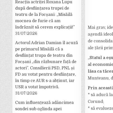
Reacția actriței Roxana Lupu
după desființarea trupei de
teatru de la Focșani: „Misăilă
mocnea de furie că am
îndrăznit să cerem explicații!”
Mai grav, id
31/07/2026
agendă ideol
de consolidar
Actorul Adrian Damian îl acuză
ale țării pri
pe primarul Misăilă că a
desființat trupa de teatru din
„
Statul a eș
Focșani „din răzbunare față de
al economie
actori”. Consilierii PSD, PNL și
lăsa ca tăc
FD au votat pentru desființare,
Munteanu, d
în timp ce AUR s-a abținut, iar
USR a votat împotrivă.
Prin aceast
31/07/2026
* să aducă l
Corund;
Cum influențează adâncimea
* să evaluez
sondei sub oglinda apei