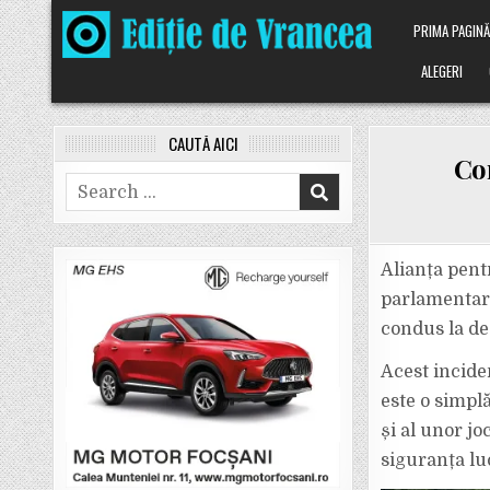
Skip
PRIMA PAGIN
to
content
ALEGERI
CAUTĂ AICI
Com
Search
for:
Alianța pent
parlamentare
condus la de
Acest inciden
este o simplă
și al unor jo
siguranța luc