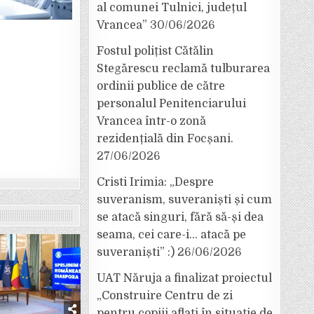
al comunei Tulnici, județul
Vrancea”
30/06/2026
Fostul polițist Cătălin
Stegărescu reclamă tulburarea
ordinii publice de către
personalul Penitenciarului
Vrancea într-o zonă
rezidențială din Focșani.
27/06/2026
Cristi Irimia: „Despre
suveranism, suveraniști și cum
se atacă singuri, fără să-și dea
seama, cei care-i… atacă pe
suveraniști” :)
26/06/2026
UAT Năruja a finalizat proiectul
„Construire Centru de zi
pentru copiii aflați în situație de