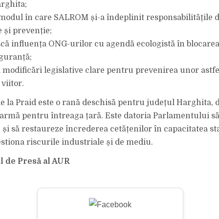
arghita;
e modul în care SALROM și-a îndeplinit responsabilitățile 
 și prevenție;
ască influența ONG-urilor cu agendă ecologistă în blocare
guranță;
 modificări legislative clare pentru prevenirea unor astfe
viitor.
e la Praid este o rană deschisă pentru județul Harghita, 
armă pentru întreaga țară. Este datoria Parlamentului să 
 și să restaureze încrederea cetățenilor în capacitatea st
stiona riscurile industriale și de mediu.
ul de Presă al AUR