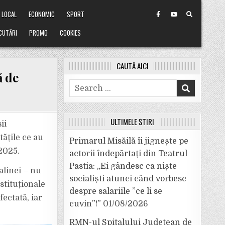
LOCAL
ECONOMIC
SPORT
CUTĂRI
PROMO
COOKIES
CAUTĂ AICI
ă de
Search
for:
ULTIMELE ȘTIRI
ii
ățile ce au
Primarul Misăilă îi jignește pe
2025.
actorii îndepărtați din Teatrul
I
Pastia: „Ei gândesc ca niște
alinei – nu
socialiști atunci când vorbesc
stituționale
despre salariile ”ce li se
fectată, iar
cuvin”!”
01/08/2026
RMN-ul Spitalului Județean de