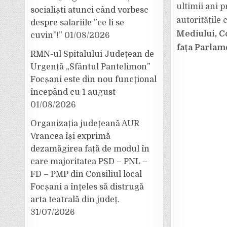
ultimii ani 
socialiști atunci când vorbesc
autoritățile 
despre salariile ”ce li se
Mediului, C
cuvin”!”
01/08/2026
fața Parlam
RMN-ul Spitalului Județean de
Urgență „Sfântul Pantelimon”
Focșani este din nou funcțional
începând cu 1 august
01/08/2026
Organizația județeană AUR
Vrancea își exprimă
dezamăgirea față de modul în
care majoritatea PSD – PNL –
FD – PMP din Consiliul local
Focșani a înțeles să distrugă
arta teatrală din județ.
31/07/2026