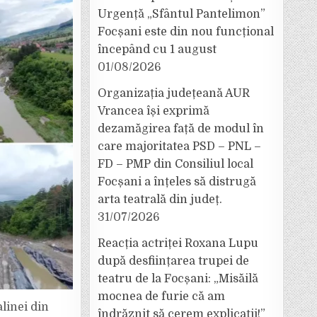
Urgență „Sfântul Pantelimon”
Focșani este din nou funcțional
începând cu 1 august
01/08/2026
Organizația județeană AUR
Vrancea își exprimă
dezamăgirea față de modul în
care majoritatea PSD – PNL –
FD – PMP din Consiliul local
Focșani a înțeles să distrugă
arta teatrală din județ.
31/07/2026
Reacția actriței Roxana Lupu
după desființarea trupei de
teatru de la Focșani: „Misăilă
mocnea de furie că am
alinei din
îndrăznit să cerem explicații!”