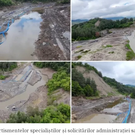
tismentelor specialiștilor și solicitărilor administrației s