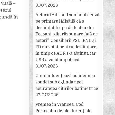
vitală –
31/07/2026
terul
Actorul Adrian Damian îl acuză
pundă în
pe primarul Misăilă că a
desființat trupa de teatru din
Focșani „din răzbunare față de
actori”. Consilierii PSD, PNL și
FD au votat pentru desființare,
în timp ce AUR s-a abținut, iar
USR a votat împotrivă.
31/07/2026
Cum influențează adâncimea
sondei sub oglinda apei
acuratețea citirilor batimetrice
27/07/2026
Vremea în Vrancea. Cod
Portocaliu de ploi torențiale