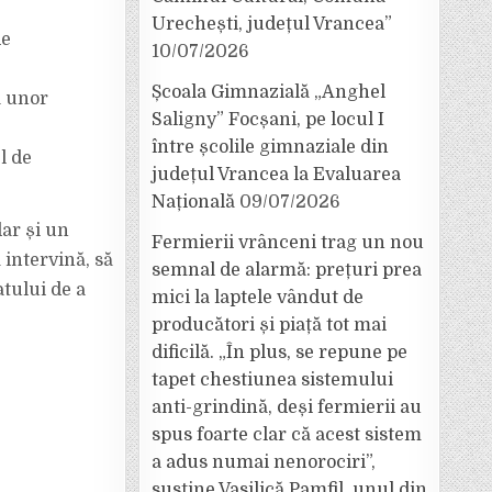
Urechești, județul Vrancea”
de
10/07/2026
Școala Gimnazială „Anghel
a unor
Saligny” Focșani, pe locul I
între școlile gimnaziale din
l de
județul Vrancea la Evaluarea
Națională
09/07/2026
dar și un
Fermierii vrânceni trag un nou
intervină, să
semnal de alarmă: prețuri prea
atului de a
mici la laptele vândut de
producători și piață tot mai
dificilă. „În plus, se repune pe
tapet chestiunea sistemului
anti-grindină, deși fermierii au
spus foarte clar că acest sistem
a adus numai nenorociri”,
susține Vasilică Pamfil, unul din