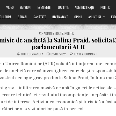
Ă
VIDEO
EMISIUNI
EVENIMENT
JUSTIȚIE
ADMINISTRAȚIE
POLITIC
CULTURĂ
STRĂZI
SĂNĂTATE
ÎNVĂȚĂMÂNT
OPINII
ANUNȚURI
EXE
POSTED
ADMINISTRAȚIE
,
POLITIC
IN
isie de anchetă la Salina Praid, solicitat
parlamentarii AUR
ON
EDITIEDEVRANCEA
02/06/2025
LEAVE A COMMENT
COMISIE
DE
ANCHETĂ
ru Unirea Românilor (AUR) solicită înființarea unei comis
LA
SALINA
 de anchetă care să investigheze cauzele și responsabilit
PRAID,
SOLICITATĂ
zastrul ecologic grav produs la Salina Praid, în luna mai 
DE
PARLAMENTARI
AUR
t grav – infiltrarea masivă de apă în galeriile active ale s
 eroare tehnică, ci rezultatul incompetenței, nepăsării in
curi de interese. Activitatea economică și turistică a fost a
rătorilor și a vizitatorilor pusă în pericol.