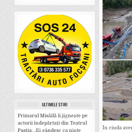
ULTIMELE ȘTIRI
Primarul Misăilă îi jignește pe
actorii îndepărtați din Teatrul
În ciuda aver
Pastia: „Ei gândesc ca niște