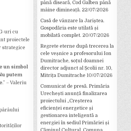
până diseară, Cod Galben până
mâine dimineață.
22/07/2026
Casă de vânzare la Jariștea.
Gospodăria este utilată și
G-uri cu
mobilată complet.
20/07/2026
ant proiectele
Regrete eterne după trecerea la
r strategice
cele veșnice a profesorului Ion
Dumitrache, soțul doamnei
te un simbol
director adjunct al Școlii nr. 10,
 Nu putem
Mitrița Dumitrache
10/07/2026
e
.” – Valeriu
Comunicat de presă. Primăria
Urechești anunță finalizarea
proiectului „Creșterea
eficienței energetice și
 pârâului
gestionarea inteligentă a
energiei în sediul Primăriei și
orităților
Căminul Cultural, Comuna