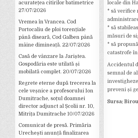
locale din H
acuratețea citirilor batimetrice
27/07/2026
* să verific
administrare
Vremea în Vrancea. Cod
* să stabile
Portocaliu de ploi torențiale
măsuri de si
până diseară, Cod Galben până
* să propună
mâine dimineață.
22/07/2026
catastrofe în 
Casă de vânzare la Jariștea.
Gospodăria este utilată și
Accidentul d
mobilată complet.
20/07/2026
semnal de al
investigheze
Regrete eterne după trecerea la
preveni și ge
cele veșnice a profesorului Ion
Dumitrache, soțul doamnei
Sursa: Biro
director adjunct al Școlii nr. 10,
Mitrița Dumitrache
10/07/2026
Comunicat de presă. Primăria
Urechești anunță finalizarea