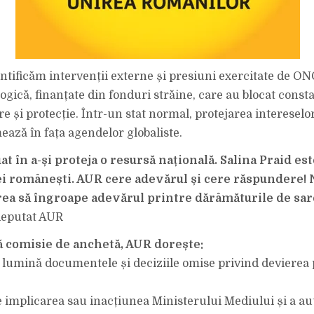
entificăm intervenții externe și presiuni exercitate de ON
ogică, finanțate din fonduri străine, care au blocat const
e și protecție. Într-un stat normal, protejarea intereselo
mează în fața agendelor globaliste.
uat în a-și proteja o resursă națională. Salina Praid es
i românești. AUR cere adevărul și cere răspundere!
erea să îngroape adevărul printre dărâmăturile de sar
eputat AUR
ă comisie de anchetă, AUR dorește:
a lumină documentele și deciziile omise privind devierea
e implicarea sau inacțiunea Ministerului Mediului și a aut