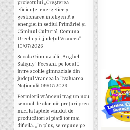
proiectului „Creșterea
eficienței energetice și
gestionarea inteligentă a
energiei în sediul Primăriei și
Căminul Cultural, Comuna
Urechești, județul Vrancea”
10/07/2026
Școala Gimnazială „Anghel
Saligny” Focșani, pe locul I
între școlile gimnaziale din
județul Vrancea la Evaluarea
Națională
09/07/2026
Fermierii vrânceni trag un nou
semnal de alarmă: prețuri prea
mici la laptele vândut de
producători și piață tot mai
dificilă. „În plus, se repune pe