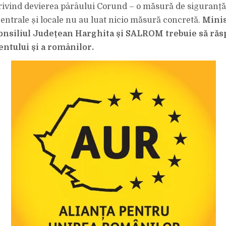
privind devierea pârâului Corund – o măsură de siguranță 
centrale și locale nu au luat nicio măsură concretă.
Minis
onsiliul Județean Harghita și SALROM trebuie să răs
entului și a românilor.