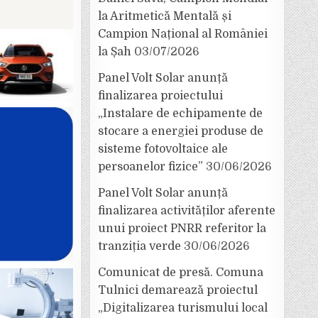
la Aritmetică Mentală și
Campion Național al României
la Șah
03/07/2026
Panel Volt Solar anunță
finalizarea proiectului
„Instalare de echipamente de
stocare a energiei produse de
sisteme fotovoltaice ale
persoanelor fizice”
30/06/2026
Panel Volt Solar anunță
finalizarea activităților aferente
unui proiect PNRR referitor la
tranziția verde
30/06/2026
Comunicat de presă. Comuna
Tulnici demarează proiectul
„Digitalizarea turismului local