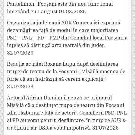
Pantelimon” Focșani este din nou funcțional
începând cu 1 august
01/08/2026
Organizația județeană AUR Vrancea își exprimă
dezamăgirea față de modul în care majoritatea
PSD – PNL – FD – PMP din Consiliul local Focșani a
înțeles să distrugă arta teatrală din județ.
31/07/2026
Reacția actriței Roxana Lupu după desființarea
trupei de teatru de la Focșani: „Misăilă mocnea de
furie că am îndrăznit să cerem explicații!”
31/07/2026
Actorul Adrian Damian îl acuză pe primarul
Misăilă că a desființat trupa de teatru din Focșani
„din răzbunare față de actori”. Consilierii PSD, PNL
și FD au votat pentru desființare, în timp ce AUR s-
a abținut, iar USR a votat împotrivă.
31/07/2026