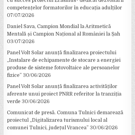
cu succes proiectul Erasmus+ dedicat dezvoltării
competențelor formatorilor în educația adulților
07/07/2026
Daniel Sava, Campion Mondial la Aritmetică
Mentală și Campion Național al României la Șah
03/07/2026
Panel Volt Solar anunță finalizarea proiectului
„Instalare de echipamente de stocare a energiei
produse de sisteme fotovoltaice ale persoanelor
fizice”
30/06/2026
Panel Volt Solar anunță finalizarea activităților
aferente unui proiect PNRR referitor la tranziția
verde
30/06/2026
Comunicat de presă. Comuna Tulnici demarează
proiectul „Digitalizarea turismului local al
comunei Tulnici, județul Vrancea”
30/06/2026