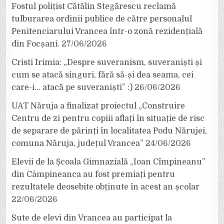
Fostul polițist Cătălin Stegărescu reclamă
tulburarea ordinii publice de către personalul
Penitenciarului Vrancea într-o zonă rezidențială
din Focșani.
27/06/2026
Cristi Irimia: „Despre suveranism, suveraniști și
cum se atacă singuri, fără să-și dea seama, cei
care-i… atacă pe suveraniști” :)
26/06/2026
UAT Năruja a finalizat proiectul „Construire
Centru de zi pentru copiii aflați în situație de risc
de separare de părinți în localitatea Podu Nărujei,
comuna Năruja, județul Vrancea”
24/06/2026
Elevii de la Școala Gimnazială „Ioan Cîmpineanu”
din Câmpineanca au fost premiați pentru
rezultatele deosebite obținute în acest an școlar
22/06/2026
Sute de elevi din Vrancea au participat la