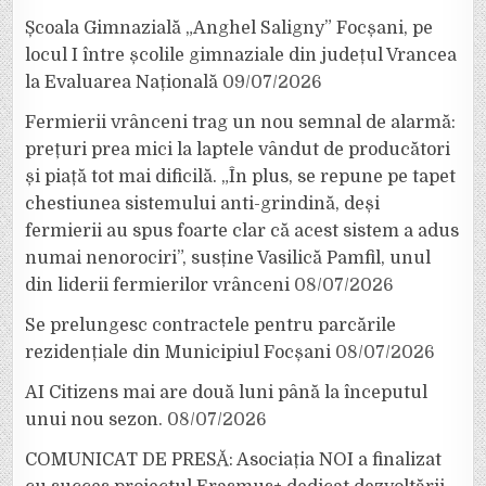
Școala Gimnazială „Anghel Saligny” Focșani, pe
locul I între școlile gimnaziale din județul Vrancea
la Evaluarea Națională
09/07/2026
Fermierii vrânceni trag un nou semnal de alarmă:
prețuri prea mici la laptele vândut de producători
și piață tot mai dificilă. „În plus, se repune pe tapet
chestiunea sistemului anti-grindină, deși
fermierii au spus foarte clar că acest sistem a adus
numai nenorociri”, susține Vasilică Pamfil, unul
din liderii fermierilor vrânceni
08/07/2026
Se prelungesc contractele pentru parcările
rezidențiale din Municipiul Focșani
08/07/2026
AI Citizens mai are două luni până la începutul
unui nou sezon.
08/07/2026
COMUNICAT DE PRESĂ: Asociația NOI a finalizat