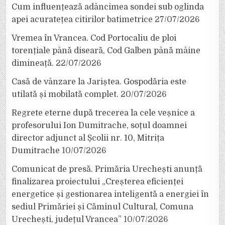
Cum influențează adâncimea sondei sub oglinda
apei acuratețea citirilor batimetrice
27/07/2026
Vremea în Vrancea. Cod Portocaliu de ploi
torențiale până diseară, Cod Galben până mâine
dimineață.
22/07/2026
Casă de vânzare la Jariștea. Gospodăria este
utilată și mobilată complet.
20/07/2026
Regrete eterne după trecerea la cele veșnice a
profesorului Ion Dumitrache, soțul doamnei
director adjunct al Școlii nr. 10, Mitrița
Dumitrache
10/07/2026
Comunicat de presă. Primăria Urechești anunță
finalizarea proiectului „Creșterea eficienței
energetice și gestionarea inteligentă a energiei în
sediul Primăriei și Căminul Cultural, Comuna
Urechești, județul Vrancea”
10/07/2026