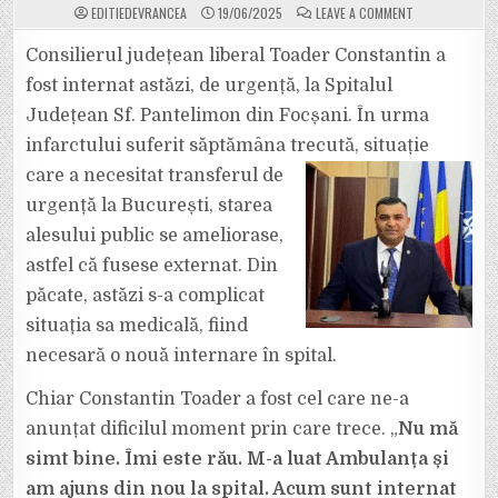
ON
EDITIEDEVRANCEA
19/06/2025
LEAVE A COMMENT
CONSILIERUL
JUDEȚEAN
PNL
Consilierul județean liberal Toader Constantin a
TOADER
CONSTANTIN
fost internat astăzi, de urgență, la Spitalul
A
FOST
Județean Sf. Pantelimon din Focșani. În urma
DUS,
DIN
infarctului suferit săptămâna trecută, situație
NOU,
DE
URGENȚĂ
care a
necesitat transferul de
LA
SPITAL,
urgență la București, starea
DUPĂ
INFARCTUL
alesului public se ameliorase,
DE
JOIA
astfel că fusese externat. Din
TRECUTĂ.
păcate, astăzi s-a complicat
situația sa medicală, fiind
necesară o nouă internare în spital.
Chiar Constantin Toader a fost cel care ne-a
anunțat dificilul moment prin care trece. „
Nu mă
simt bine. Îmi este rău. M-a luat Ambulanța și
am ajuns din nou la spital. Acum sunt internat