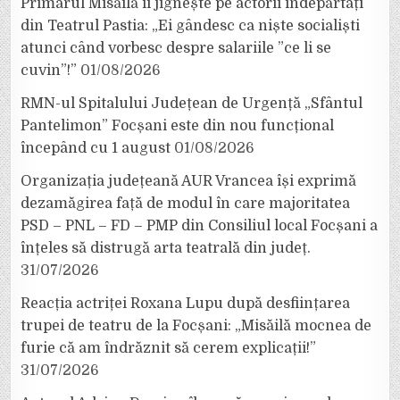
Primarul Misăilă îi jignește pe actorii îndepărtați
din Teatrul Pastia: „Ei gândesc ca niște socialiști
atunci când vorbesc despre salariile ”ce li se
cuvin”!”
01/08/2026
RMN-ul Spitalului Județean de Urgență „Sfântul
Pantelimon” Focșani este din nou funcțional
începând cu 1 august
01/08/2026
Organizația județeană AUR Vrancea își exprimă
dezamăgirea față de modul în care majoritatea
PSD – PNL – FD – PMP din Consiliul local Focșani a
înțeles să distrugă arta teatrală din județ.
31/07/2026
Reacția actriței Roxana Lupu după desființarea
trupei de teatru de la Focșani: „Misăilă mocnea de
furie că am îndrăznit să cerem explicații!”
31/07/2026