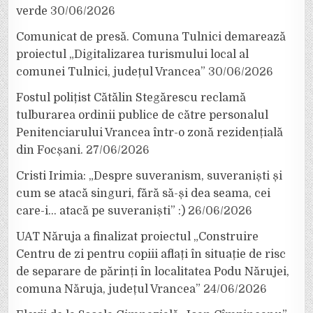
verde
30/06/2026
Comunicat de presă. Comuna Tulnici demarează
proiectul „Digitalizarea turismului local al
comunei Tulnici, județul Vrancea”
30/06/2026
Fostul polițist Cătălin Stegărescu reclamă
tulburarea ordinii publice de către personalul
Penitenciarului Vrancea într-o zonă rezidențială
din Focșani.
27/06/2026
Cristi Irimia: „Despre suveranism, suveraniști și
cum se atacă singuri, fără să-și dea seama, cei
care-i… atacă pe suveraniști” :)
26/06/2026
UAT Năruja a finalizat proiectul „Construire
Centru de zi pentru copiii aflați în situație de risc
de separare de părinți în localitatea Podu Nărujei,
comuna Năruja, județul Vrancea”
24/06/2026