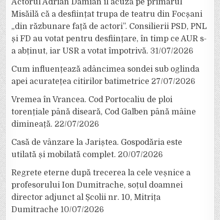
Actorul Adrian Damian îl acuză pe primarul
Misăilă că a desființat trupa de teatru din Focșani
„din răzbunare față de actori”. Consilierii PSD, PNL
și FD au votat pentru desființare, în timp ce AUR s-
a abținut, iar USR a votat împotrivă.
31/07/2026
Cum influențează adâncimea sondei sub oglinda
apei acuratețea citirilor batimetrice
27/07/2026
Vremea în Vrancea. Cod Portocaliu de ploi
torențiale până diseară, Cod Galben până mâine
dimineață.
22/07/2026
Casă de vânzare la Jariștea. Gospodăria este
utilată și mobilată complet.
20/07/2026
Regrete eterne după trecerea la cele veșnice a
profesorului Ion Dumitrache, soțul doamnei
director adjunct al Școlii nr. 10, Mitrița
Dumitrache
10/07/2026