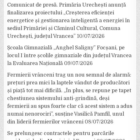
Comunicat de presă. Primăria Urechești anunță
finalizarea proiectului „Creșterea eficienței
energetice și gestionarea inteligentă a energiei în
sediul Primăriei și Căminul Cultural, Comuna
Urechești, județul Vrancea”
10/07/2026
Școala Gimnazială „Anghel Saligny” Focșani, pe
locul I între școlile gimnaziale din județul Vrancea
la Evaluarea Națională
09/07/2026
Fermierii vrânceni trag un nou semnal de alarmă:
prețuri prea mici la laptele vândut de producători
și piață tot mai dificilă. „În plus, se repune pe tapet
chestiunea sistemului anti-grindină, deși
fermierii au spus foarte clar că acest sistem a adus
numai nenorociri”, susține Vasilică Pamfil, unul
din liderii fermierilor vrânceni
08/07/2026
Se prelungesc contractele pentru parcările