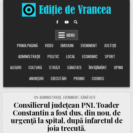
Skip
to
content
MENU
PRIMA PAGINĂ
VIDEO
EMISIUNI
EVENIMENT
JUSTIȚIE
ADMINISTRAȚIE
POLITIC
LOCAL
ECONOMIC
SPORT
ALEGERI
CULTURĂ
STRĂZI
SĂNĂTATE
ÎNVĂȚĂMÂNT
OPINII
ANUNȚURI
EXECUTĂRI
PROMO
COOKIES
POSTED
ADMINISTRAȚIE
,
EVENIMENT
,
SĂNĂTATE
IN
Consilierul județean PNL Toader
Constantin a fost dus, din nou, de
urgență la spital, după infarctul de
joia trecută.