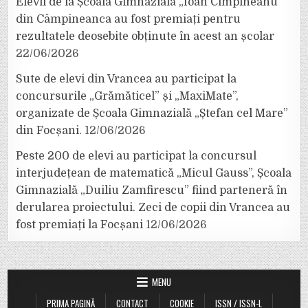
Elevii de la Școala Gimnazială „Ioan Cîmpineanu”
din Câmpineanca au fost premiați pentru
rezultatele deosebite obținute în acest an școlar
22/06/2026
Sute de elevi din Vrancea au participat la
concursurile „Grămăticel” și „MaxiMate”,
organizate de Școala Gimnazială „Ștefan cel Mare”
din Focșani.
12/06/2026
Peste 200 de elevi au participat la concursul
interjudețean de matematică „Micul Gauss”, Școala
Gimnazială „Duiliu Zamfirescu” fiind parteneră în
derularea proiectului. Zeci de copii din Vrancea au
fost premiați la Focșani
12/06/2026
MENU
PRIMA PAGINĂ
CONTACT
COOKIE
ISSN / ISSN-L