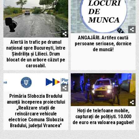
ANGAJĂRI. Artifex caută
Alertă în trafic pe drumul
persoane serioase, dornice
național spre București, între
de muncă!
Șindrilița și Lilieci. Drum
blocat de un arbore căzut pe
carosabil.
Primăria Slobozia Bradului
anunță începerea proiectului
„Realizare stații de
Hoți de telefoane mobile,
reîncărcare vehicule
capturați de polițiști. 10.000
electrice Comuna Slobozia
de euro era valoarea pagubei!
Bradului, județul Vrancea”