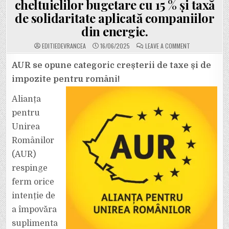
cheltuielilor bugetare cu 15 % și taxă
de solidaritate aplicată companiilor
din energie.
ON
EDITIEDEVRANCEA
16/06/2025
LEAVE A COMMENT
TREI
MĂSURI
URGENTE
AUR se opune categoric creșterii de taxe și de
PE
CARE
impozite pentru români!
AUR
LE
PROPUNE
Alianța
PENTRU
REDRESAREA
pentru
ECONOMICĂ
A
ROMÂNIEI:
Unirea
300
DE
Românilor
PARLAMENTARI,
REDUCEREA
(AUR)
CHELTUIELILOR
BUGETARE
respinge
CU
15
%
ferm orice
ȘI
TAXĂ
intenție de
DE
SOLIDARITATE
a împovăra
APLICATĂ
COMPANIILOR
suplimenta
DIN