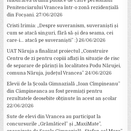
tulburarea ordinii publice de către personalul
Penitenciarului Vrancea într-o zonă rezidențială
din Focșani.
27/06/2026
Cristi Irimia: „Despre suveranism, suveraniști și
cum se atacă singuri, fără să-și dea seama, cei
care-i… atacă pe suveraniști” :)
26/06/2026
UAT Năruja a finalizat proiectul „Construire
Centru de zi pentru copiii aflați în situație de risc
de separare de părinți în localitatea Podu Nărujei,
comuna Năruja, județul Vrancea”
24/06/2026
Elevii de la Școala Gimnazială „Ioan Cîmpineanu”
din Câmpineanca au fost premiați pentru
rezultatele deosebite obținute în acest an școlar
22/06/2026
Sute de elevi din Vrancea au participat la
concursurile „Grămăticel” și „MaxiMate”,