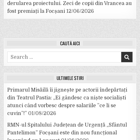
derularea proiectului. Zeci de copii din Vrancea au
fost premiați la Focșani
12/06/2026
CAUTĂ AICI
Search
for:
ULTIMELE ȘTIRI
Primarul Misăilă îi jignește pe actorii îndepărtați
din Teatrul Pastia: „Ei gândesc ca niște socialiști
atunci când vorbesc despre salariile ”ce li se
cuvin”!”
01/08/2026
RMN-ul Spitalului Județean de Urgență „Sfântul
Pantelimon” Focșani este din nou funcțional