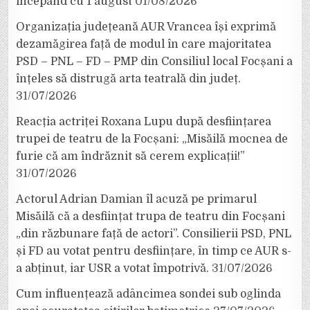
începând cu 1 august
01/08/2026
Organizația județeană AUR Vrancea își exprimă
dezamăgirea față de modul în care majoritatea
PSD – PNL – FD – PMP din Consiliul local Focșani a
înțeles să distrugă arta teatrală din județ.
31/07/2026
Reacția actriței Roxana Lupu după desființarea
trupei de teatru de la Focșani: „Misăilă mocnea de
furie că am îndrăznit să cerem explicații!”
31/07/2026
Actorul Adrian Damian îl acuză pe primarul
Misăilă că a desființat trupa de teatru din Focșani
„din răzbunare față de actori”. Consilierii PSD, PNL
și FD au votat pentru desființare, în timp ce AUR s-
a abținut, iar USR a votat împotrivă.
31/07/2026
Cum influențează adâncimea sondei sub oglinda