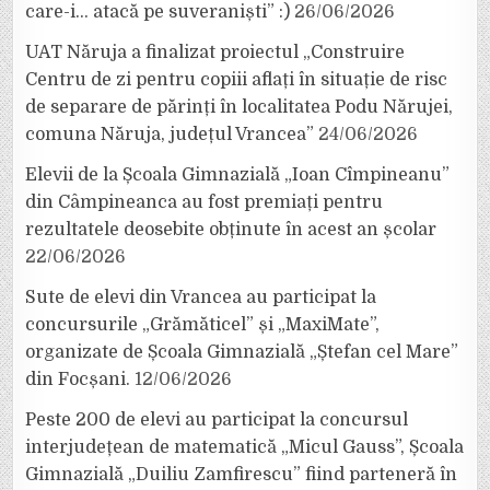
care-i… atacă pe suveraniști” :)
26/06/2026
UAT Năruja a finalizat proiectul „Construire
Centru de zi pentru copiii aflați în situație de risc
de separare de părinți în localitatea Podu Nărujei,
comuna Năruja, județul Vrancea”
24/06/2026
Elevii de la Școala Gimnazială „Ioan Cîmpineanu”
din Câmpineanca au fost premiați pentru
rezultatele deosebite obținute în acest an școlar
22/06/2026
Sute de elevi din Vrancea au participat la
concursurile „Grămăticel” și „MaxiMate”,
organizate de Școala Gimnazială „Ștefan cel Mare”
din Focșani.
12/06/2026
Peste 200 de elevi au participat la concursul
interjudețean de matematică „Micul Gauss”, Școala
Gimnazială „Duiliu Zamfirescu” fiind parteneră în