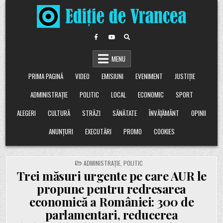
Skip
to
content
MENU
PRIMA PAGINĂ
VIDEO
EMISIUNI
EVENIMENT
JUSTIȚIE
ADMINISTRAȚIE
POLITIC
LOCAL
ECONOMIC
SPORT
ALEGERI
CULTURĂ
STRĂZI
SĂNĂTATE
ÎNVĂȚĂMÂNT
OPINII
ANUNȚURI
EXECUTĂRI
PROMO
COOKIES
POSTED
ADMINISTRAȚIE
,
POLITIC
IN
Trei măsuri urgente pe care AUR le
propune pentru redresarea
economică a României: 300 de
parlamentari, reducerea