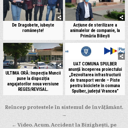
De Dragobete, iubește
Acțiune de sterilizare a
românește!
animalelor de companie, la
Primăria Biliești
UAT COMUNA SPULBER
anunță începerea proiectului
ULTIMA ORĂ: Inspecția Muncii
„Dezvoltarea infrastructurii
pune la dispoziția
de transport verde – Piste
angajatorilor noua versiune
pentru biciclete în comuna
REGES/REVISAL.
Spulber, județul Vrancea”
Navigare
Reîncep protestele în sistemul de învățământ.
în
→
articole
← Video. Acum. Accident la Bizighești, pe