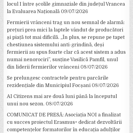
locul I între școlile gimnaziale din județul Vrancea
la Evaluarea Națională
09/07/2026
Fermierii vrânceni trag un nou semnal de alarmă:
prețuri prea mici la laptele vândut de producători
și piață tot mai dificilă. „În plus, se repune pe tapet
chestiunea sistemului anti-grindină, deși
fermierii au spus foarte clar că acest sistem a adus
numai nenorociri”, susține Vasilică Pamfil, unul
din liderii fermierilor vrânceni
08/07/2026
Se prelungesc contractele pentru parcările
rezidențiale din Municipiul Focșani
08/07/2026
AI Citizens mai are două luni până la începutul
unui nou sezon.
08/07/2026
COMUNICAT DE PRESĂ: Asociația NOI a finalizat
cu succes proiectul Erasmus+ dedicat dezvoltării
competențelor formatorilor în educația adulților