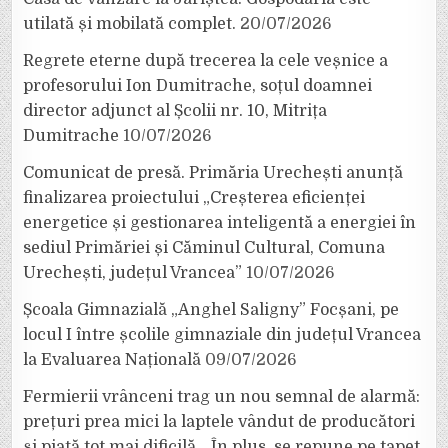
utilată și mobilată complet.
20/07/2026
Regrete eterne după trecerea la cele veșnice a
profesorului Ion Dumitrache, soțul doamnei
director adjunct al Școlii nr. 10, Mitrița
Dumitrache
10/07/2026
Comunicat de presă. Primăria Urechești anunță
finalizarea proiectului „Creșterea eficienței
energetice și gestionarea inteligentă a energiei în
sediul Primăriei și Căminul Cultural, Comuna
Urechești, județul Vrancea”
10/07/2026
Școala Gimnazială „Anghel Saligny” Focșani, pe
locul I între școlile gimnaziale din județul Vrancea
la Evaluarea Națională
09/07/2026
Fermierii vrânceni trag un nou semnal de alarmă:
prețuri prea mici la laptele vândut de producători
și piață tot mai dificilă. „În plus, se repune pe tapet