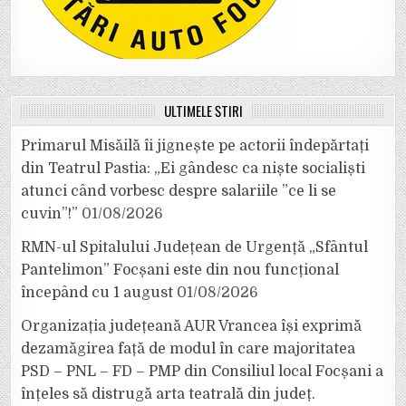
ULTIMELE ȘTIRI
Primarul Misăilă îi jignește pe actorii îndepărtați
din Teatrul Pastia: „Ei gândesc ca niște socialiști
atunci când vorbesc despre salariile ”ce li se
cuvin”!”
01/08/2026
RMN-ul Spitalului Județean de Urgență „Sfântul
Pantelimon” Focșani este din nou funcțional
începând cu 1 august
01/08/2026
Organizația județeană AUR Vrancea își exprimă
dezamăgirea față de modul în care majoritatea
PSD – PNL – FD – PMP din Consiliul local Focșani a
înțeles să distrugă arta teatrală din județ.