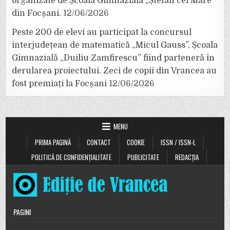
organizate de Școala Gimnazială „Ștefan cel Mare”
din Focșani.
12/06/2026
Peste 200 de elevi au participat la concursul
interjudețean de matematică „Micul Gauss”, Școala
Gimnazială „Duiliu Zamfirescu” fiind parteneră în
derularea proiectului. Zeci de copii din Vrancea au
fost premiați la Focșani
12/06/2026
MENU
PRIMA PAGINĂ
CONTACT
COOKIE
ISSN / ISSN-L
POLITICĂ DE CONFIDENȚIALITATE
PUBLICITATE
REDACȚIA
PAGINI