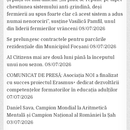
chestiunea sistemului anti-grindină, deși
fermierii au spus foarte clar că acest sistem a adus
numai nenorociri”, susține Vasilică Pamfil, unul
din liderii fermierilor vrânceni
08/07/2026
Se prelungesc contractele pentru parcările
rezidențiale din Municipiul Focșani
08/07/2026
AI Citizens mai are două luni până la începutul
unui nou sezon.
08/07/2026
COMUNICAT DE PRESĂ: Asociația NOI a finalizat
cu succes proiectul Erasmus+ dedicat dezvoltării
competențelor formatorilor în educația adulților
07/07/2026
Daniel Sava, Campion Mondial la Aritmetică
Mentală și Campion Național al României la Șah
03/07/2026