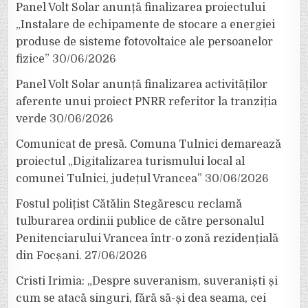
Panel Volt Solar anunță finalizarea proiectului
„Instalare de echipamente de stocare a energiei
produse de sisteme fotovoltaice ale persoanelor
fizice”
30/06/2026
Panel Volt Solar anunță finalizarea activităților
aferente unui proiect PNRR referitor la tranziția
verde
30/06/2026
Comunicat de presă. Comuna Tulnici demarează
proiectul „Digitalizarea turismului local al
comunei Tulnici, județul Vrancea”
30/06/2026
Fostul polițist Cătălin Stegărescu reclamă
tulburarea ordinii publice de către personalul
Penitenciarului Vrancea într-o zonă rezidențială
din Focșani.
27/06/2026
Cristi Irimia: „Despre suveranism, suveraniști și
cum se atacă singuri, fără să-și dea seama, cei