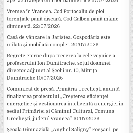
apei acuratețea citirilor batimetrice
27/07/2026
Vremea în Vrancea. Cod Portocaliu de ploi
torențiale până diseară, Cod Galben până mâine
dimineață.
22/07/2026
Casă de vânzare la Jariștea. Gospodăria este
utilată și mobilată complet.
20/07/2026
Regrete eterne după trecerea la cele veșnice a
profesorului Ion Dumitrache, soțul doamnei
director adjunct al Școlii nr. 10, Mitrița
Dumitrache
10/07/2026
Comunicat de presă. Primăria Urechești anunță
finalizarea proiectului „Creșterea eficienței
energetice și gestionarea inteligentă a energiei în
sediul Primăriei și Căminul Cultural, Comuna
Urechești, județul Vrancea”
10/07/2026
Școala Gimnazială „Anghel Saligny” Focșani, pe