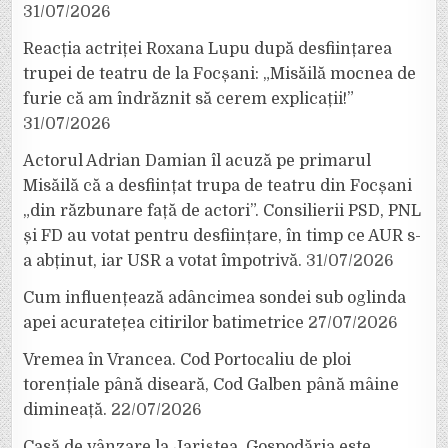
31/07/2026
Reacția actriței Roxana Lupu după desființarea
trupei de teatru de la Focșani: „Misăilă mocnea de
furie că am îndrăznit să cerem explicații!”
31/07/2026
Actorul Adrian Damian îl acuză pe primarul
Misăilă că a desființat trupa de teatru din Focșani
„din răzbunare față de actori”. Consilierii PSD, PNL
și FD au votat pentru desființare, în timp ce AUR s-
a abținut, iar USR a votat împotrivă.
31/07/2026
Cum influențează adâncimea sondei sub oglinda
apei acuratețea citirilor batimetrice
27/07/2026
Vremea în Vrancea. Cod Portocaliu de ploi
torențiale până diseară, Cod Galben până mâine
dimineață.
22/07/2026
Casă de vânzare la Jariștea. Gospodăria este