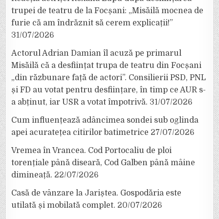
trupei de teatru de la Focșani: „Misăilă mocnea de
furie că am îndrăznit să cerem explicații!”
31/07/2026
Actorul Adrian Damian îl acuză pe primarul
Misăilă că a desființat trupa de teatru din Focșani
„din răzbunare față de actori”. Consilierii PSD, PNL
și FD au votat pentru desființare, în timp ce AUR s-
a abținut, iar USR a votat împotrivă.
31/07/2026
Cum influențează adâncimea sondei sub oglinda
apei acuratețea citirilor batimetrice
27/07/2026
Vremea în Vrancea. Cod Portocaliu de ploi
torențiale până diseară, Cod Galben până mâine
dimineață.
22/07/2026
Casă de vânzare la Jariștea. Gospodăria este
utilată și mobilată complet.
20/07/2026