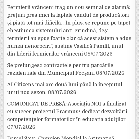
Fermierii vrânceni trag un nou semnal de alarmă:
prețuri prea mici la laptele vândut de producători
și piață tot mai dificilă. „În plus, se repune pe tapet
chestiunea sistemului anti-grindină, deși
fermierii au spus foarte clar că acest sistem a adus
numai nenorociri”, susține Vasilică Pamfil, unul
din liderii fermierilor vrânceni
08/07/2026
Se prelungesc contractele pentru parcările
rezidențiale din Municipiul Focșani
08/07/2026
AI Citizens mai are două luni până la începutul
unui nou sezon.
08/07/2026
COMUNICAT DE PRESĂ: Asociația NOI a finalizat
cu succes proiectul Erasmus+ dedicat dezvoltării
competențelor formatorilor în educația adulților
07/07/2026
Daniel Sava, Campion Mondial la Aritmetică