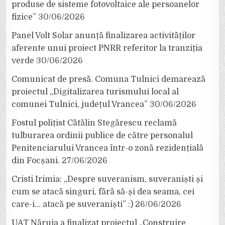
produse de sisteme fotovoltaice ale persoanelor
fizice”
30/06/2026
Panel Volt Solar anunță finalizarea activităților
aferente unui proiect PNRR referitor la tranziția
verde
30/06/2026
Comunicat de presă. Comuna Tulnici demarează
proiectul „Digitalizarea turismului local al
comunei Tulnici, județul Vrancea”
30/06/2026
Fostul polițist Cătălin Stegărescu reclamă
tulburarea ordinii publice de către personalul
Penitenciarului Vrancea într-o zonă rezidențială
din Focșani.
27/06/2026
Cristi Irimia: „Despre suveranism, suveraniști și
cum se atacă singuri, fără să-și dea seama, cei
care-i… atacă pe suveraniști” :)
26/06/2026
UAT Năruja a finalizat proiectul „Construire