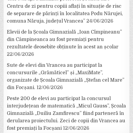
Centru de zi pentru copiii aflați în situație de risc
de separare de părinți în localitatea Podu Nărujei,
comuna Năruja, județul Vrancea”
24/06/2026
Elevii de la Școala Gimnazială „Ioan Cîmpineanu”
din Câmpineanca au fost premiați pentru
rezultatele deosebite obținute în acest an școlar
22/06/2026
Sute de elevi din Vrancea au participat la
concursurile „Grămăticel” și „MaxiMate”,
organizate de Școala Gimnazială „Ștefan cel Mare”
din Focșani.
12/06/2026
Peste 200 de elevi au participat la concursul
interjudețean de matematică „Micul Gauss”, Școala
Gimnazială „Duiliu Zamfirescu” fiind parteneră în
derularea proiectului. Zeci de copii din Vrancea au
fost premiați la Focșani
12/06/2026