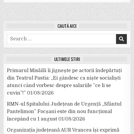
CAUTĂ AICI
Search
for:
ULTIMELE ȘTIRI
Primarul Misăilă îi jignește pe actorii îndepărtați
din Teatrul Pastia: „Ei gândesc ca niște socialiști
atunci când vorbesc despre salariile ”ce li se
cuvin”!”
01/08/2026
RMN-ul Spitalului Județean de Urgență „Sfântul
Pantelimon” Focșani este din nou funcțional
începând cu 1 august
01/08/2026
Organizația județeană AUR Vrancea își exprimă