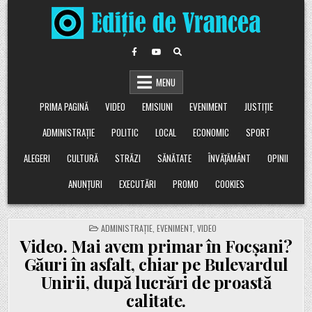
Skip
to
content
MENU
PRIMA PAGINĂ
VIDEO
EMISIUNI
EVENIMENT
JUSTIȚIE
ADMINISTRAȚIE
POLITIC
LOCAL
ECONOMIC
SPORT
ALEGERI
CULTURĂ
STRĂZI
SĂNĂTATE
ÎNVĂȚĂMÂNT
OPINII
ANUNȚURI
EXECUTĂRI
PROMO
COOKIES
POSTED
ADMINISTRAȚIE
,
EVENIMENT
,
VIDEO
IN
Video. Mai avem primar în Focșani?
Găuri în asfalt, chiar pe Bulevardul
Unirii, după lucrări de proastă
calitate.