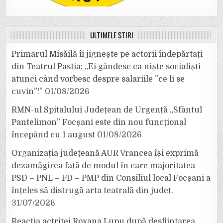
ULTIMELE ȘTIRI
Primarul Misăilă îi jignește pe actorii îndepărtați
din Teatrul Pastia: „Ei gândesc ca niște socialiști
atunci când vorbesc despre salariile ”ce li se
cuvin”!”
01/08/2026
RMN-ul Spitalului Județean de Urgență „Sfântul
Pantelimon” Focșani este din nou funcțional
începând cu 1 august
01/08/2026
Organizația județeană AUR Vrancea își exprimă
dezamăgirea față de modul în care majoritatea
PSD – PNL – FD – PMP din Consiliul local Focșani a
înțeles să distrugă arta teatrală din județ.
31/07/2026
Reacția actriței Roxana Lupu după desființarea