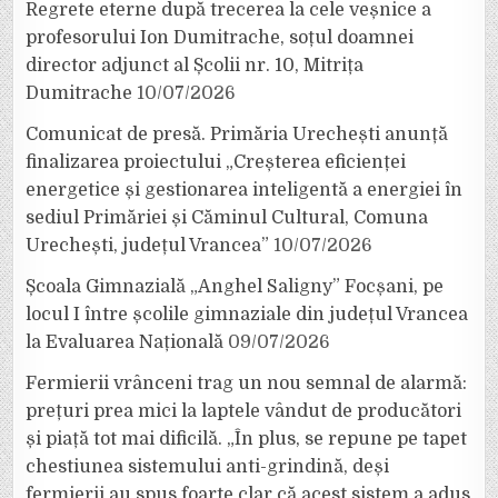
Regrete eterne după trecerea la cele veșnice a
profesorului Ion Dumitrache, soțul doamnei
director adjunct al Școlii nr. 10, Mitrița
Dumitrache
10/07/2026
Comunicat de presă. Primăria Urechești anunță
finalizarea proiectului „Creșterea eficienței
energetice și gestionarea inteligentă a energiei în
sediul Primăriei și Căminul Cultural, Comuna
Urechești, județul Vrancea”
10/07/2026
Școala Gimnazială „Anghel Saligny” Focșani, pe
locul I între școlile gimnaziale din județul Vrancea
la Evaluarea Națională
09/07/2026
Fermierii vrânceni trag un nou semnal de alarmă:
prețuri prea mici la laptele vândut de producători
și piață tot mai dificilă. „În plus, se repune pe tapet
chestiunea sistemului anti-grindină, deși
fermierii au spus foarte clar că acest sistem a adus