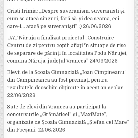
Cristi Irimia: „Despre suveranism, suveraniști și
cum se atacă singuri, fără să-și dea seama, cei
care-i… atacă pe suveraniști” :)
26/06/2026
UAT Năruja a finalizat proiectul „Construire
Centru de zi pentru copiii aflați în situație de risc
de separare de părinți în localitatea Podu Nărujei,
comuna Năruja, județul Vrancea”
24/06/2026
Elevii de la Școala Gimnazială „Ioan Cîmpineanu”
din Câmpineanca au fost premiați pentru
rezultatele deosebite obținute în acest an școlar
22/06/2026
Sute de elevi din Vrancea au participat la
concursurile „Grămăticel” și „MaxiMate”,
organizate de Școala Gimnazială „Ștefan cel Mare”
din Focșani.
12/06/2026