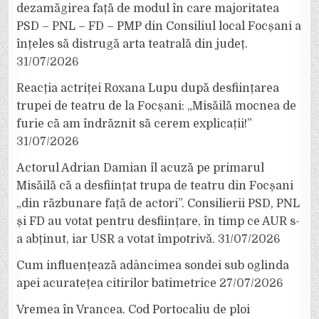
dezamăgirea față de modul în care majoritatea
PSD – PNL – FD – PMP din Consiliul local Focșani a
înțeles să distrugă arta teatrală din județ.
31/07/2026
Reacția actriței Roxana Lupu după desființarea
trupei de teatru de la Focșani: „Misăilă mocnea de
furie că am îndrăznit să cerem explicații!”
31/07/2026
Actorul Adrian Damian îl acuză pe primarul
Misăilă că a desființat trupa de teatru din Focșani
„din răzbunare față de actori”. Consilierii PSD, PNL
și FD au votat pentru desființare, în timp ce AUR s-
a abținut, iar USR a votat împotrivă.
31/07/2026
Cum influențează adâncimea sondei sub oglinda
apei acuratețea citirilor batimetrice
27/07/2026
Vremea în Vrancea. Cod Portocaliu de ploi