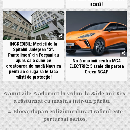
acasă!
INCREDIBIL: Medicii de la
Spitalul Județean ”Sf.
Pantelimon” din Focșani au
ajuns să o sune pe
Notă maximă pentru MG4
creatoarea de modă Nausica
ELECTRIC: 5 stele din partea
pentru a o ruga să le facă
Green NCAP
măști de protecție!
Navigare
A avut zile. A adormit la volan, la 85 de ani, și s-
în
a răsturnat cu mașina într-un pârâu. →
articole
← Blocaj după o coliziune dură. Traficul este
perturbat serios.