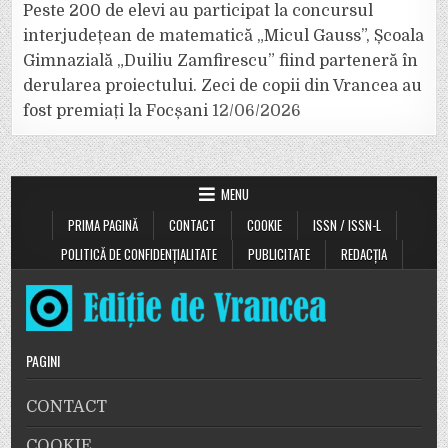
Peste 200 de elevi au participat la concursul
interjudețean de matematică „Micul Gauss”, Școala
Gimnazială „Duiliu Zamfirescu” fiind parteneră în
derularea proiectului. Zeci de copii din Vrancea au
fost premiați la Focșani
12/06/2026
MENU
PRIMA PAGINĂ
CONTACT
COOKIE
ISSN / ISSN-L
POLITICĂ DE CONFIDENȚIALITATE
PUBLICITATE
REDACȚIA
PAGINI
CONTACT
COOKIE