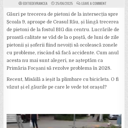
ON
EDITIEDEVRANCEA
25/06/2025
LEAVE A COMMENT
VIDEO.
MAI
AVEM
Găuri pe trecerea de pietoni de la intersecția spre
PRIMAR
ÎN
Școala 9, aproape de Ceasul Rău, și lângă trecerea
FOCȘANI?
GĂURI
de pietoni de la fostul BIG din centru. Lucrările de
ÎN
ASFALT,
proastă calitate se văd de la o poștă, de luni de zile
CHIAR
PE
BULEVARDUL
pietonii și șoferii fiind nevoiți să ocolească zonele
UNIRII,
DUPĂ
cu probleme, riscând să facă accidente. Cum anul
LUCRĂRI
DE
acesta nu mai sunt alegeri, ne așteptăm ca
PROASTĂ
CALITATE.
Primăria Focșani să rezolve problema în 2028.
Recent, Misăilă a ieșit la plimbare cu bicicleta. O fi
văzut și el găurile pe care le vede tot orașul?