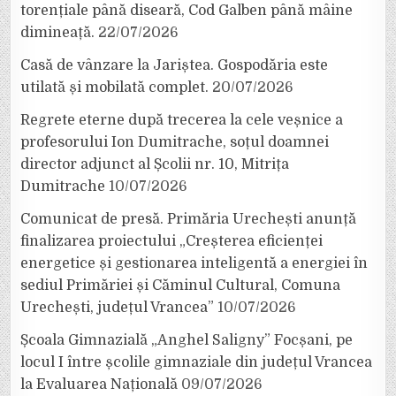
torențiale până diseară, Cod Galben până mâine
dimineață.
22/07/2026
Casă de vânzare la Jariștea. Gospodăria este
utilată și mobilată complet.
20/07/2026
Regrete eterne după trecerea la cele veșnice a
profesorului Ion Dumitrache, soțul doamnei
director adjunct al Școlii nr. 10, Mitrița
Dumitrache
10/07/2026
Comunicat de presă. Primăria Urechești anunță
finalizarea proiectului „Creșterea eficienței
energetice și gestionarea inteligentă a energiei în
sediul Primăriei și Căminul Cultural, Comuna
Urechești, județul Vrancea”
10/07/2026
Școala Gimnazială „Anghel Saligny” Focșani, pe
locul I între școlile gimnaziale din județul Vrancea
la Evaluarea Națională
09/07/2026