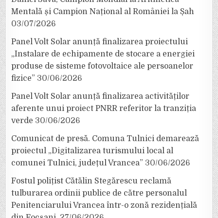
Mentală și Campion Național al României la Șah
03/07/2026
Panel Volt Solar anunță finalizarea proiectului
„Instalare de echipamente de stocare a energiei
produse de sisteme fotovoltaice ale persoanelor
fizice”
30/06/2026
Panel Volt Solar anunță finalizarea activităților
aferente unui proiect PNRR referitor la tranziția
verde
30/06/2026
Comunicat de presă. Comuna Tulnici demarează
proiectul „Digitalizarea turismului local al
comunei Tulnici, județul Vrancea”
30/06/2026
Fostul polițist Cătălin Stegărescu reclamă
tulburarea ordinii publice de către personalul
Penitenciarului Vrancea într-o zonă rezidențială
din Focșani.
27/06/2026