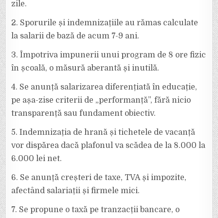
zile.
2. Sporurile și indemnizațiile au rămas calculate
la salarii de bază de acum 7-9 ani.
3. Împotriva impunerii unui program de 8 ore fizic
în școală, o măsură aberantă și inutilă.
4. Se anunță salarizarea diferențiată în educație,
pe așa-zise criterii de „performanță”, fără nicio
transparență sau fundament obiectiv.
5. Indemnizația de hrană și tichetele de vacanță
vor dispărea dacă plafonul va scădea de la 8.000 la
6.000 lei net.
6. Se anunță creșteri de taxe, TVA și impozite,
afectând salariații și firmele mici.
7. Se propune o taxă pe tranzacții bancare, o