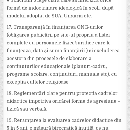
● Solicităm o lege clară care să interzică orice
formă de indoctrinare ideologică în școli, după
modelul adoptat de SUA, Ungaria etc.
17. Transparență în finanțarea ONG-urilor
(obligarea publicării pe site-ul propriu a listei
complete cu persoanele fizice/juridice care le
finanţează, data și suma finanţării.) și excluderea
acestora din procesele de elaborare a
conținuturilor educaționale (planuri-cadru,
programe școlare, conținuturi, manuale etc), cu
excepția cultelor religioase.
18. Reglementări clare pentru protecția cadrelor
didactice împotriva oricărei forme de agresiune –
fizică sau verbală.
19. Renunțarea la evaluarea cadrelor didactice din
5 în 5 ani, o măsură birocratică inutilă, ce nu