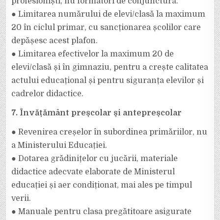
profesioniști, nu formatori de conjunctură.
● Limitarea numărului de elevi/clasă la maximum
20 în ciclul primar, cu sancționarea școlilor care
depășesc acest plafon.
● Limitarea efectivelor la maximum 20 de
elevi/clasă și în gimnaziu, pentru a crește calitatea
actului educațional și pentru siguranța elevilor și
cadrelor didactice.
7. Învățământ preșcolar și antepreșcolar
● Revenirea creșelor în subordinea primăriilor, nu
a Ministerului Educației.
● Dotarea grădinițelor cu jucării, materiale
didactice adecvate elaborate de Ministerul
educației și aer condiționat, mai ales pe timpul
verii.
● Manuale pentru clasa pregătitoare asigurate