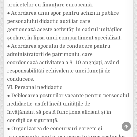
proiectelor cu finanțare europeană.
● Acordarea unui spor pentru achiziții publice
personalului didactic auxiliar care
gestionează aceste activități în cadrul unităților
școlare, în lipsa unui compartiment specializat.
● Acordarea sporului de conducere pentru
administratorii de patrimoniu, care
coordonează activitatea a 8–10 angajați, având
responsabilități echivalente unei funcții de
conducere.
VI. Personal nedidactic
● Deblocarea posturilor vacante pentru personalul
nedidactic, astfel încât unitățile de
învățământ să poată funcționa eficient și în
condiții de siguranță.
SCRO
● Organizarea de concursuri corecte și
TO
TOP