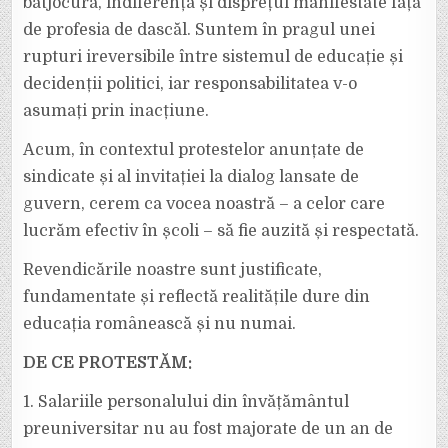
batjocura, indiferența și disprețul manifestate față
de profesia de dascăl. Suntem în pragul unei
rupturi ireversibile între sistemul de educație și
decidenții politici, iar responsabilitatea v-o
asumați prin inacțiune.
Acum, în contextul protestelor anunțate de
sindicate și al invitației la dialog lansate de
guvern, cerem ca vocea noastră – a celor care
lucrăm efectiv în școli – să fie auzită și respectată.
Revendicările noastre sunt justificate,
fundamentate și reflectă realitățile dure din
educația românească și nu numai.
DE CE PROTESTĂM:
1. Salariile personalului din învățământul
preuniversitar nu au fost majorate de un an de