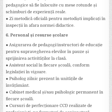
pedagogice să fie înlocuite cu mese rotunde și
schimburi de experiență reale.
● Zi metodică oficială pentru metodiști implicați în
inspecții în afara normei didactice.
6. Personal și resurse școlare
● Asigurarea de pedagogi/instructori de educație
pentru supravegherea elevilor în pauze și
sprijinirea activităților la clasă.
● Asistent social în fiecare școală, conform
legislației în vigoare.
● Psiholog zilnic prezent în unitățile de
învățământ.
● Cabinet medical și/sau psihologic permanent în
fiecare școală.
● Cursuri de perfecționare CCD realizate de