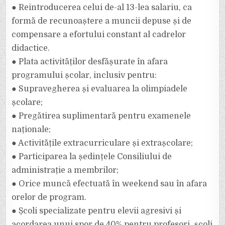
● Reintroducerea celui de-al 13-lea salariu, ca
formă de recunoaștere a muncii depuse și de
compensare a efortului constant al cadrelor
didactice.
● Plata activităților desfășurate în afara
programului școlar, inclusiv pentru:
● Supravegherea și evaluarea la olimpiadele
școlare;
● Pregătirea suplimentară pentru examenele
naționale;
● Activitățile extracurriculare și extrașcolare;
● Participarea la ședințele Consiliului de
administrație a membrilor;
● Orice muncă efectuată în weekend sau în afara
orelor de program.
● Școli specializate pentru elevii agresivi și
acordarea unui spor de 40% pentru profesori, școli