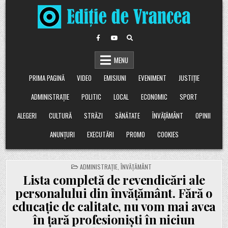
Skip
to
content
MENU
PRIMA PAGINĂ
VIDEO
EMISIUNI
EVENIMENT
JUSTIȚIE
ADMINISTRAȚIE
POLITIC
LOCAL
ECONOMIC
SPORT
ALEGERI
CULTURĂ
STRĂZI
SĂNĂTATE
ÎNVĂȚĂMÂNT
OPINII
ANUNȚURI
EXECUTĂRI
PROMO
COOKIES
POSTED
ADMINISTRAȚIE
,
ÎNVĂȚĂMÂNT
IN
Lista completă de revendicări ale
personalului din învățământ. Fără o
educație de calitate, nu vom mai avea
în țară profesioniști în niciun