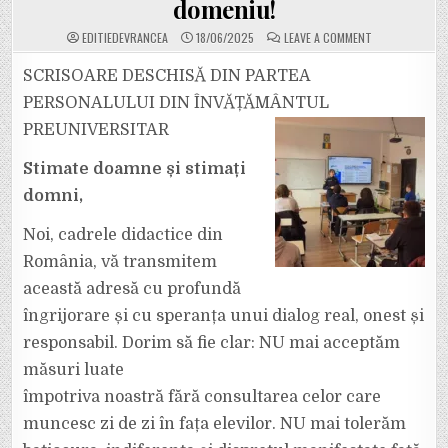
domeniu!
ON
EDITIEDEVRANCEA
18/06/2025
LEAVE A COMMENT
LISTA
COMPLETĂ
DE
SCRISOARE DESCHISĂ DIN PARTEA
REVENDICĂRI
ALE
PERSONALULUI DIN ÎNVĂȚĂMÂNTUL
PERSONALULUI
DIN
PREUNIVERSITAR
ÎNVĂȚĂMÂNT.
FĂRĂ
O
Stimate doamne și stimați
EDUCAȚIE
DE
CALITATE,
domni,
NU
VOM
MAI
Noi, cadrele didactice din
AVEA
ÎN
România, vă transmitem
ȚARĂ
PROFESIONIȘTI
această adresă cu profundă
ÎN
NICIUN
DOMENIU!
îngrijorare și cu speranța unui dialog real, onest și
responsabil. Dorim să fie clar: NU mai acceptăm
măsuri luate
împotriva noastră fără consultarea celor care
muncesc zi de zi în fața elevilor. NU mai tolerăm