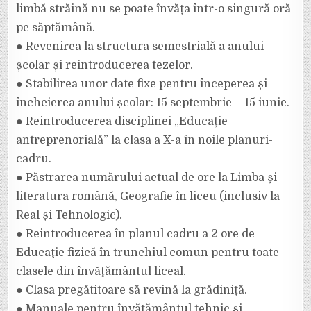
limbă străină nu se poate învăța într-o singură oră
pe săptămână.
● Revenirea la structura semestrială a anului
școlar și reintroducerea tezelor.
● Stabilirea unor date fixe pentru începerea și
încheierea anului școlar: 15 septembrie – 15 iunie.
● Reintroducerea disciplinei „Educație
antreprenorială” la clasa a X-a în noile planuri-
cadru.
● Păstrarea numărului actual de ore la Limba și
literatura română, Geografie în liceu (inclusiv la
Real și Tehnologic).
● Reintroducerea în planul cadru a 2 ore de
Educaţie fizică în trunchiul comun pentru toate
clasele din învăţământul liceal.
● Clasa pregătitoare să revină la grădiniță.
● Manuale pentru învățământul tehnic și