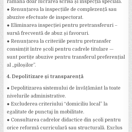
rămână doar lucrarea scrisă și inspecția specială.
● Renunțarea la inspecțiile de complezență sau
abuzive efectuate de inspectorat.
● Eliminarea inspecției pentru pretransferuri –
sursă frecventă de abuz și favoruri.
● Renunțarea la criteriile pentru pretransfer
consimțit între școli pentru cadrele titulare —
sunt portițe abuzive pentru transferul preferențial
al „piloșilor”.
4. Depolitizare și transparență
● Depolitizarea sistemului de învățământ la toate
nivelurile administrative.
● Excluderea criteriului “domiciliu local” la
egalitate de punctaj în mobilitate.
● Consultarea cadrelor didactice din școli pentru
orice reformă curriculară sau structurală. Exclus