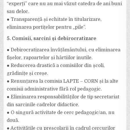
“experți” care nu au mai văzut catedra de ani buni
sau deloc.
● Transparență și echitate în titularizare,
eliminarea portițelor pentru „pile”.
5. Comisii, sarcini și debirocratizare
● Debirocratizarea învățământului, cu eliminarea
fișelor, rapoartelor și hârtiilor inutile.
● Reducerea drastică a comisiilor din școli,
grădinițe și creșe.
● Renunțarea la comisia LAPTE – CORN și la alte
comisii administrative fără rol pedagogic.
● Eliminarea responsabilităților de tip secretariat
din sarcinile cadrelor didactice.
● O singură activitate de cerc pedagogic/an, nu
două.
● Activitățile cu preșcolarii în cadrul cercurilor