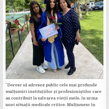
PENTRU
CĂ
ÎNCEARCĂ
SĂ-
MI
SALVEZE
VIAȚA”
”
Doresc să adresez public cele mai profunde
mulțumiri instituțiilor și profesioniștilor care
au contribuit la salvarea vieții mele, în urma
unei situații medicale critice. Mulțumesc în