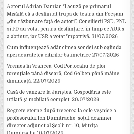
Actorul Adrian Damian îl acuză pe primarul
Misăilă că a desființat trupa de teatru din Focșani
„din răzbunare față de actori”. Consilierii PSD, PNL
și FD au votat pentru desființare, în timp ce AUR s-
a abținut, iar USR a votat împotrivă.
31/07/2026
Cum influențează adâncimea sondei sub oglinda
apei acuratețea citirilor batimetrice
27/07/2026
Vremea în Vrancea. Cod Portocaliu de ploi
torențiale până diseară, Cod Galben până mâine
dimineață.
22/07/2026
Casă de vânzare la Jariștea. Gospodăria este
utilată și mobilată complet.
20/07/2026
Regrete eterne după trecerea la cele veșnice a
profesorului Ion Dumitrache, soțul doamnei
director adjunct al Școlii nr. 10, Mitrița
Dumitrache
10/07/2026