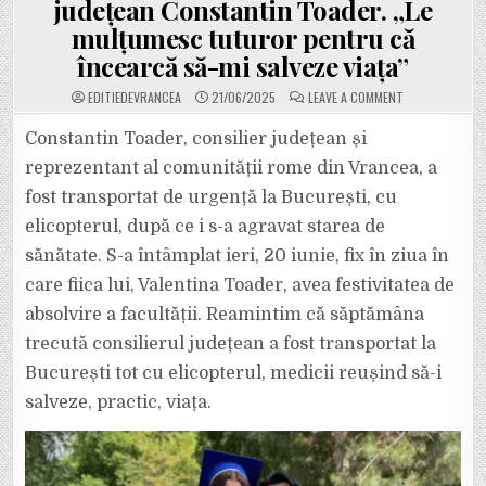
județean Constantin Toader. „Le
mulțumesc tuturor pentru că
încearcă să-mi salveze viața”
ON
EDITIEDEVRANCEA
21/06/2025
LEAVE A COMMENT
DUS
CU
ELICOPTERUL
Constantin Toader, consilier județean și
DIRECT
LA
reprezentant al comunității rome din Vrancea, a
BUCUREȘTI,
ÎN
fost transportat de urgență la București, cu
ZIUA
ÎN
elicopterul, după ce i s-a agravat starea de
CARE
FIICA
LUI
sănătate. S-a întâmplat ieri, 20 iunie, fix în ziua în
A
ABSOLVIT
care fiica lui, Valentina Toader, avea festivitatea de
FACULTATEA.
S-
absolvire a facultății. Reamintim că săptămâna
A
AGRAVAT
trecută consilierul județean a fost transportat la
STAREA
DE
SĂNĂTATE
București tot cu elicopterul, medicii reușind să-i
A
CONSILIERULUI
salveze, practic, viața.
JUDEȚEAN
CONSTANTIN
TOADER.
„LE
MULȚUMESC
TUTUROR