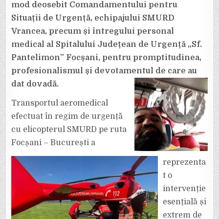
mod deosebit Comandamentului pentru
Situații de Urgență, echipajului SMURD
Vrancea, precum și întregului personal
medical al Spitalului Județean de Urgență „Sf.
Pantelimon” Focșani, pentru promptitudinea,
profesionalismul și devotamentul de care au
dat dovadă.
Transportul aeromedical
efectuat în regim de urgență
cu elicopterul SMURD pe ruta
Focșani – București a
reprezenta
t o
intervenție
esențială și
extrem de