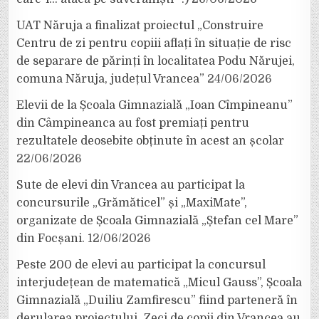
UAT Năruja a finalizat proiectul „Construire
Centru de zi pentru copiii aflați în situație de risc
de separare de părinți în localitatea Podu Nărujei,
comuna Năruja, județul Vrancea”
24/06/2026
Elevii de la Școala Gimnazială „Ioan Cîmpineanu”
din Câmpineanca au fost premiați pentru
rezultatele deosebite obținute în acest an școlar
22/06/2026
Sute de elevi din Vrancea au participat la
concursurile „Grămăticel” și „MaxiMate”,
organizate de Școala Gimnazială „Ștefan cel Mare”
din Focșani.
12/06/2026
Peste 200 de elevi au participat la concursul
interjudețean de matematică „Micul Gauss”, Școala
Gimnazială „Duiliu Zamfirescu” fiind parteneră în
derularea proiectului. Zeci de copii din Vrancea au