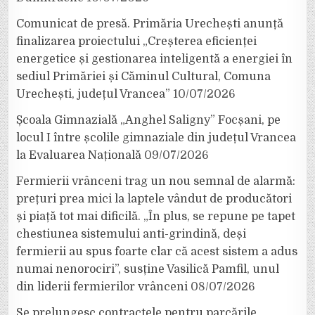
Comunicat de presă. Primăria Urechești anunță
finalizarea proiectului „Creșterea eficienței
energetice și gestionarea inteligentă a energiei în
sediul Primăriei și Căminul Cultural, Comuna
Urechești, județul Vrancea”
10/07/2026
Școala Gimnazială „Anghel Saligny” Focșani, pe
locul I între școlile gimnaziale din județul Vrancea
la Evaluarea Națională
09/07/2026
Fermierii vrânceni trag un nou semnal de alarmă:
prețuri prea mici la laptele vândut de producători
și piață tot mai dificilă. „În plus, se repune pe tapet
chestiunea sistemului anti-grindină, deși
fermierii au spus foarte clar că acest sistem a adus
numai nenorociri”, susține Vasilică Pamfil, unul
din liderii fermierilor vrânceni
08/07/2026
Se prelungesc contractele pentru parcările