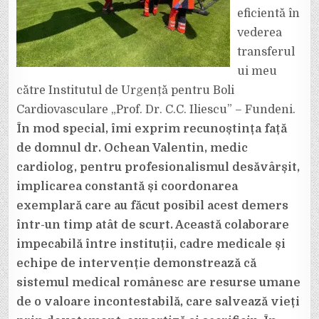
eficientă în
vederea
transferul
ui meu
către Institutul de Urgență pentru Boli
Cardiovasculare „Prof. Dr. C.C. Iliescu” – Fundeni.
În mod special, îmi exprim recunoștința față
de domnul dr. Ochean Valentin, medic
cardiolog, pentru profesionalismul desăvârșit,
implicarea constantă și coordonarea
exemplară care au făcut posibil acest demers
într-un timp atât de scurt. Această colaborare
impecabilă între instituții, cadre medicale și
echipe de intervenție demonstrează că
sistemul medical românesc are resurse umane
de o valoare incontestabilă, care salvează vieți