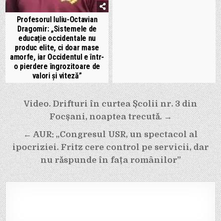
Profesorul Iuliu-Octavian
Dragomir: „Sistemele de
educație occidentale nu
produc elite, ci doar mase
amorfe, iar Occidentul e într-
o pierdere îngrozitoare de
valori și viteză”
Navigare
Video. Drifturi în curtea Școlii nr. 3 din
în
Focșani, noaptea trecută. →
articole
← AUR: „Congresul USR, un spectacol al
ipocriziei. Fritz cere control pe servicii, dar
nu răspunde în fața românilor”