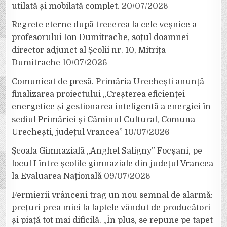
utilată și mobilată complet.
20/07/2026
Regrete eterne după trecerea la cele veșnice a
profesorului Ion Dumitrache, soțul doamnei
director adjunct al Școlii nr. 10, Mitrița
Dumitrache
10/07/2026
Comunicat de presă. Primăria Urechești anunță
finalizarea proiectului „Creșterea eficienței
energetice și gestionarea inteligentă a energiei în
sediul Primăriei și Căminul Cultural, Comuna
Urechești, județul Vrancea”
10/07/2026
Școala Gimnazială „Anghel Saligny” Focșani, pe
locul I între școlile gimnaziale din județul Vrancea
la Evaluarea Națională
09/07/2026
Fermierii vrânceni trag un nou semnal de alarmă:
prețuri prea mici la laptele vândut de producători
și piață tot mai dificilă. „În plus, se repune pe tapet