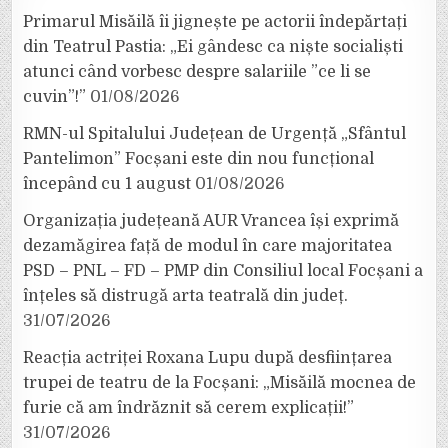
Primarul Misăilă îi jignește pe actorii îndepărtați
din Teatrul Pastia: „Ei gândesc ca niște socialiști
atunci când vorbesc despre salariile ”ce li se
cuvin”!”
01/08/2026
RMN-ul Spitalului Județean de Urgență „Sfântul
Pantelimon” Focșani este din nou funcțional
începând cu 1 august
01/08/2026
Organizația județeană AUR Vrancea își exprimă
dezamăgirea față de modul în care majoritatea
PSD – PNL – FD – PMP din Consiliul local Focșani a
înțeles să distrugă arta teatrală din județ.
31/07/2026
Reacția actriței Roxana Lupu după desființarea
trupei de teatru de la Focșani: „Misăilă mocnea de
furie că am îndrăznit să cerem explicații!”
31/07/2026