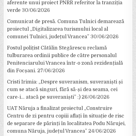
aferente unui proiect PNRR referitor la tranziția
verde
30/06/2026
Comunicat de presă. Comuna Tulnici demarează
proiectul „Digitalizarea turismului local al
comunei Tulnici, județul Vrancea”
30/06/2026
Fostul polițist Cătălin Stegărescu reclamă
tulburarea ordinii publice de către personalul
Penitenciarului Vrancea într-o zonă rezidențială
din Focșani.
27/06/2026
Cristi Irimia: „Despre suveranism, suveraniști și
cum se atacă singuri, fără să-și dea seama, cei
care-i… atacă pe suveraniști” :)
26/06/2026
UAT Năruja a finalizat proiectul „Construire
Centru de zi pentru copiii aflați în situație de risc
de separare de părinți în localitatea Podu Nărujei,
comuna Năruja, județul Vrancea”
24/06/2026