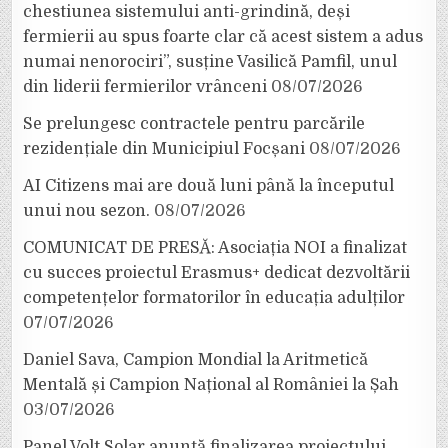
chestiunea sistemului anti-grindină, deși
fermierii au spus foarte clar că acest sistem a adus
numai nenorociri”, susține Vasilică Pamfil, unul
din liderii fermierilor vrânceni
08/07/2026
Se prelungesc contractele pentru parcările
rezidențiale din Municipiul Focșani
08/07/2026
AI Citizens mai are două luni până la începutul
unui nou sezon.
08/07/2026
COMUNICAT DE PRESĂ: Asociația NOI a finalizat
cu succes proiectul Erasmus+ dedicat dezvoltării
competențelor formatorilor în educația adulților
07/07/2026
Daniel Sava, Campion Mondial la Aritmetică
Mentală și Campion Național al României la Șah
03/07/2026
Panel Volt Solar anunță finalizarea proiectului