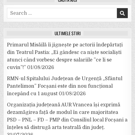
Search
for:
ULTIMELE ȘTIRI
Primarul Misăilă îi jignește pe actorii îndepărtați
din Teatrul Pastia: „Ei gândesc ca niște socialiști
atunci când vorbesc despre salariile ”ce li se
cuvin”!”
01/08/2026
RMN-ul Spitalului Județean de Urgență „Sfântul
Pantelimon” Focșani este din nou funcțional
începând cu 1 august
01/08/2026
Organizația județeană AUR Vrancea își exprimă
dezamăgirea față de modul în care majoritatea
PSD – PNL – FD – PMP din Consiliul local Focșani a
înțeles să distrugă arta teatrală din județ.