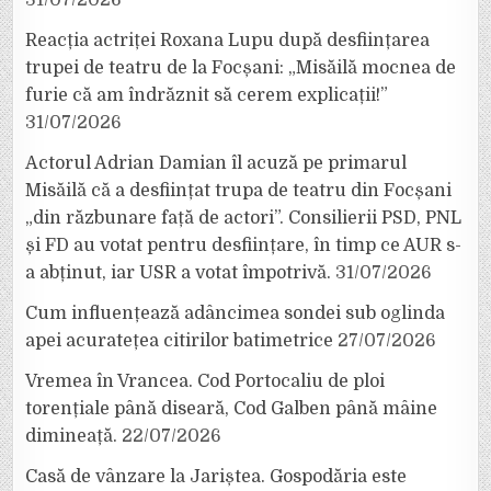
31/07/2026
Reacția actriței Roxana Lupu după desființarea
trupei de teatru de la Focșani: „Misăilă mocnea de
furie că am îndrăznit să cerem explicații!”
31/07/2026
Actorul Adrian Damian îl acuză pe primarul
Misăilă că a desființat trupa de teatru din Focșani
„din răzbunare față de actori”. Consilierii PSD, PNL
și FD au votat pentru desființare, în timp ce AUR s-
a abținut, iar USR a votat împotrivă.
31/07/2026
Cum influențează adâncimea sondei sub oglinda
apei acuratețea citirilor batimetrice
27/07/2026
Vremea în Vrancea. Cod Portocaliu de ploi
torențiale până diseară, Cod Galben până mâine
dimineață.
22/07/2026
Casă de vânzare la Jariștea. Gospodăria este