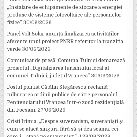
„Instalare de echipamente de stocare a energiei
produse de sisteme fotovoltaice ale persoanelor
fizice”
30/06/2026
Panel Volt Solar anunță finalizarea activităților
aferente unui proiect PNRR referitor la tranziția
verde
30/06/2026
Comunicat de presă. Comuna Tulnici demarează
proiectul „Digitalizarea turismului local al
comunei Tulnici, județul Vrancea”
30/06/2026
Fostul polițist Cătălin Stegărescu reclamă
tulburarea ordinii publice de către personalul
Penitenciarului Vrancea într-o zonă rezidențială
din Focșani.
27/06/2026
Cristi Irimia: „Despre suveranism, suveraniști și
cum se atacă singuri, fără să-și dea seama, cei
care-i… atacă pe suveraniști” :)
26/06/2026