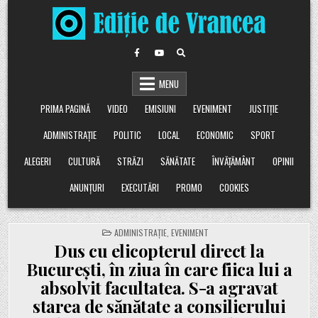
Skip
to
content
MENU
PRIMA PAGINĂ
VIDEO
EMISIUNI
EVENIMENT
JUSTIȚIE
ADMINISTRAȚIE
POLITIC
LOCAL
ECONOMIC
SPORT
ALEGERI
CULTURĂ
STRĂZI
SĂNĂTATE
ÎNVĂȚĂMÂNT
OPINII
ANUNȚURI
EXECUTĂRI
PROMO
COOKIES
POSTED
ADMINISTRAȚIE
,
EVENIMENT
IN
Dus cu elicopterul direct la
București, în ziua în care fiica lui a
absolvit facultatea. S-a agravat
starea de sănătate a consilierului