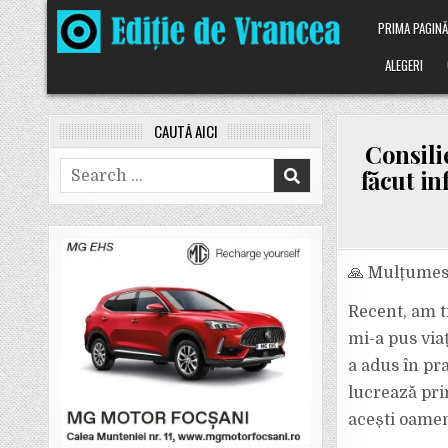
Skip
PRIMA PAGIN
to
content
ALEGERI
CAUTĂ AICI
Consili
Search
făcut in
for:
🙏 Mulțumesc
Recent, am t
mi-a pus viaț
a adus în pr
lucrează pri
acești oamen