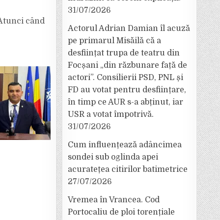
31/07/2026
Atunci când
Actorul Adrian Damian îl acuză
pe primarul Misăilă că a
desființat trupa de teatru din
Focșani „din răzbunare față de
actori”. Consilierii PSD, PNL și
FD au votat pentru desființare,
în timp ce AUR s-a abținut, iar
USR a votat împotrivă.
31/07/2026
Cum influențează adâncimea
sondei sub oglinda apei
acuratețea citirilor batimetrice
27/07/2026
Vremea în Vrancea. Cod
Portocaliu de ploi torențiale