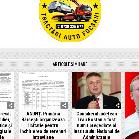
ARTICOLE SIMILARE
resă:
ANUNȚ. Primăria
Consilierul județean
ilier,
Bârsești organizează
Liviu Bostan a fost
ice și
licitație pentru
numit președinte al
gitale
închirierea de terenuri
Institutului Național de
 de
intravilane
Administrație