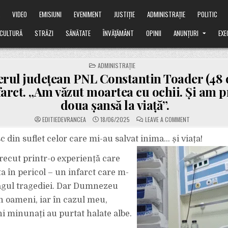
Ă
VIDEO
EMISIUNI
EVENIMENT
JUSTIȚIE
ADMINISTRAȚIE
POLITIC
CULTURĂ
STRĂZI
SĂNĂTATE
ÎNVĂȚĂMÂNT
OPINII
ANUNȚURI
EXE
POSTED
ADMINISTRAȚIE
IN
erul județean PNL Constantin Toader (48 d
farct. „Am văzut moartea cu ochii. Și am p
doua șansă la viață”.
ON
EDITIEDEVRANCEA
18/06/2025
LEAVE A COMMENT
CONSILIERUL
JUDEȚEAN
PNL
 din suflet celor care mi-au salvat inima… și viața!
CONSTANTIN
TOADER
(48
recut printr-o experiență care
DE
ANI)
a în pericol – un infarct care m-
A
FĂCUT
agul tragediei. Dar Dumnezeu
INFARCT.
„AM
VĂZUT
n oameni, iar în cazul meu,
MOARTEA
CU
i minunați au purtat halate albe.
OCHII.
ȘI