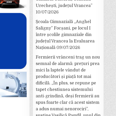
Urechești, județul Vrancea”
10/07/2026
Școala Gimnazială „Anghel
Saligny” Focșani, pe locul I
între școlile gimnaziale din
județul Vrancea la Evaluarea
Națională
09/07/2026
Fermierii vrânceni trag un nou
semnal de alarmă: prețuri prea
mici la laptele vândut de
producători și piață tot mai
dificilă. „În plus, se repune pe
tapet chestiunea sistemului
anti-grindină, deși fermierii au
spus foarte clar că acest sistem
a adus numai nenorociri”,
susține Vasilică Pamfil, unul din