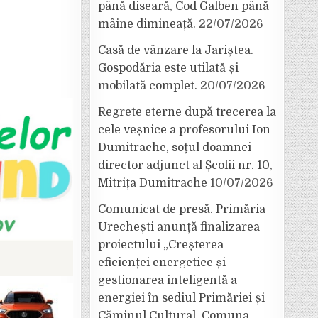
până diseară, Cod Galben până
mâine dimineață.
22/07/2026
Casă de vânzare la Jariștea.
Gospodăria este utilată și
mobilată complet.
20/07/2026
Regrete eterne după trecerea la
cele veșnice a profesorului Ion
Dumitrache, soțul doamnei
director adjunct al Școlii nr. 10,
Mitrița Dumitrache
10/07/2026
Comunicat de presă. Primăria
Urechești anunță finalizarea
proiectului „Creșterea
eficienței energetice și
gestionarea inteligentă a
energiei în sediul Primăriei și
Căminul Cultural, Comuna