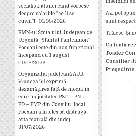
însemnat en
socialiști atunci când vorbesc
Azi pot spu
despre salariile ”ce li se
cuvin”!”
01/08/2026
sunt respecta
RMN-ul Spitalului Județean de
Trăiesc. Și n
Urgență „Sfântul Pantelimon”
Cu toată re
Focșani este din nou funcțional
Toader Con
începând cu 1 august
Consilier 
01/08/2026
Președinte 
Organizația județeană AUR
Vrancea își exprimă
dezamăgirea față de modul în
care majoritatea PSD – PNL –
FD – PMP din Consiliul local
Focșani a înțeles să distrugă
arta teatrală din județ.
31/07/2026