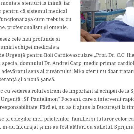
AM
 montate stenturi la inimă, iar
PRIMIT
O
sc pentru că sistemul medical
A
DOUA
ȘANSĂ
uncționat așa cum trebuie: cu
LA
VIAȚĂ”.
e, profesionalism și omenie.
esez cele mai profunde și
umiri echipei medicale a
de Urgență pentru Boli Cardiovasculare „Prof. Dr. C.C. Ili
n special domnului Dr. Andrei Carp, medic primar cardio
adevăratul sens al cuvântului! Mi-a oferit nu doar tratam
peranță și o nouă șansă.
ec cu vederea rolul extrem de important al echipei de la S
Urgență „Sf. Pantelimon” Focșani, care a intervenit rapid
responsabilitate. Fără ei, nu aș fi ajuns la București la ti
și colegilor mei, prietenilor, familiei și tuturor celor c
m-au încurajat și mi-au fost alături cu sufletul. Sprijinu