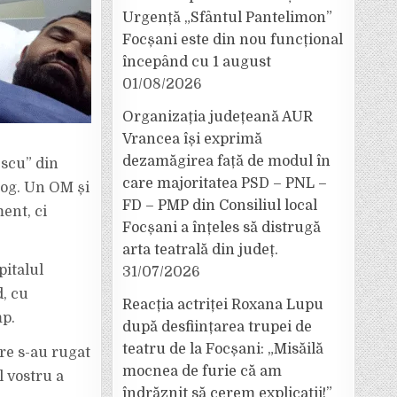
Urgență „Sfântul Pantelimon”
Focșani este din nou funcțional
începând cu 1 august
01/08/2026
Organizația județeană AUR
Vrancea își exprimă
dezamăgirea față de modul în
escu” din
care majoritatea PSD – PNL –
log. Un OM și
FD – PMP din Consiliul local
ent, ci
Focșani a înțeles să distrugă
arta teatrală din județ.
pitalul
31/07/2026
, cu
Reacția actriței Roxana Lupu
mp.
după desființarea trupei de
teatru de la Focșani: „Misăilă
are s-au rugat
mocnea de furie că am
l vostru a
îndrăznit să cerem explicații!”