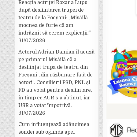
Reacția actriței Roxana Lupu
după desființarea trupei de
teatru de la Focșani: „Misăilă
mocnea de furie că am
îndrăznit să cerem explicații!”
31/07/2026
Actorul Adrian Damian îl acuză
pe primarul Misăilă că a
desființat trupa de teatru din
Focșani „din răzbunare față de
actori”. Consilierii PSD, PNL și
FD au votat pentru desființare,
în timp ce AUR s-a abținut, iar
USR a votat împotrivă.
31/07/2026
Cum influențează adâncimea
sondei sub oglinda apei