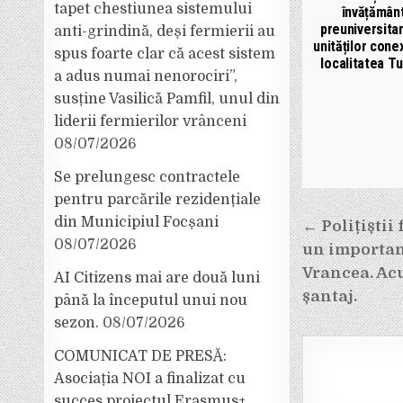
tapet chestiunea sistemului
învățămân
preuniversitar
anti-grindină, deși fermierii au
unităților cone
spus foarte clar că acest sistem
localitatea Tu
a adus numai nenorociri”,
susține Vasilică Pamfil, unul din
liderii fermierilor vrânceni
08/07/2026
Se prelungesc contractele
pentru parcările rezidențiale
Navigar
din Municipiul Focșani
← Polițiștii
în
08/07/2026
un importan
articole
Vrancea. Acu
AI Citizens mai are două luni
șantaj.
până la începutul unui nou
sezon.
08/07/2026
COMUNICAT DE PRESĂ:
Asociația NOI a finalizat cu
succes proiectul Erasmus+