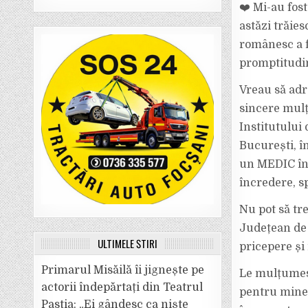
❤️ Mi-au fost
astăzi trăie
românesc a f
promptitudin
Vreau să adr
sincere mulț
Institutului 
București, î
un MEDIC în 
încredere, s
Nu pot să tr
Județean de 
ULTIMELE ȘTIRI
pricepere și 
Primarul Misăilă îi jignește pe
Le mulțumesc 
actorii îndepărtați din Teatrul
pentru mine, 
Pastia: „Ei gândesc ca niște