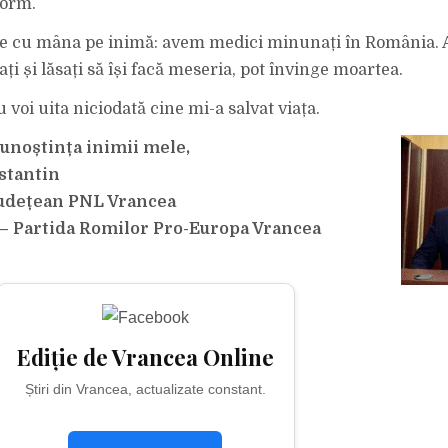
orm.
ne cu mâna pe inimă: avem medici minunați în România. 
ți și lăsați să își facă meseria, pot învinge moartea.
u voi uita niciodată cine mi-a salvat viața.
cunoștința inimii mele,
stantin
Județean PNL Vrancea
– Partida Romilor Pro-Europa Vrancea
Ediție de Vrancea Online
Știri din Vrancea, actualizate constant.