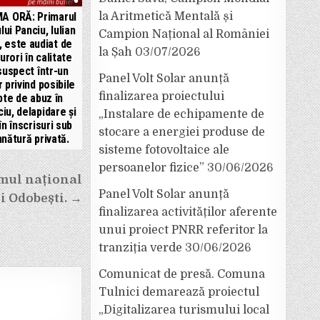
A ORĂ: Primarul
la Aritmetică Mentală și
lui Panciu, Iulian
Campion Național al României
, este audiat de
la Șah
03/07/2026
urori în calitate
suspect într-un
Panel Volt Solar anunță
 privind posibile
finalizarea proiectului
pte de abuz în
ciu, delapidare și
„Instalare de echipamente de
în înscrisuri sub
stocare a energiei produse de
nătură privată.
sisteme fotovoltaice ale
persoanelor fizice”
30/06/2026
umul național
Panel Volt Solar anunță
i Odobești. →
finalizarea activităților aferente
unui proiect PNRR referitor la
tranziția verde
30/06/2026
Comunicat de presă. Comuna
Tulnici demarează proiectul
„Digitalizarea turismului local