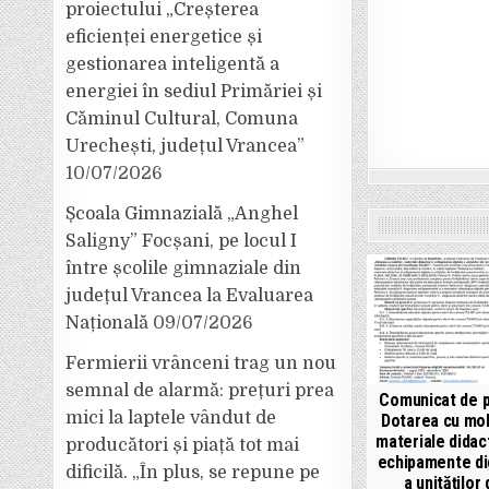
proiectului „Creșterea
eficienței energetice și
gestionarea inteligentă a
energiei în sediul Primăriei și
Căminul Cultural, Comuna
Urechești, județul Vrancea”
10/07/2026
Școala Gimnazială „Anghel
Saligny” Focșani, pe locul I
între școlile gimnaziale din
județul Vrancea la Evaluarea
Națională
09/07/2026
Fermierii vrânceni trag un nou
semnal de alarmă: prețuri prea
Comunicat de p
mici la laptele vândut de
Dotarea cu mob
materiale didact
producători și piață tot mai
echipamente di
dificilă. „În plus, se repune pe
a unităților