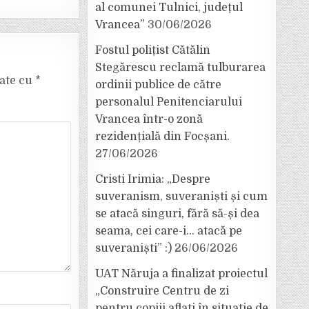
al comunei Tulnici, județul
Vrancea”
30/06/2026
Fostul polițist Cătălin
Stegărescu reclamă tulburarea
cate cu
*
ordinii publice de către
personalul Penitenciarului
Vrancea într-o zonă
rezidențială din Focșani.
27/06/2026
Cristi Irimia: „Despre
suveranism, suveraniști și cum
se atacă singuri, fără să-și dea
seama, cei care-i… atacă pe
suveraniști” :)
26/06/2026
UAT Năruja a finalizat proiectul
„Construire Centru de zi
pentru copiii aflați în situație de