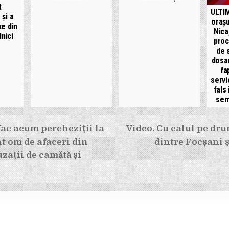
t
ULTIM
 și a
orașu
xe din
Nica
lnici
proc
de 
dosar
fa
servi
fals 
sem
e
 fac acum percheziții la
Video. Cu calul pe dr
t om de afaceri din
dintre Focșani ș
zații de camătă și