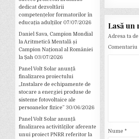
dedicat dezvoltării
competențelor formatorilor în
educația adulților
07/07/2026
Lasă un 
Daniel Sava, Campion Mondial
Adresa ta de 
la Aritmetică Mentală și
Comentariu
Campion Național al României
la Șah
03/07/2026
Panel Volt Solar anunță
finalizarea proiectului
„Instalare de echipamente de
stocare a energiei produse de
sisteme fotovoltaice ale
persoanelor fizice”
30/06/2026
Panel Volt Solar anunță
finalizarea activităților aferente
Nume
*
unui proiect PNRR referitor la