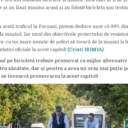
e oricum foloseau biciclete și înainte. Relevant ar fi de 
e și-au lăsat mașina acasă și au folosit bicicleta sau troti
 arată traficul în Focșani, putem deduce ușor că 99% din
la mașină. Iar unul din obiectivele proiectului de resiste
ru: ca un mare număr de șoferi să treacă de la mașini la bi
istici oficiale la acest capitol!
(Cristi IRIMIA)
sul pe bicicletă trebuie promovat ca mijloc alternati
ru sănătate, dar și pentru a avea un oraș mai puțin po
ă se încearcă promovarea la acest capitol!