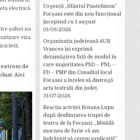
știut numărul
Urgență „Sfântul Pantelimon”
neta electrică
Focșani este din nou funcțional
începând cu 1 august
tre șoferi nu
01/08/2026
matizare viza
Organizația județeană AUR
cicletă.
Vrancea își exprimă
dezamăgirea față de modul în
care majoritatea PSD – PNL –
v extrem de
FD – PMP din Consiliul local
luat. Aici
Focșani a înțeles să distrugă
arta teatrală din județ.
31/07/2026
Reacția actriței Roxana Lupu
după desființarea trupei de
teatru de la Focșani: „Misăilă
mocnea de furie că am
îndrăznit să cerem explicații!”