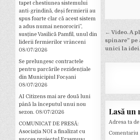
tapet chestiunea sistemului
anti-grindină, deși fermierii au
spus foarte clar că acest sistem
a adus numai nenorociri”,
Navigar
← Video. A p
susține Vasilică Pamfil, unul din
spinare” pe
liderii fermierilor vrânceni
în
unici la idei
08/07/2026
articole
Se prelungesc contractele
pentru parcările rezidențiale
din Municipiul Focșani
08/07/2026
AI Citizens mai are două luni
până la începutul unui nou
Lasă un 
sezon.
08/07/2026
Adresa ta de 
COMUNICAT DE PRESĂ:
Asociația NOI a finalizat cu
Comentariu
succes proiectul Erasmus+