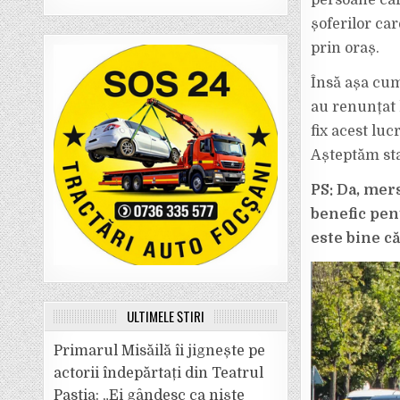
persoane car
șoferilor car
prin oraș.
Însă așa cum
au renunțat 
fix acest luc
Așteptăm stat
PS: Da, mer
benefic pent
este bine c
ULTIMELE ȘTIRI
Primarul Misăilă îi jignește pe
actorii îndepărtați din Teatrul
Pastia: „Ei gândesc ca niște