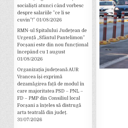
socialiști atunci când vorbesc
despre salariile ”ce li se
cuvin”!”
01/08/2026
RMN-ul Spitalului Județean de
Urgență „Sfântul Pantelimon”
Focșani este din nou funcțional
începând cu 1 august
01/08/2026
Organizația județeană AUR
Vrancea își exprimă
dezamăgirea față de modul în
care majoritatea PSD – PNL –
FD – PMP din Consiliul local
Focșani a înțeles să distrugă
arta teatrală din județ.
31/07/2026