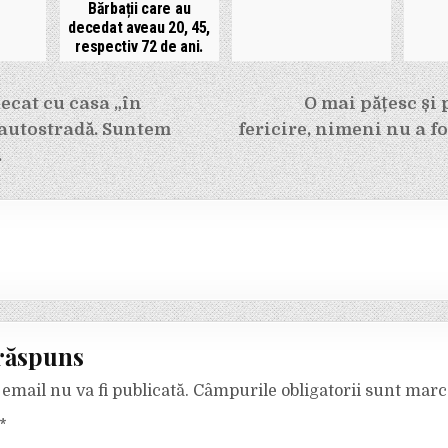
Bărbații care au
decedat aveau 20, 45,
respectiv 72 de ani.
e
lecat cu casa „în
O mai pățesc și p
 autostradă. Suntem
fericire, nimeni nu a fo
.
răspuns
email nu va fi publicată.
Câmpurile obligatorii sunt mar
*