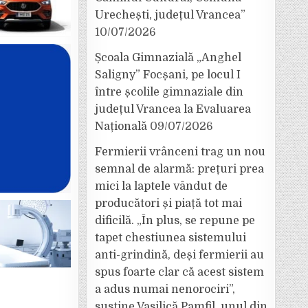
Urechești, județul Vrancea”
10/07/2026
Școala Gimnazială „Anghel
Saligny” Focșani, pe locul I
între școlile gimnaziale din
județul Vrancea la Evaluarea
Națională
09/07/2026
Fermierii vrânceni trag un nou
semnal de alarmă: prețuri prea
mici la laptele vândut de
producători și piață tot mai
dificilă. „În plus, se repune pe
tapet chestiunea sistemului
anti-grindină, deși fermierii au
spus foarte clar că acest sistem
a adus numai nenorociri”,
susține Vasilică Pamfil, unul din