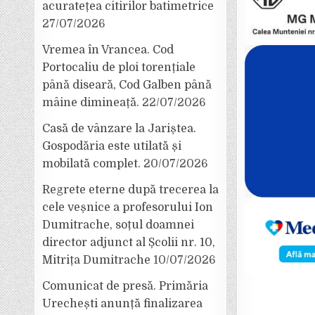
acuratețea citirilor batimetrice
27/07/2026
Vremea în Vrancea. Cod
Portocaliu de ploi torențiale
până diseară, Cod Galben până
mâine dimineață.
22/07/2026
Casă de vânzare la Jariștea.
Gospodăria este utilată și
mobilată complet.
20/07/2026
Regrete eterne după trecerea la
cele veșnice a profesorului Ion
Dumitrache, soțul doamnei
director adjunct al Școlii nr. 10,
Mitrița Dumitrache
10/07/2026
Comunicat de presă. Primăria
Urechești anunță finalizarea