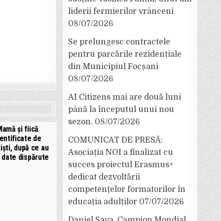
liderii fermierilor vrânceni
08/07/2026
Se prelungesc contractele
pentru parcările rezidențiale
din Municipiul Focșani
08/07/2026
AI Citizens mai are două luni
până la începutul unui nou
sezon.
08/07/2026
amă și fiică
dentificate de
COMUNICAT DE PRESĂ:
țiști, după ce au
Asociația NOI a finalizat cu
 date dispărute
succes proiectul Erasmus+
dedicat dezvoltării
competențelor formatorilor în
educația adulților
07/07/2026
Daniel Sava, Campion Mondial