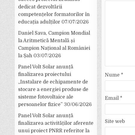
dedicat dezvoltării
competențelor formatorilor în
educația adulților
07/07/2026
Daniel Sava, Campion Mondial
la Aritmetică Mentală și
Campion Național al României
la Șah
03/07/2026
Panel Volt Solar anunță
finalizarea proiectului
Nume
*
„Instalare de echipamente de
stocare a energiei produse de
sisteme fotovoltaice ale
Email
*
persoanelor fizice”
30/06/2026
Panel Volt Solar anunță
Site web
finalizarea activităților aferente
unui proiect PNRR referitor la