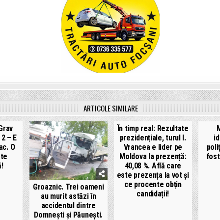
ARTICOLE SIMILARE
Grav
În timp real: Rezultate
M
 2 – E
prezidențiale, turul I.
i
ac. O
Vrancea e lider pe
poli
ste
Moldova la prezență:
fost
ă!
40,08 %. Află care
este prezența la vot și
ce procente obțin
Groaznic. Trei oameni
candidații!
au murit astăzi în
accidentul dintre
Domnești și Păunești.