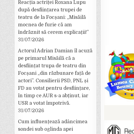
Reacția actriței Roxana Lupu
după desființarea trupei de
teatru de la Focșani: „Misăilă
mocnea de furie că am
îndrăznit să cerem explicații!”
31/07/2026
Actorul Adrian Damian îl acuză
pe primarul Misăilă că a
desființat trupa de teatru din
Focșani „din răzbunare față de
actori”. Consilierii PSD, PNL și
FD au votat pentru desființare,
în timp ce AUR s-a abținut, iar
USR a votat împotrivă.
31/07/2026
Cum influențează adâncimea
sondei sub oglinda apei