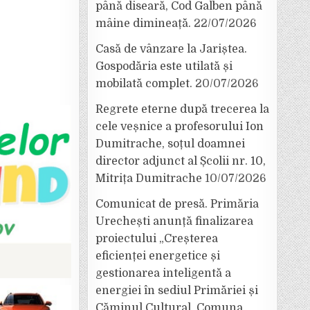
până diseară, Cod Galben până
mâine dimineață.
22/07/2026
Casă de vânzare la Jariștea.
Gospodăria este utilată și
mobilată complet.
20/07/2026
Regrete eterne după trecerea la
cele veșnice a profesorului Ion
Dumitrache, soțul doamnei
director adjunct al Școlii nr. 10,
Mitrița Dumitrache
10/07/2026
Comunicat de presă. Primăria
Urechești anunță finalizarea
proiectului „Creșterea
eficienței energetice și
gestionarea inteligentă a
energiei în sediul Primăriei și
Căminul Cultural, Comuna