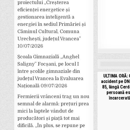
proiectului „Creșterea
eficienței energetice și
gestionarea inteligentă a
energiei în sediul Primăriei și
Căminul Cultural, Comuna
Urechești, județul Vrancea”
10/07/2026
Școala Gimnazială „Anghel
Saligny” Focșani, pe locul I
între școlile gimnaziale din
ULTIMA ORĂ: 
județul Vrancea la Evaluarea
accident pe DN
Națională
09/07/2026
85, lângă Cerd
persoană e
Fermierii vrânceni trag un nou
încarcerat
semnal de alarmă: prețuri prea
mici la laptele vândut de
producători și piață tot mai
dificilă. „În plus, se repune pe