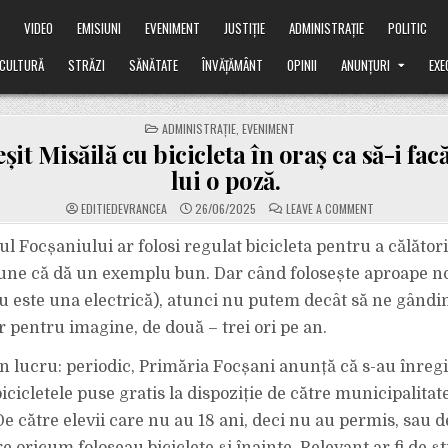
Ă
VIDEO
EMISIUNI
EVENIMENT
JUSTIȚIE
ADMINISTRAȚIE
POLITIC
CULTURĂ
STRĂZI
SĂNĂTATE
ÎNVĂȚĂMÂNT
OPINII
ANUNȚURI
EXE
POSTED
ADMINISTRAȚIE
,
EVENIMENT
IN
eșit Misăilă cu bicicleta în oraș ca să-i fa
lui o poză.
ON
EDITIEDEVRANCEA
26/06/2025
LEAVE A COMMENT
FOTO:
A
IEȘIT
 Focșaniului ar folosi regulat bicicleta pentru a călători
MISĂILĂ
CU
une că dă un exemplu bun. Dar când folosește aproape n
BICICLETA
ÎN
u este una electrică), atunci nu putem decât să ne gândi
ORAȘ
CA
r pentru imagine, de două – trei ori pe an.
SĂ-
I
FACĂ
OAMENII
un lucru: periodic, Primăria Focșani anunță că s-au înregi
LUI
O
bicicletele puse gratis la dispoziție de către municipalitate.
POZĂ.
De către elevii care nu au 18 ani, deci nu au permis, sau d