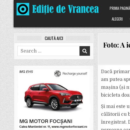
Skip
PRIMA PAGIN
to
content
ALEGERI
CAUTĂ AICI
Foto: A i
Search
for:
Dacă primarul
am putea sp
mașina (și n
bicicleta doa
Și mai este 
călătorii cu 
înregistrat. 