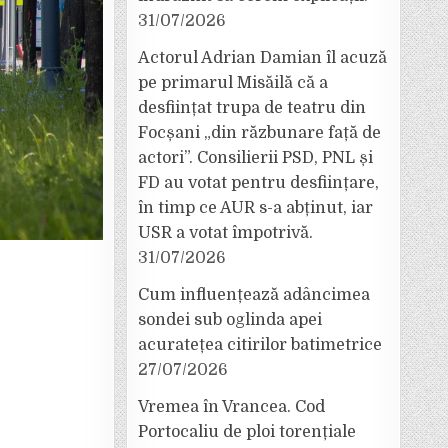
31/07/2026
Actorul Adrian Damian îl acuză
pe primarul Misăilă că a
desființat trupa de teatru din
Focșani „din răzbunare față de
actori”. Consilierii PSD, PNL și
FD au votat pentru desființare,
în timp ce AUR s-a abținut, iar
USR a votat împotrivă.
31/07/2026
Cum influențează adâncimea
sondei sub oglinda apei
acuratețea citirilor batimetrice
27/07/2026
Vremea în Vrancea. Cod
Portocaliu de ploi torențiale