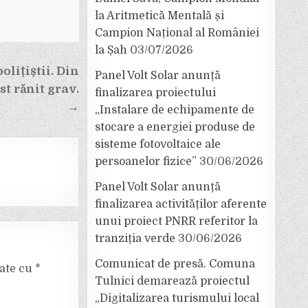
la Aritmetică Mentală și
Campion Național al României
la Șah
03/07/2026
olițiștii. Din
Panel Volt Solar anunță
st rănit grav.
finalizarea proiectului
→
„Instalare de echipamente de
stocare a energiei produse de
sisteme fotovoltaice ale
persoanelor fizice”
30/06/2026
Panel Volt Solar anunță
finalizarea activităților aferente
unui proiect PNRR referitor la
tranziția verde
30/06/2026
Comunicat de presă. Comuna
cate cu
*
Tulnici demarează proiectul
„Digitalizarea turismului local