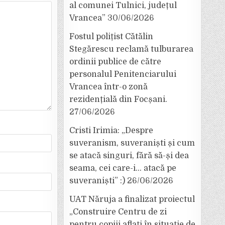
al comunei Tulnici, județul
Vrancea”
30/06/2026
Fostul polițist Cătălin
Stegărescu reclamă tulburarea
ordinii publice de către
personalul Penitenciarului
Vrancea într-o zonă
rezidențială din Focșani.
27/06/2026
Cristi Irimia: „Despre
suveranism, suveraniști și cum
se atacă singuri, fără să-și dea
seama, cei care-i… atacă pe
suveraniști” :)
26/06/2026
UAT Năruja a finalizat proiectul
„Construire Centru de zi
pentru copiii aflați în situație de