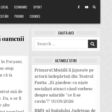
LOCAL
ECONOMIC
SPORT
CUTĂRI
PROMO
COOKIES
CAUTĂ AICI
că oamenii
Search
for:
ULTIMELE ȘTIRI
 în Focșani,
on-stop
Primarul Misăilă îi jignește pe
m că ia
actorii îndepărtați din Teatrul
Pastia: „Ei gândesc ca niște
socialiști atunci când vorbesc
strat mii de
despre salariile ”ce li se
 Da, s-or fi
cuvin”!”
01/08/2026
e alte
RMN-ul Spitalului Județean de