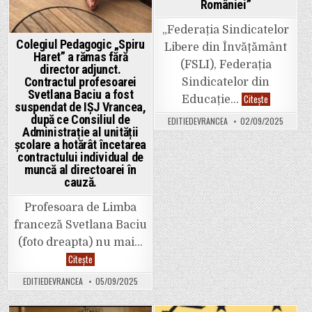
României”
„Federația Sindicatelor
Colegiul Pedagogic „Spiru
Libere din Învățământ
Haret” a rămas fără
(FSLI), Federația
director adjunct.
Contractul profesoarei
Sindicatelor din
Svetlana Baciu a fost
Sindicatele
Citește
Educație…
suspendat de IȘJ Vrancea,
din
învățământ:
după ce Consiliul de
EDITIEDEVRANCEA
02/09/2025
„Pe
Administrație al unității
8
septembrie
școlare a hotărât încetarea
vom
contractului individual de
ieși
muncă al directoarei în
în
stradă
cauză.
pentru
viitorul
educației
Profesoara de Limba
și
pentru
franceză Svetlana Baciu
viitorul
(foto dreapta) nu mai…
României”
Colegiul
Citește
Pedagogic
„Spiru
EDITIEDEVRANCEA
05/09/2025
Haret”
a
rămas