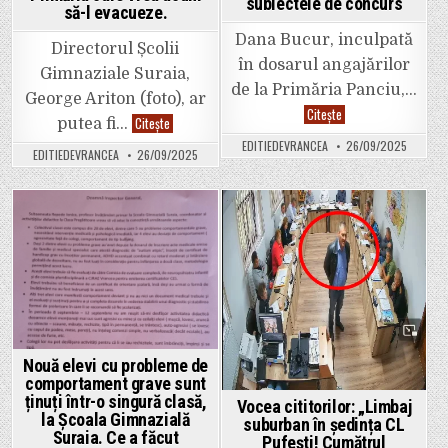
subiectele de concurs
să-l evacueze.
de
vârstă
fragedă
Dana Bucur, inculpată
Directorul Școlii
Paracetamol
din
în dosarul angajărilor
Gimnaziale Suraia,
niciun
motiv.
de la Primăria Panciu,…
George Ariton (foto), ar
Împărțiți
Dana
Citește
vaccinul
Directorul
Citește
putea fi…
Bucur,
ROR
Școlii
inculpată
în
EDITIEDEVRANCEA
26/09/2025
Gimnaziale
în
trei
EDITIEDEVRANCEA
26/09/2025
Suraia,
dosarul
doze
George
angajărilor
total
Ariton,
de
separate
stă
la
(nu
de
Primăria
amestecate!)”
20
Posted
Posted
Panciu
de
a
ani
in
in
postat
în
pe
Casa
FB
specialistului,
rechizitoriul
cu
cu
doar
transcrierea
29
înregistrărilor
de
audio
lei
în
Nouă elevi cu probleme de
chirie.
care
„Fostul
comportament grave sunt
primarul
primar
Mărăscu
ținuți într-o singură clasă,
Vocea cititorilor: „Limbaj
i-
discută
la Școala Gimnazială
a
suburban în ședința CL
despre
făcut
Suraia. Ce a făcut
subiectele
Pufești! Cumătrul
un