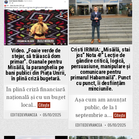
–
obținut
Habarnilă
în
spune
noiembrie
Posted
Posted
că
2023,
a
in
in
avea
sunat
valabilitate
pe
doi
20
ani
august
de
exista
zile
încă
și
din
oricum
Cristi IRIMIA: „Misăilă, stai
Video. „Foaie verde de
anul
nu
2023.
jos” Nota 4!” Lecție de
se
stejar, să trăiască dom
Avem
regăsea
gândire critică, logică,
primar”. Osanale pentru
dovada!
printre
persuasiune, manipulare și
Misăilă, la paranghelia pe
Joac-
avizele
o
solicitate
comunicare pentru
bani publici din Piața Unirii,
pe
de
primarul Habarnailă”. Punct
în plină criză bugetară.
asta,
Primăria
cu punct, îi desființăm
primare!
Focșani!”
minciunile.
În plină criză financiară
națională și cu un buget
Așa cum am anunțat
Video.
Citește
local…
public, de la 1
„Foaie
verde
Cristi
EDITIEDEVRANCEA
05/10/2025
Citește
septembrie a….
de
IRIMIA:
stejar,
„Misăilă,
să
EDITIEDEVRANCEA
05/10/2025
stai
trăiască
jos”
dom
Nota
primar”.