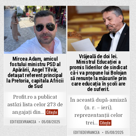
echipamente
la
digitale
Broșteni,
a
consilier
unităților
local,
de
s-
Posted
Posted
învățământ
a
preuniversitar
plâns
in
in
la
Poliție
că
i-
am
publicat
poza
Vrăjeală de doi lei.
cu
Mircea Adam, amicul
perdelele
Ministrul Educației a
din
fostului ministru PSD al
promis liderilor de sindicat
casă,
Apărării, Angel Tîlvăr,
în
că-i va propune lui Bolojan
detașat referent principal
loc
să renunțe la măsurile prin
să
la Pretoria, capitala Africii
care educația în școli are
zică
de Sud
merci
de suferit.
că
a
Profit.ro a publicat
fost
În această după-amiază
făcut
astăzi lista celor 273 de
celebru
(n. r. – ieri),
în
Mircea
Citește
angajați din…
județ.
reprezentanții celor
Adam,
amicul
EDITIEDEVRANCEA
05/08/2025
Vrăjeală
Citește
trei…
fostului
de
ministru
doi
PSD
EDITIEDEVRANCEA
05/08/2025
lei.
al