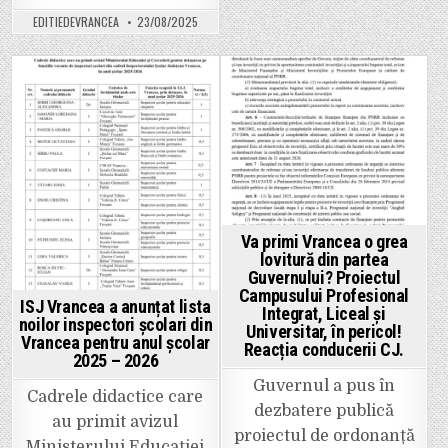
a
făcut
EDITIEDEVRANCEA
23/08/2025
o
românească.
După
ce
i-
a
Posted
Posted
ieșit
șoferul
in
in
la
pensie,
l-
a
reangajat
consilier
personal.
Dulhan
este
Va primi Vrancea o grea
tatăl
lovitură din partea
fostei
șefe
Guvernului? Proiectul
de
Campusului Profesional
la
ISJ Vrancea a anunțat lista
Integrat, Liceal și
Urbanism,
noilor inspectori școlari din
Andreea
Universitar, în pericol!
Cherciu.
Vrancea pentru anul școlar
Reacția conducerii CJ.
2025 – 2026
Guvernul a pus în
Cadrele didactice care
dezbatere publică
au primit avizul
proiectul de ordonanță
Ministerului Educației