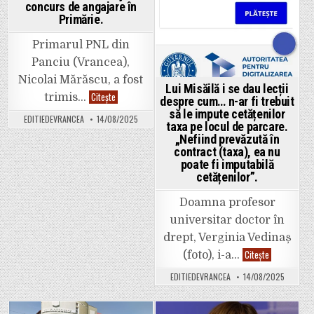
și
Gugești,
concurs de angajare în
simplu
Vidra
nu
Primărie.
și
înțelege
Haret.
ce
caută
Primarul PNL din
acolo!”
Panciu (Vrancea),
Nicolai Mărăscu, a fost
Lui Misăilă i se dau lecții
Exclusiv:
Citește
trimis…
despre cum… n-ar fi trebuit
Nicolai
să le impute cetățenilor
Mărăscu,
EDITIEDEVRANCEA
14/08/2025
primarul
taxa pe locul de parcare.
PNL
„Nefiind prevăzută în
al
orașului
contract (taxa), ea nu
Panciu,
poate fi imputabilă
a
cetățenilor”.
fost
trimis
în
Doamna profesor
judecată
pentru
universitar doctor în
corupție.
Este
drept, Verginia Vedinaș
acuzat
că
Lui
Citește
(foto), i-a…
a
Misăilă
aranjat
i
EDITIEDEVRANCEA
14/08/2025
un
se
concurs
dau
de
lecții
angajare
despre