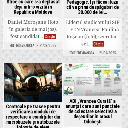
Stroe cu care s-a deplasat
Pedagogic. Își făcea iluzii
deja într-o vizită în
că va primi despăgubiri de
Republica Moldova
30.000 de lei…
Daniel Moroșanu (foto
Liderul sindicatului SIP
în galeria de mai jos),
– FEN Vrancea, Paulina
Daniel
Citește
fost candidat…
Roșcan (foto), secretar-
Moroșanu
Paulina
de
Citește
șef…
EDITIEDEVRANCEA
21/09/2025
Roșcan,
la
lider
Vidra,
EDITIEDEVRANCEA
21/09/2025
de
reactivat
sindicat
de
SIP-
o
FEN
grupare
Vrancea,
din
a
PNL
Posted
Posted
pierdut
Vrancea.
procesul
A
in
in
intentat
intrat
mai
în
multor
echipa
profesori
Ionuț
de
Filimon
ADI „Vrancea Curată” a
la
–
anunțat care sunt punctele
Controale pe trasee pentru
Pedagogic.
Norocel
Își
Pompiliu
de colectare selectivă a
verificarea modului de
făcea
Stroe
deșeurilor în orașul
respectare a condițiilor din
iluzii
cu
că
Odobești
care
microbuzele și autobuzele
va
s-
folosite de elevi