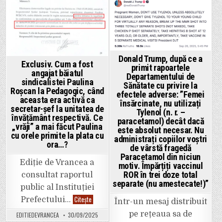
ipocriziei
de
în
ieri
scandalul
Posted
Posted
de
pierderii
la
finanțării
in
in
Mărășești.
pentru
campusul
universitar.
Vă
Donald Trump, după ce a
spunem
Exclusiv. Cum a fost
noi
primit rapoartele
ce
angajat băiatul
Departamentului de
s-
sindicalistei Paulina
a
Sănătate cu privire la
Roșcan la Pedagogic, când
întâmplat
efectele adverse: ”Femei
de
aceasta era activă ca
însărcinate, nu utilizați
fapt!
secretar-șef la unitatea de
Eșec
Tylenol (n. r. –
al
învățământ respectivă. Ce
paracetamol) decât dacă
alianței
„vrăji” a mai făcut Paulina
este absolut necesar. Nu
PSD-
cu orele primite la plata cu
PNL!
administrați copiilor voștri
ora…?
de vârstă fragedă
Paracetamol din niciun
Ediție de Vrancea a
motiv. Împărțiți vaccinul
ROR în trei doze total
consultat raportul
separate (nu amestecate!)”
public al Instituției
Exclusiv.
Citește
Prefectului…
Într-un mesaj distribuit
Cum
a
pe rețeaua sa de
EDITIEDEVRANCEA
30/09/2025
fost