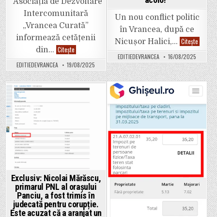
Asociația de Dezvoltare
Intercomunitară
Un nou conflict politic
„Vrancea Curată”
în Vrancea, după ce
informează cetățenii
Dragoș
Citește
Nicușor Halici,…
Ciobota
Comunicat
Citește
din…
în
de
EDITIEDEVRANCEA
16/08/2025
scandal
presă.
EDITIEDEVRANCEA
19/08/2025
microbu
ADI
achiziți
Vrancea
la
Curată
suprapr
a
„Nu-
demarat
mi
licitația
Posted
Posted
pot
pentru
da
atribuirea
in
in
încă
contractului
seama
de
dacă
delegare
președi
a
ales
gestiunii
al
activității
CJ
de
Vrancea
colectare
Nicușor
și
Halici,
transport
Exclusiv: Nicolai Mărăscu,
este
a
total
primarul PNL al orașului
deșeurilor
incompe
municipale
Panciu, a fost trimis în
mincino
din
judecată pentru corupție.
sau
zonele
pur
Adjud,
Este acuzat că a aranjat un