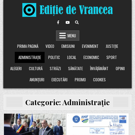
Skip
to
content
MENU
PRIMA PAGINĂ
VIDEO
EMISIUNI
EVENIMENT
JUSTIȚIE
ADMINISTRAȚIE
POLITIC
LOCAL
ECONOMIC
SPORT
ALEGERI
CULTURĂ
STRĂZI
SĂNĂTATE
ÎNVĂȚĂMÂNT
OPINII
ANUNȚURI
EXECUTĂRI
PROMO
COOKIES
Categorie:
Administrație
Posted
Posted
in
in