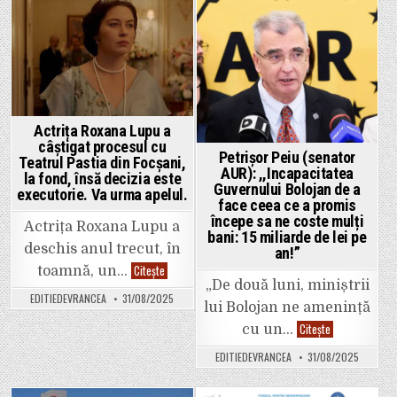
fără
director
adjunct.
Posted
Posted
Contractul
profesoarei
in
in
Svetlana
Baciu
a
fost
suspendat
de
IȘJ
Actrița Roxana Lupu a
Vrancea,
câștigat procesul cu
după
Petrișor Peiu (senator
ce
Teatrul Pastia din Focșani,
AUR): ,,Incapacitatea
Consiliul
la fond, însă decizia este
de
Guvernului Bolojan de a
executorie. Va urma apelul.
Administrație
face ceea ce a promis
al
unității
începe sa ne coste mulți
Actrița Roxana Lupu a
școlare
bani: 15 miliarde de lei pe
a
deschis anul trecut, în
an!”
hotărât
încetarea
Actrița
Citește
toamnă, un…
contractului
Roxana
„De două luni, miniștrii
individual
Lupu
EDITIEDEVRANCEA
31/08/2025
de
a
lui Bolojan ne amenință
muncă
câștigat
al
procesul
Petrișor
Citește
cu un…
directoarei
cu
Peiu
în
Teatrul
(senator
cauză.
EDITIEDEVRANCEA
31/08/2025
Pastia
AUR):
din
,,Incapacitatea
Focșani,
Guvernului
la
Bolojan