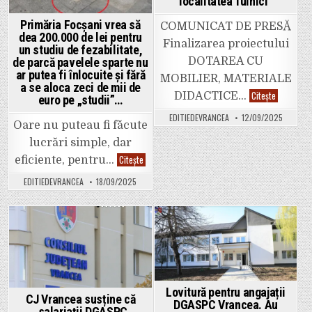
localitatea Tulnici”
Primăria Focșani vrea să
COMUNICAT DE PRESĂ
dea 200.000 de lei pentru
Finalizarea proiectului
un studiu de fezabilitate,
DOTAREA CU
de parcă pavelele sparte nu
ar putea fi înlocuite și fără
MOBILIER, MATERIALE
a se aloca zeci de mii de
Comunicat
Citește
DIDACTICE…
euro pe „studii”…
de
presă.
EDITIEDEVRANCEA
12/09/2025
Finalizare
Oare nu puteau fi făcute
proiectulu
„Dotarea
lucrări simple, dar
cu
mobilier,
Primăria
Citește
eficiente, pentru…
materiale
Focșani
didactice
vrea
EDITIEDEVRANCEA
18/09/2025
și
să
echipamen
dea
digitale
200.000
a
de
unităților
lei
de
pentru
Posted
Posted
învățământ
un
preunivers
studiu
in
in
și
de
a
fezabilitate,
unităților
de
conexe
parcă
Lovitură pentru angajații
din
pavelele
CJ Vrancea susține că
localitatea
sparte
DGASPC Vrancea. Au
„salariații DGASPC