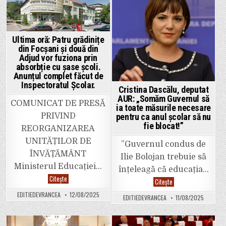
în
cum…
Primărie.
n-
Posted
Posted
ar
fi
in
in
trebuit
să
Ultima oră: Patru grădinițe
le
impute
din Focșani și două din
cetățenilor
Adjud vor fuziona prin
taxa
absorbție cu șase școli.
pe
locul
Anunțul complet făcut de
de
Inspectoratul Școlar.
parcare.
Cristina Dascălu, deputat
„Nefiind
AUR: „Somăm Guvernul să
prevăzută
COMUNICAT DE PRESĂ
ia toate măsurile necesare
în
contract
pentru ca anul școlar să nu
PRIVIND
(taxa),
fie blocat!”
ea
REORGANIZAREA
nu
poate
UNITĂȚILOR DE
”Guvernul condus de
fi
imputabilă
ÎNVĂȚĂMÂNT
Ilie Bolojan trebuie să
cetățenilor”.
Ministerul Educației…
înțeleagă că educația…
Ultima
Citește
Cristina
Citește
oră:
Dascălu,
Patru
deputat
EDITIEDEVRANCEA
12/08/2025
grădinițe
EDITIEDEVRANCEA
11/08/2025
AUR:
din
„Somăm
Focșani
Guvernul
și
să
două