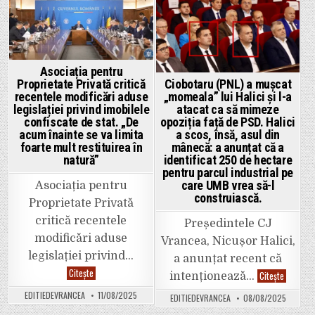
ia
din
toate
Posted
Posted
Adjud
măsurile
vor
necesare
in
in
fuziona
pentru
prin
ca
absorbție
anul
cu
școlar
șase
Asociația pentru
să
școli.
nu
Proprietate Privată critică
Ciobotaru (PNL) a mușcat
Anunțul
fie
recentele modificări aduse
„momeala” lui Halici și l-a
complet
blocat!”
făcut
legislației privind imobilele
atacat ca să mimeze
de
confiscate de stat. „De
opoziția față de PSD. Halici
Inspectoratul
acum înainte se va limita
a scos, însă, asul din
Școlar.
foarte mult restituirea în
mânecă: a anunțat că a
natură”
identificat 250 de hectare
pentru parcul industrial pe
care UMB vrea să-l
Asociația pentru
construiască.
Proprietate Privată
critică recentele
Președintele CJ
modificări aduse
Vrancea, Nicușor Halici,
legislației privind…
a anunțat recent că
Asociația
Citește
Ciobotar
Citește
intenționează…
pentru
(PNL)
Proprietate
a
EDITIEDEVRANCEA
11/08/2025
EDITIEDEVRANCEA
08/08/2025
Privată
mușcat
critică
„momeal