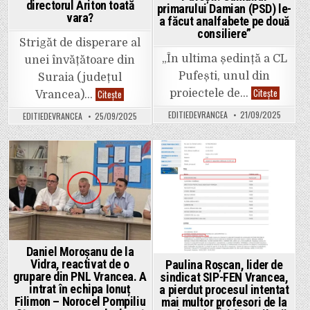
de
directorul Ariton toată
primarului Damian (PSD) le-
contract
concurs
fals”,
vara?
a făcut analfabete pe două
susține
consiliere”
Primăria
Strigăt de disperare al
care
vrea
„În ultima ședință a CL
unei învățătoare din
acum
să-
Pufești, unul din
Suraia (județul
l
evacueze.
Vocea
Citește
Nouă
proiectele de…
Citește
Vrancea)…
cititorilor
elevi
„Limbaj
cu
EDITIEDEVRANCEA
21/09/2025
EDITIEDEVRANCEA
25/09/2025
suburban
probleme
în
de
ședința
comportament
CL
grave
Pufești!
sunt
Cumătrul
ținuți
Posted
Posted
primarulu
într-
Damian
o
in
in
(PSD)
singură
le-
clasă,
a
la
făcut
Școala
analfabe
Gimnazială
pe
Suraia.
două
Ce
Daniel Moroșanu de la
consilier
a
Vidra, reactivat de o
Paulina Roșcan, lider de
făcut
directorul
grupare din PNL Vrancea. A
sindicat SIP-FEN Vrancea,
Ariton
intrat în echipa Ionuț
a pierdut procesul intentat
toată
vara?
Filimon – Norocel Pompiliu
mai multor profesori de la