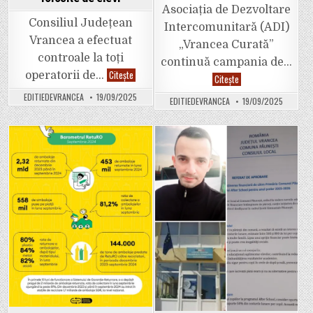
primi
a
Asociația de Dezvoltare
despăgubiri
deplasat
de
deja
Consiliul Județean
Intercomunitară (ADI)
30.000
într-
de
o
Vrancea a efectuat
„Vrancea Curată”
lei…
vizită
în
controale la toți
continuă campania de…
Republica
Controale
Moldova
Citește
operatorii de…
ADI
Citește
pe
„Vrancea
trasee
Curată”
EDITIEDEVRANCEA
19/09/2025
pentru
EDITIEDEVRANCEA
19/09/2025
a
verificarea
anunțat
modului
care
de
sunt
respectare
punctele
a
de
Posted
Posted
condițiilor
colectare
din
selectivă
in
in
microbuzele
a
și
deșeurilor
autobuzele
în
folosite
orașul
de
Odobești
elevi