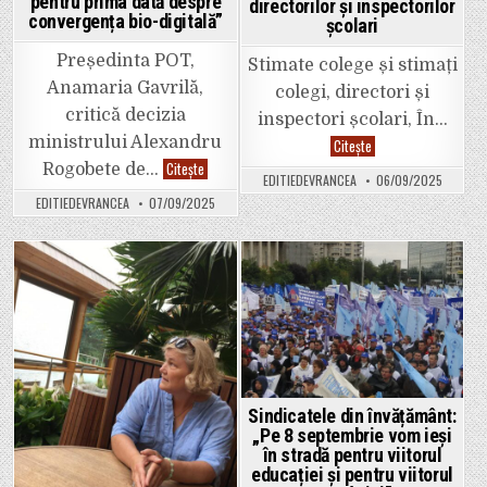
card
pentru prima dată despre
directorilor și inspectorilor
doar
convergența bio-digitală”
școlari
1000
de
lei!”,
Președinta POT,
Stimate colege și stimați
a
spus
Anamaria Gavrilă,
colegi, directori și
un
angajat
critică decizia
inspectori școlari, În…
al
instituției
ministrului Alexandru
Mesajul
Citește
sindicaliștilor
Anamaria
Citește
Rogobete de…
din
EDITIEDEVRANCEA
06/09/2025
Gavrilă
educație
(POT):
adresat
EDITIEDEVRANCEA
07/09/2025
„Ministrul
directorilor
Sănătății
și
află
inspectorilor
pentru
școlari
prima
dată
Posted
Posted
despre
convergența
in
in
bio-
digitală”
Sindicatele din învățământ:
„Pe 8 septembrie vom ieși
în stradă pentru viitorul
educației și pentru viitorul