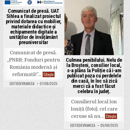
vrea
campus
să-
universitar
l
din
Posted
Posted
Comunicat de presă. UAT
construi
Vrancea
Sihlea a finalizat proiectul
in
in
privind dotarea cu mobilier,
materiale didactice și
echipamente digitale a
unităților de învățământ
preuniversitar
Comunicat de presă.
Culmea penibilului. Nelu de
„PNRR: Fonduri pentru
la Broșteni, consilier local,
România modernă și
s-a plâns la Poliție că i-am
Comunicat
Citește
reformată!”…
publicat poza cu perdelele
de
din casă, în loc să zică
presă.
EDITIEDEVRANCEA
07/08/2025
UAT
merci că a fost făcut
Sihlea
celebru în județ.
a
finalizat
proiectul
Consilierul local Ion
privind
dotarea
Ioniță (foto), cel care
cu
mobilier,
Culmea
Citește
ceruse să nu…
materiale
penibilulu
didactice
Nelu
EDITIEDEVRANCEA
05/08/2025
și
de