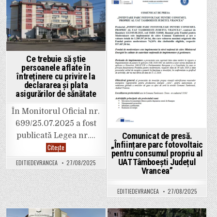
fond,
de
însă
a
Posted
Posted
decizia
face
este
ceea
in
in
executorie.
ce
Va
a
urma
promis
apelul.
începe
sa
Ce trebuie să știe
ne
persoanele aflate în
coste
mulți
întreținere cu privire la
bani:
declararea și plata
15
asigurărilor de sănătate
miliarde
de
lei
În Monitorul Oficial nr.
pe
an!”
699/25.07.2025 a fost
Comunicat de presă.
publicată Legea nr….
„Înființare parc fotovoltaic
Ce
Citește
trebuie
pentru consumul propriu al
să
UAT Tâmboești Județul
EDITIEDEVRANCEA
27/08/2025
știe
Vrancea”
persoanele
aflate
în
întreținere
EDITIEDEVRANCEA
27/08/2025
cu
privire
la
declararea