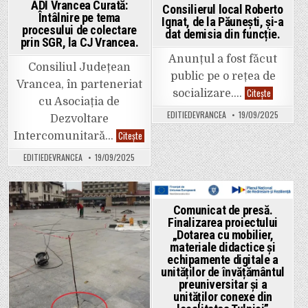
ADI Vrancea Curată:
Consilierul local Roberto
Întâlnire pe tema
Ignat, de la Păunești, și-a
procesului de colectare
dat demisia din funcție.
prin SGR, la CJ Vrancea.
Anunțul a fost făcut
Consiliul Județean
public pe o rețea de
Vrancea, în parteneriat
Consilierul
Citește
socializare….
local
cu Asociația de
Roberto
EDITIEDEVRANCEA
19/09/2025
Ignat,
Dezvoltare
de
ADI
Citește
la
Intercomunitară…
Vrancea
Păunești,
Curată:
și-
EDITIEDEVRANCEA
19/09/2025
Întâlnire
a
pe
dat
tema
demisia
procesului
din
de
funcție.
colectare
Posted
Posted
Comunicat de presă.
prin
Finalizarea proiectului
SGR,
in
in
la
„Dotarea cu mobilier,
CJ
materiale didactice și
Vrancea.
echipamente digitale a
unităților de învățământul
preuniversitar și a
unităților conexe din