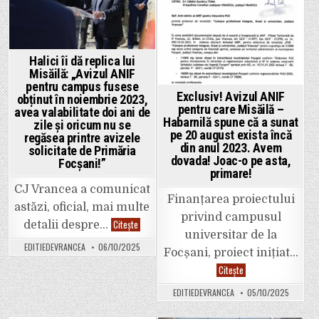
Halici îi dă replica lui
Misăilă: „Avizul ANIF
pentru campus fusese
Exclusiv! Avizul ANIF
obținut în noiembrie 2023,
pentru care Misăilă –
avea valabilitate doi ani de
Habarnilă spune că a sunat
zile și oricum nu se
pe 20 august exista încă
regăsea printre avizele
din anul 2023. Avem
solicitate de Primăria
dovada! Joac-o pe asta,
Focșani!”
primare!
CJ Vrancea a comunicat
Finanțarea proiectului
astăzi, oficial, mai multe
privind campusul
Halici
Citește
detalii despre…
îi
universitar de la
dă
EDITIEDEVRANCEA
06/10/2025
replica
Focșani, proiect inițiat…
lui
Exclusiv!
Citește
Misăilă:
Avizul
„Avizul
ANIF
ANIF
EDITIEDEVRANCEA
05/10/2025
pentru
pentru
care
campus
Misăilă
fusese