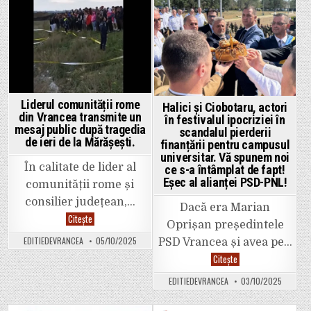
4!”
Osanale
Lecție
pentru
de
Posted
Posted
Misăilă,
gândire
la
critică,
in
in
paranghelia
logică,
pe
persuasi
bani
manipula
publici
și
din
comunic
Piața
pentru
Unirii,
primarul
în
Liderul comunității rome
Halici și Ciobotaru, actori
Habarnail
plină
din Vrancea transmite un
Punct
în festivalul ipocriziei în
criză
cu
mesaj public după tragedia
bugetară.
scandalul pierderii
punct,
de ieri de la Mărășești.
finanțării pentru campusul
îi
desființă
universitar. Vă spunem noi
minciunil
În calitate de lider al
ce s-a întâmplat de fapt!
Eșec al alianței PSD-PNL!
comunității rome și
consilier județean,…
Dacă era Marian
Liderul
Citește
Oprișan președintele
comunității
rome
EDITIEDEVRANCEA
05/10/2025
PSD Vrancea și avea pe…
din
Vrancea
Halici
Citește
transmite
și
un
Ciobotaru,
mesaj
EDITIEDEVRANCEA
03/10/2025
actori
public
în
după
festivalul
tragedia