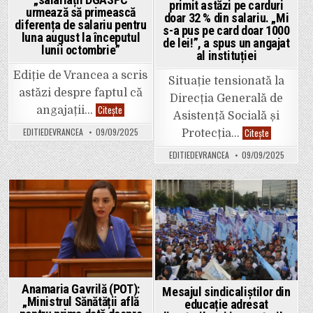
Tulnici”
nu
primit astăzi pe carduri
ar
urmează să primească
doar 32 % din salariu. „Mi
putea
diferența de salariu pentru
fi
s-a pus pe card doar 1000
luna august la începutul
înlocuite
de lei!”, a spus un angajat
și
lunii octombrie”
al instituției
fără
a
se
Ediție de Vrancea a scris
Situație tensionată la
aloca
zeci
astăzi despre faptul că
Direcția Generală de
de
CJ
Citește
mii
angajații…
Asistență Socială și
Vrancea
de
susține
euro
Lovitură
Citește
EDITIEDEVRANCEA
09/09/2025
Protecția…
că
pe
pentru
„salariații
„studii”…
angajații
DGASPC
EDITIEDEVRANCEA
09/09/2025
DGASPC
urmează
Vrancea.
să
Au
primească
primit
diferența
astăzi
de
pe
Posted
Posted
salariu
carduri
pentru
doar
in
in
luna
32
august
%
la
din
începutul
salariu.
lunii
„Mi
octombrie”
s-
a
Anamaria Gavrilă (POT):
Mesajul sindicaliștilor din
pus
„Ministrul Sănătății află
educație adresat
pe