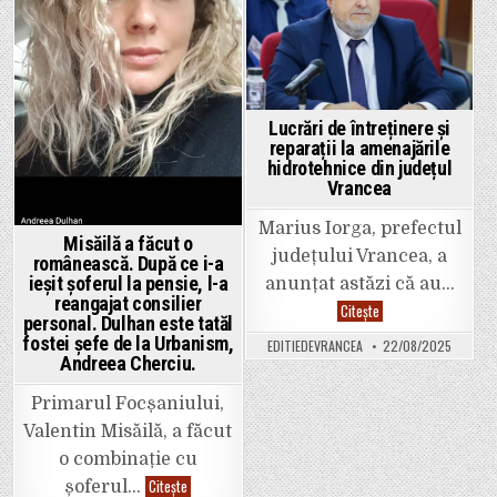
in
in
Lucrări de întreținere și
reparații la amenajările
hidrotehnice din județul
Vrancea
Marius Iorga, prefectul
Misăilă a făcut o
județului Vrancea, a
românească. După ce i-a
ieșit șoferul la pensie, l-a
anunțat astăzi că au…
reangajat consilier
Lucrări
Citește
personal. Dulhan este tatăl
de
întreținere
fostei șefe de la Urbanism,
EDITIEDEVRANCEA
22/08/2025
și
Andreea Cherciu.
reparații
la
amenajările
Primarul Focșaniului,
hidrotehnice
din
Valentin Misăilă, a făcut
județul
Vrancea
o combinație cu
Misăilă
Citește
șoferul…