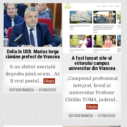
recentele
lui
modificări
Halici
aduse
și
legislației
l-
Posted
Posted
privind
a
imobilele
atacat
in
in
confiscate
ca
de
să
stat.
mimeze
„De
opoziția
acum
față
înainte
de
se
PSD.
va
Halici
Doliu în USR. Marius Iorga
limita
a
foarte
rămâne prefect de Vrancea
scos,
A fost lansat site-ul
mult
însă,
viitorului campus
restituirea
asul
S-au zbătut useriștii
în
universitar din Vrancea
din
natură”
mânecă:
degeaba până acum… Ar
a
„Campusul profesional
anunțat
Doliu
Citește
fi vrut postul…
că
în
integrat, liceal și
a
USR.
EDITIEDEVRANCEA
07/08/2025
identific
Marius
universitar Profesor
250
Iorga
de
rămâne
Cătălin TOMA, județul…
hectare
prefect
pentru
de
A
Citește
parcul
Vrancea
fost
industria
lansat
EDITIEDEVRANCEA
07/08/2025
pe
site-
care
ul
UMB
viitorului