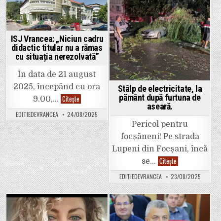
și
Posted
Posted
plata
asigurărilor
in
in
de
sănătate
ISJ Vrancea: „Niciun cadru
didactic titular nu a rămas
cu situația nerezolvată”
În data de 21 august
2025, începând cu ora
Stâlp de electricitate, la
pământ după furtuna de
ISJ
Citește
9.00,…
Vrancea:
aseară.
„Niciun
EDITIEDEVRANCEA
24/08/2025
cadru
didactic
Pericol pentru
titular
nu
focșăneni! Pe strada
a
Lupeni din Focșani, încă
rămas
cu
Stâlp
Citește
se…
situația
de
nerezolvată”
electricitate,
EDITIEDEVRANCEA
23/08/2025
la
pământ
după
furtuna
de
aseară.
Posted
Posted