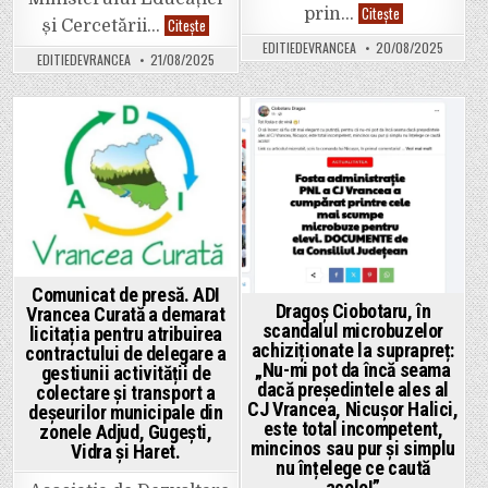
Va
Citește
prin…
ISJ
Citește
primi
și Cercetării…
Vrancea
Vrancea
EDITIEDEVRANCEA
20/08/2025
a
o
EDITIEDEVRANCEA
21/08/2025
anunțat
grea
lista
lovitură
noilor
din
inspectori
partea
școlari
Guvernului?
din
Posted
Posted
Proiectul
Vrancea
Campusului
pentru
in
in
Profesional
anul
Integrat,
școlar
Liceal
2025
și
–
Universitar,
2026
în
pericol!
Reacția
conducerii
Comunicat de presă. ADI
CJ.
Dragoș Ciobotaru, în
Vrancea Curată a demarat
scandalul microbuzelor
licitația pentru atribuirea
achiziționate la suprapreț:
contractului de delegare a
„Nu-mi pot da încă seama
gestiunii activității de
dacă președintele ales al
colectare și transport a
CJ Vrancea, Nicușor Halici,
deșeurilor municipale din
este total incompetent,
zonele Adjud, Gugești,
mincinos sau pur și simplu
Vidra și Haret.
nu înțelege ce caută
acolo!”