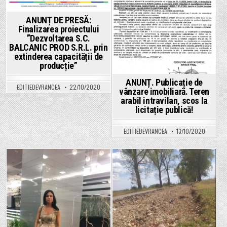
de
depunere
Posted
Posted
a
ANUNȚ DE PRESĂ:
cererilor
in
in
Finalizarea proiectului
în
cadrul
”Dezvoltarea S.C.
Măsurii
BALCANIC PROD S.R.L. prin
21
extinderea capacității de
producție”
ANUNȚ. Publicație de
EDITIEDEVRANCEA
22/10/2020
vânzare imobiliară. Teren
arabil intravilan, scos la
licitație publică!
EDITIEDEVRANCEA
13/10/2020
Posted
Posted
in
in