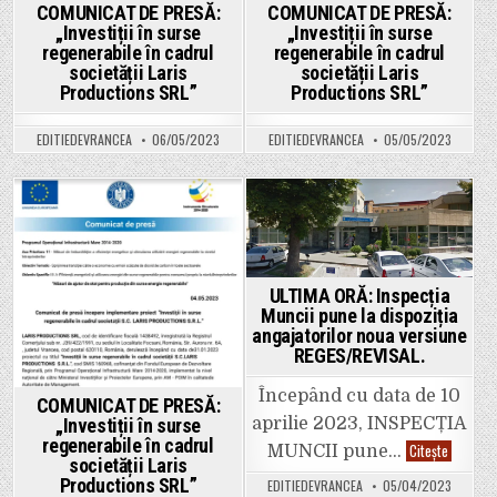
COMUNICAT DE PRESĂ:
COMUNICAT DE PRESĂ:
„Investiții în surse
„Investiții în surse
regenerabile în cadrul
regenerabile în cadrul
societății Laris
societății Laris
Productions SRL”
Productions SRL”
EDITIEDEVRANCEA
06/05/2023
EDITIEDEVRANCEA
05/05/2023
Posted
Posted
in
in
ULTIMA ORĂ: Inspecția
Muncii pune la dispoziția
angajatorilor noua versiune
REGES/REVISAL.
Începând cu data de 10
COMUNICAT DE PRESĂ:
„Investiții în surse
aprilie 2023, INSPECȚIA
regenerabile în cadrul
ULTIMA
Citește
MUNCII pune…
ORĂ:
societății Laris
Inspecți
Productions SRL”
EDITIEDEVRANCEA
05/04/2023
Muncii