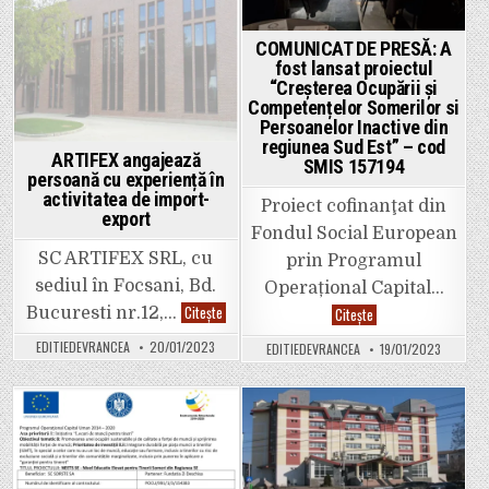
te!’’
cod
SMIS
COMUNICAT DE PRESĂ: A
135357,
fost lansat proiectul
beneficiar
Fundația
“Creșterea Ocupării și
„Zi
Competențelor Somerilor si
Deschisă”
Persoanelor Inactive din
regiunea Sud Est” – cod
ARTIFEX angajează
SMIS 157194
persoană cu experiență în
activitatea de import-
Proiect cofinanţat din
export
Fondul Social European
SC ARTIFEX SRL, cu
prin Programul
sediul în Focsani, Bd.
Operațional Capital…
ARTIFEX
Citește
COMUNICAT
Bucuresti nr.12,…
Citește
angajează
DE
persoană
PRESĂ:
EDITIEDEVRANCEA
20/01/2023
EDITIEDEVRANCEA
19/01/2023
cu
A
experiență
fost
în
lansat
activitatea
proiectul
de
“Creșterea
import-
Ocupării
Posted
Posted
export
și
Competențelor
in
in
Somerilor
si