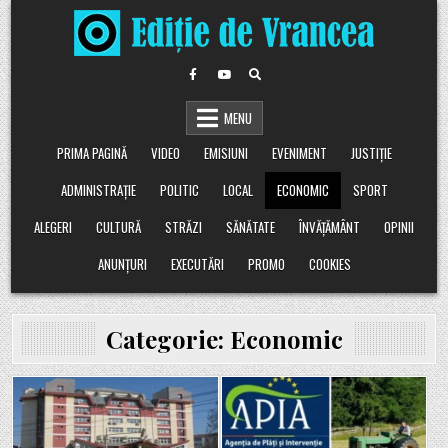
Skip
to
content
MENU
PRIMA PAGINĂ
VIDEO
EMISIUNI
EVENIMENT
JUSTIȚIE
ADMINISTRAȚIE
POLITIC
LOCAL
ECONOMIC
SPORT
ALEGERI
CULTURĂ
STRĂZI
SĂNĂTATE
ÎNVĂȚĂMÂNT
OPINII
ANUNȚURI
EXECUTĂRI
PROMO
COOKIES
Categorie:
Economic
Posted
Posted
in
in