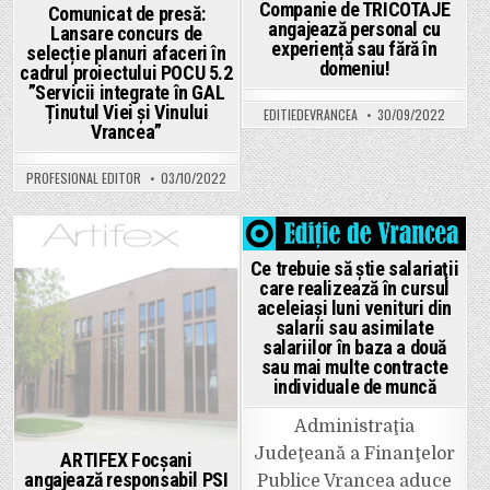
pe
Companie de TRICOTAJE
Comunicat de presă:
poluare
angajează personal cu
Lansare concurs de
pentru
experiență sau fără în
autovehicule,
selecție planuri afaceri în
taxa
domeniu!
cadrul proiectului POCU 5.2
pentru
emisiile
”Servicii integrate în GAL
poluante
Ținutul Viei și Vinului
EDITIEDEVRANCEA
30/09/2022
provenite
Vrancea”
de
la
autovehicule
şi
PROFESIONAL EDITOR
03/10/2022
timbrul
de
mediu
pentru
autovehicule
Posted
Posted
Ce trebuie să știe salariaţii
in
in
care realizează în cursul
aceleiaşi luni venituri din
salarii sau asimilate
salariilor în baza a două
sau mai multe contracte
individuale de muncă
Administraţia
Judeţeană a Finanţelor
ARTIFEX Focșani
angajează responsabil PSI
Publice Vrancea aduce