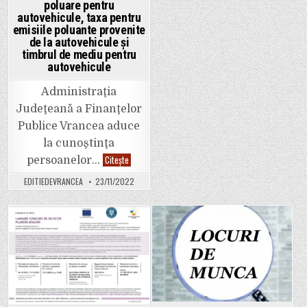
poluare pentru
autovehicule, taxa pentru
emisiile poluante provenite
de la autovehicule şi
timbrul de mediu pentru
autovehicule
Administraţia
Judeţeană a Finanţelor
Publice Vrancea aduce
la cunoştinţa
A
Citește
persoanelor…
fost
aprobat
EDITIEDEVRANCEA
23/11/2022
modelul
cererii
de
restituire
a
sumelor
Posted
Posted
reprezentând
taxa
in
in
specială
pentru
autoturisme
şi
autovehicule,
taxa