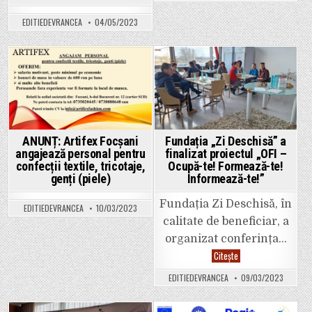
pune
la
EDITIEDEVRANCEA
04/05/2023
dispoziți
angajator
noua
versiune
REGES/R
Posted
Posted
in
in
ANUNȚ: Artifex Focșani
Fundația „Zi Deschisă” a
angajează personal pentru
finalizat proiectul „OFI –
confecții textile, tricotaje,
Ocupă-te! Formează-te!
genți (piele)
Informează-te!”
Fundația Zi Deschisă, în
EDITIEDEVRANCEA
10/03/2023
calitate de beneficiar, a
organizat conferința…
Fundația
Citește
„Zi
Deschisă”
EDITIEDEVRANCEA
09/03/2023
a
finalizat
proiectul
„OFI