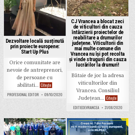
CJ Vrancea a blocat zeci
de viticultori din cauza
întârzierii proiectelor de
reabilitare a drumurilor
Dezvoltare locală susținută
județene. Viticultorii din
prin proiecte europene:
mai multe comune din
Start Up Plus
Vrancea nu își pot recolta
și vinde strugurii din cauza
Orice comunitate are
lucrărilor la drumuri!
nevoie de antreprenori,
Bătaie de joc la adresa
de persoane cu
viticultorilor din
Dezvoltare
Citește
abilitati…
locală
Vrancea. Consiliul
susținută
PROFESIONAL EDITOR
09/10/2020
prin
CJ
Citește
Județean…
proiecte
Vrancea
europene:
a
EDITIEDEVRANCEA
31/08/2020
Start
blocat
Up
zeci
Plus
de
viticultori
din
cauza
Posted
Posted
întârzierii