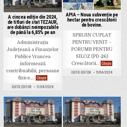
APIA – Noua subvenție pe
A cincea ediție din 2024,
hectar pentru crescătorii
de titluri de stat TEZAUR,
de bovine.
are dobânzi neimpozabile
de până la 6,85% pe an
SPRIJIN CUPLAT
PENTRU VENIT –
Administraţia
PORUMB PENTRU
Judeţeană a Finanţelor
SILOZ (PD-26)
Publice Vrancea
APIA
Citește
Crescătorii…
informează
–
Noua
contribuabilii, persoane
EDITIE EDITOR
11/04/2024
subvenție
A
pe
Citește
fizice,…
cincea
hectar
ediție
pentru
EDITIE EDITOR
17/04/2024
din
crescătorii
2024,
de
de
bovine.
titluri
de
stat
Posted
Posted
TEZAUR,
are
in
in
dobânzi
neimpozabile
de