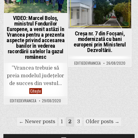
proiectelor
in
in
de
reabilitare
a
drumurilor
VIDEO: Marcel Boloș,
județene.
ministrul Fondurilor
Viticultorii
Europene, a venit astăzi în
din
Creșa nr. 7 din Focșani,
mai
Vrancea pentru a prezenta
multe
modernizată cu bani
aspecte privind accesarea
comune
europeni prin Ministerul
banilor în vederea
din
Vrancea
Dezvoltării.
racordării satelor la gazul
nu
românesc
își
pot
EDITIEDEVRANCEA
26/08/2020
recolta
”Vrancea trebuie să
și
vinde
preia modelul județelor
strugurii
din
de succes din vestul…
cauza
lucrărilor
VIDEO:
Citește
la
Marcel
drumuri!
Boloș,
EDITIEDEVRANCEA
29/08/2020
ministrul
Fondurilor
Europene,
a
Paginație
venit
← Newer posts
1
2
3
Older posts →
astăzi
în
articole
Vrancea
pentru