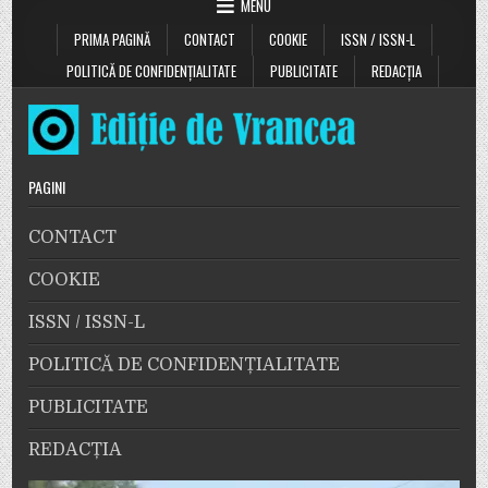
a
MENU
prezenta
aspecte
PRIMA PAGINĂ
CONTACT
COOKIE
ISSN / ISSN-L
privind
accesarea
POLITICĂ DE CONFIDENȚIALITATE
PUBLICITATE
REDACȚIA
banilor
în
vederea
racordării
satelor
la
gazul
românesc
PAGINI
CONTACT
COOKIE
ISSN / ISSN-L
POLITICĂ DE CONFIDENȚIALITATE
PUBLICITATE
REDACȚIA