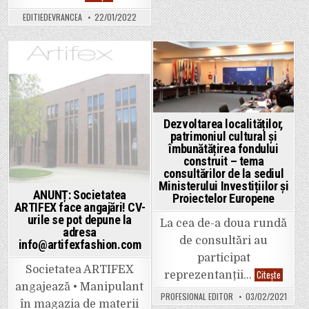
nou
Badea
proiect:
(BNR):
EDITIEDEVRANCEA
22/01/2022
„Cooperare-
”Mixul
Onestitate-
de
Prietenie-
politici
Implicare-
ca
Informare-
răspuns
C.O.P.I.I.”
la
Posted
Posted
provocările
economice
in
in
actuale”
Dezvoltarea localităților,
patrimoniul cultural și
îmbunătățirea fondului
construit – tema
consultărilor de la sediul
Ministerului Investițiilor și
ANUNȚ: Societatea
Proiectelor Europene
ARTIFEX face angajări! CV-
urile se pot depune la
La cea de-a doua rundă
adresa
de consultări au
info@artifexfashion.com
participat
Societatea ARTIFEX
Dezvolt
Citește
reprezentanții…
localităț
angajează • Manipulant
patrimon
PROFESIONAL EDITOR
03/02/2021
cultural
în magazia de materii