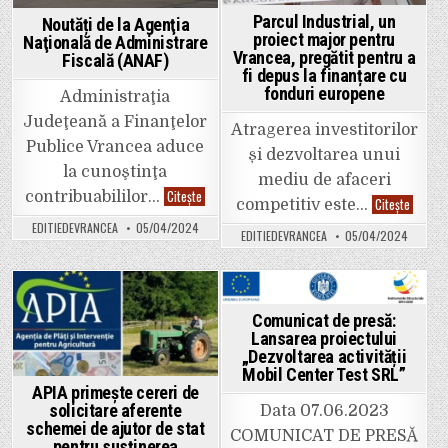
impozit
Factura
pe
Parcul Industrial, un
Noutăți de la Agenţia
profit
proiect major pentru
Naţională de Administrare
Vrancea, pregătit pentru a
Fiscală (ANAF)
fi depus la finanțare cu
fonduri europene
Administraţia
Judeţeană a Finanţelor
Atragerea investitorilor
Publice Vrancea aduce
și dezvoltarea unui
la cunoştinţa
mediu de afaceri
Noutăți
Citește
contribuabililor…
Parcul
Citește
competitiv este…
de
Industri
la
un
EDITIEDEVRANCEA
05/04/2024
Agenţia
EDITIEDEVRANCEA
05/04/2024
proiect
Naţională
major
de
pentru
Administrare
Vrancea
Fiscală
pregătit
(ANAF)
pentru
Posted
Posted
a
Comunicat de presă:
fi
in
in
Lansarea proiectului
depus
„Dezvoltarea activității
la
finanța
Mobil Center Test SRL”
cu
APIA primește cereri de
fonduri
solicitare aferente
europe
Data 07.06.2023
schemei de ajutor de stat
COMUNICAT DE PRESĂ
pentru susținerea