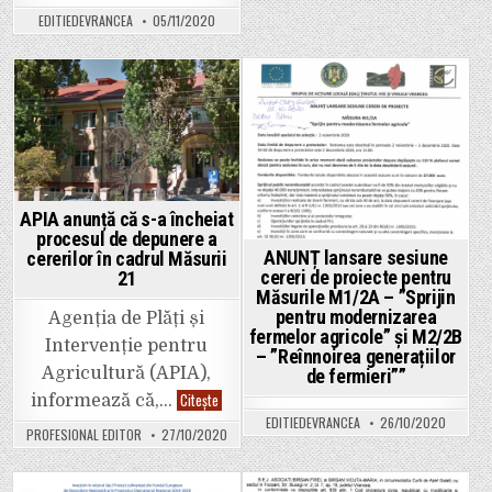
”Fapte
EDITIEDEVRANCEA
05/11/2020
REALIZATE,
nu
vorbe
ARUNCATE”!
Proiectul
inițiat
Posted
Posted
de
Cătălin
in
in
Toma
și
Ion
Ștefan
a
fost
APIA anunță că s-a încheiat
promulgat
procesul de depunere a
de
președintele
ANUNȚ lansare sesiune
cererilor în cadrul Măsurii
României.
cereri de proiecte pentru
21
Producătorii
Măsurile M1/2A – ”Sprijin
agricoli
vor
pentru modernizarea
Agenția de Plăți și
primi
fermelor agricole” și M2/2B
200
Intervenție pentru
de
– ”Reînnoirea generațiilor
euro
Agricultură (APIA),
de fermieri””
per
tonă
APIA
Citește
informează că,…
de
anunță
EDITIEDEVRANCEA
26/10/2020
produs
că
PROFESIONAL EDITOR
27/10/2020
agricol!
s-
a
încheiat
procesul