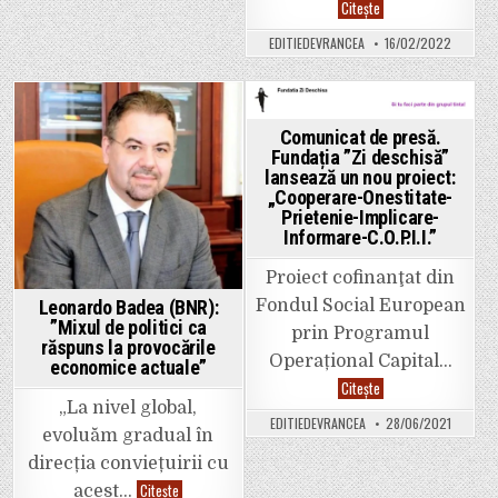
vor
APIA
Citește
beneficia
Vrancea
de
informează
EDITIEDEVRANCEA
16/02/2022
sprijinul
potențialii
oferit
beneficiari
în
că
cadrul
în
proiectului
perioada
NEETS
15
Posted
Posted
SE
–
Comunicat de presă.
–
28
in
in
Fundația ”Zi deschisă”
Nivel
februarie
lansează un nou proiect:
Educativ
2022
Elevat
pot
„Cooperare-Onestitate-
pentru
depune
Prietenie-Implicare-
Tinerii
cererile
Someri
Informare-C.O.P.I.I.”
de
din
plată
Regiunea
pentru
SE
Proiect cofinanţat din
Măsura
14
Fondul Social European
Leonardo Badea (BNR):
„Bunăstarea
animalelor”
”Mixul de politici ca
prin Programul
răspuns la provocările
Operațional Capital…
economice actuale”
Comunicat
Citește
de
„La nivel global,
presă.
EDITIEDEVRANCEA
28/06/2021
Fundația
evoluăm gradual în
”Zi
deschisă”
direcția conviețuirii cu
lansează
un
Leonardo
Citește
acest…