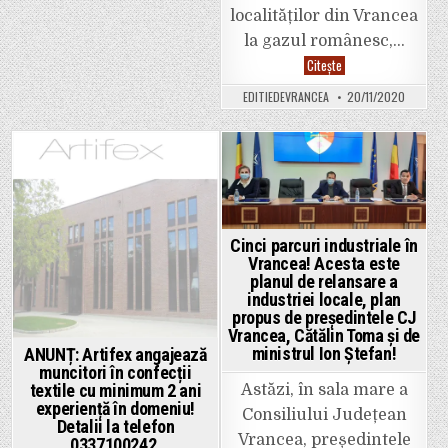
localităților din Vrancea
la gazul românesc,…
Primarul
Citește
PSD
de
EDITIEDEVRANCEA
20/11/2020
la
Golești,
susținut
de
PNL!
Golești
Posted
Posted
este
prima
in
in
localitate
din
Vrancea
Cinci parcuri industriale în
care
a
Vrancea! Acesta este
depus
planul de relansare a
proiectul
de
industriei locale, plan
racordare
propus de președintele CJ
la
Vrancea, Cătălin Toma și de
rețeaua
de
ministrul Ion Ștefan!
ANUNȚ: Artifex angajează
gaze
muncitori în confecții
naturale!
textile cu minimum 2 ani
Astăzi, în sala mare a
experiență în domeniu!
Consiliului Județean
Detalii la telefon
Vrancea, președintele
0337100242.