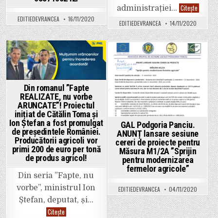
Cinci
Citește
administrației…
parcuri
EDITIEDEVRANCEA
16/11/2020
industri
EDITIEDEVRANCEA
14/11/2020
în
Vrancea
Acesta
este
planul
de
Posted
Posted
relansa
a
in
in
industrie
locale,
Din romanul ”Fapte
plan
propus
REALIZATE, nu vorbe
de
ARUNCATE”! Proiectul
președin
inițiat de Cătălin Toma și
CJ
Vrancea
Ion Ștefan a fost promulgat
GAL Podgoria Panciu.
Cătălin
de președintele României.
ANUNȚ lansare sesiune
Toma
Producătorii agricoli vor
și
cereri de proiecte pentru
de
primi 200 de euro per tonă
Măsura M1/2A ”Sprijin
ministru
de produs agricol!
Ion
pentru modernizarea
Ștefan!
fermelor agricole”
Din seria ”Fapte, nu
vorbe”, ministrul Ion
EDITIEDEVRANCEA
04/11/2020
Ștefan, deputat, și…
Din
Citește
romanul