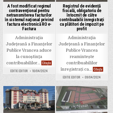
până
la
A fost modificat regimul
Registrul de evidență
6,85%
contravenţional pentru
fiscală, obligatoriu de
pe
an
netransmiterea facturilor
întocmit de către
în sistemul naţional privind
contribuabilii înregistrați
factura electronică RO e-
ca plătitori de impozit pe
Factura
profit
Administraţia
Administraţia
Judeţeană a Finanţelor
Judeţeană a Finanţelor
Publice Vrancea aduce
Publice Vrancea
la cunoştinţa
reamintește
A
Citește
contribuabililor…
contribuabililor
fost
Registru
modificat
Citește
înregistrați ca…
EDITIE EDITOR
10/04/2024
de
regimul
evidență
contravenţional
EDITIE EDITOR
09/04/2024
fiscală,
pentru
obligato
netransmiterea
de
facturilor
întocmit
în
de
sistemul
către
naţional
Posted
Posted
contribua
privind
înregistr
in
factura
in
ca
electronică
plătitori
RO
de
e-