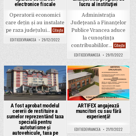
electronice fiscale
lucru al instituţiei
Operatorii economici
Administraţia
care dețin și au instalate
Judeţeană a Finanţelor
Obligațiile
Citește
pe raza județului…
Publice Vrancea aduce
deținătorilor
de
la cunoştinţa
EDITIEDEVRANCEA
29/12/2022
aparate
Finanțe
Citește
de
contribuabililor…
Publice
marcat
au
electronice
EDITIEDEVRANCEA
29/11/2022
anunțat
fiscale
noul
progra
de
lucru
al
Posted
Posted
instituţ
in
in
A fost aprobat modelul
ARTIFEX angajează
cererii de restituire a
muncitori cu sau fără
sumelor reprezentând taxa
experiență!
specială pentru
autoturisme şi
EDITIEDEVRANCEA
21/11/2022
autovehicule, taxa pe