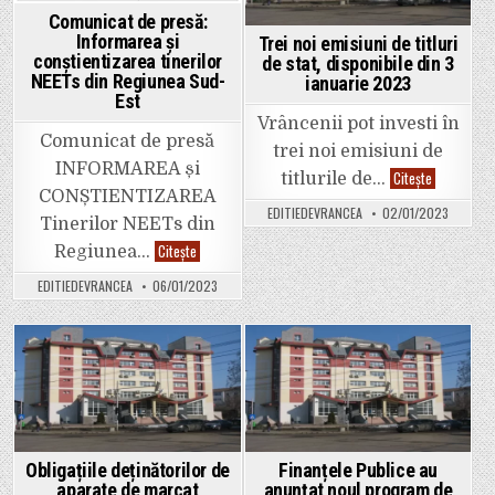
Persoanelor
Comunicat de presă:
Inactive
din
Informarea și
Trei noi emisiuni de titluri
regiunea
conștientizarea tinerilor
de stat, disponibile din 3
Sud
NEETs din Regiunea Sud-
Est”
ianuarie 2023
–
Est
cod
SMIS
Vrâncenii pot investi în
157194
Comunicat de presă
trei noi emisiuni de
INFORMAREA și
Trei
Citește
titlurile de…
noi
CONȘTIENTIZAREA
emisiuni
EDITIEDEVRANCEA
02/01/2023
de
Tinerilor NEETs din
titluri
de
Comunicat
Citește
Regiunea…
stat,
de
disponibile
presă:
EDITIEDEVRANCEA
06/01/2023
din
Informarea
3
și
ianuarie
conștientizarea
2023
tinerilor
NEETs
din
Posted
Posted
Regiunea
Sud-
in
in
Est
Obligațiile deținătorilor de
Finanțele Publice au
aparate de marcat
anunțat noul program de