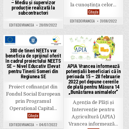
– Mediu și supervizor
la cunoştinţa celor…
producție realizată la
Ce
Citește
subcontractori
trebuie
să
EDITIEDEVRANCEA
31/08/2022
știe
EDITIEDEVRANCEA
28/09/2022
salariaţii
care
realizează
în
cursul
aceleiaşi
Posted
Posted
luni
380 de tineri NEETs vor
venituri
in
in
beneficia de sprijinul oferit
din
salarii
în cadrul proiectului NEETS
sau
APIA Vrancea informează
SE – Nivel Educativ Elevat
asimilate
potențialii beneficiari că în
pentru Tinerii Someri din
salariilor
în
perioada 15 – 28 februarie
Regiunea SE
baza
2022 pot depune cererile
a
două
de plată pentru Măsura 14
Proiect cofinanţat din
sau
„Bunăstarea animalelor”
mai
Fondul Social European
multe
contracte
prin Programul
Agenția de Plăți și
individuale
de
Operațional Capital…
Intervenție pentru
muncă
380
Citește
Agricultură (APIA)
de
tineri
Vrancea informează…
EDITIEDEVRANCEA
04/07/2022
NEETs