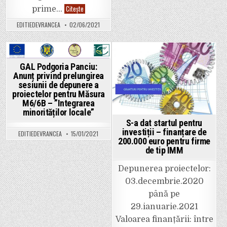
și
îmbunătă
ANUNȚ:
Citește
prime…
fondului
Societatea
construi
ARTIFEX
EDITIEDEVRANCEA
02/06/2021
–
face
tema
angajări!
consultă
CV-
de
urile
la
se
sediul
pot
Posted
Posted
GAL Podgoria Panciu:
Minister
depune
Investiți
la
in
in
Anunț privind prelungirea
și
adresa
sesiunii de depunere a
Proiecte
info@artifexfashion.com
Europen
proiectelor pentru Măsura
M6/6B – ”Integrarea
minorităților locale”
S-a dat startul pentru
investiții – finanțare de
EDITIEDEVRANCEA
15/01/2021
200.000 euro pentru firme
de tip IMM
Depunerea proiectelor:
03.decembrie.2020
până pe
29.ianuarie.2021
Valoarea finanțării: între