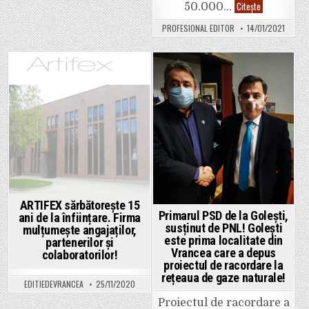
S-
Citește
50.000…
a
dat
PROFESIONAL EDITOR
14/01/2021
startul
pentru
investiții
–
finanțare
de
Posted
Posted
200.000
euro
in
in
pentru
firme
de
tip
IMM
ARTIFEX sărbătorește 15
Primarul PSD de la Golești,
ani de la înființare. Firma
susținut de PNL! Golești
mulțumește angajaților,
este prima localitate din
partenerilor și
Vrancea care a depus
colaboratorilor!
proiectul de racordare la
rețeaua de gaze naturale!
EDITIEDEVRANCEA
25/11/2020
Proiectul de racordare a