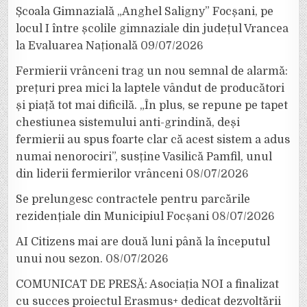
Școala Gimnazială „Anghel Saligny” Focșani, pe
locul I între școlile gimnaziale din județul Vrancea
la Evaluarea Națională
09/07/2026
Fermierii vrânceni trag un nou semnal de alarmă:
prețuri prea mici la laptele vândut de producători
și piață tot mai dificilă. „În plus, se repune pe tapet
chestiunea sistemului anti-grindină, deși
fermierii au spus foarte clar că acest sistem a adus
numai nenorociri”, susține Vasilică Pamfil, unul
din liderii fermierilor vrânceni
08/07/2026
Se prelungesc contractele pentru parcările
rezidențiale din Municipiul Focșani
08/07/2026
AI Citizens mai are două luni până la începutul
unui nou sezon.
08/07/2026
COMUNICAT DE PRESĂ: Asociația NOI a finalizat
cu succes proiectul Erasmus+ dedicat dezvoltării