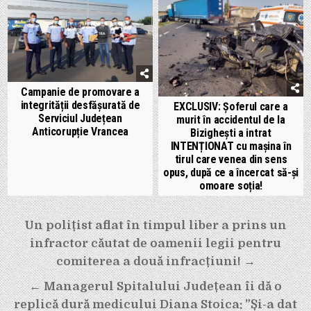
Campanie de promovare a
integrității desfășurată de
EXCLUSIV: Șoferul care a
Serviciul Județean
murit în accidentul de la
Anticorupție Vrancea
Bizighești a intrat
INTENȚIONAT cu mașina în
tirul care venea din sens
opus, după ce a încercat să-și
omoare soția!
Navigare
Un polițist aflat în timpul liber a prins un
în
infractor căutat de oamenii legii pentru
articole
comiterea a două infracțiuni! →
← Managerul Spitalului Județean îi dă o
replică dură medicului Diana Stoica: ”Și-a dat