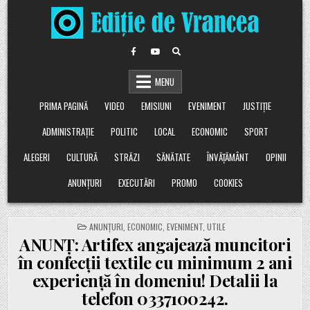
Skip
to
content
MENU
PRIMA PAGINĂ
VIDEO
EMISIUNI
EVENIMENT
JUSTIȚIE
ADMINISTRAȚIE
POLITIC
LOCAL
ECONOMIC
SPORT
ALEGERI
CULTURĂ
STRĂZI
SĂNĂTATE
ÎNVĂȚĂMÂNT
OPINII
ANUNȚURI
EXECUTĂRI
PROMO
COOKIES
POSTED
ANUNȚURI
,
ECONOMIC
,
EVENIMENT
,
UTILE
IN
ANUNȚ: Artifex angajează muncitori
în confecții textile cu minimum 2 ani
experiență în domeniu! Detalii la
telefon 0337100242.