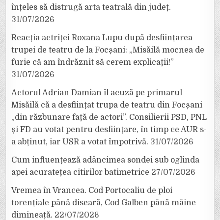
înțeles să distrugă arta teatrală din județ.
31/07/2026
Reacția actriței Roxana Lupu după desființarea
trupei de teatru de la Focșani: „Misăilă mocnea de
furie că am îndrăznit să cerem explicații!”
31/07/2026
Actorul Adrian Damian îl acuză pe primarul
Misăilă că a desființat trupa de teatru din Focșani
„din răzbunare față de actori”. Consilierii PSD, PNL
și FD au votat pentru desființare, în timp ce AUR s-
a abținut, iar USR a votat împotrivă.
31/07/2026
Cum influențează adâncimea sondei sub oglinda
apei acuratețea citirilor batimetrice
27/07/2026
Vremea în Vrancea. Cod Portocaliu de ploi
torențiale până diseară, Cod Galben până mâine
dimineață.
22/07/2026