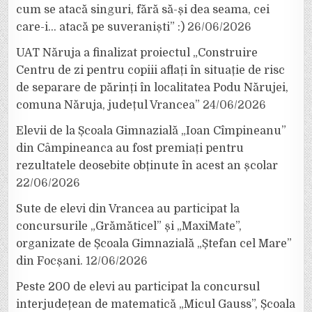
cum se atacă singuri, fără să-și dea seama, cei
care-i… atacă pe suveraniști” :)
26/06/2026
UAT Năruja a finalizat proiectul „Construire
Centru de zi pentru copiii aflați în situație de risc
de separare de părinți în localitatea Podu Nărujei,
comuna Năruja, județul Vrancea”
24/06/2026
Elevii de la Școala Gimnazială „Ioan Cîmpineanu”
din Câmpineanca au fost premiați pentru
rezultatele deosebite obținute în acest an școlar
22/06/2026
Sute de elevi din Vrancea au participat la
concursurile „Grămăticel” și „MaxiMate”,
organizate de Școala Gimnazială „Ștefan cel Mare”
din Focșani.
12/06/2026
Peste 200 de elevi au participat la concursul
interjudețean de matematică „Micul Gauss”, Școala