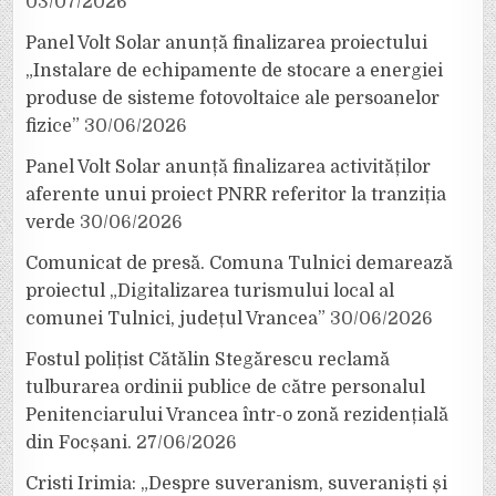
03/07/2026
Panel Volt Solar anunță finalizarea proiectului
„Instalare de echipamente de stocare a energiei
produse de sisteme fotovoltaice ale persoanelor
fizice”
30/06/2026
Panel Volt Solar anunță finalizarea activităților
aferente unui proiect PNRR referitor la tranziția
verde
30/06/2026
Comunicat de presă. Comuna Tulnici demarează
proiectul „Digitalizarea turismului local al
comunei Tulnici, județul Vrancea”
30/06/2026
Fostul polițist Cătălin Stegărescu reclamă
tulburarea ordinii publice de către personalul
Penitenciarului Vrancea într-o zonă rezidențială
din Focșani.
27/06/2026
Cristi Irimia: „Despre suveranism, suveraniști și