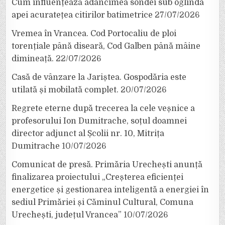
Cum influențează adâncimea sondei sub oglinda
apei acuratețea citirilor batimetrice
27/07/2026
Vremea în Vrancea. Cod Portocaliu de ploi
torențiale până diseară, Cod Galben până mâine
dimineață.
22/07/2026
Casă de vânzare la Jariștea. Gospodăria este
utilată și mobilată complet.
20/07/2026
Regrete eterne după trecerea la cele veșnice a
profesorului Ion Dumitrache, soțul doamnei
director adjunct al Școlii nr. 10, Mitrița
Dumitrache
10/07/2026
Comunicat de presă. Primăria Urechești anunță
finalizarea proiectului „Creșterea eficienței
energetice și gestionarea inteligentă a energiei în
sediul Primăriei și Căminul Cultural, Comuna
Urechești, județul Vrancea”
10/07/2026