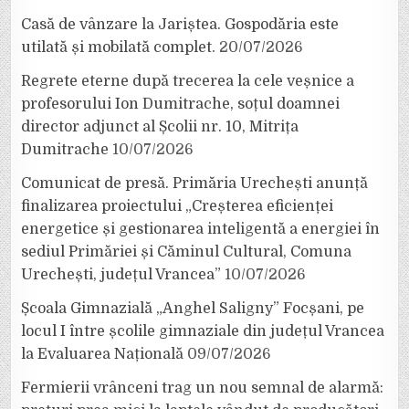
Casă de vânzare la Jariștea. Gospodăria este
utilată și mobilată complet.
20/07/2026
Regrete eterne după trecerea la cele veșnice a
profesorului Ion Dumitrache, soțul doamnei
director adjunct al Școlii nr. 10, Mitrița
Dumitrache
10/07/2026
Comunicat de presă. Primăria Urechești anunță
finalizarea proiectului „Creșterea eficienței
energetice și gestionarea inteligentă a energiei în
sediul Primăriei și Căminul Cultural, Comuna
Urechești, județul Vrancea”
10/07/2026
Școala Gimnazială „Anghel Saligny” Focșani, pe
locul I între școlile gimnaziale din județul Vrancea
la Evaluarea Națională
09/07/2026
Fermierii vrânceni trag un nou semnal de alarmă: