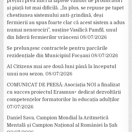
prețuri prea mici la laptele vândut de producători
și piață tot mai dificilă. „În plus, se repune pe tapet
chestiunea sistemului anti-grindină, deși
fermierii au spus foarte clar că acest sistem a adus
numai nenorociri”, susține Vasilică Pamfil, unul
din liderii fermierilor vrânceni
08/07/2026
Se prelungesc contractele pentru parcările
rezidențiale din Municipiul Focșani
08/07/2026
AI Citizens mai are două luni până la începutul
unui nou sezon.
08/07/2026
COMUNICAT DE PRESĂ: Asociația NOI a finalizat
cu succes proiectul Erasmus+ dedicat dezvoltării
competențelor formatorilor în educația adulților
07/07/2026
Daniel Sava, Campion Mondial la Aritmetică
Mentală și Campion Național al României la Șah