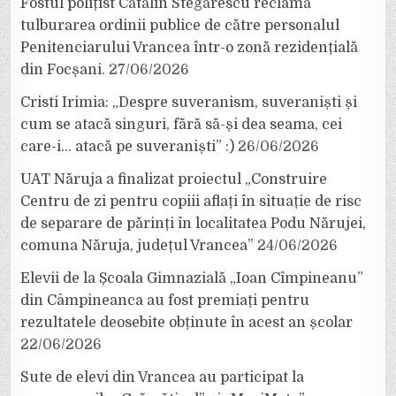
Fostul polițist Cătălin Stegărescu reclamă
tulburarea ordinii publice de către personalul
Penitenciarului Vrancea într-o zonă rezidențială
din Focșani.
27/06/2026
Cristi Irimia: „Despre suveranism, suveraniști și
cum se atacă singuri, fără să-și dea seama, cei
care-i… atacă pe suveraniști” :)
26/06/2026
UAT Năruja a finalizat proiectul „Construire
Centru de zi pentru copiii aflați în situație de risc
de separare de părinți în localitatea Podu Nărujei,
comuna Năruja, județul Vrancea”
24/06/2026
Elevii de la Școala Gimnazială „Ioan Cîmpineanu”
din Câmpineanca au fost premiați pentru
rezultatele deosebite obținute în acest an școlar
22/06/2026
Sute de elevi din Vrancea au participat la