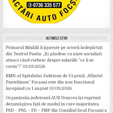
ULTIMELE ȘTIRI
Primarul Misăilă îi jignește pe actorii îndepărtați
din Teatrul Pastia: „Ei gândesc ca niște socialiști
atunci când vorbesc despre salariile ”ce li se
cuvin”!”
01/08/2026
RMN-ul Spitalului Județean de Urgență „Sfântul
Pantelimon” Focșani este din nou funcțional
începând cu 1 august
01/08/2026
Organizația județeană AUR Vrancea își exprimă
dezamăgirea față de modul în care majoritatea
PSD – PNL – FD – PMP din Consiliul local Focșani a