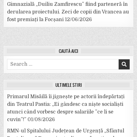
Gimnazială „Duiliu Zamfirescu” fiind parteneră în
derularea proiectului. Zeci de copii din Vrancea au
fost premiați la Focșani
12/06/2026
CAUTĂ AICI
Search
for:
ULTIMELE ȘTIRI
Primarul Misăilă îi jignește pe actorii îndepărtați
din Teatrul Pastia: „Ei gândesc ca niște socialiști
atunci când vorbesc despre salariile ”ce li se
cuvin”!”
01/08/2026
RMN-ul Spitalului Județean de Urgență „Sfântul