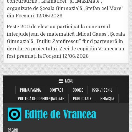
concursurile „Grămăticel” și „MaxiMate”,
organizate de Școala Gimnazială „Ștefan cel Mare”
din Focșani.
12/06/2026
Peste 200 de elevi au participat la concursul
interjudețean de matematică „Micul Gauss”, Școala
Gimnazială „Duiliu Zamfirescu” fiind parteneră în
derularea proiectului. Zeci de copii din Vrancea au
fost premiați la Focșani
12/06/2026
MENU
PRIMA PAGINĂ
CONTACT
COOKIE
ISSN / ISSN-L
POLITICĂ DE CONFIDENȚIALITATE
PUBLICITATE
REDACȚIA
PAGINI