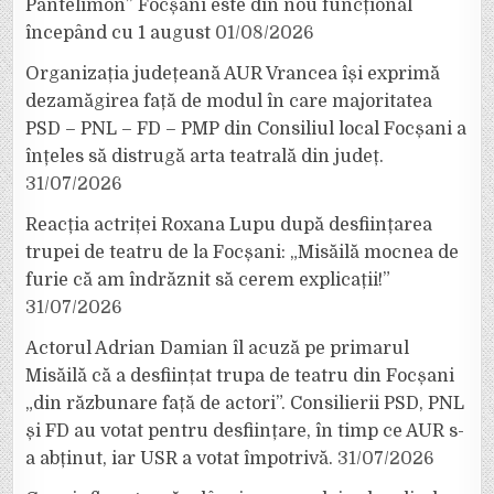
Pantelimon” Focșani este din nou funcțional
începând cu 1 august
01/08/2026
Organizația județeană AUR Vrancea își exprimă
dezamăgirea față de modul în care majoritatea
PSD – PNL – FD – PMP din Consiliul local Focșani a
înțeles să distrugă arta teatrală din județ.
31/07/2026
Reacția actriței Roxana Lupu după desființarea
trupei de teatru de la Focșani: „Misăilă mocnea de
furie că am îndrăznit să cerem explicații!”
31/07/2026
Actorul Adrian Damian îl acuză pe primarul
Misăilă că a desființat trupa de teatru din Focșani
„din răzbunare față de actori”. Consilierii PSD, PNL
și FD au votat pentru desființare, în timp ce AUR s-
a abținut, iar USR a votat împotrivă.
31/07/2026