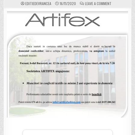
ON
EDITIEDEVRANCEA
16/11/2020
LEAVE A COMMENT
ANUNȚ:
ARTIFEX
ANGAJEAZĂ
MUNCITORI
ÎN
CONFECȚII
TEXTILE
CU
MINIMUM
2
ANI
EXPERIENȚĂ
ÎN
DOMENIU!
DETALII
LA
TELEFON
0337100242.