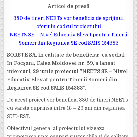
ÎN
Articol de presă
CADRUL
PROIECTULUI
NEETS
SE
380 de tineri NEETs vor beneficia de sprijinul
–
NIVEL
oferit in cadrul proiectului
EDUCATIV
ELEVAT
NEETS SE – Nivel Educativ Elevat pentru Tinerii
PENTRU
TINERII
Someri din Regiunea SE cod SMIS 154383
SOMERI
DIN
REGIUNEA
SE
SORSTE SA, în calitate de beneficiar, cu sediul
în Focșani, Calea Moldovei nr. 59, a lansat
miercuri, 29 iunie proiectul ”NEETS SE – Nivel
Educativ Elevat pentru Tinerii Someri din
Regiunea SE cod SMIS 154383”.
De acest proiect vor beneficia 380 de tineri NEETs
cu varsta cuprinsa intre 16 – 29 ani din regiunea
SUD-EST.
Obiectivul general al proiectului vizeaza
promovarea unei ocupari sustenabile si de calitate