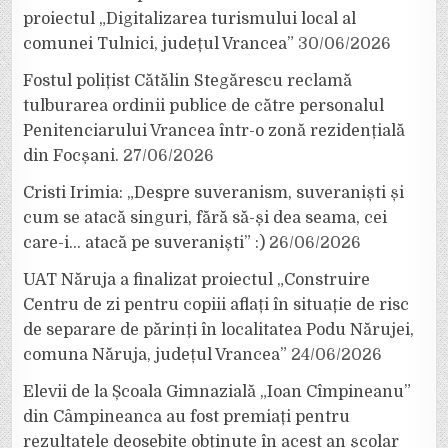
proiectul „Digitalizarea turismului local al
comunei Tulnici, județul Vrancea”
30/06/2026
Fostul polițist Cătălin Stegărescu reclamă
tulburarea ordinii publice de către personalul
Penitenciarului Vrancea într-o zonă rezidențială
din Focșani.
27/06/2026
Cristi Irimia: „Despre suveranism, suveraniști și
cum se atacă singuri, fără să-și dea seama, cei
care-i… atacă pe suveraniști” :)
26/06/2026
UAT Năruja a finalizat proiectul „Construire
Centru de zi pentru copiii aflați în situație de risc
de separare de părinți în localitatea Podu Nărujei,
comuna Năruja, județul Vrancea”
24/06/2026
Elevii de la Școala Gimnazială „Ioan Cîmpineanu”
din Câmpineanca au fost premiați pentru
rezultatele deosebite obținute în acest an școlar