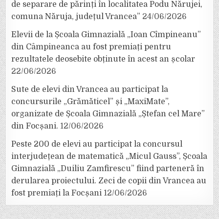
de separare de părinți în localitatea Podu Nărujei,
comuna Năruja, județul Vrancea”
24/06/2026
Elevii de la Școala Gimnazială „Ioan Cîmpineanu”
din Câmpineanca au fost premiați pentru
rezultatele deosebite obținute în acest an școlar
22/06/2026
Sute de elevi din Vrancea au participat la
concursurile „Grămăticel” și „MaxiMate”,
organizate de Școala Gimnazială „Ștefan cel Mare”
din Focșani.
12/06/2026
Peste 200 de elevi au participat la concursul
interjudețean de matematică „Micul Gauss”, Școala
Gimnazială „Duiliu Zamfirescu” fiind parteneră în
derularea proiectului. Zeci de copii din Vrancea au
fost premiați la Focșani
12/06/2026