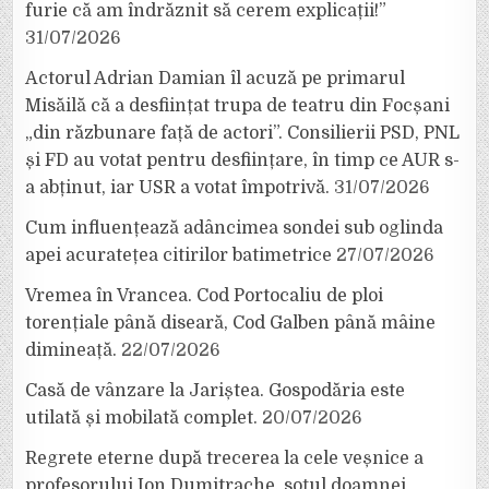
furie că am îndrăznit să cerem explicații!”
31/07/2026
Actorul Adrian Damian îl acuză pe primarul
Misăilă că a desființat trupa de teatru din Focșani
„din răzbunare față de actori”. Consilierii PSD, PNL
și FD au votat pentru desființare, în timp ce AUR s-
a abținut, iar USR a votat împotrivă.
31/07/2026
Cum influențează adâncimea sondei sub oglinda
apei acuratețea citirilor batimetrice
27/07/2026
Vremea în Vrancea. Cod Portocaliu de ploi
torențiale până diseară, Cod Galben până mâine
dimineață.
22/07/2026
Casă de vânzare la Jariștea. Gospodăria este
utilată și mobilată complet.
20/07/2026
Regrete eterne după trecerea la cele veșnice a
profesorului Ion Dumitrache, soțul doamnei