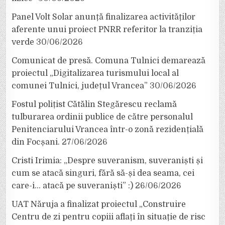
Panel Volt Solar anunță finalizarea activităților
aferente unui proiect PNRR referitor la tranziția
verde
30/06/2026
Comunicat de presă. Comuna Tulnici demarează
proiectul „Digitalizarea turismului local al
comunei Tulnici, județul Vrancea”
30/06/2026
Fostul polițist Cătălin Stegărescu reclamă
tulburarea ordinii publice de către personalul
Penitenciarului Vrancea într-o zonă rezidențială
din Focșani.
27/06/2026
Cristi Irimia: „Despre suveranism, suveraniști și
cum se atacă singuri, fără să-și dea seama, cei
care-i… atacă pe suveraniști” :)
26/06/2026
UAT Năruja a finalizat proiectul „Construire
Centru de zi pentru copiii aflați în situație de risc