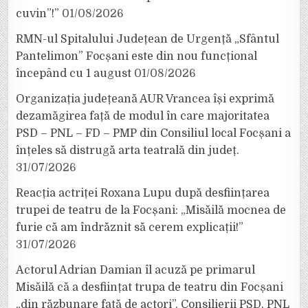
cuvin”!”
01/08/2026
RMN-ul Spitalului Județean de Urgență „Sfântul
Pantelimon” Focșani este din nou funcțional
începând cu 1 august
01/08/2026
Organizația județeană AUR Vrancea își exprimă
dezamăgirea față de modul în care majoritatea
PSD – PNL – FD – PMP din Consiliul local Focșani a
înțeles să distrugă arta teatrală din județ.
31/07/2026
Reacția actriței Roxana Lupu după desființarea
trupei de teatru de la Focșani: „Misăilă mocnea de
furie că am îndrăznit să cerem explicații!”
31/07/2026
Actorul Adrian Damian îl acuză pe primarul
Misăilă că a desființat trupa de teatru din Focșani
„din răzbunare față de actori”. Consilierii PSD, PNL