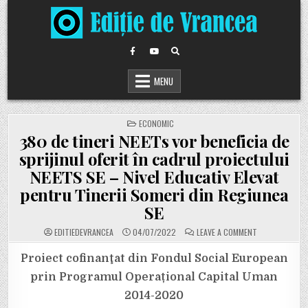
Skip
to
content
MENU
POSTED
ECONOMIC
IN
380 de tineri NEETs vor beneficia de
sprijinul oferit în cadrul proiectului
NEETS SE – Nivel Educativ Elevat
pentru Tinerii Someri din Regiunea
SE
ON
EDITIEDEVRANCEA
04/07/2022
LEAVE A COMMENT
380
DE
TINERI
Proiect cofinanţat din Fondul Social European
NEETS
VOR
prin Programul Operațional Capital Uman
BENEFICIA
DE
2014-2020
SPRIJINUL
OFERIT