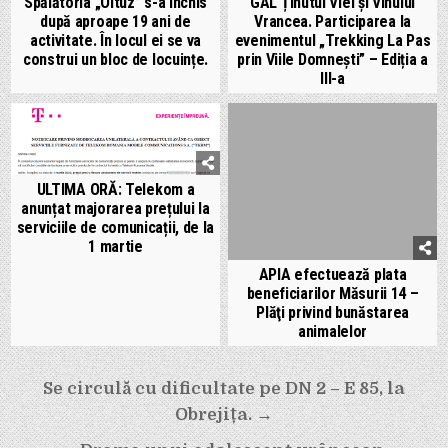
Spălătoria „Oituz” s-a închis
GAL Ținutul Viei și Vinului
după aproape 19 ani de
Vrancea. Participarea la
activitate. În locul ei se va
evenimentul „Trekking La Pas
construi un bloc de locuințe.
prin Viile Domnești” – Ediția a
III-a
ULTIMA ORĂ: Telekom a
anunțat majorarea prețului la
serviciile de comunicații, de la
1 martie
APIA efectuează plata
beneficiarilor Măsurii 14 –
Plăţi privind bunăstarea
animalelor
Navigare
Se circulă cu dificultate pe DN 2 – E 85, la
în
Obrejița. →
articole