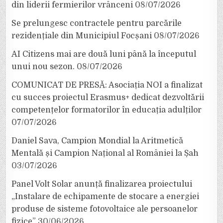
din liderii fermierilor vrânceni
08/07/2026
Se prelungesc contractele pentru parcările
rezidențiale din Municipiul Focșani
08/07/2026
AI Citizens mai are două luni până la începutul
unui nou sezon.
08/07/2026
COMUNICAT DE PRESĂ: Asociația NOI a finalizat
cu succes proiectul Erasmus+ dedicat dezvoltării
competențelor formatorilor în educația adulților
07/07/2026
Daniel Sava, Campion Mondial la Aritmetică
Mentală și Campion Național al României la Șah
03/07/2026
Panel Volt Solar anunță finalizarea proiectului
„Instalare de echipamente de stocare a energiei
produse de sisteme fotovoltaice ale persoanelor
fizice”
30/06/2026