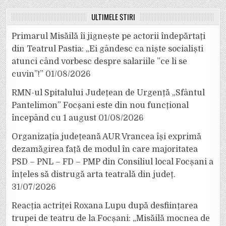
ULTIMELE ȘTIRI
Primarul Misăilă îi jignește pe actorii îndepărtați
din Teatrul Pastia: „Ei gândesc ca niște socialiști
atunci când vorbesc despre salariile ”ce li se
cuvin”!”
01/08/2026
RMN-ul Spitalului Județean de Urgență „Sfântul
Pantelimon” Focșani este din nou funcțional
începând cu 1 august
01/08/2026
Organizația județeană AUR Vrancea își exprimă
dezamăgirea față de modul în care majoritatea
PSD – PNL – FD – PMP din Consiliul local Focșani a
înțeles să distrugă arta teatrală din județ.
31/07/2026
Reacția actriței Roxana Lupu după desființarea
trupei de teatru de la Focșani: „Misăilă mocnea de