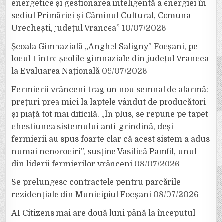
energetice și gestionarea inteligentă a energiei în
sediul Primăriei și Căminul Cultural, Comuna
Urechești, județul Vrancea”
10/07/2026
Școala Gimnazială „Anghel Saligny” Focșani, pe
locul I între școlile gimnaziale din județul Vrancea
la Evaluarea Națională
09/07/2026
Fermierii vrânceni trag un nou semnal de alarmă:
prețuri prea mici la laptele vândut de producători
și piață tot mai dificilă. „În plus, se repune pe tapet
chestiunea sistemului anti-grindină, deși
fermierii au spus foarte clar că acest sistem a adus
numai nenorociri”, susține Vasilică Pamfil, unul
din liderii fermierilor vrânceni
08/07/2026
Se prelungesc contractele pentru parcările
rezidențiale din Municipiul Focșani
08/07/2026
AI Citizens mai are două luni până la începutul