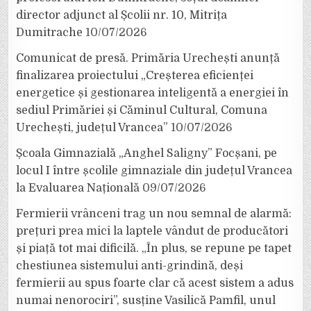
director adjunct al Școlii nr. 10, Mitrița
Dumitrache
10/07/2026
Comunicat de presă. Primăria Urechești anunță
finalizarea proiectului „Creșterea eficienței
energetice și gestionarea inteligentă a energiei în
sediul Primăriei și Căminul Cultural, Comuna
Urechești, județul Vrancea”
10/07/2026
Școala Gimnazială „Anghel Saligny” Focșani, pe
locul I între școlile gimnaziale din județul Vrancea
la Evaluarea Națională
09/07/2026
Fermierii vrânceni trag un nou semnal de alarmă:
prețuri prea mici la laptele vândut de producători
și piață tot mai dificilă. „În plus, se repune pe tapet
chestiunea sistemului anti-grindină, deși
fermierii au spus foarte clar că acest sistem a adus
numai nenorociri”, susține Vasilică Pamfil, unul